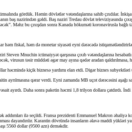
in timsalında gördük. Həmin dövlətlər vətəndaşlarına sahib çıxdılar. İnk
nın baş nazirindən gəldi. Baş naziri Tredau dövlət televiziyasında çıxı
 edəcək”. Məhz bu çıxışdan sonra Kanada hökuməti koronavirusla bağlı təd
r həm fiskal, həm də monetar siyasəti eyni dərəcədə istiqamətləndirirlə
 Steven Mnuchin ictimaiyyət qarşısına çıxıb vətəndaşlarına hesabatlı 
k, virusun təsir müddəti əgər may ayına qədər aradan qaldırılmasa, hə
r həcmində kiçik biznesə yardımı elan etdi. Digər biznes subyektləri ü
itin ayrılmasına qərar verdi. Eyni zamanda MB uçot dərəcəsini aşağı sa
əsait ayırdı. Daha sonra paketin həcmi 1,8 trilyon dollara çatdırdı. İnd
k addımları ilə seçildi. Fransa prezidenti Emmanuel Makron əhaliyə ko
lınması dayandırılır. Karantin dövründə insanların əlavə maddi yükləri 
başı 5560 dollar (9500 azn) deməkdir.