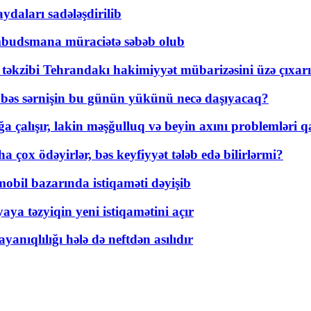
daları sadələşdirilib
mbudsmana müraciətə səbəb olub
a təkzibi Tehrandakı hakimiyyət mübarizəsini üzə çıxarı
r, bəs sərnişin bu günün yükünü necə daşıyacaq?
a çalışır, lakin məşğulluq və beyin axını problemləri qa
ox ödəyirlər, bəs keyfiyyət tələb edə bilirlərmi?
mobil bazarında istiqaməti dəyişib
ya təzyiqin yeni istiqamətini açır
yanıqlılığı hələ də neftdən asılıdır