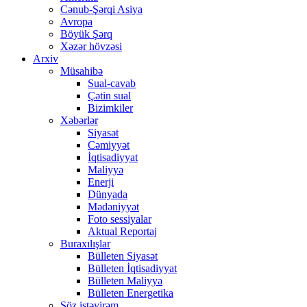
Cənub-Şərqi Asiya
Avropa
Böyük Şərq
Xəzər hövzəsi
Arxiv
Müsahibə
Sual-cavab
Çətin sual
Bizimkiler
Xəbərlər
Siyasət
Cəmiyyət
İqtisadiyyat
Maliyyə
Enerji
Dünyada
Mədəniyyət
Foto sessiyalar
Aktual Reportaj
Buraxılışlar
Bülleten Siyasət
Bülleten İqtisadiyyat
Bülleten Maliyyə
Bülleten Energetika
Söz istəyirəm