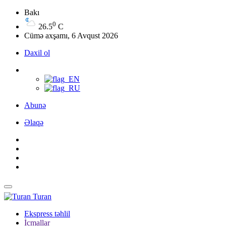
Bakı
0
26.5
C
Cümə axşamı, 6 Avqust 2026
Daxil ol
Abunə
Əlaqə
Turan
Ekspress təhlil
İcmallar