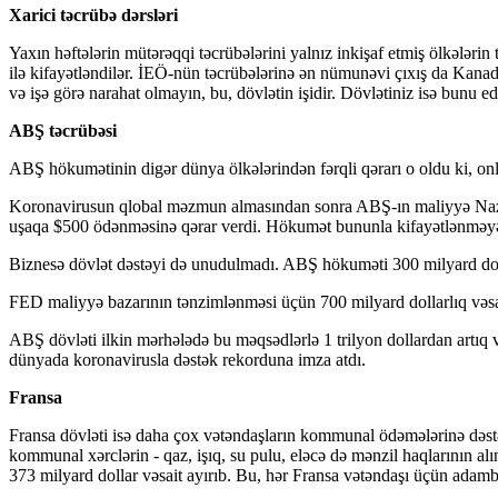
Xarici təcrübə dərsləri
Yaxın həftələrin mütərəqqi təcrübələrini yalnız inkişaf etmiş ölkələr
ilə kifayətləndilər. İEÖ-nün təcrübələrinə ən nümunəvi çıxış da Kanada
və işə görə narahat olmayın, bu, dövlətin işidir. Dövlətiniz isə bunu
ABŞ təcrübəsi
ABŞ hökumətinin digər dünya ölkələrindən fərqli qərarı o oldu ki, onla
Koronavirusun qlobal məzmun almasından sonra ABŞ-ın maliyyə Naziri
uşaqa $500 ödənməsinə qərar verdi. Hökumət bununla kifayətlənməyəcə
Biznesə dövlət dəstəyi də unudulmadı. ABŞ hökuməti 300 milyard dolla
FED maliyyə bazarının tənzimlənməsi üçün 700 milyard dollarlıq vəsa
ABŞ dövləti ilkin mərhələdə bu məqsədlərlə 1 trilyon dollardan artıq v
dünyada koronavirusla dəstək rekorduna imza atdı.
Fransa
Fransa dövləti isə daha çox vətəndaşların kommunal ödəmələrinə dəstə
kommunal xərclərin - qaz, işıq, su pulu, eləcə də mənzil haqlarının a
373 milyard dollar vəsait ayırıb. Bu, hər Fransa vətəndaşı üçün adam