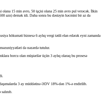
 olana 15 min avro, 50 işçisi olana 25 min avro pul verəcək. İlkin
500 azn) demək idi. Daha sonra bu dəstəyin həcmini bir az da
Rusiya hökuməti biznesə 6 aylıq vergi tətili elan edərək eyni zamanda
li məzuniyyətləri də nəzərdə tutulur.
anklara borcu olan müştərilər üçün 3 aylıq olaraq bu prosesə
di.
viadaşımalarda 3 ay müddətinə ƏDV 18%-dən 1%-ə endirilib.
 salınıb.