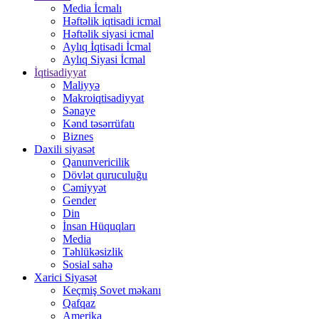
Media İcmalı
Həftəlik iqtisadi icmal
Həftəlik siyasi icmal
Aylıq İqtisadi İcmal
Aylıq Siyasi İcmal
İqtisadiyyat
Maliyyə
Makroiqtisadiyyat
Sənaye
Kənd təsərrüfatı
Biznes
Daxili siyasət
Qanunvericilik
Dövlət quruculuğu
Cəmiyyət
Gender
Din
İnsan Hüquqları
Media
Təhlükəsizlik
Sosial sahə
Xarici Siyasət
Keçmiş Sovet məkanı
Qafqaz
Amerika