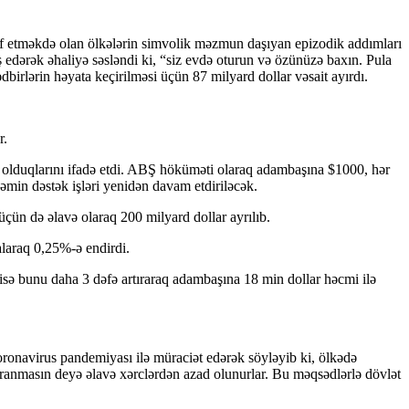
işaf etməkdə olan ölkələrin simvolik məzmun daşıyan epizodik addımları
ş edərək əhaliyə səsləndi ki, “siz evdə oturun və özünüzə baxın. Pula
birlərin həyata keçirilməsi üçün 87 milyard dollar vəsait ayırdı.
r.
olduqlarını ifadə etdi. ABŞ höküməti olaraq adambaşına $1000, hər
min dəstək işləri yenidən davam etdiriləcək.
çün də əlavə olaraq 200 milyard dollar ayrılıb.
laraq 0,25%-ə endirdi.
i isə bunu daha 3 dəfə artıraraq adambaşına 18 min dollar həcmi ilə
ronavirus pandemiyası ilə müraciət edərək söyləyib ki, ölkədə
yaranmasın deyə əlavə xərclərdən azad olunurlar. Bu məqsədlərlə dövlət