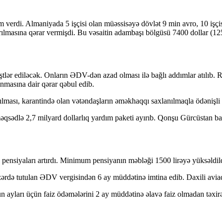
verdi. Almaniyada 5 işçisi olan müəssisəyə dövlət 9 min avro, 10 işçisi
lmasına qərar vermişdi. Bu vəsaitin adambaşı bölgüsü 7400 dollar (12
ştlər ediləcək. Onların ƏDV-dən azad olması ilə bağlı addımlar atılıb. 
ınmasına dair qərar qəbul edib.
adılması, karantində olan vətəndaşların əməkhaqqı saxlanılmaqla ödəniş
u məqsədlə 2,7 milyard dollarlıq yardım paketi ayırıb. Qonşu Gürcüstan b
b pensiyaları artırdı. Minimum pensiyanın məbləği 1500 lirəyə yüksəldil
 nəzərdə tutulan ƏDV vergisindən 6 ay müddətinə imtina edib. Daxili a
n ayları üçün faiz ödəmələrini 2 ay müddətinə əlavə faiz olmadan təxirə