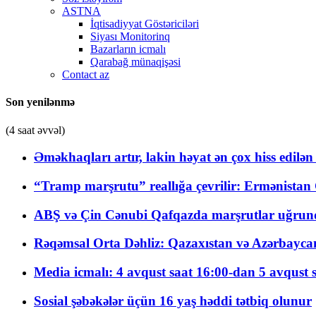
ASTNA
İqtisadiyyat Göstəriciləri
Siyası Monitorinq
Bazarların icmalı
Qarabağ münaqişəsi
Contact az
Son yenilənmə
(4 saat əvvəl)
Əməkhaqları artır, lakin həyat ən çox hiss edilən
“Tramp marşrutu” reallığa çevrilir: Ermənistan C
ABŞ və Çin Cənubi Qafqazda marşrutlar uğrund
Rəqəmsal Orta Dəhliz: Qazaxıstan və Azərbaycan Xə
Media icmalı: 4 avqust saat 16:00-dan 5 avqust 
Sosial şəbəkələr üçün 16 yaş həddi tətbiq olunur