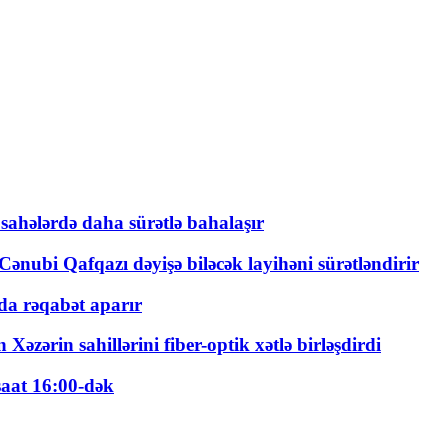
 sahələrdə daha sürətlə bahalaşır
ənubi Qafqazı dəyişə biləcək layihəni sürətləndirir
a rəqabət aparır
zərin sahillərini fiber-optik xətlə birləşdirdi
saat 16:00-dək