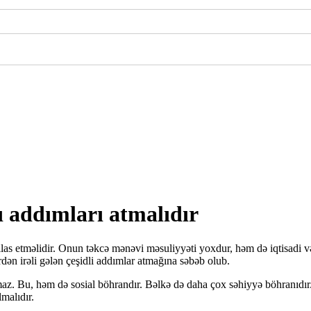
ı addımları atmalıdır
xilas etməlidir. Onun təkcə mənəvi məsuliyyəti yoxdur, həm də iqtisadi 
dən irəli gələn çeşidli addımlar atmağına səbəb olub.
. Bu, həm də sosial böhrandır. Bəlkə də daha çox səhiyyə böhranıdır. 
malıdır.