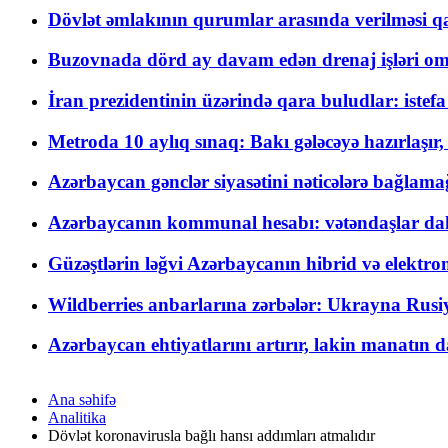
Dövlət əmlakının qurumlar arasında verilməsi qay
Buzovnada dörd ay davam edən drenaj işləri o
İran prezidentinin üzərində qara buludlar: istef
Metroda 10 aylıq sınaq: Bakı gələcəyə hazırlaşı
Azərbaycan gənclər siyasətini nəticələrə bağlamağ
Azərbaycanın kommunal hesabı: vətəndaşlar daha ç
Güzəştlərin ləğvi Azərbaycanın hibrid və elektro
Wildberries anbarlarına zərbələr: Ukrayna Rusiya
Azərbaycan ehtiyatlarını artırır, lakin manatın da
Ana səhifə
Analitika
Dövlət koronavirusla bağlı hansı addımları atmalıdır