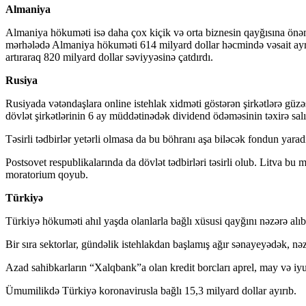
Almaniya
Almaniya hökuməti isə daha çox kiçik və orta biznesin qayğısına önəm 
mərhələdə Almaniya hökuməti 614 milyard dollar həcmində vəsait ayrı
artıraraq 820 milyard dollar səviyyəsinə çatdırdı.
Rusiya
Rusiyada vətəndaşlara online istehlak xidməti göstərən şirkətlərə güzə
dövlət şirkətlərinin 6 ay müddətinədək dividend ödəməsinin təxirə sal
Təsirli tədbirlər yetərli olmasa da bu böhranı aşa biləcək fondun yar
Postsovet respublikalarında da dövlət tədbirləri təsirli olub. Litva b
moratorium qoyub.
Türkiyə
Türkiyə hökuməti ahıl yaşda olanlarla bağlı xüsusi qayğını nəzərə alı
Bir sıra sektorlar, gündəlik istehlakdan başlamış ağır sənayeyədək,
Azad sahibkarların “Xalqbank”a olan kredit borcları aprel, may və iyu
Ümumilikdə Türkiyə koronavirusla bağlı 15,3 milyard dollar ayırıb.