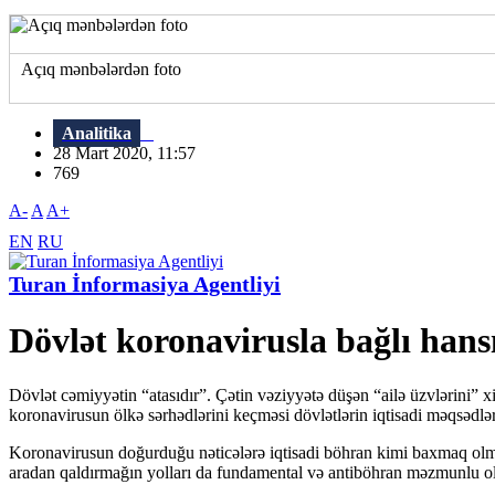
Açıq mənbələrdən foto
Analitika
28 Mart 2020, 11:57
769
A-
A
A+
EN
RU
Turan İnformasiya Agentliyi
Dövlət koronavirusla bağlı hans
Dövlət cəmiyyətin “atasıdır”. Çətin vəziyyətə düşən “ailə üzvlərini” 
koronavirusun ölkə sərhədlərini keçməsi dövlətlərin iqtisadi məqsədlər
Koronavirusun doğurduğu nəticələrə iqtisadi böhran kimi baxmaq olmaz
aradan qaldırmağın yolları da fundamental və antiböhran məzmunlu ol