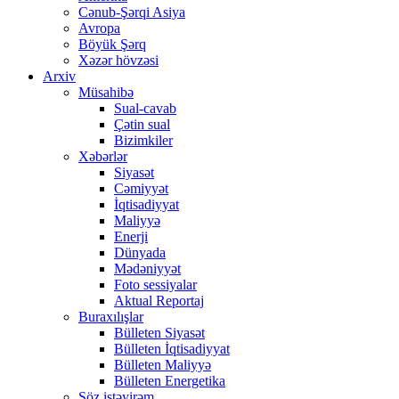
Cənub-Şərqi Asiya
Avropa
Böyük Şərq
Xəzər hövzəsi
Arxiv
Müsahibə
Sual-cavab
Çətin sual
Bizimkiler
Xəbərlər
Siyasət
Cəmiyyət
İqtisadiyyat
Maliyyə
Enerji
Dünyada
Mədəniyyət
Foto sessiyalar
Aktual Reportaj
Buraxılışlar
Bülleten Siyasət
Bülleten İqtisadiyyat
Bülleten Maliyyə
Bülleten Energetika
Söz istəyirəm