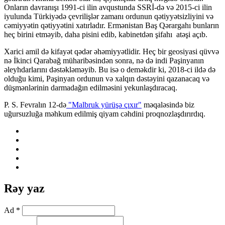
Onların davranışı 1991-ci ilin avqustunda SSRİ-də və 2015-ci ilin
iyulunda Türkiyədə çevrilişlər zamanı ordunun qətiyyətsizliyini və
cəmiyyətin qətiyyətini xatırladır. Ermənistan Baş Qərargahı bunların
heç birini etməyib, daha pisini edib, kabinetdən şifahı atəşi açıb.
Xarici amil də kifayət qədər əhəmiyyətlidir. Heç bir geosiyasi qüvvə
nə İkinci Qarabağ müharibəsindən sonra, nə də indi Paşinyanın
əleyhdarlarını dəstəkləməyib. Bu isə o deməkdir ki, 2018-ci ildə də
olduğu kimi, Paşinyan ordunun və xalqın dəstəyini qazanacaq və
düşmənlərinin darmadağın edilməsini yekunlaşdıracaq.
P. S. Fevralın 12-də
"Malbruk yürüşə çıxır"
məqaləsində biz
uğursuzluğa məhkum edilmiş qiyam cəhdini proqnozlaşdırırdıq.
Rəy yaz
Ad *