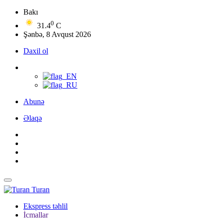
Bakı
0
31.4
C
Şənbə, 8 Avqust 2026
Daxil ol
Abunə
Əlaqə
Turan
Ekspress təhlil
İcmallar