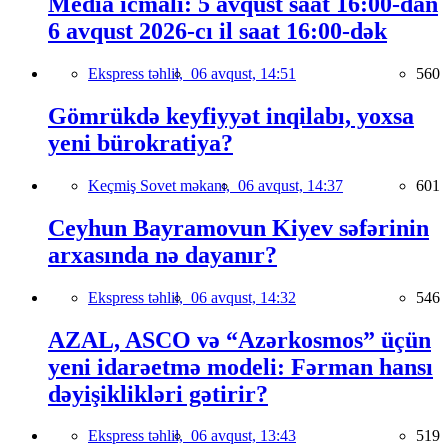
Media icmalı: 5 avqust saat 16:00-dan
6 avqust 2026-cı il saat 16:00-dək
Ekspress təhlil,
06 avqust, 14:51
560
Gömrükdə keyfiyyət inqilabı, yoxsa
yeni bürokratiya?
Keçmiş Sovet məkanı,
06 avqust, 14:37
601
Ceyhun Bayramovun Kiyev səfərinin
arxasında nə dayanır?
Ekspress təhlil,
06 avqust, 14:32
546
AZAL, ASCO və “Azərkosmos” üçün
yeni idarəetmə modeli: Fərman hansı
dəyişiklikləri gətirir?
Ekspress təhlil,
06 avqust, 13:43
519