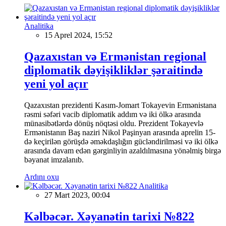
Analitika
15 Aprel 2024, 15:52
Qazaxıstan və Ermənistan regional
diplomatik dəyişikliklər şəraitində
yeni yol açır
Qazaxıstan prezidenti Kasım-Jomart Tokayevin Ermənistana
rəsmi səfəri vacib diplomatik addım və iki ölkə arasında
münasibətlərdə dönüş nöqtəsi oldu. Prezident Tokayevlə
Ermənistanın Baş naziri Nikol Paşinyan arasında aprelin 15-
də keçirilən görüşdə əməkdaşlığın gücləndirilməsi və iki ölkə
arasında davam edən gərginliyin azaldılmasına yönəlmiş birgə
bəyanat imzalanıb.
Ardını oxu
Analitika
27 Mart 2023, 00:04
Kəlbəcər. Xəyanətin tarixi №822