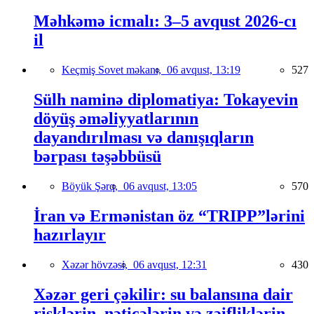
Məhkəmə icmalı: 3–5 avqust 2026-cı
il
Keçmiş Sovet məkanı,
06 avqust, 13:19
527
Sülh naminə diplomatiya: Tokayevin
döyüş əməliyyatlarının
dayandırılması və danışıqların
bərpası təşəbbüsü
Böyük Şərq,
06 avqust, 13:05
570
İran və Ermənistan öz “TRIPP”lərini
hazırlayır
Xəzər hövzəsi,
06 avqust, 12:31
430
Xəzər geri çəkilir: su balansına dair
risklərin, nəticələrin və zəifliklərin