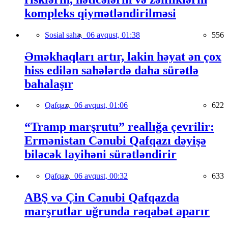
kompleks qiymətləndirilməsi
Sosial sahə,
06 avqust, 01:38
556
Əməkhaqları artır, lakin həyat ən çox
hiss edilən sahələrdə daha sürətlə
bahalaşır
Qafqaz,
06 avqust, 01:06
622
“Tramp marşrutu” reallığa çevrilir:
Ermənistan Cənubi Qafqazı dəyişə
biləcək layihəni sürətləndirir
Qafqaz,
06 avqust, 00:32
633
ABŞ və Çin Cənubi Qafqazda
marşrutlar uğrunda rəqabət aparır