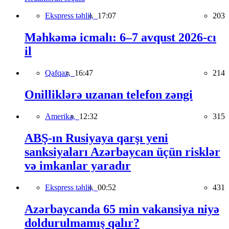
Ekspress təhlil,
17:07
203
Məhkəmə icmalı: 6–7 avqust 2026-cı
il
Qafqaz,
16:47
214
Onilliklərə uzanan telefon zəngi
Amerika,
12:32
315
ABŞ-ın Rusiyaya qarşı yeni
sanksiyaları Azərbaycan üçün risklər
və imkanlar yaradır
Ekspress təhlil,
00:52
431
Azərbaycanda 65 min vakansiya niyə
doldurulmamış qalır?