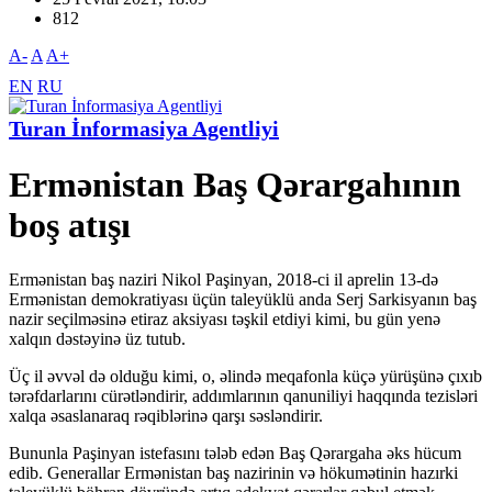
812
A-
A
A+
EN
RU
Turan İnformasiya Agentliyi
Ermənistan Baş Qərargahının
boş atışı
Ermənistan baş naziri Nikol Paşinyan, 2018-ci il aprelin 13-də
Ermənistan demokratiyası üçün taleyüklü anda Serj Sarkisyanın baş
nazir seçilməsinə etiraz aksiyası təşkil etdiyi kimi, bu gün yenə
xalqın dəstəyinə üz tutub.
Üç il əvvəl də olduğu kimi, o, əlində meqafonla küçə yürüşünə çıxıb
tərəfdarlarını cürətləndirir, addımlarının qanuniliyi haqqında tezisləri
xalqa əsaslanaraq rəqiblərinə qarşı səsləndirir.
Bununla Paşinyan istefasını tələb edən Baş Qərargaha əks hücum
edib. Generallar Ermənistan baş nazirinin və hökumətinin hazırki