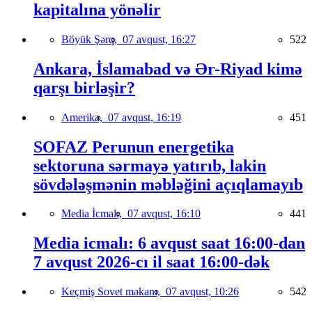
kapitalına yönəlir
Böyük Şərq,
07 avqust, 16:27
522
Ankara, İslamabad və Ər-Riyad kimə
qarşı birləşir?
Amerika,
07 avqust, 16:19
451
SOFAZ Perunun energetika
sektoruna sərmayə yatırıb, lakin
sövdələşmənin məbləğini açıqlamayıb
Media İcmalı,
07 avqust, 16:10
441
Media icmalı: 6 avqust saat 16:00-dan
7 avqust 2026-cı il saat 16:00-dək
Keçmiş Sovet məkanı,
07 avqust, 10:26
542