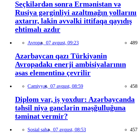
Seçkilərdən sonra Ermənistan və
Rusiya gərginliyi azaltmağın yollarını
axtarır, lakin əvvəlki ittifaqa qayıdış
ehtimalı azdır
Avropa,
07 avqust, 09:23
489
Azərbaycan qazı Türkiyənin
Avropadakı enerji ambisiyalarının
əsas elementinə çevrilir
Cəmiyyət,
07 avqust, 08:59
458
Diplom var, iş yoxdur: Azərbaycanda
təhsil niyə gənclərin məşğulluğuna
təminat vermir?
Sosial sahə,
07 avqust, 08:53
457