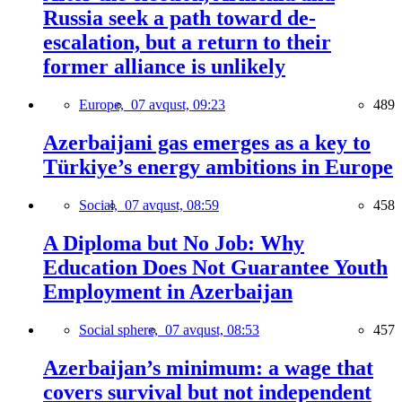
Russia seek a path toward de-
escalation, but a return to their
former alliance is unlikely
Europe,
07 avqust, 09:23
489
Azerbaijani gas emerges as a key to
Türkiye’s energy ambitions in Europe
Social,
07 avqust, 08:59
458
A Diploma but No Job: Why
Education Does Not Guarantee Youth
Employment in Azerbaijan
Social sphere,
07 avqust, 08:53
457
Azerbaijan’s minimum: a wage that
covers survival but not independent