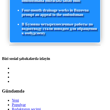
ombudsmana müraciətə səbəb olub
Four-month drainage works in Buzovna
prompt an appeal to the ombudsman
В Бузовна четырехмесячные работы по
водоотводу стали поводом для обращения
к омбудсмену
Bizi sosial şəbəkələrdə izləyin
Gündəmdə
Yeni
Populyar
Redaktorun seçimi