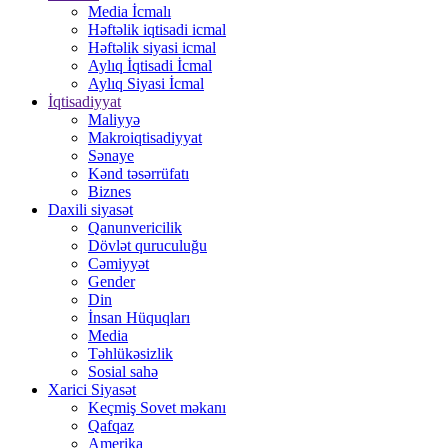
Media İcmalı
Həftəlik iqtisadi icmal
Həftəlik siyasi icmal
Aylıq İqtisadi İcmal
Aylıq Siyasi İcmal
İqtisadiyyat
Maliyyə
Makroiqtisadiyyat
Sənaye
Kənd təsərrüfatı
Biznes
Daxili siyasət
Qanunvericilik
Dövlət quruculuğu
Cəmiyyət
Gender
Din
İnsan Hüquqları
Media
Təhlükəsizlik
Sosial sahə
Xarici Siyasət
Keçmiş Sovet məkanı
Qafqaz
Amerika