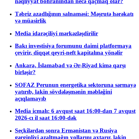
nəqliyyat böhranından necə qaçmaq olar?
Təbriz azadlığının salnaməsi: Məşrutə hərəkatı
və müasirlik
Media idarəçiliyi mərkəzləşdirilir
Bakı investisiya forumunu daimi platformaya
çevirir, diqqət qeyri-neft kapitalına yönəlir
Ankara, İslamabad və Ər-Riyad kimə qarşı
birləşir?
SOFAZ Perunun energetika sektoruna sərmayə
yatırıb, lakin sövdələşmənin məbləğini
açıqlamayıb
Media icmalı: 6 avqust saat 16:00-dan 7 avqust
2026-cı il saat 16:00-dək
Seçkilərdən sonra Ermənistan və Rusiya
gərginliyi azaltmağın yollarını axtarır, lakin