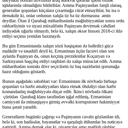
taleyüklü böhran dövründə artıq adekvat qərarlar qəbul etmək
iqtidarında olmadığını bildiriblər. Amma Paşinyandan fərqli olaraq,
generallar qoşunları küçələrə çıxarmağa cürət etməyiblər, bu isə o
deməkdir ki, onlar ordunun xalqla üz bə üz durmasına əmin
deyillər. Ötən il Qarabağ müharibəsində məğlubiyyətdən sonra ordu
rəhbərliyinin və siyasi müxalifətin Paşinyanı devirmək cəhdləri
indiyədək uğurlu olmayıb, belə ki, xalqın əksər hissəsi 2018-ci ildə
etdiyi seçimə yenidən baxmayıb.
Bu gün Ermənistanda xalqın sözü həqiqətən də həlledici gücə
malikdir və təsadüfi deyil ki, Ermənistan üçün faciəvi olan son
aylarda Paşinyan da, onun keçmiş prezidentlər Koçaryan və
Sarkisyanın başçılıq etdiyi rəqibləri də xalqa müraciət edib. Amma
müharibədən sonrakı dövr seçicilərin öz baş nazirlərini qorumağa
hazır olduğunu göstərib.
Bunun aşağıdakı səbəbləri var: Ermənistanı ilk növbədə birbaşa
qoşunları və hərbi əməliyyatları idarə etmək öhdəliyi olan hərbi
komandanlıq məğlubiyyətə düçar edib. İkinci növbədə ölkəni
çürüdən Qarabağ klanı tərəfindən işğal edilmiş, Ermənistan
cəmiyyəti ilə münaqişəyə girmiş əvvəlki korrupsioner hakimiyyət
buna şərait yaradıb.
Generalların bugünki çağırışı və Paşinyanın cavabı gözlənilən idi,
belə ki, son hadisələr, bəyanatlar və qarşılıqlı ittihamlar bu nəticəyə
gətirirdi. Amma demək olar ki, qiyamçılar artıq məğlub olublar.