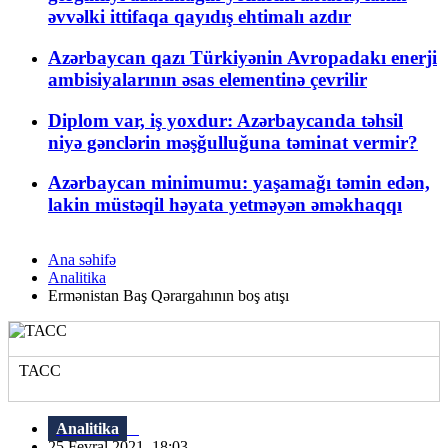
əvvəlki ittifaqa qayıdış ehtimalı azdır
Azərbaycan qazı Türkiyənin Avropadakı enerji
ambisiyalarının əsas elementinə çevrilir
Diplom var, iş yoxdur: Azərbaycanda təhsil
niyə gənclərin məşğulluğuna təminat vermir?
Azərbaycan minimumu: yaşamağı təmin edən,
lakin müstəqil həyata yetməyən əməkhaqqı
Ana səhifə
Analitika
Ermənistan Baş Qərargahının boş atışı
ТАСС
Analitika
25 Fevral 2021, 18:03