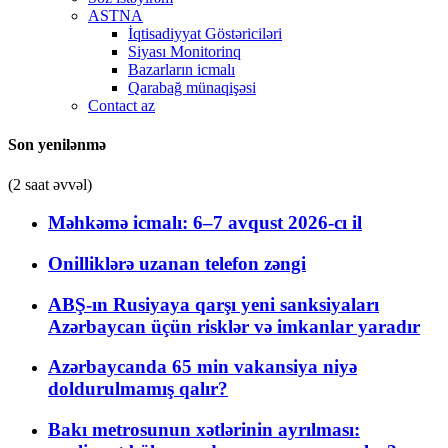
ASTNA
İqtisadiyyat Göstəriciləri
Siyası Monitorinq
Bazarların icmalı
Qarabağ münaqişəsi
Contact az
Son yenilənmə
(2 saat əvvəl)
Məhkəmə icmalı: 6–7 avqust 2026-cı il
Onilliklərə uzanan telefon zəngi
ABŞ-ın Rusiyaya qarşı yeni sanksiyaları
Azərbaycan üçün risklər və imkanlar yaradır
Azərbaycanda 65 min vakansiya niyə
doldurulmamış qalır?
Bakı metrosunun xətlərinin ayrılması: