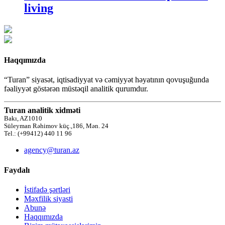
living
Haqqımızda
“Turan” siyasət, iqtisadiyyat və cəmiyyət həyatının qovuşuğunda
fəaliyyət göstərən müstəqil analitik qurumdur.
Turan analitik xidməti
Bakı, AZ1010
Süleyman Rəhimov küç.,186, Mən. 24
Tel.: (+99412) 440 11 96
agency@turan.az
Faydalı
İstifadə şərtləri
Məxfilik siyasti
Abunə
Haqqımızda