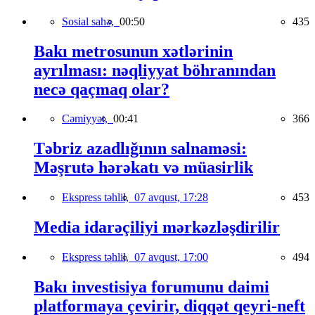
Sosial sahə,
00:50
435
Bakı metrosunun xətlərinin
ayrılması: nəqliyyat böhranından
necə qaçmaq olar?
Cəmiyyət,
00:41
366
Təbriz azadlığının salnaməsi:
Məşrutə hərəkatı və müasirlik
Ekspress təhlil,
07 avqust, 17:28
453
Media idarəçiliyi mərkəzləşdirilir
Ekspress təhlil,
07 avqust, 17:00
494
Bakı investisiya forumunu daimi
platformaya çevirir, diqqət qeyri-neft