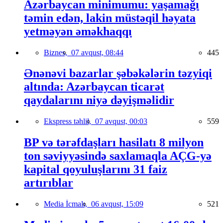
Azərbaycan minimumu: yaşamağı
təmin edən, lakin müstəqil həyata
yetməyən əməkhaqqı
Biznes,
07 avqust, 08:44
445
Ənənəvi bazarlar şəbəkələrin təzyiqi
altında: Azərbaycan ticarət
qaydalarını niyə dəyişməlidir
Ekspress təhlil,
07 avqust, 00:03
559
BP və tərəfdaşları hasilatı 8 milyon
ton səviyyəsində saxlamaqla AÇG-yə
kapital qoyuluşlarını 31 faiz
artırıblar
Media İcmalı,
06 avqust, 15:09
521