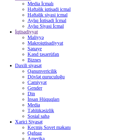
Media İcmalı
Həftəlik iqtisadi icmal
Həftəlik siyasi icmal
Aylıq İqtisadi İcmal
Aylıq Siyasi İcmal
İqtisadiyyat
Maliyyə
Makroiqtisadiyyat
Sənaye
Kənd təsərrüfatı
Biznes
Daxili siyasət
Qanunvericilik
Dövlət quruculuğu
Cəmiyyət
Gender
Din
İnsan Hüquqları
Media
Təhlükəsizlik
Sosial sahə
Xarici Siyasət
Keçmiş Sovet məkanı
Qafqaz
Amerika