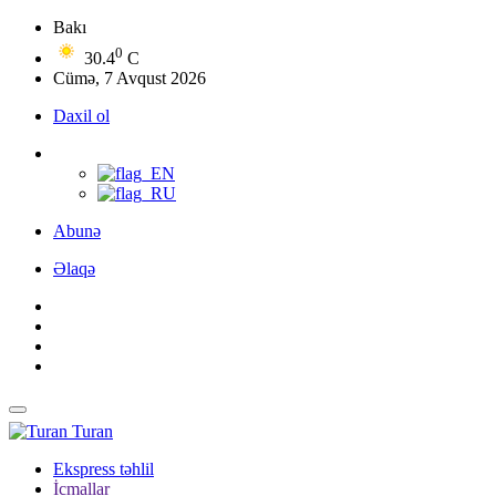
Bakı
0
30.4
C
Cümə, 7 Avqust 2026
Daxil ol
Abunə
Əlaqə
Turan
Ekspress təhlil
İcmallar