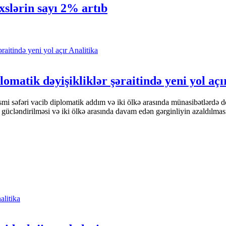
slərin sayı 2% artıb
Analitika
omatik dəyişikliklər şəraitində yeni yol açı
i səfəri vacib diplomatik addım və iki ölkə arasında münasibətlərdə d
 gücləndirilməsi və iki ölkə arasında davam edən gərginliyin azaldılma
alitika