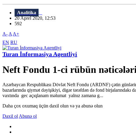
Analitika
20 Aprel 2020, 12:53
592
A-
A
A+
EN
RU
Turan İnformasiya Agentliyi
Neft Fondu 1-ci rübün nəticələri
Azərbaycan Respublikası Dövlət Neft Fondu (ARDNF) çətin günlərini 
bazarlarında qiymət dəyişikiyi, digər tərəfdən də fond birjalarındakı
vaxtında gec açıqlanam məlumat yalnız zamana g...
Daha çox oxumaq üçün daxil olun və ya abunə olun
Daxil ol
Abunə ol