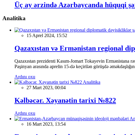
Üç ay ərzində Azərbaycanda hüquqi şəx
Analitika
15 Aprel 2024, 15:52
Qazaxıstan və Ermənistan regional dipl
Qazaxıstan prezidenti Kasım-Jomart Tokayevin Ermənistana rəsm
Paşinyan arasında aprelin 15-də keçirilən görüşdə əməkdaşlığın
Ardını oxu
Analitika
27 Mart 2023, 00:04
Kəlbəcər. Xəyanətin tarixi №822
Ardını oxu
An
16 Mart 2023, 13:54