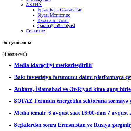
ASTNA
İqtisadiyyat Göstəriciləri
Siyası Monitorinq
Bazarların icmalı
Qarabağ münaqişəsi
Contact az
Son yenilənmə
(4 saat əvvəl)
Media idarəçiliyi mərkəzləşdirilir
Bakı investisiya forumunu daimi platformaya çevi
Ankara, İslamabad və Ər-Riyad kimə qarşı birlə
SOFAZ Perunun energetika sektoruna sərmayə ya
Media icmalı: 6 avqust saat 16:00-dan 7 avqust 2
Seçkilərdən sonra Ermənistan və Rusiya gərginliyi