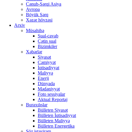
Cənub-Şərqi Asiya
Avropa
Böyük Şərq
Xəzər hövzəsi
Arxiv
Müsahibə
Sual-cavab
Çətin sual
Bizimkiler
Xəbərlər
Siyasət
Cəmiyyət
İqtisadiyyat
Maliyyə
Enerji
Dünyada
Mədəniyyət
Foto sessiyalar
Aktual Reportaj
Buraxılışlar
Bülleten Siyasət
Bülleten İqtisadiyyat
Bülleten Maliyyə
Bülleten Energetika
Söz istəyirəm