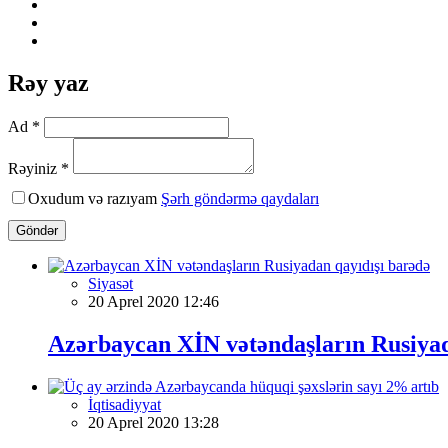
Rəy yaz
Ad *
Rəyiniz *
Oxudum və razıyam
Şərh göndərmə qaydaları
Göndər
Siyasət
20 Aprel 2020 12:46
Azərbaycan XİN vətəndaşların Rusiyad
İqtisadiyyat
20 Aprel 2020 13:28