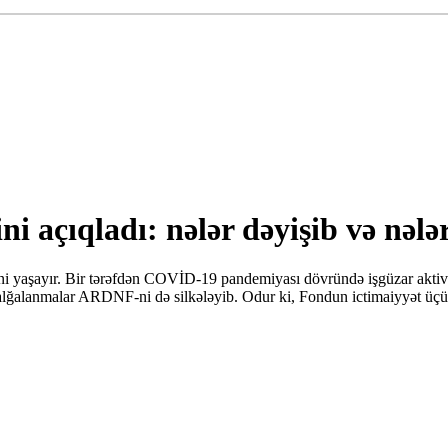
ni açıqladı: nələr dəyişib və nələ
yaşayır. Bir tərəfdən COVİD-19 pandemiyası dövründə işgüzar aktivli
 dalğalanmalar ARDNF-ni də silkələyib. Odur ki, Fondun ictimaiyyət üçün