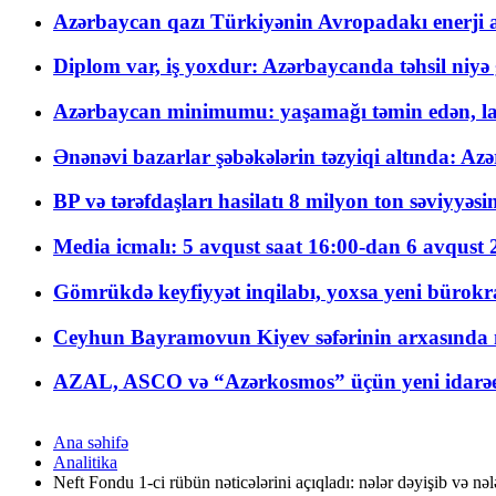
Azərbaycan qazı Türkiyənin Avropadakı enerji am
Diplom var, iş yoxdur: Azərbaycanda təhsil niyə
Azərbaycan minimumu: yaşamağı təmin edən, la
Ənənəvi bazarlar şəbəkələrin təzyiqi altında: Azə
BP və tərəfdaşları hasilatı 8 milyon ton səviyyəs
Media icmalı: 5 avqust saat 16:00-dan 6 avqust 2
Gömrükdə keyfiyyət inqilabı, yoxsa yeni bürokr
Ceyhun Bayramovun Kiyev səfərinin arxasında 
AZAL, ASCO və “Azərkosmos” üçün yeni idarəetm
Ana səhifə
Analitika
Neft Fondu 1-ci rübün nəticələrini açıqladı: nələr dəyişib və nəl