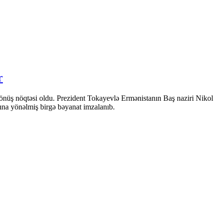
r
önüş nöqtəsi oldu. Prezident Tokayevlə Ermənistanın Baş naziri Nikol
sına yönəlmiş birgə bəyanat imzalanıb.