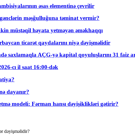
bisiyalarının əsas elementinə çevrilir
 gənclərin məşğulluğuna təminat vermir?
kin müstəqil həyata yetməyən əməkhaqqı
rbaycan ticarət qaydalarını niyə dəyişməlidir
ində saxlamaqla AÇG-yə kapital qoyuluşlarını 31 faiz ar
026-cı il saat 16:00-dək
atiya?
nə dayanır?
ə modeli: Fərman hansı dəyişiklikləri gətirir?
ər dəyişməlidir?