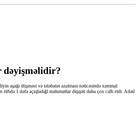
r dəyişməlidir?
yin aşağı düşməsi və tələbatın azalması nəticəsində xammal
 rübdə 1 dəfə açıqladığl məlumatlar diqqəti daha çox cəlb etdi. Adəti