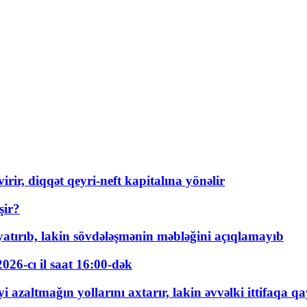
rir, diqqət qeyri-neft kapitalına yönəlir
şir?
tırıb, lakin sövdələşmənin məbləğini açıqlamayıb
026-cı il saat 16:00-dək
 azaltmağın yollarını axtarır, lakin əvvəlki ittifaqa qa