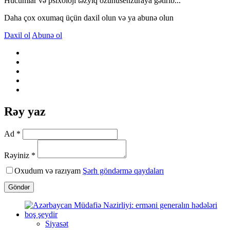
Hücumlar və psixoloji təzyiq özünüsenzuraya gətirib...
Daha çox oxumaq üçün daxil olun və ya abunə olun
Daxil ol
Abunə ol
Rəy yaz
Ad *
Rəyiniz *
Oxudum və razıyam
Şərh göndərmə qaydaları
Göndər
Siyasət