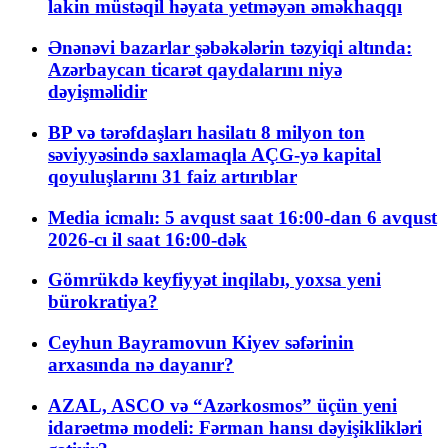
lakin müstəqil həyata yetməyən əməkhaqqı
Ənənəvi bazarlar şəbəkələrin təzyiqi altında:
Azərbaycan ticarət qaydalarını niyə
dəyişməlidir
BP və tərəfdaşları hasilatı 8 milyon ton
səviyyəsində saxlamaqla AÇG-yə kapital
qoyuluşlarını 31 faiz artırıblar
Media icmalı: 5 avqust saat 16:00-dan 6 avqust
2026-cı il saat 16:00-dək
Gömrükdə keyfiyyət inqilabı, yoxsa yeni
bürokratiya?
Ceyhun Bayramovun Kiyev səfərinin
arxasında nə dayanır?
AZAL, ASCO və “Azərkosmos” üçün yeni
idarəetmə modeli: Fərman hansı dəyişiklikləri