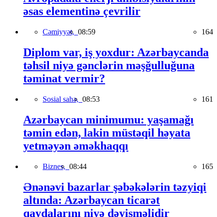
əsas elementinə çevrilir
Cəmiyyət,
08:59
164
Diplom var, iş yoxdur: Azərbaycanda
təhsil niyə gənclərin məşğulluğuna
təminat vermir?
Sosial sahə,
08:53
161
Azərbaycan minimumu: yaşamağı
təmin edən, lakin müstəqil həyata
yetməyən əməkhaqqı
Biznes,
08:44
165
Ənənəvi bazarlar şəbəkələrin təzyiqi
altında: Azərbaycan ticarət
qaydalarını niyə dəyişməlidir