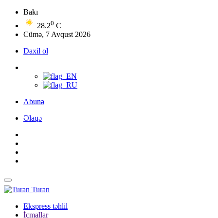
Bakı
0
28.2
C
Cümə, 7 Avqust 2026
Daxil ol
Abunə
Əlaqə
Turan
Ekspress təhlil
İcmallar