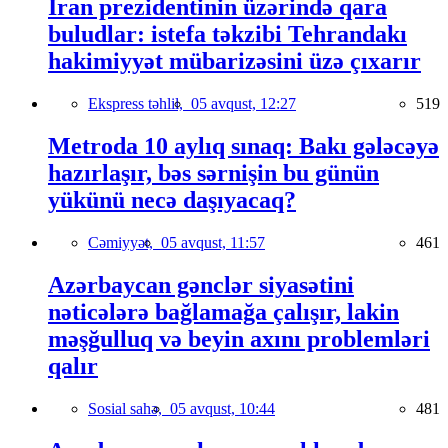
İran prezidentinin üzərində qara
buludlar: istefa təkzibi Tehrandakı
hakimiyyət mübarizəsini üzə çıxarır
Ekspress təhlil,
05 avqust, 12:27
519
Metroda 10 aylıq sınaq: Bakı gələcəyə
hazırlaşır, bəs sərnişin bu günün
yükünü necə daşıyacaq?
Cəmiyyət,
05 avqust, 11:57
461
Azərbaycan gənclər siyasətini
nəticələrə bağlamağa çalışır, lakin
məşğulluq və beyin axını problemləri
qalır
Sosial sahə,
05 avqust, 10:44
481