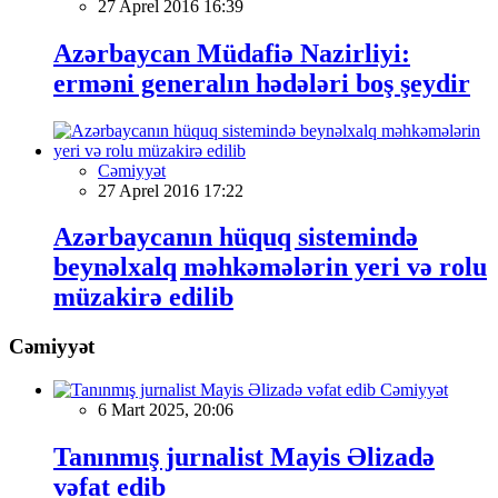
27 Aprel 2016 16:39
Azərbaycan Müdafiə Nazirliyi:
erməni generalın hədələri boş şeydir
Cəmiyyət
27 Aprel 2016 17:22
Azərbaycanın hüquq sistemində
beynəlxalq məhkəmələrin yeri və rolu
müzakirə edilib
Cəmiyyət
Cəmiyyət
6 Mart 2025, 20:06
Tanınmış jurnalist Mayis Əlizadə
vəfat edib