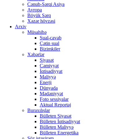
Cənub-Şərqi Asiya
Avropa
Böyük Şərq
Xəzər hövzəsi
Arxiv
Müsahibə
Sual-cavab
Çətin sual
Bizimkiler
Xəbərlər
Siyasət
Cəmiyyət
İqtisadiyyat
Maliyyə
Enerji
Dünyada
Mədəniyyət
Foto sessiyalar
Aktual Reportaj
Buraxılışlar
Bülleten Siyasət
Bülleten İqtisadiyyat
Bülleten Maliyyə
Bülleten Energetika
Söz istəyirəm