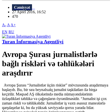
Cəmiyyət
27 Aprel 2016, 16:52
470
A-
A
A+
EN
RU
Turan İnformasiya Agentliyi
Avropa Şurası jurnalistlərlə
bağlı riskləri və təhlükələri
araşdırır
Avropa Şurası “Jurnalistlər üçün risklər” mövzusunda araşdırmaya
başlayıb. Bu, bir sıra beynəlxalq jurnalist təşkilatları ilə birgə
keçirilir. Məqsəd AŞ ölkələrində media nümayəndələrinin
üzləşdikləri təhlükə və çağırışların öyrənilməsidir. “Jurnalist işi çox
zaman riskli və təhlükəlidir. Jurnalistlər iş vaxtı əsassız maneələrlə
qarşılaşırlar ki, bu da yüksək səviyyədə qorxu yarada bilər.