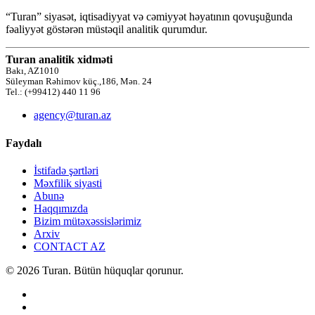
“Turan” siyasət, iqtisadiyyat və cəmiyyət həyatının qovuşuğunda
fəaliyyət göstərən müstəqil analitik qurumdur.
Turan analitik xidməti
Bakı, AZ1010
Süleyman Rəhimov küç.,186, Mən. 24
Tel.: (+99412) 440 11 96
agency@turan.az
Faydalı
İstifadə şərtləri
Məxfilik siyasti
Abunə
Haqqımızda
Bizim mütəxəssislərimiz
Arxiv
CONTACT AZ
© 2026 Turan. Bütün hüquqlar qorunur.