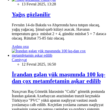
13 Fevral 2025, 13:28
Yağış gözlənilir
Fevralın 14-də Bakıda və Abşeronda hava tutqun olacaq,
yağış yağacaq. Şimal-qərb küləyi əsəcək. Havanın
temperaturu gecə müsbət 2 + 4, gündüz müsbət 5 + 7 dərəcə
olacaq. Rütubət 75-85 faiz olacaq.
Ardını oxu
Cəmiyyət
12 Fevral 2025, 16:50
İrandan gələn yük maşınında 100 kq-
dan çox metamfetamin aşkar edilib
Naxçıvan Baş Gömrük İdarəsinin "Culfa" gömrük postunda
İrandan gələrək Azərbaycan ərazisindən tranzit keçməklə
Türkiyəyə "PVC" yükü aparan nəqliyyat vasitəsi əsaslı
yoxlamaya cəlb edilib. Keçirilən yoxlama zamanı nəqliyyat
vasitəsinin yanacaq qatqısı çənindən və qızdırıcı sistemin