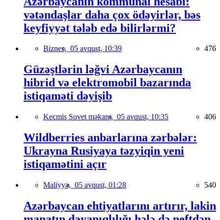
Azərbaycanın kommunal hesabı:
vətəndaşlar daha çox ödəyirlər, bəs
keyfiyyət tələb edə bilirlərmi?
Biznes,
05 avqust, 10:39
476
Güzəştlərin ləğvi Azərbaycanın
hibrid və elektromobil bazarında
istiqaməti dəyişib
Keçmiş Sovet məkanı,
05 avqust, 10:35
406
Wildberries anbarlarına zərbələr:
Ukrayna Rusiyaya təzyiqin yeni
istiqamətini açır
Maliyyə,
05 avqust, 01:28
540
Azərbaycan ehtiyatlarını artırır, lakin
manatın dayanıqlılığı hələ də neftdən