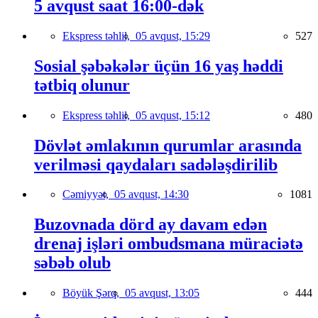
5 avqust saat 16:00-dək
Ekspress təhlil,
05 avqust, 15:29
527
Sosial şəbəkələr üçün 16 yaş həddi
tətbiq olunur
Ekspress təhlil,
05 avqust, 15:12
480
Dövlət əmlakının qurumlar arasında
verilməsi qaydaları sadələşdirilib
Cəmiyyət,
05 avqust, 14:30
1081
Buzovnada dörd ay davam edən
drenaj işləri ombudsmana müraciətə
səbəb olub
Böyük Şərq,
05 avqust, 13:05
444