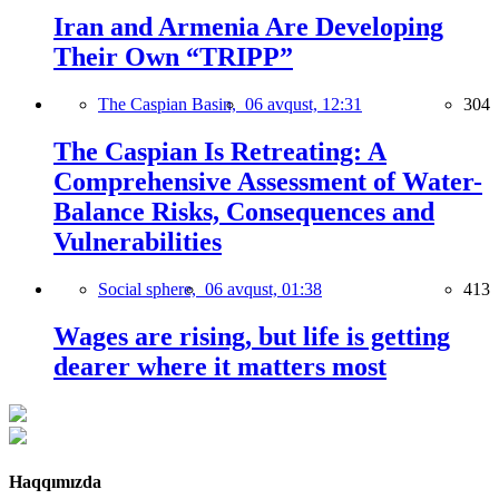
Iran and Armenia Are Developing
Their Own “TRIPP”
The Caspian Basin,
06 avqust, 12:31
304
The Caspian Is Retreating: A
Comprehensive Assessment of Water-
Balance Risks, Consequences and
Vulnerabilities
Social sphere,
06 avqust, 01:38
413
Wages are rising, but life is getting
dearer where it matters most
Haqqımızda