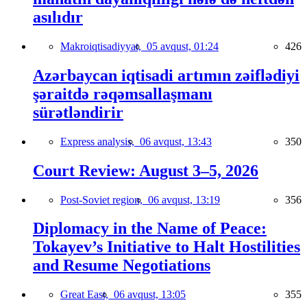
asılıdır
Makroiqtisadiyyat,
05 avqust, 01:24
426
Azərbaycan iqtisadi artımın zəiflədiyi
şəraitdə rəqəmsallaşmanı
sürətləndirir
Express analysis,
06 avqust, 13:43
350
Court Review: August 3–5, 2026
Post-Soviet region,
06 avqust, 13:19
356
Diplomacy in the Name of Peace:
Tokayev’s Initiative to Halt Hostilities
and Resume Negotiations
Great East,
06 avqust, 13:05
355