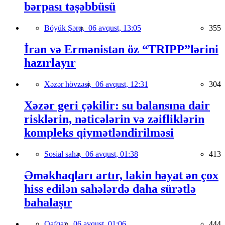
bərpası təşəbbüsü
Böyük Şərq,
06 avqust, 13:05
355
İran və Ermənistan öz “TRIPP”lərini
hazırlayır
Xəzər hövzəsi,
06 avqust, 12:31
304
Xəzər geri çəkilir: su balansına dair
risklərin, nəticələrin və zəifliklərin
kompleks qiymətləndirilməsi
Sosial sahə,
06 avqust, 01:38
413
Əməkhaqları artır, lakin həyat ən çox
hiss edilən sahələrdə daha sürətlə
bahalaşır
Qafqaz,
06 avqust, 01:06
444