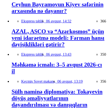
Ceyhun Bayramovun Kiyev səfərinin
arxasında nə dayanır?
Ekspress təhlil,
06 avqust, 14:32
366
AZAL, ASCO və “Azərkosmos” üçün
yeni idarəetmə modeli: Fərman hansı
dəyişiklikləri gətirir?
Ekspress təhlil,
06 avqust, 13:43
350
Məhkəmə icmalı: 3–5 avqust 2026-cı
il
Keçmiş Sovet məkanı,
06 avqust, 13:19
356
Sülh naminə diplomatiya: Tokayevin
döyüş əməliyyatlarının
dayandırılması və danışıqların