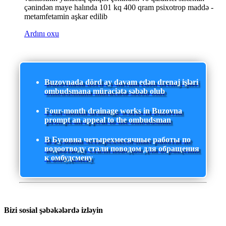
çənindən maye halında 101 kq 400 qram psixotrop maddə -
metamfetamin aşkar edilib
Ardını oxu
Buzovnada dörd ay davam edən drenaj işləri
ombudsmana müraciətə səbəb olub
Four-month drainage works in Buzovna
prompt an appeal to the ombudsman
В Бузовна четырехмесячные работы по
водоотводу стали поводом для обращения
к омбудсмену
Bizi sosial şəbəkələrdə izləyin