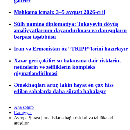
gətirir?
Məhkəmə icmalı: 3–5 avqust 2026-cı il
Sülh naminə diplomatiya: Tokayevin döyüş
əməliyyatlarının dayandırılması və danışıqların
bərpası təşəbbüsü
İran və Ermənistan öz “TRIPP”lərini hazırlayır
Xəzər geri çəkilir: su balansına dair risklərin,
nəticələrin və zəifliklərin kompleks
qiymətləndirilməsi
Əməkhaqları artır, lakin həyat ən çox hiss
edilən sahələrdə daha sürətlə bahalaşır
Ana səhifə
Cəmiyyət
Avropa Şurası jurnalistlərlə bağlı riskləri və təhlükələri
araşdırır