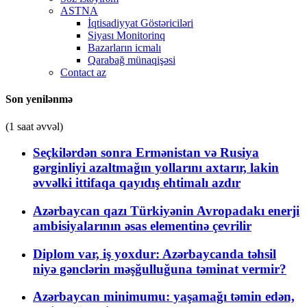
ASTNA
İqtisadiyyat Göstəriciləri
Siyası Monitorinq
Bazarların icmalı
Qarabağ münaqişəsi
Contact az
Son yenilənmə
(1 saat əvvəl)
Seçkilərdən sonra Ermənistan və Rusiya
gərginliyi azaltmağın yollarını axtarır, lakin
əvvəlki ittifaqa qayıdış ehtimalı azdır
Azərbaycan qazı Türkiyənin Avropadakı enerji
ambisiyalarının əsas elementinə çevrilir
Diplom var, iş yoxdur: Azərbaycanda təhsil
niyə gənclərin məşğulluğuna təminat vermir?
Azərbaycan minimumu: yaşamağı təmin edən,