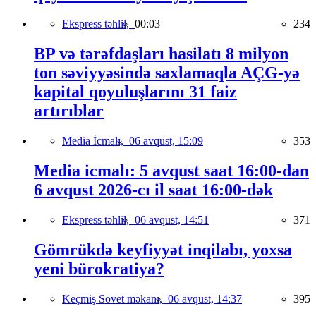
Ekspress təhlil,
00:03
234
BP və tərəfdaşları hasilatı 8 milyon
ton səviyyəsində saxlamaqla AÇG-yə
kapital qoyuluşlarını 31 faiz
artırıblar
Media İcmalı,
06 avqust, 15:09
353
Media icmalı: 5 avqust saat 16:00-dan
6 avqust 2026-cı il saat 16:00-dək
Ekspress təhlil,
06 avqust, 14:51
371
Gömrükdə keyfiyyət inqilabı, yoxsa
yeni bürokratiya?
Keçmiş Sovet məkanı,
06 avqust, 14:37
395