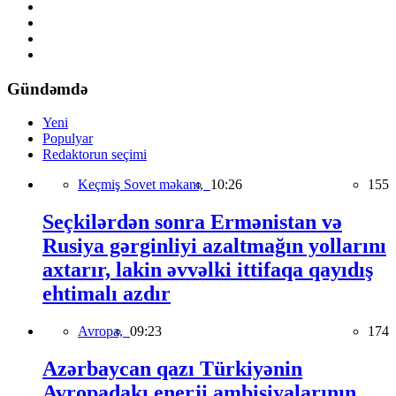
Gündəmdə
Yeni
Populyar
Redaktorun seçimi
Keçmiş Sovet məkanı,
10:26
155
Seçkilərdən sonra Ermənistan və
Rusiya gərginliyi azaltmağın yollarını
axtarır, lakin əvvəlki ittifaqa qayıdış
ehtimalı azdır
Avropa,
09:23
174
Azərbaycan qazı Türkiyənin
Avropadakı enerji ambisiyalarının