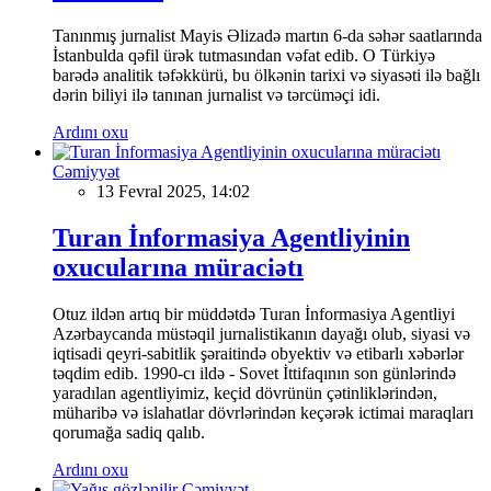
Tanınmış jurnalist Mayis Əlizadə martın 6-da səhər saatlarında
İstanbulda qəfil ürək tutmasından vəfat edib. O Türkiyə
barədə analitik təfəkkürü, bu ölkənin tarixi və siyasəti ilə bağlı
dərin biliyi ilə tanınan jurnalist və tərcüməçi idi.
Ardını oxu
Cəmiyyət
13 Fevral 2025, 14:02
Turan İnformasiya Agentliyinin
oxucularına müraciətı
Otuz ildən artıq bir müddətdə Turan İnformasiya Agentliyi
Azərbaycanda müstəqil jurnalistikanın dayağı olub, siyasi və
iqtisadi qeyri-sabitlik şəraitində obyektiv və etibarlı xəbərlər
təqdim edib. 1990-cı ildə - Sovet İttifaqının son günlərində
yaradılan agentliyimiz, keçid dövrünün çətinliklərindən,
müharibə və islahatlar dövrlərindən keçərək ictimai maraqları
qorumağa sadiq qalıb.
Ardını oxu
Cəmiyyət