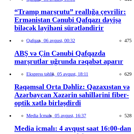
“Tramp marşrutu” reallığa çevrilir:
Ermənistan Cənubi Qafqazı dəyişə
biləcək layihəni sürətləndirir
Qafqaz,
06 avqust, 00:32
475
ABŞ və Çin Cənubi Qafqazda
marşrutlar uğrunda rəqabət aparır
Ekspress təhlil,
05 avqust, 18:11
629
Rəqəmsal Orta Dəhliz: Qazaxıstan və
Azərbaycan Xəzərin sahillərini fiber-
optik xətlə birləşdirdi
Media İcmalı,
05 avqust, 16:37
528
Media icmalı: 4 avqust saat 16:00-dan