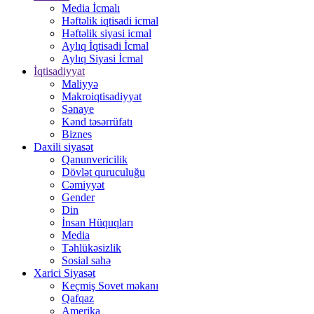
Media İcmalı
Həftəlik iqtisadi icmal
Həftəlik siyasi icmal
Aylıq İqtisadi İcmal
Aylıq Siyasi İcmal
İqtisadiyyat
Maliyyə
Makroiqtisadiyyat
Sənaye
Kənd təsərrüfatı
Biznes
Daxili siyasət
Qanunvericilik
Dövlət quruculuğu
Cəmiyyət
Gender
Din
İnsan Hüquqları
Media
Təhlükəsizlik
Sosial sahə
Xarici Siyasət
Keçmiş Sovet məkanı
Qafqaz
Amerika