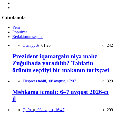
Gündəmdə
Yeni
Populyar
Redaktorun seçimi
Cəmiyyət,
01:26
242
Prezident iqamətgahı niyə məhz
Zuğulbada yaradılıb? Təbiətin
özünün seçdiyi bir məkanın tarixçəsi
Ekspress təhlil,
08 avqust, 17:07
329
Məhkəmə icmalı: 6–7 avqust 2026-cı
il
Qafqaz,
08 avqust, 16:47
299