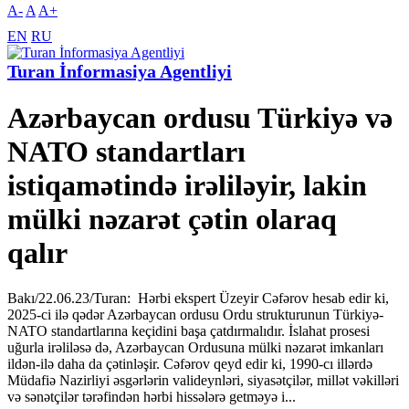
A-
A
A+
EN
RU
Turan İnformasiya Agentliyi
Azərbaycan ordusu Türkiyə və
NATO standartları
istiqamətində irəliləyir, lakin
mülki nəzarət çətin olaraq
qalır
Bakı/22.06.23/Turan: Hərbi ekspert Üzeyir Cəfərov hesab edir ki,
2025-ci ilə qədər Azərbaycan ordusu Ordu strukturunun Türkiyə-
NATO standartlarına keçidini başa çatdırmalıdır. İslahat prosesi
uğurla irəliləsə də, Azərbaycan Ordusuna mülki nəzarət imkanları
ildən-ilə daha da çətinləşir. Cəfərov qeyd edir ki, 1990-cı illərdə
Müdafiə Nazirliyi əsgərlərin valideynləri, siyasətçilər, millət vəkilləri
və sənətçilər tərəfindən hərbi hissələrə getməyə i...