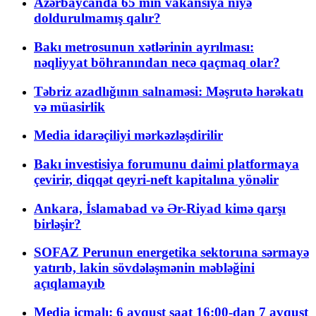
Azərbaycanda 65 min vakansiya niyə
doldurulmamış qalır?
Bakı metrosunun xətlərinin ayrılması:
nəqliyyat böhranından necə qaçmaq olar?
Təbriz azadlığının salnaməsi: Məşrutə hərəkatı
və müasirlik
Media idarəçiliyi mərkəzləşdirilir
Bakı investisiya forumunu daimi platformaya
çevirir, diqqət qeyri-neft kapitalına yönəlir
Ankara, İslamabad və Ər-Riyad kimə qarşı
birləşir?
SOFAZ Perunun energetika sektoruna sərmayə
yatırıb, lakin sövdələşmənin məbləğini
açıqlamayıb
Media icmalı: 6 avqust saat 16:00-dan 7 avqust