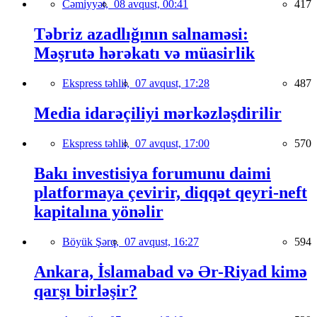
Cəmiyyət,
08 avqust, 00:41
417
Təbriz azadlığının salnaməsi:
Məşrutə hərəkatı və müasirlik
Ekspress təhlil,
07 avqust, 17:28
487
Media idarəçiliyi mərkəzləşdirilir
Ekspress təhlil,
07 avqust, 17:00
570
Bakı investisiya forumunu daimi
platformaya çevirir, diqqət qeyri-neft
kapitalına yönəlir
Böyük Şərq,
07 avqust, 16:27
594
Ankara, İslamabad və Ər-Riyad kimə
qarşı birləşir?