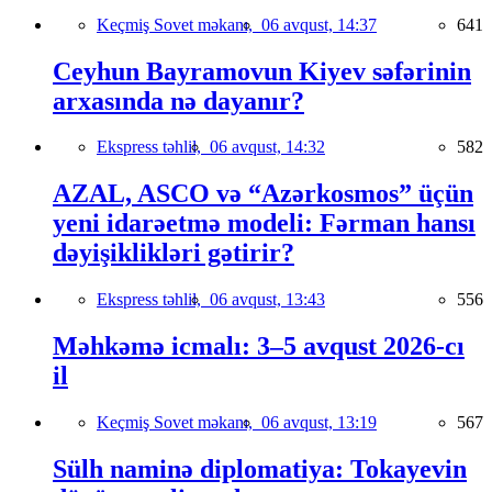
Keçmiş Sovet məkanı,
06 avqust, 14:37
641
Ceyhun Bayramovun Kiyev səfərinin
arxasında nə dayanır?
Ekspress təhlil,
06 avqust, 14:32
582
AZAL, ASCO və “Azərkosmos” üçün
yeni idarəetmə modeli: Fərman hansı
dəyişiklikləri gətirir?
Ekspress təhlil,
06 avqust, 13:43
556
Məhkəmə icmalı: 3–5 avqust 2026-cı
il
Keçmiş Sovet məkanı,
06 avqust, 13:19
567
Sülh naminə diplomatiya: Tokayevin