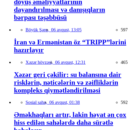
döyüş əməliyyatlarının
dayandırılması və danışıqların
bərpası təşəbbüsü
Böyük Şərq,
06 avqust, 13:05
597
İran və Ermənistan öz “TRIPP”lərini
hazırlayır
Xəzər hövzəsi,
06 avqust, 12:31
465
Xəzər geri çəkilir: su balansına dair
risklərin, nəticələrin və zəifliklərin
kompleks qiymətləndirilməsi
Sosial sahə,
06 avqust, 01:38
592
Əməkhaqları artır, lakin həyat ən çox
hiss edilən sahələrdə daha sürətlə