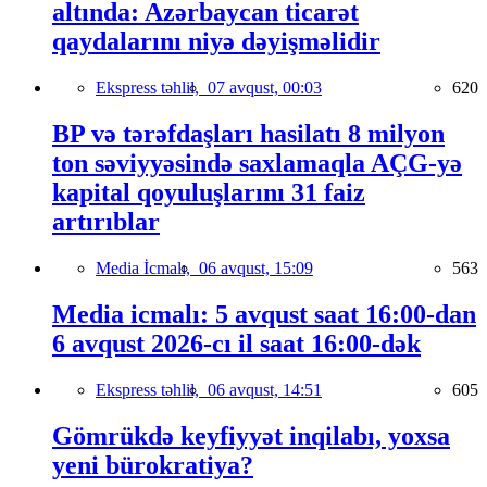
altında: Azərbaycan ticarət
qaydalarını niyə dəyişməlidir
Ekspress təhlil,
07 avqust, 00:03
620
BP və tərəfdaşları hasilatı 8 milyon
ton səviyyəsində saxlamaqla AÇG-yə
kapital qoyuluşlarını 31 faiz
artırıblar
Media İcmalı,
06 avqust, 15:09
563
Media icmalı: 5 avqust saat 16:00-dan
6 avqust 2026-cı il saat 16:00-dək
Ekspress təhlil,
06 avqust, 14:51
605
Gömrükdə keyfiyyət inqilabı, yoxsa
yeni bürokratiya?