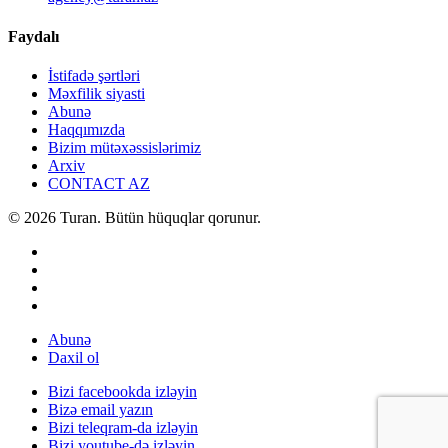
Faydalı
İstifadə şərtləri
Məxfilik siyasti
Abunə
Haqqımızda
Bizim mütəxəssislərimiz
Arxiv
CONTACT AZ
© 2026 Turan. Bütün hüquqlar qorunur.
Abunə
Daxil ol
Bizi facebookda izləyin
Bizə email yazın
Bizi teleqram-da izləyin
Bizi youtube-də izləyin