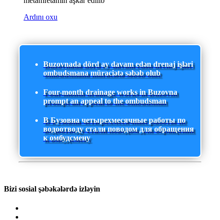
metamfetamin aşkar edilib
Ardını oxu
Buzovnada dörd ay davam edən drenaj işləri
ombudsmana müraciətə səbəb olub
Four-month drainage works in Buzovna
prompt an appeal to the ombudsman
В Бузовна четырехмесячные работы по
водоотводу стали поводом для обращения
к омбудсмену
Bizi sosial şəbəkələrdə izləyin