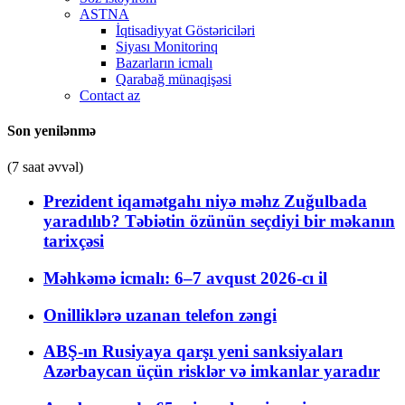
ASTNA
İqtisadiyyat Göstəriciləri
Siyası Monitorinq
Bazarların icmalı
Qarabağ münaqişəsi
Contact az
Son yenilənmə
(7 saat əvvəl)
Prezident iqamətgahı niyə məhz Zuğulbada
yaradılıb? Təbiətin özünün seçdiyi bir məkanın
tarixçəsi
Məhkəmə icmalı: 6–7 avqust 2026-cı il
Onilliklərə uzanan telefon zəngi
ABŞ-ın Rusiyaya qarşı yeni sanksiyaları
Azərbaycan üçün risklər və imkanlar yaradır