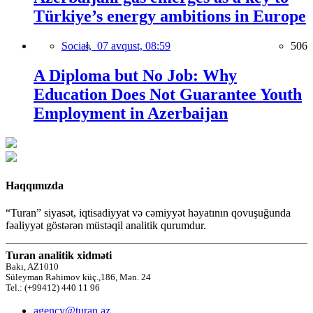
Türkiye’s energy ambitions in Europe
Social,
07 avqust, 08:59
506
A Diploma but No Job: Why
Education Does Not Guarantee Youth
Employment in Azerbaijan
Haqqımızda
“Turan” siyasət, iqtisadiyyat və cəmiyyət həyatının qovuşuğunda
fəaliyyət göstərən müstəqil analitik qurumdur.
Turan analitik xidməti
Bakı, AZ1010
Süleyman Rəhimov küç.,186, Mən. 24
Tel.: (+99412) 440 11 96
agency@turan.az