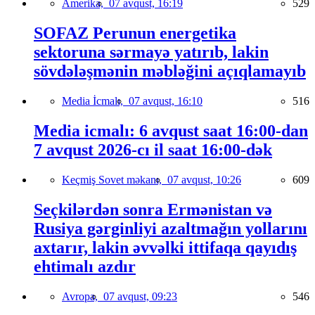
Amerika,
07 avqust, 16:19
529
SOFAZ Perunun energetika
sektoruna sərmayə yatırıb, lakin
sövdələşmənin məbləğini açıqlamayıb
Media İcmalı,
07 avqust, 16:10
516
Media icmalı: 6 avqust saat 16:00-dan
7 avqust 2026-cı il saat 16:00-dək
Keçmiş Sovet məkanı,
07 avqust, 10:26
609
Seçkilərdən sonra Ermənistan və
Rusiya gərginliyi azaltmağın yollarını
axtarır, lakin əvvəlki ittifaqa qayıdış
ehtimalı azdır
Avropa,
07 avqust, 09:23
546