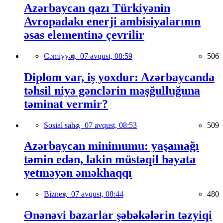
Azərbaycan qazı Türkiyənin
Avropadakı enerji ambisiyalarının
əsas elementinə çevrilir
Cəmiyyət,
07 avqust, 08:59
506
Diplom var, iş yoxdur: Azərbaycanda
təhsil niyə gənclərin məşğulluğuna
təminat vermir?
Sosial sahə,
07 avqust, 08:53
509
Azərbaycan minimumu: yaşamağı
təmin edən, lakin müstəqil həyata
yetməyən əməkhaqqı
Biznes,
07 avqust, 08:44
480
Ənənəvi bazarlar şəbəkələrin təzyiqi