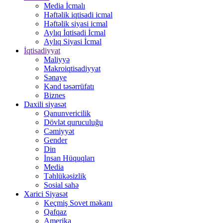
Media İcmalı
Həftəlik iqtisadi icmal
Həftəlik siyasi icmal
Aylıq İqtisadi İcmal
Aylıq Siyasi İcmal
İqtisadiyyat
Maliyyə
Makroiqtisadiyyat
Sənaye
Kənd təsərrüfatı
Biznes
Daxili siyasət
Qanunvericilik
Dövlət quruculuğu
Cəmiyyət
Gender
Din
İnsan Hüquqları
Media
Təhlükəsizlik
Sosial sahə
Xarici Siyasət
Keçmiş Sovet məkanı
Qafqaz
Amerika