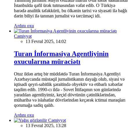
Tanınmış jurnalist Mayis Əlizadə martın 6-da səhər saatlarında
İstanbulda qəfil ürək tutmasından vəfat edib. O Türkiyə
barədə analitik təfəkkürü, bu ölkənin tarixi və siyasəti ilə bağlı
dərin biliyi ilə tanınan jurnalist və tərcüməçi idi.
Ardını oxu
Cəmiyyət
13 Fevral 2025, 14:02
Turan İnformasiya Agentliyinin
oxucularına müraciətı
Otuz ildən artıq bir müddətdə Turan İnformasiya Agentliyi
Azərbaycanda müstəqil jurnalistikanın dayağı olub, siyasi və
iqtisadi qeyri-sabitlik şəraitində obyektiv və etibarlı xəbərlər
təqdim edib. 1990-cı ildə - Sovet İttifaqının son günlərində
yaradılan agentliyimiz, keçid dövrünün çətinliklərindən,
müharibə və islahatlar dövrlərindən keçərək ictimai maraqları
qorumağa sadiq qalıb.
Ardını oxu
Cəmiyyət
13 Fevral 2025, 13:28