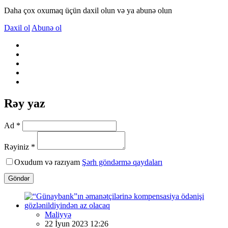
Daha çox oxumaq üçün daxil olun və ya abunə olun
Daxil ol
Abunə ol
Rəy yaz
Ad *
Rəyiniz *
Oxudum və razıyam
Şərh göndərmə qaydaları
Göndər
Maliyyə
22 İyun 2023 12:26