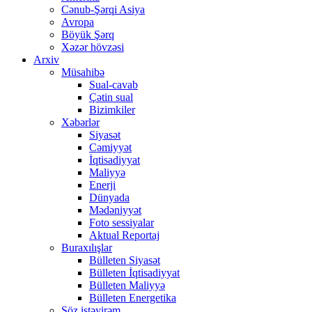
Cənub-Şərqi Asiya
Avropa
Böyük Şərq
Xəzər hövzəsi
Arxiv
Müsahibə
Sual-cavab
Çətin sual
Bizimkiler
Xəbərlər
Siyasət
Cəmiyyət
İqtisadiyyat
Maliyyə
Enerji
Dünyada
Mədəniyyət
Foto sessiyalar
Aktual Reportaj
Buraxılışlar
Bülleten Siyasət
Bülleten İqtisadiyyat
Bülleten Maliyyə
Bülleten Energetika
Söz istəyirəm