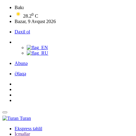
Bakı
0
28.2
C
Bazar, 9 Avqust 2026
Daxil ol
Abunə
Əlaqə
Turan
Ekspress təhlil
İcmallar