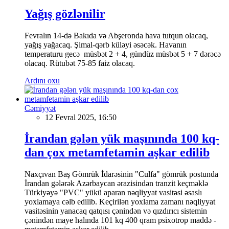
Yağış gözlənilir
Fevralın 14-də Bakıda və Abşeronda hava tutqun olacaq,
yağış yağacaq. Şimal-qərb küləyi əsəcək. Havanın
temperaturu gecə müsbət 2 + 4, gündüz müsbət 5 + 7 dərəcə
olacaq. Rütubət 75-85 faiz olacaq.
Ardını oxu
Cəmiyyət
12 Fevral 2025, 16:50
İrandan gələn yük maşınında 100 kq-
dan çox metamfetamin aşkar edilib
Naxçıvan Baş Gömrük İdarəsinin "Culfa" gömrük postunda
İrandan gələrək Azərbaycan ərazisindən tranzit keçməklə
Türkiyəyə "PVC" yükü aparan nəqliyyat vasitəsi əsaslı
yoxlamaya cəlb edilib. Keçirilən yoxlama zamanı nəqliyyat
vasitəsinin yanacaq qatqısı çənindən və qızdırıcı sistemin
çənindən maye halında 101 kq 400 qram psixotrop maddə -