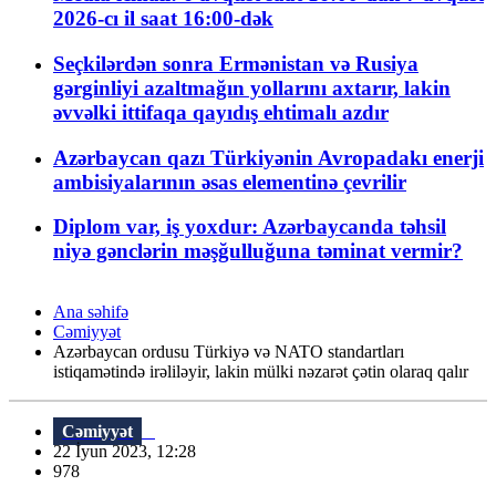
2026-cı il saat 16:00-dək
Seçkilərdən sonra Ermənistan və Rusiya
gərginliyi azaltmağın yollarını axtarır, lakin
əvvəlki ittifaqa qayıdış ehtimalı azdır
Azərbaycan qazı Türkiyənin Avropadakı enerji
ambisiyalarının əsas elementinə çevrilir
Diplom var, iş yoxdur: Azərbaycanda təhsil
niyə gənclərin məşğulluğuna təminat vermir?
Ana səhifə
Cəmiyyət
Azərbaycan ordusu Türkiyə və NATO standartları
istiqamətində irəliləyir, lakin mülki nəzarət çətin olaraq qalır
Cəmiyyət
22 İyun 2023, 12:28
978