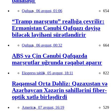
bahalaşır
Qafqaz,
06 avqust, 01:06
654
“Tramp marşrutu” reallığa çevrilir:
Ermənistan Cənubi Qafqazı dəyişə
biləcək layihəni sürətləndirir
Qafqaz,
06 avqust, 00:32
664
ABŞ və Çin Cənubi Qafqazda
marşrutlar uğrunda rəqabət aparır
Ekspress təhlil,
05 avqust, 18:11
822
Rəqəmsal Orta Dəhliz: Qazaxıstan və
Azərbaycan Xəzərin sahillərini fiber-
optik xətlə birləşdirdi
America,
07 avqust, 16:19
529