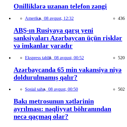
Onilliklərə uzanan telefon zəngi
Amerika,
08 avqust, 12:32
436
ABŞ-ın Rusiyaya qarşı yeni
sanksiyaları Azərbaycan üçün risklər
və imkanlar yaradır
Ekspress təhlil,
08 avqust, 00:52
520
Azərbaycanda 65 min vakansiya niyə
doldurulmamış qalır?
Sosial sahə,
08 avqust, 00:50
502
Bakı metrosunun xətlərinin
ayrılması: nəqliyyat böhranından
necə qaçmaq olar?