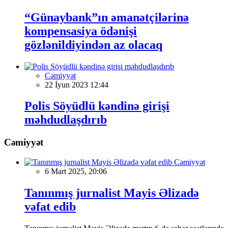
“Günaybank”ın əmanətçilərinə
kompensasiya ödənişi
gözlənildiyindən az olacaq
Cəmiyyət
22 İyun 2023 12:44
Polis Söyüdlü kəndinə girişi
məhdudlaşdırıb
Cəmiyyət
Cəmiyyət
6 Mart 2025, 20:06
Tanınmış jurnalist Mayis Əlizadə
vəfat edib