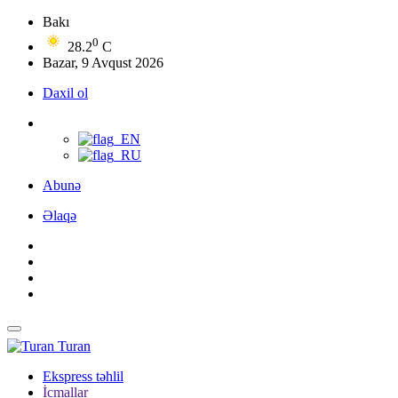
Bakı
0
28.2
C
Bazar, 9 Avqust 2026
Daxil ol
Abunə
Əlaqə
Turan
Ekspress təhlil
İcmallar