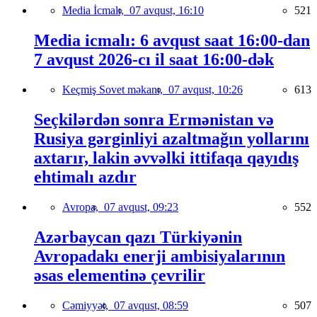
Media İcmalı,
07 avqust, 16:10
521
Media icmalı: 6 avqust saat 16:00-dan
7 avqust 2026-cı il saat 16:00-dək
Keçmiş Sovet məkanı,
07 avqust, 10:26
613
Seçkilərdən sonra Ermənistan və
Rusiya gərginliyi azaltmağın yollarını
axtarır, lakin əvvəlki ittifaqa qayıdış
ehtimalı azdır
Avropa,
07 avqust, 09:23
552
Azərbaycan qazı Türkiyənin
Avropadakı enerji ambisiyalarının
əsas elementinə çevrilir
Cəmiyyət,
07 avqust, 08:59
507