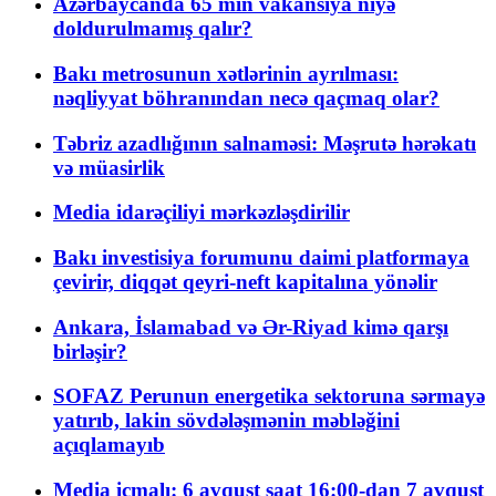
Azərbaycanda 65 min vakansiya niyə
doldurulmamış qalır?
Bakı metrosunun xətlərinin ayrılması:
nəqliyyat böhranından necə qaçmaq olar?
Təbriz azadlığının salnaməsi: Məşrutə hərəkatı
və müasirlik
Media idarəçiliyi mərkəzləşdirilir
Bakı investisiya forumunu daimi platformaya
çevirir, diqqət qeyri-neft kapitalına yönəlir
Ankara, İslamabad və Ər-Riyad kimə qarşı
birləşir?
SOFAZ Perunun energetika sektoruna sərmayə
yatırıb, lakin sövdələşmənin məbləğini
açıqlamayıb
Media icmalı: 6 avqust saat 16:00-dan 7 avqust