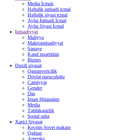
Media İcmalı
Həftəlik iqtisadi icmal
Həftəlik siyasi icmal
Aylıq İqtisadi İcmal
Aylıq Siyasi İcmal
İqtisadiyyat
Maliyyə
Makroiqtisadiyyat
Sənaye
Kənd təsərrüfatı
Biznes
Daxili siyasət
Qanunvericilik
Dövlət quruculuğu
Cəmiyyət
Gender
Din
İnsan Hüquqları
Media
Təhlükəsizlik
Sosial sahə
Xarici Siyasət
Keçmiş Sovet məkanı
Qafqaz
Amerika