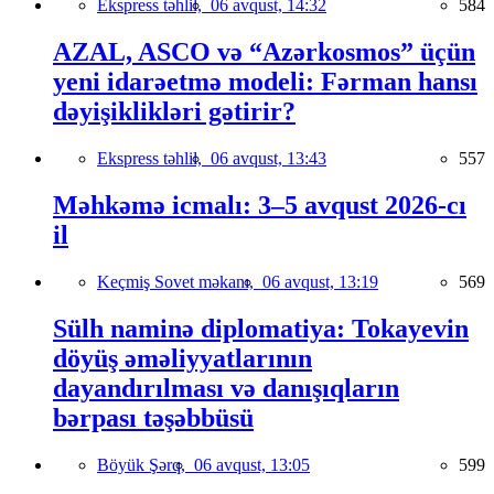
Ekspress təhlil,
06 avqust, 14:32
584
AZAL, ASCO və “Azərkosmos” üçün
yeni idarəetmə modeli: Fərman hansı
dəyişiklikləri gətirir?
Ekspress təhlil,
06 avqust, 13:43
557
Məhkəmə icmalı: 3–5 avqust 2026-cı
il
Keçmiş Sovet məkanı,
06 avqust, 13:19
569
Sülh naminə diplomatiya: Tokayevin
döyüş əməliyyatlarının
dayandırılması və danışıqların
bərpası təşəbbüsü
Böyük Şərq,
06 avqust, 13:05
599