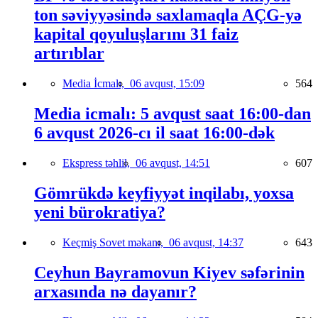
ton səviyyəsində saxlamaqla AÇG-yə
kapital qoyuluşlarını 31 faiz
artırıblar
Media İcmalı,
06 avqust, 15:09
564
Media icmalı: 5 avqust saat 16:00-dan
6 avqust 2026-cı il saat 16:00-dək
Ekspress təhlil,
06 avqust, 14:51
607
Gömrükdə keyfiyyət inqilabı, yoxsa
yeni bürokratiya?
Keçmiş Sovet məkanı,
06 avqust, 14:37
643
Ceyhun Bayramovun Kiyev səfərinin
arxasında nə dayanır?