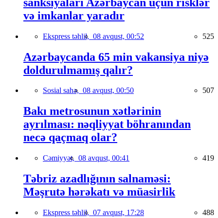
sanksiyaları Azərbaycan üçün risklər
və imkanlar yaradır
Ekspress təhlil,
08 avqust, 00:52
525
Azərbaycanda 65 min vakansiya niyə
doldurulmamış qalır?
Sosial sahə,
08 avqust, 00:50
507
Bakı metrosunun xətlərinin
ayrılması: nəqliyyat böhranından
necə qaçmaq olar?
Cəmiyyət,
08 avqust, 00:41
419
Təbriz azadlığının salnaməsi:
Məşrutə hərəkatı və müasirlik
Ekspress təhlil,
07 avqust, 17:28
488