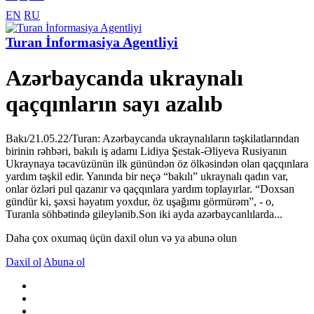
EN
RU
Turan İnformasiya Agentliyi
Azərbaycanda ukraynalı
qaçqınların sayı azalıb
Bakı/21.05.22/Turan: Azərbaycanda ukraynalıların təşkilatlarından
birinin rəhbəri, bakılı iş adamı Lidiya Şestak-Əliyeva Rusiyanın
Ukraynaya təcavüzünün ilk günündən öz ölkəsindən olan qaçqınlara
yardım təşkil edir. Yanında bir neçə “bakılı” ukraynalı qadın var,
onlar özləri pul qazanır və qaçqınlara yardım toplayırlar. “Doxsan
gündür ki, şəxsi həyatım yoxdur, öz uşağımı görmürəm”, - o,
Turanla söhbətində gileylənib.Son iki ayda azərbaycanlılarda...
Daha çox oxumaq üçün daxil olun və ya abunə olun
Daxil ol
Abunə ol