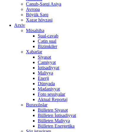
Cənub-Şərqi Asiya
Avropa
Böyük Şərq
Xəzər hövzəsi
Arxiv
Müsahibə
Sual-cavab
Çətin sual
Bizimkiler
Xəbərlər
Siyasət
Cəmiyyət
İqtisadiyyat
Maliyyə
Enerji
Dünyada
Mədəniyyət
Foto sessiyalar
Aktual Reportaj
Buraxılışlar
Bülleten Siyasət
Bülleten İqtisadiyyat
Bülleten Maliyyə
Bülleten Energetika
Söz istəyirəm