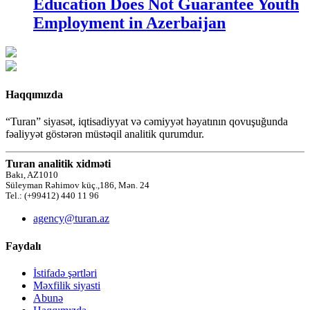
Education Does Not Guarantee Youth
Employment in Azerbaijan
Haqqımızda
“Turan” siyasət, iqtisadiyyat və cəmiyyət həyatının qovuşuğunda
fəaliyyət göstərən müstəqil analitik qurumdur.
Turan analitik xidməti
Bakı, AZ1010
Süleyman Rəhimov küç.,186, Mən. 24
Tel.: (+99412) 440 11 96
agency@turan.az
Faydalı
İstifadə şərtləri
Məxfilik siyasti
Abunə