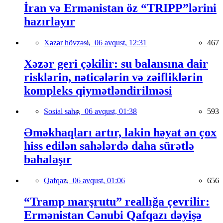
İran və Ermənistan öz “TRIPP”lərini
hazırlayır
Xəzər hövzəsi,
06 avqust, 12:31
467
Xəzər geri çəkilir: su balansına dair
risklərin, nəticələrin və zəifliklərin
kompleks qiymətləndirilməsi
Sosial sahə,
06 avqust, 01:38
593
Əməkhaqları artır, lakin həyat ən çox
hiss edilən sahələrdə daha sürətlə
bahalaşır
Qafqaz,
06 avqust, 01:06
656
“Tramp marşrutu” reallığa çevrilir:
Ermənistan Cənubi Qafqazı dəyişə