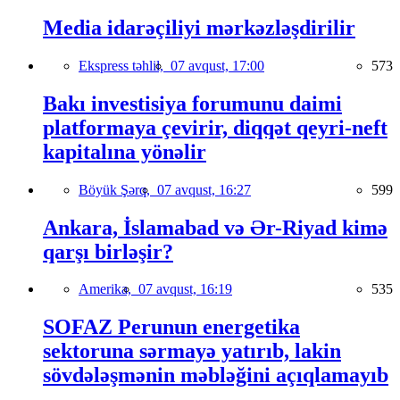
Media idarəçiliyi mərkəzləşdirilir
Ekspress təhlil,
07 avqust, 17:00
573
Bakı investisiya forumunu daimi
platformaya çevirir, diqqət qeyri-neft
kapitalına yönəlir
Böyük Şərq,
07 avqust, 16:27
599
Ankara, İslamabad və Ər-Riyad kimə
qarşı birləşir?
Amerika,
07 avqust, 16:19
535
SOFAZ Perunun energetika
sektoruna sərmayə yatırıb, lakin
sövdələşmənin məbləğini açıqlamayıb