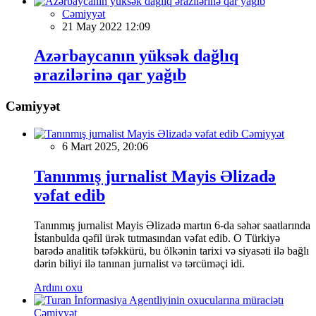
Cəmiyyət
21 May 2022 12:09
Azərbaycanın yüksək dağlıq
ərazilərinə qar yağıb
Cəmiyyət
Cəmiyyət
6 Mart 2025, 20:06
Tanınmış jurnalist Mayis Əlizadə
vəfat edib
Tanınmış jurnalist Mayis Əlizadə martın 6-da səhər saatlarında
İstanbulda qəfil ürək tutmasından vəfat edib. O Türkiyə
barədə analitik təfəkkürü, bu ölkənin tarixi və siyasəti ilə bağlı
dərin biliyi ilə tanınan jurnalist və tərcüməçi idi.
Ardını oxu
Cəmiyyət