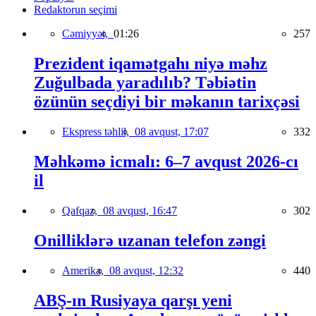
Redaktorun seçimi
Cəmiyyət,
01:26
257
Prezident iqamətgahı niyə məhz
Zuğulbada yaradılıb? Təbiətin
özünün seçdiyi bir məkanın tarixçəsi
Ekspress təhlil,
08 avqust, 17:07
332
Məhkəmə icmalı: 6–7 avqust 2026-cı
il
Qafqaz,
08 avqust, 16:47
302
Onilliklərə uzanan telefon zəngi
Amerika,
08 avqust, 12:32
440
ABŞ-ın Rusiyaya qarşı yeni