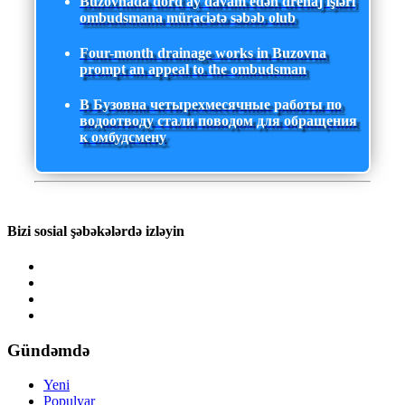
Buzovnada dörd ay davam edən drenaj işləri
ombudsmana müraciətə səbəb olub
Four-month drainage works in Buzovna
prompt an appeal to the ombudsman
В Бузовна четырехмесячные работы по
водоотводу стали поводом для обращения
к омбудсмену
Bizi sosial şəbəkələrdə izləyin
Gündəmdə
Yeni
Populyar