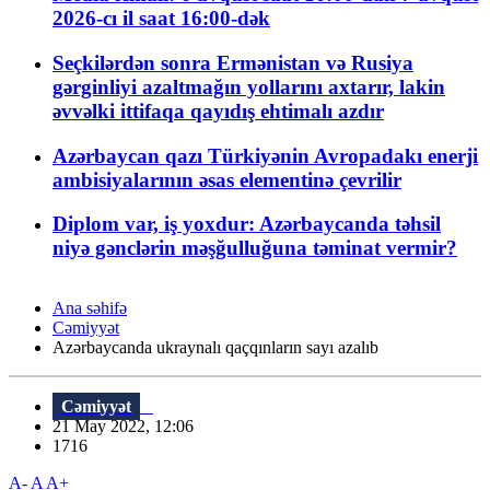
2026-cı il saat 16:00-dək
Seçkilərdən sonra Ermənistan və Rusiya
gərginliyi azaltmağın yollarını axtarır, lakin
əvvəlki ittifaqa qayıdış ehtimalı azdır
Azərbaycan qazı Türkiyənin Avropadakı enerji
ambisiyalarının əsas elementinə çevrilir
Diplom var, iş yoxdur: Azərbaycanda təhsil
niyə gənclərin məşğulluğuna təminat vermir?
Ana səhifə
Cəmiyyət
Azərbaycanda ukraynalı qaçqınların sayı azalıb
Cəmiyyət
21 May 2022, 12:06
1716
A-
A
A+