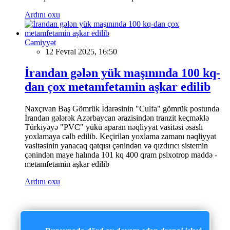
Ardını oxu
Cəmiyyət
12 Fevral 2025, 16:50
İrandan gələn yük maşınında 100 kq-
dan çox metamfetamin aşkar edilib
Naxçıvan Baş Gömrük İdarəsinin "Culfa" gömrük postunda
İrandan gələrək Azərbaycan ərazisindən tranzit keçməklə
Türkiyəyə "PVC" yükü aparan nəqliyyat vasitəsi əsaslı
yoxlamaya cəlb edilib. Keçirilən yoxlama zamanı nəqliyyat
vasitəsinin yanacaq qatqısı çənindən və qızdırıcı sistemin
çənindən maye halında 101 kq 400 qram psixotrop maddə -
metamfetamin aşkar edilib
Ardını oxu