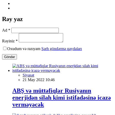
Rəy yaz
Ad *
Rəyiniz *
Oxudum və razıyam
Şərh göndərmə qaydaları
Göndər
Siyasət
21 May 2022 10:46
ABŞ və müttəfiqlər Rusiyanın
enerjidən silah kimi istifadəsinə icazə
verməyəcək