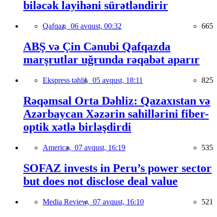
biləcək layihəni sürətləndirir
Qafqaz,
06 avqust, 00:32
665
ABŞ və Çin Cənubi Qafqazda
marşrutlar uğrunda rəqabət aparır
Ekspress təhlil,
05 avqust, 18:11
825
Rəqəmsal Orta Dəhliz: Qazaxıstan və
Azərbaycan Xəzərin sahillərini fiber-
optik xətlə birləşdirdi
America,
07 avqust, 16:19
535
SOFAZ invests in Peru’s power sector
but does not disclose deal value
Media Review,
07 avqust, 16:10
521