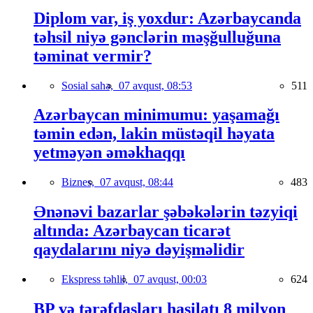
Diplom var, iş yoxdur: Azərbaycanda
təhsil niyə gənclərin məşğulluğuna
təminat vermir?
Sosial sahə,
07 avqust, 08:53
511
Azərbaycan minimumu: yaşamağı
təmin edən, lakin müstəqil həyata
yetməyən əməkhaqqı
Biznes,
07 avqust, 08:44
483
Ənənəvi bazarlar şəbəkələrin təzyiqi
altında: Azərbaycan ticarət
qaydalarını niyə dəyişməlidir
Ekspress təhlil,
07 avqust, 00:03
624
BP və tərəfdaşları hasilatı 8 milyon