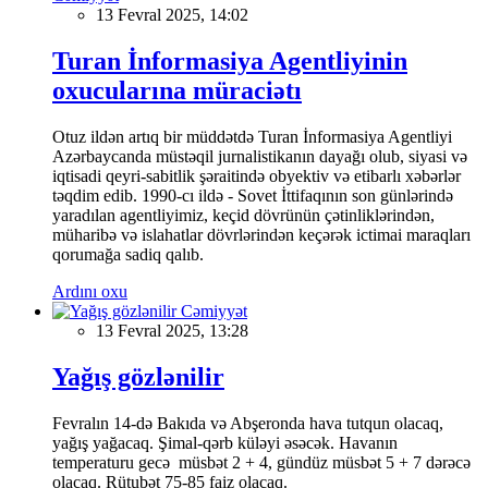
13 Fevral 2025, 14:02
Turan İnformasiya Agentliyinin
oxucularına müraciətı
Otuz ildən artıq bir müddətdə Turan İnformasiya Agentliyi
Azərbaycanda müstəqil jurnalistikanın dayağı olub, siyasi və
iqtisadi qeyri-sabitlik şəraitində obyektiv və etibarlı xəbərlər
təqdim edib. 1990-cı ildə - Sovet İttifaqının son günlərində
yaradılan agentliyimiz, keçid dövrünün çətinliklərindən,
müharibə və islahatlar dövrlərindən keçərək ictimai maraqları
qorumağa sadiq qalıb.
Ardını oxu
Cəmiyyət
13 Fevral 2025, 13:28
Yağış gözlənilir
Fevralın 14-də Bakıda və Abşeronda hava tutqun olacaq,
yağış yağacaq. Şimal-qərb küləyi əsəcək. Havanın
temperaturu gecə müsbət 2 + 4, gündüz müsbət 5 + 7 dərəcə
olacaq. Rütubət 75-85 faiz olacaq.