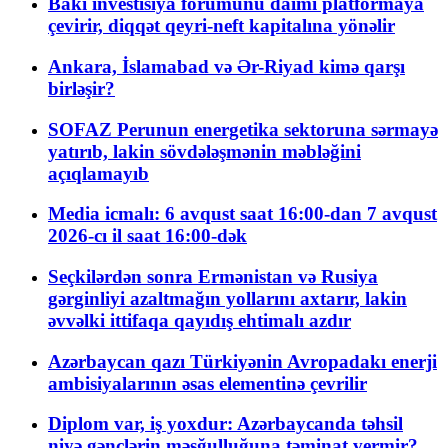
Bakı investisiya forumunu daimi platformaya
çevirir, diqqət qeyri-neft kapitalına yönəlir
Ankara, İslamabad və Ər-Riyad kimə qarşı
birləşir?
SOFAZ Perunun energetika sektoruna sərmayə
yatırıb, lakin sövdələşmənin məbləğini
açıqlamayıb
Media icmalı: 6 avqust saat 16:00-dan 7 avqust
2026-cı il saat 16:00-dək
Seçkilərdən sonra Ermənistan və Rusiya
gərginliyi azaltmağın yollarını axtarır, lakin
əvvəlki ittifaqa qayıdış ehtimalı azdır
Azərbaycan qazı Türkiyənin Avropadakı enerji
ambisiyalarının əsas elementinə çevrilir
Diplom var, iş yoxdur: Azərbaycanda təhsil
niyə gənclərin məşğulluğuna təminat vermir?