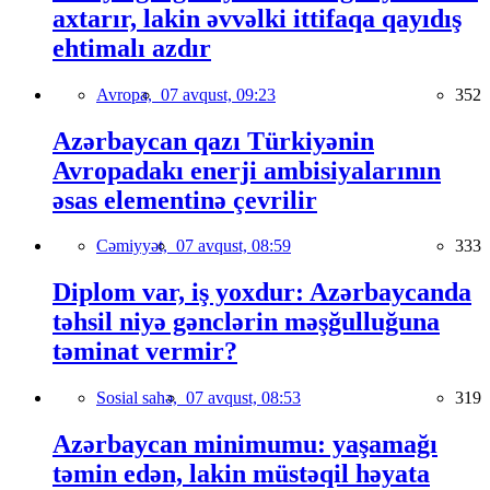
axtarır, lakin əvvəlki ittifaqa qayıdış
ehtimalı azdır
Avropa,
07 avqust, 09:23
352
Azərbaycan qazı Türkiyənin
Avropadakı enerji ambisiyalarının
əsas elementinə çevrilir
Cəmiyyət,
07 avqust, 08:59
333
Diplom var, iş yoxdur: Azərbaycanda
təhsil niyə gənclərin məşğulluğuna
təminat vermir?
Sosial sahə,
07 avqust, 08:53
319
Azərbaycan minimumu: yaşamağı
təmin edən, lakin müstəqil həyata