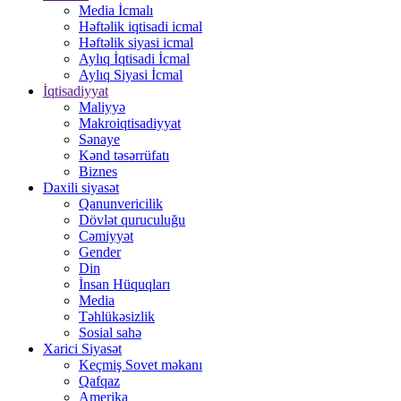
Media İcmalı
Həftəlik iqtisadi icmal
Həftəlik siyasi icmal
Aylıq İqtisadi İcmal
Aylıq Siyasi İcmal
İqtisadiyyat
Maliyyə
Makroiqtisadiyyat
Sənaye
Kənd təsərrüfatı
Biznes
Daxili siyasət
Qanunvericilik
Dövlət quruculuğu
Cəmiyyət
Gender
Din
İnsan Hüquqları
Media
Təhlükəsizlik
Sosial sahə
Xarici Siyasət
Keçmiş Sovet məkanı
Qafqaz
Amerika