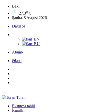
Bakı
0
27.3
C
Şənbə, 8 Avqust 2026
Daxil ol
Abunə
Əlaqə
Turan
Ekspress təhlil
İcmallar