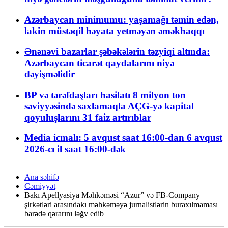
Azərbaycan minimumu: yaşamağı təmin edən,
lakin müstəqil həyata yetməyən əməkhaqqı
Ənənəvi bazarlar şəbəkələrin təzyiqi altında:
Azərbaycan ticarət qaydalarını niyə
dəyişməlidir
BP və tərəfdaşları hasilatı 8 milyon ton
səviyyəsində saxlamaqla AÇG-yə kapital
qoyuluşlarını 31 faiz artırıblar
Media icmalı: 5 avqust saat 16:00-dan 6 avqust
2026-cı il saat 16:00-dək
Ana səhifə
Cəmiyyət
Bakı Apellyasiya Məhkəməsi “Azur” və FB-Company
şirkətləri arasındakı məhkəməyə jurnalistlərin buraxılmaması
barədə qərarını ləğv edib