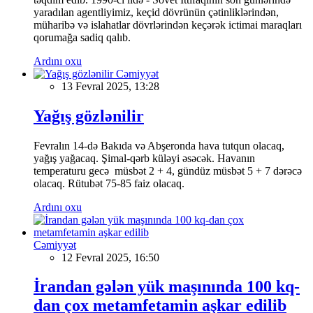
yaradılan agentliyimiz, keçid dövrünün çətinliklərindən,
müharibə və islahatlar dövrlərindən keçərək ictimai maraqları
qorumağa sadiq qalıb.
Ardını oxu
Cəmiyyət
13 Fevral 2025, 13:28
Yağış gözlənilir
Fevralın 14-də Bakıda və Abşeronda hava tutqun olacaq,
yağış yağacaq. Şimal-qərb küləyi əsəcək. Havanın
temperaturu gecə müsbət 2 + 4, gündüz müsbət 5 + 7 dərəcə
olacaq. Rütubət 75-85 faiz olacaq.
Ardını oxu
Cəmiyyət
12 Fevral 2025, 16:50
İrandan gələn yük maşınında 100 kq-
dan çox metamfetamin aşkar edilib