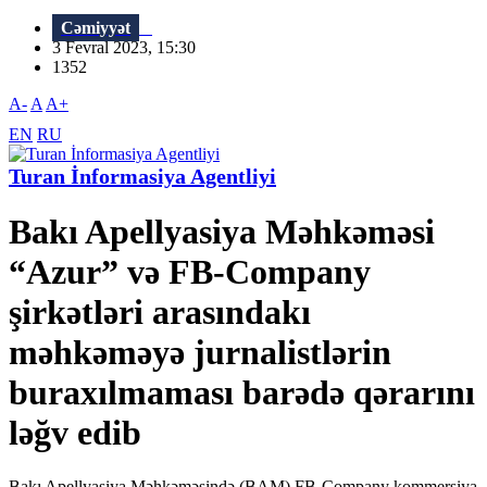
Cəmiyyət
3 Fevral 2023, 15:30
1352
A-
A
A+
EN
RU
Turan İnformasiya Agentliyi
Bakı Apellyasiya Məhkəməsi
“Azur” və FB-Company
şirkətləri arasındakı
məhkəməyə jurnalistlərin
buraxılmaması barədə qərarını
ləğv edib
Bakı Apellyasiya Məhkəməsində (BAM) FB-Сompany kommersiya