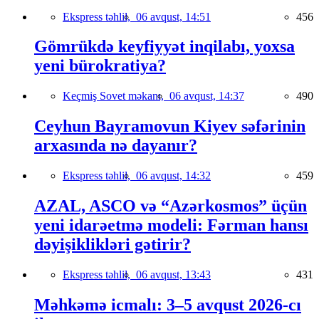
Ekspress təhlil,
06 avqust, 14:51
456
Gömrükdə keyfiyyət inqilabı, yoxsa
yeni bürokratiya?
Keçmiş Sovet məkanı,
06 avqust, 14:37
490
Ceyhun Bayramovun Kiyev səfərinin
arxasında nə dayanır?
Ekspress təhlil,
06 avqust, 14:32
459
AZAL, ASCO və “Azərkosmos” üçün
yeni idarəetmə modeli: Fərman hansı
dəyişiklikləri gətirir?
Ekspress təhlil,
06 avqust, 13:43
431
Məhkəmə icmalı: 3–5 avqust 2026-cı