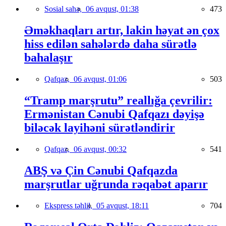
Sosial sahə,
06 avqust, 01:38
473
Əməkhaqları artır, lakin həyat ən çox
hiss edilən sahələrdə daha sürətlə
bahalaşır
Qafqaz,
06 avqust, 01:06
503
“Tramp marşrutu” reallığa çevrilir:
Ermənistan Cənubi Qafqazı dəyişə
biləcək layihəni sürətləndirir
Qafqaz,
06 avqust, 00:32
541
ABŞ və Çin Cənubi Qafqazda
marşrutlar uğrunda rəqabət aparır
Ekspress təhlil,
05 avqust, 18:11
704