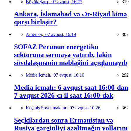
Böyük Şərq,
07 avqust, 16:27
319
Ankara, İslamabad və Ər-Riyad kimə
qarşı birləşir?
Amerika,
07 avqust, 16:19
307
SOFAZ Perunun energetika
sektoruna sərmayə yatırıb, lakin
sövdələşmənin məbləğini açıqlamayıb
Media İcmalı,
07 avqust, 16:10
292
Media icmalı: 6 avqust saat 16:00-dan
7 avqust 2026-cı il saat 16:00-dək
Keçmiş Sovet məkanı,
07 avqust, 10:26
362
Seçkilərdən sonra Ermənistan və
Rusiya gərginliyi azaltmağın yollarını