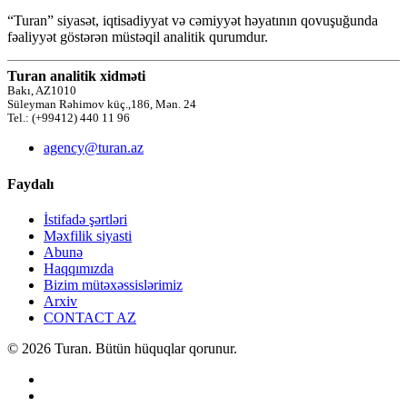
“Turan” siyasət, iqtisadiyyat və cəmiyyət həyatının qovuşuğunda
fəaliyyət göstərən müstəqil analitik qurumdur.
Turan analitik xidməti
Bakı, AZ1010
Süleyman Rəhimov küç.,186, Mən. 24
Tel.: (+99412) 440 11 96
agency@turan.az
Faydalı
İstifadə şərtləri
Məxfilik siyasti
Abunə
Haqqımızda
Bizim mütəxəssislərimiz
Arxiv
CONTACT AZ
© 2026 Turan. Bütün hüquqlar qorunur.