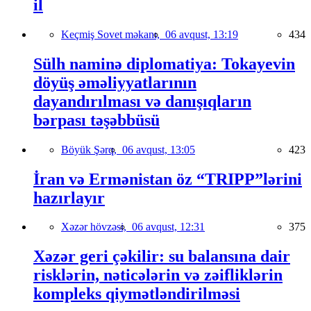
il
Keçmiş Sovet məkanı,
06 avqust, 13:19
434
Sülh naminə diplomatiya: Tokayevin
döyüş əməliyyatlarının
dayandırılması və danışıqların
bərpası təşəbbüsü
Böyük Şərq,
06 avqust, 13:05
423
İran və Ermənistan öz “TRIPP”lərini
hazırlayır
Xəzər hövzəsi,
06 avqust, 12:31
375
Xəzər geri çəkilir: su balansına dair
risklərin, nəticələrin və zəifliklərin
kompleks qiymətləndirilməsi