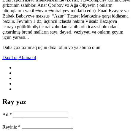
şirkətinin sahibləri Anar Qəribov və Ağa Əliyevin ( onların
hüquqlarını vəkil Ənvər Əmirəliyev müdafiə edir) Fuad Rzayev və
Babək Babayevə məxsus “Azur” Ticarət Mərkəzinə qarşı iddiasına
baxılır. Fevralın 1-də, üçüncü iclasda hakim Vüsalə Baxışova
icarəyə götürülmüş ticarət zalından sahiblərin icazəsi olmadan
çıxarılmış brend malların sayı, dəyəri, vəziyyəti və onların geyim
üçün yararsı...
Daha çox oxumaq üçün daxil olun və ya abunə olun
Daxil ol
Abunə ol
Rəy yaz
Ad *
Rəyiniz *