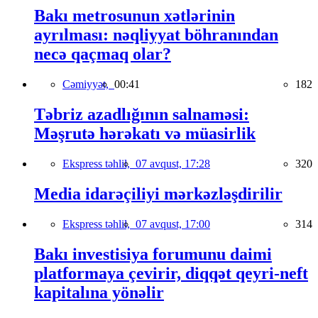
Bakı metrosunun xətlərinin
ayrılması: nəqliyyat böhranından
necə qaçmaq olar?
Cəmiyyət,
00:41
182
Təbriz azadlığının salnaməsi:
Məşrutə hərəkatı və müasirlik
Ekspress təhlil,
07 avqust, 17:28
320
Media idarəçiliyi mərkəzləşdirilir
Ekspress təhlil,
07 avqust, 17:00
314
Bakı investisiya forumunu daimi
platformaya çevirir, diqqət qeyri-neft
kapitalına yönəlir