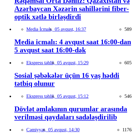
Rəqəmsal Orta Dəhliz: Qazaxıstan və
Azərbaycan Xəzərin sahillərini fiber-
optik xətlə birləşdirdi
Media İcmalı,
05 avqust, 16:37
589
Media icmalı: 4 avqust saat 16:00-dan
5 avqust saat 16:00-dək
Ekspress təhlil,
05 avqust, 15:29
605
Sosial şəbəkələr üçün 16 yaş həddi
tətbiq olunur
Ekspress təhlil,
05 avqust, 15:12
546
Dövlət əmlakının qurumlar arasında
verilməsi qaydaları sadələşdirilib
Cəmiyyət,
05 avqust, 14:30
1176