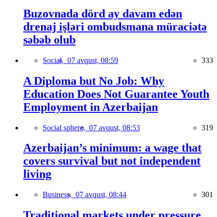
Buzovnada dörd ay davam edən
drenaj işləri ombudsmana müraciətə
səbəb olub
Social,
07 avqust, 08:59
333
A Diploma but No Job: Why
Education Does Not Guarantee Youth
Employment in Azerbaijan
Social sphere,
07 avqust, 08:53
319
Azerbaijan’s minimum: a wage that
covers survival but not independent
living
Business,
07 avqust, 08:44
301
Traditional markets under pressure