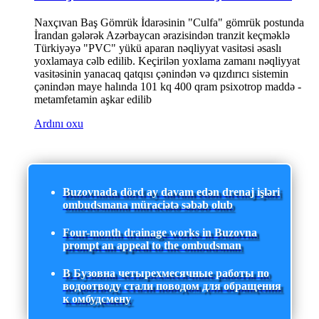
Naxçıvan Baş Gömrük İdarəsinin "Culfa" gömrük postunda
İrandan gələrək Azərbaycan ərazisindən tranzit keçməklə
Türkiyəyə "PVC" yükü aparan nəqliyyat vasitəsi əsaslı
yoxlamaya cəlb edilib. Keçirilən yoxlama zamanı nəqliyyat
vasitəsinin yanacaq qatqısı çənindən və qızdırıcı sistemin
çənindən maye halında 101 kq 400 qram psixotrop maddə -
metamfetamin aşkar edilib
Ardını oxu
Buzovnada dörd ay davam edən drenaj işləri
ombudsmana müraciətə səbəb olub
Four-month drainage works in Buzovna
prompt an appeal to the ombudsman
В Бузовна четырехмесячные работы по
водоотводу стали поводом для обращения
к омбудсмену