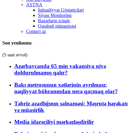
ASTNA
İqtisadiyyat Göstəriciləri
Siyası Monitorinq
Bazarların icmalı
Qarabağ münaqişəsi
Contact az
Son yenilənmə
(5 saat əvvəl)
Azərbaycanda 65 min vakansiya niyə
doldurulmamış qalır?
Bakı metrosunun xətlərinin ayrılması:
nəqliyyat böhranından necə qaçmaq olar?
Təbriz azadlığının salnaməsi: Məşrutə hərəkatı
və müasirlik
Media idarəçiliyi mərkəzləşdirilir