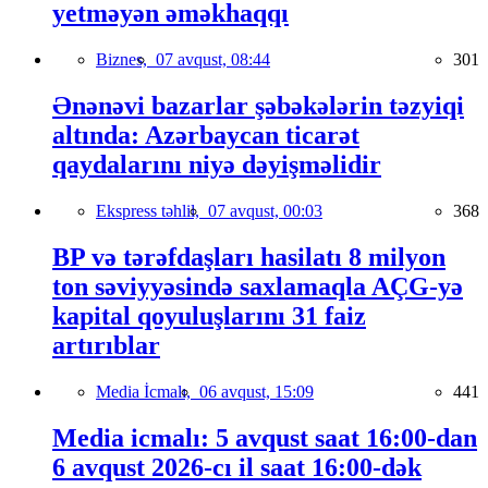
yetməyən əməkhaqqı
Biznes,
07 avqust, 08:44
301
Ənənəvi bazarlar şəbəkələrin təzyiqi
altında: Azərbaycan ticarət
qaydalarını niyə dəyişməlidir
Ekspress təhlil,
07 avqust, 00:03
368
BP və tərəfdaşları hasilatı 8 milyon
ton səviyyəsində saxlamaqla AÇG-yə
kapital qoyuluşlarını 31 faiz
artırıblar
Media İcmalı,
06 avqust, 15:09
441
Media icmalı: 5 avqust saat 16:00-dan
6 avqust 2026-cı il saat 16:00-dək