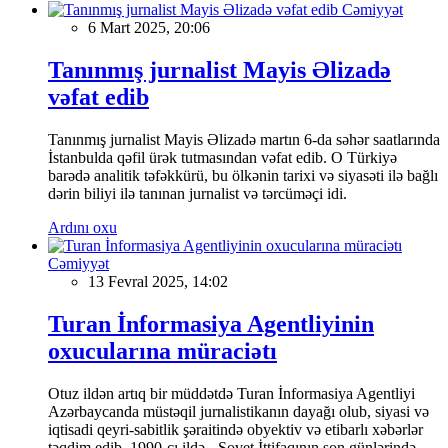
Cəmiyyət
6 Mart 2025, 20:06
Tanınmış jurnalist Mayis Əlizadə
vəfat edib
Tanınmış jurnalist Mayis Əlizadə martın 6-da səhər saatlarında
İstanbulda qəfil ürək tutmasından vəfat edib. O Türkiyə
barədə analitik təfəkkürü, bu ölkənin tarixi və siyasəti ilə bağlı
dərin biliyi ilə tanınan jurnalist və tərcüməçi idi.
Ardını oxu
Cəmiyyət
13 Fevral 2025, 14:02
Turan İnformasiya Agentliyinin
oxucularına müraciətı
Otuz ildən artıq bir müddətdə Turan İnformasiya Agentliyi
Azərbaycanda müstəqil jurnalistikanın dayağı olub, siyasi və
iqtisadi qeyri-sabitlik şəraitində obyektiv və etibarlı xəbərlər
təqdim edib. 1990-cı ildə - Sovet İttifaqının son günlərində