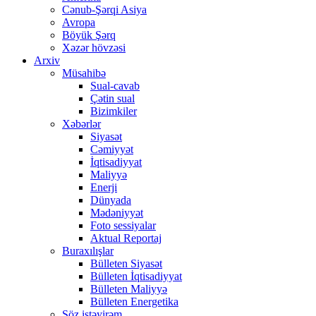
Cənub-Şərqi Asiya
Avropa
Böyük Şərq
Xəzər hövzəsi
Arxiv
Müsahibə
Sual-cavab
Çətin sual
Bizimkiler
Xəbərlər
Siyasət
Cəmiyyət
İqtisadiyyat
Maliyyə
Enerji
Dünyada
Mədəniyyət
Foto sessiyalar
Aktual Reportaj
Buraxılışlar
Bülleten Siyasət
Bülleten İqtisadiyyat
Bülleten Maliyyə
Bülleten Energetika
Söz istəyirəm