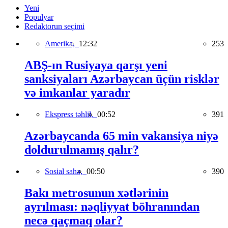
Yeni
Populyar
Redaktorun seçimi
Amerika,
12:32
253
ABŞ-ın Rusiyaya qarşı yeni
sanksiyaları Azərbaycan üçün risklər
və imkanlar yaradır
Ekspress təhlil,
00:52
391
Azərbaycanda 65 min vakansiya niyə
doldurulmamış qalır?
Sosial sahə,
00:50
390
Bakı metrosunun xətlərinin
ayrılması: nəqliyyat böhranından
necə qaçmaq olar?