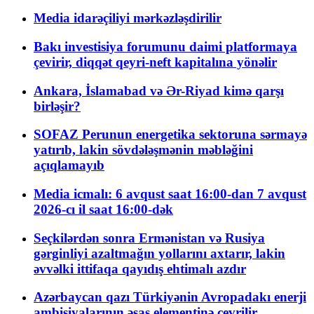
Media idarəçiliyi mərkəzləşdirilir
Bakı investisiya forumunu daimi platformaya
çevirir, diqqət qeyri-neft kapitalına yönəlir
Ankara, İslamabad və Ər-Riyad kimə qarşı
birləşir?
SOFAZ Perunun energetika sektoruna sərmayə
yatırıb, lakin sövdələşmənin məbləğini
açıqlamayıb
Media icmalı: 6 avqust saat 16:00-dan 7 avqust
2026-cı il saat 16:00-dək
Seçkilərdən sonra Ermənistan və Rusiya
gərginliyi azaltmağın yollarını axtarır, lakin
əvvəlki ittifaqa qayıdış ehtimalı azdır
Azərbaycan qazı Türkiyənin Avropadakı enerji
ambisiyalarının əsas elementinə çevrilir