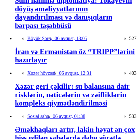
Sülh naminə diplomatiya: Tokayevin
döyüş əməliyyatlarının
dayandırılması və danışıqların
bərpası təşəbbüsü
Böyük Şərq,
06 avqust, 13:05
527
İran və Ermənistan öz “TRIPP”lərini
hazırlayır
Xəzər hövzəsi,
06 avqust, 12:31
403
Xəzər geri çəkilir: su balansına dair
risklərin, nəticələrin və zəifliklərin
kompleks qiymətləndirilməsi
Sosial sahə,
06 avqust, 01:38
533
Əməkhaqları artır, lakin həyat ən çox
hiss edilən sahələrdə daha sürətlə