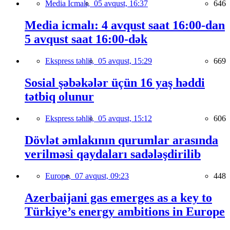
Media İcmalı,
05 avqust, 16:37
646
Media icmalı: 4 avqust saat 16:00-dan
5 avqust saat 16:00-dək
Ekspress təhlil,
05 avqust, 15:29
669
Sosial şəbəkələr üçün 16 yaş həddi
tətbiq olunur
Ekspress təhlil,
05 avqust, 15:12
606
Dövlət əmlakının qurumlar arasında
verilməsi qaydaları sadələşdirilib
Europe,
07 avqust, 09:23
448
Azerbaijani gas emerges as a key to
Türkiye’s energy ambitions in Europe