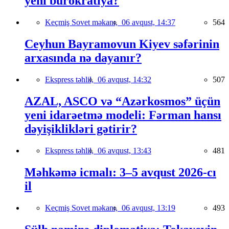
yeni bürokratiya?
Keçmiş Sovet məkanı,
06 avqust, 14:37
564
Ceyhun Bayramovun Kiyev səfərinin
arxasında nə dayanır?
Ekspress təhlil,
06 avqust, 14:32
507
AZAL, ASCO və “Azərkosmos” üçün
yeni idarəetmə modeli: Fərman hansı
dəyişiklikləri gətirir?
Ekspress təhlil,
06 avqust, 13:43
481
Məhkəmə icmalı: 3–5 avqust 2026-cı
il
Keçmiş Sovet məkanı,
06 avqust, 13:19
493