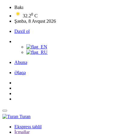
Bakı
0
32.2
C
Şənbə, 8 Avqust 2026
Daxil ol
Abunə
Əlaqə
Turan
Ekspress təhlil
İcmallar