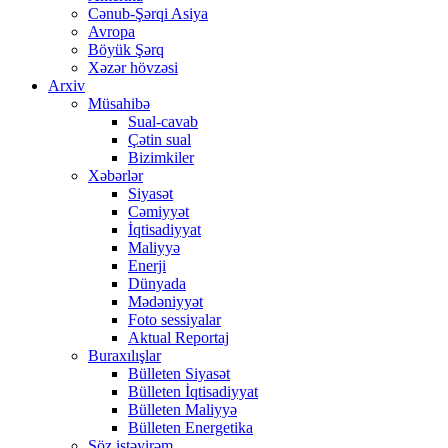
Cənub-Şərqi Asiya
Avropa
Böyük Şərq
Xəzər hövzəsi
Arxiv
Müsahibə
Sual-cavab
Çətin sual
Bizimkiler
Xəbərlər
Siyasət
Cəmiyyət
İqtisadiyyat
Maliyyə
Enerji
Dünyada
Mədəniyyət
Foto sessiyalar
Aktual Reportaj
Buraxılışlar
Bülleten Siyasət
Bülleten İqtisadiyyat
Bülleten Maliyyə
Bülleten Energetika
Söz istəyirəm