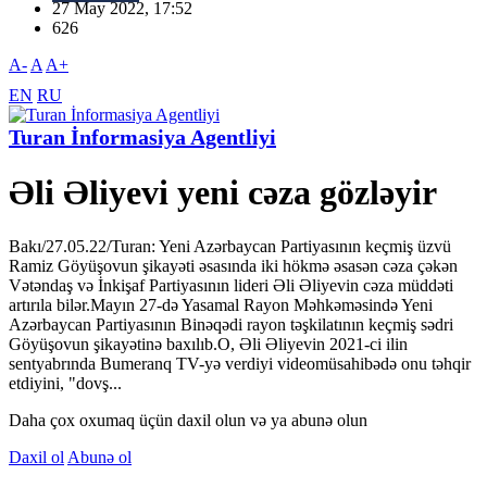
27 May 2022, 17:52
626
A-
A
A+
EN
RU
Turan İnformasiya Agentliyi
Əli Əliyevi yeni cəza gözləyir
Bakı/27.05.22/Turan: Yeni Azərbaycan Partiyasının keçmiş üzvü
Ramiz Göyüşovun şikayəti əsasında iki hökmə əsasən cəza çəkən
Vətəndaş və İnkişaf Partiyasının lideri Əli Əliyevin cəza müddəti
artırıla bilər.Mayın 27-də Yasamal Rayon Məhkəməsində Yeni
Azərbaycan Partiyasının Binəqədi rayon təşkilatının keçmiş sədri
Göyüşovun şikayətinə baxılıb.O, Əli Əliyevin 2021-ci ilin
sentyabrında Bumeranq TV-yə verdiyi videomüsahibədə onu təhqir
etdiyini, "dovş...
Daha çox oxumaq üçün daxil olun və ya abunə olun
Daxil ol
Abunə ol