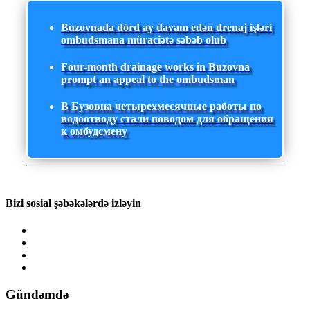
Buzovnada dörd ay davam edən drenaj işləri
ombudsmana müraciətə səbəb olub
Four-month drainage works in Buzovna
prompt an appeal to the ombudsman
В Бузовна четырехмесячные работы по
водоотводу стали поводом для обращения
к омбудсмену
Bizi sosial şəbəkələrdə izləyin
Gündəmdə