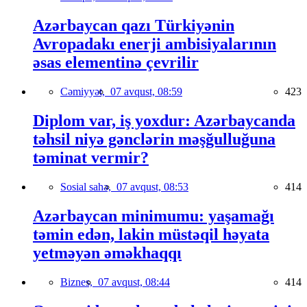
Azərbaycan qazı Türkiyənin
Avropadakı enerji ambisiyalarının
əsas elementinə çevrilir
Cəmiyyət,
07 avqust, 08:59
423
Diplom var, iş yoxdur: Azərbaycanda
təhsil niyə gənclərin məşğulluğuna
təminat vermir?
Sosial sahə,
07 avqust, 08:53
414
Azərbaycan minimumu: yaşamağı
təmin edən, lakin müstəqil həyata
yetməyən əməkhaqqı
Biznes,
07 avqust, 08:44
414