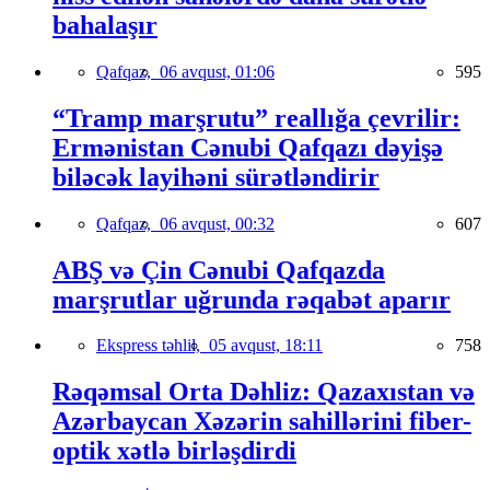
bahalaşır
Qafqaz,
06 avqust, 01:06
595
“Tramp marşrutu” reallığa çevrilir:
Ermənistan Cənubi Qafqazı dəyişə
biləcək layihəni sürətləndirir
Qafqaz,
06 avqust, 00:32
607
ABŞ və Çin Cənubi Qafqazda
marşrutlar uğrunda rəqabət aparır
Ekspress təhlil,
05 avqust, 18:11
758
Rəqəmsal Orta Dəhliz: Qazaxıstan və
Azərbaycan Xəzərin sahillərini fiber-
optik xətlə birləşdirdi