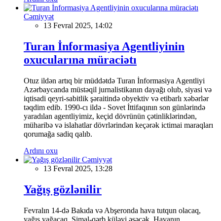
Cəmiyyət
13 Fevral 2025, 14:02
Turan İnformasiya Agentliyinin
oxucularına müraciətı
Otuz ildən artıq bir müddətdə Turan İnformasiya Agentliyi
Azərbaycanda müstəqil jurnalistikanın dayağı olub, siyasi və
iqtisadi qeyri-sabitlik şəraitində obyektiv və etibarlı xəbərlər
təqdim edib. 1990-cı ildə - Sovet İttifaqının son günlərində
yaradılan agentliyimiz, keçid dövrünün çətinliklərindən,
müharibə və islahatlar dövrlərindən keçərək ictimai maraqları
qorumağa sadiq qalıb.
Ardını oxu
Cəmiyyət
13 Fevral 2025, 13:28
Yağış gözlənilir
Fevralın 14-də Bakıda və Abşeronda hava tutqun olacaq,
yağış yağacaq. Şimal-qərb küləyi əsəcək. Havanın