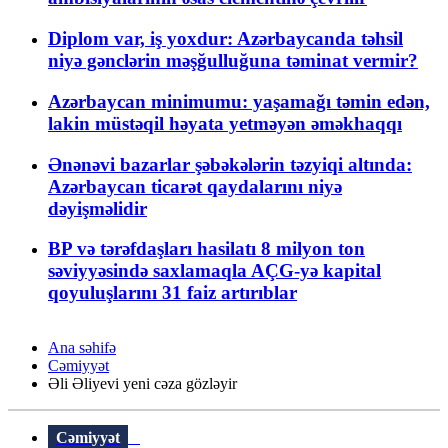
Diplom var, iş yoxdur: Azərbaycanda təhsil
niyə gənclərin məşğulluğuna təminat vermir?
Azərbaycan minimumu: yaşamağı təmin edən,
lakin müstəqil həyata yetməyən əməkhaqqı
Ənənəvi bazarlar şəbəkələrin təzyiqi altında:
Azərbaycan ticarət qaydalarını niyə
dəyişməlidir
BP və tərəfdaşları hasilatı 8 milyon ton
səviyyəsində saxlamaqla AÇG-yə kapital
qoyuluşlarını 31 faiz artırıblar
Ana səhifə
Cəmiyyət
Əli Əliyevi yeni cəza gözləyir
Cəmiyyət