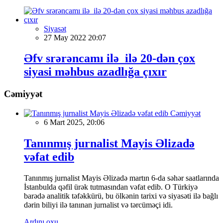
Siyasət
27 May 2022 20:07
Əfv srərəncamı ilə ilə 20-dən çox
siyasi məhbus azadlığa çıxır
Cəmiyyət
Cəmiyyət
6 Mart 2025, 20:06
Tanınmış jurnalist Mayis Əlizadə
vəfat edib
Tanınmış jurnalist Mayis Əlizadə martın 6-da səhər saatlarında
İstanbulda qəfil ürək tutmasından vəfat edib. O Türkiyə
barədə analitik təfəkkürü, bu ölkənin tarixi və siyasəti ilə bağlı
dərin biliyi ilə tanınan jurnalist və tərcüməçi idi.
Ardını oxu