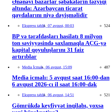
Ənənəvi bazarlar şəbəkələrin təzyiqi
altında: Azərbaycan ticarət
qaydalarını niyə dəyişməlidir
Ekspress təhlil,
07 avqust, 00:03
524
BP və tərəfdaşları hasilatı 8 milyon
ton səviyyəsində saxlamaqla AÇG-yə
kapital qoyuluşlarını 31 faiz
artırıblar
Media İcmalı,
06 avqust, 15:09
487
Media icmalı: 5 avqust saat 16:00-dan
6 avqust 2026-cı il saat 16:00-dək
Ekspress təhlil,
06 avqust, 14:51
521
Gömrükdə keyfiyyət inqilabı, yoxsa