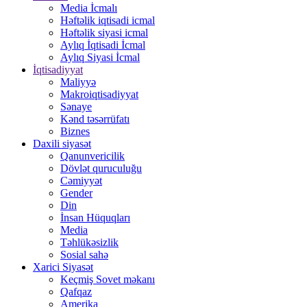
Media İcmalı
Həftəlik iqtisadi icmal
Həftəlik siyasi icmal
Aylıq İqtisadi İcmal
Aylıq Siyasi İcmal
İqtisadiyyat
Maliyyə
Makroiqtisadiyyat
Sənaye
Kənd təsərrüfatı
Biznes
Daxili siyasət
Qanunvericilik
Dövlət quruculuğu
Cəmiyyət
Gender
Din
İnsan Hüquqları
Media
Təhlükəsizlik
Sosial sahə
Xarici Siyasət
Keçmiş Sovet məkanı
Qafqaz
Amerika