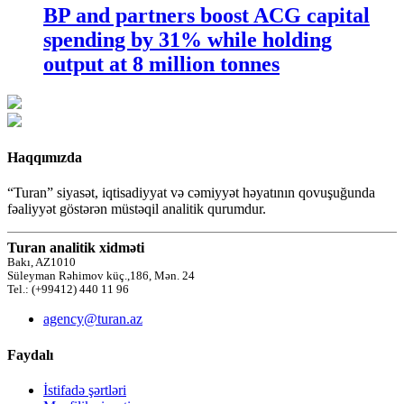
BP and partners boost ACG capital
spending by 31% while holding
output at 8 million tonnes
Haqqımızda
“Turan” siyasət, iqtisadiyyat və cəmiyyət həyatının qovuşuğunda
fəaliyyət göstərən müstəqil analitik qurumdur.
Turan analitik xidməti
Bakı, AZ1010
Süleyman Rəhimov küç.,186, Mən. 24
Tel.: (+99412) 440 11 96
agency@turan.az
Faydalı
İstifadə şərtləri