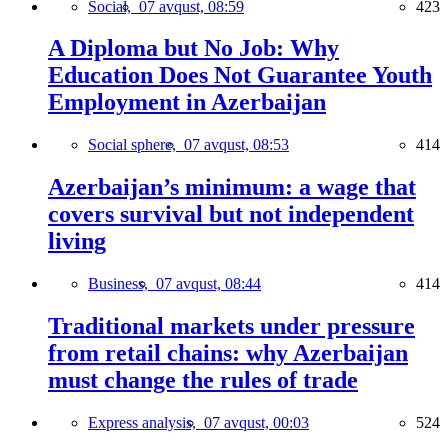
Social,
07 avqust, 08:59
423
A Diploma but No Job: Why
Education Does Not Guarantee Youth
Employment in Azerbaijan
Social sphere,
07 avqust, 08:53
414
Azerbaijan’s minimum: a wage that
covers survival but not independent
living
Business,
07 avqust, 08:44
414
Traditional markets under pressure
from retail chains: why Azerbaijan
must change the rules of trade
Express analysis,
07 avqust, 00:03
524