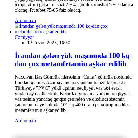
temperaturu gecə müsbət 2 + 4, gündüz müsbət 5 + 7 dərəcə
olacaq. Rütubət 75-85 faiz olacaq.
Ardını oxu
Cəmiyyət
12 Fevral 2025, 16:50
İrandan gələn yük maşınında 100 kq-
dan çox metamfetamin aşkar edilib
Naxçıvan Baş Gömrük İdarəsinin "Culfa" gömrük postunda
İrandan gələrək Azərbaycan ərazisindən tranzit keçməklə
Türkiyəyə "PVC" yükü aparan nəqliyyat vasitəsi əsaslı
yoxlamaya cəlb edilib. Keçirilən yoxlama zamanı nəqliyyat
vasitəsinin yanacaq qatqısı çənindən və qızdırıcı sistemin
çənindən maye halında 101 kq 400 qram psixotrop maddə -
metamfetamin aşkar edilib
Ardını oxu