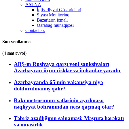
ASTNA
İqtisadiyyat Göstəriciləri
Siyası Monitorinq
Bazarların icmalı
Qarabağ münaqişəsi
Contact az
Son yenilənmə
(4 saat əvvəl)
ABŞ-ın Rusiyaya qarşı yeni sanksiyaları
Azərbaycan üçün risklər və imkanlar yaradır
Azərbaycanda 65 min vakansiya niyə
doldurulmamış qalır?
Bakı metrosunun xətlərinin ayrılması:
nəqliyyat böhranından necə qaçmaq olar?
Təbriz azadlığının salnaməsi: Məşrutə hərəkatı
və müasirlik