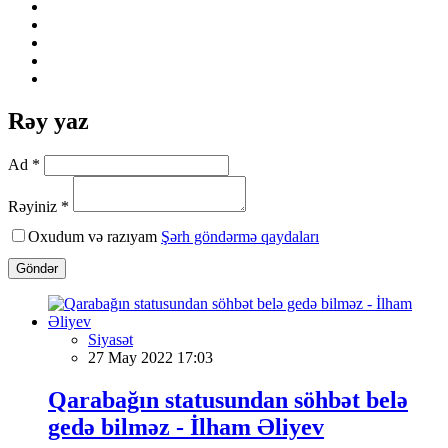
Rəy yaz
Ad *
Rəyiniz *
Oxudum və razıyam
Şərh göndərmə qaydaları
Göndər
Siyasət
27 May 2022 17:03
Qarabağın statusundan söhbət belə
gedə bilməz - İlham Əliyev