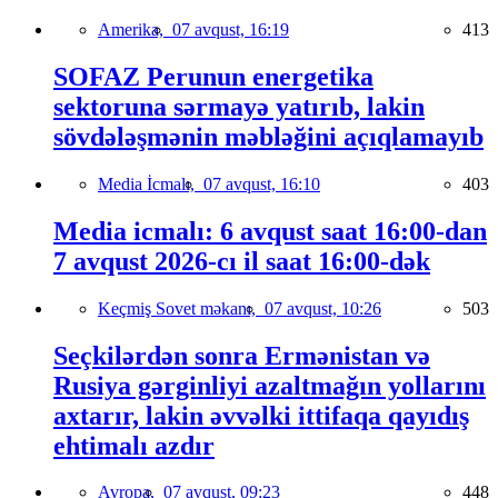
Amerika,
07 avqust, 16:19
413
SOFAZ Perunun energetika
sektoruna sərmayə yatırıb, lakin
sövdələşmənin məbləğini açıqlamayıb
Media İcmalı,
07 avqust, 16:10
403
Media icmalı: 6 avqust saat 16:00-dan
7 avqust 2026-cı il saat 16:00-dək
Keçmiş Sovet məkanı,
07 avqust, 10:26
503
Seçkilərdən sonra Ermənistan və
Rusiya gərginliyi azaltmağın yollarını
axtarır, lakin əvvəlki ittifaqa qayıdış
ehtimalı azdır
Avropa,
07 avqust, 09:23
448