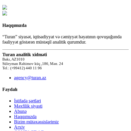
Haqqımızda
“Turan” siyasət, iqtisadiyyat və cəmiyyət həyatının qovuşuğunda
fəaliyyət göstərən müstəqil analitik qurumdur.
Turan analitik xidməti
Bakı, AZ1010
Süleyman Rəhimov küç.,186, Mən. 24
Tel.: (+99412) 440 11 96
agency@turan.az
Faydalı
İstifadə şərtləri
Məxfilik siyasti
Abunə
Haqqımızda
Bizim mütəxəssislərimiz
Arxiv