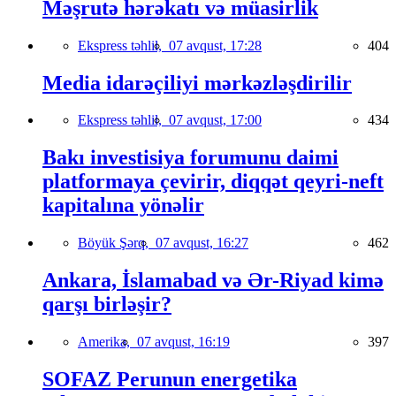
Məşrutə hərəkatı və müasirlik
Ekspress təhlil,
07 avqust, 17:28
404
Media idarəçiliyi mərkəzləşdirilir
Ekspress təhlil,
07 avqust, 17:00
434
Bakı investisiya forumunu daimi
platformaya çevirir, diqqət qeyri-neft
kapitalına yönəlir
Böyük Şərq,
07 avqust, 16:27
462
Ankara, İslamabad və Ər-Riyad kimə
qarşı birləşir?
Amerika,
07 avqust, 16:19
397
SOFAZ Perunun energetika