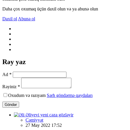
Daha çox oxumaq üçün daxil olun və ya abunə olun
Daxil ol
Abunə ol
Rəy yaz
Ad *
Rəyiniz *
Oxudum və razıyam
Şərh göndərmə qaydaları
Göndər
Cəmiyyət
27 May 2022 17:52