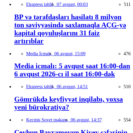
Ekspress təhlil,
07 avqust, 00:03
511
BP və tərəfdaşları hasilatı 8 milyon
ton səviyyəsində saxlamaqla AÇG-yə
kapital qoyuluşlarını 31 faiz
artırıblar
Media İcmalı,
06 avqust, 15:09
476
Media icmalı: 5 avqust saat 16:00-dan
6 avqust 2026-cı il saat 16:00-dək
Ekspress təhlil,
06 avqust, 14:51
510
Gömrükdə keyfiyyət inqilabı, yoxsa
yeni bürokratiya?
Keçmiş Sovet məkanı,
06 avqust, 14:37
554
Ceyhun Bayramovun Kiyev səfərinin