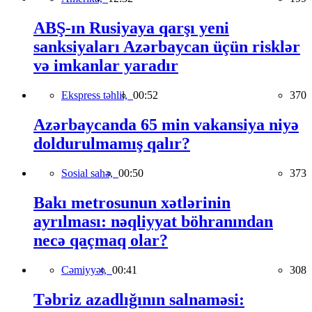
ABŞ-ın Rusiyaya qarşı yeni
sanksiyaları Azərbaycan üçün risklər
və imkanlar yaradır
Ekspress təhlil,
00:52
370
Azərbaycanda 65 min vakansiya niyə
doldurulmamış qalır?
Sosial sahə,
00:50
373
Bakı metrosunun xətlərinin
ayrılması: nəqliyyat böhranından
necə qaçmaq olar?
Cəmiyyət,
00:41
308
Təbriz azadlığının salnaməsi: