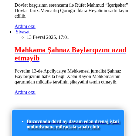
Dövlət başçısının sərəncamı ilə Rüfət Mahmud “İçərişəhər”
Dövlət Tarix-Memarlıq Qoruğu İdarə Heyətinin sədri təyin
edilib.
Ardını oxu
Siyasət
13 Fevral 2025, 17:01
Məhkəmə Şahnaz Bəylərqızını azad
etməyib
Fevralın 13-də Apellyasiya Məhkəməsi jurnalist Şahnaz
Bəylərqızının həbsilə bağlı Xətai Rayon Məhkəməsinin
qərarından müdafiə tərəfinin şikayətini təmin etməyib.
Ardını oxu
Buzovnada dörd ay davam edən drenaj işləri
ombudsmana müraciətə səbəb olub