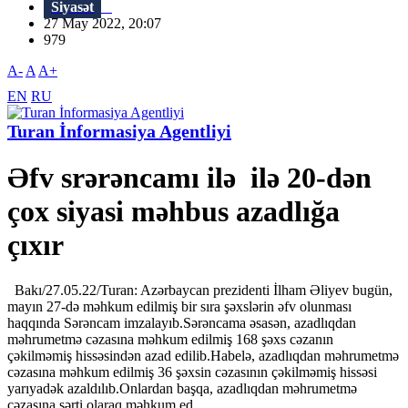
Siyasət
27 May 2022, 20:07
979
A-
A
A+
EN
RU
Turan İnformasiya Agentliyi
Əfv srərəncamı ilə ilə 20-dən
çox siyasi məhbus azadlığa
çıxır
Bakı/27.05.22/Turan: Azərbaycan prezidenti İlham Əliyev bugün,
mayın 27-də məhkum edilmiş bir sıra şəxslərin əfv olunması
haqqında Sərəncam imzalayıb.Sərəncama əsasən, azadlıqdan
məhrumetmə cəzasına məhkum edilmiş 168 şəxs cəzanın
çəkilməmiş hissəsindən azad edilib.Habelə, azadlıqdan məhrumetmə
cəzasına məhkum edilmiş 36 şəxsin cəzasının çəkilməmiş hissəsi
yarıyadək azaldılıb.Onlardan başqa, azadlıqdan məhrumetmə
cəzasına şərti olaraq məhkum ed...