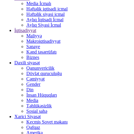
Media İcmalı
Həftəlik iqtisadi icmal
Həftəlik siyasi icmal
Aylıq İqtisadi İcmal
Aylıq Siyasi İcmal
İqtisadiyyat
Maliyyə
Makroiqtisadiyyat
Sənaye
Kənd təsərrüfatı
Biznes
Daxili siyasət
Qanunvericilik
Dövlət quruculuğu
Cəmiyyət
Gender
Din
İnsan Hüquqları
Media
Təhlükəsizlik
Sosial sahə
Xarici Siyasət
Keçmiş Sovet məkanı
Qafqaz
Amerika