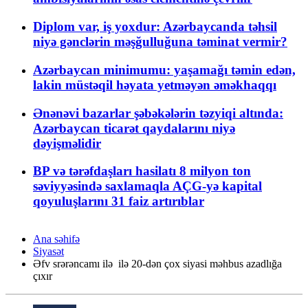
Diplom var, iş yoxdur: Azərbaycanda təhsil
niyə gənclərin məşğulluğuna təminat vermir?
Azərbaycan minimumu: yaşamağı təmin edən,
lakin müstəqil həyata yetməyən əməkhaqqı
Ənənəvi bazarlar şəbəkələrin təzyiqi altında:
Azərbaycan ticarət qaydalarını niyə
dəyişməlidir
BP və tərəfdaşları hasilatı 8 milyon ton
səviyyəsində saxlamaqla AÇG-yə kapital
qoyuluşlarını 31 faiz artırıblar
Ana səhifə
Siyasət
Əfv srərəncamı ilə ilə 20-dən çox siyasi məhbus azadlığa
çıxır