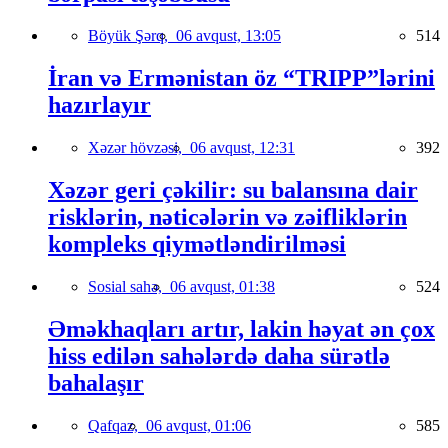
Böyük Şərq,
06 avqust, 13:05
514
İran və Ermənistan öz “TRIPP”lərini
hazırlayır
Xəzər hövzəsi,
06 avqust, 12:31
392
Xəzər geri çəkilir: su balansına dair
risklərin, nəticələrin və zəifliklərin
kompleks qiymətləndirilməsi
Sosial sahə,
06 avqust, 01:38
524
Əməkhaqları artır, lakin həyat ən çox
hiss edilən sahələrdə daha sürətlə
bahalaşır
Qafqaz,
06 avqust, 01:06
585