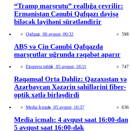
“Tramp marşrutu” reallığa çevrilir:
Ermənistan Cənubi Qafqazı dəyişə
biləcək layihəni sürətləndirir
Qafqaz,
06 avqust, 00:32
598
ABŞ və Çin Cənubi Qafqazda
marşrutlar uğrunda rəqabət aparır
Ekspress təhlil,
05 avqust, 18:11
747
Rəqəmsal Orta Dəhliz: Qazaxıstan və
Azərbaycan Xəzərin sahillərini fiber-
optik xətlə birləşdirdi
Media İcmalı,
05 avqust, 16:37
636
Media icmalı: 4 avqust saat 16:00-dan
5 avqust saat 16:00-dək