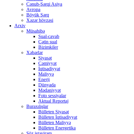
Cənub-Şərqi Asiya
Avropa
Böyük Şərq
Xəzər hövzəsi
Arxiv
Müsahibə
Sual-cavab
Çətin sual
Bizimkiler
Xəbərlər
Siyasət
Cəmiyyət
İqtisadiyyat
Maliyyə
Enerji
Dünyada
Mədəniyyət
Foto sessiyalar
Aktual Reportaj
Buraxılışlar
Bülleten Siyasət
Bülleten İqtisadiyyat
Bülleten Maliyyə
Bülleten Energetika
Söz istəyirəm