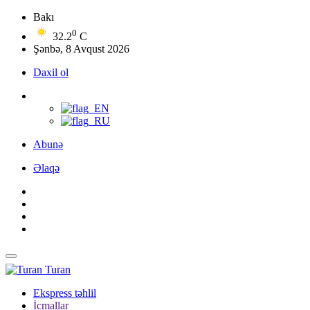
Bakı
0
32.2
C
Şənbə, 8 Avqust 2026
Daxil ol
Abunə
Əlaqə
Turan
Ekspress təhlil
İcmallar