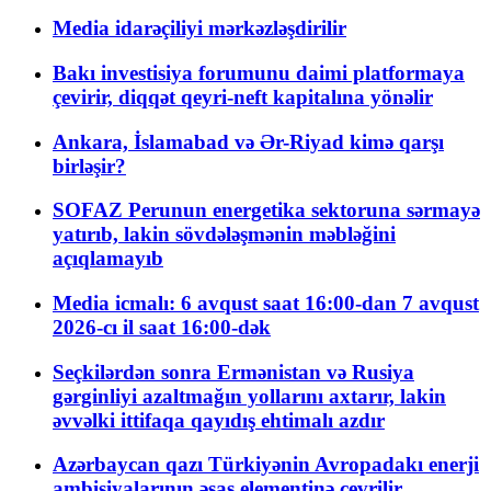
Media idarəçiliyi mərkəzləşdirilir
Bakı investisiya forumunu daimi platformaya
çevirir, diqqət qeyri-neft kapitalına yönəlir
Ankara, İslamabad və Ər-Riyad kimə qarşı
birləşir?
SOFAZ Perunun energetika sektoruna sərmayə
yatırıb, lakin sövdələşmənin məbləğini
açıqlamayıb
Media icmalı: 6 avqust saat 16:00-dan 7 avqust
2026-cı il saat 16:00-dək
Seçkilərdən sonra Ermənistan və Rusiya
gərginliyi azaltmağın yollarını axtarır, lakin
əvvəlki ittifaqa qayıdış ehtimalı azdır
Azərbaycan qazı Türkiyənin Avropadakı enerji
ambisiyalarının əsas elementinə çevrilir