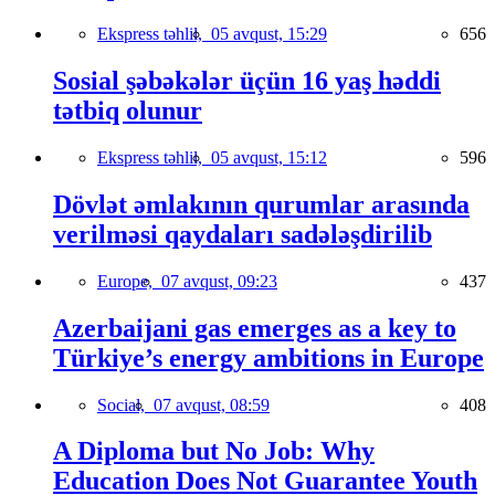
Ekspress təhlil,
05 avqust, 15:29
656
Sosial şəbəkələr üçün 16 yaş həddi
tətbiq olunur
Ekspress təhlil,
05 avqust, 15:12
596
Dövlət əmlakının qurumlar arasında
verilməsi qaydaları sadələşdirilib
Europe,
07 avqust, 09:23
437
Azerbaijani gas emerges as a key to
Türkiye’s energy ambitions in Europe
Social,
07 avqust, 08:59
408
A Diploma but No Job: Why
Education Does Not Guarantee Youth