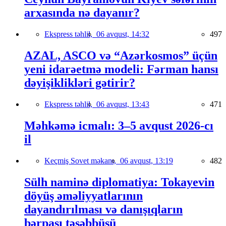
arxasında nə dayanır?
Ekspress təhlil,
06 avqust, 14:32
497
AZAL, ASCO və “Azərkosmos” üçün
yeni idarəetmə modeli: Fərman hansı
dəyişiklikləri gətirir?
Ekspress təhlil,
06 avqust, 13:43
471
Məhkəmə icmalı: 3–5 avqust 2026-cı
il
Keçmiş Sovet məkanı,
06 avqust, 13:19
482
Sülh naminə diplomatiya: Tokayevin
döyüş əməliyyatlarının
dayandırılması və danışıqların
bərpası təşəbbüsü