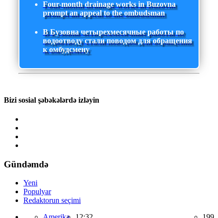
Four-month drainage works in Buzovna
prompt an appeal to the ombudsman
В Бузовна четырехмесячные работы по
водоотводу стали поводом для обращения
к омбудсмену
Bizi sosial şəbəkələrdə izləyin
Gündəmdə
Yeni
Populyar
Redaktorun seçimi
Amerika,
12:32
199