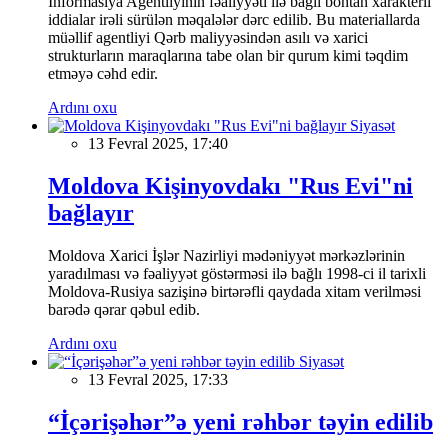
İnformasiya Agentliyinin fəaliyyəti ilə bağlı böhtan xarakterli
iddialar irəli sürülən məqalələr dərc edilib. Bu materiallarda
müəllif agentliyi Qərb maliyyəsindən asılı və xarici
strukturların maraqlarına tabe olan bir qurum kimi təqdim
etməyə cəhd edir.
Ardını oxu
Siyasət
13 Fevral 2025, 17:40
Moldova Kişinyovdakı "Rus Evi"ni
bağlayır
Moldova Xarici İşlər Nazirliyi mədəniyyət mərkəzlərinin
yaradılması və fəaliyyət göstərməsi ilə bağlı 1998-ci il tarixli
Moldova-Rusiya sazişinə birtərəfli qaydada xitam verilməsi
barədə qərar qəbul edib.
Ardını oxu
Siyasət
13 Fevral 2025, 17:33
“İçərişəhər”ə yeni rəhbər təyin edilib