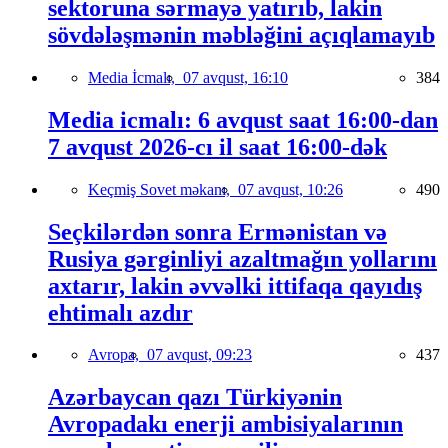
sektoruna sərmayə yatırıb, lakin
sövdələşmənin məbləğini açıqlamayıb
Media İcmalı,
07 avqust, 16:10
384
Media icmalı: 6 avqust saat 16:00-dan
7 avqust 2026-cı il saat 16:00-dək
Keçmiş Sovet məkanı,
07 avqust, 10:26
490
Seçkilərdən sonra Ermənistan və
Rusiya gərginliyi azaltmağın yollarını
axtarır, lakin əvvəlki ittifaqa qayıdış
ehtimalı azdır
Avropa,
07 avqust, 09:23
437
Azərbaycan qazı Türkiyənin
Avropadakı enerji ambisiyalarının