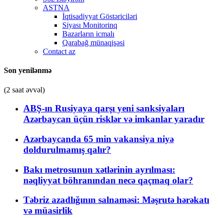
ASTNA
İqtisadiyyat Göstəriciləri
Siyası Monitorinq
Bazarların icmalı
Qarabağ münaqişəsi
Contact az
Son yenilənmə
(2 saat əvvəl)
ABŞ-ın Rusiyaya qarşı yeni sanksiyaları
Azərbaycan üçün risklər və imkanlar yaradır
Azərbaycanda 65 min vakansiya niyə
doldurulmamış qalır?
Bakı metrosunun xətlərinin ayrılması:
nəqliyyat böhranından necə qaçmaq olar?
Təbriz azadlığının salnaməsi: Məşrutə hərəkatı
və müasirlik