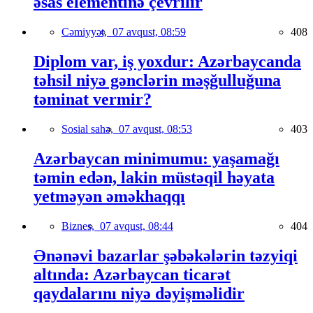
əsas elementinə çevrilir
Cəmiyyət,
07 avqust, 08:59
408
Diplom var, iş yoxdur: Azərbaycanda
təhsil niyə gənclərin məşğulluğuna
təminat vermir?
Sosial sahə,
07 avqust, 08:53
403
Azərbaycan minimumu: yaşamağı
təmin edən, lakin müstəqil həyata
yetməyən əməkhaqqı
Biznes,
07 avqust, 08:44
404
Ənənəvi bazarlar şəbəkələrin təzyiqi
altında: Azərbaycan ticarət
qaydalarını niyə dəyişməlidir