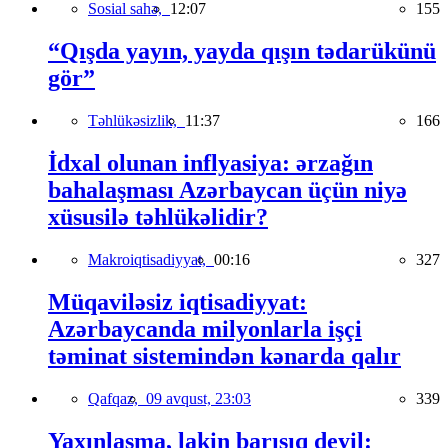
Sosial sahə,
12:07
155
“Qışda yayın, yayda qışın tədarükünü
gör”
Təhlükəsizlik,
11:37
166
İdxal olunan inflyasiya: ərzağın
bahalaşması Azərbaycan üçün niyə
xüsusilə təhlükəlidir?
Makroiqtisadiyyat,
00:16
327
Müqaviləsiz iqtisadiyyat:
Azərbaycanda milyonlarla işçi
təminat sistemindən kənarda qalır
Qafqaz,
09 avqust, 23:03
339
Yaxınlaşma, lakin barışıq deyil: