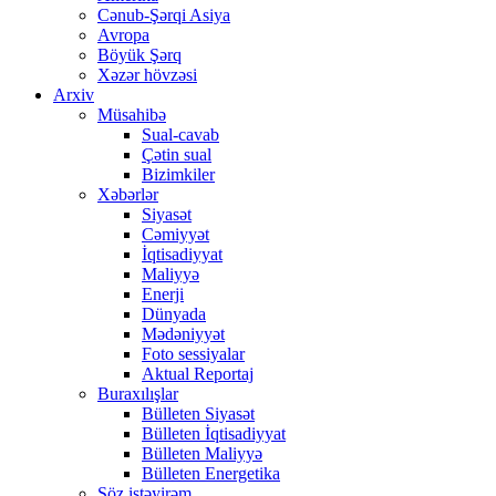
Cənub-Şərqi Asiya
Avropa
Böyük Şərq
Xəzər hövzəsi
Arxiv
Müsahibə
Sual-cavab
Çətin sual
Bizimkiler
Xəbərlər
Siyasət
Cəmiyyət
İqtisadiyyat
Maliyyə
Enerji
Dünyada
Mədəniyyət
Foto sessiyalar
Aktual Reportaj
Buraxılışlar
Bülleten Siyasət
Bülleten İqtisadiyyat
Bülleten Maliyyə
Bülleten Energetika
Söz istəyirəm