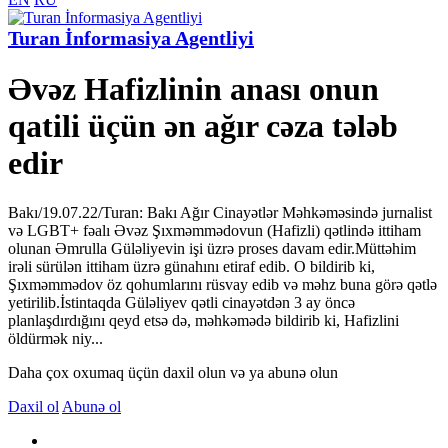
Turan İnformasiya Agentliyi
Əvəz Hafizlinin anası onun
qatili üçün ən ağır cəza tələb
edir
Bakı/19.07.22/Turan: Bakı Ağır Cinayətlər Məhkəməsində jurnalist
və LGBT+ fəalı Əvəz Şıxməmmədovun (Hafizli) qətlində ittiham
olunan Əmrulla Güləliyevin işi üzrə proses davam edir.Müttəhim
irəli sürülən ittiham üzrə günahını etiraf edib. O bildirib ki,
Şıxməmmədov öz qohumlarını rüsvay edib və məhz buna görə qətlə
yetirilib.İstintaqda Güləliyev qətli cinayətdən 3 ay öncə
planlaşdırdığını qeyd etsə də, məhkəmədə bildirib ki, Hafizlini
öldürmək niy...
Daha çox oxumaq üçün daxil olun və ya abunə olun
Daxil ol
Abunə ol