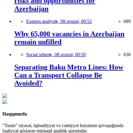
risks and opportunities for
Azerbaijan
Express analysis,
08 avqust, 00:52
689
Why 65,000 vacancies in Azerbaijan
remain unfilled
Social sphere,
08 avqust, 00:50
636
Separating Baku Metro Lines: How
Can a Transport Collapse Be
Avoided?
Haqqımızda
“Turan” siyasət, iqtisadiyyat və cəmiyyət həyatının qovuşuğunda
fəaliyyət göstərən müstəqil analitik qurumdur.