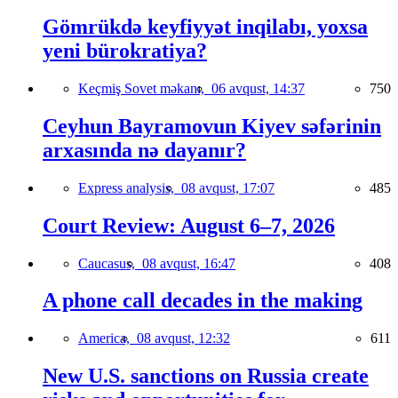
Gömrükdə keyfiyyət inqilabı, yoxsa
yeni bürokratiya?
Keçmiş Sovet məkanı,
06 avqust, 14:37
750
Ceyhun Bayramovun Kiyev səfərinin
arxasında nə dayanır?
Express analysis,
08 avqust, 17:07
485
Court Review: August 6–7, 2026
Caucasus,
08 avqust, 16:47
408
A phone call decades in the making
America,
08 avqust, 12:32
611
New U.S. sanctions on Russia create