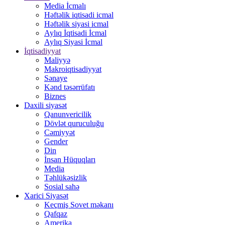
Media İcmalı
Həftəlik iqtisadi icmal
Həftəlik siyasi icmal
Aylıq İqtisadi İcmal
Aylıq Siyasi İcmal
İqtisadiyyat
Maliyyə
Makroiqtisadiyyat
Sənaye
Kənd təsərrüfatı
Biznes
Daxili siyasət
Qanunvericilik
Dövlət quruculuğu
Cəmiyyət
Gender
Din
İnsan Hüquqları
Media
Təhlükəsizlik
Sosial sahə
Xarici Siyasət
Keçmiş Sovet məkanı
Qafqaz
Amerika