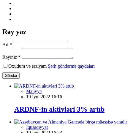
Rəy yaz
Ad *
Rəyiniz *
Oxudum və razıyam
Şərh göndərmə qaydaları
Göndər
Maliyyə
19 İyul 2022 16:16
ARDNF-in aktivləri 3% artıb
İqtisadiyyat
19 İyul 2022 16:23