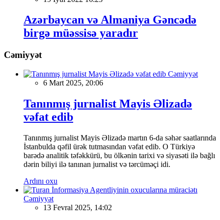
Azərbaycan və Almaniya Gəncədə
birgə müəssisə yaradır
Cəmiyyət
Cəmiyyət
6 Mart 2025, 20:06
Tanınmış jurnalist Mayis Əlizadə
vəfat edib
Tanınmış jurnalist Mayis Əlizadə martın 6-da səhər saatlarında
İstanbulda qəfil ürək tutmasından vəfat edib. O Türkiyə
barədə analitik təfəkkürü, bu ölkənin tarixi və siyasəti ilə bağlı
dərin biliyi ilə tanınan jurnalist və tərcüməçi idi.
Ardını oxu
Cəmiyyət
13 Fevral 2025, 14:02