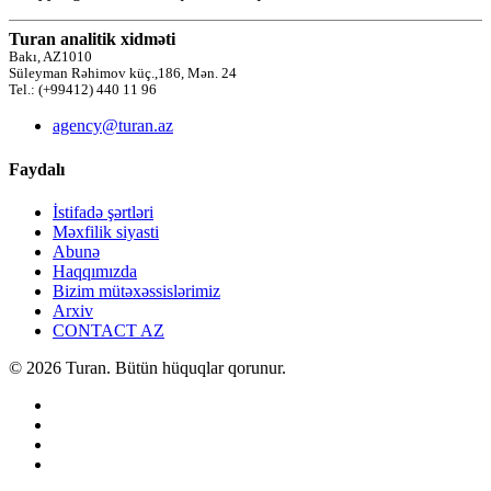
Turan analitik xidməti
Bakı, AZ1010
Süleyman Rəhimov küç.,186, Mən. 24
Tel.: (+99412) 440 11 96
agency@turan.az
Faydalı
İstifadə şərtləri
Məxfilik siyasti
Abunə
Haqqımızda
Bizim mütəxəssislərimiz
Arxiv
CONTACT AZ
© 2026 Turan. Bütün hüquqlar qorunur.