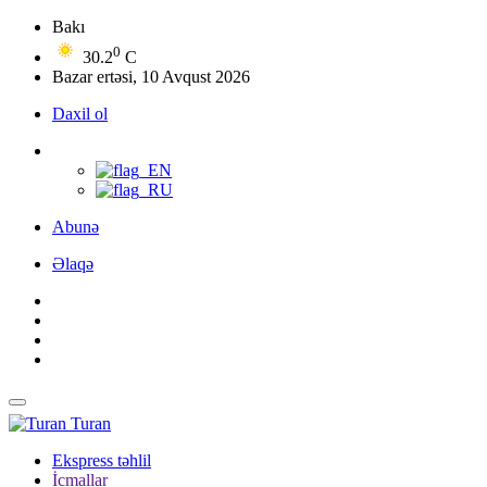
Bakı
0
30.2
C
Bazar ertəsi, 10 Avqust 2026
Daxil ol
Abunə
Əlaqə
Turan
Ekspress təhlil
İcmallar