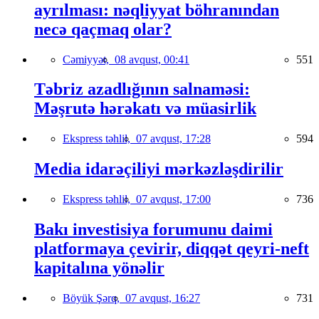
ayrılması: nəqliyyat böhranından
necə qaçmaq olar?
Cəmiyyət,
08 avqust, 00:41
551
Təbriz azadlığının salnaməsi:
Məşrutə hərəkatı və müasirlik
Ekspress təhlil,
07 avqust, 17:28
594
Media idarəçiliyi mərkəzləşdirilir
Ekspress təhlil,
07 avqust, 17:00
736
Bakı investisiya forumunu daimi
platformaya çevirir, diqqət qeyri-neft
kapitalına yönəlir
Böyük Şərq,
07 avqust, 16:27
731