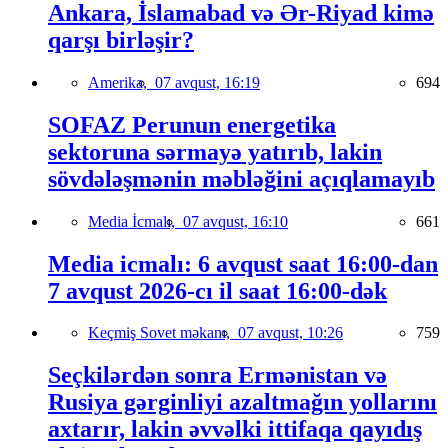
Ankara, İslamabad və Ər-Riyad kimə
qarşı birləşir?
Amerika,
07 avqust, 16:19
694
SOFAZ Perunun energetika
sektoruna sərmayə yatırıb, lakin
sövdələşmənin məbləğini açıqlamayıb
Media İcmalı,
07 avqust, 16:10
661
Media icmalı: 6 avqust saat 16:00-dan
7 avqust 2026-cı il saat 16:00-dək
Keçmiş Sovet məkanı,
07 avqust, 10:26
759
Seçkilərdən sonra Ermənistan və
Rusiya gərginliyi azaltmağın yollarını
axtarır, lakin əvvəlki ittifaqa qayıdış