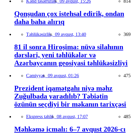
Kənd təsərrüfatı,
09 avqust, 15:26
814
Qonşudan çox istehsal edirik, ondan
daha baha alırıq
Təhlükəsizlik,
09 avqust, 13:40
369
81 il sonra Hiroşima: nüvə silahının
dərsləri, yeni təhlükələr və
Azərbaycanın geosiyasi təhlükəsizliyi
Cəmiyyət,
09 avqust, 01:26
475
Prezident iqamətgahı niyə məhz
Zuğulbada yaradılıb? Təbiətin
özünün seçdiyi bir məkanın tarixçəsi
Ekspress təhlil,
08 avqust, 17:07
485
Məhkəmə icmalı: 6–7 avqust 2026-cı