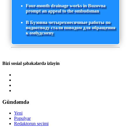
Four-month drainage works in Buzovna
prompt an appeal to the ombudsman
В Бузовна четырехмесячные работы по
водоотводу стали поводом для обращения
к омбудсмену
Bizi sosial şəbəkələrdə izləyin
Gündəmdə
Yeni
Populyar
Redaktorun seçimi