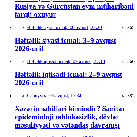
Rusiya və Gürcüstan eyni müharibəni
fərqli oxuyur
Həftəlik siyasi icmal,
09 avqust, 22:20
365
Həftəlik siyasi icmal: 3–9 avqust
2026-cı il
Həftəlik iqtisadi icmal,
09 avqust, 22:18
366
Həftəlik iqtisadi icmal: 2–9 avqust
2026-cı il
Cəmiyyət,
09 avqust, 15:34
385
Xəzərin sahilləri kimindir? Sanitar-
epidemioloji təhlükəsizlik, dövlət
məsuliyyəti və vətəndaş davranışı