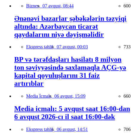
Biznes,
07 avqust, 08:44
600
Ənənəvi bazarlar şəbəkələrin təzyiqi
altında: Azərbaycan ticarət
qaydalarını niyə dəyişməlidir
Ekspress təhlil,
07 avqust, 00:03
733
BP və tərəfdaşları hasilatı 8 milyon
ton səviyyəsində saxlamaqla AÇG-yə
kapital qoyuluşlarını 31 faiz
artırıblar
Media İcmalı,
06 avqust, 15:09
660
Media icmalı: 5 avqust saat 16:00-dan
6 avqust 2026-cı il saat 16:00-dək
Ekspress təhlil,
06 avqust, 14:51
706