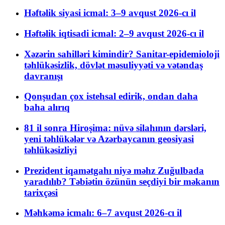
Həftəlik siyasi icmal: 3–9 avqust 2026-cı il
Həftəlik iqtisadi icmal: 2–9 avqust 2026-cı il
Xəzərin sahilləri kimindir? Sanitar-epidemioloji
təhlükəsizlik, dövlət məsuliyyəti və vətəndaş
davranışı
Qonşudan çox istehsal edirik, ondan daha
baha alırıq
81 il sonra Hiroşima: nüvə silahının dərsləri,
yeni təhlükələr və Azərbaycanın geosiyasi
təhlükəsizliyi
Prezident iqamətgahı niyə məhz Zuğulbada
yaradılıb? Təbiətin özünün seçdiyi bir məkanın
tarixçəsi
Məhkəmə icmalı: 6–7 avqust 2026-cı il