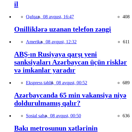
il
Qafqaz,
08 avqust, 16:47
408
Onilliklərə uzanan telefon zəngi
Amerika,
08 avqust, 12:32
611
ABŞ-ın Rusiyaya qarşı yeni
sanksiyaları Azərbaycan üçün risklər
və imkanlar yaradır
Ekspress təhlil,
08 avqust, 00:52
689
Azərbaycanda 65 min vakansiya niyə
doldurulmamış qalır?
Sosial sahə,
08 avqust, 00:50
636
Bakı metrosunun xətlərinin