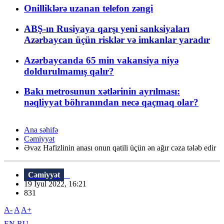
Onilliklərə uzanan telefon zəngi
ABŞ-ın Rusiyaya qarşı yeni sanksiyaları
Azərbaycan üçün risklər və imkanlar yaradır
Azərbaycanda 65 min vakansiya niyə
doldurulmamış qalır?
Bakı metrosunun xətlərinin ayrılması:
nəqliyyat böhranından necə qaçmaq olar?
Ana səhifə
Cəmiyyət
Əvəz Hafizlinin anası onun qatili üçün ən ağır cəza tələb edir
Cəmiyyət
19 İyul 2022, 16:21
831
A-
A
A+
EN
RU