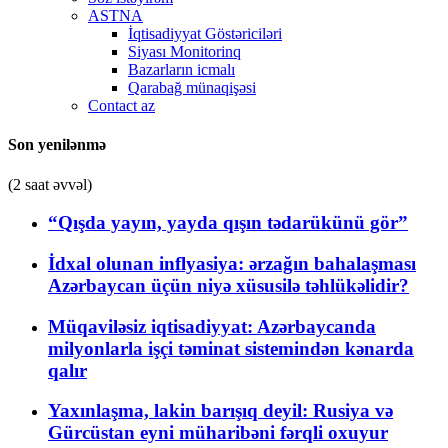
ASTNA
İqtisadiyyat Göstəriciləri
Siyası Monitorinq
Bazarların icmalı
Qarabağ münaqişəsi
Contact az
Son yenilənmə
(2 saat əvvəl)
“Qışda yayın, yayda qışın tədarükünü gör”
İdxal olunan inflyasiya: ərzağın bahalaşması
Azərbaycan üçün niyə xüsusilə təhlükəlidir?
Müqaviləsiz iqtisadiyyat: Azərbaycanda
milyonlarla işçi təminat sistemindən kənarda
qalır
Yaxınlaşma, lakin barışıq deyil: Rusiya və
Gürcüstan eyni müharibəni fərqli oxuyur