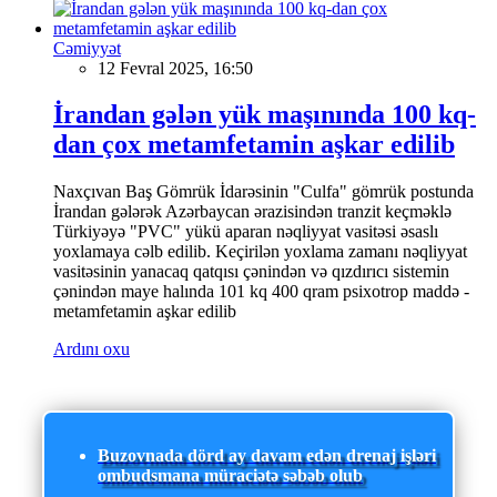
Cəmiyyət
12 Fevral 2025, 16:50
İrandan gələn yük maşınında 100 kq-
dan çox metamfetamin aşkar edilib
Naxçıvan Baş Gömrük İdarəsinin "Culfa" gömrük postunda
İrandan gələrək Azərbaycan ərazisindən tranzit keçməklə
Türkiyəyə "PVC" yükü aparan nəqliyyat vasitəsi əsaslı
yoxlamaya cəlb edilib. Keçirilən yoxlama zamanı nəqliyyat
vasitəsinin yanacaq qatqısı çənindən və qızdırıcı sistemin
çənindən maye halında 101 kq 400 qram psixotrop maddə -
metamfetamin aşkar edilib
Ardını oxu
Buzovnada dörd ay davam edən drenaj işləri
ombudsmana müraciətə səbəb olub