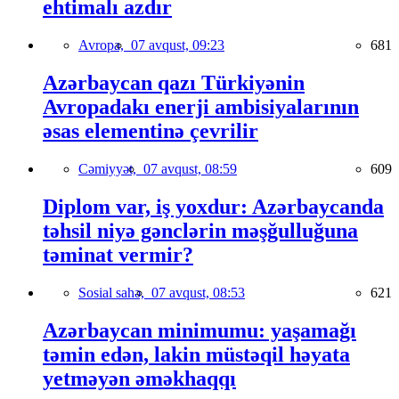
ehtimalı azdır
Avropa,
07 avqust, 09:23
681
Azərbaycan qazı Türkiyənin
Avropadakı enerji ambisiyalarının
əsas elementinə çevrilir
Cəmiyyət,
07 avqust, 08:59
609
Diplom var, iş yoxdur: Azərbaycanda
təhsil niyə gənclərin məşğulluğuna
təminat vermir?
Sosial sahə,
07 avqust, 08:53
621
Azərbaycan minimumu: yaşamağı
təmin edən, lakin müstəqil həyata
yetməyən əməkhaqqı