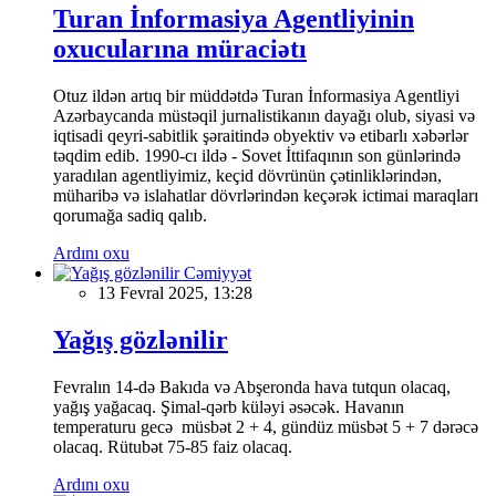
Turan İnformasiya Agentliyinin
oxucularına müraciətı
Otuz ildən artıq bir müddətdə Turan İnformasiya Agentliyi
Azərbaycanda müstəqil jurnalistikanın dayağı olub, siyasi və
iqtisadi qeyri-sabitlik şəraitində obyektiv və etibarlı xəbərlər
təqdim edib. 1990-cı ildə - Sovet İttifaqının son günlərində
yaradılan agentliyimiz, keçid dövrünün çətinliklərindən,
müharibə və islahatlar dövrlərindən keçərək ictimai maraqları
qorumağa sadiq qalıb.
Ardını oxu
Cəmiyyət
13 Fevral 2025, 13:28
Yağış gözlənilir
Fevralın 14-də Bakıda və Abşeronda hava tutqun olacaq,
yağış yağacaq. Şimal-qərb küləyi əsəcək. Havanın
temperaturu gecə müsbət 2 + 4, gündüz müsbət 5 + 7 dərəcə
olacaq. Rütubət 75-85 faiz olacaq.
Ardını oxu