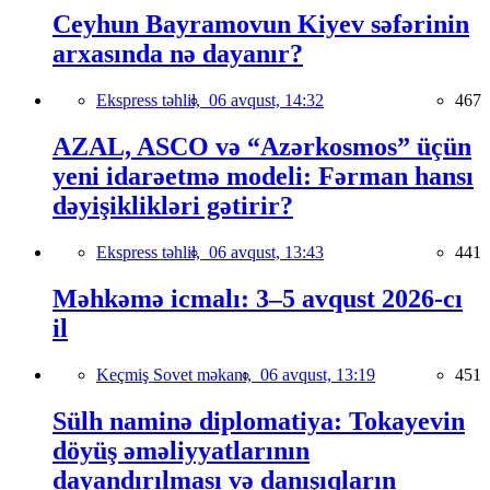
Ceyhun Bayramovun Kiyev səfərinin
arxasında nə dayanır?
Ekspress təhlil,
06 avqust, 14:32
467
AZAL, ASCO və “Azərkosmos” üçün
yeni idarəetmə modeli: Fərman hansı
dəyişiklikləri gətirir?
Ekspress təhlil,
06 avqust, 13:43
441
Məhkəmə icmalı: 3–5 avqust 2026-cı
il
Keçmiş Sovet məkanı,
06 avqust, 13:19
451
Sülh naminə diplomatiya: Tokayevin
döyüş əməliyyatlarının
dayandırılması və danışıqların