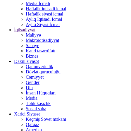
Media İcmalı
Həftəlik iqtisadi icmal
Həftəlik siyasi icmal
Aylıq İqtisadi İcmal
Aylıq Siyasi İcmal
İqtisadiyyat
Maliyyə
Makroiqtisadiyyat
Sənaye
Kənd təsərrüfatı
Biznes
Daxili siyasət
Qanunvericilik
Dövlət quruculuğu
Cəmiyyət
Gender
Din
İnsan Hüquqları
Media
Təhlükəsizlik
Sosial sahə
Xarici Siyasət
Keçmiş Sovet məkanı
Qafqaz
Amerika