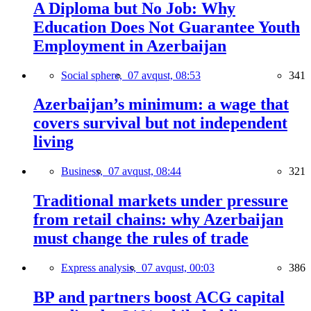
A Diploma but No Job: Why
Education Does Not Guarantee Youth
Employment in Azerbaijan
Social sphere,
07 avqust, 08:53
341
Azerbaijan’s minimum: a wage that
covers survival but not independent
living
Business,
07 avqust, 08:44
321
Traditional markets under pressure
from retail chains: why Azerbaijan
must change the rules of trade
Express analysis,
07 avqust, 00:03
386
BP and partners boost ACG capital