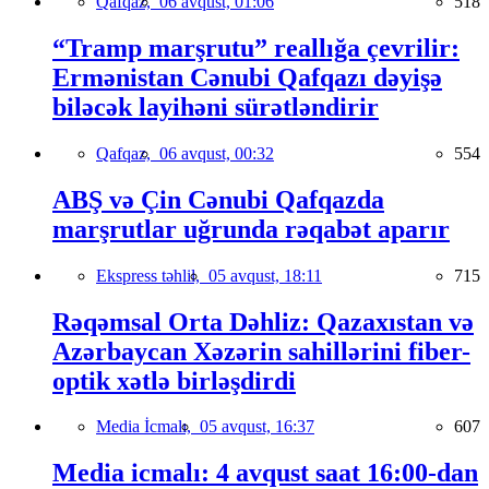
Qafqaz,
06 avqust, 01:06
518
“Tramp marşrutu” reallığa çevrilir:
Ermənistan Cənubi Qafqazı dəyişə
biləcək layihəni sürətləndirir
Qafqaz,
06 avqust, 00:32
554
ABŞ və Çin Cənubi Qafqazda
marşrutlar uğrunda rəqabət aparır
Ekspress təhlil,
05 avqust, 18:11
715
Rəqəmsal Orta Dəhliz: Qazaxıstan və
Azərbaycan Xəzərin sahillərini fiber-
optik xətlə birləşdirdi
Media İcmalı,
05 avqust, 16:37
607
Media icmalı: 4 avqust saat 16:00-dan