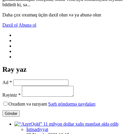
bildirdi ki, sə...
Daha çox oxumaq üçün daxil olun və ya abunə olun
Daxil ol
Abunə ol
Rəy yaz
Ad *
Rəyiniz *
Oxudum və razıyam
Şərh göndərmə qaydaları
Göndər
İqtisadiyyat