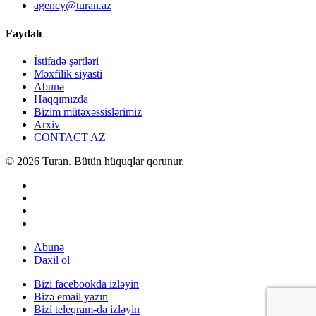
agency@turan.az
Faydalı
İstifadə şərtləri
Məxfilik siyasti
Abunə
Haqqımızda
Bizim mütəxəssislərimiz
Arxiv
CONTACT AZ
© 2026 Turan. Bütün hüquqlar qorunur.
Abunə
Daxil ol
Bizi facebookda izləyin
Bizə email yazın
Bizi teleqram-da izləyin