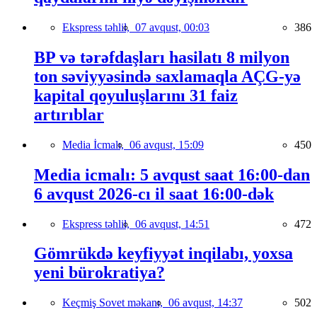
Ekspress təhlil,
07 avqust, 00:03
386
BP və tərəfdaşları hasilatı 8 milyon
ton səviyyəsində saxlamaqla AÇG-yə
kapital qoyuluşlarını 31 faiz
artırıblar
Media İcmalı,
06 avqust, 15:09
450
Media icmalı: 5 avqust saat 16:00-dan
6 avqust 2026-cı il saat 16:00-dək
Ekspress təhlil,
06 avqust, 14:51
472
Gömrükdə keyfiyyət inqilabı, yoxsa
yeni bürokratiya?
Keçmiş Sovet məkanı,
06 avqust, 14:37
502