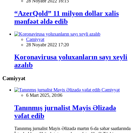
28 Noyabr 2022 16:15
“AzerQold” 11 milyon dollar xalis
mənfəət əldə edib
Cəmiyyət
28 Noyabr 2022 17:20
Koronavirusa yoluxanların sayı xeyli
azalıb
Cəmiyyət
Cəmiyyət
6 Mart 2025, 20:06
Tanınmış jurnalist Mayis Əlizadə
vəfat edib
Tanınmış jurnalist Mayis Əlizadə martın 6-da səhər saatlarında