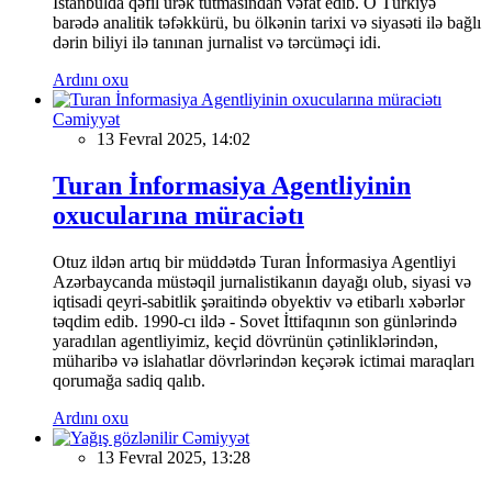
İstanbulda qəfil ürək tutmasından vəfat edib. O Türkiyə
barədə analitik təfəkkürü, bu ölkənin tarixi və siyasəti ilə bağlı
dərin biliyi ilə tanınan jurnalist və tərcüməçi idi.
Ardını oxu
Cəmiyyət
13 Fevral 2025, 14:02
Turan İnformasiya Agentliyinin
oxucularına müraciətı
Otuz ildən artıq bir müddətdə Turan İnformasiya Agentliyi
Azərbaycanda müstəqil jurnalistikanın dayağı olub, siyasi və
iqtisadi qeyri-sabitlik şəraitində obyektiv və etibarlı xəbərlər
təqdim edib. 1990-cı ildə - Sovet İttifaqının son günlərində
yaradılan agentliyimiz, keçid dövrünün çətinliklərindən,
müharibə və islahatlar dövrlərindən keçərək ictimai maraqları
qorumağa sadiq qalıb.
Ardını oxu
Cəmiyyət
13 Fevral 2025, 13:28