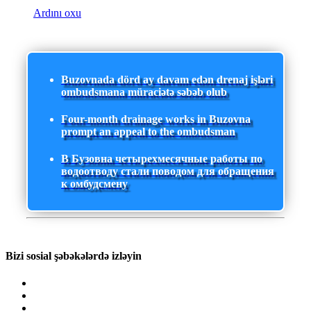
Ardını oxu
Buzovnada dörd ay davam edən drenaj işləri
ombudsmana müraciətə səbəb olub
Four-month drainage works in Buzovna
prompt an appeal to the ombudsman
В Бузовна четырехмесячные работы по
водоотводу стали поводом для обращения
к омбудсмену
Bizi sosial şəbəkələrdə izləyin