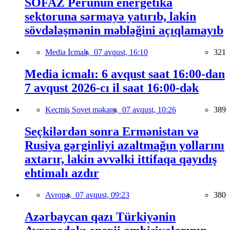
SOFAZ Perunun energetika
sektoruna sərmayə yatırıb, lakin
sövdələşmənin məbləğini açıqlamayıb
Media İcmalı,
07 avqust, 16:10
321
Media icmalı: 6 avqust saat 16:00-dan
7 avqust 2026-cı il saat 16:00-dək
Keçmiş Sovet məkanı,
07 avqust, 10:26
389
Seçkilərdən sonra Ermənistan və
Rusiya gərginliyi azaltmağın yollarını
axtarır, lakin əvvəlki ittifaqa qayıdış
ehtimalı azdır
Avropa,
07 avqust, 09:23
380
Azərbaycan qazı Türkiyənin