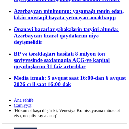
Azərbaycan minimumu: yaşamağı təmin edən,
lakin müstəqil həyata yetməyən əməkhaqqı
Ənənəvi bazarlar şəbəkələrin təzyiqi altında:
Azərbaycan ticarət qaydalarını niyə
dəyişməlidir
BP və tərəfdaşları hasilatı 8 milyon ton
səviyyəsində saxlamaqla AÇG-yə kapital
qoyuluşlarını 31 faiz artırıblar
Media icmalı: 5 avqust saat 16:00-dan 6 avqust
2026-cı il saat 16:00-dək
Ana səhifə
Cəmiyyət
'Hökumət başa düşür ki, Venesiya Komissiyasına müraciət
etsə, neqativ rəy alacaq'