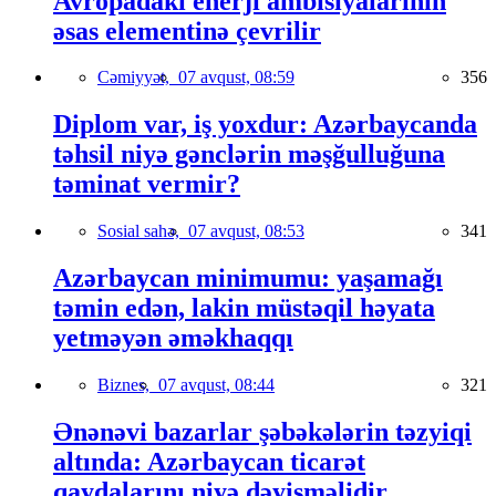
Avropadakı enerji ambisiyalarının
əsas elementinə çevrilir
Cəmiyyət,
07 avqust, 08:59
356
Diplom var, iş yoxdur: Azərbaycanda
təhsil niyə gənclərin məşğulluğuna
təminat vermir?
Sosial sahə,
07 avqust, 08:53
341
Azərbaycan minimumu: yaşamağı
təmin edən, lakin müstəqil həyata
yetməyən əməkhaqqı
Biznes,
07 avqust, 08:44
321
Ənənəvi bazarlar şəbəkələrin təzyiqi
altında: Azərbaycan ticarət
qaydalarını niyə dəyişməlidir