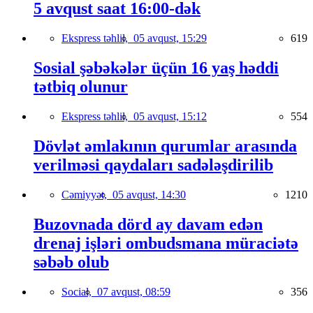
5 avqust saat 16:00-dək
Ekspress təhlil,
05 avqust, 15:29
619
Sosial şəbəkələr üçün 16 yaş həddi
tətbiq olunur
Ekspress təhlil,
05 avqust, 15:12
554
Dövlət əmlakının qurumlar arasında
verilməsi qaydaları sadələşdirilib
Cəmiyyət,
05 avqust, 14:30
1210
Buzovnada dörd ay davam edən
drenaj işləri ombudsmana müraciətə
səbəb olub
Social,
07 avqust, 08:59
356