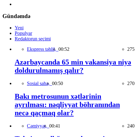
Gündəmdə
Yeni
Populyar
Redaktorun seçimi
Ekspress təhlil,
00:52
275
Azərbaycanda 65 min vakansiya niyə
doldurulmamış qalır?
Sosial sahə,
00:50
270
Bakı metrosunun xətlərinin
ayrılması: nəqliyyat böhranından
necə qaçmaq olar?
Cəmiyyət,
00:41
240