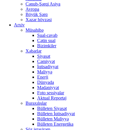
Cənub-Şərqi Asiya
Avropa
Böyük Şərq
Xəzər hövzəsi
Arxiv
Müsahibə
Sual-cavab
Çətin sual
Bizimkiler
Xəbərlər
Siyasət
Cəmiyyət
İqtisadiyyat
Maliyyə
Enerji
Dünyada
Mədəniyyət
Foto sessiyalar
Aktual Reportaj
Buraxılışlar
Bülleten Siyasət
Bülleten İqtisadiyyat
Bülleten Maliyyə
Bülleten Energetika
Söz istəyirəm