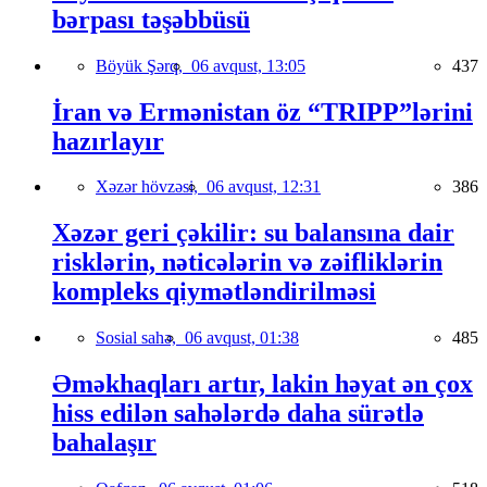
bərpası təşəbbüsü
Böyük Şərq,
06 avqust, 13:05
437
İran və Ermənistan öz “TRIPP”lərini
hazırlayır
Xəzər hövzəsi,
06 avqust, 12:31
386
Xəzər geri çəkilir: su balansına dair
risklərin, nəticələrin və zəifliklərin
kompleks qiymətləndirilməsi
Sosial sahə,
06 avqust, 01:38
485
Əməkhaqları artır, lakin həyat ən çox
hiss edilən sahələrdə daha sürətlə
bahalaşır