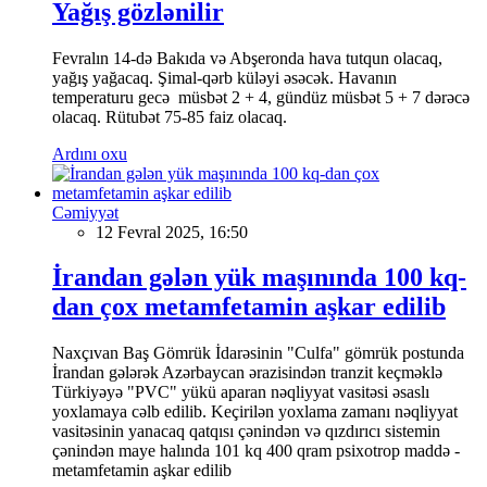
Yağış gözlənilir
Fevralın 14-də Bakıda və Abşeronda hava tutqun olacaq,
yağış yağacaq. Şimal-qərb küləyi əsəcək. Havanın
temperaturu gecə müsbət 2 + 4, gündüz müsbət 5 + 7 dərəcə
olacaq. Rütubət 75-85 faiz olacaq.
Ardını oxu
Cəmiyyət
12 Fevral 2025, 16:50
İrandan gələn yük maşınında 100 kq-
dan çox metamfetamin aşkar edilib
Naxçıvan Baş Gömrük İdarəsinin "Culfa" gömrük postunda
İrandan gələrək Azərbaycan ərazisindən tranzit keçməklə
Türkiyəyə "PVC" yükü aparan nəqliyyat vasitəsi əsaslı
yoxlamaya cəlb edilib. Keçirilən yoxlama zamanı nəqliyyat
vasitəsinin yanacaq qatqısı çənindən və qızdırıcı sistemin
çənindən maye halında 101 kq 400 qram psixotrop maddə -
metamfetamin aşkar edilib