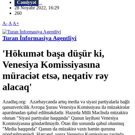
Cəmiyyət
28 Noyabr 2022, 16:29
260
A-
A
A+
Turan İnformasiya Agentliyi
'Hökumət başa düşür ki,
Venesiya Komissiyasına
müraciət etsə, neqativ rəy
alacaq'
Azadlıq.org: Azərbaycanda artıq media və siyasi partiyalarla bağlı
qanunvericilik Avropa Şurası Venesiya Komissiyası ilə müzakirələr
aparılmadan qəbul edilməkdədir. Hazırda Milli Məclisdə müzakirə
olunan "Siyasi partiyalar haqqında" Qanun layihəsi Venesiya
Komissiyasına göndərilməyib. Ötən ilin sonunda qəbul olunmuş
"Media haqqında" Qanun da müzakirə vaxtı həmin quruma
göndərilməmişdi. Hərçənd, sonra Venesiya Komissiyası rəyində