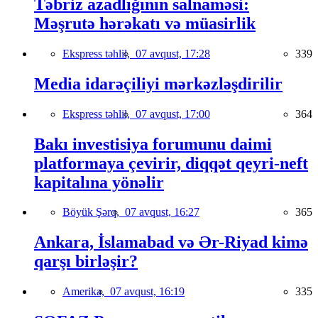
Təbriz azadlığının salnaməsi:
Məşrutə hərəkatı və müasirlik
Ekspress təhlil,
07 avqust, 17:28
339
Media idarəçiliyi mərkəzləşdirilir
Ekspress təhlil,
07 avqust, 17:00
364
Bakı investisiya forumunu daimi
platformaya çevirir, diqqət qeyri-neft
kapitalına yönəlir
Böyük Şərq,
07 avqust, 16:27
365
Ankara, İslamabad və Ər-Riyad kimə
qarşı birləşir?
Amerika,
07 avqust, 16:19
335