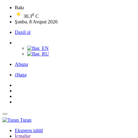
Bakı
0
30.3
C
Şənbə, 8 Avqust 2026
Daxil ol
Abunə
Əlaqə
Turan
Ekspress təhlil
İcmallar