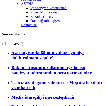
ASTNA
İqtisadiyyat Göstəriciləri
Siyası Monitorinq
Bazarların icmalı
Qarabağ münaqişəsi
Contact az
Son yenilənmə
(11 saat əvvəl)
Azərbaycanda 65 min vakansiya niyə
doldurulmamış qalır?
Bakı metrosunun xətlərinin ayrılması:
nəqliyyat böhranından necə qaçmaq olar?
Təbriz azadlığının salnaməsi: Məşrutə hərəkatı
və müasirlik
Media idarəçiliyi mərkəzləşdirilir