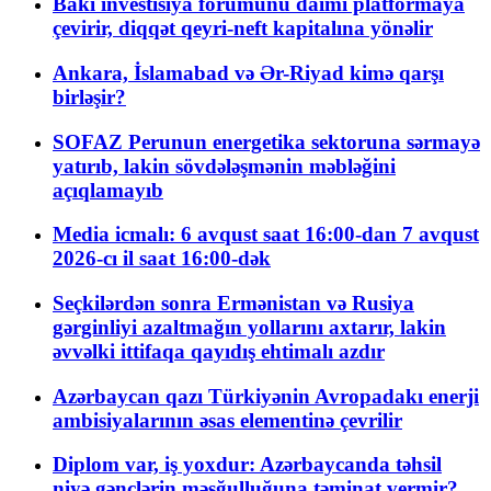
Bakı investisiya forumunu daimi platformaya
çevirir, diqqət qeyri-neft kapitalına yönəlir
Ankara, İslamabad və Ər-Riyad kimə qarşı
birləşir?
SOFAZ Perunun energetika sektoruna sərmayə
yatırıb, lakin sövdələşmənin məbləğini
açıqlamayıb
Media icmalı: 6 avqust saat 16:00-dan 7 avqust
2026-cı il saat 16:00-dək
Seçkilərdən sonra Ermənistan və Rusiya
gərginliyi azaltmağın yollarını axtarır, lakin
əvvəlki ittifaqa qayıdış ehtimalı azdır
Azərbaycan qazı Türkiyənin Avropadakı enerji
ambisiyalarının əsas elementinə çevrilir
Diplom var, iş yoxdur: Azərbaycanda təhsil
niyə gənclərin məşğulluğuna təminat vermir?