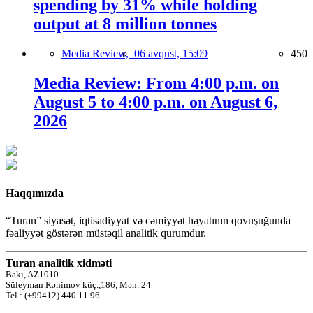
spending by 31% while holding
output at 8 million tonnes
Media Review,
06 avqust, 15:09
450
Media Review: From 4:00 p.m. on
August 5 to 4:00 p.m. on August 6,
2026
Haqqımızda
“Turan” siyasət, iqtisadiyyat və cəmiyyət həyatının qovuşuğunda
fəaliyyət göstərən müstəqil analitik qurumdur.
Turan analitik xidməti
Bakı, AZ1010
Süleyman Rəhimov küç.,186, Mən. 24
Tel.: (+99412) 440 11 96