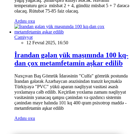
yağış yağacaq. Şimal-qərb küləyi əsəcək. Havanın
temperaturu gecə müsbət 2 + 4, gündüz müsbət 5 + 7 dərəcə
olacaq. Rütubət 75-85 faiz olacaq.
Ardını oxu
Cəmiyyət
12 Fevral 2025, 16:50
İrandan gələn yük maşınında 100 kq-
dan çox metamfetamin aşkar edilib
Naxçıvan Baş Gömrük İdarəsinin "Culfa" gömrük postunda
İrandan gələrək Azərbaycan ərazisindən tranzit keçməklə
Türkiyəyə "PVC" yükü aparan nəqliyyat vasitəsi əsaslı
yoxlamaya cəlb edilib. Keçirilən yoxlama zamanı nəqliyyat
vasitəsinin yanacaq qatqısı çənindən və qızdırıcı sistemin
çənindən maye halında 101 kq 400 qram psixotrop maddə -
metamfetamin aşkar edilib
Ardını oxu