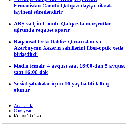
Ermənistan Cənubi Qafqazı dəyişə biləcək
layihəni sürətləndirir
ABŞ və Çin Cənubi Qafqazda marşrutlar
uğrunda rəqabət aparır
Rəqəmsal Orta Dəhliz: Qazaxıstan və
Azərbaycan Xəzərin sahillərini fiber-optik xətlə
birləşdirdi
Media icmalı: 4 avqust saat 16:00-dan 5 avqust
saat 16:00-dək
Sosial şəbəkələr üçün 16 yaş həddi tətbiq
olunur
Ana səhifə
Cəmiyyət
Kontrafakt həb