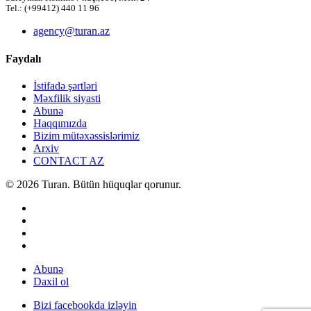
Tel.: (+99412) 440 11 96
agency@turan.az
Faydalı
İstifadə şərtləri
Məxfilik siyasti
Abunə
Haqqımızda
Bizim mütəxəssislərimiz
Arxiv
CONTACT AZ
© 2026 Turan. Bütün hüquqlar qorunur.
Abunə
Daxil ol
Bizi facebookda izləyin