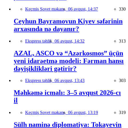
Keçmiş Sovet məkanı,
06 avqust, 14:37
330
Ceyhun Bayramovun Kiyev səfərinin
arxasında nə dayanır?
Ekspress təhlil,
06 avqust, 14:32
313
AZAL, ASCO və “Azərkosmos” üçün
yeni idarəetmə modeli: Fərman hansı
dəyişiklikləri gətirir?
Ekspress təhlil,
06 avqust, 13:43
303
Məhkəmə icmalı: 3–5 avqust 2026-cı
il
Keçmiş Sovet məkanı,
06 avqust, 13:19
319
Sülh naminə diplomatiya: Tokayevin