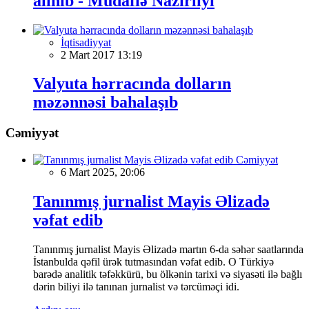
alınıb - Müdafiə Nazirliyi
İqtisadiyyat
2 Mart 2017 13:19
Valyuta hərracında dolların
məzənnəsi bahalaşıb
Cəmiyyət
Cəmiyyət
6 Mart 2025, 20:06
Tanınmış jurnalist Mayis Əlizadə
vəfat edib
Tanınmış jurnalist Mayis Əlizadə martın 6-da səhər saatlarında
İstanbulda qəfil ürək tutmasından vəfat edib. O Türkiyə
barədə analitik təfəkkürü, bu ölkənin tarixi və siyasəti ilə bağlı
dərin biliyi ilə tanınan jurnalist və tərcüməçi idi.