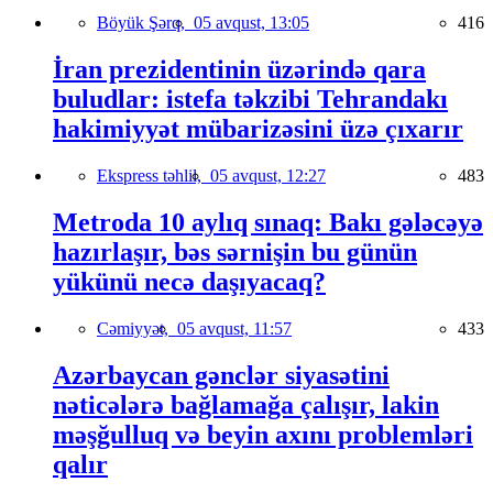
Böyük Şərq,
05 avqust, 13:05
416
İran prezidentinin üzərində qara
buludlar: istefa təkzibi Tehrandakı
hakimiyyət mübarizəsini üzə çıxarır
Ekspress təhlil,
05 avqust, 12:27
483
Metroda 10 aylıq sınaq: Bakı gələcəyə
hazırlaşır, bəs sərnişin bu günün
yükünü necə daşıyacaq?
Cəmiyyət,
05 avqust, 11:57
433
Azərbaycan gənclər siyasətini
nəticələrə bağlamağa çalışır, lakin
məşğulluq və beyin axını problemləri
qalır