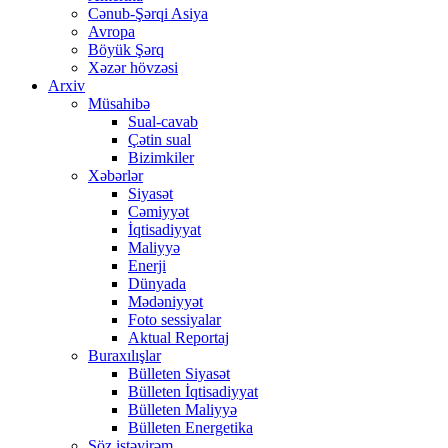
Cənub-Şərqi Asiya
Avropa
Böyük Şərq
Xəzər hövzəsi
Arxiv
Müsahibə
Sual-cavab
Çətin sual
Bizimkiler
Xəbərlər
Siyasət
Cəmiyyət
İqtisadiyyat
Maliyyə
Enerji
Dünyada
Mədəniyyət
Foto sessiyalar
Aktual Reportaj
Buraxılışlar
Bülleten Siyasət
Bülleten İqtisadiyyat
Bülleten Maliyyə
Bülleten Energetika
Söz istəyirəm