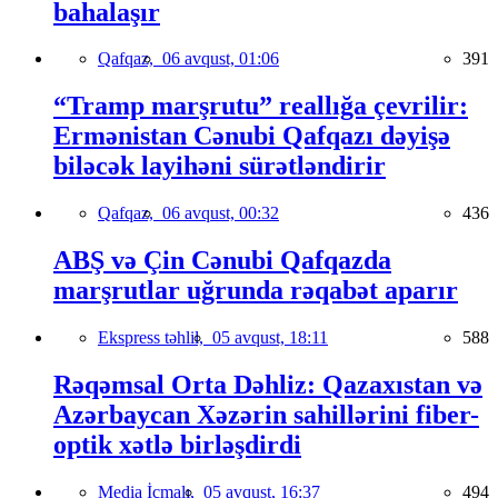
bahalaşır
Qafqaz,
06 avqust, 01:06
391
“Tramp marşrutu” reallığa çevrilir:
Ermənistan Cənubi Qafqazı dəyişə
biləcək layihəni sürətləndirir
Qafqaz,
06 avqust, 00:32
436
ABŞ və Çin Cənubi Qafqazda
marşrutlar uğrunda rəqabət aparır
Ekspress təhlil,
05 avqust, 18:11
588
Rəqəmsal Orta Dəhliz: Qazaxıstan və
Azərbaycan Xəzərin sahillərini fiber-
optik xətlə birləşdirdi
Media İcmalı,
05 avqust, 16:37
494