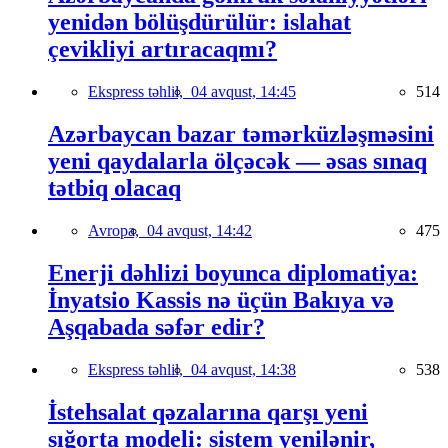
yenidən bölüşdürülür: islahat
çevikliyi artıracaqmı?
Ekspress təhlil,
04 avqust, 14:45
514
Azərbaycan bazar təmərküzləşməsini
yeni qaydalarla ölçəcək — əsas sınaq
tətbiq olacaq
Avropa,
04 avqust, 14:42
475
Enerji dəhlizi boyunca diplomatiya:
İnyatsio Kassis nə üçün Bakıya və
Aşqabada səfər edir?
Ekspress təhlil,
04 avqust, 14:38
538
İstehsalat qəzalarına qarşı yeni
sığorta modeli: sistem yenilənir,