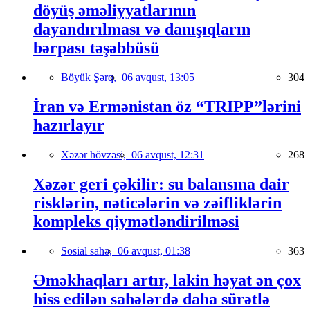
döyüş əməliyyatlarının
dayandırılması və danışıqların
bərpası təşəbbüsü
Böyük Şərq,
06 avqust, 13:05
304
İran və Ermənistan öz “TRIPP”lərini
hazırlayır
Xəzər hövzəsi,
06 avqust, 12:31
268
Xəzər geri çəkilir: su balansına dair
risklərin, nəticələrin və zəifliklərin
kompleks qiymətləndirilməsi
Sosial sahə,
06 avqust, 01:38
363
Əməkhaqları artır, lakin həyat ən çox
hiss edilən sahələrdə daha sürətlə