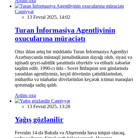
Ardını oxu
Cəmiyyət
13 Fevral 2025, 14:02
Turan İnformasiya Agentliyinin
oxucularına müraciətı
Otuz ildən artıq bir müddətdə Turan İnformasiya Agentliyi
Azərbaycanda müstəqil jurnalistikanın dayağı olub, siyasi və
iqtisadi qeyri-sabitlik şəraitində obyektiv və etibarlı xəbərlər
təqdim edib. 1990-cı ildə - Sovet İttifaqının son günlərində
yaradılan agentliyimiz, keçid dövrünün çətinliklərindən,
müharibə və islahatlar dövrlərindən keçərək ictimai maraqları
qorumağa sadiq qalıb.
Ardını oxu
Cəmiyyət
13 Fevral 2025, 13:28
Yağış gözlənilir
Fevralın 14-də Bakıda və Abşeronda hava tutqun olacaq,