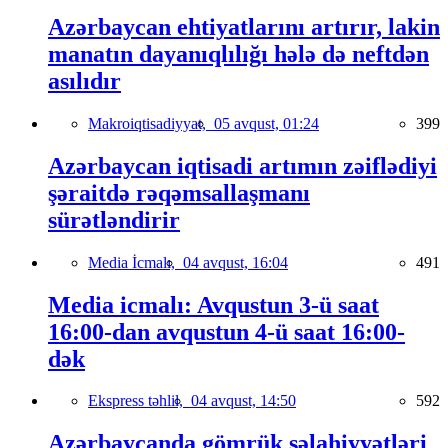
Azərbaycan ehtiyatlarını artırır, lakin
manatın dayanıqlılığı hələ də neftdən
asılıdır
Makroiqtisadiyyat,
05 avqust, 01:24
399
Azərbaycan iqtisadi artımın zəiflədiyi
şəraitdə rəqəmsallaşmanı
sürətləndirir
Media İcmalı,
04 avqust, 16:04
491
Media icmalı: Avqustun 3-ü saat
16:00-dan avqustun 4-ü saat 16:00-
dək
Ekspress təhlil,
04 avqust, 14:50
592
Azərbaycanda gömrük səlahiyyətləri