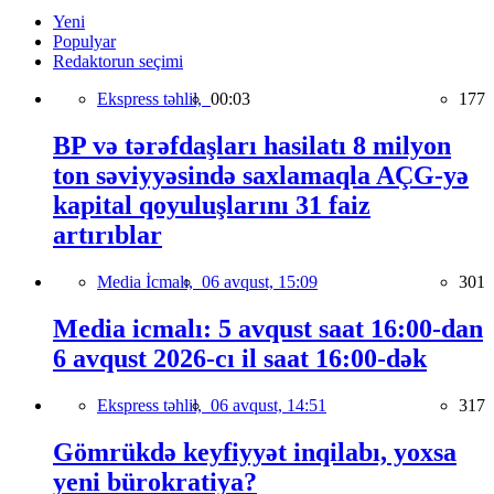
Yeni
Populyar
Redaktorun seçimi
Ekspress təhlil,
00:03
177
BP və tərəfdaşları hasilatı 8 milyon
ton səviyyəsində saxlamaqla AÇG-yə
kapital qoyuluşlarını 31 faiz
artırıblar
Media İcmalı,
06 avqust, 15:09
301
Media icmalı: 5 avqust saat 16:00-dan
6 avqust 2026-cı il saat 16:00-dək
Ekspress təhlil,
06 avqust, 14:51
317
Gömrükdə keyfiyyət inqilabı, yoxsa
yeni bürokratiya?