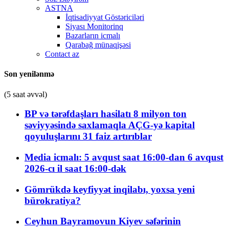
ASTNA
İqtisadiyyat Göstəriciləri
Siyası Monitorinq
Bazarların icmalı
Qarabağ münaqişəsi
Contact az
Son yenilənmə
(5 saat əvvəl)
BP və tərəfdaşları hasilatı 8 milyon ton
səviyyəsində saxlamaqla AÇG-yə kapital
qoyuluşlarını 31 faiz artırıblar
Media icmalı: 5 avqust saat 16:00-dan 6 avqust
2026-cı il saat 16:00-dək
Gömrükdə keyfiyyət inqilabı, yoxsa yeni
bürokratiya?
Ceyhun Bayramovun Kiyev səfərinin