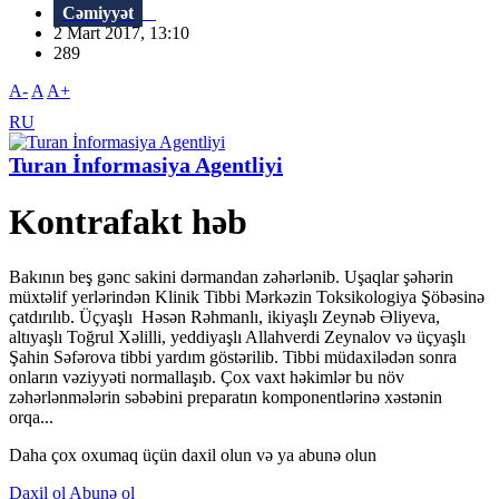
Cəmiyyət
2 Mart 2017, 13:10
289
A-
A
A+
RU
Turan İnformasiya Agentliyi
Kontrafakt həb
Bakının beş gənc sakini dərmandan zəhərlənib. Uşaqlar şəhərin
müxtəlif yerlərindən Klinik Tibbi Mərkəzin Toksikologiya Şöbəsinə
çatdırılıb. Üçyaşlı Həsən Rəhmanlı, ikiyaşlı Zeynəb Əliyeva,
altıyaşlı Toğrul Xəlilli, yeddiyaşlı Allahverdi Zeynalov və üçyaşlı
Şahin Səfərova tibbi yardım göstərilib. Tibbi müdaxilədən sonra
onların vəziyyəti normallaşıb. Çox vaxt həkimlər bu növ
zəhərlənmələrin səbəbini preparatın komponentlərinə xəstənin
orqa...
Daha çox oxumaq üçün daxil olun və ya abunə olun
Daxil ol
Abunə ol