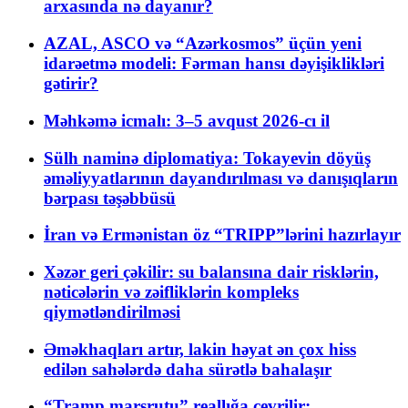
arxasında nə dayanır?
AZAL, ASCO və “Azərkosmos” üçün yeni
idarəetmə modeli: Fərman hansı dəyişiklikləri
gətirir?
Məhkəmə icmalı: 3–5 avqust 2026-cı il
Sülh naminə diplomatiya: Tokayevin döyüş
əməliyyatlarının dayandırılması və danışıqların
bərpası təşəbbüsü
İran və Ermənistan öz “TRIPP”lərini hazırlayır
Xəzər geri çəkilir: su balansına dair risklərin,
nəticələrin və zəifliklərin kompleks
qiymətləndirilməsi
Əməkhaqları artır, lakin həyat ən çox hiss
edilən sahələrdə daha sürətlə bahalaşır
“Tramp marşrutu” reallığa çevrilir: