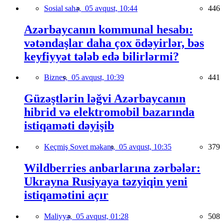
Sosial sahə,
05 avqust, 10:44
446
Azərbaycanın kommunal hesabı:
vətəndaşlar daha çox ödəyirlər, bəs
keyfiyyət tələb edə bilirlərmi?
Biznes,
05 avqust, 10:39
441
Güzəştlərin ləğvi Azərbaycanın
hibrid və elektromobil bazarında
istiqaməti dəyişib
Keçmiş Sovet məkanı,
05 avqust, 10:35
379
Wildberries anbarlarına zərbələr:
Ukrayna Rusiyaya təzyiqin yeni
istiqamətini açır
Maliyyə,
05 avqust, 01:28
508