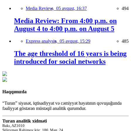
Media Review,
05 avqust, 16:37
494
Media Review: From 4:00 p.m. on
August 4 to 4:00 p.m. on August 5
Express analysis,
05 avqust, 15:29
485
The age threshold of 16 years is being
introduced for social networks
Haqqımızda
“Turan” siyasət, iqtisadiyyat və cəmiyyət həyatının qovuşuğunda
fəaliyyət göstərən müstəqil analitik qurumdur.
Turan analitik xidməti
Bakı, AZ1010
Süleyman Rəhimov küç.,186, Mən. 24