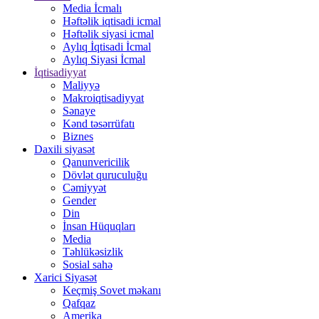
Media İcmalı
Həftəlik iqtisadi icmal
Həftəlik siyasi icmal
Aylıq İqtisadi İcmal
Aylıq Siyasi İcmal
İqtisadiyyat
Maliyyə
Makroiqtisadiyyat
Sənaye
Kənd təsərrüfatı
Biznes
Daxili siyasət
Qanunvericilik
Dövlət quruculuğu
Cəmiyyət
Gender
Din
İnsan Hüquqları
Media
Təhlükəsizlik
Sosial sahə
Xarici Siyasət
Keçmiş Sovet məkanı
Qafqaz
Amerika