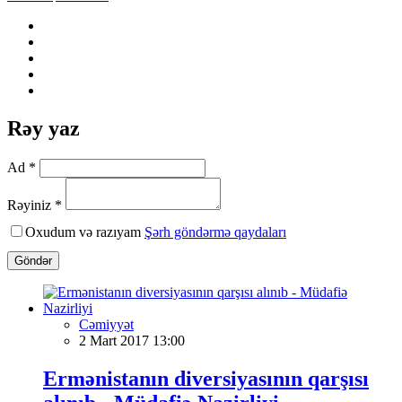
Rəy yaz
Ad *
Rəyiniz *
Oxudum və razıyam
Şərh göndərmə qaydaları
Göndər
Cəmiyyət
2 Mart 2017 13:00
Ermənistanın diversiyasının qarşısı