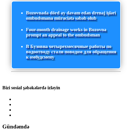
Buzovnada dörd ay davam edən drenaj işləri
ombudsmana müraciətə səbəb olub
Four-month drainage works in Buzovna
prompt an appeal to the ombudsman
В Бузовна четырехмесячные работы по
водоотводу стали поводом для обращения
к омбудсмену
Bizi sosial şəbəkələrdə izləyin
Gündəmdə