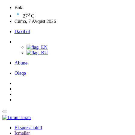
Bakı
0
27
C
Cümə, 7 Avqust 2026
Daxil ol
Abunə
Əlaqə
Turan
Ekspress təhlil
İcmallar