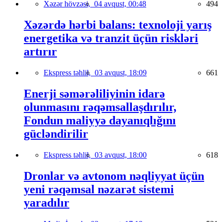
Xəzər hövzəsi,
04 avqust, 00:48
494
Xəzərdə hərbi balans: texnoloji yarış
energetika və tranzit üçün riskləri
artırır
Ekspress təhlil,
03 avqust, 18:09
661
Enerji səmərəliliyinin idarə
olunmasını rəqəmsallaşdırılır,
Fondun maliyyə dayanıqlığını
gücləndirilir
Ekspress təhlil,
03 avqust, 18:00
618
Dronlar və avtonom nəqliyyat üçün
yeni rəqəmsal nəzarət sistemi
yaradılır