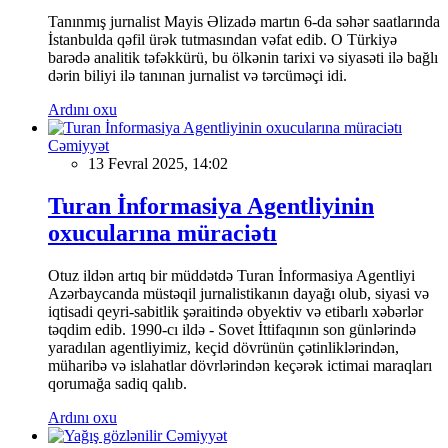
Tanınmış jurnalist Mayis Əlizadə martın 6-da səhər saatlarında
İstanbulda qəfil ürək tutmasından vəfat edib. O Türkiyə
barədə analitik təfəkkürü, bu ölkənin tarixi və siyasəti ilə bağlı
dərin biliyi ilə tanınan jurnalist və tərcüməçi idi.
Ardını oxu
Cəmiyyət
13 Fevral 2025, 14:02
Turan İnformasiya Agentliyinin
oxucularına müraciətı
Otuz ildən artıq bir müddətdə Turan İnformasiya Agentliyi
Azərbaycanda müstəqil jurnalistikanın dayağı olub, siyasi və
iqtisadi qeyri-sabitlik şəraitində obyektiv və etibarlı xəbərlər
təqdim edib. 1990-cı ildə - Sovet İttifaqının son günlərində
yaradılan agentliyimiz, keçid dövrünün çətinliklərindən,
müharibə və islahatlar dövrlərindən keçərək ictimai maraqları
qorumağa sadiq qalıb.
Ardını oxu
Cəmiyyət