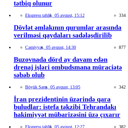
tətbiq olunur
Ekspress təhlil,
05 avqust, 15:12
334
Dövlət əmlakının qurumlar arasında
verilməsi qaydaları sadələşdirilib
Cəmiyyət,
05 avqust, 14:30
877
Buzovnada dörd ay davam edən
drenaj işləri ombudsmana müraciətə
səbəb olub
Böyük Şərq,
05 avqust, 13:05
342
İran prezidentinin üzərində qara
buludlar: istefa təkzibi Tehrandakı
hakimiyyət mübarizəsini üzə çıxarır
Ekspress təhlil,
05 avqust, 12:27
382