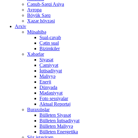
Cənub-Şərqi Asiya
Avropa
Böyük Şərq
Xəzər hövzəsi
Arxiv
Müsahibə
Sual-cavab
Çətin sual
Bizimkiler
Xəbərlər
Siyasət
Cəmiyyət
İqtisadiyyat
Maliyyə
Enerji
Dünyada
Mədəniyyət
Foto sessiyalar
Aktual Reportaj
Buraxılışlar
Bülleten Siyasət
Bülleten İqtisadiyyat
Bülleten Maliyyə
Bülleten Energetika
Söz istəyirəm