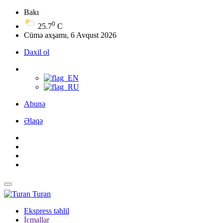
Bakı
0
25.7
C
Cümə axşamı, 6 Avqust 2026
Daxil ol
Abunə
Əlaqə
Turan
Ekspress təhlil
İcmallar