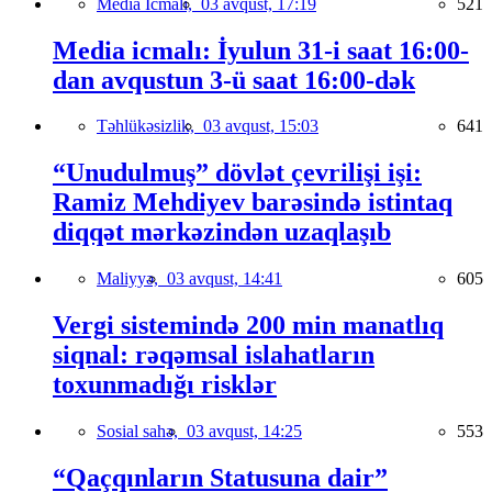
Media İcmalı,
03 avqust, 17:19
521
Media icmalı: İyulun 31-i saat 16:00-
dan avqustun 3-ü saat 16:00-dək
Təhlükəsizlik,
03 avqust, 15:03
641
“Unudulmuş” dövlət çevrilişi işi:
Ramiz Mehdiyev barəsində istintaq
diqqət mərkəzindən uzaqlaşıb
Maliyyə,
03 avqust, 14:41
605
Vergi sistemində 200 min manatlıq
siqnal: rəqəmsal islahatların
toxunmadığı risklər
Sosial sahə,
03 avqust, 14:25
553
“Qaçqınların Statusuna dair”