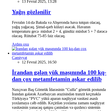
13 Fevral 2025, 13:28
Yağış gözlənilir
Fevralın 14-də Bakıda və Abşeronda hava tutqun olacaq,
yağış yağacaq. Şimal-qərb küləyi əsəcək. Havanın
temperaturu gecə müsbət 2 + 4, gündüz müsbət 5 + 7 dərəcə
olacaq. Rütubət 75-85 faiz olacaq.
Ardını oxu
Cəmiyyət
12 Fevral 2025, 16:50
İrandan gələn yük maşınında 100 kq-
dan çox metamfetamin aşkar edilib
Naxçıvan Baş Gömrük İdarəsinin "Culfa" gömrük postunda
İrandan gələrək Azərbaycan ərazisindən tranzit keçməklə
Türkiyəyə "PVC" yükü aparan nəqliyyat vasitəsi əsaslı
yoxlamaya cəlb edilib. Keçirilən yoxlama zamanı nəqliyyat
vasitəsinin yanacaq qatqısı çənindən və qızdırıcı sistemin