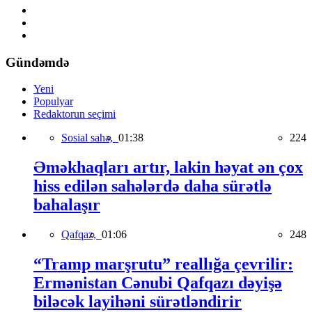
Gündəmdə
Yeni
Populyar
Redaktorun seçimi
Sosial sahə,
01:38
224
Əməkhaqları artır, lakin həyat ən çox
hiss edilən sahələrdə daha sürətlə
bahalaşır
Qafqaz,
01:06
248
“Tramp marşrutu” reallığa çevrilir:
Ermənistan Cənubi Qafqazı dəyişə
biləcək layihəni sürətləndirir