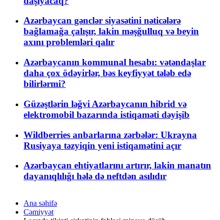
daşıyacaq?
Azərbaycan gənclər siyasətini nəticələrə
bağlamağa çalışır, lakin məşğulluq və beyin
axını problemləri qalır
Azərbaycanın kommunal hesabı: vətəndaşlar
daha çox ödəyirlər, bəs keyfiyyət tələb edə
bilirlərmi?
Güzəştlərin ləğvi Azərbaycanın hibrid və
elektromobil bazarında istiqaməti dəyişib
Wildberries anbarlarına zərbələr: Ukrayna
Rusiyaya təzyiqin yeni istiqamətini açır
Azərbaycan ehtiyatlarını artırır, lakin manatın
dayanıqlılığı hələ də neftdən asılıdır
Ana səhifə
Cəmiyyət