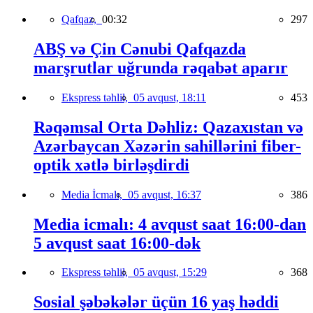
Qafqaz,
00:32
297
ABŞ və Çin Cənubi Qafqazda
marşrutlar uğrunda rəqabət aparır
Ekspress təhlil,
05 avqust, 18:11
453
Rəqəmsal Orta Dəhliz: Qazaxıstan və
Azərbaycan Xəzərin sahillərini fiber-
optik xətlə birləşdirdi
Media İcmalı,
05 avqust, 16:37
386
Media icmalı: 4 avqust saat 16:00-dan
5 avqust saat 16:00-dək
Ekspress təhlil,
05 avqust, 15:29
368
Sosial şəbəkələr üçün 16 yaş həddi