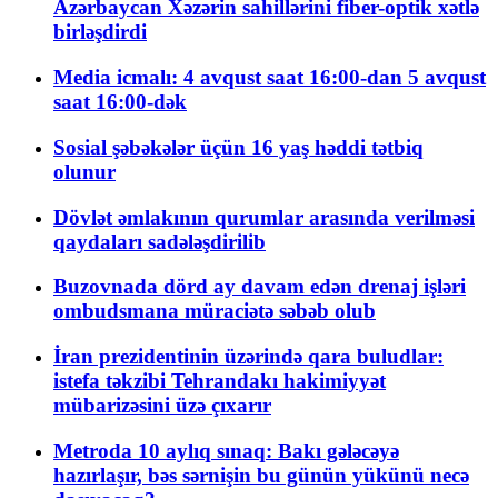
Azərbaycan Xəzərin sahillərini fiber-optik xətlə
birləşdirdi
Media icmalı: 4 avqust saat 16:00-dan 5 avqust
saat 16:00-dək
Sosial şəbəkələr üçün 16 yaş həddi tətbiq
olunur
Dövlət əmlakının qurumlar arasında verilməsi
qaydaları sadələşdirilib
Buzovnada dörd ay davam edən drenaj işləri
ombudsmana müraciətə səbəb olub
İran prezidentinin üzərində qara buludlar:
istefa təkzibi Tehrandakı hakimiyyət
mübarizəsini üzə çıxarır
Metroda 10 aylıq sınaq: Bakı gələcəyə
hazırlaşır, bəs sərnişin bu günün yükünü necə