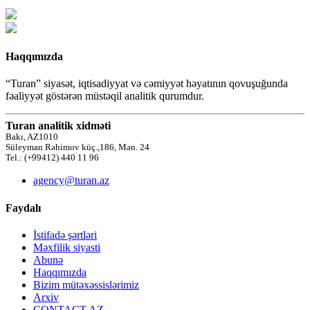
Haqqımızda
“Turan” siyasət, iqtisadiyyat və cəmiyyət həyatının qovuşuğunda
fəaliyyət göstərən müstəqil analitik qurumdur.
Turan analitik xidməti
Bakı, AZ1010
Süleyman Rəhimov küç.,186, Mən. 24
Tel.: (+99412) 440 11 96
agency@turan.az
Faydalı
İstifadə şərtləri
Məxfilik siyasti
Abunə
Haqqımızda
Bizim mütəxəssislərimiz
Arxiv
CONTACT AZ