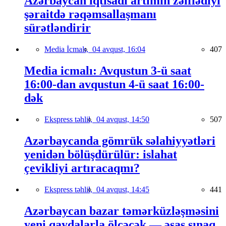
Azərbaycan iqtisadi artımın zəiflədiyi
şəraitdə rəqəmsallaşmanı
sürətləndirir
Media İcmalı,
04 avqust, 16:04
407
Media icmalı: Avqustun 3-ü saat
16:00-dan avqustun 4-ü saat 16:00-
dək
Ekspress təhlil,
04 avqust, 14:50
507
Azərbaycanda gömrük səlahiyyətləri
yenidən bölüşdürülür: islahat
çevikliyi artıracaqmı?
Ekspress təhlil,
04 avqust, 14:45
441
Azərbaycan bazar təmərküzləşməsini
yeni qaydalarla ölçəcək — əsas sınaq