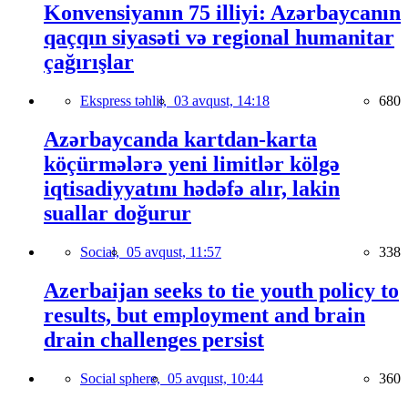
Konvensiyanın 75 illiyi: Azərbaycanın
qaçqın siyasəti və regional humanitar
çağırışlar
Ekspress təhlil,
03 avqust, 14:18
680
Azərbaycanda kartdan-karta
köçürmələrə yeni limitlər kölgə
iqtisadiyyatını hədəfə alır, lakin
suallar doğurur
Social,
05 avqust, 11:57
338
Azerbaijan seeks to tie youth policy to
results, but employment and brain
drain challenges persist
Social sphere,
05 avqust, 10:44
360