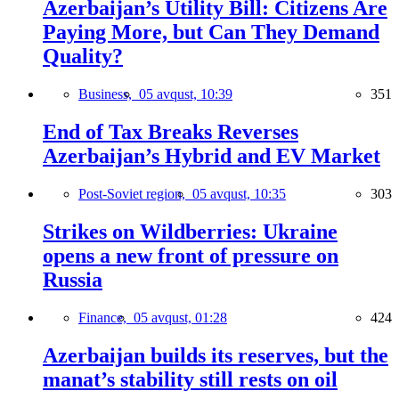
Azerbaijan’s Utility Bill: Citizens Are
Paying More, but Can They Demand
Quality?
Business,
05 avqust, 10:39
351
End of Tax Breaks Reverses
Azerbaijan’s Hybrid and EV Market
Post-Soviet region,
05 avqust, 10:35
303
Strikes on Wildberries: Ukraine
opens a new front of pressure on
Russia
Finance,
05 avqust, 01:28
424
Azerbaijan builds its reserves, but the
manat’s stability still rests on oil