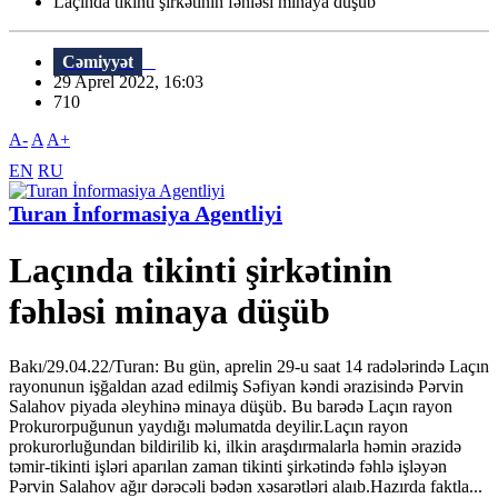
Laçında tikinti şirkətinin fəhləsi minaya düşüb
Cəmiyyət
29 Aprel 2022, 16:03
710
A-
A
A+
EN
RU
Turan İnformasiya Agentliyi
Laçında tikinti şirkətinin
fəhləsi minaya düşüb
Bakı/29.04.22/Turan: Bu gün, aprelin 29-u saat 14 radələrində Laçın
rayonunun işğaldan azad edilmiş Səfiyan kəndi ərazisində Pərvin
Salahov piyada əleyhinə minaya düşüb. Bu barədə Laçın rayon
Prokurorpuğunun yaydığı məlumatda deyilir.Laçın rayon
prokurorluğundan bildirilib ki, ilkin araşdırmalarla həmin ərazidə
təmir-tikinti işləri aparılan zaman tikinti şirkətində fəhlə işləyən
Pərvin Salahov ağır dərəcəli bədən xəsarətləri alaıb.Hazırda faktla...