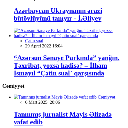
Azərbaycan Ukraynanın ərazi
bütövlüyünü tanıyır - İ.Əliyev
Çətin sual
29 Aprel 2022 16:04
“Azərsun Sənaye Parkında” yanğın.
Təxribat, yoxsa hadisə? – İlham
İsmayıl “Çətin sual` qarşısında
Cəmiyyət
Cəmiyyət
6 Mart 2025, 20:06
Tanınmış jurnalist Mayis Əlizadə
vəfat edib