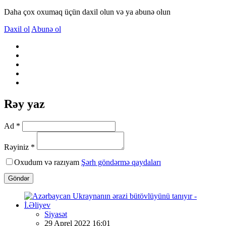
Daha çox oxumaq üçün daxil olun və ya abunə olun
Daxil ol
Abunə ol
Rəy yaz
Ad *
Rəyiniz *
Oxudum və razıyam
Şərh göndərmə qaydaları
Göndər
Siyasət
29 Aprel 2022 16:01