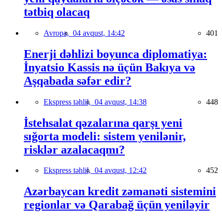
tətbiq olacaq
Avropa,
04 avqust, 14:42
401
Enerji dəhlizi boyunca diplomatiya:
İnyatsio Kassis nə üçün Bakıya və
Aşqabada səfər edir?
Ekspress təhlil,
04 avqust, 14:38
448
İstehsalat qəzalarına qarşı yeni
sığorta modeli: sistem yenilənir,
risklər azalacaqmı?
Ekspress təhlil,
04 avqust, 12:42
452
Azərbaycan kredit zəmanəti sistemini
regionlar və Qarabağ üçün yeniləyir