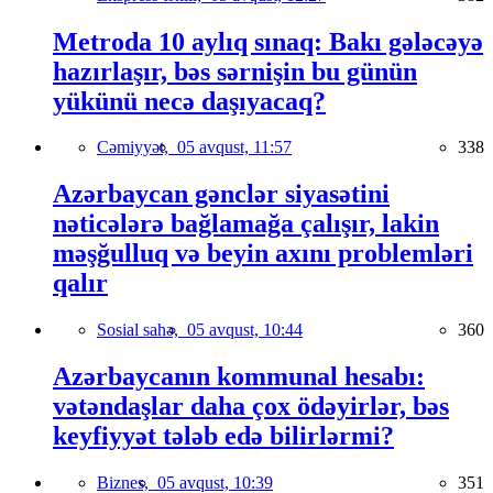
Metroda 10 aylıq sınaq: Bakı gələcəyə
hazırlaşır, bəs sərnişin bu günün
yükünü necə daşıyacaq?
Cəmiyyət,
05 avqust, 11:57
338
Azərbaycan gənclər siyasətini
nəticələrə bağlamağa çalışır, lakin
məşğulluq və beyin axını problemləri
qalır
Sosial sahə,
05 avqust, 10:44
360
Azərbaycanın kommunal hesabı:
vətəndaşlar daha çox ödəyirlər, bəs
keyfiyyət tələb edə bilirlərmi?
Biznes,
05 avqust, 10:39
351