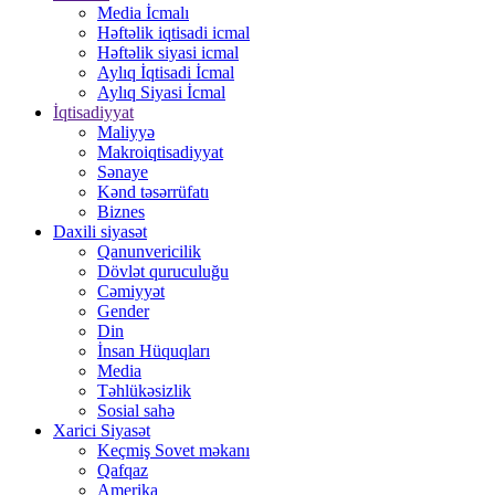
Media İcmalı
Həftəlik iqtisadi icmal
Həftəlik siyasi icmal
Aylıq İqtisadi İcmal
Aylıq Siyasi İcmal
İqtisadiyyat
Maliyyə
Makroiqtisadiyyat
Sənaye
Kənd təsərrüfatı
Biznes
Daxili siyasət
Qanunvericilik
Dövlət quruculuğu
Cəmiyyət
Gender
Din
İnsan Hüquqları
Media
Təhlükəsizlik
Sosial sahə
Xarici Siyasət
Keçmiş Sovet məkanı
Qafqaz
Amerika