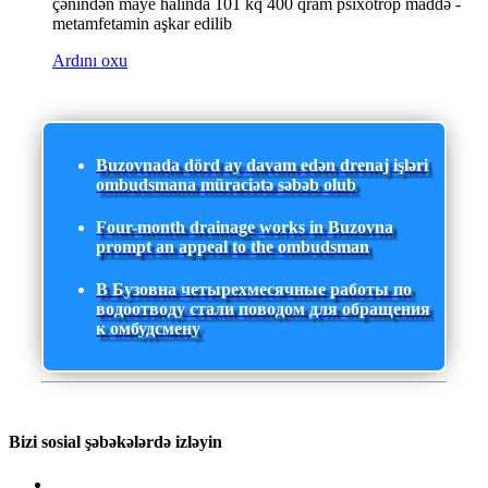
çənindən maye halında 101 kq 400 qram psixotrop maddə -
metamfetamin aşkar edilib
Ardını oxu
Buzovnada dörd ay davam edən drenaj işləri
ombudsmana müraciətə səbəb olub
Four-month drainage works in Buzovna
prompt an appeal to the ombudsman
В Бузовна четырехмесячные работы по
водоотводу стали поводом для обращения
к омбудсмену
Bizi sosial şəbəkələrdə izləyin