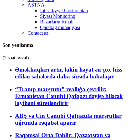
ASTNA
İqtisadiyyat Göstəriciləri
Siyası Monitorinq
Bazarların icmalı
Qarabağ münaqişəsi
Contact az
Son yenilənmə
(7 saat əvvəl)
Əməkhaqları artır, lakin həyat ən çox hiss
edilən sahələrdə daha sürətlə bahalaşır
“Tramp marşrutu” reallığa çevrilir:
Ermənistan Cənubi Qafqazı dəyişə biləcək
layihəni sürətləndirir
ABŞ və Çin Cənubi Qafqazda marşrutlar
uğrunda rəqabət aparır
Rəqəmsal Orta Dəhliz: Qazaxıstan və