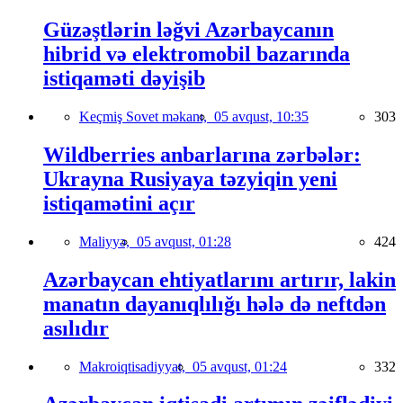
Güzəştlərin ləğvi Azərbaycanın
hibrid və elektromobil bazarında
istiqaməti dəyişib
Keçmiş Sovet məkanı,
05 avqust, 10:35
303
Wildberries anbarlarına zərbələr:
Ukrayna Rusiyaya təzyiqin yeni
istiqamətini açır
Maliyyə,
05 avqust, 01:28
424
Azərbaycan ehtiyatlarını artırır, lakin
manatın dayanıqlılığı hələ də neftdən
asılıdır
Makroiqtisadiyyat,
05 avqust, 01:24
332