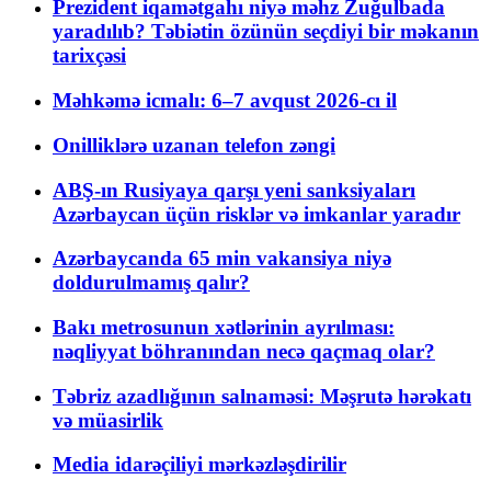
Prezident iqamətgahı niyə məhz Zuğulbada
yaradılıb? Təbiətin özünün seçdiyi bir məkanın
tarixçəsi
Məhkəmə icmalı: 6–7 avqust 2026-cı il
Onilliklərə uzanan telefon zəngi
ABŞ-ın Rusiyaya qarşı yeni sanksiyaları
Azərbaycan üçün risklər və imkanlar yaradır
Azərbaycanda 65 min vakansiya niyə
doldurulmamış qalır?
Bakı metrosunun xətlərinin ayrılması:
nəqliyyat böhranından necə qaçmaq olar?
Təbriz azadlığının salnaməsi: Məşrutə hərəkatı
və müasirlik
Media idarəçiliyi mərkəzləşdirilir