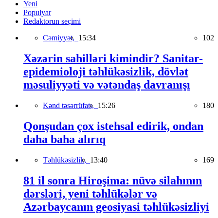
Yeni
Populyar
Redaktorun seçimi
Cəmiyyət,
15:34
102
Xəzərin sahilləri kimindir? Sanitar-
epidemioloji təhlükəsizlik, dövlət
məsuliyyəti və vətəndaş davranışı
Kənd təsərrüfatı,
15:26
180
Qonşudan çox istehsal edirik, ondan
daha baha alırıq
Təhlükəsizlik,
13:40
169
81 il sonra Hiroşima: nüvə silahının
dərsləri, yeni təhlükələr və
Azərbaycanın geosiyasi təhlükəsizliyi