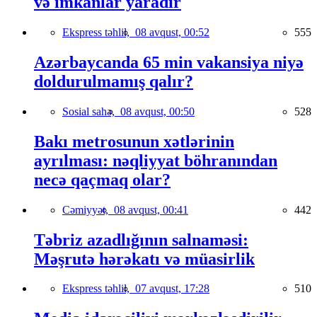
və imkanlar yaradır
Ekspress təhlil,
08 avqust, 00:52
555
Azərbaycanda 65 min vakansiya niyə
doldurulmamış qalır?
Sosial sahə,
08 avqust, 00:50
528
Bakı metrosunun xətlərinin
ayrılması: nəqliyyat böhranından
necə qaçmaq olar?
Cəmiyyət,
08 avqust, 00:41
442
Təbriz azadlığının salnaməsi:
Məşrutə hərəkatı və müasirlik
Ekspress təhlil,
07 avqust, 17:28
510