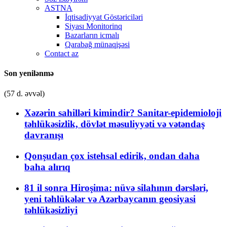
ASTNA
İqtisadiyyat Göstəriciləri
Siyası Monitorinq
Bazarların icmalı
Qarabağ münaqişəsi
Contact az
Son yenilənmə
(57 d. əvvəl)
Xəzərin sahilləri kimindir? Sanitar-epidemioloji
təhlükəsizlik, dövlət məsuliyyəti və vətəndaş
davranışı
Qonşudan çox istehsal edirik, ondan daha
baha alırıq
81 il sonra Hiroşima: nüvə silahının dərsləri,
yeni təhlükələr və Azərbaycanın geosiyasi
təhlükəsizliyi