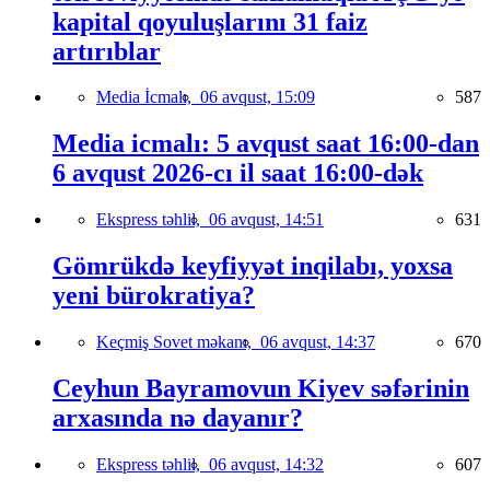
kapital qoyuluşlarını 31 faiz
artırıblar
Media İcmalı,
06 avqust, 15:09
587
Media icmalı: 5 avqust saat 16:00-dan
6 avqust 2026-cı il saat 16:00-dək
Ekspress təhlil,
06 avqust, 14:51
631
Gömrükdə keyfiyyət inqilabı, yoxsa
yeni bürokratiya?
Keçmiş Sovet məkanı,
06 avqust, 14:37
670
Ceyhun Bayramovun Kiyev səfərinin
arxasında nə dayanır?
Ekspress təhlil,
06 avqust, 14:32
607