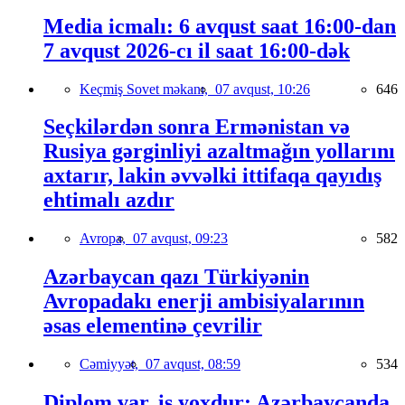
Media icmalı: 6 avqust saat 16:00-dan
7 avqust 2026-cı il saat 16:00-dək
Keçmiş Sovet məkanı,
07 avqust, 10:26
646
Seçkilərdən sonra Ermənistan və
Rusiya gərginliyi azaltmağın yollarını
axtarır, lakin əvvəlki ittifaqa qayıdış
ehtimalı azdır
Avropa,
07 avqust, 09:23
582
Azərbaycan qazı Türkiyənin
Avropadakı enerji ambisiyalarının
əsas elementinə çevrilir
Cəmiyyət,
07 avqust, 08:59
534
Diplom var, iş yoxdur: Azərbaycanda