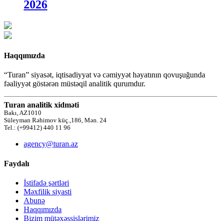
2026
Haqqımızda
“Turan” siyasət, iqtisadiyyat və cəmiyyət həyatının qovuşuğunda
fəaliyyət göstərən müstəqil analitik qurumdur.
Turan analitik xidməti
Bakı, AZ1010
Süleyman Rəhimov küç.,186, Mən. 24
Tel.: (+99412) 440 11 96
agency@turan.az
Faydalı
İstifadə şərtləri
Məxfilik siyasti
Abunə
Haqqımızda
Bizim mütəxəssislərimiz