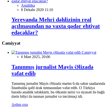
Analitika
8 Dekabr 2020 11:10
Yerevanda Mehri dəhlizinin real
açılmasından nə vaxta qədər ehtiyat
edəcəklər?
Cəmiyyət
Cəmiyyət
6 Mart 2025, 20:06
Tanınmış jurnalist Mayis Əlizadə
vəfat edib
Tanınmış jurnalist Mayis Əlizadə martın 6-da səhər saatlarında
İstanbulda qəfil ürək tutmasından vəfat edib. O Türkiyə
barədə analitik təfəkkürü, bu ölkənin tarixi və siyasəti ilə bağlı
dərin biliyi ilə tanınan jurnalist və tərcüməçi idi.
Ardını oxu