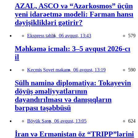
AZAL, ASCO və “Azərkosmos” üçün
yeni idarəetmə modeli: Fərman hansı
dəyişiklikləri gətirir?
Ekspress təhlil,
06 avqust, 13:43
579
Məhkəmə icmalı: 3–5 avqust 2026-cı
il
Keçmiş Sovet məkanı,
06 avqust, 13:19
590
Sülh naminə diplomatiya: Tokayevin
döyüş əməliyyatlarının
dayandırılması və danışıqların
bərpası təşəbbüsü
Böyük Şərq,
06 avqust, 13:05
624
İran və Ermənistan öz “TRIPP”lərini