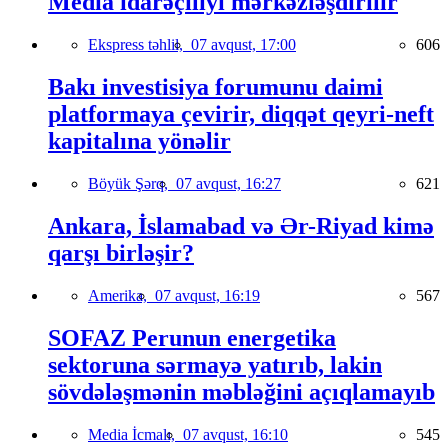
Media idarəçiliyi mərkəzləşdirilir
Ekspress təhlil,
07 avqust, 17:00
606
Bakı investisiya forumunu daimi
platformaya çevirir, diqqət qeyri-neft
kapitalına yönəlir
Böyük Şərq,
07 avqust, 16:27
621
Ankara, İslamabad və Ər-Riyad kimə
qarşı birləşir?
Amerika,
07 avqust, 16:19
567
SOFAZ Perunun energetika
sektoruna sərmayə yatırıb, lakin
sövdələşmənin məbləğini açıqlamayıb
Media İcmalı,
07 avqust, 16:10
545