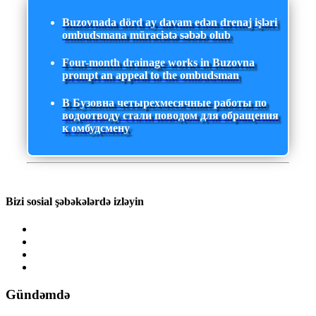
Buzovnada dörd ay davam edən drenaj işləri
ombudsmana müraciətə səbəb olub
Four-month drainage works in Buzovna
prompt an appeal to the ombudsman
В Бузовна четырехмесячные работы по
водоотводу стали поводом для обращения
к омбудсмену
Bizi sosial şəbəkələrdə izləyin
Gündəmdə