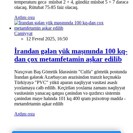
temperaturu gecə müsbət 2 + 4, gündüz müsbət 5 + 7 dərəcə
olacaq. Rütubət 75-85 faiz olacaq.
Ardını oxu
Cəmiyyət
12 Fevral 2025, 16:50
İrandan gələn yük maşınında 100 kq-
dan çox metamfetamin aşkar edilib
Naxçıvan Baş Gömrük İdarəsinin "Culfa" gömrük postunda
İrandan gələrək Azərbaycan ərazisindən tranzit keçməklə
Türkiyəyə "PVC" yükü aparan nəqliyyat vasitəsi əsaslı
yoxlamaya cəlb edilib. Keçirilən yoxlama zamanı nəqliyyat
vasitəsinin yanacaq qatqısı çənindən və qızdırıcı sistemin
çənindən maye halında 101 kq 400 qram psixotrop maddə -
metamfetamin aşkar edilib
Ardını oxu