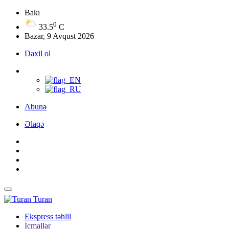
Bakı
0
33.5
C
Bazar, 9 Avqust 2026
Daxil ol
Abunə
Əlaqə
Turan
Ekspress təhlil
İcmallar