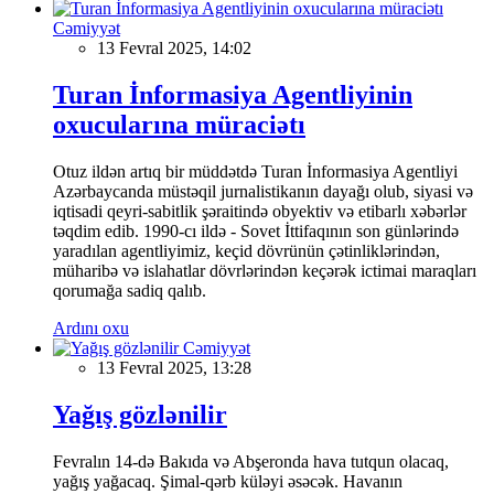
Cəmiyyət
13 Fevral 2025, 14:02
Turan İnformasiya Agentliyinin
oxucularına müraciətı
Otuz ildən artıq bir müddətdə Turan İnformasiya Agentliyi
Azərbaycanda müstəqil jurnalistikanın dayağı olub, siyasi və
iqtisadi qeyri-sabitlik şəraitində obyektiv və etibarlı xəbərlər
təqdim edib. 1990-cı ildə - Sovet İttifaqının son günlərində
yaradılan agentliyimiz, keçid dövrünün çətinliklərindən,
müharibə və islahatlar dövrlərindən keçərək ictimai maraqları
qorumağa sadiq qalıb.
Ardını oxu
Cəmiyyət
13 Fevral 2025, 13:28
Yağış gözlənilir
Fevralın 14-də Bakıda və Abşeronda hava tutqun olacaq,
yağış yağacaq. Şimal-qərb küləyi əsəcək. Havanın