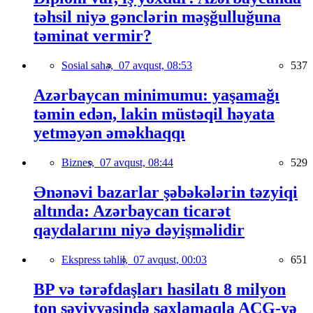
təhsil niyə gənclərin məşğulluğuna
təminat vermir?
Sosial sahə,
07 avqust, 08:53
537
Azərbaycan minimumu: yaşamağı
təmin edən, lakin müstəqil həyata
yetməyən əməkhaqqı
Biznes,
07 avqust, 08:44
529
Ənənəvi bazarlar şəbəkələrin təzyiqi
altında: Azərbaycan ticarət
qaydalarını niyə dəyişməlidir
Ekspress təhlil,
07 avqust, 00:03
651
BP və tərəfdaşları hasilatı 8 milyon
ton səviyyəsində saxlamaqla AÇG-yə