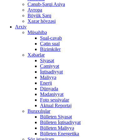
Cənub-Şərqi Asiya
Avropa
Böyük Şərq
Xəzər hövzəsi
Arxiv
Müsahibə
Sual-cavab
Çətin sual
Bizimkiler
Xəbərlər
Siyasət
Cəmiyyət
İqtisadiyyat
Maliyyə
Enerji
Dünyada
Mədəniyyət
Foto sessiyalar
Aktual Reportaj
Buraxılışlar
Bülleten Siyasət
Bülleten İqtisadiyyat
Bülleten Maliyyə
Bülleten Energetika
Söz istəyirəm