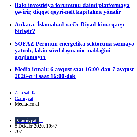
Bakı investisiya forumunu daimi platformaya
çevirir, diqqət qeyri-neft kapitalına yönəlir
Ankara, İslamabad və Ər-Riyad kimə qarşı
birləşir?
SOFAZ Perunun energetika sektoruna sərmayə
yatırıb, lakin sövdələşmənin məbləğini
açıqlamayıb
Media icmalı: 6 avqust saat 16:00-dan 7 avqust
2026-cı il saat 16:00-dək
Ana səhifə
Cəmiyyət
Media-icmal
Cəmiyyət
8 Dekabr 2020, 10:47
707