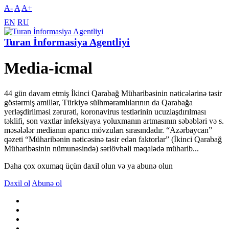
A-
A
A+
EN
RU
Turan İnformasiya Agentliyi
Media-icmal
44 gün davam etmiş İkinci Qarabağ Müharibəsinin nəticələrinə təsir
göstərmiş amillər, Türkiyə sülhməramlılarının da Qarabağa
yerləşdirilməsi zərurəti, koronavirus testlərinin ucuzlaşdırılması
təklifi, son vaxtlar infeksiyaya yoluxmanın artmasının səbəbləri və s.
məsələlər medianın aparıcı mövzuları sırasındadır. “Azərbaycan”
qəzeti “Müharibənin nəticəsinə təsir edən faktorlar” (İkinci Qarabağ
Müharibəsinin nümunəsində) sərlövhəli məqalədə müharib...
Daha çox oxumaq üçün daxil olun və ya abunə olun
Daxil ol
Abunə ol