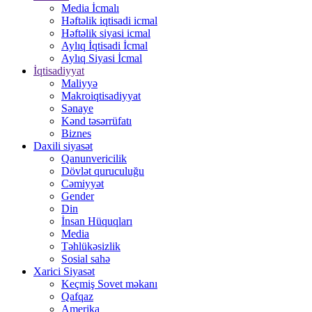
Media İcmalı
Həftəlik iqtisadi icmal
Həftəlik siyasi icmal
Aylıq İqtisadi İcmal
Aylıq Siyasi İcmal
İqtisadiyyat
Maliyyə
Makroiqtisadiyyat
Sənaye
Kənd təsərrüfatı
Biznes
Daxili siyasət
Qanunvericilik
Dövlət quruculuğu
Cəmiyyət
Gender
Din
İnsan Hüquqları
Media
Təhlükəsizlik
Sosial sahə
Xarici Siyasət
Keçmiş Sovet məkanı
Qafqaz
Amerika