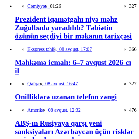
Cəmiyyət,
01:26
327
Prezident iqamətgahı niyə məhz
Zuğulbada yaradılıb? Təbiətin
özünün seçdiyi bir məkanın tarixçəsi
Ekspress təhlil,
08 avqust, 17:07
366
Məhkəmə icmalı: 6–7 avqust 2026-cı
il
Qafqaz,
08 avqust, 16:47
327
Onilliklərə uzanan telefon zəngi
Amerika,
08 avqust, 12:32
476
ABŞ-ın Rusiyaya qarşı yeni
sanksiyaları Azərbaycan üçün risklər