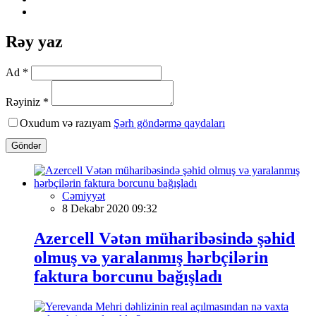
Rəy yaz
Ad *
Rəyiniz *
Oxudum və razıyam
Şərh göndərmə qaydaları
Göndər
Cəmiyyət
8 Dekabr 2020 09:32
Azercell Vətən müharibəsində şəhid
olmuş və yaralanmış hərbçilərin
faktura borcunu bağışladı