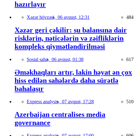
hazırlayır
Xəzər hövzəsi,
06 avqust, 12:31
484
Xəzər geri çəkilir: su balansına dair
risklərin, nəticələrin və zəifliklərin
kompleks qiymətləndirilməsi
Sosial sahə,
06 avqust, 01:38
617
Əməkhaqları artır, lakin həyat ən çox
hiss edilən sahələrdə daha sürətlə
bahalaşır
Express analysis,
07 avqust, 17:28
510
Azerbaijan centralises media
governance
Express analysis,
07 avqust, 17:00
606