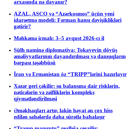
arxasında nə dayanır?
AZAL, ASCO və “Azərkosmos” üçün yeni
idarəetmə modeli: Fərman hansı dəyişiklikləri
gətirir?
Məhkəmə icmalı: 3–5 avqust 2026-cı il
Sülh naminə diplomatiya: Tokayevin döyüş
əməliyyatlarının dayandırılması və danışıqların
bərpası təşəbbüsü
İran və Ermənistan öz “TRIPP”lərini hazırlayır
Xəzər geri çəkilir: su balansına dair risklərin,
nəticələrin və zəifliklərin kompleks
qiymətləndirilməsi
Əməkhaqları artır, lakin həyat ən çox hiss
edilən sahələrdə daha sürətlə bahalaşır
“Tramp marşrutu” reallığa çevrilir: