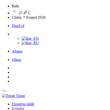
Bakı
0
27.4
C
Cümə, 7 Avqust 2026
Daxil ol
Abunə
Əlaqə
Turan
Ekspress təhlil
İcmallar