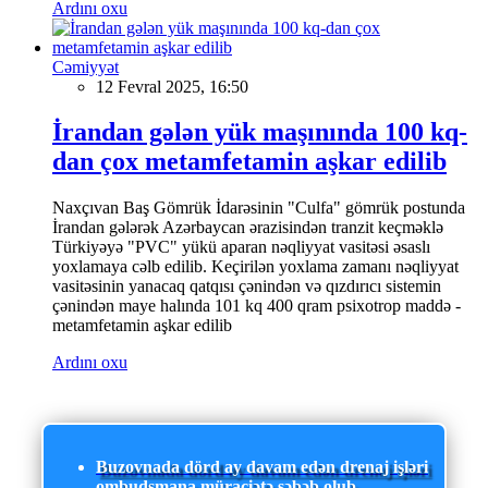
Ardını oxu
Cəmiyyət
12 Fevral 2025, 16:50
İrandan gələn yük maşınında 100 kq-
dan çox metamfetamin aşkar edilib
Naxçıvan Baş Gömrük İdarəsinin "Culfa" gömrük postunda
İrandan gələrək Azərbaycan ərazisindən tranzit keçməklə
Türkiyəyə "PVC" yükü aparan nəqliyyat vasitəsi əsaslı
yoxlamaya cəlb edilib. Keçirilən yoxlama zamanı nəqliyyat
vasitəsinin yanacaq qatqısı çənindən və qızdırıcı sistemin
çənindən maye halında 101 kq 400 qram psixotrop maddə -
metamfetamin aşkar edilib
Ardını oxu
Buzovnada dörd ay davam edən drenaj işləri
ombudsmana müraciətə səbəb olub