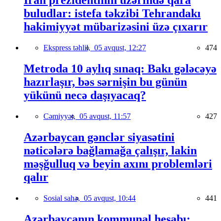
İran prezidentinin üzərində qara
buludlar: istefa təkzibi Tehrandakı
hakimiyyət mübarizəsini üzə çıxarır
Ekspress təhlil,
05 avqust, 12:27
474
Metroda 10 aylıq sınaq: Bakı gələcəyə
hazırlaşır, bəs sərnişin bu günün
yükünü necə daşıyacaq?
Cəmiyyət,
05 avqust, 11:57
427
Azərbaycan gənclər siyasətini
nəticələrə bağlamağa çalışır, lakin
məşğulluq və beyin axını problemləri
qalır
Sosial sahə,
05 avqust, 10:44
441
Azərbaycanın kommunal hesabı: