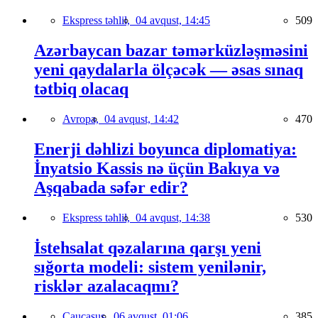
Ekspress təhlil,
04 avqust, 14:45
509
Azərbaycan bazar təmərküzləşməsini
yeni qaydalarla ölçəcək — əsas sınaq
tətbiq olacaq
Avropa,
04 avqust, 14:42
470
Enerji dəhlizi boyunca diplomatiya:
İnyatsio Kassis nə üçün Bakıya və
Aşqabada səfər edir?
Ekspress təhlil,
04 avqust, 14:38
530
İstehsalat qəzalarına qarşı yeni
sığorta modeli: sistem yenilənir,
risklər azalacaqmı?
Caucasus,
06 avqust, 01:06
385