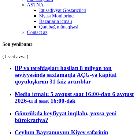
ASTNA
İqtisadiyyat Göstəriciləri
Siyası Monitorinq
Bazarların icmalı
Qarabağ münaqişəsi
Contact az
Son yenilənmə
(1 saat əvvəl)
BP və tərəfdaşları hasilatı 8 milyon ton
səviyyəsində saxlamaqla AÇG-yə kapital
qoyuluşlarını 31 faiz artırıblar
Media icmalı: 5 avqust saat 16:00-dan 6 avqust
2026-cı il saat 16:00-dək
Gömrükdə keyfiyyət inqilabı, yoxsa yeni
bürokratiya?
Ceyhun Bayramovun Kiyev səfərinin