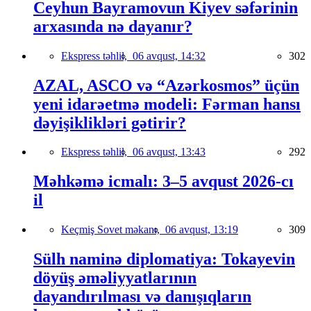
Ceyhun Bayramovun Kiyev səfərinin
arxasında nə dayanır?
Ekspress təhlil,
06 avqust, 14:32
302
AZAL, ASCO və “Azərkosmos” üçün
yeni idarəetmə modeli: Fərman hansı
dəyişiklikləri gətirir?
Ekspress təhlil,
06 avqust, 13:43
292
Məhkəmə icmalı: 3–5 avqust 2026-cı
il
Keçmiş Sovet məkanı,
06 avqust, 13:19
309
Sülh naminə diplomatiya: Tokayevin
döyüş əməliyyatlarının
dayandırılması və danışıqların