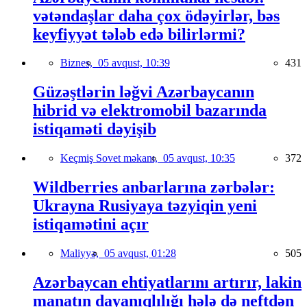
vətəndaşlar daha çox ödəyirlər, bəs
keyfiyyət tələb edə bilirlərmi?
Biznes,
05 avqust, 10:39
431
Güzəştlərin ləğvi Azərbaycanın
hibrid və elektromobil bazarında
istiqaməti dəyişib
Keçmiş Sovet məkanı,
05 avqust, 10:35
372
Wildberries anbarlarına zərbələr:
Ukrayna Rusiyaya təzyiqin yeni
istiqamətini açır
Maliyyə,
05 avqust, 01:28
505
Azərbaycan ehtiyatlarını artırır, lakin
manatın dayanıqlılığı hələ də neftdən