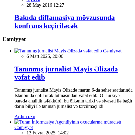
28 May 2016 12:27
Bakıda diffamasiya mövzusunda
konfrans keçiriləcək
Cəmiyyət
Cəmiyyət
6 Mart 2025, 20:06
Tanınmış jurnalist Mayis Əlizadə
vəfat edib
Tanınmış jurnalist Mayis Əlizadə martın 6-da səhər saatlarında
İstanbulda qəfil ürək tutmasından vəfat edib. O Türkiyə
barədə analitik təfəkkürü, bu ölkənin tarixi və siyasəti ilə bağlı
dərin biliyi ilə tanınan jurnalist və tərcüməçi idi.
Ardını oxu
Cəmiyyət
13 Fevral 2025, 14:02