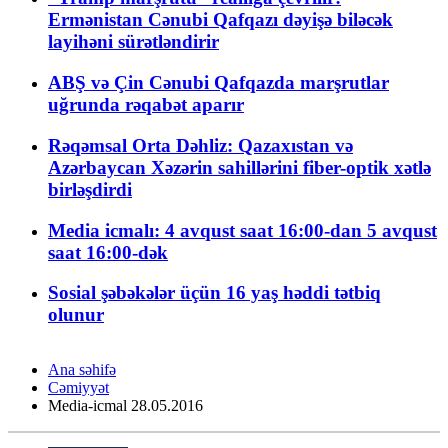
Ermənistan Cənubi Qafqazı dəyişə biləcək
layihəni sürətləndirir
ABŞ və Çin Cənubi Qafqazda marşrutlar
uğrunda rəqabət aparır
Rəqəmsal Orta Dəhliz: Qazaxıstan və
Azərbaycan Xəzərin sahillərini fiber-optik xətlə
birləşdirdi
Media icmalı: 4 avqust saat 16:00-dan 5 avqust
saat 16:00-dək
Sosial şəbəkələr üçün 16 yaş həddi tətbiq
olunur
Ana səhifə
Cəmiyyət
Media-icmal 28.05.2016