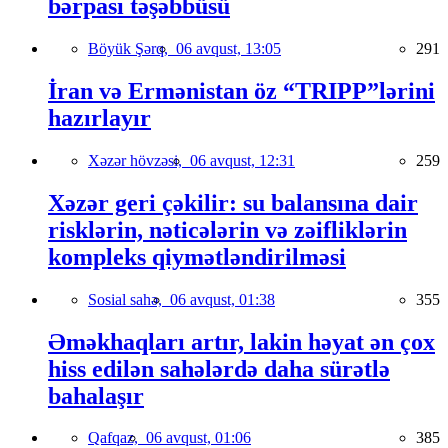
bərpası təşəbbüsü
Böyük Şərq,
06 avqust, 13:05
291
İran və Ermənistan öz “TRIPP”lərini
hazırlayır
Xəzər hövzəsi,
06 avqust, 12:31
259
Xəzər geri çəkilir: su balansına dair
risklərin, nəticələrin və zəifliklərin
kompleks qiymətləndirilməsi
Sosial sahə,
06 avqust, 01:38
355
Əməkhaqları artır, lakin həyat ən çox
hiss edilən sahələrdə daha sürətlə
bahalaşır
Qafqaz,
06 avqust, 01:06
385