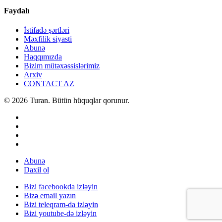
Faydalı
İstifadə şərtləri
Məxfilik siyasti
Abunə
Haqqımızda
Bizim mütəxəssislərimiz
Arxiv
CONTACT AZ
© 2026 Turan. Bütün hüquqlar qorunur.
Abunə
Daxil ol
Bizi facebookda izləyin
Bizə email yazın
Bizi teleqram-da izləyin
Bizi youtube-də izləyin