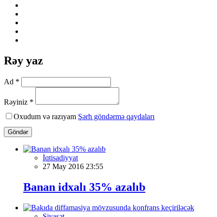
Rəy yaz
Ad *
Rəyiniz *
Oxudum və razıyam
Şərh göndərmə qaydaları
Göndər
İqtisadiyyat
27 May 2016 23:55
Banan idxalı 35% azalıb
Siyasət