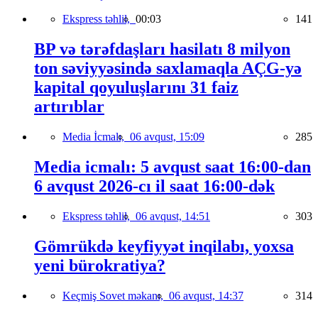
Ekspress təhlil,
00:03
141
BP və tərəfdaşları hasilatı 8 milyon
ton səviyyəsində saxlamaqla AÇG-yə
kapital qoyuluşlarını 31 faiz
artırıblar
Media İcmalı,
06 avqust, 15:09
285
Media icmalı: 5 avqust saat 16:00-dan
6 avqust 2026-cı il saat 16:00-dək
Ekspress təhlil,
06 avqust, 14:51
303
Gömrükdə keyfiyyət inqilabı, yoxsa
yeni bürokratiya?
Keçmiş Sovet məkanı,
06 avqust, 14:37
314