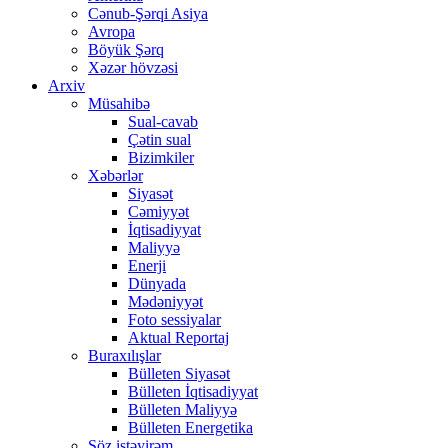
Cənub-Şərqi Asiya
Avropa
Böyük Şərq
Xəzər hövzəsi
Arxiv
Müsahibə
Sual-cavab
Çətin sual
Bizimkiler
Xəbərlər
Siyasət
Cəmiyyət
İqtisadiyyat
Maliyyə
Enerji
Dünyada
Mədəniyyət
Foto sessiyalar
Aktual Reportaj
Buraxılışlar
Bülleten Siyasət
Bülleten İqtisadiyyat
Bülleten Maliyyə
Bülleten Energetika
Söz istəyirəm