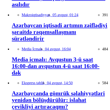
asılıdır
Makroiqtisadiyyat,
05 avqust, 01:24
391
Azərbaycan iqtisadi artımın zəiflədiyi
şəraitdə rəqəmsallaşmanı
sürətləndirir
Media İcmalı,
04 avqust, 16:04
484
Media icmalı: Avqustun 3-ü saat
16:00-dan avqustun 4-ü saat 16:00-
dək
Ekspress təhlil,
04 avqust, 14:50
584
Azərbaycanda gömrük səlahiyyətləri
yenidən bölüşdürülür: islahat
çevikliyi artıracaqmı?