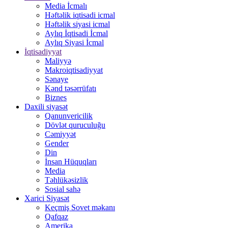
Media İcmalı
Həftəlik iqtisadi icmal
Həftəlik siyasi icmal
Aylıq İqtisadi İcmal
Aylıq Siyasi İcmal
İqtisadiyyat
Maliyyə
Makroiqtisadiyyat
Sənaye
Kənd təsərrüfatı
Biznes
Daxili siyasət
Qanunvericilik
Dövlət quruculuğu
Cəmiyyət
Gender
Din
İnsan Hüquqları
Media
Təhlükəsizlik
Sosial sahə
Xarici Siyasət
Keçmiş Sovet məkanı
Qafqaz
Amerika