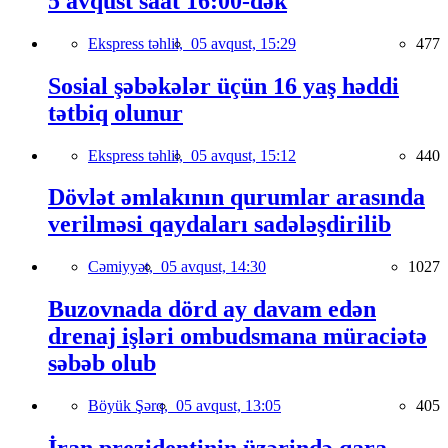
5 avqust saat 16:00-dək
Ekspress təhlil,
05 avqust, 15:29
477
Sosial şəbəkələr üçün 16 yaş həddi
tətbiq olunur
Ekspress təhlil,
05 avqust, 15:12
440
Dövlət əmlakının qurumlar arasında
verilməsi qaydaları sadələşdirilib
Cəmiyyət,
05 avqust, 14:30
1027
Buzovnada dörd ay davam edən
drenaj işləri ombudsmana müraciətə
səbəb olub
Böyük Şərq,
05 avqust, 13:05
405