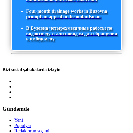
Four-month drainage works in Buzovna
prompt an appeal to the ombudsman
В Бузовна четырехмесячные работы по
водоотводу стали поводом для обращения
к омбудсмену
Bizi sosial şəbəkələrdə izləyin
Gündəmdə
Yeni
Populyar
Redaktorun seçimi