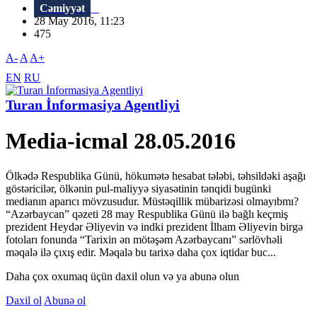
Cəmiyyət
28 May 2016, 11:23
475
A-
A
A+
EN
RU
Turan İnformasiya Agentliyi
Media-icmal 28.05.2016
Ölkədə Respublika Günü, hökumətə hesabat tələbi, təhsildəki aşağı
göstəricilər, ölkənin pul-maliyyə siyasətinin tənqidi bugünki
medianın aparıcı mövzusudur. Müstəqillik mübarizəsi olmayıbmı?
“Azərbaycan” qəzeti 28 may Respublika Günü ilə bağlı keçmiş
prezident Heydər Əliyevin və indki prezident İlham Əliyevin birgə
fotoları fonunda “Tarixin ən mötəşəm Azərbaycanı” sərlövhəli
məqalə ilə çıxış edir. Məqalə bu tarixə daha çox iqtidar buc...
Daha çox oxumaq üçün daxil olun və ya abunə olun
Daxil ol
Abunə ol