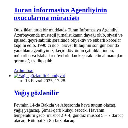
Turan İnformasiya Agentliyinin
oxucularına müraciətı
Otuz ildən artıq bir müddətdə Turan İnformasiya Agentliyi
Azərbaycanda müstəqil jurnalistikanın dayağı olub, siyasi və
iqtisadi qeyri-sabitlik şəraitində obyektiv və etibarlı xəbərlər
təqdim edib. 1990-cı ildə - Sovet İttifaqının son günlərində
yaradılan agentliyimiz, keçid dövrünün çətinliklərindən,
müharibə və islahatlar dövrlərindən keçərək ictimai maraqları
qorumağa sadiq qalıb.
Ardını oxu
Cəmiyyət
13 Fevral 2025, 13:28
Yağış gözlənilir
Fevralın 14-də Bakıda və Abşeronda hava tutqun olacaq,
yağış yağacaq. Şimal-qərb küləyi əsəcək. Havanın
temperaturu gecə müsbət 2 + 4, gündüz müsbət 5 + 7 dərəcə
olacaq. Rütubət 75-85 faiz olacaq.