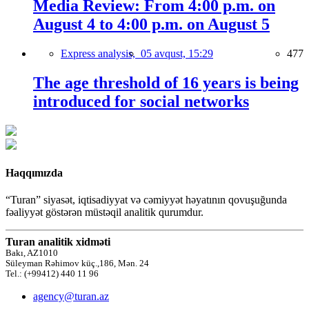
Media Review: From 4:00 p.m. on
August 4 to 4:00 p.m. on August 5
Express analysis,
05 avqust, 15:29
477
The age threshold of 16 years is being
introduced for social networks
Haqqımızda
“Turan” siyasət, iqtisadiyyat və cəmiyyət həyatının qovuşuğunda
fəaliyyət göstərən müstəqil analitik qurumdur.
Turan analitik xidməti
Bakı, AZ1010
Süleyman Rəhimov küç.,186, Mən. 24
Tel.: (+99412) 440 11 96
agency@turan.az