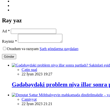
Rəy yaz
Ad *
Rəyiniz *
Oxudum və razıyam
Şərh göndərmə qaydaları
Göndər
Çətin sual
22 İyun 2023 19:27
Gədəbəydəki problem niyə illər sonra 
Cəmiyyət
22 İyun 2023 21:21