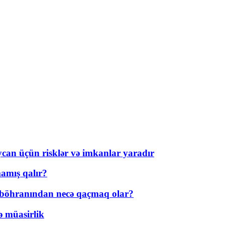
ycan üçün risklər və imkanlar yaradır
amış qalır?
t böhranından necə qaçmaq olar?
ə müasirlik