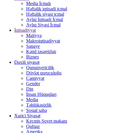
Media İcmalı
Həftəlik iqtisadi icmal
Həftəlik siyasi icmal
Aylıq İqtisadi İcmal
Aylıq Siyasi İcmal
İqtisadiyyat
Maliyyə
Makroiqtisadiyyat
Sənaye
Kənd təsərrüfatı
Biznes
Daxili siyasət
Qanunvericilik
Dövlət quruculuğu
Cəmiyyət
Gender
Din
İnsan Hüquqları
Media
Təhlükəsizlik
Sosial sahə
Xarici Siyasət
Keçmiş Sovet məkanı
Qafqaz
Amerika