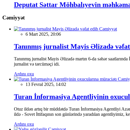
Deputat Səttar Möhbalıyevin məhkəməd
Cəmiyyət
Cəmiyyət
6 Mart 2025, 20:06
Tanınmış jurnalist Mayis Əlizadə vəfat
Tanınmış jurnalist Mayis Əlizadə martın 6-da səhər saatlarında İs
jurnalist və tərcüməçi idi.
Ardını oxu
Cəmiy
13 Fevral 2025, 14:02
Turan İnformasiya Agentliyinin oxucul
Otuz ildən artıq bir müddətdə Turan İnformasiya Agentliyi Azərba
ildə - Sovet İttifaqının son günlərində yaradılan agentliyimiz, 
Ardını oxu
Cəmiyyət