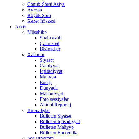
Cənub-Şərqi Asiya
Avropa
Böyük Şərq
Xəzər hövzəsi
Arxiv
Müsahibə
Sual-cavab
Çətin sual
Bizimkiler
Xəbərlər
Siyasət
Cəmiyyət
İqtisadiyyat
Maliyyə
Enerji
Dünyada
Mədəniyyət
Foto sessiyalar
Aktual Reportaj
Buraxılışlar
Bülleten Siyasət
Bülleten İqtisadiyyat
Bülleten Maliyyə
Bülleten Energetika
Söz istəyirəm