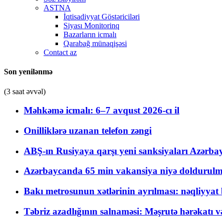
ASTNA
İqtisadiyyat Göstəriciləri
Siyası Monitorinq
Bazarların icmalı
Qarabağ münaqişəsi
Contact az
Son yenilənmə
(3 saat əvvəl)
Məhkəmə icmalı: 6–7 avqust 2026-cı il
Onilliklərə uzanan telefon zəngi
ABŞ-ın Rusiyaya qarşı yeni sanksiyaları Azərba
Azərbaycanda 65 min vakansiya niyə doldurulm
Bakı metrosunun xətlərinin ayrılması: nəqliyya
Təbriz azadlığının salnaməsi: Məşrutə hərəkatı v