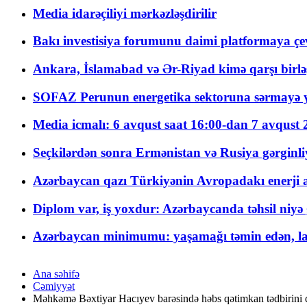
Media idarəçiliyi mərkəzləşdirilir
Bakı investisiya forumunu daimi platformaya çevi
Ankara, İslamabad və Ər-Riyad kimə qarşı birlə
SOFAZ Perunun energetika sektoruna sərmayə ya
Media icmalı: 6 avqust saat 16:00-dan 7 avqust 2
Seçkilərdən sonra Ermənistan və Rusiya gərginliyi
Azərbaycan qazı Türkiyənin Avropadakı enerji am
Diplom var, iş yoxdur: Azərbaycanda təhsil niyə
Azərbaycan minimumu: yaşamağı təmin edən, la
Ana səhifə
Cəmiyyət
Məhkəmə Bəxtiyar Hacıyev barəsində həbs qətimkan tədbirini d