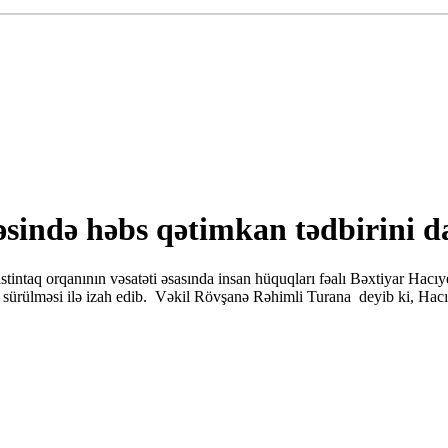
ində həbs qətimkan tədbirini da
ntaq orqanının vəsatəti əsasında insan hüquqları fəalı Bəxtiyar Hacıye
li sürülməsi ilə izah edib. Vəkil Rövşanə Rəhimli Turana deyib ki, Hacıy