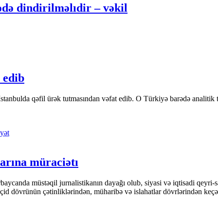
ə dindirilməlıdir – vəkil
 edib
tanbulda qəfil ürək tutmasından vəfat edib. O Türkiyə barədə analitik təfə
yət
arına müraciətı
ycanda müstəqil jurnalistikanın dayağı olub, siyasi və iqtisadi qeyri-sa
keçid dövrünün çətinliklərindən, müharibə və islahatlar dövrlərindən keç