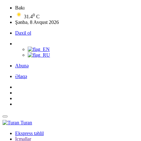
Bakı
0
31.4
C
Şənbə, 8 Avqust 2026
Daxil ol
Abunə
Əlaqə
Turan
Ekspress təhlil
İcmallar