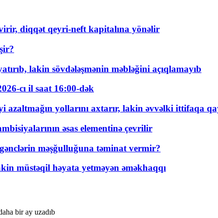
rir, diqqət qeyri-neft kapitalına yönəlir
şir?
tırıb, lakin sövdələşmənin məbləğini açıqlamayıb
026-cı il saat 16:00-dək
 azaltmağın yollarını axtarır, lakin əvvəlki ittifaqa qa
bisiyalarının əsas elementinə çevrilir
 gənclərin məşğulluğuna təminat vermir?
kin müstəqil həyata yetməyən əməkhaqqı
aha bir ay uzadıb