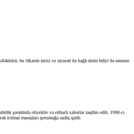
kkürü, bu ölkənin tarixi və siyasəti ilə bağlı dərin biliyi ilə tanınan
bitlik şəraitində obyektiv və etibarlı xəbərlər təqdim edib. 1990-cı
ərək ictimai maraqları qorumağa sadiq qalıb.