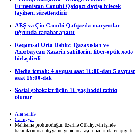
Ermənistan Cənubi Qafqazı dəyişə biləcək
layihəni sürətləndirir
ABŞ və Çin Cənubi Qafqazda marşrutlar
uğrunda rəqabət aparır
Rəqəmsal Orta Dəhliz: Qazaxıstan və
Azərbaycan Xəzərin sahillərini fiber-optik xətlə
birləşdirdi
Media icmalı: 4 avqust saat 16:00-dan 5 avqust
saat 16:00-dək
Sosial şəbəkələr üçün 16 yaş həddi tətbiq
olunur
Ana səhifə
Cəmiyyət
Məhkəmə prokurorluğun üzərinə Gülalıyevin işində
həkimlərin məsuliyyətini yenidən araşdırmaq öhdəliyi qoyub