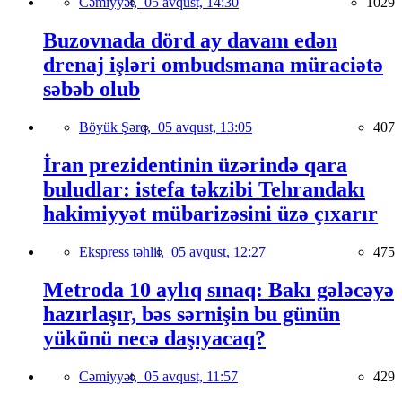
Cəmiyyət,
05 avqust, 14:30
1029
Buzovnada dörd ay davam edən
drenaj işləri ombudsmana müraciətə
səbəb olub
Böyük Şərq,
05 avqust, 13:05
407
İran prezidentinin üzərində qara
buludlar: istefa təkzibi Tehrandakı
hakimiyyət mübarizəsini üzə çıxarır
Ekspress təhlil,
05 avqust, 12:27
475
Metroda 10 aylıq sınaq: Bakı gələcəyə
hazırlaşır, bəs sərnişin bu günün
yükünü necə daşıyacaq?
Cəmiyyət,
05 avqust, 11:57
429