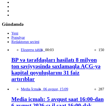
Gündəmdə
Yeni
Populyar
Redaktorun seçimi
Ekspress təhlil,
00:03
150
BP və tərəfdaşları hasilatı 8 milyon
ton səviyyəsində saxlamaqla AÇG-yə
kapital qoyuluşlarını 31 faiz
artırıblar
Media İcmalı,
06 avqust, 15:09
287
Media icmalı: 5 avqust saat 16:00-dan
6 avqust 2026-cı il saat 16:00-dək