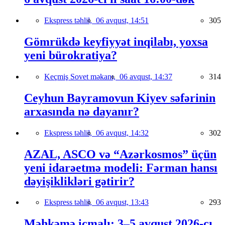
Ekspress təhlil,
06 avqust, 14:51
305
Gömrükdə keyfiyyət inqilabı, yoxsa
yeni bürokratiya?
Keçmiş Sovet məkanı,
06 avqust, 14:37
314
Ceyhun Bayramovun Kiyev səfərinin
arxasında nə dayanır?
Ekspress təhlil,
06 avqust, 14:32
302
AZAL, ASCO və “Azərkosmos” üçün
yeni idarəetmə modeli: Fərman hansı
dəyişiklikləri gətirir?
Ekspress təhlil,
06 avqust, 13:43
293
Məhkəmə icmalı: 3–5 avqust 2026-cı