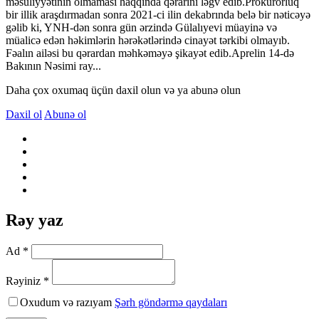
məsuliyyətinin olmaması haqqında qərarını ləğv edib.Prokurorluq
bir illik araşdırmadan sonra 2021-ci ilin dekabrında belə bir nəticəyə
gəlib ki, YNH-dən sonra gün ərzində Gülalıyevi müayinə və
müalicə edən həkimlərin hərəkətlərində cinayət tərkibi olmayıb.
Fəalın ailəsi bu qərardan məhkəməyə şikayət edib.Aprelin 14-də
Bakının Nəsimi ray...
Daha çox oxumaq üçün daxil olun və ya abunə olun
Daxil ol
Abunə ol
Rəy yaz
Ad *
Rəyiniz *
Oxudum və razıyam
Şərh göndərmə qaydaları