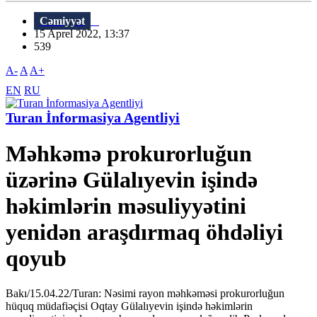
Cəmiyyət
15 Aprel 2022, 13:37
539
A-
A
A+
EN
RU
Turan İnformasiya Agentliyi
Məhkəmə prokurorluğun
üzərinə Gülalıyevin işində
həkimlərin məsuliyyətini
yenidən araşdırmaq öhdəliyi
qoyub
Bakı/15.04.22/Turan: Nəsimi rayon məhkəməsi prokurorluğun
hüquq müdafiəçisi Oqtay Gülalıyevin işində həkimlərin