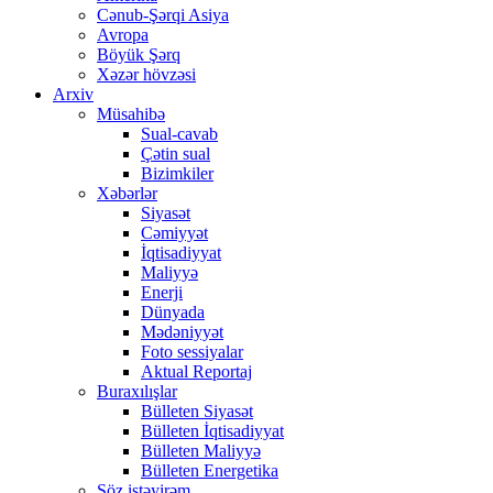
Cənub-Şərqi Asiya
Avropa
Böyük Şərq
Xəzər hövzəsi
Arxiv
Müsahibə
Sual-cavab
Çətin sual
Bizimkiler
Xəbərlər
Siyasət
Cəmiyyət
İqtisadiyyat
Maliyyə
Enerji
Dünyada
Mədəniyyət
Foto sessiyalar
Aktual Reportaj
Buraxılışlar
Bülleten Siyasət
Bülleten İqtisadiyyat
Bülleten Maliyyə
Bülleten Energetika
Söz istəyirəm