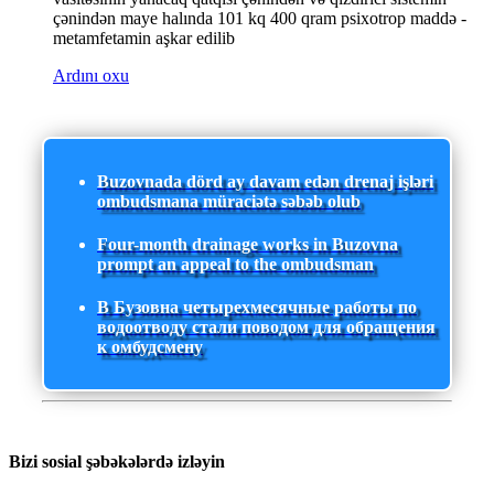
çənindən maye halında 101 kq 400 qram psixotrop maddə -
metamfetamin aşkar edilib
Ardını oxu
Buzovnada dörd ay davam edən drenaj işləri
ombudsmana müraciətə səbəb olub
Four-month drainage works in Buzovna
prompt an appeal to the ombudsman
В Бузовна четырехмесячные работы по
водоотводу стали поводом для обращения
к омбудсмену
Bizi sosial şəbəkələrdə izləyin