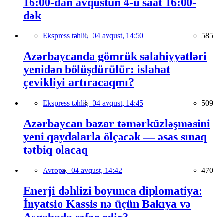
16:00-dan avqustun 4-ü saat 16:00-
dək
Ekspress təhlil,
04 avqust, 14:50
585
Azərbaycanda gömrük səlahiyyətləri
yenidən bölüşdürülür: islahat
çevikliyi artıracaqmı?
Ekspress təhlil,
04 avqust, 14:45
509
Azərbaycan bazar təmərküzləşməsini
yeni qaydalarla ölçəcək — əsas sınaq
tətbiq olacaq
Avropa,
04 avqust, 14:42
470
Enerji dəhlizi boyunca diplomatiya:
İnyatsio Kassis nə üçün Bakıya və