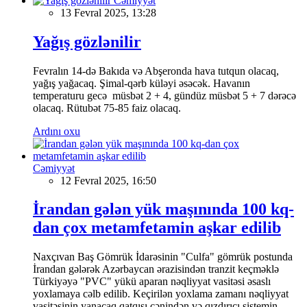
Cəmiyyət
13 Fevral 2025, 13:28
Yağış gözlənilir
Fevralın 14-də Bakıda və Abşeronda hava tutqun olacaq,
yağış yağacaq. Şimal-qərb küləyi əsəcək. Havanın
temperaturu gecə müsbət 2 + 4, gündüz müsbət 5 + 7 dərəcə
olacaq. Rütubət 75-85 faiz olacaq.
Ardını oxu
Cəmiyyət
12 Fevral 2025, 16:50
İrandan gələn yük maşınında 100 kq-
dan çox metamfetamin aşkar edilib
Naxçıvan Baş Gömrük İdarəsinin "Culfa" gömrük postunda
İrandan gələrək Azərbaycan ərazisindən tranzit keçməklə
Türkiyəyə "PVC" yükü aparan nəqliyyat vasitəsi əsaslı
yoxlamaya cəlb edilib. Keçirilən yoxlama zamanı nəqliyyat
vasitəsinin yanacaq qatqısı çənindən və qızdırıcı sistemin