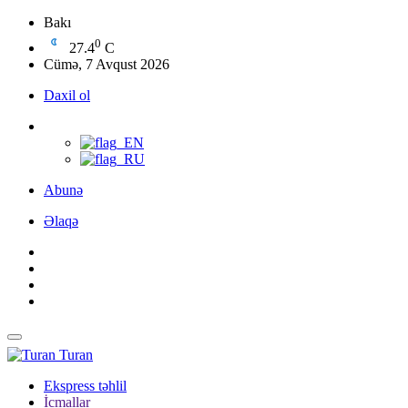
Bakı
0
27.4
C
Cümə, 7 Avqust 2026
Daxil ol
Abunə
Əlaqə
Turan
Ekspress təhlil
İcmallar