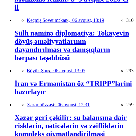
il
Keçmiş Sovet məkanı,
06 avqust, 13:19
310
Sülh naminə diplomatiya: Tokayevin
döyüş əməliyyatlarının
dayandırılması və danışıqların
bərpası təşəbbüsü
Böyük Şərq,
06 avqust, 13:05
293
İran və Ermənistan öz “TRIPP”lərini
hazırlayır
Xəzər hövzəsi,
06 avqust, 12:31
259
Xəzər geri çəkilir: su balansına dair
risklərin, nəticələrin və zəifliklərin
kompleks qiymətləndirilməsi