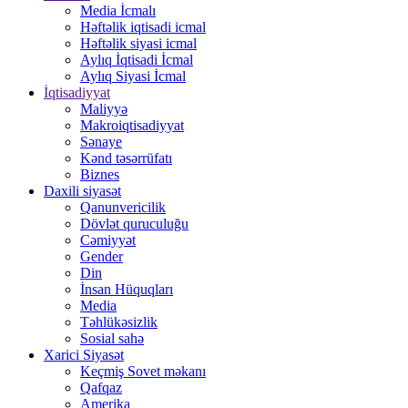
Media İcmalı
Həftəlik iqtisadi icmal
Həftəlik siyasi icmal
Aylıq İqtisadi İcmal
Aylıq Siyasi İcmal
İqtisadiyyat
Maliyyə
Makroiqtisadiyyat
Sənaye
Kənd təsərrüfatı
Biznes
Daxili siyasət
Qanunvericilik
Dövlət quruculuğu
Cəmiyyət
Gender
Din
İnsan Hüquqları
Media
Təhlükəsizlik
Sosial sahə
Xarici Siyasət
Keçmiş Sovet məkanı
Qafqaz
Amerika