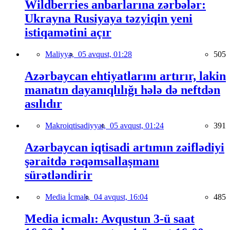
Wildberries anbarlarına zərbələr:
Ukrayna Rusiyaya təzyiqin yeni
istiqamətini açır
Maliyyə,
05 avqust, 01:28
505
Azərbaycan ehtiyatlarını artırır, lakin
manatın dayanıqlılığı hələ də neftdən
asılıdır
Makroiqtisadiyyat,
05 avqust, 01:24
391
Azərbaycan iqtisadi artımın zəiflədiyi
şəraitdə rəqəmsallaşmanı
sürətləndirir
Media İcmalı,
04 avqust, 16:04
485
Media icmalı: Avqustun 3-ü saat