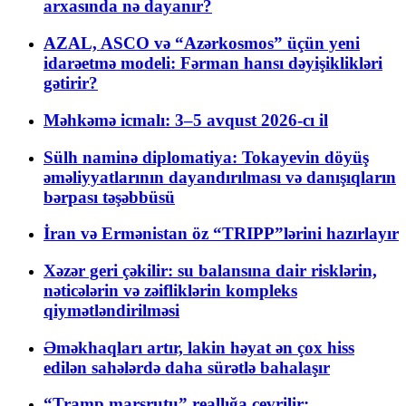
arxasında nə dayanır?
AZAL, ASCO və “Azərkosmos” üçün yeni
idarəetmə modeli: Fərman hansı dəyişiklikləri
gətirir?
Məhkəmə icmalı: 3–5 avqust 2026-cı il
Sülh naminə diplomatiya: Tokayevin döyüş
əməliyyatlarının dayandırılması və danışıqların
bərpası təşəbbüsü
İran və Ermənistan öz “TRIPP”lərini hazırlayır
Xəzər geri çəkilir: su balansına dair risklərin,
nəticələrin və zəifliklərin kompleks
qiymətləndirilməsi
Əməkhaqları artır, lakin həyat ən çox hiss
edilən sahələrdə daha sürətlə bahalaşır
“Tramp marşrutu” reallığa çevrilir: