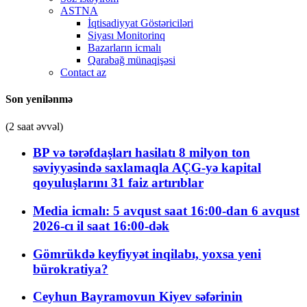
ASTNA
İqtisadiyyat Göstəriciləri
Siyası Monitorinq
Bazarların icmalı
Qarabağ münaqişəsi
Contact az
Son yenilənmə
(2 saat əvvəl)
BP və tərəfdaşları hasilatı 8 milyon ton
səviyyəsində saxlamaqla AÇG-yə kapital
qoyuluşlarını 31 faiz artırıblar
Media icmalı: 5 avqust saat 16:00-dan 6 avqust
2026-cı il saat 16:00-dək
Gömrükdə keyfiyyət inqilabı, yoxsa yeni
bürokratiya?
Ceyhun Bayramovun Kiyev səfərinin