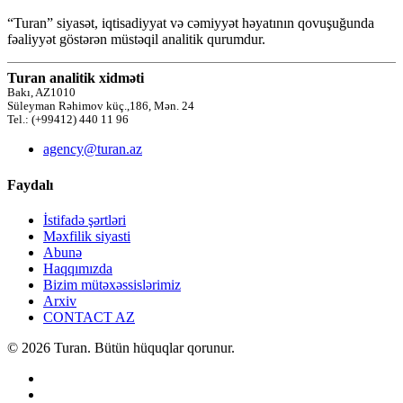
“Turan” siyasət, iqtisadiyyat və cəmiyyət həyatının qovuşuğunda
fəaliyyət göstərən müstəqil analitik qurumdur.
Turan analitik xidməti
Bakı, AZ1010
Süleyman Rəhimov küç.,186, Mən. 24
Tel.: (+99412) 440 11 96
agency@turan.az
Faydalı
İstifadə şərtləri
Məxfilik siyasti
Abunə
Haqqımızda
Bizim mütəxəssislərimiz
Arxiv
CONTACT AZ
© 2026 Turan. Bütün hüquqlar qorunur.