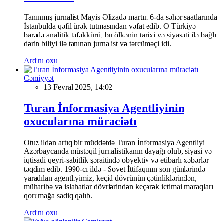
Tanınmış jurnalist Mayis Əlizadə martın 6-da səhər saatlarında
İstanbulda qəfil ürək tutmasından vəfat edib. O Türkiyə
barədə analitik təfəkkürü, bu ölkənin tarixi və siyasəti ilə bağlı
dərin biliyi ilə tanınan jurnalist və tərcüməçi idi.
Ardını oxu
Cəmiyyət
13 Fevral 2025, 14:02
Turan İnformasiya Agentliyinin
oxucularına müraciətı
Otuz ildən artıq bir müddətdə Turan İnformasiya Agentliyi
Azərbaycanda müstəqil jurnalistikanın dayağı olub, siyasi və
iqtisadi qeyri-sabitlik şəraitində obyektiv və etibarlı xəbərlər
təqdim edib. 1990-cı ildə - Sovet İttifaqının son günlərində
yaradılan agentliyimiz, keçid dövrünün çətinliklərindən,
müharibə və islahatlar dövrlərindən keçərək ictimai maraqları
qorumağa sadiq qalıb.
Ardını oxu