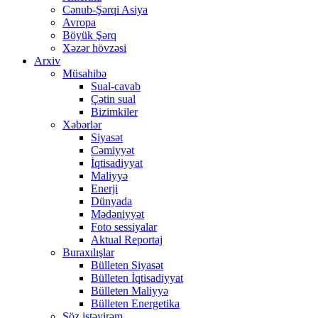
Cənub-Şərqi Asiya
Avropa
Böyük Şərq
Xəzər hövzəsi
Arxiv
Müsahibə
Sual-cavab
Çətin sual
Bizimkiler
Xəbərlər
Siyasət
Cəmiyyət
İqtisadiyyat
Maliyyə
Enerji
Dünyada
Mədəniyyət
Foto sessiyalar
Aktual Reportaj
Buraxılışlar
Bülleten Siyasət
Bülleten İqtisadiyyat
Bülleten Maliyyə
Bülleten Energetika
Söz istəyirəm