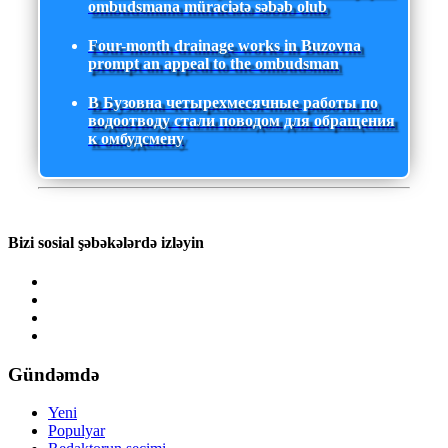
ombudsmana müraciətə səbəb olub
Four-month drainage works in Buzovna
prompt an appeal to the ombudsman
В Бузовна четырехмесячные работы по
водоотводу стали поводом для обращения
к омбудсмену
Bizi sosial şəbəkələrdə izləyin
Gündəmdə
Yeni
Populyar