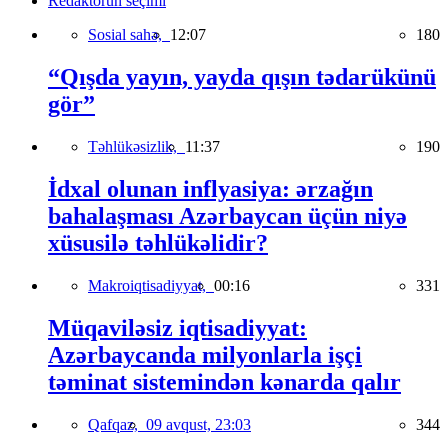
Redaktorun seçimi
Sosial sahə,
12:07
180
“Qışda yayın, yayda qışın tədarükünü
gör”
Təhlükəsizlik,
11:37
190
İdxal olunan inflyasiya: ərzağın
bahalaşması Azərbaycan üçün niyə
xüsusilə təhlükəlidir?
Makroiqtisadiyyat,
00:16
331
Müqaviləsiz iqtisadiyyat:
Azərbaycanda milyonlarla işçi
təminat sistemindən kənarda qalır
Qafqaz,
09 avqust, 23:03
344