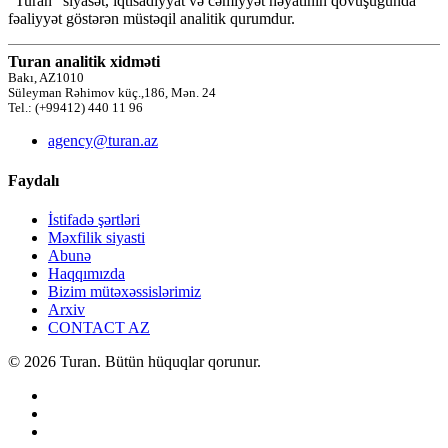
“Turan” siyasət, iqtisadiyyat və cəmiyyət həyatının qovuşuğunda
fəaliyyət göstərən müstəqil analitik qurumdur.
Turan analitik xidməti
Bakı, AZ1010
Süleyman Rəhimov küç.,186, Mən. 24
Tel.: (+99412) 440 11 96
agency@turan.az
Faydalı
İstifadə şərtləri
Məxfilik siyasti
Abunə
Haqqımızda
Bizim mütəxəssislərimiz
Arxiv
CONTACT AZ
© 2026 Turan. Bütün hüquqlar qorunur.