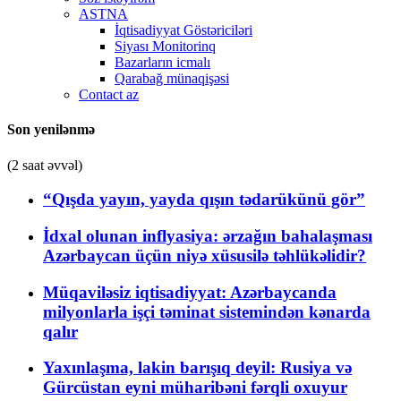
ASTNA
İqtisadiyyat Göstəriciləri
Siyası Monitorinq
Bazarların icmalı
Qarabağ münaqişəsi
Contact az
Son yenilənmə
(2 saat əvvəl)
“Qışda yayın, yayda qışın tədarükünü gör”
İdxal olunan inflyasiya: ərzağın bahalaşması
Azərbaycan üçün niyə xüsusilə təhlükəlidir?
Müqaviləsiz iqtisadiyyat: Azərbaycanda
milyonlarla işçi təminat sistemindən kənarda
qalır
Yaxınlaşma, lakin barışıq deyil: Rusiya və
Gürcüstan eyni müharibəni fərqli oxuyur