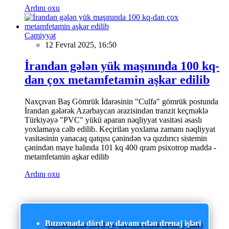
Ardını oxu
Cəmiyyət
12 Fevral 2025, 16:50
İrandan gələn yük maşınında 100 kq-
dan çox metamfetamin aşkar edilib
Naxçıvan Baş Gömrük İdarəsinin "Culfa" gömrük postunda
İrandan gələrək Azərbaycan ərazisindən tranzit keçməklə
Türkiyəyə "PVC" yükü aparan nəqliyyat vasitəsi əsaslı
yoxlamaya cəlb edilib. Keçirilən yoxlama zamanı nəqliyyat
vasitəsinin yanacaq qatqısı çənindən və qızdırıcı sistemin
çənindən maye halında 101 kq 400 qram psixotrop maddə -
metamfetamin aşkar edilib
Ardını oxu
Buzovnada dörd ay davam edən drenaj işləri