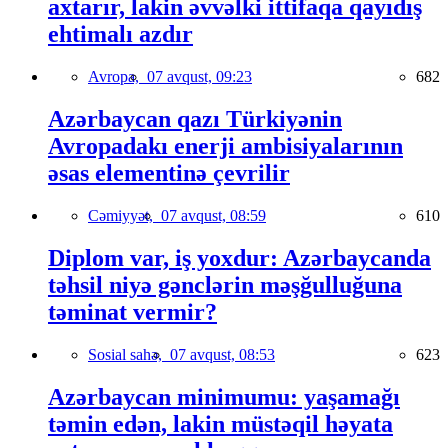
axtarır, lakin əvvəlki ittifaqa qayıdış
ehtimalı azdır
Avropa,
07 avqust, 09:23
682
Azərbaycan qazı Türkiyənin
Avropadakı enerji ambisiyalarının
əsas elementinə çevrilir
Cəmiyyət,
07 avqust, 08:59
610
Diplom var, iş yoxdur: Azərbaycanda
təhsil niyə gənclərin məşğulluğuna
təminat vermir?
Sosial sahə,
07 avqust, 08:53
623
Azərbaycan minimumu: yaşamağı
təmin edən, lakin müstəqil həyata