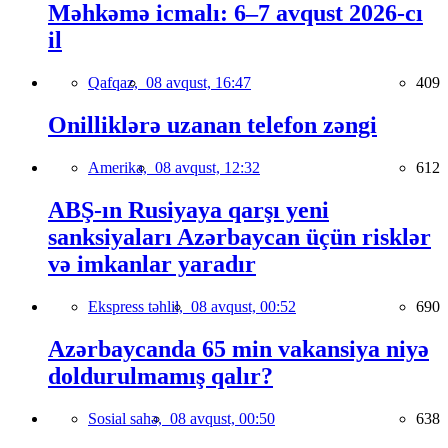
Məhkəmə icmalı: 6–7 avqust 2026-cı
il
Qafqaz,
08 avqust, 16:47
409
Onilliklərə uzanan telefon zəngi
Amerika,
08 avqust, 12:32
612
ABŞ-ın Rusiyaya qarşı yeni
sanksiyaları Azərbaycan üçün risklər
və imkanlar yaradır
Ekspress təhlil,
08 avqust, 00:52
690
Azərbaycanda 65 min vakansiya niyə
doldurulmamış qalır?
Sosial sahə,
08 avqust, 00:50
638