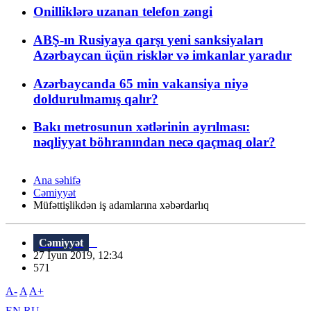
Onilliklərə uzanan telefon zəngi
ABŞ-ın Rusiyaya qarşı yeni sanksiyaları
Azərbaycan üçün risklər və imkanlar yaradır
Azərbaycanda 65 min vakansiya niyə
doldurulmamış qalır?
Bakı metrosunun xətlərinin ayrılması:
nəqliyyat böhranından necə qaçmaq olar?
Ana səhifə
Cəmiyyət
Müfəttişlikdən iş adamlarına xəbərdarlıq
Cəmiyyət
27 İyun 2019, 12:34
571
A-
A
A+
EN
RU