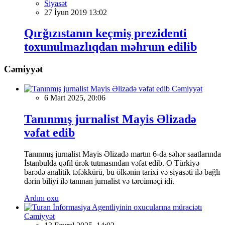
Siyasət
27 İyun 2019 13:02
Qırğızıstanın keçmiş prezidenti
toxunulmazlıqdan məhrum edilib
Cəmiyyət
Cəmiyyət
6 Mart 2025, 20:06
Tanınmış jurnalist Mayis Əlizadə
vəfat edib
Tanınmış jurnalist Mayis Əlizadə martın 6-da səhər saatlarında
İstanbulda qəfil ürək tutmasından vəfat edib. O Türkiyə
barədə analitik təfəkkürü, bu ölkənin tarixi və siyasəti ilə bağlı
dərin biliyi ilə tanınan jurnalist və tərcüməçi idi.
Ardını oxu
Cəmiyyət