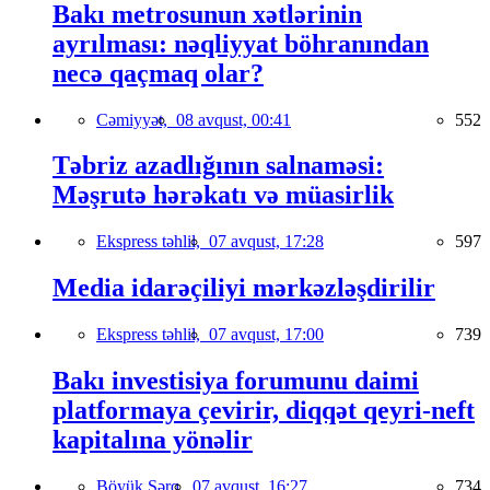
Bakı metrosunun xətlərinin
ayrılması: nəqliyyat böhranından
necə qaçmaq olar?
Cəmiyyət,
08 avqust, 00:41
552
Təbriz azadlığının salnaməsi:
Məşrutə hərəkatı və müasirlik
Ekspress təhlil,
07 avqust, 17:28
597
Media idarəçiliyi mərkəzləşdirilir
Ekspress təhlil,
07 avqust, 17:00
739
Bakı investisiya forumunu daimi
platformaya çevirir, diqqət qeyri-neft
kapitalına yönəlir
Böyük Şərq,
07 avqust, 16:27
734