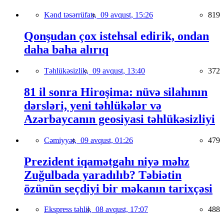
Kənd təsərrüfatı,
09 avqust, 15:26
819
Qonşudan çox istehsal edirik, ondan
daha baha alırıq
Təhlükəsizlik,
09 avqust, 13:40
372
81 il sonra Hiroşima: nüvə silahının
dərsləri, yeni təhlükələr və
Azərbaycanın geosiyasi təhlükəsizliyi
Cəmiyyət,
09 avqust, 01:26
479
Prezident iqamətgahı niyə məhz
Zuğulbada yaradılıb? Təbiətin
özünün seçdiyi bir məkanın tarixçəsi
Ekspress təhlil,
08 avqust, 17:07
488