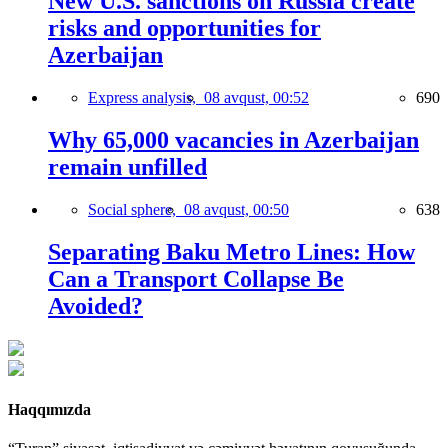
New U.S. sanctions on Russia create
risks and opportunities for
Azerbaijan
Express analysis,
08 avqust, 00:52
690
Why 65,000 vacancies in Azerbaijan
remain unfilled
Social sphere,
08 avqust, 00:50
638
Separating Baku Metro Lines: How
Can a Transport Collapse Be
Avoided?
Haqqımızda