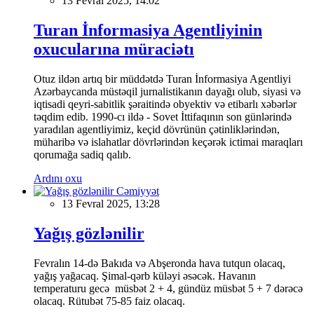
13 Fevral 2025, 14:02
Turan İnformasiya Agentliyinin
oxucularına müraciətı
Otuz ildən artıq bir müddətdə Turan İnformasiya Agentliyi
Azərbaycanda müstəqil jurnalistikanın dayağı olub, siyasi və
iqtisadi qeyri-sabitlik şəraitində obyektiv və etibarlı xəbərlər
təqdim edib. 1990-cı ildə - Sovet İttifaqının son günlərində
yaradılan agentliyimiz, keçid dövrünün çətinliklərindən,
müharibə və islahatlar dövrlərindən keçərək ictimai maraqları
qorumağa sadiq qalıb.
Ardını oxu
Cəmiyyət
13 Fevral 2025, 13:28
Yağış gözlənilir
Fevralın 14-də Bakıda və Abşeronda hava tutqun olacaq,
yağış yağacaq. Şimal-qərb küləyi əsəcək. Havanın
temperaturu gecə müsbət 2 + 4, gündüz müsbət 5 + 7 dərəcə
olacaq. Rütubət 75-85 faiz olacaq.