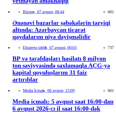
yetməyən əməkhaqqı
Biznes,
07 avqust, 08:44
601
Ənənəvi bazarlar şəbəkələrin təzyiqi
altında: Azərbaycan ticarət
qaydalarını niyə dəyişməlidir
Ekspress təhlil,
07 avqust, 00:03
737
BP və tərəfdaşları hasilatı 8 milyon
ton səviyyəsində saxlamaqla AÇG-yə
kapital qoyuluşlarını 31 faiz
artırıblar
Media İcmalı,
06 avqust, 15:09
661
Media icmalı: 5 avqust saat 16:00-dan
6 avqust 2026-cı il saat 16:00-dək