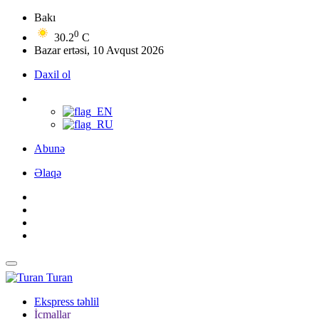
Bakı
0
30.2
C
Bazar ertəsi, 10 Avqust 2026
Daxil ol
Abunə
Əlaqə
Turan
Ekspress təhlil
İcmallar