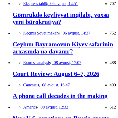
Ekspress təhlil,
06 avqust, 14:51
707
Gömrükdə keyfiyyət inqilabı, yoxsa
yeni bürokratiya?
Keçmiş Sovet məkanı,
06 avqust, 14:37
752
Ceyhun Bayramovun Kiyev səfərinin
arxasında nə dayanır?
Express analysis,
08 avqust, 17:07
488
Court Review: August 6–7, 2026
Caucasus,
08 avqust, 16:47
409
A phone call decades in the making
America,
08 avqust, 12:32
612