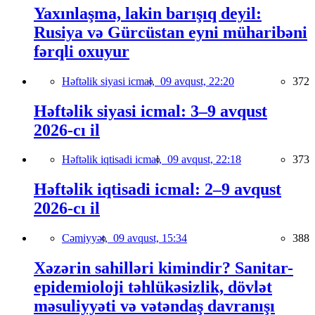
Yaxınlaşma, lakin barışıq deyil:
Rusiya və Gürcüstan eyni müharibəni
fərqli oxuyur
Həftəlik siyasi icmal,
09 avqust, 22:20
372
Həftəlik siyasi icmal: 3–9 avqust
2026-cı il
Həftəlik iqtisadi icmal,
09 avqust, 22:18
373
Həftəlik iqtisadi icmal: 2–9 avqust
2026-cı il
Cəmiyyət,
09 avqust, 15:34
388
Xəzərin sahilləri kimindir? Sanitar-
epidemioloji təhlükəsizlik, dövlət
məsuliyyəti və vətəndaş davranışı