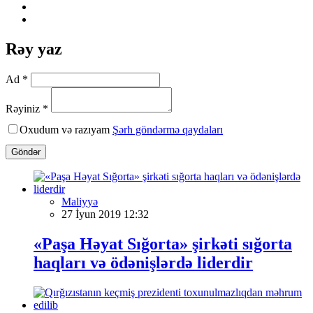
Rəy yaz
Ad *
Rəyiniz *
Oxudum və razıyam
Şərh göndərmə qaydaları
Göndər
Maliyyə
27 İyun 2019 12:32
«Paşa Həyat Sığorta» şirkəti sığorta
haqları və ödənişlərdə liderdir