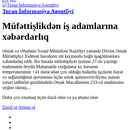
Turan İnformasiya Agentliyi
Müfəttişlikdən iş adamlarına
xəbərdarlıq
Əmək və Əhalinin Sosial Müdafiəsi Nazirliyi yanında Dövlət Əmək
Müfəttişliyi Xidməti havaların siti keçməsilə bağlı işəgötürənlərə
xəbərdarlıq edib. Bu barədə müfəttişliyin iyunun 27-də yaydığı
məlumatda deyilir.Məlumatda vurğulanır ki, havanın
temperaturunun +41 dərəcədən çox olduğu hallarda işçilərin həyat
və sağlamlığının qorunması üçün əmək qanunvericiliyinə əsasən
zəruri tədbirlər görülməlidir.Əmək Məcəlləsinin 233-cü maddəsinə
uyğun olaraq,...
Daha çox oxumaq üçün daxil olun və ya abunə olun
Daxil ol
Abunə ol