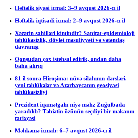
Həftəlik siyasi icmal: 3–9 avqust 2026-cı il
Həftəlik iqtisadi icmal: 2–9 avqust 2026-cı il
Xəzərin sahilləri kimindir? Sanitar-epidemioloji
təhlükəsizlik, dövlət məsuliyyəti və vətəndaş
davranışı
Qonşudan çox istehsal edirik, ondan daha
baha alırıq
81 il sonra Hiroşima: nüvə silahının dərsləri,
yeni təhlükələr və Azərbaycanın geosiyasi
təhlükəsizliyi
Prezident iqamətgahı niyə məhz Zuğulbada
yaradılıb? Təbiətin özünün seçdiyi bir məkanın
tarixçəsi
Məhkəmə icmalı: 6–7 avqust 2026-cı il