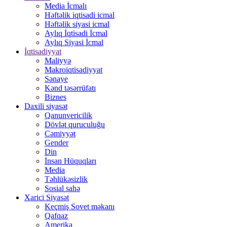
Media İcmalı
Həftəlik iqtisadi icmal
Həftəlik siyasi icmal
Aylıq İqtisadi İcmal
Aylıq Siyasi İcmal
İqtisadiyyat
Maliyyə
Makroiqtisadiyyat
Sənaye
Kənd təsərrüfatı
Biznes
Daxili siyasət
Qanunvericilik
Dövlət quruculuğu
Cəmiyyət
Gender
Din
İnsan Hüquqları
Media
Təhlükəsizlik
Sosial sahə
Xarici Siyasət
Keçmiş Sovet məkanı
Qafqaz
Amerika