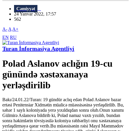
Cəmiyyət
24 Yanvar 2022, 17:57
562
A-
A
A+
EN
RU
Turan İnformasiya Agentliyi
Polad Aslanov aclığın 19-cu
günündə xəstəxanaya
yerləşdirilib
Bakı/24.01.22/Turan: 19 gündür aclıq edən Polad Aslanov bazar
ertəsi Penitensiar Xidmətin müalicə müəssisəsinə yerləşdirilib. Bu,
səhər 1 saylı koloniyada yerə yıxıldıqdan sonra olub.Onun xanımı
Gülmirə Aslanova bildirib ki, Polad namaz vaxtı yıxılıb, bundan
sonra həkimlərin tövsiyəsilə koloniya rəhbərliyi onu xəstəxanaya
yerləşdirməyə qərar verib.Bu müəssisənin rəisi Mayıl Məmmədov