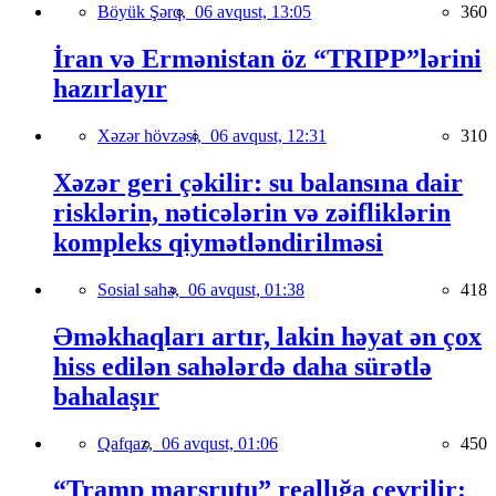
Böyük Şərq,
06 avqust, 13:05
360
İran və Ermənistan öz “TRIPP”lərini
hazırlayır
Xəzər hövzəsi,
06 avqust, 12:31
310
Xəzər geri çəkilir: su balansına dair
risklərin, nəticələrin və zəifliklərin
kompleks qiymətləndirilməsi
Sosial sahə,
06 avqust, 01:38
418
Əməkhaqları artır, lakin həyat ən çox
hiss edilən sahələrdə daha sürətlə
bahalaşır
Qafqaz,
06 avqust, 01:06
450
“Tramp marşrutu” reallığa çevrilir: