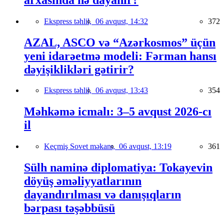
Ekspress təhlil,
06 avqust, 14:32
372
AZAL, ASCO və “Azərkosmos” üçün
yeni idarəetmə modeli: Fərman hansı
dəyişiklikləri gətirir?
Ekspress təhlil,
06 avqust, 13:43
354
Məhkəmə icmalı: 3–5 avqust 2026-cı
il
Keçmiş Sovet məkanı,
06 avqust, 13:19
361
Sülh naminə diplomatiya: Tokayevin
döyüş əməliyyatlarının
dayandırılması və danışıqların
bərpası təşəbbüsü