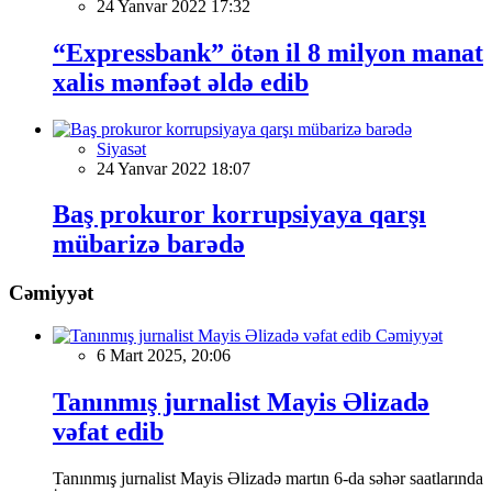
24 Yanvar 2022 17:32
“Expressbank” ötən il 8 milyon manat
xalis mənfəət əldə edib
Siyasət
24 Yanvar 2022 18:07
Baş prokuror korrupsiyaya qarşı
mübarizə barədə
Cəmiyyət
Cəmiyyət
6 Mart 2025, 20:06
Tanınmış jurnalist Mayis Əlizadə
vəfat edib
Tanınmış jurnalist Mayis Əlizadə martın 6-da səhər saatlarında