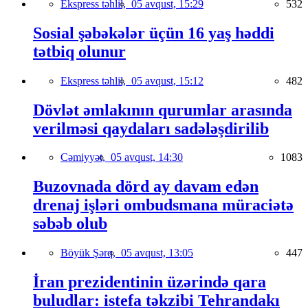
Ekspress təhlil,
05 avqust, 15:29
532
Sosial şəbəkələr üçün 16 yaş həddi
tətbiq olunur
Ekspress təhlil,
05 avqust, 15:12
482
Dövlət əmlakının qurumlar arasında
verilməsi qaydaları sadələşdirilib
Cəmiyyət,
05 avqust, 14:30
1083
Buzovnada dörd ay davam edən
drenaj işləri ombudsmana müraciətə
səbəb olub
Böyük Şərq,
05 avqust, 13:05
447
İran prezidentinin üzərində qara
buludlar: istefa təkzibi Tehrandakı