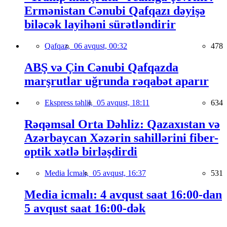
Ermənistan Cənubi Qafqazı dəyişə
biləcək layihəni sürətləndirir
Qafqaz,
06 avqust, 00:32
478
ABŞ və Çin Cənubi Qafqazda
marşrutlar uğrunda rəqabət aparır
Ekspress təhlil,
05 avqust, 18:11
634
Rəqəmsal Orta Dəhliz: Qazaxıstan və
Azərbaycan Xəzərin sahillərini fiber-
optik xətlə birləşdirdi
Media İcmalı,
05 avqust, 16:37
531
Media icmalı: 4 avqust saat 16:00-dan
5 avqust saat 16:00-dək