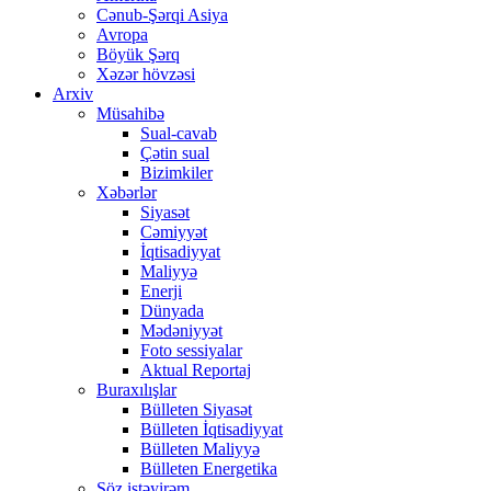
Cənub-Şərqi Asiya
Avropa
Böyük Şərq
Xəzər hövzəsi
Arxiv
Müsahibə
Sual-cavab
Çətin sual
Bizimkiler
Xəbərlər
Siyasət
Cəmiyyət
İqtisadiyyat
Maliyyə
Enerji
Dünyada
Mədəniyyət
Foto sessiyalar
Aktual Reportaj
Buraxılışlar
Bülleten Siyasət
Bülleten İqtisadiyyat
Bülleten Maliyyə
Bülleten Energetika
Söz istəyirəm