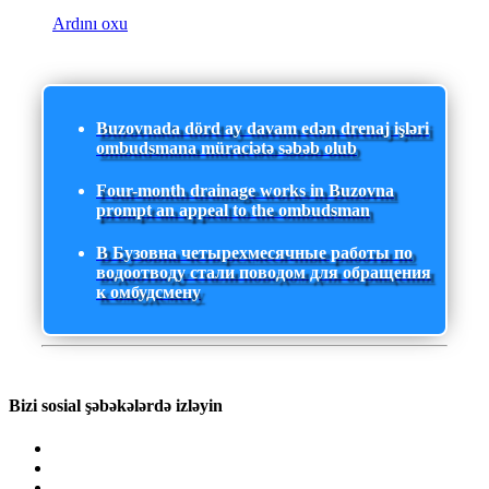
Ardını oxu
Buzovnada dörd ay davam edən drenaj işləri
ombudsmana müraciətə səbəb olub
Four-month drainage works in Buzovna
prompt an appeal to the ombudsman
В Бузовна четырехмесячные работы по
водоотводу стали поводом для обращения
к омбудсмену
Bizi sosial şəbəkələrdə izləyin