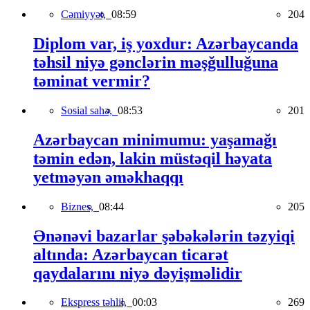
Cəmiyyət,
08:59
204
Diplom var, iş yoxdur: Azərbaycanda
təhsil niyə gənclərin məşğulluğuna
təminat vermir?
Sosial sahə,
08:53
201
Azərbaycan minimumu: yaşamağı
təmin edən, lakin müstəqil həyata
yetməyən əməkhaqqı
Biznes,
08:44
205
Ənənəvi bazarlar şəbəkələrin təzyiqi
altında: Azərbaycan ticarət
qaydalarını niyə dəyişməlidir
Ekspress təhlil,
00:03
269