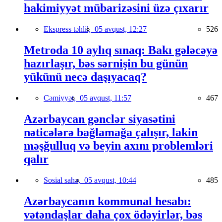
hakimiyyət mübarizəsini üzə çıxarır
Ekspress təhlil,
05 avqust, 12:27
526
Metroda 10 aylıq sınaq: Bakı gələcəyə
hazırlaşır, bəs sərnişin bu günün
yükünü necə daşıyacaq?
Cəmiyyət,
05 avqust, 11:57
467
Azərbaycan gənclər siyasətini
nəticələrə bağlamağa çalışır, lakin
məşğulluq və beyin axını problemləri
qalır
Sosial sahə,
05 avqust, 10:44
485
Azərbaycanın kommunal hesabı:
vətəndaşlar daha çox ödəyirlər, bəs