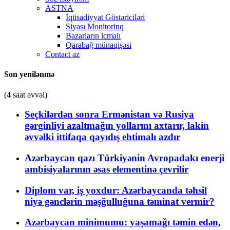
ASTNA
İqtisadiyyat Göstəriciləri
Siyası Monitorinq
Bazarların icmalı
Qarabağ münaqişəsi
Contact az
Son yenilənmə
(4 saat əvvəl)
Seçkilərdən sonra Ermənistan və Rusiya
gərginliyi azaltmağın yollarını axtarır, lakin
əvvəlki ittifaqa qayıdış ehtimalı azdır
Azərbaycan qazı Türkiyənin Avropadakı enerji
ambisiyalarının əsas elementinə çevrilir
Diplom var, iş yoxdur: Azərbaycanda təhsil
niyə gənclərin məşğulluğuna təminat vermir?
Azərbaycan minimumu: yaşamağı təmin edən,