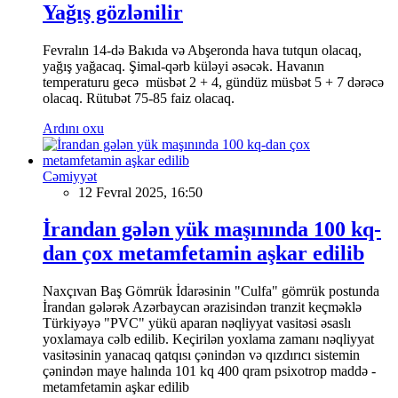
Yağış gözlənilir
Fevralın 14-də Bakıda və Abşeronda hava tutqun olacaq,
yağış yağacaq. Şimal-qərb küləyi əsəcək. Havanın
temperaturu gecə müsbət 2 + 4, gündüz müsbət 5 + 7 dərəcə
olacaq. Rütubət 75-85 faiz olacaq.
Ardını oxu
Cəmiyyət
12 Fevral 2025, 16:50
İrandan gələn yük maşınında 100 kq-
dan çox metamfetamin aşkar edilib
Naxçıvan Baş Gömrük İdarəsinin "Culfa" gömrük postunda
İrandan gələrək Azərbaycan ərazisindən tranzit keçməklə
Türkiyəyə "PVC" yükü aparan nəqliyyat vasitəsi əsaslı
yoxlamaya cəlb edilib. Keçirilən yoxlama zamanı nəqliyyat
vasitəsinin yanacaq qatqısı çənindən və qızdırıcı sistemin
çənindən maye halında 101 kq 400 qram psixotrop maddə -
metamfetamin aşkar edilib