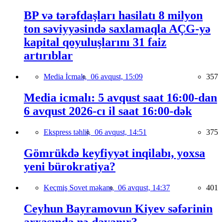
BP və tərəfdaşları hasilatı 8 milyon
ton səviyyəsində saxlamaqla AÇG-yə
kapital qoyuluşlarını 31 faiz
artırıblar
Media İcmalı,
06 avqust, 15:09
357
Media icmalı: 5 avqust saat 16:00-dan
6 avqust 2026-cı il saat 16:00-dək
Ekspress təhlil,
06 avqust, 14:51
375
Gömrükdə keyfiyyət inqilabı, yoxsa
yeni bürokratiya?
Keçmiş Sovet məkanı,
06 avqust, 14:37
401
Ceyhun Bayramovun Kiyev səfərinin
arxasında nə dayanır?