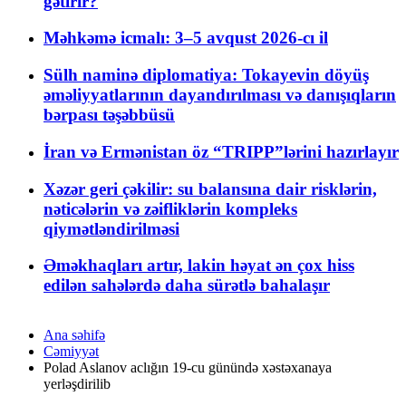
gətirir?
Məhkəmə icmalı: 3–5 avqust 2026-cı il
Sülh naminə diplomatiya: Tokayevin döyüş
əməliyyatlarının dayandırılması və danışıqların
bərpası təşəbbüsü
İran və Ermənistan öz “TRIPP”lərini hazırlayır
Xəzər geri çəkilir: su balansına dair risklərin,
nəticələrin və zəifliklərin kompleks
qiymətləndirilməsi
Əməkhaqları artır, lakin həyat ən çox hiss
edilən sahələrdə daha sürətlə bahalaşır
Ana səhifə
Cəmiyyət
Polad Aslanov aclığın 19-cu günündə xəstəxanaya
yerləşdirilib