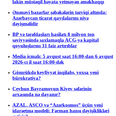
lakin müstəqil həyata yetməyən əməkhaqqı
Ənənəvi bazarlar şəbəkələrin təzyiqi altında:
Azərbaycan ticarət qaydalarını niyə
dəyişməlidir
BP və tərəfdaşları hasilatı 8 milyon ton
səviyyəsində saxlamaqla AÇG-yə kapital
qoyuluşlarını 31 faiz artırıblar
Media icmalı: 5 avqust saat 16:00-dan 6 avqust
2026-cı il saat 16:00-dək
Gömrükdə keyfiyyət inqilabı, yoxsa yeni
bürokratiya?
Ceyhun Bayramovun Kiyev səfərinin
arxasında nə dayanır?
AZAL, ASCO və “Azərkosmos” üçün yeni
idarəetmə modeli: Fərman hansı dəyişiklikləri