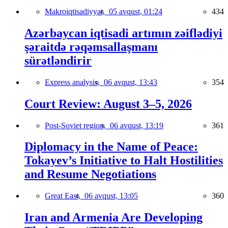
Makroiqtisadiyyat,
05 avqust, 01:24
434
Azərbaycan iqtisadi artımın zəiflədiyi
şəraitdə rəqəmsallaşmanı
sürətləndirir
Express analysis,
06 avqust, 13:43
354
Court Review: August 3–5, 2026
Post-Soviet region,
06 avqust, 13:19
361
Diplomacy in the Name of Peace:
Tokayev’s Initiative to Halt Hostilities
and Resume Negotiations
Great East,
06 avqust, 13:05
360
Iran and Armenia Are Developing