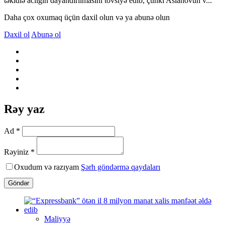
təkidlə aclığın dayandırılmasını tövsiyə edib, çünki Aslanovun v...
Daha çox oxumaq üçün daxil olun və ya abunə olun
Daxil ol
Abunə ol
Rəy yaz
Ad *
Rəyiniz *
Oxudum və razıyam
Şərh göndərmə qaydaları
Göndər
Maliyyə