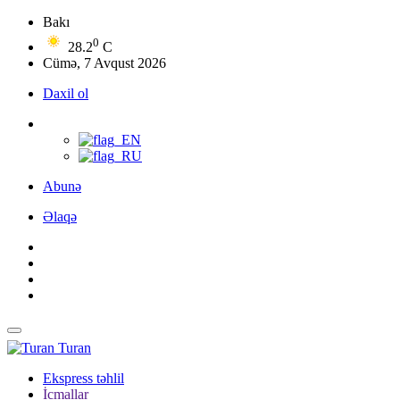
Bakı
0
28.2
C
Cümə, 7 Avqust 2026
Daxil ol
Abunə
Əlaqə
Turan
Ekspress təhlil
İcmallar