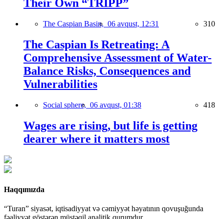
Their Own “TRIPP”
The Caspian Basin,
06 avqust, 12:31
310
The Caspian Is Retreating: A
Comprehensive Assessment of Water-
Balance Risks, Consequences and
Vulnerabilities
Social sphere,
06 avqust, 01:38
418
Wages are rising, but life is getting
dearer where it matters most
Haqqımızda
“Turan” siyasət, iqtisadiyyat və cəmiyyət həyatının qovuşuğunda
fəaliyyət göstərən müstəqil analitik qurumdur.