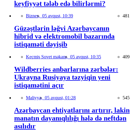
keyfiyyət tələb edə bilirlərmi?
Biznes,
05 avqust, 10:39
481
Güzəştlərin ləğvi Azərbaycanın
hibrid və elektromobil bazarında
istiqaməti dəyişib
Keçmiş Sovet məkanı,
05 avqust, 10:35
409
Wildberries anbarlarına zərbələr:
Ukrayna Rusiyaya təzyiqin yeni
istiqamətini açır
Maliyyə,
05 avqust, 01:28
545
Azərbaycan ehtiyatlarını artırır, lakin
manatın dayanıqlılığı hələ də neftdən
asılıdır