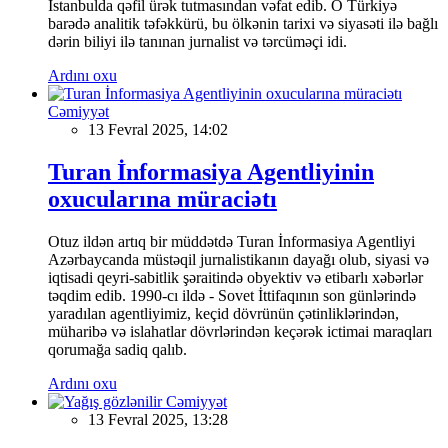
İstanbulda qəfil ürək tutmasından vəfat edib. O Türkiyə
barədə analitik təfəkkürü, bu ölkənin tarixi və siyasəti ilə bağlı
dərin biliyi ilə tanınan jurnalist və tərcüməçi idi.
Ardını oxu
Cəmiyyət
13 Fevral 2025, 14:02
Turan İnformasiya Agentliyinin
oxucularına müraciətı
Otuz ildən artıq bir müddətdə Turan İnformasiya Agentliyi
Azərbaycanda müstəqil jurnalistikanın dayağı olub, siyasi və
iqtisadi qeyri-sabitlik şəraitində obyektiv və etibarlı xəbərlər
təqdim edib. 1990-cı ildə - Sovet İttifaqının son günlərində
yaradılan agentliyimiz, keçid dövrünün çətinliklərindən,
müharibə və islahatlar dövrlərindən keçərək ictimai maraqları
qorumağa sadiq qalıb.
Ardını oxu
Cəmiyyət
13 Fevral 2025, 13:28