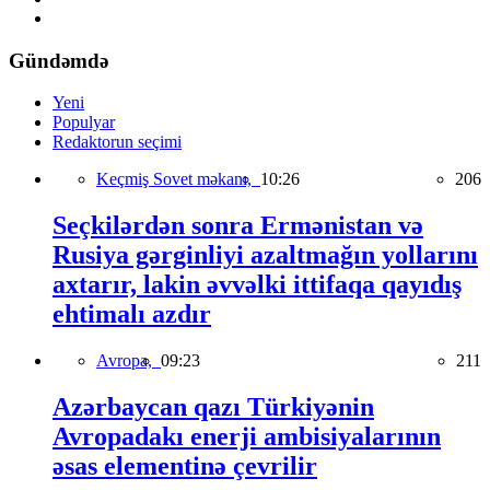
Gündəmdə
Yeni
Populyar
Redaktorun seçimi
Keçmiş Sovet məkanı,
10:26
206
Seçkilərdən sonra Ermənistan və
Rusiya gərginliyi azaltmağın yollarını
axtarır, lakin əvvəlki ittifaqa qayıdış
ehtimalı azdır
Avropa,
09:23
211
Azərbaycan qazı Türkiyənin
Avropadakı enerji ambisiyalarının
əsas elementinə çevrilir