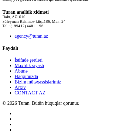
Turan analitik xidməti
Bakı, AZ1010
Süleyman Rəhimov küç.,186, Mən. 24
Tel.: (+99412) 440 11 96
agency@turan.az
Faydalı
İstifadə şərtləri
Məxfilik siyasti
Abunə
Haqqımızda
Bizim mütəxəssislərimiz
Arxiv
CONTACT AZ
© 2026 Turan. Bütün hüquqlar qorunur.