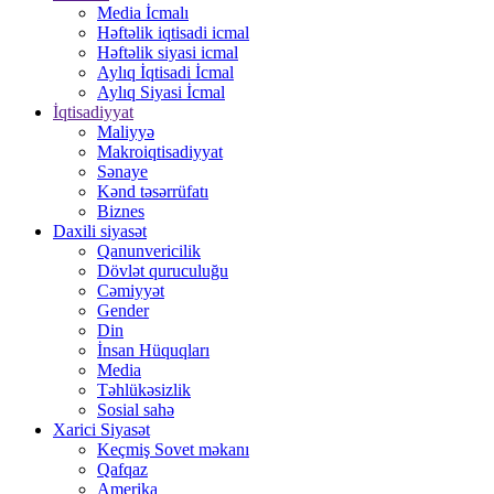
Media İcmalı
Həftəlik iqtisadi icmal
Həftəlik siyasi icmal
Aylıq İqtisadi İcmal
Aylıq Siyasi İcmal
İqtisadiyyat
Maliyyə
Makroiqtisadiyyat
Sənaye
Kənd təsərrüfatı
Biznes
Daxili siyasət
Qanunvericilik
Dövlət quruculuğu
Cəmiyyət
Gender
Din
İnsan Hüquqları
Media
Təhlükəsizlik
Sosial sahə
Xarici Siyasət
Keçmiş Sovet məkanı
Qafqaz
Amerika