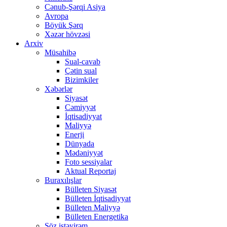
Cənub-Şərqi Asiya
Avropa
Böyük Şərq
Xəzər hövzəsi
Arxiv
Müsahibə
Sual-cavab
Çətin sual
Bizimkiler
Xəbərlər
Siyasət
Cəmiyyət
İqtisadiyyat
Maliyyə
Enerji
Dünyada
Mədəniyyət
Foto sessiyalar
Aktual Reportaj
Buraxılışlar
Bülleten Siyasət
Bülleten İqtisadiyyat
Bülleten Maliyyə
Bülleten Energetika
Söz istəyirəm