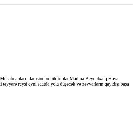
 Müsəlmanları İdarəsindən bildiriblər.Mədinə Beynəlxalq Hava
 təyyarə reysi eyni saatda yola düşəcək və zəvvarların qayıdışı başa