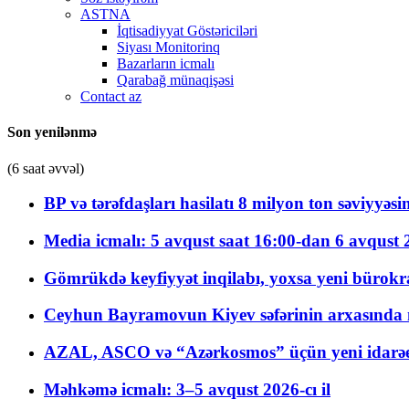
ASTNA
İqtisadiyyat Göstəriciləri
Siyası Monitorinq
Bazarların icmalı
Qarabağ münaqişəsi
Contact az
Son yenilənmə
(6 saat əvvəl)
BP və tərəfdaşları hasilatı 8 milyon ton səviyyəs
Media icmalı: 5 avqust saat 16:00-dan 6 avqust 2
Gömrükdə keyfiyyət inqilabı, yoxsa yeni bürokr
Ceyhun Bayramovun Kiyev səfərinin arxasında 
AZAL, ASCO və “Azərkosmos” üçün yeni idarəetm
Məhkəmə icmalı: 3–5 avqust 2026-cı il