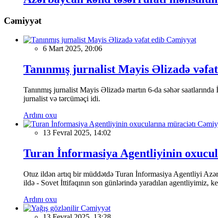
Cəmiyyət
Cəmiyyət
6 Mart 2025, 20:06
Tanınmış jurnalist Mayis Əlizadə vəfat
Tanınmış jurnalist Mayis Əlizadə martın 6-da səhər saatlarında İs
jurnalist və tərcüməçi idi.
Ardını oxu
Cəmiy
13 Fevral 2025, 14:02
Turan İnformasiya Agentliyinin oxucul
Otuz ildən artıq bir müddətdə Turan İnformasiya Agentliyi Azərba
ildə - Sovet İttifaqının son günlərində yaradılan agentliyimiz, 
Ardını oxu
Cəmiyyət
13 Fevral 2025, 13:28