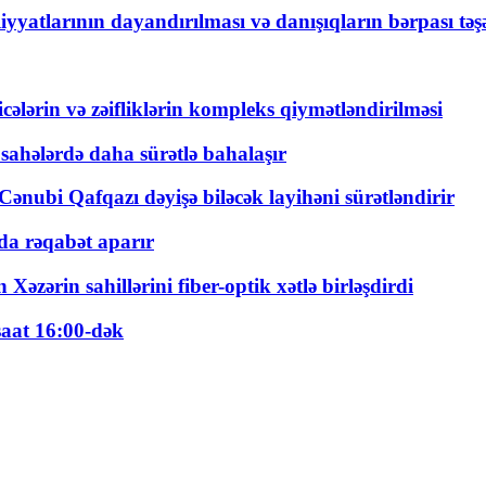
yyatlarının dayandırılması və danışıqların bərpası tə
ticələrin və zəifliklərin kompleks qiymətləndirilməsi
 sahələrdə daha sürətlə bahalaşır
ənubi Qafqazı dəyişə biləcək layihəni sürətləndirir
a rəqabət aparır
zərin sahillərini fiber-optik xətlə birləşdirdi
saat 16:00-dək