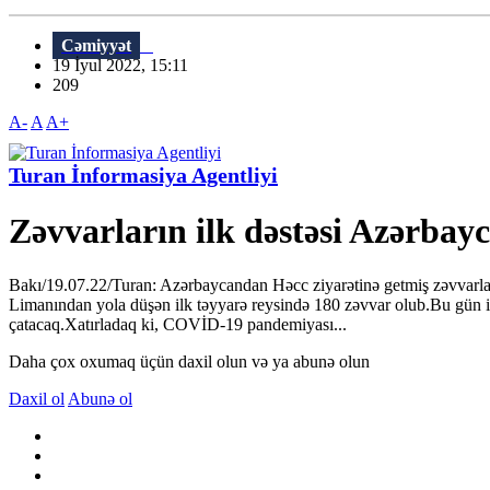
Cəmiyyət
19 İyul 2022, 15:11
209
A-
A
A+
Turan İnformasiya Agentliyi
Zəvvarların ilk dəstəsi Azərba
Bakı/19.07.22/Turan: Azərbaycandan Həcc ziyarətinə getmiş zəvvarla
Limanından yola düşən ilk təyyarə reysində 180 zəvvar olub.Bu gün iki
çatacaq.Xatırladaq ki, COVİD-19 pandemiyası...
Daha çox oxumaq üçün daxil olun və ya abunə olun
Daxil ol
Abunə ol