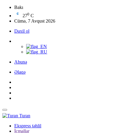
Bakı
0
27
C
Cümə, 7 Avqust 2026
Daxil ol
Abunə
Əlaqə
Turan
Ekspress təhlil
İcmallar