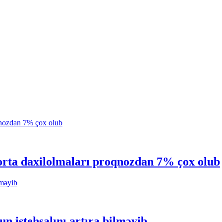
ığorta daxilolmaları proqnozdan 7% çox olub
n istehsalını artıra bilməyib