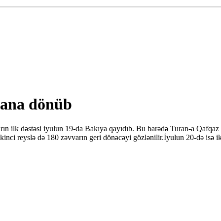
ycana dönüb
rın ilk dəstəsi iyulun 19-da Bakıya qayıdıb. Bu barədə Turan-a Qafqaz
nci reyslə də 180 zəvvarın geri dönəcəyi gözlənilir.İyulun 20-də isə iki