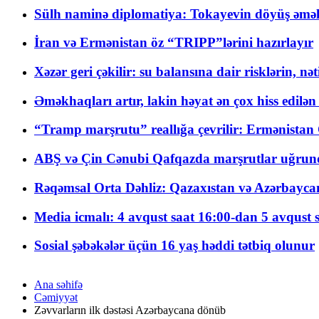
Sülh naminə diplomatiya: Tokayevin döyüş əməli
İran və Ermənistan öz “TRIPP”lərini hazırlayır
Xəzər geri çəkilir: su balansına dair risklərin, nə
Əməkhaqları artır, lakin həyat ən çox hiss edilən
“Tramp marşrutu” reallığa çevrilir: Ermənistan C
ABŞ və Çin Cənubi Qafqazda marşrutlar uğrund
Rəqəmsal Orta Dəhliz: Qazaxıstan və Azərbaycan Xə
Media icmalı: 4 avqust saat 16:00-dan 5 avqust 
Sosial şəbəkələr üçün 16 yaş həddi tətbiq olunur
Ana səhifə
Cəmiyyət
Zəvvarların ilk dəstəsi Azərbaycana dönüb