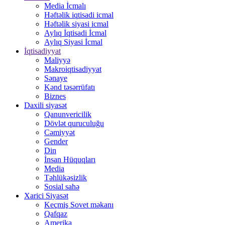
Media İcmalı
Həftəlik iqtisadi icmal
Həftəlik siyasi icmal
Aylıq İqtisadi İcmal
Aylıq Siyasi İcmal
İqtisadiyyat
Maliyyə
Makroiqtisadiyyat
Sənaye
Kənd təsərrüfatı
Biznes
Daxili siyasət
Qanunvericilik
Dövlət quruculuğu
Cəmiyyət
Gender
Din
İnsan Hüquqları
Media
Təhlükəsizlik
Sosial sahə
Xarici Siyasət
Keçmiş Sovet məkanı
Qafqaz
Amerika