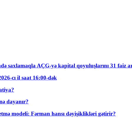
ində saxlamaqla AÇG-yə kapital qoyuluşlarını 31 faiz ar
026-cı il saat 16:00-dək
atiya?
nə dayanır?
ə modeli: Fərman hansı dəyişiklikləri gətirir?