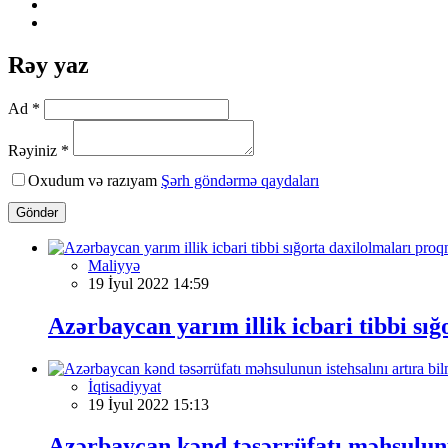
Rəy yaz
Ad *
Rəyiniz *
Oxudum və razıyam
Şərh göndərmə qaydaları
Göndər
Maliyyə
19 İyul 2022 14:59
Azərbaycan yarım illik icbari tibbi s
İqtisadiyyat
19 İyul 2022 15:13
Azərbaycan kənd təsərrüfatı məhsulunu