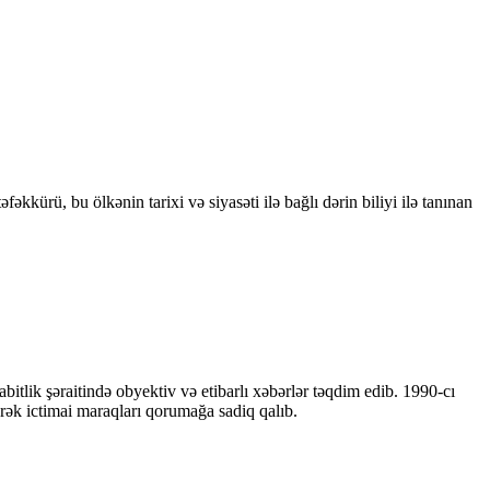
kkürü, bu ölkənin tarixi və siyasəti ilə bağlı dərin biliyi ilə tanınan
bitlik şəraitində obyektiv və etibarlı xəbərlər təqdim edib. 1990-cı
ərək ictimai maraqları qorumağa sadiq qalıb.