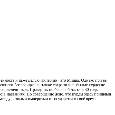
венность и даже целую империю - это Мидия. Однако при её
ынешнего Азербайджана, также сохранились былые курдские
 соплеменников. Правда их по большой части в 30 годы
с в названиях. Но совершенно ясно, что курды здесь пришлый
 между разными империями и государства в своё время.