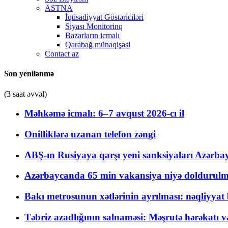
ASTNA
İqtisadiyyat Göstəriciləri
Siyası Monitorinq
Bazarların icmalı
Qarabağ münaqişəsi
Contact az
Son yenilənmə
(3 saat əvvəl)
Məhkəmə icmalı: 6–7 avqust 2026-cı il
Onilliklərə uzanan telefon zəngi
ABŞ-ın Rusiyaya qarşı yeni sanksiyaları Azərba
Azərbaycanda 65 min vakansiya niyə doldurulm
Bakı metrosunun xətlərinin ayrılması: nəqliyya
Təbriz azadlığının salnaməsi: Məşrutə hərəkatı v