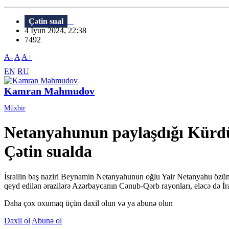
Çətin sual
4 İyun 2024, 22:38
7492
A-
A
A+
EN
RU
Kamran Mahmudov
Müxbir
Netanyahunun paylaşdığı Kürdüs
Çətin sualda
İsrailin baş naziri Beynamin Netanyahunun oğlu Yair Netanyahu özünün
qeyd edilən ərazilərə Azərbaycanın Cənub-Qərb rayonları, eləcə də İra
Daha çox oxumaq üçün daxil olun və ya abunə olun
Daxil ol
Abunə ol