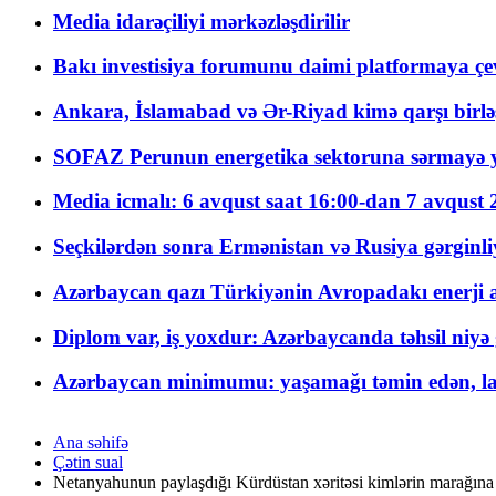
Media idarəçiliyi mərkəzləşdirilir
Bakı investisiya forumunu daimi platformaya çevi
Ankara, İslamabad və Ər-Riyad kimə qarşı birlə
SOFAZ Perunun energetika sektoruna sərmayə ya
Media icmalı: 6 avqust saat 16:00-dan 7 avqust 2
Seçkilərdən sonra Ermənistan və Rusiya gərginliyi
Azərbaycan qazı Türkiyənin Avropadakı enerji am
Diplom var, iş yoxdur: Azərbaycanda təhsil niyə
Azərbaycan minimumu: yaşamağı təmin edən, la
Ana səhifə
Çətin sual
Netanyahunun paylaşdığı Kürdüstan xəritəsi kimlərin marağına 