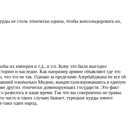
курды не столь этнически едины, чтобы консолидировать их,
обы их империя и т.д., и т.п. Кому это было выгодно
сторию и наследие. Как например армяне объявляют где это
 что это не так. Однако за пределами Азербайджана не все об
здавший изначально Мидию, выкристализировавшись в единую
аве других этнически доминирующих государств. Это факт
о развелось в наше время. Так что вы совершенно не правы.
то часто в таких случаях бывает, турецкие курды имеют
е-таки один народ.