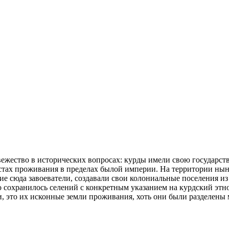
вежество в исторических вопросах: курды имели свою государст
местах проживания в пределах былой империи. На территории н
ие сюда завоеватели, создавали свои колониальные поселения из
 сохранилось селений с конкретным указанием на курдский этно
и, это их исконные земли проживания, хоть они были разделены