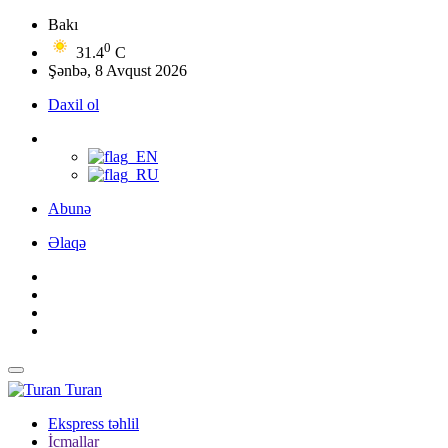
Bakı
0
31.4
C
Şənbə, 8 Avqust 2026
Daxil ol
Abunə
Əlaqə
Turan
Ekspress təhlil
İcmallar