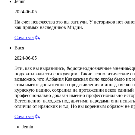
Jemin
2024-06-05
На счет невежества это вы загнули. У историков нет одн
как прямых наследников Мидии.
Cavab ver
Вася
2024-06-05
Эти, как вы выразились, &quot;неоднозначные мнения&quot
подхватывали эти спекуляции. Такие геополитические сп
возможно, что Албания Кавказская было якобы было их на
этом имеют достаточного представления и иногда веря
курдскую нацию, сохранил на протяжении веков единый 
профессионально доказан именно профессионально истори
Естественно, находясь под другими народами они испытыв
отличия от иранских и т.д. Но вы коренным образом не пр
Cavab ver
Jemin