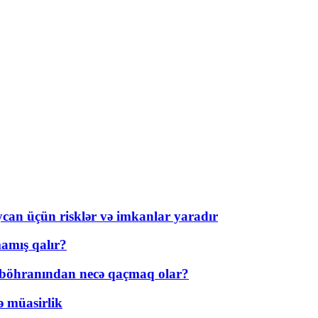
ycan üçün risklər və imkanlar yaradır
amış qalır?
t böhranından necə qaçmaq olar?
ə müasirlik