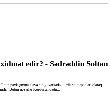
xidmət edir? - Sədrəddin Soltan
nun paylaşımına əlavə etdiyi xəritədə kürdlərin torpaqları olaraq
mında “Bütün nəzərlər Kürdüstandadır...