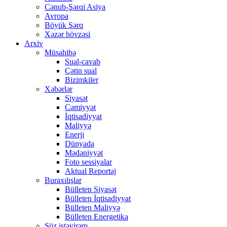
Cənub-Şərqi Asiya
Avropa
Böyük Şərq
Xəzər hövzəsi
Arxiv
Müsahibə
Sual-cavab
Çətin sual
Bizimkiler
Xəbərlər
Siyasət
Cəmiyyət
İqtisadiyyat
Maliyyə
Enerji
Dünyada
Mədəniyyət
Foto sessiyalar
Aktual Reportaj
Buraxılışlar
Bülleten Siyasət
Bülleten İqtisadiyyat
Bülleten Maliyyə
Bülleten Energetika
Söz istəyirəm