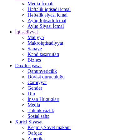
Media İcmalı
Həftəlik iqtisadi icmal
Həftəlik siyasi icmal
Aylıq İqtisadi İcmal
Aylıq Siyasi İcmal
İqtisadiyyat
Maliyyə
Makroiqtisadiyyat
Sənaye
Kənd təsərrüfatı
Biznes
Daxili siyasət
Qanunvericilik
Dövlət quruculuğu
Cəmiyyət
Gender
Din
İnsan Hüquqları
Media
Təhlükəsizlik
Sosial sahə
Xarici Siyasət
Keçmiş Sovet məkanı
Qafqaz
Amerika