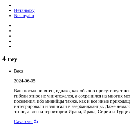
Нетаньяху
Netanyahu
4 rəy
Вася
2024-06-05
Ваш посыл понятен, однако, как обычно присутствует не
гибели этнос не уничтожался, а сохранился на многих 
поселения, ибо мидийцы также, как и все иные приходящ
интегрировали и записали в азербайджанцы. Даже немало
этнос, а вот на территории Ирана, Ирака, Сирии и Турци
Cavab ver