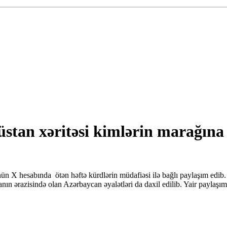
tan xəritəsi kimlərin marağına 
 X hesabında ötən həftə kürdlərin müdafiəsi ilə bağlı paylaşım edib. O
nın ərazisində olan Azərbaycan əyalətləri da daxil edilib. Yair paylaşı