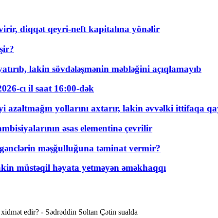
rir, diqqət qeyri-neft kapitalına yönəlir
şir?
tırıb, lakin sövdələşmənin məbləğini açıqlamayıb
026-cı il saat 16:00-dək
 azaltmağın yollarını axtarır, lakin əvvəlki ittifaqa qa
bisiyalarının əsas elementinə çevrilir
 gənclərin məşğulluğuna təminat vermir?
kin müstəqil həyata yetməyən əməkhaqqı
xidmət edir? - Sədrəddin Soltan Çətin sualda