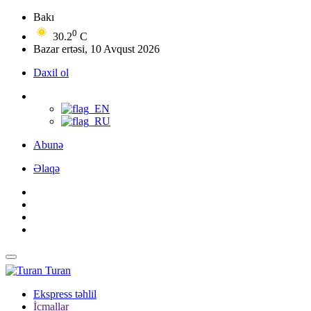
Bakı
0
30.2
C
Bazar ertəsi, 10 Avqust 2026
Daxil ol
Abunə
Əlaqə
Turan
Ekspress təhlil
İcmallar