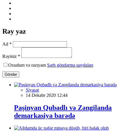
Rəy yaz
Ad *
Rəyiniz *
Oxudum və razıyam
Şərh göndərmə qaydaları
Göndər
Siyasət
14 Dekabr 2020 12:44
Paşinyan Qubadlı və Zəngilanda
demarkasiya barədə