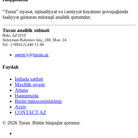
“Turan” siyasət, iqtisadiyyat və cəmiyyət həyatının qovuşuğunda
fəaliyyət göstərən müstəqil analitik qurumdur.
Turan analitik xidməti
Bakı, AZ1010
Süleyman Rəhimov küç.,186, Mən. 24
Tel.: (+99412) 440 11 96
agency@turan.az
Faydalı
İstifadə şərtləri
Məxfilik siyasti
Abunə
Haqqımızda
Bizim mütəxəssislərimiz
Arxiv
CONTACT AZ
© 2026 Turan. Bütün hüquqlar qorunur.