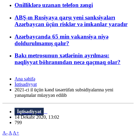
Onilliklərə uzanan telefon zəngi
ABŞ-ın Rusiyaya qarşı yeni sanksiyaları
Azərbaycan üçün risklər və imkanlar yaradır
Azərbaycanda 65 min vakansiya niyə
doldurulmamış qalır?
Bakı metrosunun xətlərinin ayrılması:
nəqliyyat böhranından necə qaçmaq olar?
Ana səhifə
İqtisadiyyat
2021-ci il üçün kənd təsərrüfatı subsidiyalarına yeni
yanaşmalar müəyyən edilib
İqtisadiyyat
14 Dekabr 2020, 13:02
799
A-
A
A+