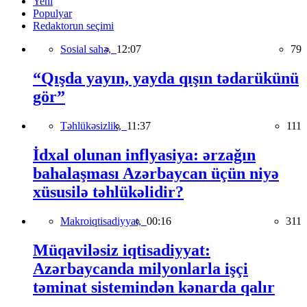
Yeni
Populyar
Redaktorun seçimi
Sosial sahə,
12:07
79
“Qışda yayın, yayda qışın tədarükünü
gör”
Təhlükəsizlik,
11:37
111
İdxal olunan inflyasiya: ərzağın
bahalaşması Azərbaycan üçün niyə
xüsusilə təhlükəlidir?
Makroiqtisadiyyat,
00:16
311
Müqaviləsiz iqtisadiyyat:
Azərbaycanda milyonlarla işçi
təminat sistemindən kənarda qalır