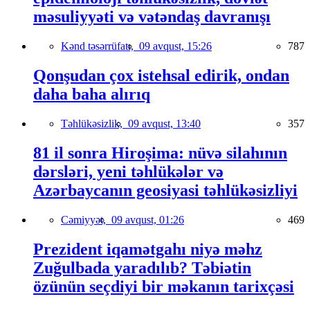
məsuliyyəti və vətəndaş davranışı
Kənd təsərrüfatı,
09 avqust, 15:26
787
Qonşudan çox istehsal edirik, ondan
daha baha alırıq
Təhlükəsizlik,
09 avqust, 13:40
357
81 il sonra Hiroşima: nüvə silahının
dərsləri, yeni təhlükələr və
Azərbaycanın geosiyasi təhlükəsizliyi
Cəmiyyət,
09 avqust, 01:26
469
Prezident iqamətgahı niyə məhz
Zuğulbada yaradılıb? Təbiətin
özünün seçdiyi bir məkanın tarixçəsi