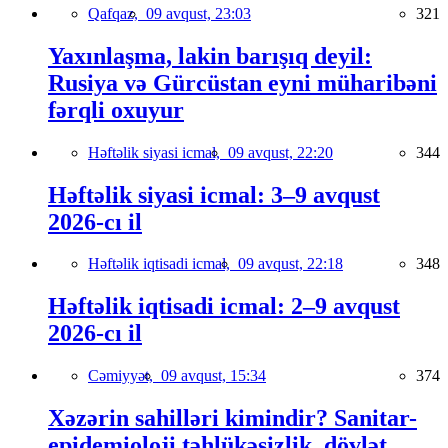
Qafqaz,
09 avqust, 23:03
321
Yaxınlaşma, lakin barışıq deyil:
Rusiya və Gürcüstan eyni müharibəni
fərqli oxuyur
Həftəlik siyasi icmal,
09 avqust, 22:20
344
Həftəlik siyasi icmal: 3–9 avqust
2026-cı il
Həftəlik iqtisadi icmal,
09 avqust, 22:18
348
Həftəlik iqtisadi icmal: 2–9 avqust
2026-cı il
Cəmiyyət,
09 avqust, 15:34
374
Xəzərin sahilləri kimindir? Sanitar-
epidemioloji təhlükəsizlik, dövlət