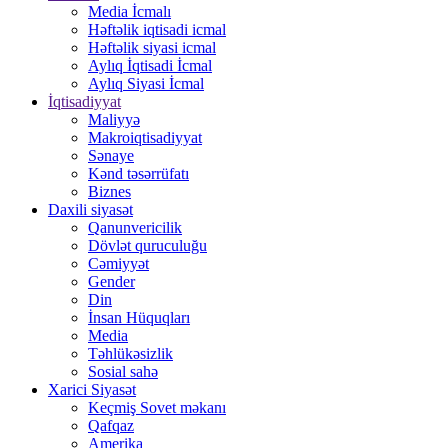
Media İcmalı
Həftəlik iqtisadi icmal
Həftəlik siyasi icmal
Aylıq İqtisadi İcmal
Aylıq Siyasi İcmal
İqtisadiyyat
Maliyyə
Makroiqtisadiyyat
Sənaye
Kənd təsərrüfatı
Biznes
Daxili siyasət
Qanunvericilik
Dövlət quruculuğu
Cəmiyyət
Gender
Din
İnsan Hüquqları
Media
Təhlükəsizlik
Sosial sahə
Xarici Siyasət
Keçmiş Sovet məkanı
Qafqaz
Amerika