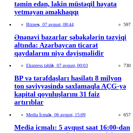
təmin edən, lakin müstəqil həyata
yetməyən əməkhaqqı
Biznes,
07 avqust, 08:44
597
Ənənəvi bazarlar şəbəkələrin təzyiqi
altında: Azərbaycan ticarət
qaydalarını niyə dəyişməlidir
Ekspress təhlil,
07 avqust, 00:03
730
BP və tərəfdaşları hasilatı 8 milyon
ton səviyyəsində saxlamaqla AÇG-yə
kapital qoyuluşlarını 31 faiz
artırıblar
Media İcmalı,
06 avqust, 15:09
657
Media icmalı: 5 avqust saat 16:00-dan