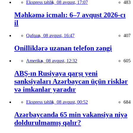
Ekspress təhlil,
08 avqust, 17:07
483
Məhkəmə icmalı: 6–7 avqust 2026-cı
il
Qafqaz,
08 avqust, 16:47
407
Onilliklərə uzanan telefon zəngi
Amerika,
08 avqust, 12:32
605
ABŞ-ın Rusiyaya qarşı yeni
sanksiyaları Azərbaycan üçün risklər
və imkanlar yaradır
Ekspress təhlil,
08 avqust, 00:52
684
Azərbaycanda 65 min vakansiya niyə
doldurulmamış qalır?