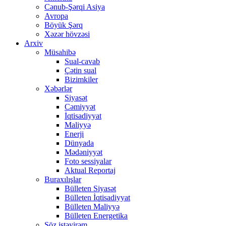
Cənub-Şərqi Asiya
Avropa
Böyük Şərq
Xəzər hövzəsi
Arxiv
Müsahibə
Sual-cavab
Çətin sual
Bizimkiler
Xəbərlər
Siyasət
Cəmiyyət
İqtisadiyyat
Maliyyə
Enerji
Dünyada
Mədəniyyət
Foto sessiyalar
Aktual Reportaj
Buraxılışlar
Bülleten Siyasət
Bülleten İqtisadiyyat
Bülleten Maliyyə
Bülleten Energetika
Söz istəyirəm