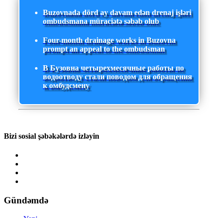
Buzovnada dörd ay davam edən drenaj işləri
ombudsmana müraciətə səbəb olub
Four-month drainage works in Buzovna
prompt an appeal to the ombudsman
В Бузовна четырехмесячные работы по
водоотводу стали поводом для обращения
к омбудсмену
Bizi sosial şəbəkələrdə izləyin
Gündəmdə