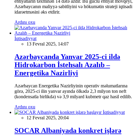
ehtiyatların təxminən 14 dəfə azdır. Bu güclü ehtiyat mövqeyi,
Azərbaycanın maliyyə sabitliyini və hökumətin strateji iqtisadi
idarəetməsini əks etdirir.
Ardını oxu
İqtisadiyyat
13 Fevral 2025, 14:07
Azərbaycanda Yanvar 2025-ci ildə
Hidrokarbon İstehsalı Azalıb –
Energetika Nazirliyi
Azərbaycan Energetika Nazirliyinin operativ məlumatlarına
görə, 2025-ci ilin yanvar ayında ölkədə 2,3 milyon ton neft
(kondensatla birlikdə) və 3,9 milyard kubmetr qaz hasil edilib.
Ardını oxu
İqtisadiyyat
12 Fevral 2025, 20:04
SOCAR Albaniyada konkret işlərə