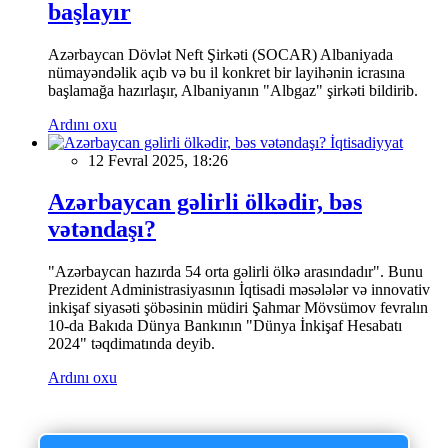
başlayır
Azərbaycan Dövlət Neft Şirkəti (SOCAR) Albaniyada
nümayəndəlik açıb və bu il konkret bir layihənin icrasına
başlamağa hazırlaşır, Albaniyanın "Albgaz" şirkəti bildirib.
Ardını oxu
İqtisadiyyat
12 Fevral 2025, 18:26
Azərbaycan gəlirli ölkədir, bəs
vətəndaşı?
"Azərbaycan hazırda 54 orta gəlirli ölkə arasındadır". Bunu
Prezident Administrasiyasının İqtisadi məsələlər və innovativ
inkişaf siyasəti şöbəsinin müdiri Şahmar Mövsümov fevralın
10-da Bakıda Dünya Bankının "Dünya İnkişaf Hesabatı
2024" təqdimatında deyib.
Ardını oxu