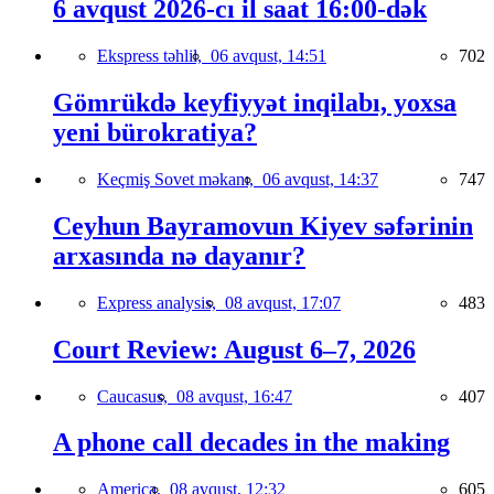
6 avqust 2026-cı il saat 16:00-dək
Ekspress təhlil,
06 avqust, 14:51
702
Gömrükdə keyfiyyət inqilabı, yoxsa
yeni bürokratiya?
Keçmiş Sovet məkanı,
06 avqust, 14:37
747
Ceyhun Bayramovun Kiyev səfərinin
arxasında nə dayanır?
Express analysis,
08 avqust, 17:07
483
Court Review: August 6–7, 2026
Caucasus,
08 avqust, 16:47
407
A phone call decades in the making
America,
08 avqust, 12:32
605