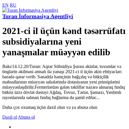
EN
RU
Turan İnformasiya Agentliyi
2021-ci il üçün kənd təsərrüfatı
subsidiyalarına yeni
yanaşmalar müəyyən edilib
Bakı/14.12.20/Turan: Aqrar Sübsidiya Şurası əkinlər, toxumlar və
tinglərin əkilməsi əmsalı ilə yanaşı 2021-ci il üçün əkin ehtiyacları
barədə qərar verib. Sənəddə həmçinin bağçılıq və bitkiçilik
məhsullarının müəyyən sahələrində dotasiyanın yeni prinsiplərini
müəyyənləşdirilir.Fermerlərdən gələn təkliflər nəzərə alınaraq fındıq
bitkisi üzrə dövlət dəstəyi Ağdaş, Tovuz, Tərtər, Şamaxı, Yardımlı
rayonlarında salınan fındıq bağlarına da şamil ediləc...
Daha çox oxumaq üçün daxil olun və ya abunə olun
Daxil ol
Abunə ol