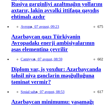
Rusiya gərginliyi azaltmağın yollarını
axtarır, lakin əvvəlki ittifaqa qayıdış
ehtimalı azdır
Avropa,
07 avqust, 09:23
675
Azərbaycan qazı Türkiyənin
Avropadakı enerji ambisiyalarının
əsas elementinə çevrilir
Cəmiyyət,
07 avqust, 08:59
602
Diplom var, iş yoxdur: Azərbaycanda
təhsil niyə gənclərin məşğulluğuna
təminat vermir?
Sosial sahə,
07 avqust, 08:53
617
Azərbaycan minimumu: yaşamağı