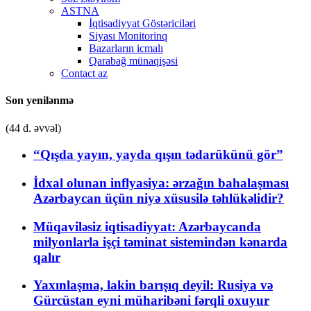
ASTNA
İqtisadiyyat Göstəriciləri
Siyası Monitorinq
Bazarların icmalı
Qarabağ münaqişəsi
Contact az
Son yenilənmə
(44 d. əvvəl)
“Qışda yayın, yayda qışın tədarükünü gör”
İdxal olunan inflyasiya: ərzağın bahalaşması
Azərbaycan üçün niyə xüsusilə təhlükəlidir?
Müqaviləsiz iqtisadiyyat: Azərbaycanda
milyonlarla işçi təminat sistemindən kənarda
qalır
Yaxınlaşma, lakin barışıq deyil: Rusiya və
Gürcüstan eyni müharibəni fərqli oxuyur