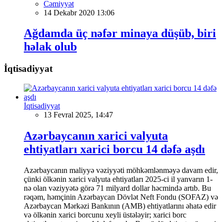
Cəmiyyət
14 Dekabr 2020 13:06
Ağdamda üç nəfər minaya düşüb, biri
həlak olub
İqtisadiyyat
İqtisadiyyat
13 Fevral 2025, 14:47
Azərbaycanın xarici valyuta
ehtiyatları xarici borcu 14 dəfə aşdı
Azərbaycanın maliyyə vəziyyəti möhkəmlənməyə davam edir,
çünki ölkənin xarici valyuta ehtiyatları 2025-ci il yanvarın 1-
nə olan vəziyyətə görə 71 milyard dollar həcmində artıb. Bu
rəqəm, həmçinin Azərbaycan Dövlət Neft Fondu (SOFAZ) və
Azərbaycan Mərkəzi Bankının (AMB) ehtiyatlarını əhatə edir
və ölkənin xarici borcunu xeyli üstələyir; xarici borc