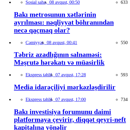
Sosial sahə,
08 avqust, 00:50
633
Bakı metrosunun xətlərinin
ayrılması: nəqliyyat böhranından
necə qaçmaq olar?
Cəmiyyət,
08 avqust, 00:41
550
Təbriz azadlığının salnaməsi:
Məşrutə hərəkatı və müasirlik
Ekspress təhlil,
07 avqust, 17:28
593
Media idarəçiliyi mərkəzləşdirilir
Ekspress təhlil,
07 avqust, 17:00
734
Bakı investisiya forumunu daimi
platformaya çevirir, diqqət qeyri-neft
kapitalına yönəlir