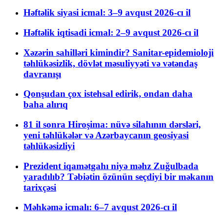
Həftəlik siyasi icmal: 3–9 avqust 2026-cı il
Həftəlik iqtisadi icmal: 2–9 avqust 2026-cı il
Xəzərin sahilləri kimindir? Sanitar-epidemioloji
təhlükəsizlik, dövlət məsuliyyəti və vətəndaş
davranışı
Qonşudan çox istehsal edirik, ondan daha
baha alırıq
81 il sonra Hiroşima: nüvə silahının dərsləri,
yeni təhlükələr və Azərbaycanın geosiyasi
təhlükəsizliyi
Prezident iqamətgahı niyə məhz Zuğulbada
yaradılıb? Təbiətin özünün seçdiyi bir məkanın
tarixçəsi
Məhkəmə icmalı: 6–7 avqust 2026-cı il