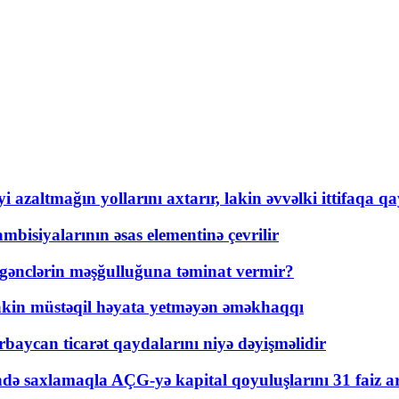
 azaltmağın yollarını axtarır, lakin əvvəlki ittifaqa qa
bisiyalarının əsas elementinə çevrilir
 gənclərin məşğulluğuna təminat vermir?
kin müstəqil həyata yetməyən əməkhaqqı
rbaycan ticarət qaydalarını niyə dəyişməlidir
ində saxlamaqla AÇG-yə kapital qoyuluşlarını 31 faiz ar