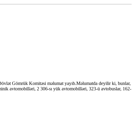
 Dövlət Gömrük Komitəsi məlumat yayıb.Məlumatda deyilir ki, bunlar,
inik avtomobilləri, 2 306-sı yük avtomobilləri, 323-ü avtobuslar, 162-