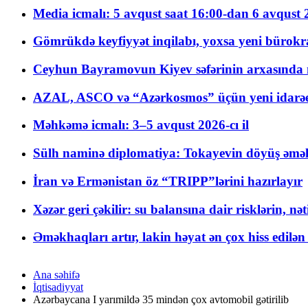
Media icmalı: 5 avqust saat 16:00-dan 6 avqust 2
Gömrükdə keyfiyyət inqilabı, yoxsa yeni bürokr
Ceyhun Bayramovun Kiyev səfərinin arxasında 
AZAL, ASCO və “Azərkosmos” üçün yeni idarəetm
Məhkəmə icmalı: 3–5 avqust 2026-cı il
Sülh naminə diplomatiya: Tokayevin döyüş əməli
İran və Ermənistan öz “TRIPP”lərini hazırlayır
Xəzər geri çəkilir: su balansına dair risklərin, nə
Əməkhaqları artır, lakin həyat ən çox hiss edilən
Ana səhifə
İqtisadiyyat
Azərbaycana I yarımildə 35 mindən çox avtomobil gətirilib