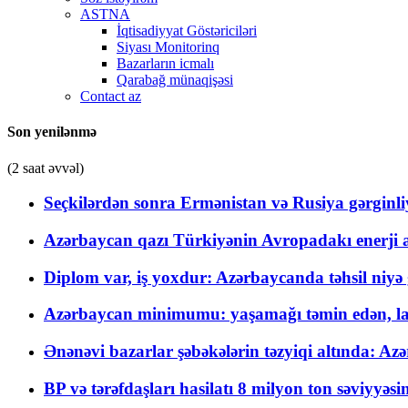
ASTNA
İqtisadiyyat Göstəriciləri
Siyası Monitorinq
Bazarların icmalı
Qarabağ münaqişəsi
Contact az
Son yenilənmə
(2 saat əvvəl)
Seçkilərdən sonra Ermənistan və Rusiya gərginliyi
Azərbaycan qazı Türkiyənin Avropadakı enerji am
Diplom var, iş yoxdur: Azərbaycanda təhsil niyə
Azərbaycan minimumu: yaşamağı təmin edən, la
Ənənəvi bazarlar şəbəkələrin təzyiqi altında: Azə
BP və tərəfdaşları hasilatı 8 milyon ton səviyyəs