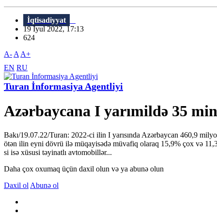
İqtisadiyyat
19 İyul 2022, 17:13
624
A-
A
A+
EN
RU
Turan İnformasiya Agentliyi
Azərbaycana I yarımildə 35 mind
Bakı/19.07.22/Turan: 2022-ci ilin I yarısında Azərbaycan 460,9 mil
ötən ilin eyni dövrü ilə müqayisədə müvafiq olaraq 15,9% çox və 11,3%
si isə xüsusi təyinatlı avtomobillər...
Daha çox oxumaq üçün daxil olun və ya abunə olun
Daxil ol
Abunə ol