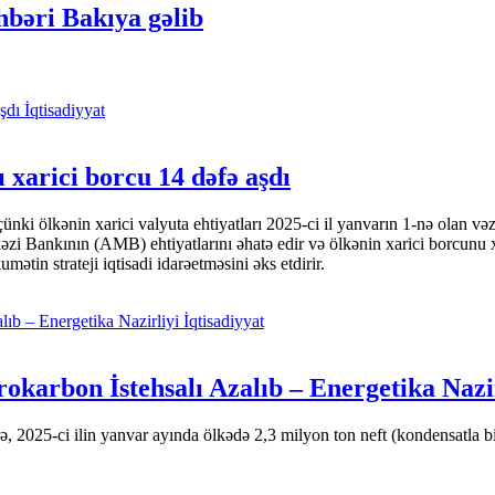
hbəri Bakıya gəlib
İqtisadiyyat
 xarici borcu 14 dəfə aşdı
i ölkənin xarici valyuta ehtiyatları 2025-ci il yanvarın 1-nə olan və
nkının (AMB) ehtiyatlarını əhatə edir və ölkənin xarici borcunu xeyli
tin strateji iqtisadi idarəetməsini əks etdirir.
İqtisadiyyat
okarbon İstehsalı Azalıb – Energetika Nazi
 2025-ci ilin yanvar ayında ölkədə 2,3 milyon ton neft (kondensatla bir