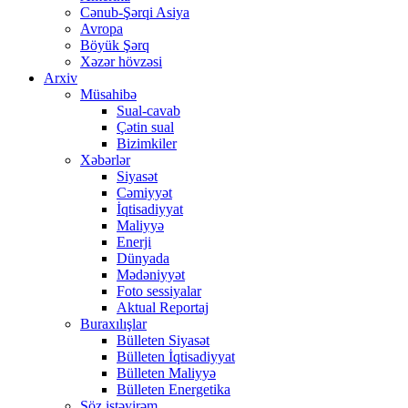
Cənub-Şərqi Asiya
Avropa
Böyük Şərq
Xəzər hövzəsi
Arxiv
Müsahibə
Sual-cavab
Çətin sual
Bizimkiler
Xəbərlər
Siyasət
Cəmiyyət
İqtisadiyyat
Maliyyə
Enerji
Dünyada
Mədəniyyət
Foto sessiyalar
Aktual Reportaj
Buraxılışlar
Bülleten Siyasət
Bülleten İqtisadiyyat
Bülleten Maliyyə
Bülleten Energetika
Söz istəyirəm