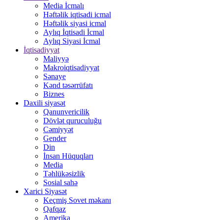
Media İcmalı
Həftəlik iqtisadi icmal
Həftəlik siyasi icmal
Aylıq İqtisadi İcmal
Aylıq Siyasi İcmal
İqtisadiyyat
Maliyyə
Makroiqtisadiyyat
Sənaye
Kənd təsərrüfatı
Biznes
Daxili siyasət
Qanunvericilik
Dövlət quruculuğu
Cəmiyyət
Gender
Din
İnsan Hüquqları
Media
Təhlükəsizlik
Sosial sahə
Xarici Siyasət
Keçmiş Sovet məkanı
Qafqaz
Amerika