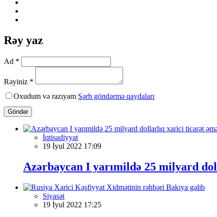
Rəy yaz
Ad *
Rəyiniz *
Oxudum və razıyam
Şərh göndərmə qaydaları
Göndər
İqtisadiyyat
19 İyul 2022 17:09
Azərbaycan I yarımildə 25 milyard doll
Siyasət
19 İyul 2022 17:25