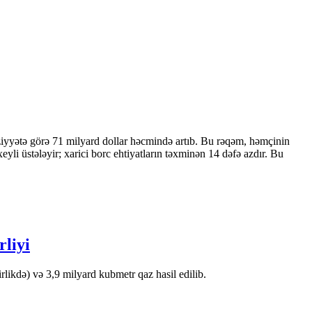
ziyyətə görə 71 milyard dollar həcmində artıb. Bu rəqəm, həmçinin
 üstələyir; xarici borc ehtiyatların təxminən 14 dəfə azdır. Bu
rliyi
likdə) və 3,9 milyard kubmetr qaz hasil edilib.