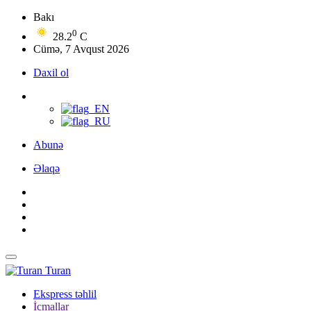
Bakı
0
28.2
C
Cümə, 7 Avqust 2026
Daxil ol
Abunə
Əlaqə
Turan
Ekspress təhlil
İcmallar