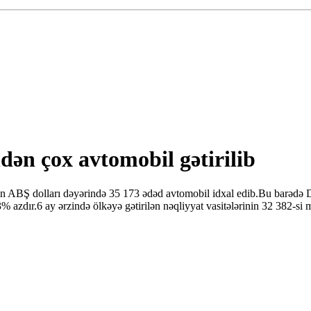
ən çox avtomobil gətirilib
yon ABŞ dolları dəyərində 35 173 ədəd avtomobil idxal edib.Bu barədə
 azdır.6 ay ərzində ölkəyə gətirilən nəqliyyat vasitələrinin 32 382-si m