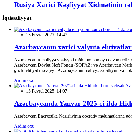
Rusiya Xarici Kəşfiyyat Xidmətinin rə
İqtisadiyyat
13 Fevral 2025, 14:47
Azərbaycanın xarici valyuta ehtiyatları
Azərbaycanın maliyyə vəziyyəti möhkəmlənməyə davam edir, çünk
Azərbaycan Dövlət Neft Fondu (SOFAZ) və Azərbaycan Mərkəzi Ba
güclü ehtiyat mövqeyi, Azərbaycanın maliyyə sabitliyini və hökumə
Ardını oxu
13 Fevral 2025, 14:07
Azərbaycanda Yanvar 2025-ci ildə Hidr
Azərbaycan Energetika Nazirliyinin operativ məlumatlarına görə,
Ardını oxu
İqtisadiyyat