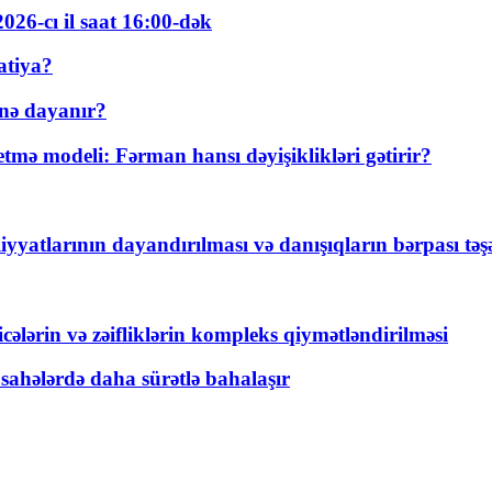
026-cı il saat 16:00-dək
atiya?
nə dayanır?
ə modeli: Fərman hansı dəyişiklikləri gətirir?
yyatlarının dayandırılması və danışıqların bərpası tə
ticələrin və zəifliklərin kompleks qiymətləndirilməsi
 sahələrdə daha sürətlə bahalaşır