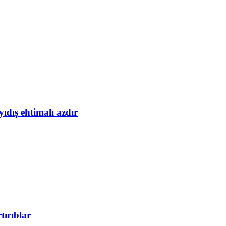
yıdış ehtimalı azdır
tırıblar