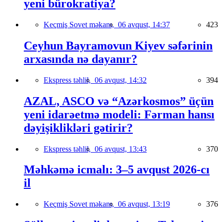
yeni bürokratiya?
Keçmiş Sovet məkanı,
06 avqust, 14:37
423
Ceyhun Bayramovun Kiyev səfərinin
arxasında nə dayanır?
Ekspress təhlil,
06 avqust, 14:32
394
AZAL, ASCO və “Azərkosmos” üçün
yeni idarəetmə modeli: Fərman hansı
dəyişiklikləri gətirir?
Ekspress təhlil,
06 avqust, 13:43
370
Məhkəmə icmalı: 3–5 avqust 2026-cı
il
Keçmiş Sovet məkanı,
06 avqust, 13:19
376