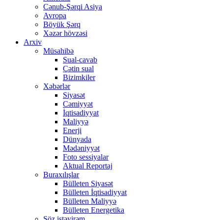
Cənub-Şərqi Asiya
Avropa
Böyük Şərq
Xəzər hövzəsi
Arxiv
Müsahibə
Sual-cavab
Çətin sual
Bizimkiler
Xəbərlər
Siyasət
Cəmiyyət
İqtisadiyyat
Maliyyə
Enerji
Dünyada
Mədəniyyət
Foto sessiyalar
Aktual Reportaj
Buraxılışlar
Bülleten Siyasət
Bülleten İqtisadiyyat
Bülleten Maliyyə
Bülleten Energetika
Söz istəyirəm