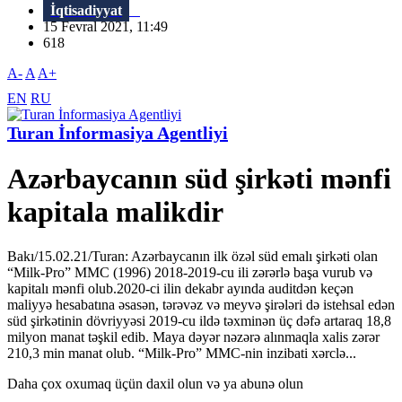
İqtisadiyyat
15 Fevral 2021, 11:49
618
A-
A
A+
EN
RU
Turan İnformasiya Agentliyi
Azərbaycanın süd şirkəti mənfi
kapitala malikdir
Bakı/15.02.21/Turan: Azərbaycanın ilk özəl süd emalı şirkəti olan
“Milk-Pro” MMC (1996) 2018-2019-cu ili zərərlə başa vurub və
kapitalı mənfi olub.2020-ci ilin dekabr ayında auditdən keçən
maliyyə hesabatına əsasən, tərəvəz və meyvə şirələri də istehsal edən
süd şirkətinin dövriyyəsi 2019-cu ildə təxminən üç dəfə artaraq 18,8
milyon manat təşkil edib. Maya dəyər nəzərə alınmaqla xalis zərər
210,3 min manat olub. “Milk-Pro” MMC-nin inzibati xərclə...
Daha çox oxumaq üçün daxil olun və ya abunə olun