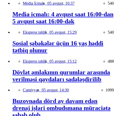
Media İcmalı,
05 avqust, 16:37
540
Media icmalı: 4 avqust saat 16:00-dan
5 avqust saat 16:00-dək
Ekspress təhlil,
05 avqust, 15:29
540
Sosial şəbəkələr üçün 16 yaş həddi
tətbiq olunur
Ekspress təhlil,
05 avqust, 15:12
488
Dövlət əmlakının qurumlar arasında
verilməsi qaydaları sadələşdirilib
Cəmiyyət,
05 avqust, 14:30
1099
Buzovnada dörd ay davam edən
drenaj işləri ombudsmana müraciətə
səbəb olub