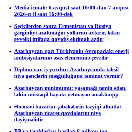
Media icmalı: 6 avqust saat 16:00-dan 7 avqust
2026-cı il saat 16:00-dək
Seçkilərdən sonra Ermənistan və Rusiya
gərginliyi azaltmağın yollarını axtarır, lakin
əvvəlki ittifaqa qayıdış ehtimalı azdır
Azərbaycan qazı Türkiyənin Avropadakı enerji
ambisiyalarının əsas elementinə çevrilir
Diplom var, iş yoxdur: Azərbaycanda təhsil
niyə gənclərin məşğulluğuna təminat vermir?
Azərbaycan minimumu: yaşamağı təmin edən,
lakin müstəqil həyata yetməyən əməkhaqqı
Ənənəvi bazarlar şəbəkələrin təzyiqi altında:
Azərbaycan ticarət qaydalarını niyə
dəyişməlidir
BP və tərəfdaşları hasilatı 8 milyon ton