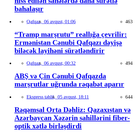
hiss edilən sahələrdə daha sürətlə
bahalaşır
Qafqaz,
06 avqust, 01:06
463
“Tramp marşrutu” reallığa çevrilir:
Ermənistan Cənubi Qafqazı dəyişə
biləcək layihəni sürətləndirir
Qafqaz,
06 avqust, 00:32
494
ABŞ və Çin Cənubi Qafqazda
marşrutlar uğrunda rəqabət aparır
Ekspress təhlil,
05 avqust, 18:11
644
Rəqəmsal Orta Dəhliz: Qazaxıstan və
Azərbaycan Xəzərin sahillərini fiber-
optik xətlə birləşdirdi