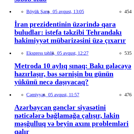
Böyük Şərq,
05 avqust, 13:05
454
İran prezidentinin üzərində qara
buludlar: istefa təkzibi Tehrandakı
hakimiyyət mübarizəsini üzə çıxarır
Ekspress təhlil,
05 avqust, 12:27
535
Metroda 10 aylıq sınaq: Bakı gələcəyə
hazırlaşır, bəs sərnişin bu günün
yükünü necə daşıyacaq?
Cəmiyyət,
05 avqust, 11:57
476
Azərbaycan gənclər siyasətini
nəticələrə bağlamağa çalışır, lakin
məşğulluq və beyin axını problemləri
qalır