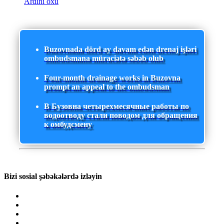
Ardını oxu
Buzovnada dörd ay davam edən drenaj işləri
ombudsmana müraciətə səbəb olub
Four-month drainage works in Buzovna
prompt an appeal to the ombudsman
В Бузовна четырехмесячные работы по
водоотводу стали поводом для обращения
к омбудсмену
Bizi sosial şəbəkələrdə izləyin