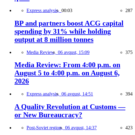
Express analysis,
00:03
287
BP and partners boost ACG capital
spending by 31% while holding
output at 8 million tonnes
Media Review,
06 avqust, 15:09
375
Media Review: From 4:00 p.m. on
August 5 to 4:00 p.m. on August 6,
2026
Express analysis,
06 avqust, 14:51
394
A Quality Revolution at Customs —
or New Bureaucracy?
Post-Soviet region,
06 avqust, 14:37
423