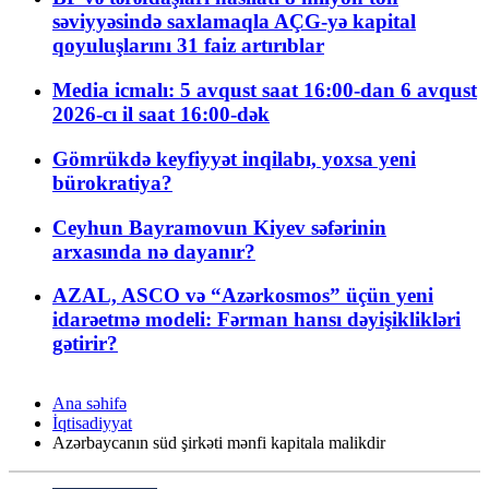
səviyyəsində saxlamaqla AÇG-yə kapital
qoyuluşlarını 31 faiz artırıblar
Media icmalı: 5 avqust saat 16:00-dan 6 avqust
2026-cı il saat 16:00-dək
Gömrükdə keyfiyyət inqilabı, yoxsa yeni
bürokratiya?
Ceyhun Bayramovun Kiyev səfərinin
arxasında nə dayanır?
AZAL, ASCO və “Azərkosmos” üçün yeni
idarəetmə modeli: Fərman hansı dəyişiklikləri
gətirir?
Ana səhifə
İqtisadiyyat
Azərbaycanın süd şirkəti mənfi kapitala malikdir