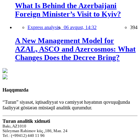
What Is Behind the Azerbaijani
Foreign Minister’s Visit to Kyiv?
Express analysis,
06 avqust, 14:32
394
A New Management Model for
AZAL, ASCO and Azercosmos: What
Changes Does the Decree Bring?
Haqqımızda
“Turan” siyasət, iqtisadiyyat və cəmiyyət həyatının qovuşuğunda
fəaliyyət göstərən müstəqil analitik qurumdur.
Turan analitik xidməti
Bakı, AZ1010
Süleyman Rəhimov küç.,186, Mən. 24
Tel.: (+99412) 440 11 96