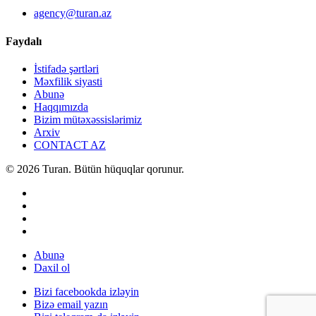
agency@turan.az
Faydalı
İstifadə şərtləri
Məxfilik siyasti
Abunə
Haqqımızda
Bizim mütəxəssislərimiz
Arxiv
CONTACT AZ
© 2026 Turan. Bütün hüquqlar qorunur.
Abunə
Daxil ol
Bizi facebookda izləyin
Bizə email yazın