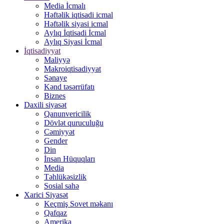
Media İcmalı
Həftəlik iqtisadi icmal
Həftəlik siyasi icmal
Aylıq İqtisadi İcmal
Aylıq Siyasi İcmal
İqtisadiyyat
Maliyyə
Makroiqtisadiyyat
Sənaye
Kənd təsərrüfatı
Biznes
Daxili siyasət
Qanunvericilik
Dövlət quruculuğu
Cəmiyyət
Gender
Din
İnsan Hüquqları
Media
Təhlükəsizlik
Sosial sahə
Xarici Siyasət
Keçmiş Sovet məkanı
Qafqaz
Amerika