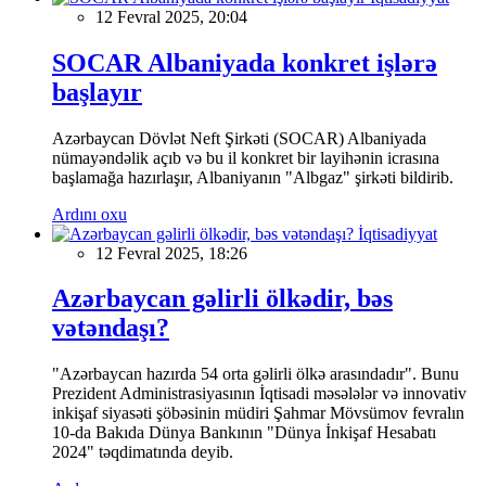
12 Fevral 2025, 20:04
SOCAR Albaniyada konkret işlərə
başlayır
Azərbaycan Dövlət Neft Şirkəti (SOCAR) Albaniyada
nümayəndəlik açıb və bu il konkret bir layihənin icrasına
başlamağa hazırlaşır, Albaniyanın "Albgaz" şirkəti bildirib.
Ardını oxu
İqtisadiyyat
12 Fevral 2025, 18:26
Azərbaycan gəlirli ölkədir, bəs
vətəndaşı?
"Azərbaycan hazırda 54 orta gəlirli ölkə arasındadır". Bunu
Prezident Administrasiyasının İqtisadi məsələlər və innovativ
inkişaf siyasəti şöbəsinin müdiri Şahmar Mövsümov fevralın
10-da Bakıda Dünya Bankının "Dünya İnkişaf Hesabatı
2024" təqdimatında deyib.