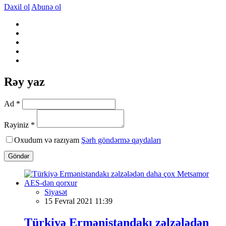
Daxil ol
Abunə ol
Rəy yaz
Ad *
Rəyiniz *
Oxudum və razıyam
Şərh göndərmə qaydaları
Göndər
Siyasət
15 Fevral 2021 11:39
Türkiyə Ermənistandakı zəlzələdən