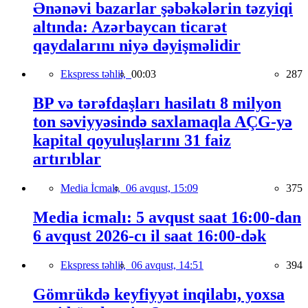
Ənənəvi bazarlar şəbəkələrin təzyiqi
altında: Azərbaycan ticarət
qaydalarını niyə dəyişməlidir
Ekspress təhlil,
00:03
287
BP və tərəfdaşları hasilatı 8 milyon
ton səviyyəsində saxlamaqla AÇG-yə
kapital qoyuluşlarını 31 faiz
artırıblar
Media İcmalı,
06 avqust, 15:09
375
Media icmalı: 5 avqust saat 16:00-dan
6 avqust 2026-cı il saat 16:00-dək
Ekspress təhlil,
06 avqust, 14:51
394
Gömrükdə keyfiyyət inqilabı, yoxsa