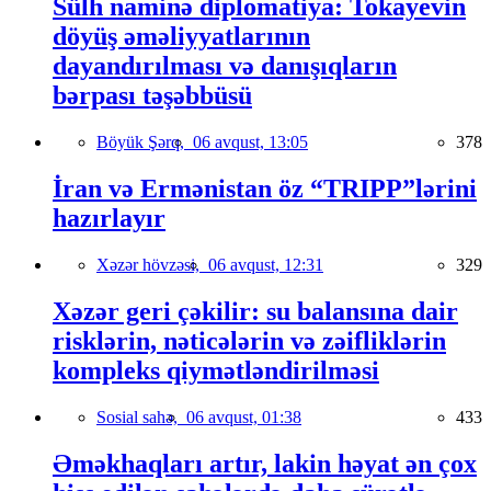
Sülh naminə diplomatiya: Tokayevin
döyüş əməliyyatlarının
dayandırılması və danışıqların
bərpası təşəbbüsü
Böyük Şərq,
06 avqust, 13:05
378
İran və Ermənistan öz “TRIPP”lərini
hazırlayır
Xəzər hövzəsi,
06 avqust, 12:31
329
Xəzər geri çəkilir: su balansına dair
risklərin, nəticələrin və zəifliklərin
kompleks qiymətləndirilməsi
Sosial sahə,
06 avqust, 01:38
433
Əməkhaqları artır, lakin həyat ən çox