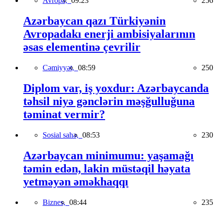
Avropa,
09:23
256
Azərbaycan qazı Türkiyənin
Avropadakı enerji ambisiyalarının
əsas elementinə çevrilir
Cəmiyyət,
08:59
250
Diplom var, iş yoxdur: Azərbaycanda
təhsil niyə gənclərin məşğulluğuna
təminat vermir?
Sosial sahə,
08:53
230
Azərbaycan minimumu: yaşamağı
təmin edən, lakin müstəqil həyata
yetməyən əməkhaqqı
Biznes,
08:44
235