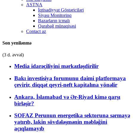
ASTNA
İqtisadiyyat Göstəriciləri
Siyası Monitorinq
Bazarların icmalı
Qarabağ münaqişəsi
Contact az
Son yenilənmə
(3 d. əvvəl)
Media idarəçiliyini mərkəzləşdirilir
Bakı investisiya forumunu daimi platformaya
çevirir, diqqət qeyri-neft kapitalına yönəlir
Ankara, İslamabad və Ər-Riyad kimə qarşı
birləşir?
SOFAZ Perunun energetika sektoruna sərmayə
yatırıb, lakin sövdələşmənin məbləğini
açıqlamayıb