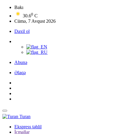
Bakı
0
30.6
C
Cümə, 7 Avqust 2026
Daxil ol
Abunə
Əlaqə
Turan
Ekspress təhlil
İcmallar