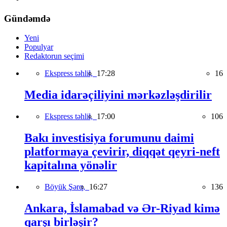
Gündəmdə
Yeni
Populyar
Redaktorun seçimi
Ekspress təhlil,
17:28
16
Media idarəçiliyini mərkəzləşdirilir
Ekspress təhlil,
17:00
106
Bakı investisiya forumunu daimi
platformaya çevirir, diqqət qeyri-neft
kapitalına yönəlir
Böyük Şərq,
16:27
136
Ankara, İslamabad və Ər-Riyad kimə
qarşı birləşir?