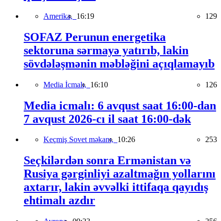
Amerika,
16:19
129
SOFAZ Perunun energetika
sektoruna sərmayə yatırıb, lakin
sövdələşmənin məbləğini açıqlamayıb
Media İcmalı,
16:10
126
Media icmalı: 6 avqust saat 16:00-dan
7 avqust 2026-cı il saat 16:00-dək
Keçmiş Sovet məkanı,
10:26
253
Seçkilərdən sonra Ermənistan və
Rusiya gərginliyi azaltmağın yollarını
axtarır, lakin əvvəlki ittifaqa qayıdış
ehtimalı azdır