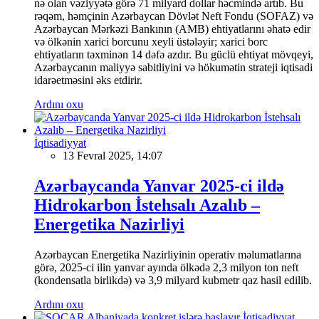
nə olan vəziyyətə görə 71 milyard dollar həcmində artıb. Bu
rəqəm, həmçinin Azərbaycan Dövlət Neft Fondu (SOFAZ) və
Azərbaycan Mərkəzi Bankının (AMB) ehtiyatlarını əhatə edir
və ölkənin xarici borcunu xeyli üstələyir; xarici borc
ehtiyatların təxminən 14 dəfə azdır. Bu güclü ehtiyat mövqeyi,
Azərbaycanın maliyyə sabitliyini və hökumətin strateji iqtisadi
idarəetməsini əks etdirir.
Ardını oxu
İqtisadiyyat
13 Fevral 2025, 14:07
Azərbaycanda Yanvar 2025-ci ildə
Hidrokarbon İstehsalı Azalıb –
Energetika Nazirliyi
Azərbaycan Energetika Nazirliyinin operativ məlumatlarına
görə, 2025-ci ilin yanvar ayında ölkədə 2,3 milyon ton neft
(kondensatla birlikdə) və 3,9 milyard kubmetr qaz hasil edilib.
Ardını oxu
İqtisadiyyat