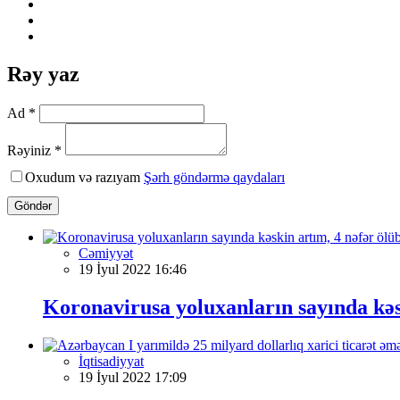
Rəy yaz
Ad *
Rəyiniz *
Oxudum və razıyam
Şərh göndərmə qaydaları
Göndər
Cəmiyyət
19 İyul 2022 16:46
Koronavirusa yoluxanların sayında kəs
İqtisadiyyat
19 İyul 2022 17:09