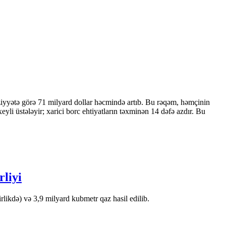
ziyyətə görə 71 milyard dollar həcmində artıb. Bu rəqəm, həmçinin
 üstələyir; xarici borc ehtiyatların təxminən 14 dəfə azdır. Bu
rliyi
likdə) və 3,9 milyard kubmetr qaz hasil edilib.