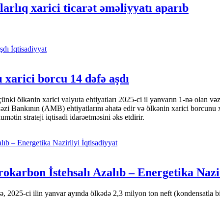
arlıq xarici ticarət əməliyyatı aparıb
İqtisadiyyat
 xarici borcu 14 dəfə aşdı
i ölkənin xarici valyuta ehtiyatları 2025-ci il yanvarın 1-nə olan və
nkının (AMB) ehtiyatlarını əhatə edir və ölkənin xarici borcunu xeyli
tin strateji iqtisadi idarəetməsini əks etdirir.
İqtisadiyyat
okarbon İstehsalı Azalıb – Energetika Nazi
 2025-ci ilin yanvar ayında ölkədə 2,3 milyon ton neft (kondensatla bir