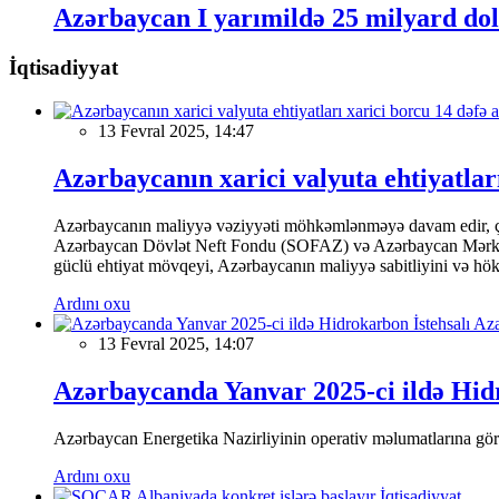
Azərbaycan I yarımildə 25 milyard doll
İqtisadiyyat
13 Fevral 2025, 14:47
Azərbaycanın xarici valyuta ehtiyatları
Azərbaycanın maliyyə vəziyyəti möhkəmlənməyə davam edir, çünk
Azərbaycan Dövlət Neft Fondu (SOFAZ) və Azərbaycan Mərkəzi Ba
güclü ehtiyat mövqeyi, Azərbaycanın maliyyə sabitliyini və hökumə
Ardını oxu
13 Fevral 2025, 14:07
Azərbaycanda Yanvar 2025-ci ildə Hidr
Azərbaycan Energetika Nazirliyinin operativ məlumatlarına görə,
Ardını oxu
İqtisadiyyat