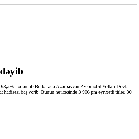
 dəyib
d 63,2%-i ödənilib.Bu barədə Azərbaycan Avtomobil Yolları Dövlət
 hadisəsi baş verib. Bunun nəticəsində 3 906 pm əyrixətli tirlər, 30