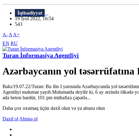
İqtisadiyyat
19 İyul 2022, 16:54
543
A-
A
A+
EN
RU
Turan İnformasiya Agentliyi
Azərbaycanın yol təsərrüfatına 
Bakı/19.07.22/Turan: Bu ilin I yarısında Azərbaycanda yol təsərrüfa
Agentliyi məlumat yayıb.Məlumatda deyilir ki, 6 ay ərzində ölkədə yol
ədə beton bardür, 101 pm mühafizə çəpərlə...
Daha çox oxumaq üçün daxil olun və ya abunə olun
Daxil ol
Abunə ol