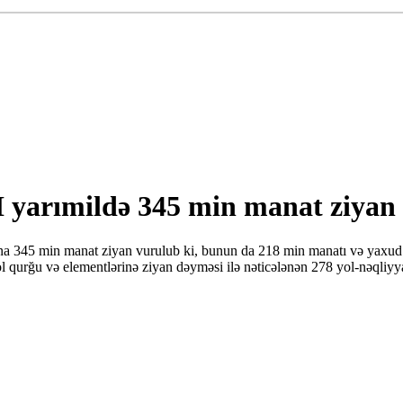
I yarımildə 345 min manat ziyan
tına 345 min manat ziyan vurulub ki, bunun da 218 min manatı və yaxu
 qurğu və elementlərinə ziyan dəyməsi ilə nəticələnən 278 yol-nəqliyyat