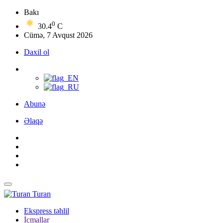
Bakı
0
30.4
C
Cümə, 7 Avqust 2026
Daxil ol
Abunə
Əlaqə
Turan
Ekspress təhlil
İcmallar