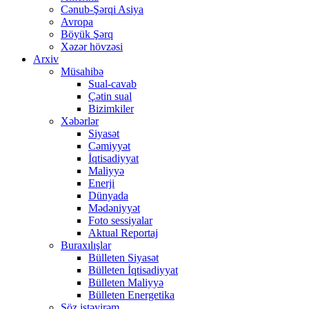
Cənub-Şərqi Asiya
Avropa
Böyük Şərq
Xəzər hövzəsi
Arxiv
Müsahibə
Sual-cavab
Çətin sual
Bizimkiler
Xəbərlər
Siyasət
Cəmiyyət
İqtisadiyyat
Maliyyə
Enerji
Dünyada
Mədəniyyət
Foto sessiyalar
Aktual Reportaj
Buraxılışlar
Bülleten Siyasət
Bülleten İqtisadiyyat
Bülleten Maliyyə
Bülleten Energetika
Söz istəyirəm