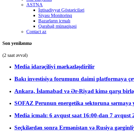
ASTNA
İqtisadiyyat Göstəriciləri
Siyası Monitorinq
Bazarların icmalı
Qarabağ münaqişəsi
Contact az
Son yenilənmə
(2 saat əvvəl)
Media idarəçiliyi mərkəzləşdirilir
Bakı investisiya forumunu daimi platformaya çevi
Ankara, İslamabad və Ər-Riyad kimə qarşı birlə
SOFAZ Perunun energetika sektoruna sərmayə ya
Media icmalı: 6 avqust saat 16:00-dan 7 avqust 2
Seçkilərdən sonra Ermənistan və Rusiya gərginliyi