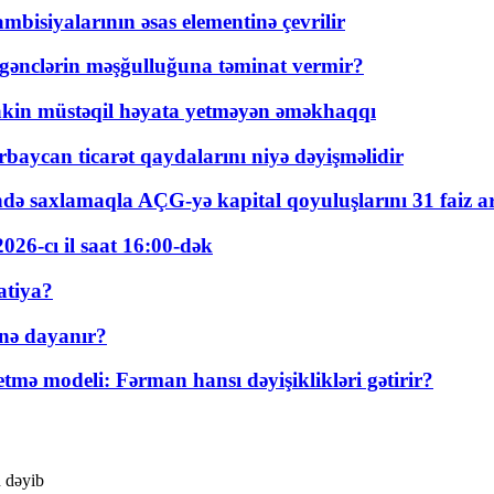
bisiyalarının əsas elementinə çevrilir
 gənclərin məşğulluğuna təminat vermir?
kin müstəqil həyata yetməyən əməkhaqqı
rbaycan ticarət qaydalarını niyə dəyişməlidir
ində saxlamaqla AÇG-yə kapital qoyuluşlarını 31 faiz ar
026-cı il saat 16:00-dək
atiya?
nə dayanır?
ə modeli: Fərman hansı dəyişiklikləri gətirir?
n dəyib