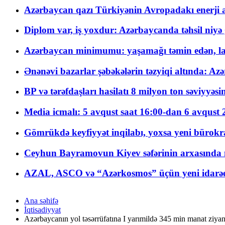
Azərbaycan qazı Türkiyənin Avropadakı enerji am
Diplom var, iş yoxdur: Azərbaycanda təhsil niyə
Azərbaycan minimumu: yaşamağı təmin edən, la
Ənənəvi bazarlar şəbəkələrin təzyiqi altında: Azə
BP və tərəfdaşları hasilatı 8 milyon ton səviyyəs
Media icmalı: 5 avqust saat 16:00-dan 6 avqust 2
Gömrükdə keyfiyyət inqilabı, yoxsa yeni bürokr
Ceyhun Bayramovun Kiyev səfərinin arxasında 
AZAL, ASCO və “Azərkosmos” üçün yeni idarəetm
Ana səhifə
İqtisadiyyat
Azərbaycanın yol təsərrüfatına I yarımildə 345 min manat ziya