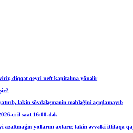
rir, diqqət qeyri-neft kapitalına yönəlir
şir?
tırıb, lakin sövdələşmənin məbləğini açıqlamayıb
026-cı il saat 16:00-dək
 azaltmağın yollarını axtarır, lakin əvvəlki ittifaqa qa