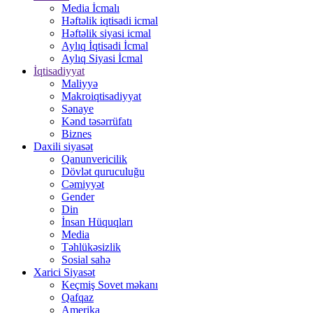
Media İcmalı
Həftəlik iqtisadi icmal
Həftəlik siyasi icmal
Aylıq İqtisadi İcmal
Aylıq Siyasi İcmal
İqtisadiyyat
Maliyyə
Makroiqtisadiyyat
Sənaye
Kənd təsərrüfatı
Biznes
Daxili siyasət
Qanunvericilik
Dövlət quruculuğu
Cəmiyyət
Gender
Din
İnsan Hüquqları
Media
Təhlükəsizlik
Sosial sahə
Xarici Siyasət
Keçmiş Sovet məkanı
Qafqaz
Amerika