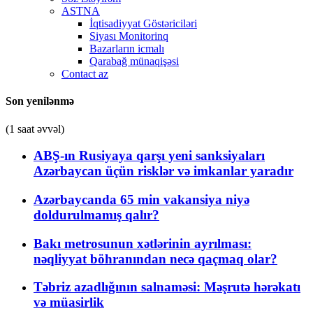
ASTNA
İqtisadiyyat Göstəriciləri
Siyası Monitorinq
Bazarların icmalı
Qarabağ münaqişəsi
Contact az
Son yenilənmə
(1 saat əvvəl)
ABŞ-ın Rusiyaya qarşı yeni sanksiyaları
Azərbaycan üçün risklər və imkanlar yaradır
Azərbaycanda 65 min vakansiya niyə
doldurulmamış qalır?
Bakı metrosunun xətlərinin ayrılması:
nəqliyyat böhranından necə qaçmaq olar?
Təbriz azadlığının salnaməsi: Məşrutə hərəkatı
və müasirlik