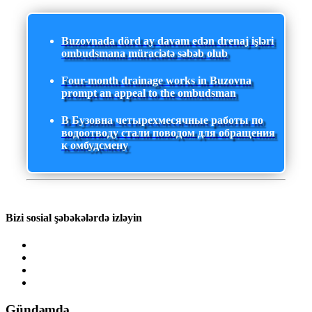
Buzovnada dörd ay davam edən drenaj işləri
ombudsmana müraciətə səbəb olub
Four-month drainage works in Buzovna
prompt an appeal to the ombudsman
В Бузовна четырехмесячные работы по
водоотводу стали поводом для обращения
к омбудсмену
Bizi sosial şəbəkələrdə izləyin
Gündəmdə