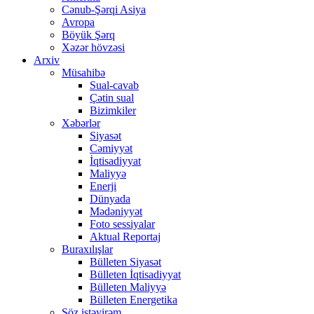
Cənub-Şərqi Asiya
Avropa
Böyük Şərq
Xəzər hövzəsi
Arxiv
Müsahibə
Sual-cavab
Çətin sual
Bizimkiler
Xəbərlər
Siyasət
Cəmiyyət
İqtisadiyyat
Maliyyə
Enerji
Dünyada
Mədəniyyət
Foto sessiyalar
Aktual Reportaj
Buraxılışlar
Bülleten Siyasət
Bülleten İqtisadiyyat
Bülleten Maliyyə
Bülleten Energetika
Söz istəyirəm