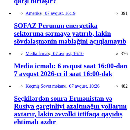
qarşı birləşir?
Amerika,
07 avqust, 16:19
391
SOFAZ Perunun energetika
sektoruna sərmayə yatırıb, lakin
sövdələşmənin məbləğini açıqlamayıb
Media İcmalı,
07 avqust, 16:10
376
Media icmalı: 6 avqust saat 16:00-dan
7 avqust 2026-cı il saat 16:00-dək
Keçmiş Sovet məkanı,
07 avqust, 10:26
482
Seçkilərdən sonra Ermənistan və
Rusiya gərginliyi azaltmağın yollarını
axtarır, lakin əvvəlki ittifaqa qayıdış
ehtimalı azdır