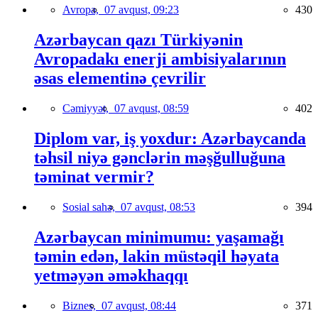
Avropa,
07 avqust, 09:23
430
Azərbaycan qazı Türkiyənin
Avropadakı enerji ambisiyalarının
əsas elementinə çevrilir
Cəmiyyət,
07 avqust, 08:59
402
Diplom var, iş yoxdur: Azərbaycanda
təhsil niyə gənclərin məşğulluğuna
təminat vermir?
Sosial sahə,
07 avqust, 08:53
394
Azərbaycan minimumu: yaşamağı
təmin edən, lakin müstəqil həyata
yetməyən əməkhaqqı
Biznes,
07 avqust, 08:44
371