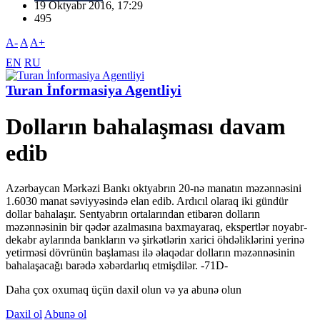
19 Oktyabr 2016, 17:29
495
A-
A
A+
EN
RU
Turan İnformasiya Agentliyi
Dolların bahalaşması davam
edib
Azərbaycan Mərkəzi Bankı oktyabrın 20-nə manatın məzənnəsini
1.6030 manat səviyyəsində elan edib. Ardıcıl olaraq iki gündür
dollar bahalaşır. Sentyabrın ortalarından etibarən dolların
məzənnəsinin bir qədər azalmasına baxmayaraq, ekspertlər noyabr-
dekabr aylarında bankların və şirkətlərin xarici öhdəliklərini yerinə
yetirməsi dövrünün başlaması ilə əlaqədar dolların məzənnəsinin
bahalaşacağı barədə xəbərdarlıq etmişdilər. -71D-
Daha çox oxumaq üçün daxil olun və ya abunə olun
Daxil ol
Abunə ol