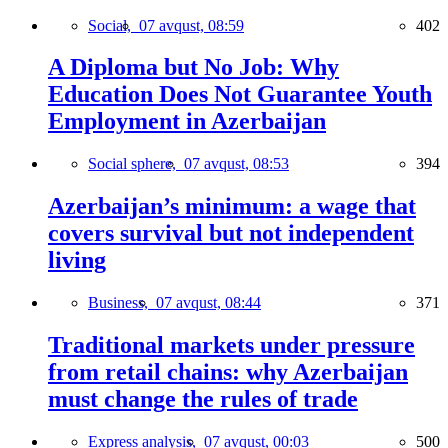
Social,
07 avqust, 08:59
402
A Diploma but No Job: Why
Education Does Not Guarantee Youth
Employment in Azerbaijan
Social sphere,
07 avqust, 08:53
394
Azerbaijan’s minimum: a wage that
covers survival but not independent
living
Business,
07 avqust, 08:44
371
Traditional markets under pressure
from retail chains: why Azerbaijan
must change the rules of trade
Express analysis,
07 avqust, 00:03
500