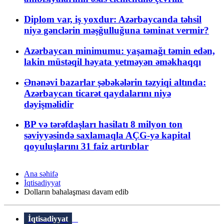
Diplom var, iş yoxdur: Azərbaycanda təhsil
niyə gənclərin məşğulluğuna təminat vermir?
Azərbaycan minimumu: yaşamağı təmin edən,
lakin müstəqil həyata yetməyən əməkhaqqı
Ənənəvi bazarlar şəbəkələrin təzyiqi altında:
Azərbaycan ticarət qaydalarını niyə
dəyişməlidir
BP və tərəfdaşları hasilatı 8 milyon ton
səviyyəsində saxlamaqla AÇG-yə kapital
qoyuluşlarını 31 faiz artırıblar
Ana səhifə
İqtisadiyyat
Dolların bahalaşması davam edib
İqtisadiyyat