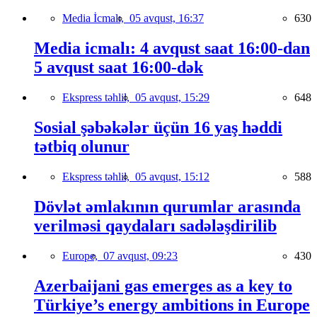
Media İcmalı,
05 avqust, 16:37
630
Media icmalı: 4 avqust saat 16:00-dan
5 avqust saat 16:00-dək
Ekspress təhlil,
05 avqust, 15:29
648
Sosial şəbəkələr üçün 16 yaş həddi
tətbiq olunur
Ekspress təhlil,
05 avqust, 15:12
588
Dövlət əmlakının qurumlar arasında
verilməsi qaydaları sadələşdirilib
Europe,
07 avqust, 09:23
430
Azerbaijani gas emerges as a key to
Türkiye’s energy ambitions in Europe