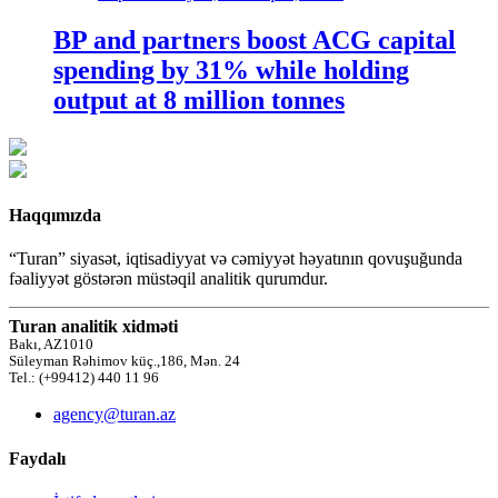
BP and partners boost ACG capital
spending by 31% while holding
output at 8 million tonnes
Haqqımızda
“Turan” siyasət, iqtisadiyyat və cəmiyyət həyatının qovuşuğunda
fəaliyyət göstərən müstəqil analitik qurumdur.
Turan analitik xidməti
Bakı, AZ1010
Süleyman Rəhimov küç.,186, Mən. 24
Tel.: (+99412) 440 11 96
agency@turan.az
Faydalı