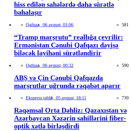
hiss edilən sahələrdə daha sürətlə
bahalaşır
Qafqaz,
06 avqust, 01:06
581
“Tramp marşrutu” reallığa çevrilir:
Ermənistan Cənubi Qafqazı dəyişə
biləcək layihəni sürətləndirir
Qafqaz,
06 avqust, 00:32
590
ABŞ və Çin Cənubi Qafqazda
marşrutlar uğrunda rəqabət aparır
Ekspress təhlil,
05 avqust, 18:11
739
Rəqəmsal Orta Dəhliz: Qazaxıstan və
Azərbaycan Xəzərin sahillərini fiber-
optik xətlə birləşdirdi