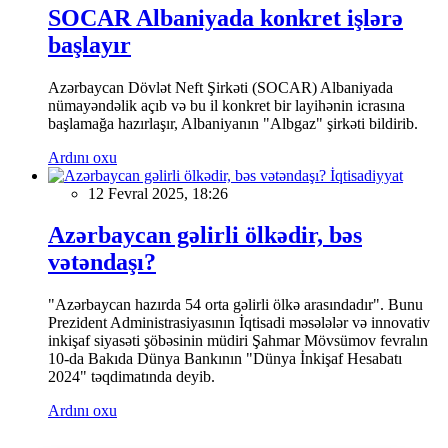
SOCAR Albaniyada konkret işlərə
başlayır
Azərbaycan Dövlət Neft Şirkəti (SOCAR) Albaniyada
nümayəndəlik açıb və bu il konkret bir layihənin icrasına
başlamağa hazırlaşır, Albaniyanın "Albgaz" şirkəti bildirib.
Ardını oxu
İqtisadiyyat
12 Fevral 2025, 18:26
Azərbaycan gəlirli ölkədir, bəs
vətəndaşı?
"Azərbaycan hazırda 54 orta gəlirli ölkə arasındadır". Bunu
Prezident Administrasiyasının İqtisadi məsələlər və innovativ
inkişaf siyasəti şöbəsinin müdiri Şahmar Mövsümov fevralın
10-da Bakıda Dünya Bankının "Dünya İnkişaf Hesabatı
2024" təqdimatında deyib.
Ardını oxu