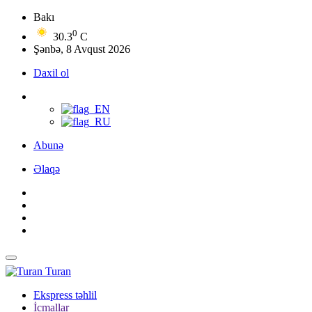
Bakı
0
30.3
C
Şənbə, 8 Avqust 2026
Daxil ol
Abunə
Əlaqə
Turan
Ekspress təhlil
İcmallar