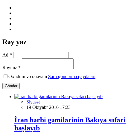
Rəy yaz
Ad *
Rəyiniz *
Oxudum və razıyam
Şərh göndərmə qaydaları
Göndər
Siyasət
19 Oktyabr 2016 17:23
İran hərbi gəmilərinin Bakıya səfəri
başlayıb