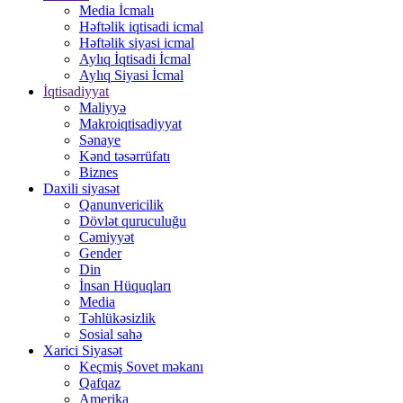
Media İcmalı
Həftəlik iqtisadi icmal
Həftəlik siyasi icmal
Aylıq İqtisadi İcmal
Aylıq Siyasi İcmal
İqtisadiyyat
Maliyyə
Makroiqtisadiyyat
Sənaye
Kənd təsərrüfatı
Biznes
Daxili siyasət
Qanunvericilik
Dövlət quruculuğu
Cəmiyyət
Gender
Din
İnsan Hüquqları
Media
Təhlükəsizlik
Sosial sahə
Xarici Siyasət
Keçmiş Sovet məkanı
Qafqaz
Amerika