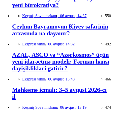
yeni bürokratiya?
Keçmiş Sovet məkanı,
06 avqust, 14:37
550
Ceyhun Bayramovun Kiyev səfərinin
arxasında nə dayanır?
Ekspress təhlil,
06 avqust, 14:32
492
AZAL, ASCO və “Azərkosmos” üçün
yeni idarəetmə modeli: Fərman hansı
dəyişiklikləri gətirir?
Ekspress təhlil,
06 avqust, 13:43
466
Məhkəmə icmalı: 3–5 avqust 2026-cı
il
Keçmiş Sovet məkanı,
06 avqust, 13:19
474