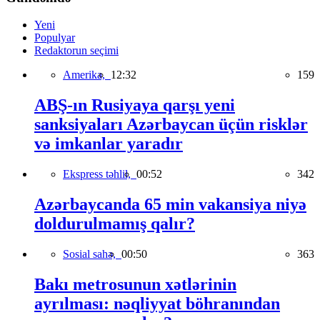
Yeni
Populyar
Redaktorun seçimi
Amerika,
12:32
159
ABŞ-ın Rusiyaya qarşı yeni
sanksiyaları Azərbaycan üçün risklər
və imkanlar yaradır
Ekspress təhlil,
00:52
342
Azərbaycanda 65 min vakansiya niyə
doldurulmamış qalır?
Sosial sahə,
00:50
363
Bakı metrosunun xətlərinin
ayrılması: nəqliyyat böhranından