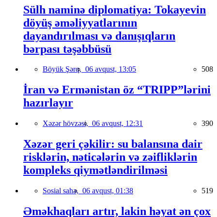
Sülh naminə diplomatiya: Tokayevin
döyüş əməliyyatlarının
dayandırılması və danışıqların
bərpası təşəbbüsü
Böyük Şərq,
06 avqust, 13:05
508
İran və Ermənistan öz “TRIPP”lərini
hazırlayır
Xəzər hövzəsi,
06 avqust, 12:31
390
Xəzər geri çəkilir: su balansına dair
risklərin, nəticələrin və zəifliklərin
kompleks qiymətləndirilməsi
Sosial sahə,
06 avqust, 01:38
519
Əməkhaqları artır, lakin həyat ən çox