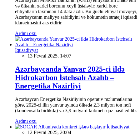
Azərbaycan Mərkəzi Bankının (AMB) ehtiyatlarını əhatə edir
və ölkənin xarici borcunu xeyli üstələyir; xarici borc
ehtiyatların təxminən 14 dəfə azdır. Bu güclü ehtiyat mövqeyi,
Azərbaycanın maliyyə sabitliyini və hökumətin strateji iqtisadi
idarəetməsini əks etdirir.
Ardını oxu
İqtisadiyyat
13 Fevral 2025, 14:07
Azərbaycanda Yanvar 2025-ci ildə
Hidrokarbon İstehsalı Azalıb –
Energetika Nazirliyi
Azərbaycan Energetika Nazirliyinin operativ məlumatlarına
görə, 2025-ci ilin yanvar ayında ölkədə 2,3 milyon ton neft
(kondensatla birlikdə) və 3,9 milyard kubmetr qaz hasil edilib.
Ardını oxu
İqtisadiyyat
12 Fevral 2025, 20:04