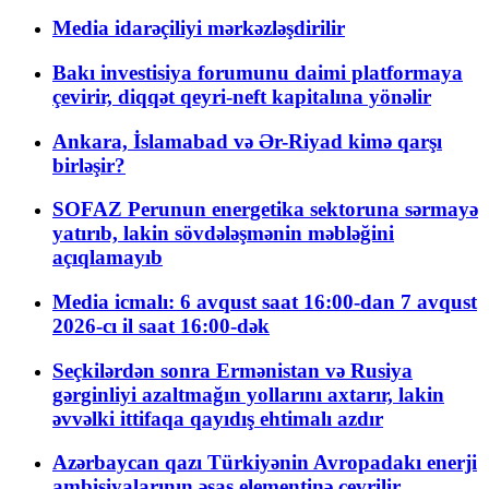
Media idarəçiliyi mərkəzləşdirilir
Bakı investisiya forumunu daimi platformaya
çevirir, diqqət qeyri-neft kapitalına yönəlir
Ankara, İslamabad və Ər-Riyad kimə qarşı
birləşir?
SOFAZ Perunun energetika sektoruna sərmayə
yatırıb, lakin sövdələşmənin məbləğini
açıqlamayıb
Media icmalı: 6 avqust saat 16:00-dan 7 avqust
2026-cı il saat 16:00-dək
Seçkilərdən sonra Ermənistan və Rusiya
gərginliyi azaltmağın yollarını axtarır, lakin
əvvəlki ittifaqa qayıdış ehtimalı azdır
Azərbaycan qazı Türkiyənin Avropadakı enerji
ambisiyalarının əsas elementinə çevrilir