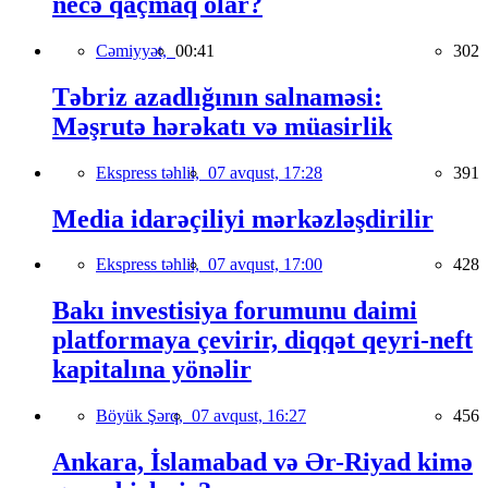
necə qaçmaq olar?
Cəmiyyət,
00:41
302
Təbriz azadlığının salnaməsi:
Məşrutə hərəkatı və müasirlik
Ekspress təhlil,
07 avqust, 17:28
391
Media idarəçiliyi mərkəzləşdirilir
Ekspress təhlil,
07 avqust, 17:00
428
Bakı investisiya forumunu daimi
platformaya çevirir, diqqət qeyri-neft
kapitalına yönəlir
Böyük Şərq,
07 avqust, 16:27
456
Ankara, İslamabad və Ər-Riyad kimə