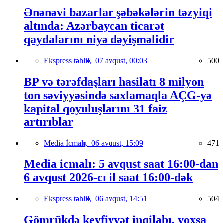
Ənənəvi bazarlar şəbəkələrin təzyiqi
altında: Azərbaycan ticarət
qaydalarını niyə dəyişməlidir
Ekspress təhlil,
07 avqust, 00:03
500
BP və tərəfdaşları hasilatı 8 milyon
ton səviyyəsində saxlamaqla AÇG-yə
kapital qoyuluşlarını 31 faiz
artırıblar
Media İcmalı,
06 avqust, 15:09
471
Media icmalı: 5 avqust saat 16:00-dan
6 avqust 2026-cı il saat 16:00-dək
Ekspress təhlil,
06 avqust, 14:51
504
Gömrükdə keyfiyyət inqilabı, yoxsa