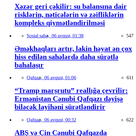
Xəzər geri çəkilir: su balansına dair
risklərin, nəticələrin və zəifliklərin
kompleks qiymətləndirilməsi
Sosial sahə,
06 avqust, 01:38
547
Əməkhaqları artır, lakin həyat ən çox
hiss edilən sahələrdə daha sürətlə
bahalaşır
Qafqaz,
06 avqust, 01:06
611
“Tramp marşrutu” reallığa çevrilir:
Ermənistan Cənubi Qafqazı dəyişə
biləcək layihəni sürətləndirir
Qafqaz,
06 avqust, 00:32
622
ABŞ və Çin Cənubi Qafqazda