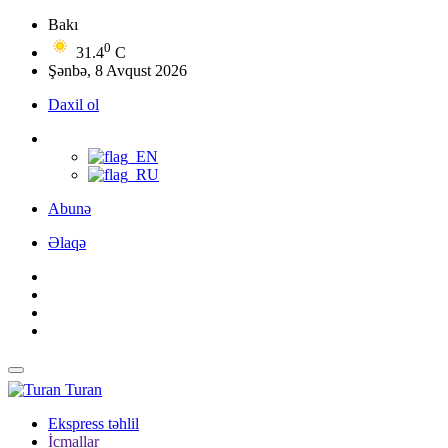
Bakı
0
31.4
C
Şənbə, 8 Avqust 2026
Daxil ol
Abunə
Əlaqə
Turan
Ekspress təhlil
İcmallar