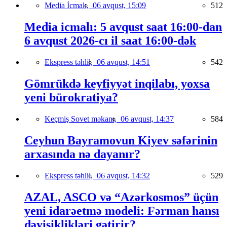
Media İcmalı,
06 avqust, 15:09
512
Media icmalı: 5 avqust saat 16:00-dan
6 avqust 2026-cı il saat 16:00-dək
Ekspress təhlil,
06 avqust, 14:51
542
Gömrükdə keyfiyyət inqilabı, yoxsa
yeni bürokratiya?
Keçmiş Sovet məkanı,
06 avqust, 14:37
584
Ceyhun Bayramovun Kiyev səfərinin
arxasında nə dayanır?
Ekspress təhlil,
06 avqust, 14:32
529
AZAL, ASCO və “Azərkosmos” üçün
yeni idarəetmə modeli: Fərman hansı
dəyişiklikləri gətirir?