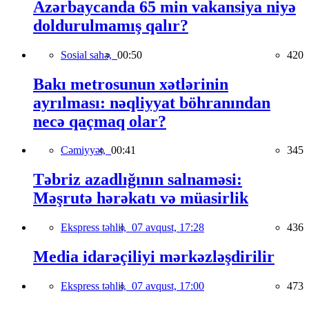
Azərbaycanda 65 min vakansiya niyə
doldurulmamış qalır?
Sosial sahə,
00:50
420
Bakı metrosunun xətlərinin
ayrılması: nəqliyyat böhranından
necə qaçmaq olar?
Cəmiyyət,
00:41
345
Təbriz azadlığının salnaməsi:
Məşrutə hərəkatı və müasirlik
Ekspress təhlil,
07 avqust, 17:28
436
Media idarəçiliyi mərkəzləşdirilir
Ekspress təhlil,
07 avqust, 17:00
473