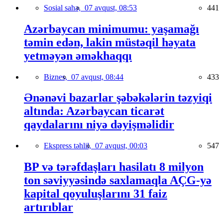
Sosial sahə,
07 avqust, 08:53
441
Azərbaycan minimumu: yaşamağı
təmin edən, lakin müstəqil həyata
yetməyən əməkhaqqı
Biznes,
07 avqust, 08:44
433
Ənənəvi bazarlar şəbəkələrin təzyiqi
altında: Azərbaycan ticarət
qaydalarını niyə dəyişməlidir
Ekspress təhlil,
07 avqust, 00:03
547
BP və tərəfdaşları hasilatı 8 milyon
ton səviyyəsində saxlamaqla AÇG-yə
kapital qoyuluşlarını 31 faiz
artırıblar