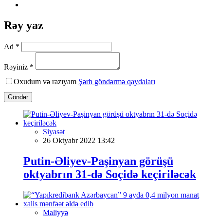
Rəy yaz
Ad *
Rəyiniz *
Oxudum və razıyam
Şərh göndərmə qaydaları
Göndər
Siyasət
26 Oktyabr 2022 13:42
Putin-Əliyev-Paşinyan görüşü
oktyabrın 31-də Soçidə keçiriləcək
Maliyyə