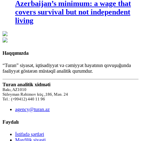
Azerbaijan’s minimum: a wage that
covers survival but not independent
living
Haqqımızda
“Turan” siyasət, iqtisadiyyat və cəmiyyət həyatının qovuşuğunda
fəaliyyət göstərən müstəqil analitik qurumdur.
Turan analitik xidməti
Bakı, AZ1010
Süleyman Rəhimov küç.,186, Mən. 24
Tel.: (+99412) 440 11 96
agency@turan.az
Faydalı
İstifadə şərtləri
Məxfilik siyasti