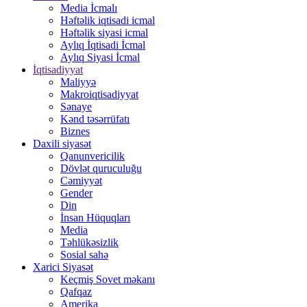
Media İcmalı
Həftəlik iqtisadi icmal
Həftəlik siyasi icmal
Aylıq İqtisadi İcmal
Aylıq Siyasi İcmal
İqtisadiyyat
Maliyyə
Makroiqtisadiyyat
Sənaye
Kənd təsərrüfatı
Biznes
Daxili siyasət
Qanunvericilik
Dövlət quruculuğu
Cəmiyyət
Gender
Din
İnsan Hüquqları
Media
Təhlükəsizlik
Sosial sahə
Xarici Siyasət
Keçmiş Sovet məkanı
Qafqaz
Amerika