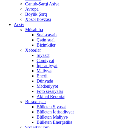
Cənub-Şərqi Asiya
Avropa
Böyük Şərq
Xəzər hövzəsi
Arxiv
Müsahibə
Sual-cavab
Çətin sual
Bizimkiler
Xəbərlər
Siyasət
Cəmiyyət
İqtisadiyyat
Maliyyə
Enerji
Dünyada
Mədəniyyət
Foto sessiyalar
Aktual Reportaj
Buraxılışlar
Bülleten Siyasət
Bülleten İqtisadiyyat
Bülleten Maliyyə
Bülleten Energetika
Söz istəyirəm