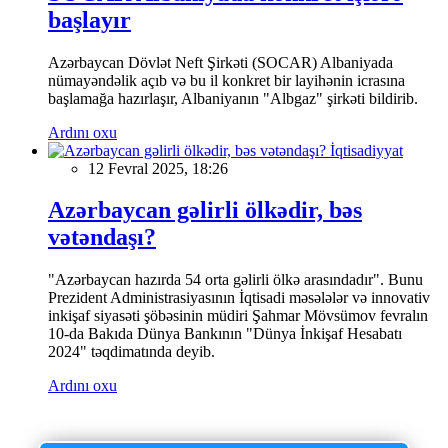
başlayır
Azərbaycan Dövlət Neft Şirkəti (SOCAR) Albaniyada
nümayəndəlik açıb və bu il konkret bir layihənin icrasına
başlamağa hazırlaşır, Albaniyanın "Albgaz" şirkəti bildirib.
Ardını oxu
İqtisadiyyat
12 Fevral 2025, 18:26
Azərbaycan gəlirli ölkədir, bəs
vətəndaşı?
"Azərbaycan hazırda 54 orta gəlirli ölkə arasındadır". Bunu
Prezident Administrasiyasının İqtisadi məsələlər və innovativ
inkişaf siyasəti şöbəsinin müdiri Şahmar Mövsümov fevralın
10-da Bakıda Dünya Bankının "Dünya İnkişaf Hesabatı
2024" təqdimatında deyib.
Ardını oxu