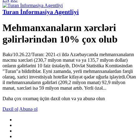
Turan İnformasiya Agentliyi
Mehmanxanaların xərcləri
gəlirlərindən 10% çox olub
Bakı/10.26.22/Turan: 2021-ci ildə Azərbaycanda mehmanxanaların
məcmu xərcləri (230,7 milyon manat və ya 135,7 milyon dollar)
onların gəlirlərini 10 faiz üstələyib, Dövlət Statistika Komitəsindən
"Turan"a bildiriblər. Eyni zamanda, yerli mehmanxanalardan fərqli
olaraq, xarici investisiyalı hotellər kifayət qədər uğurla işləyirdi.Ötən
il mehmanxanaların gəlirləri (209,2 milyon manat) 92,9 milyon
manat, xərcləri isə 59 milyon manat artıb. Yerli özəl...
Daha çox oxumaq üçün daxil olun və ya abunə olun
Daxil ol
Abunə ol