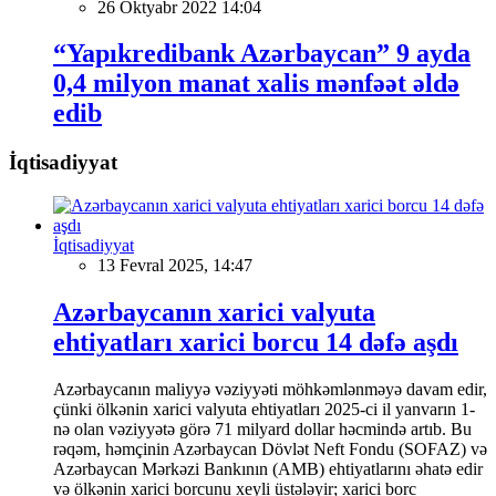
26 Oktyabr 2022 14:04
“Yapıkredibank Azərbaycan” 9 ayda
0,4 milyon manat xalis mənfəət əldə
edib
İqtisadiyyat
İqtisadiyyat
13 Fevral 2025, 14:47
Azərbaycanın xarici valyuta
ehtiyatları xarici borcu 14 dəfə aşdı
Azərbaycanın maliyyə vəziyyəti möhkəmlənməyə davam edir,
çünki ölkənin xarici valyuta ehtiyatları 2025-ci il yanvarın 1-
nə olan vəziyyətə görə 71 milyard dollar həcmində artıb. Bu
rəqəm, həmçinin Azərbaycan Dövlət Neft Fondu (SOFAZ) və
Azərbaycan Mərkəzi Bankının (AMB) ehtiyatlarını əhatə edir
və ölkənin xarici borcunu xeyli üstələyir; xarici borc