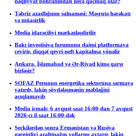
nəqliyyat böhranından necə qaçmaq olar?
Təbriz azadlığının salnaməsi: Məşrutə hərəkatı
və müasirlik
Media idarəçiliyi mərkəzləşdirilir
Bakı investisiya forumunu daimi platformaya
çevirir, diqqət qeyri-neft kapitalına yönəlir
Ankara, İslamabad və Ər-Riyad kimə qarşı
birləşir?
SOFAZ Perunun energetika sektoruna sərmayə
yatırıb, lakin sövdələşmənin məbləğini
açıqlamayıb
Media icmalı: 6 avqust saat 16:00-dan 7 avqust
2026-cı il saat 16:00-dək
Seçkilərdən sonra Ermənistan və Rusiya
gərginliyi azaltmağın yollarını axtarır, lakin