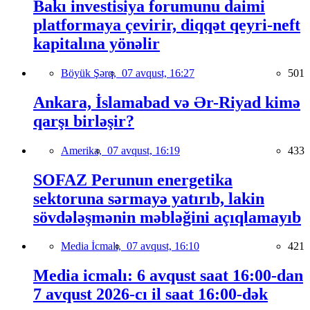
Bakı investisiya forumunu daimi
platformaya çevirir, diqqət qeyri-neft
kapitalına yönəlir
Böyük Şərq,
07 avqust, 16:27
501
Ankara, İslamabad və Ər-Riyad kimə
qarşı birləşir?
Amerika,
07 avqust, 16:19
433
SOFAZ Perunun energetika
sektoruna sərmayə yatırıb, lakin
sövdələşmənin məbləğini açıqlamayıb
Media İcmalı,
07 avqust, 16:10
421
Media icmalı: 6 avqust saat 16:00-dan
7 avqust 2026-cı il saat 16:00-dək