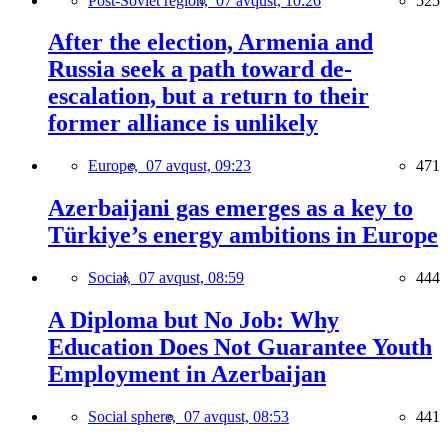
Post-Soviet region,
07 avqust, 10:26
525
After the election, Armenia and
Russia seek a path toward de-
escalation, but a return to their
former alliance is unlikely
Europe,
07 avqust, 09:23
471
Azerbaijani gas emerges as a key to
Türkiye’s energy ambitions in Europe
Social,
07 avqust, 08:59
444
A Diploma but No Job: Why
Education Does Not Guarantee Youth
Employment in Azerbaijan
Social sphere,
07 avqust, 08:53
441