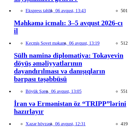
Ekspress təhlil,
06 avqust, 13:43
501
Məhkəmə icmalı: 3–5 avqust 2026-cı
il
Keçmiş Sovet məkanı,
06 avqust, 13:19
512
Sülh naminə diplomatiya: Tokayevin
döyüş əməliyyatlarının
dayandırılması və danışıqların
bərpası təşəbbüsü
Böyük Şərq,
06 avqust, 13:05
551
İran və Ermənistan öz “TRIPP”lərini
hazırlayır
Xəzər hövzəsi,
06 avqust, 12:31
419