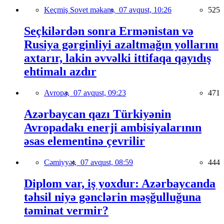
Keçmiş Sovet məkanı,
07 avqust, 10:26
525
Seçkilərdən sonra Ermənistan və
Rusiya gərginliyi azaltmağın yollarını
axtarır, lakin əvvəlki ittifaqa qayıdış
ehtimalı azdır
Avropa,
07 avqust, 09:23
471
Azərbaycan qazı Türkiyənin
Avropadakı enerji ambisiyalarının
əsas elementinə çevrilir
Cəmiyyət,
07 avqust, 08:59
444
Diplom var, iş yoxdur: Azərbaycanda
təhsil niyə gənclərin məşğulluğuna
təminat vermir?