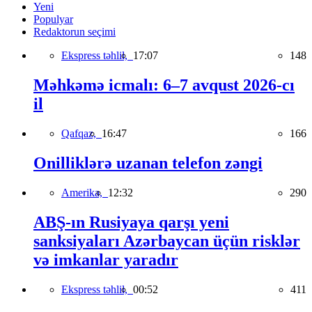
Yeni
Populyar
Redaktorun seçimi
Ekspress təhlil,
17:07
148
Məhkəmə icmalı: 6–7 avqust 2026-cı
il
Qafqaz,
16:47
166
Onilliklərə uzanan telefon zəngi
Amerika,
12:32
290
ABŞ-ın Rusiyaya qarşı yeni
sanksiyaları Azərbaycan üçün risklər
və imkanlar yaradır
Ekspress təhlil,
00:52
411