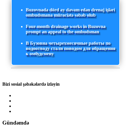
Buzovnada dörd ay davam edən drenaj işləri
ombudsmana müraciətə səbəb olub
Four-month drainage works in Buzovna
prompt an appeal to the ombudsman
В Бузовна четырехмесячные работы по
водоотводу стали поводом для обращения
к омбудсмену
Bizi sosial şəbəkələrdə izləyin
Gündəmdə