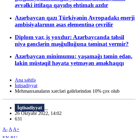
əvvəlki ittifaqa qayıdış ehtimalı azdır
Azərbaycan qazı Türkiyənin Avropadakı enerji
ambisiyalarının əsas elementinə çevrilir
Diplom var, iş yoxdur: Azərbaycanda təhsil
niyə gənclərin məşğulluğuna təminat vermir?
Azərbaycan minimumu: yaşamağı təmin edən,
lakin müstəqil həyata yetməyən əməkhaqqı
Ana səhifə
İqtisadiyyat
Mehmanxanaların xərcləri gəlirlərindən 10% çox olub
İqtisadiyyat
26 Oktyabr 2022, 14:02
631
A-
A
A+
EN
RU