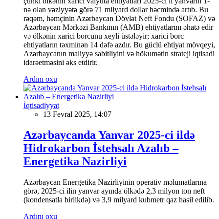
çünki ölkənin xarici valyuta ehtiyatları 2025-ci il yanvarın 1-
nə olan vəziyyətə görə 71 milyard dollar həcmində artıb. Bu
rəqəm, həmçinin Azərbaycan Dövlət Neft Fondu (SOFAZ) və
Azərbaycan Mərkəzi Bankının (AMB) ehtiyatlarını əhatə edir
və ölkənin xarici borcunu xeyli üstələyir; xarici borc
ehtiyatların təxminən 14 dəfə azdır. Bu güclü ehtiyat mövqeyi,
Azərbaycanın maliyyə sabitliyini və hökumətin strateji iqtisadi
idarəetməsini əks etdirir.
Ardını oxu
İqtisadiyyat
13 Fevral 2025, 14:07
Azərbaycanda Yanvar 2025-ci ildə
Hidrokarbon İstehsalı Azalıb –
Energetika Nazirliyi
Azərbaycan Energetika Nazirliyinin operativ məlumatlarına
görə, 2025-ci ilin yanvar ayında ölkədə 2,3 milyon ton neft
(kondensatla birlikdə) və 3,9 milyard kubmetr qaz hasil edilib.
Ardını oxu