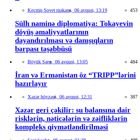
Keçmiş Sovet məkanı,
06 avqust, 13:19
453
Sülh naminə diplomatiya: Tokayevin
döyüş əməliyyatlarının
dayandırılması və danışıqların
bərpası təşəbbüsü
Böyük Şərq,
06 avqust, 13:05
484
İran və Ermənistan öz “TRIPP”lərini
hazırlayır
Xəzər hövzəsi,
06 avqust, 12:31
387
Xəzər geri çəkilir: su balansına dair
risklərin, nəticələrin və zəifliklərin
kompleks qiymətləndirilməsi