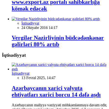
www.export.az portalı sahibkarlığa
kömək edəcək
İqtisadiyyat
24 Oktyabr 2016 14:17
Vergilər Nazirliyinin büdcədənkənar
gəlirləri 80% artıb
İqtisadiyyat
İqtisadiyyat
13 Fevral 2025, 14:47
Azərbaycanın xarici valyuta
ehtiyatları xarici borcu 14 dəfə aşdı
Azərbaycanın maliyyə vəziyyəti möhkəmlənməyə davam edir,