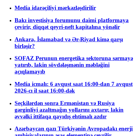
Media idarəçiliyi mərkəzləşdirilir
Bakı investisiya forumunu daimi platformaya
çevirir, diqqət qeyri-neft kapitalına yönəlir
Ankara, İslamabad və Ər-Riyad kimə qarşı
birləşir?
SOFAZ Perunun energetika sektoruna sərmayə
yatırıb, lakin sövdələşmənin məbləğini
açıqlamayıb
Media icmalı: 6 avqust saat 16:00-dan 7 avqust
2026-cı il saat 16:00-dək
Seçkilərdən sonra Ermənistan və Rusiya
gərginliyi azaltmağın yollarını axtarır, lakin
əvvəlki ittifaqa qayıdış ehtimalı azdır
Azərbaycan qazı Türkiyənin Avropadakı enerji
ambisiyalarının əsas elementinə çevrilir