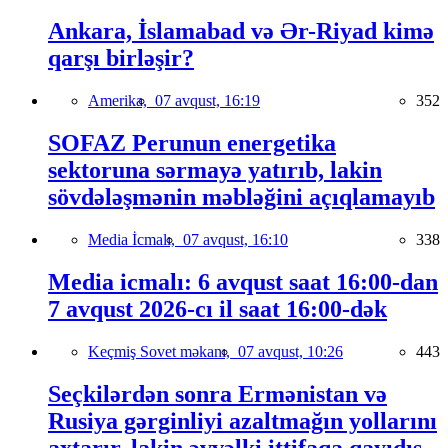
Ankara, İslamabad və Ər-Riyad kimə
qarşı birləşir?
Amerika,
07 avqust, 16:19
352
SOFAZ Perunun energetika
sektoruna sərmayə yatırıb, lakin
sövdələşmənin məbləğini açıqlamayıb
Media İcmalı,
07 avqust, 16:10
338
Media icmalı: 6 avqust saat 16:00-dan
7 avqust 2026-cı il saat 16:00-dək
Keçmiş Sovet məkanı,
07 avqust, 10:26
443
Seçkilərdən sonra Ermənistan və
Rusiya gərginliyi azaltmağın yollarını
axtarır, lakin əvvəlki ittifaqa qayıdış