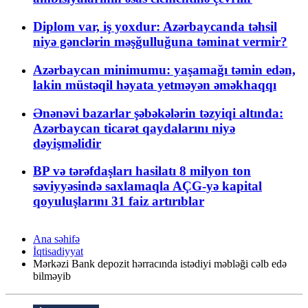
Diplom var, iş yoxdur: Azərbaycanda təhsil
niyə gənclərin məşğulluğuna təminat vermir?
Azərbaycan minimumu: yaşamağı təmin edən,
lakin müstəqil həyata yetməyən əməkhaqqı
Ənənəvi bazarlar şəbəkələrin təzyiqi altında:
Azərbaycan ticarət qaydalarını niyə
dəyişməlidir
BP və tərəfdaşları hasilatı 8 milyon ton
səviyyəsində saxlamaqla AÇG-yə kapital
qoyuluşlarını 31 faiz artırıblar
Ana səhifə
İqtisadiyyat
Mərkəzi Bank depozit hərracında istədiyi məbləği cəlb edə
bilməyib