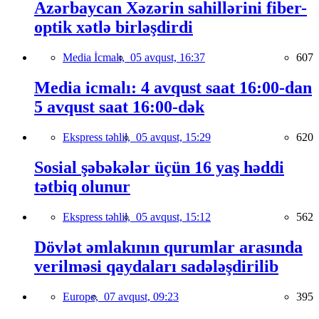
Azərbaycan Xəzərin sahillərini fiber-
optik xətlə birləşdirdi
Media İcmalı,
05 avqust, 16:37
607
Media icmalı: 4 avqust saat 16:00-dan
5 avqust saat 16:00-dək
Ekspress təhlil,
05 avqust, 15:29
620
Sosial şəbəkələr üçün 16 yaş həddi
tətbiq olunur
Ekspress təhlil,
05 avqust, 15:12
562
Dövlət əmlakının qurumlar arasında
verilməsi qaydaları sadələşdirilib
Europe,
07 avqust, 09:23
395