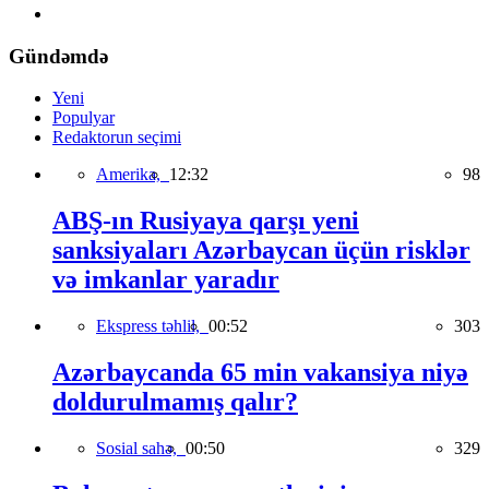
Gündəmdə
Yeni
Populyar
Redaktorun seçimi
Amerika,
12:32
98
ABŞ-ın Rusiyaya qarşı yeni
sanksiyaları Azərbaycan üçün risklər
və imkanlar yaradır
Ekspress təhlil,
00:52
303
Azərbaycanda 65 min vakansiya niyə
doldurulmamış qalır?
Sosial sahə,
00:50
329