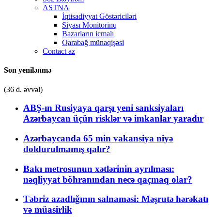
ASTNA
İqtisadiyyat Göstəriciləri
Siyası Monitorinq
Bazarların icmalı
Qarabağ münaqişəsi
Contact az
Son yenilənmə
(36 d. əvvəl)
ABŞ-ın Rusiyaya qarşı yeni sanksiyaları
Azərbaycan üçün risklər və imkanlar yaradır
Azərbaycanda 65 min vakansiya niyə
doldurulmamış qalır?
Bakı metrosunun xətlərinin ayrılması:
nəqliyyat böhranından necə qaçmaq olar?
Təbriz azadlığının salnaməsi: Məşrutə hərəkatı
və müasirlik