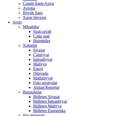
Cənub-Şərqi Asiya
Avropa
Böyük Şərq
Xəzər hövzəsi
Arxiv
Müsahibə
Sual-cavab
Çətin sual
Bizimkiler
Xəbərlər
Siyasət
Cəmiyyət
İqtisadiyyat
Maliyyə
Enerji
Dünyada
Mədəniyyət
Foto sessiyalar
Aktual Reportaj
Buraxılışlar
Bülleten Siyasət
Bülleten İqtisadiyyat
Bülleten Maliyyə
Bülleten Energetika
Söz istəyirəm