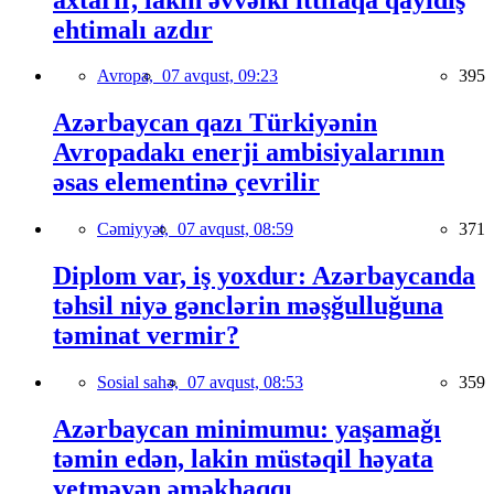
ehtimalı azdır
Avropa,
07 avqust, 09:23
395
Azərbaycan qazı Türkiyənin
Avropadakı enerji ambisiyalarının
əsas elementinə çevrilir
Cəmiyyət,
07 avqust, 08:59
371
Diplom var, iş yoxdur: Azərbaycanda
təhsil niyə gənclərin məşğulluğuna
təminat vermir?
Sosial sahə,
07 avqust, 08:53
359
Azərbaycan minimumu: yaşamağı
təmin edən, lakin müstəqil həyata
yetməyən əməkhaqqı