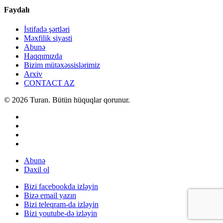
Faydalı
İstifadə şərtləri
Məxfilik siyasti
Abunə
Haqqımızda
Bizim mütəxəssislərimiz
Arxiv
CONTACT AZ
© 2026 Turan. Bütün hüquqlar qorunur.
Abunə
Daxil ol
Bizi facebookda izləyin
Bizə email yazın
Bizi teleqram-da izləyin
Bizi youtube-də izləyin