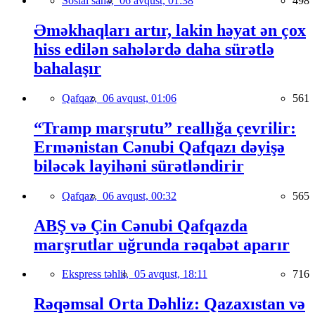
Sosial sahə,
06 avqust, 01:38
498
Əməkhaqları artır, lakin həyat ən çox
hiss edilən sahələrdə daha sürətlə
bahalaşır
Qafqaz,
06 avqust, 01:06
561
“Tramp marşrutu” reallığa çevrilir:
Ermənistan Cənubi Qafqazı dəyişə
biləcək layihəni sürətləndirir
Qafqaz,
06 avqust, 00:32
565
ABŞ və Çin Cənubi Qafqazda
marşrutlar uğrunda rəqabət aparır
Ekspress təhlil,
05 avqust, 18:11
716
Rəqəmsal Orta Dəhliz: Qazaxıstan və