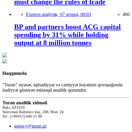
must change the rules of trade
Express analysis,
07 avqust, 00:03
466
BP and partners boost ACG capital
spending by 31% while holding
output at 8 million tonnes
Haqqımızda
“Turan” siyasət, iqtisadiyyat və cəmiyyət həyatının qovuşuğunda
fəaliyyət göstərən müstəqil analitik qurumdur.
Turan analitik xidməti
Bakı, AZ1010
Süleyman Rəhimov küç.,186, Mən. 24
Tel.: (+99412) 440 11 96
agency@turan.az