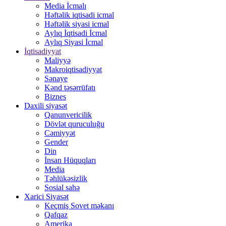
Media İcmalı
Həftəlik iqtisadi icmal
Həftəlik siyasi icmal
Aylıq İqtisadi İcmal
Aylıq Siyasi İcmal
İqtisadiyyat
Maliyyə
Makroiqtisadiyyat
Sənaye
Kənd təsərrüfatı
Biznes
Daxili siyasət
Qanunvericilik
Dövlət quruculuğu
Cəmiyyət
Gender
Din
İnsan Hüquqları
Media
Təhlükəsizlik
Sosial sahə
Xarici Siyasət
Keçmiş Sovet məkanı
Qafqaz
Amerika