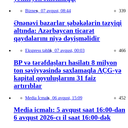
Biznes,
07 avqust, 08:44
339
Ənənəvi bazarlar şəbəkələrin təzyiqi
altında: Azərbaycan ticarət
qaydalarını niyə dəyişməlidir
Ekspress təhlil,
07 avqust, 00:03
466
BP və tərəfdaşları hasilatı 8 milyon
ton səviyyəsində saxlamaqla AÇG-yə
kapital qoyuluşlarını 31 faiz
artırıblar
Media İcmalı,
06 avqust, 15:09
452
Media icmalı: 5 avqust saat 16:00-dan
6 avqust 2026-cı il saat 16:00-dək