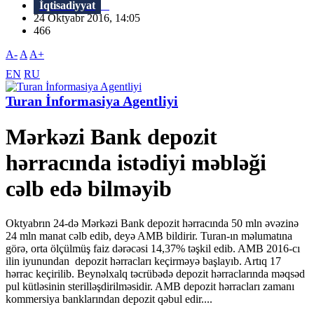
İqtisadiyyat
24 Oktyabr 2016, 14:05
466
A-
A
A+
EN
RU
Turan İnformasiya Agentliyi
Mərkəzi Bank depozit
hərracında istədiyi məbləği
cəlb edə bilməyib
Oktyabrın 24-də Mərkəzi Bank depozit hərracında 50 mln əvəzinə
24 mln manat cəlb edib, deyə AMB bildirir. Turan-ın məlumatına
görə, orta ölçülmüş faiz dərəcəsi 14,37% təşkil edib. AMB 2016-cı
ilin iyunundan depozit hərracları keçirməyə başlayıb. Artıq 17
hərrac keçirilib. Beynəlxalq təcrübədə depozit hərraclarında məqsəd
pul kütləsinin sterilləşdirilməsidir. AMB depozit hərracları zamanı
kommersiya banklarından depozit qəbul edir....