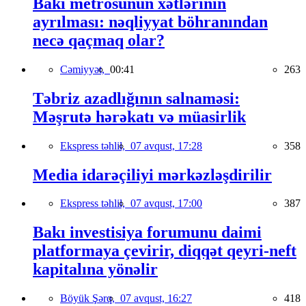
Bakı metrosunun xətlərinin
ayrılması: nəqliyyat böhranından
necə qaçmaq olar?
Cəmiyyət,
00:41
263
Təbriz azadlığının salnaməsi:
Məşrutə hərəkatı və müasirlik
Ekspress təhlil,
07 avqust, 17:28
358
Media idarəçiliyi mərkəzləşdirilir
Ekspress təhlil,
07 avqust, 17:00
387
Bakı investisiya forumunu daimi
platformaya çevirir, diqqət qeyri-neft
kapitalına yönəlir
Böyük Şərq,
07 avqust, 16:27
418