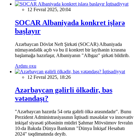
İqtisadiyyat
12 Fevral 2025, 20:04
SOCAR Albaniyada konkret işlərə
başlayır
Azərbaycan Dövlət Neft Şirkəti (SOCAR) Albaniyada
nümayəndəlik açıb və bu il konkret bir layihənin icrasına
başlamağa hazırlaşır, Albaniyanın "Albgaz" şirkəti bildirib.
Ardını oxu
İqtisadiyyat
12 Fevral 2025, 18:26
Azərbaycan gəlirli ölkədir, bəs
vətəndaşı?
"Azərbaycan hazırda 54 orta gəlirli ölkə arasındadır". Bunu
Prezident Administrasiyasının İqtisadi məsələlər və innovativ
inkişaf siyasəti şöbəsinin müdiri Şahmar Mövsümov fevralın
10-da Bakıda Dünya Bankının "Dünya İnkişaf Hesabatı
2024" təqdimatında deyib.