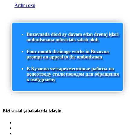
Ardını oxu
Buzovnada dörd ay davam edən drenaj işləri
ombudsmana müraciətə səbəb olub
Four-month drainage works in Buzovna
prompt an appeal to the ombudsman
В Бузовна четырехмесячные работы по
водоотводу стали поводом для обращения
к омбудсмену
Bizi sosial şəbəkələrdə izləyin