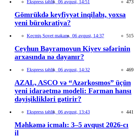
Ekspress təhlil,
06 avqust, 14:51
473
Gömrükdə keyfiyyət inqilabı, yoxsa
yeni bürokratiya?
Keçmiş Sovet məkanı,
06 avqust, 14:37
515
Ceyhun Bayramovun Kiyev səfərinin
arxasında nə dayanır?
Ekspress təhlil,
06 avqust, 14:32
469
AZAL, ASCO və “Azərkosmos” üçün
yeni idarəetmə modeli: Fərman hansı
dəyişiklikləri gətirir?
Ekspress təhlil,
06 avqust, 13:43
441
Məhkəmə icmalı: 3–5 avqust 2026-cı
il