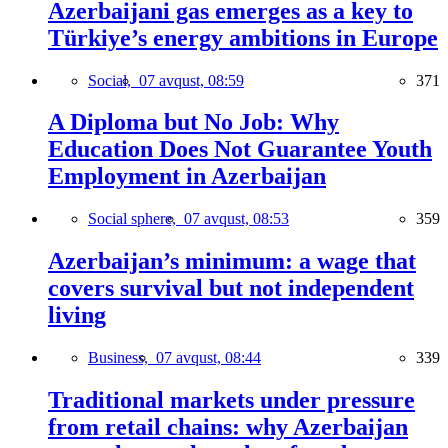
Azerbaijani gas emerges as a key to
Türkiye’s energy ambitions in Europe
Social,
07 avqust, 08:59
371
A Diploma but No Job: Why
Education Does Not Guarantee Youth
Employment in Azerbaijan
Social sphere,
07 avqust, 08:53
359
Azerbaijan’s minimum: a wage that
covers survival but not independent
living
Business,
07 avqust, 08:44
339
Traditional markets under pressure
from retail chains: why Azerbaijan