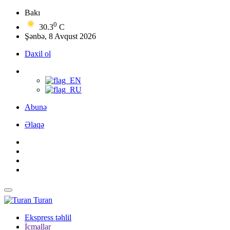
Bakı
0
30.3
C
Şənbə, 8 Avqust 2026
Daxil ol
Abunə
Əlaqə
Turan
Ekspress təhlil
İcmallar