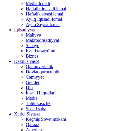
Media İcmalı
Həftəlik iqtisadi icmal
Həftəlik siyasi icmal
Aylıq İqtisadi İcmal
Aylıq Siyasi İcmal
İqtisadiyyat
Maliyyə
Makroiqtisadiyyat
Sənaye
Kənd təsərrüfatı
Biznes
Daxili siyasət
Qanunvericilik
Dövlət quruculuğu
Cəmiyyət
Gender
Din
İnsan Hüquqları
Media
Təhlükəsizlik
Sosial sahə
Xarici Siyasət
Keçmiş Sovet məkanı
Qafqaz
Amerika