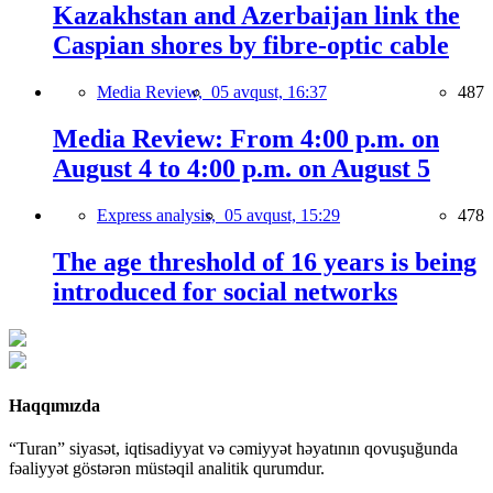
Kazakhstan and Azerbaijan link the
Caspian shores by fibre-optic cable
Media Review,
05 avqust, 16:37
487
Media Review: From 4:00 p.m. on
August 4 to 4:00 p.m. on August 5
Express analysis,
05 avqust, 15:29
478
The age threshold of 16 years is being
introduced for social networks
Haqqımızda
“Turan” siyasət, iqtisadiyyat və cəmiyyət həyatının qovuşuğunda
fəaliyyət göstərən müstəqil analitik qurumdur.