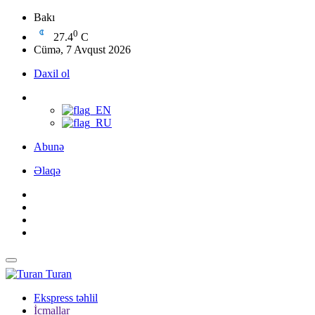
Bakı
0
27.4
C
Cümə, 7 Avqust 2026
Daxil ol
Abunə
Əlaqə
Turan
Ekspress təhlil
İcmallar