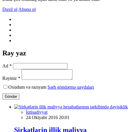
Daxil ol
Abunə ol
Rəy yaz
Ad *
Rəyiniz *
Oxudum və razıyam
Şərh göndərmə qaydaları
Göndər
İqtisadiyyat
24 Oktyabr 2016 20:01
Şirkətlərin illik maliyyə