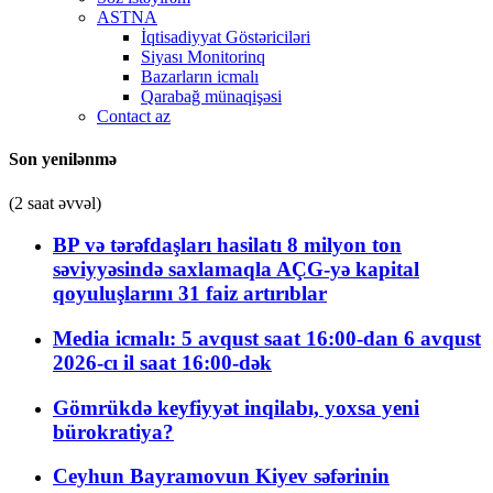
ASTNA
İqtisadiyyat Göstəriciləri
Siyası Monitorinq
Bazarların icmalı
Qarabağ münaqişəsi
Contact az
Son yenilənmə
(2 saat əvvəl)
BP və tərəfdaşları hasilatı 8 milyon ton
səviyyəsində saxlamaqla AÇG-yə kapital
qoyuluşlarını 31 faiz artırıblar
Media icmalı: 5 avqust saat 16:00-dan 6 avqust
2026-cı il saat 16:00-dək
Gömrükdə keyfiyyət inqilabı, yoxsa yeni
bürokratiya?
Ceyhun Bayramovun Kiyev səfərinin