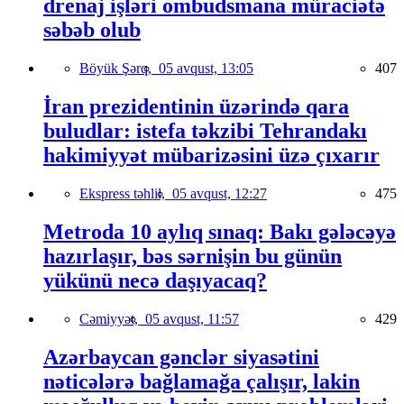
drenaj işləri ombudsmana müraciətə
səbəb olub
Böyük Şərq,
05 avqust, 13:05
407
İran prezidentinin üzərində qara
buludlar: istefa təkzibi Tehrandakı
hakimiyyət mübarizəsini üzə çıxarır
Ekspress təhlil,
05 avqust, 12:27
475
Metroda 10 aylıq sınaq: Bakı gələcəyə
hazırlaşır, bəs sərnişin bu günün
yükünü necə daşıyacaq?
Cəmiyyət,
05 avqust, 11:57
429
Azərbaycan gənclər siyasətini
nəticələrə bağlamağa çalışır, lakin