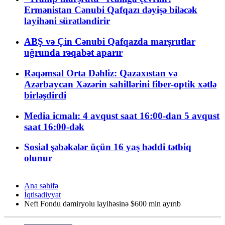
Ermənistan Cənubi Qafqazı dəyişə biləcək
layihəni sürətləndirir
ABŞ və Çin Cənubi Qafqazda marşrutlar
uğrunda rəqabət aparır
Rəqəmsal Orta Dəhliz: Qazaxıstan və
Azərbaycan Xəzərin sahillərini fiber-optik xətlə
birləşdirdi
Media icmalı: 4 avqust saat 16:00-dan 5 avqust
saat 16:00-dək
Sosial şəbəkələr üçün 16 yaş həddi tətbiq
olunur
Ana səhifə
İqtisadiyyat
Neft Fondu dəmiryolu layihəsinə $600 mln ayırıb