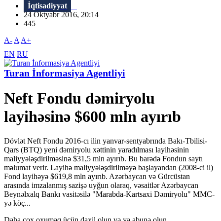
İqtisadiyyat
24 Oktyabr 2016, 20:14
445
A-
A
A+
EN
RU
Turan İnformasiya Agentliyi
Neft Fondu dəmiryolu
layihəsinə $600 mln ayırıb
Dövlət Neft Fondu 2016-cı ilin yanvar-sentyabrında Bakı-Tbilisi-
Qars (BTQ) yeni dəmiryolu xəttinin yaradılması layihəsinin
maliyyələşdirilməsinə $31,5 mln ayırıb. Bu barədə Fondun saytı
məlumat verir. Layihə maliyyələşdirilməyə başlayandan (2008-ci il)
Fond layihəyə $619,8 mln ayırıb. Azərbaycan və Gürcüstan
arasında imzalanmış sazişə uyğun olaraq, vəsaitlər Azərbaycan
Beynəlxalq Bankı vasitəsilə "Marabda-Kartsaxi Dəmiryolu" MMC-
yə köç...
Daha çox oxumaq üçün daxil olun və ya abunə olun