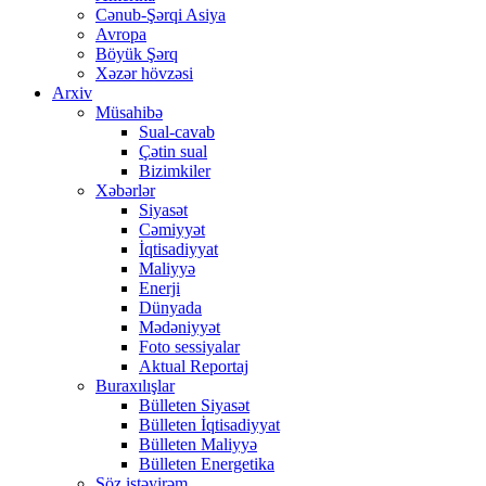
Cənub-Şərqi Asiya
Avropa
Böyük Şərq
Xəzər hövzəsi
Arxiv
Müsahibə
Sual-cavab
Çətin sual
Bizimkiler
Xəbərlər
Siyasət
Cəmiyyət
İqtisadiyyat
Maliyyə
Enerji
Dünyada
Mədəniyyət
Foto sessiyalar
Aktual Reportaj
Buraxılışlar
Bülleten Siyasət
Bülleten İqtisadiyyat
Bülleten Maliyyə
Bülleten Energetika
Söz istəyirəm