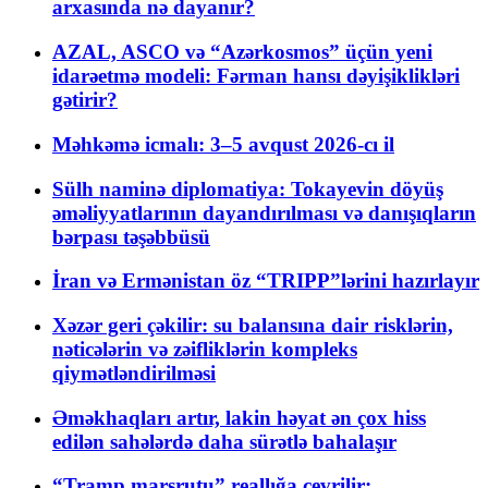
arxasında nə dayanır?
AZAL, ASCO və “Azərkosmos” üçün yeni
idarəetmə modeli: Fərman hansı dəyişiklikləri
gətirir?
Məhkəmə icmalı: 3–5 avqust 2026-cı il
Sülh naminə diplomatiya: Tokayevin döyüş
əməliyyatlarının dayandırılması və danışıqların
bərpası təşəbbüsü
İran və Ermənistan öz “TRIPP”lərini hazırlayır
Xəzər geri çəkilir: su balansına dair risklərin,
nəticələrin və zəifliklərin kompleks
qiymətləndirilməsi
Əməkhaqları artır, lakin həyat ən çox hiss
edilən sahələrdə daha sürətlə bahalaşır
“Tramp marşrutu” reallığa çevrilir: