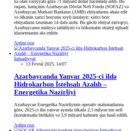
nə olan vəziyyətə görə 71 milyard dollar həcmində artıb. Bu
rəqəm, həmçinin Azərbaycan Dövlət Neft Fondu (SOFAZ) və
Azərbaycan Mərkəzi Bankının (AMB) ehtiyatlarını əhatə edir
və ölkənin xarici borcunu xeyli üstələyir; xarici borc
ehtiyatların təxminən 14 dəfə azdır. Bu güclü ehtiyat mövqeyi,
Azərbaycanın maliyyə sabitliyini və hökumətin strateji iqtisadi
idarəetməsini əks etdirir.
Ardını oxu
İqtisadiyyat
13 Fevral 2025, 14:07
Azərbaycanda Yanvar 2025-ci ildə
Hidrokarbon İstehsalı Azalıb –
Energetika Nazirliyi
Azərbaycan Energetika Nazirliyinin operativ məlumatlarına
görə, 2025-ci ilin yanvar ayında ölkədə 2,3 milyon ton neft
(kondensatla birlikdə) və 3,9 milyard kubmetr qaz hasil edilib.
Ardını oxu
İqtisadiyyat