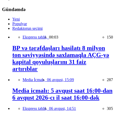
Gündəmdə
Yeni
Populyar
Redaktorun seçimi
Ekspress təhlil,
00:03
150
BP və tərəfdaşları hasilatı 8 milyon
ton səviyyəsində saxlamaqla AÇG-yə
kapital qoyuluşlarını 31 faiz
artırıblar
Media İcmalı,
06 avqust, 15:09
287
Media icmalı: 5 avqust saat 16:00-dan
6 avqust 2026-cı il saat 16:00-dək
Ekspress təhlil,
06 avqust, 14:51
305