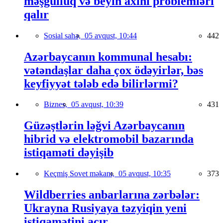
məşğulluq və beyin axını problemləri
qalır
Sosial sahə,
05 avqust, 10:44
442
Azərbaycanın kommunal hesabı:
vətəndaşlar daha çox ödəyirlər, bəs
keyfiyyət tələb edə bilirlərmi?
Biznes,
05 avqust, 10:39
431
Güzəştlərin ləğvi Azərbaycanın
hibrid və elektromobil bazarında
istiqaməti dəyişib
Keçmiş Sovet məkanı,
05 avqust, 10:35
373
Wildberries anbarlarına zərbələr:
Ukrayna Rusiyaya təzyiqin yeni
istiqamətini açır