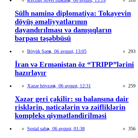
Keçmiş Sovet məkanı,
06 avqust, 13:19
310
Sülh naminə diplomatiya: Tokayevin
döyüş əməliyyatlarının
dayandırılması və danışıqların
bərpası təşəbbüsü
Böyük Şərq,
06 avqust, 13:05
293
İran və Ermənistan öz “TRIPP”lərini
hazırlayır
Xəzər hövzəsi,
06 avqust, 12:31
259
Xəzər geri çəkilir: su balansına dair
risklərin, nəticələrin və zəifliklərin
kompleks qiymətləndirilməsi
Sosial sahə,
06 avqust, 01:38
356