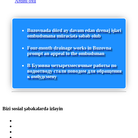
Ardını oxu
Buzovnada dörd ay davam edən drenaj işləri
ombudsmana müraciətə səbəb olub
Four-month drainage works in Buzovna
prompt an appeal to the ombudsman
В Бузовна четырехмесячные работы по
водоотводу стали поводом для обращения
к омбудсмену
Bizi sosial şəbəkələrdə izləyin