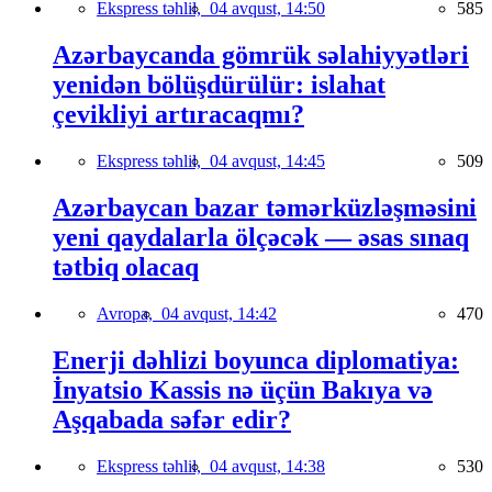
Ekspress təhlil,
04 avqust, 14:50
585
Azərbaycanda gömrük səlahiyyətləri
yenidən bölüşdürülür: islahat
çevikliyi artıracaqmı?
Ekspress təhlil,
04 avqust, 14:45
509
Azərbaycan bazar təmərküzləşməsini
yeni qaydalarla ölçəcək — əsas sınaq
tətbiq olacaq
Avropa,
04 avqust, 14:42
470
Enerji dəhlizi boyunca diplomatiya:
İnyatsio Kassis nə üçün Bakıya və
Aşqabada səfər edir?
Ekspress təhlil,
04 avqust, 14:38
530