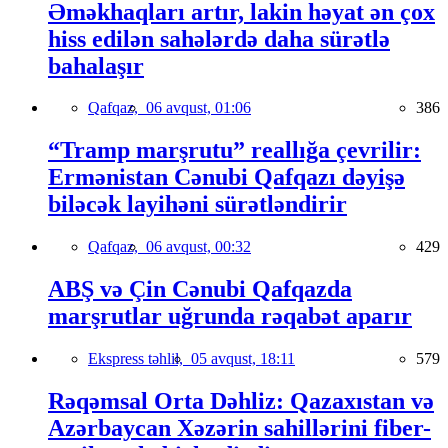
Əməkhaqları artır, lakin həyat ən çox
hiss edilən sahələrdə daha sürətlə
bahalaşır
Qafqaz,
06 avqust, 01:06
386
“Tramp marşrutu” reallığa çevrilir:
Ermənistan Cənubi Qafqazı dəyişə
biləcək layihəni sürətləndirir
Qafqaz,
06 avqust, 00:32
429
ABŞ və Çin Cənubi Qafqazda
marşrutlar uğrunda rəqabət aparır
Ekspress təhlil,
05 avqust, 18:11
579
Rəqəmsal Orta Dəhliz: Qazaxıstan və
Azərbaycan Xəzərin sahillərini fiber-