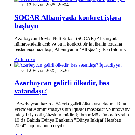
12 Fevral 2025, 20:04
SOCAR Albaniyada konkret işlərə
başlayır
Azərbaycan Dövlət Neft Şirkəti (SOCAR) Albaniyada
nümayəndəlik açıb və bu il konkret bir layihənin icrasına
başlamağa hazırlaşır, Albaniyanın "Albgaz" şirkəti bildirib.
Ardını oxu
İqtisadiyyat
12 Fevral 2025, 18:26
Azərbaycan gəlirli ölkədir, bəs
vətəndaşı?
"Azərbaycan hazırda 54 orta gəlirli ölkə arasındadır". Bunu
Prezident Administrasiyasının İqtisadi məsələlər və innovativ
inkişaf siyasəti şöbəsinin müdiri Şahmar Mövsümov fevralın
10-da Bakıda Dünya Bankının "Dünya İnkişaf Hesabatı
2024" təqdimatında deyib.