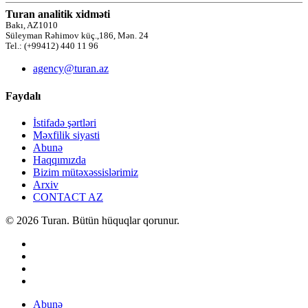
Turan analitik xidməti
Bakı, AZ1010
Süleyman Rəhimov küç.,186, Mən. 24
Tel.: (+99412) 440 11 96
agency@turan.az
Faydalı
İstifadə şərtləri
Məxfilik siyasti
Abunə
Haqqımızda
Bizim mütəxəssislərimiz
Arxiv
CONTACT AZ
© 2026 Turan. Bütün hüquqlar qorunur.
Abunə