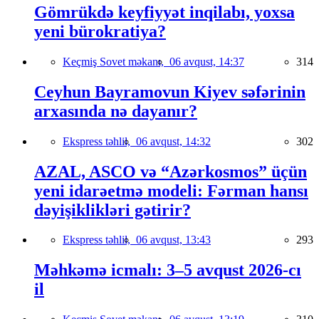
Gömrükdə keyfiyyət inqilabı, yoxsa
yeni bürokratiya?
Keçmiş Sovet məkanı,
06 avqust, 14:37
314
Ceyhun Bayramovun Kiyev səfərinin
arxasında nə dayanır?
Ekspress təhlil,
06 avqust, 14:32
302
AZAL, ASCO və “Azərkosmos” üçün
yeni idarəetmə modeli: Fərman hansı
dəyişiklikləri gətirir?
Ekspress təhlil,
06 avqust, 13:43
293
Məhkəmə icmalı: 3–5 avqust 2026-cı
il