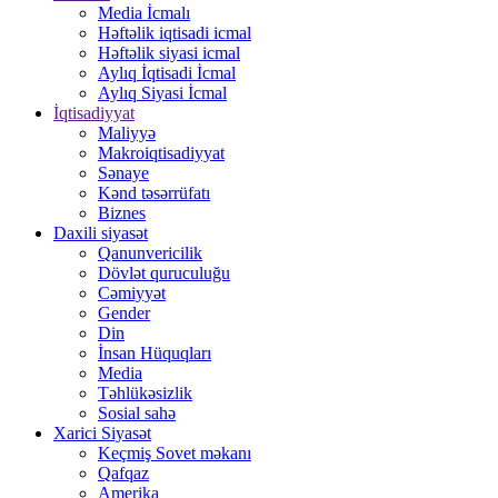
Media İcmalı
Həftəlik iqtisadi icmal
Həftəlik siyasi icmal
Aylıq İqtisadi İcmal
Aylıq Siyasi İcmal
İqtisadiyyat
Maliyyə
Makroiqtisadiyyat
Sənaye
Kənd təsərrüfatı
Biznes
Daxili siyasət
Qanunvericilik
Dövlət quruculuğu
Cəmiyyət
Gender
Din
İnsan Hüquqları
Media
Təhlükəsizlik
Sosial sahə
Xarici Siyasət
Keçmiş Sovet məkanı
Qafqaz
Amerika