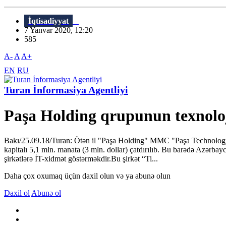
İqtisadiyyat
7 Yanvar 2020, 12:20
585
A-
A
A+
EN
RU
Turan İnformasiya Agentliyi
Paşa Holding qrupunun texnoloji 
Bakı/25.09.18/Turan: Ötən il "Paşa Holding" MMC "Paşa Technology" M
kapitalı 5,1 mln. manata (3 mln. dollar) çatdırılıb. Bu barədə Azərba
şirkətlərə İT-xidmət göstərməkdir.Bu şirkət “Ti...
Daha çox oxumaq üçün daxil olun və ya abunə olun
Daxil ol
Abunə ol