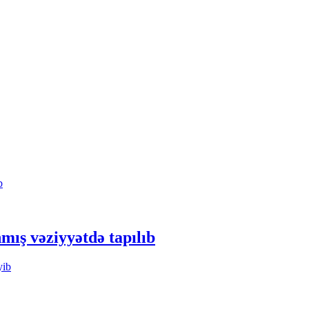
mış vəziyyətdə tapılıb