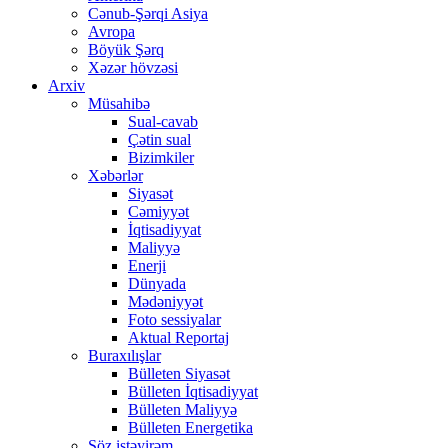
Cənub-Şərqi Asiya
Avropa
Böyük Şərq
Xəzər hövzəsi
Arxiv
Müsahibə
Sual-cavab
Çətin sual
Bizimkiler
Xəbərlər
Siyasət
Cəmiyyət
İqtisadiyyat
Maliyyə
Enerji
Dünyada
Mədəniyyət
Foto sessiyalar
Aktual Reportaj
Buraxılışlar
Bülleten Siyasət
Bülleten İqtisadiyyat
Bülleten Maliyyə
Bülleten Energetika
Söz istəyirəm