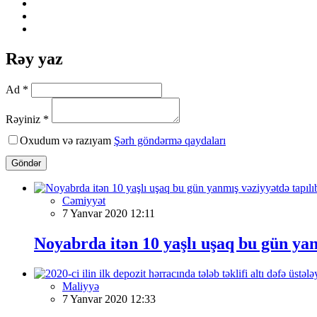
Rəy yaz
Ad *
Rəyiniz *
Oxudum və razıyam
Şərh göndərmə qaydaları
Göndər
Cəmiyyət
7 Yanvar 2020 12:11
Noyabrda itən 10 yaşlı uşaq bu gün yan
Maliyyə
7 Yanvar 2020 12:33