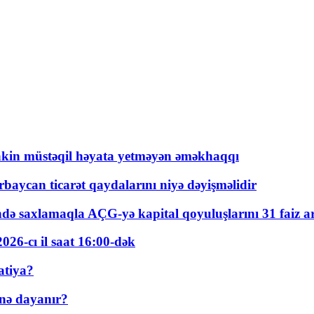
kin müstəqil həyata yetməyən əməkhaqqı
rbaycan ticarət qaydalarını niyə dəyişməlidir
ində saxlamaqla AÇG-yə kapital qoyuluşlarını 31 faiz ar
026-cı il saat 16:00-dək
atiya?
nə dayanır?