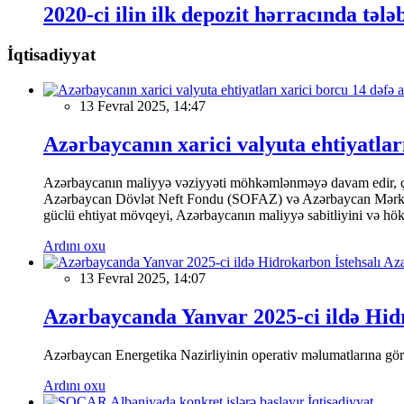
2020-ci ilin ilk depozit hərracında tələb 
İqtisadiyyat
13 Fevral 2025, 14:47
Azərbaycanın xarici valyuta ehtiyatları
Azərbaycanın maliyyə vəziyyəti möhkəmlənməyə davam edir, çünk
Azərbaycan Dövlət Neft Fondu (SOFAZ) və Azərbaycan Mərkəzi Ba
güclü ehtiyat mövqeyi, Azərbaycanın maliyyə sabitliyini və hökumə
Ardını oxu
13 Fevral 2025, 14:07
Azərbaycanda Yanvar 2025-ci ildə Hidr
Azərbaycan Energetika Nazirliyinin operativ məlumatlarına görə,
Ardını oxu
İqtisadiyyat