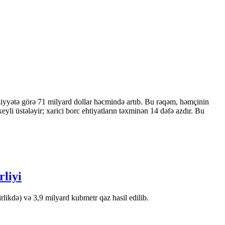
ziyyətə görə 71 milyard dollar həcmində artıb. Bu rəqəm, həmçinin
 üstələyir; xarici borc ehtiyatların təxminən 14 dəfə azdır. Bu
rliyi
likdə) və 3,9 milyard kubmetr qaz hasil edilib.