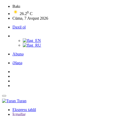
Bakı
0
26.2
C
Cümə, 7 Avqust 2026
Daxil ol
Abunə
Əlaqə
Turan
Ekspress təhlil
İcmallar