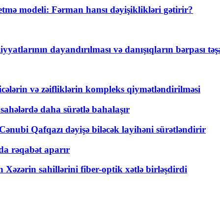
ə modeli: Fərman hansı dəyişiklikləri gətirir?
yyatlarının dayandırılması və danışıqların bərpası tə
ticələrin və zəifliklərin kompleks qiymətləndirilməsi
 sahələrdə daha sürətlə bahalaşır
ənubi Qafqazı dəyişə biləcək layihəni sürətləndirir
a rəqabət aparır
zərin sahillərini fiber-optik xətlə birləşdirdi