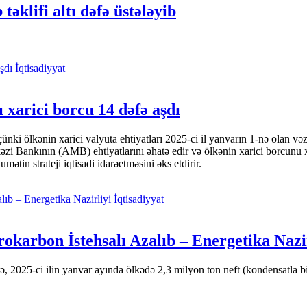
təklifi altı dəfə üstələyib
İqtisadiyyat
 xarici borcu 14 dəfə aşdı
i ölkənin xarici valyuta ehtiyatları 2025-ci il yanvarın 1-nə olan və
nkının (AMB) ehtiyatlarını əhatə edir və ölkənin xarici borcunu xeyli
tin strateji iqtisadi idarəetməsini əks etdirir.
İqtisadiyyat
okarbon İstehsalı Azalıb – Energetika Nazi
 2025-ci ilin yanvar ayında ölkədə 2,3 milyon ton neft (kondensatla bir