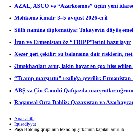
AZAL, ASCO və “Azərkosmos” üçün yeni idarəetm
Məhkəmə icmalı: 3–5 avqust 2026-cı il
Sülh naminə diplomatiya: Tokayevin döyüş əməli
İran və Ermənistan öz “TRIPP”lərini hazırlayır
Xəzər geri çəkilir: su balansına dair risklərin, nə
Əməkhaqları artır, lakin həyat ən çox hiss edilən
“Tramp marşrutu” reallığa çevrilir: Ermənistan C
ABŞ və Çin Cənubi Qafqazda marşrutlar uğrund
Rəqəmsal Orta Dəhliz: Qazaxıstan və Azərbaycan Xə
Ana səhifə
İqtisadiyyat
Paşa Holding qrupunun texnoloji şirkətinin kapitalı artırılıb