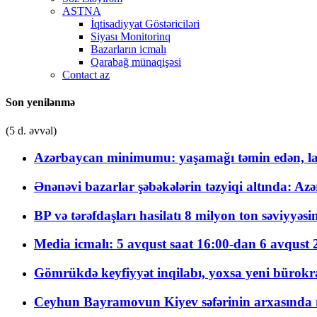
ASTNA
İqtisadiyyat Göstəriciləri
Siyası Monitorinq
Bazarların icmalı
Qarabağ münaqişəsi
Contact az
Son yenilənmə
(5 d. əvvəl)
Azərbaycan minimumu: yaşamağı təmin edən, la
Ənənəvi bazarlar şəbəkələrin təzyiqi altında: Azə
BP və tərəfdaşları hasilatı 8 milyon ton səviyyəs
Media icmalı: 5 avqust saat 16:00-dan 6 avqust 2
Gömrükdə keyfiyyət inqilabı, yoxsa yeni bürokr
Ceyhun Bayramovun Kiyev səfərinin arxasında 