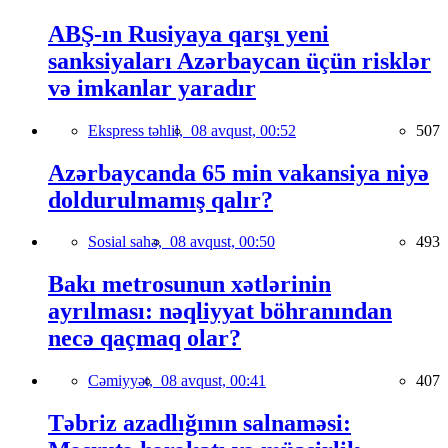
ABŞ-ın Rusiyaya qarşı yeni
sanksiyaları Azərbaycan üçün risklər
və imkanlar yaradır
Ekspress təhlil,
08 avqust, 00:52
507
Azərbaycanda 65 min vakansiya niyə
doldurulmamış qalır?
Sosial sahə,
08 avqust, 00:50
493
Bakı metrosunun xətlərinin
ayrılması: nəqliyyat böhranından
necə qaçmaq olar?
Cəmiyyət,
08 avqust, 00:41
407
Təbriz azadlığının salnaməsi: