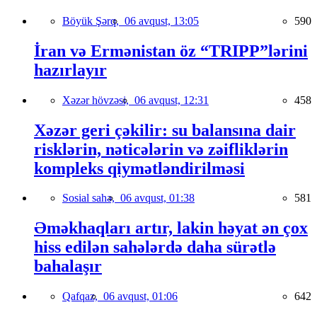
Böyük Şərq,
06 avqust, 13:05
590
İran və Ermənistan öz “TRIPP”lərini
hazırlayır
Xəzər hövzəsi,
06 avqust, 12:31
458
Xəzər geri çəkilir: su balansına dair
risklərin, nəticələrin və zəifliklərin
kompleks qiymətləndirilməsi
Sosial sahə,
06 avqust, 01:38
581
Əməkhaqları artır, lakin həyat ən çox
hiss edilən sahələrdə daha sürətlə
bahalaşır
Qafqaz,
06 avqust, 01:06
642