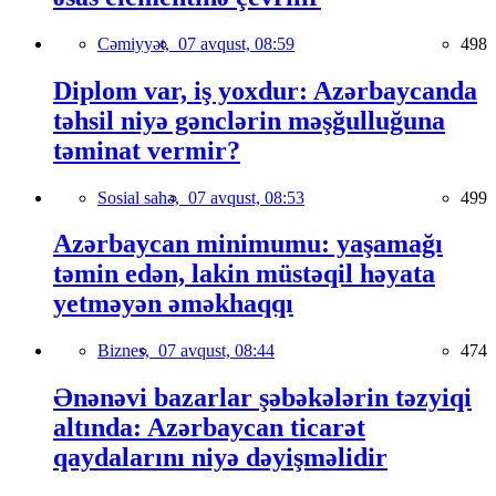
Cəmiyyət,
07 avqust, 08:59
498
Diplom var, iş yoxdur: Azərbaycanda
təhsil niyə gənclərin məşğulluğuna
təminat vermir?
Sosial sahə,
07 avqust, 08:53
499
Azərbaycan minimumu: yaşamağı
təmin edən, lakin müstəqil həyata
yetməyən əməkhaqqı
Biznes,
07 avqust, 08:44
474
Ənənəvi bazarlar şəbəkələrin təzyiqi
altında: Azərbaycan ticarət
qaydalarını niyə dəyişməlidir