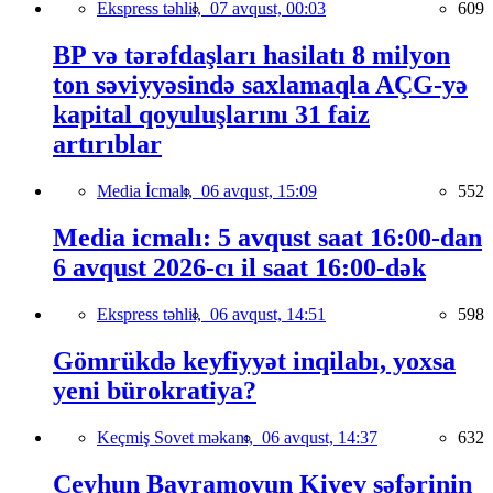
Ekspress təhlil,
07 avqust, 00:03
609
BP və tərəfdaşları hasilatı 8 milyon
ton səviyyəsində saxlamaqla AÇG-yə
kapital qoyuluşlarını 31 faiz
artırıblar
Media İcmalı,
06 avqust, 15:09
552
Media icmalı: 5 avqust saat 16:00-dan
6 avqust 2026-cı il saat 16:00-dək
Ekspress təhlil,
06 avqust, 14:51
598
Gömrükdə keyfiyyət inqilabı, yoxsa
yeni bürokratiya?
Keçmiş Sovet məkanı,
06 avqust, 14:37
632
Ceyhun Bayramovun Kiyev səfərinin