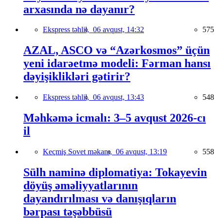
arxasında nə dayanır?
Ekspress təhlil,
06 avqust, 14:32
575
AZAL, ASCO və “Azərkosmos” üçün
yeni idarəetmə modeli: Fərman hansı
dəyişiklikləri gətirir?
Ekspress təhlil,
06 avqust, 13:43
548
Məhkəmə icmalı: 3–5 avqust 2026-cı
il
Keçmiş Sovet məkanı,
06 avqust, 13:19
558
Sülh naminə diplomatiya: Tokayevin
döyüş əməliyyatlarının
dayandırılması və danışıqların
bərpası təşəbbüsü