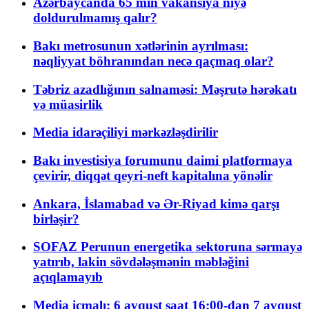
Azərbaycanda 65 min vakansiya niyə
doldurulmamış qalır?
Bakı metrosunun xətlərinin ayrılması:
nəqliyyat böhranından necə qaçmaq olar?
Təbriz azadlığının salnaməsi: Məşrutə hərəkatı
və müasirlik
Media idarəçiliyi mərkəzləşdirilir
Bakı investisiya forumunu daimi platformaya
çevirir, diqqət qeyri-neft kapitalına yönəlir
Ankara, İslamabad və Ər-Riyad kimə qarşı
birləşir?
SOFAZ Perunun energetika sektoruna sərmayə
yatırıb, lakin sövdələşmənin məbləğini
açıqlamayıb
Media icmalı: 6 avqust saat 16:00-dan 7 avqust