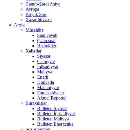
Cənub-Şərqi Asiya
Avropa
Böyük Şərq
Xəzər hövzəsi
Arxiv
Müsahibə
Sual-cavab
Çətin sual
Bizimkiler
Xəbərlər
Siyasət
Cəmiyyət
İqtisadiyyat
Maliyyə
Enerji
Dünyada
Mədəniyyət
Foto sessiyalar
Aktual Reportaj
Buraxılışlar
Bülleten Siyasət
Bülleten İqtisadiyyat
Bülleten Maliyyə
Bülleten Energetika
Söz istəyirəm