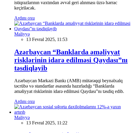
istiqrazlarının vaxtından əvvəl geri alınması üzrə hərrac
keçiriləcək.
Ardını oxu
Maliyyə
13 Fevral 2025, 11:53
Azərbaycan “Banklarda əməliyyat
risklərinin idarə edilməsi Qaydası”nı
təsdiqləyib
Azərbaycan Mərkəzi Bankı (AMB) mütərəqqi beynəlxalq
təcrübə və standartlar əsasında hazırladığı “Banklarda
əməliyyat risklərinin idarə edilməsi Qaydası”nı təsdiq edib.
Ardını oxu
Maliyyə
13 Fevral 2025, 11:22