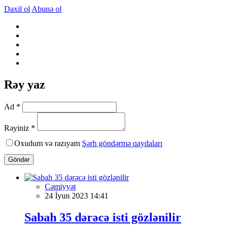
Daxil ol
Abunə ol
Rəy yaz
Ad *
Rəyiniz *
Oxudum və razıyam
Şərh göndərmə qaydaları
Göndər
Cəmiyyət
24 İyun 2023 14:41
Sabah 35 dərəcə isti gözlənilir