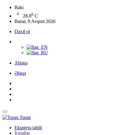
Bakı
0
28.8
C
Bazar, 9 Avqust 2026
Daxil ol
Abunə
Əlaqə
Turan
Ekspress təhlil
İcmallar