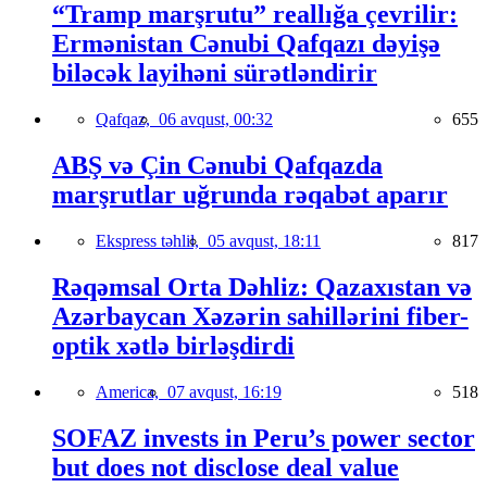
“Tramp marşrutu” reallığa çevrilir:
Ermənistan Cənubi Qafqazı dəyişə
biləcək layihəni sürətləndirir
Qafqaz,
06 avqust, 00:32
655
ABŞ və Çin Cənubi Qafqazda
marşrutlar uğrunda rəqabət aparır
Ekspress təhlil,
05 avqust, 18:11
817
Rəqəmsal Orta Dəhliz: Qazaxıstan və
Azərbaycan Xəzərin sahillərini fiber-
optik xətlə birləşdirdi
America,
07 avqust, 16:19
518
SOFAZ invests in Peru’s power sector
but does not disclose deal value