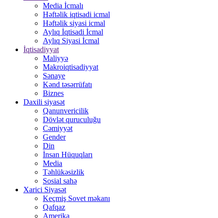
Media İcmalı
Həftəlik iqtisadi icmal
Həftəlik siyasi icmal
Aylıq İqtisadi İcmal
Aylıq Siyasi İcmal
İqtisadiyyat
Maliyyə
Makroiqtisadiyyat
Sənaye
Kənd təsərrüfatı
Biznes
Daxili siyasət
Qanunvericilik
Dövlət quruculuğu
Cəmiyyət
Gender
Din
İnsan Hüquqları
Media
Təhlükəsizlik
Sosial sahə
Xarici Siyasət
Keçmiş Sovet məkanı
Qafqaz
Amerika