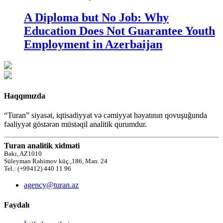
A Diploma but No Job: Why
Education Does Not Guarantee Youth
Employment in Azerbaijan
Haqqımızda
“Turan” siyasət, iqtisadiyyat və cəmiyyət həyatının qovuşuğunda
fəaliyyət göstərən müstəqil analitik qurumdur.
Turan analitik xidməti
Bakı, AZ1010
Süleyman Rəhimov küç.,186, Mən. 24
Tel.: (+99412) 440 11 96
agency@turan.az
Faydalı