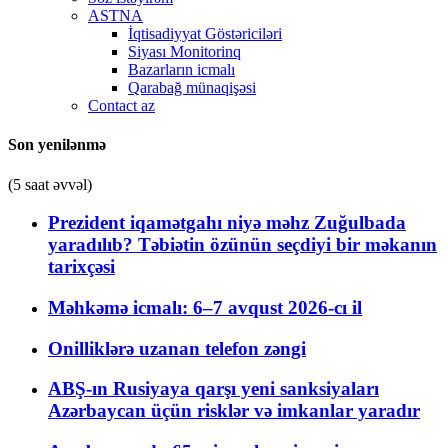
ASTNA
İqtisadiyyat Göstəriciləri
Siyası Monitorinq
Bazarların icmalı
Qarabağ münaqişəsi
Contact az
Son yenilənmə
(5 saat əvvəl)
Prezident iqamətgahı niyə məhz Zuğulbada
yaradılıb? Təbiətin özünün seçdiyi bir məkanın
tarixçəsi
Məhkəmə icmalı: 6–7 avqust 2026-cı il
Onilliklərə uzanan telefon zəngi
ABŞ-ın Rusiyaya qarşı yeni sanksiyaları
Azərbaycan üçün risklər və imkanlar yaradır