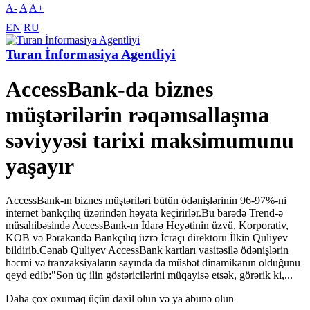
A-
A
A+
EN
RU
Turan İnformasiya Agentliyi
AccessBank-da biznes
müştərilərin rəqəmsallaşma
səviyyəsi tarixi maksimumunu
yaşayır
AccessBank-ın biznes müştəriləri bütün ödənişlərinin 96-97%-ni
internet bankçılıq üzərindən həyata keçirirlər.Bu barədə Trend-ə
müsahibəsində AccessBank-ın İdarə Heyətinin üzvü, Korporativ,
KOB və Pərakəndə Bankçılıq üzrə İcraçı direktoru İlkin Quliyev
bildirib.Cənab Quliyev AccessBank kartları vasitəsilə ödənişlərin
həcmi və tranzaksiyaların sayında da müsbət dinamikanın olduğunu
qeyd edib:"Son üç ilin göstəricilərini müqayisə etsək, görərik ki,...
Daha çox oxumaq üçün daxil olun və ya abunə olun