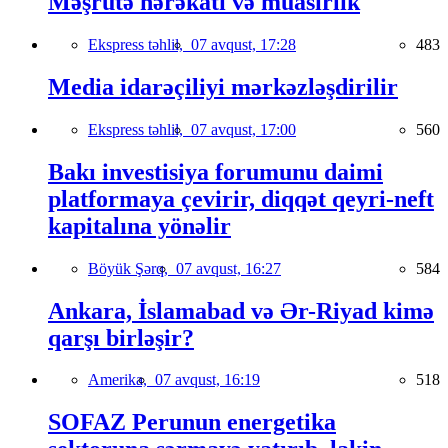
Məşrutə hərəkatı və müasirlik
Ekspress təhlil,
07 avqust, 17:28
483
Media idarəçiliyi mərkəzləşdirilir
Ekspress təhlil,
07 avqust, 17:00
560
Bakı investisiya forumunu daimi
platformaya çevirir, diqqət qeyri-neft
kapitalına yönəlir
Böyük Şərq,
07 avqust, 16:27
584
Ankara, İslamabad və Ər-Riyad kimə
qarşı birləşir?
Amerika,
07 avqust, 16:19
518
SOFAZ Perunun energetika