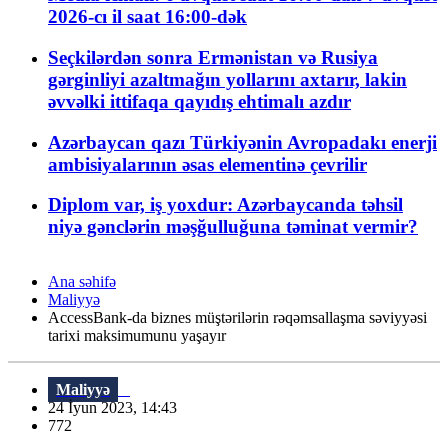
2026-cı il saat 16:00-dək
Seçkilərdən sonra Ermənistan və Rusiya
gərginliyi azaltmağın yollarını axtarır, lakin
əvvəlki ittifaqa qayıdış ehtimalı azdır
Azərbaycan qazı Türkiyənin Avropadakı enerji
ambisiyalarının əsas elementinə çevrilir
Diplom var, iş yoxdur: Azərbaycanda təhsil
niyə gənclərin məşğulluğuna təminat vermir?
Ana səhifə
Maliyyə
AccessBank-da biznes müştərilərin rəqəmsallaşma səviyyəsi
tarixi maksimumunu yaşayır
Maliyyə
24 İyun 2023, 14:43
772