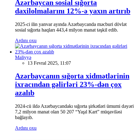
Azərbaycan sosial sığorta
daxilolmalarını 12%-ə yaxın artırıb
2025-ci ilin yanvar ayında Azərbaycanda məcburi dövlət
sosial sığorta haqları 443,4 milyon manat təşkil edib.
Ardını oxu
Maliyyə
13 Fevral 2025, 11:07
Azərbaycanın sığorta xidmətlərinin
ixracından gəlirləri 23%-dən çox
azalıb
2024-cü ildə Azərbaycandakı sığorta şirkətləri ümumi dəyəri
7,2 milyon manat olan 50 207 “Yaşıl Kart” müqaviləsi
bağlayıb.
Ardını oxu