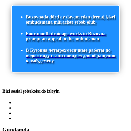
Buzovnada dörd ay davam edən drenaj işləri
ombudsmana müraciətə səbəb olub
Four-month drainage works in Buzovna
prompt an appeal to the ombudsman
В Бузовна четырехмесячные работы по
водоотводу стали поводом для обращения
к омбудсмену
Bizi sosial şəbəkələrdə izləyin
Gündəmdə