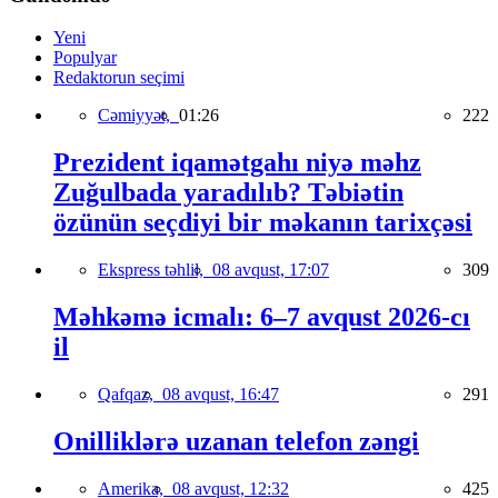
Yeni
Populyar
Redaktorun seçimi
Cəmiyyət,
01:26
222
Prezident iqamətgahı niyə məhz
Zuğulbada yaradılıb? Təbiətin
özünün seçdiyi bir məkanın tarixçəsi
Ekspress təhlil,
08 avqust, 17:07
309
Məhkəmə icmalı: 6–7 avqust 2026-cı
il
Qafqaz,
08 avqust, 16:47
291
Onilliklərə uzanan telefon zəngi
Amerika,
08 avqust, 12:32
425