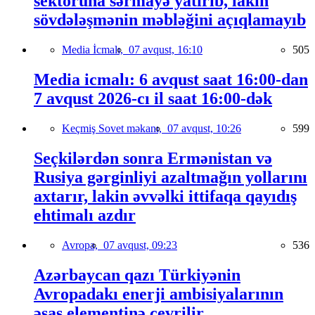
sektoruna sərmayə yatırıb, lakin
sövdələşmənin məbləğini açıqlamayıb
Media İcmalı,
07 avqust, 16:10
505
Media icmalı: 6 avqust saat 16:00-dan
7 avqust 2026-cı il saat 16:00-dək
Keçmiş Sovet məkanı,
07 avqust, 10:26
599
Seçkilərdən sonra Ermənistan və
Rusiya gərginliyi azaltmağın yollarını
axtarır, lakin əvvəlki ittifaqa qayıdış
ehtimalı azdır
Avropa,
07 avqust, 09:23
536
Azərbaycan qazı Türkiyənin
Avropadakı enerji ambisiyalarının
əsas elementinə çevrilir