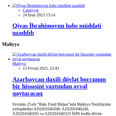
Cəmiyyət
24 İyun 2023 15:14
Qiyas İbrahimovun həbs müddəti
uzadılıb
Maliyyə
Maliyyə
13 Fevral 2025, 12:43
Azərbaycan daxili dövlət borcunun
bir hissəsini vaxtından əvvəl
qaytaracaq
Fevralın 25-də "Bakı Fond Birjası"nda Maliyyə Nazirliyinin
yerləşdirdiyi AZ0201040208, AZ0201040240,
AZ0201040265 və AZ0201040323 İSİN kodlu dövlət