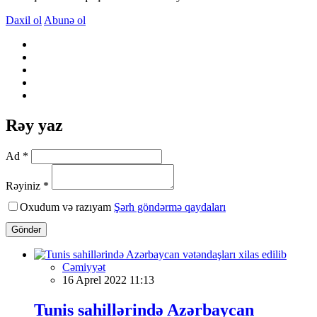
Daxil ol
Abunə ol
Rəy yaz
Ad *
Rəyiniz *
Oxudum və razıyam
Şərh göndərmə qaydaları
Göndər
Cəmiyyət
16 Aprel 2022 11:13
Tunis sahillərində Azərbaycan