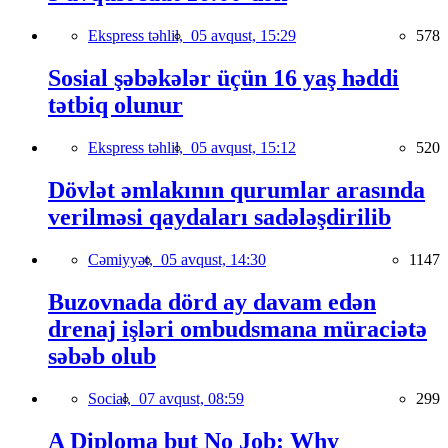
Ekspress təhlil,
05 avqust, 15:29
578
Sosial şəbəkələr üçün 16 yaş həddi
tətbiq olunur
Ekspress təhlil,
05 avqust, 15:12
520
Dövlət əmlakının qurumlar arasında
verilməsi qaydaları sadələşdirilib
Cəmiyyət,
05 avqust, 14:30
1147
Buzovnada dörd ay davam edən
drenaj işləri ombudsmana müraciətə
səbəb olub
Social,
07 avqust, 08:59
299
A Diploma but No Job: Why