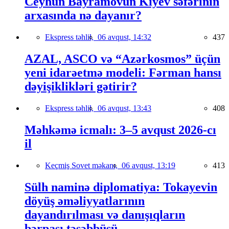
Ceyhun Bayramovun Kiyev səfərinin
arxasında nə dayanır?
Ekspress təhlil,
06 avqust, 14:32
437
AZAL, ASCO və “Azərkosmos” üçün
yeni idarəetmə modeli: Fərman hansı
dəyişiklikləri gətirir?
Ekspress təhlil,
06 avqust, 13:43
408
Məhkəmə icmalı: 3–5 avqust 2026-cı
il
Keçmiş Sovet məkanı,
06 avqust, 13:19
413
Sülh naminə diplomatiya: Tokayevin
döyüş əməliyyatlarının
dayandırılması və danışıqların
bərpası təşəbbüsü