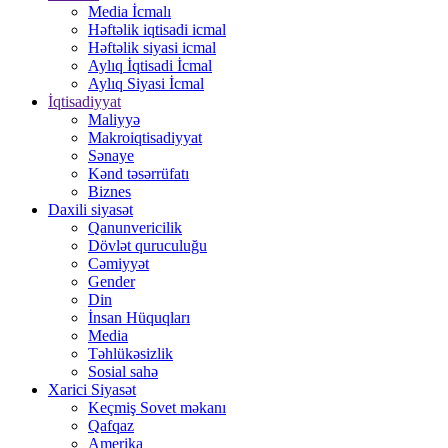
Media İcmalı
Həftəlik iqtisadi icmal
Həftəlik siyasi icmal
Aylıq İqtisadi İcmal
Aylıq Siyasi İcmal
İqtisadiyyat
Maliyyə
Makroiqtisadiyyat
Sənaye
Kənd təsərrüfatı
Biznes
Daxili siyasət
Qanunvericilik
Dövlət quruculuğu
Cəmiyyət
Gender
Din
İnsan Hüquqları
Media
Təhlükəsizlik
Sosial sahə
Xarici Siyasət
Keçmiş Sovet məkanı
Qafqaz
Amerika