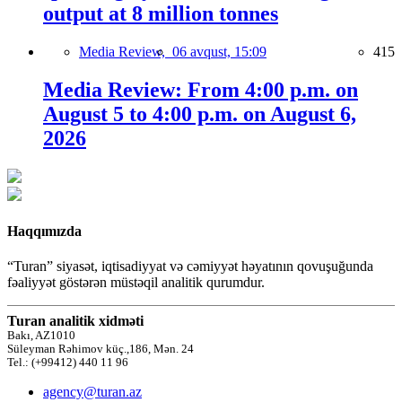
output at 8 million tonnes
Media Review,
06 avqust, 15:09
415
Media Review: From 4:00 p.m. on
August 5 to 4:00 p.m. on August 6,
2026
Haqqımızda
“Turan” siyasət, iqtisadiyyat və cəmiyyət həyatının qovuşuğunda
fəaliyyət göstərən müstəqil analitik qurumdur.
Turan analitik xidməti
Bakı, AZ1010
Süleyman Rəhimov küç.,186, Mən. 24
Tel.: (+99412) 440 11 96
agency@turan.az