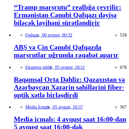
“Tramp marşrutu” reallığa çevrilir:
Ermənistan Cənubi Qafqazı dəyişə
biləcək layihəni sürətləndirir
Qafqaz,
06 avqust, 00:32
518
ABŞ və Çin Cənubi Qafqazda
marşrutlar uğrunda rəqabət aparır
Ekspress təhlil,
05 avqust, 18:11
678
Rəqəmsal Orta Dəhliz: Qazaxıstan və
Azərbaycan Xəzərin sahillərini fiber-
optik xətlə birləşdirdi
Media İcmalı,
05 avqust, 16:37
567
Media icmalı: 4 avqust saat 16:00-dan
5 avqust saat 16:00-dək