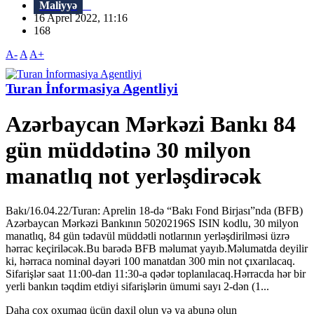
Maliyyə
16 Aprel 2022, 11:16
168
A-
A
A+
Turan İnformasiya Agentliyi
Azərbaycan Mərkəzi Bankı 84
gün müddətinə 30 milyon
manatlıq not yerləşdirəcək
Bakı/16.04.22/Turan: Aprelin 18-də “Bakı Fond Birjası”nda (BFB)
Azərbaycan Mərkəzi Bankının 50202196S ISIN kodlu, 30 milyon
manatlıq, 84 gün tədavül müddətli notlarının yerləşdirilməsi üzrə
hərrac keçiriləcək.Bu barədə BFB məlumat yayıb.Məlumatda deyilir
ki, hərraca nominal dəyəri 100 manatdan 300 min not çıxarılacaq.
Sifarişlər saat 11:00-dan 11:30-a qədər toplanılacaq.Hərracda hər bir
yerli bankın təqdim etdiyi sifarişlərin ümumi sayı 2-dən (1...
Daha çox oxumaq üçün daxil olun və ya abunə olun