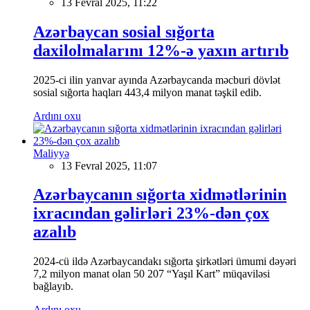
13 Fevral 2025, 11:22
Azərbaycan sosial sığorta
daxilolmalarını 12%-ə yaxın artırıb
2025-ci ilin yanvar ayında Azərbaycanda məcburi dövlət
sosial sığorta haqları 443,4 milyon manat təşkil edib.
Ardını oxu
Maliyyə
13 Fevral 2025, 11:07
Azərbaycanın sığorta xidmətlərinin
ixracından gəlirləri 23%-dən çox
azalıb
2024-cü ildə Azərbaycandakı sığorta şirkətləri ümumi dəyəri
7,2 milyon manat olan 50 207 “Yaşıl Kart” müqaviləsi
bağlayıb.
Ardını oxu