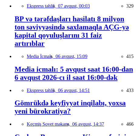
Ekspress təhlil,
07 avqust, 00:03
329
BP və tərəfdaşları hasilatı 8 milyon
ton səviyyəsində saxlamaqla AÇG-yə
kapital qoyuluşlarını 31 faiz
artırıblar
Media İcmalı,
06 avqust, 15:09
415
Media icmalı: 5 avqust saat 16:00-dan
6 avqust 2026-cı il saat 16:00-dək
Ekspress təhlil,
06 avqust, 14:51
433
Gömrükdə keyfiyyət inqilabı, yoxsa
yeni bürokratiya?
Keçmiş Sovet məkanı,
06 avqust, 14:37
466