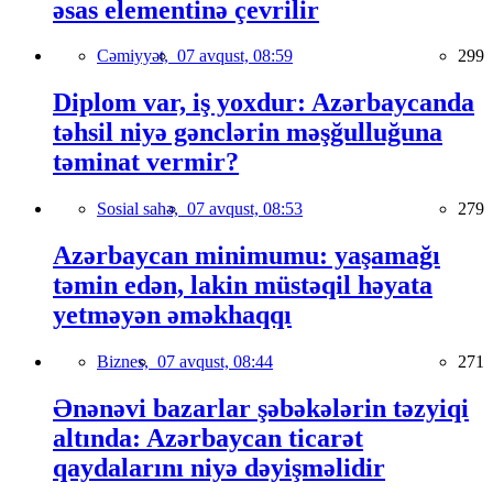
əsas elementinə çevrilir
Cəmiyyət,
07 avqust, 08:59
299
Diplom var, iş yoxdur: Azərbaycanda
təhsil niyə gənclərin məşğulluğuna
təminat vermir?
Sosial sahə,
07 avqust, 08:53
279
Azərbaycan minimumu: yaşamağı
təmin edən, lakin müstəqil həyata
yetməyən əməkhaqqı
Biznes,
07 avqust, 08:44
271
Ənənəvi bazarlar şəbəkələrin təzyiqi
altında: Azərbaycan ticarət
qaydalarını niyə dəyişməlidir