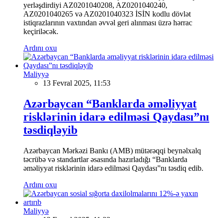
yerləşdirdiyi AZ0201040208, AZ0201040240,
AZ0201040265 və AZ0201040323 İSİN kodlu dövlət
istiqrazlarının vaxtından əvvəl geri alınması üzrə hərrac
keçiriləcək.
Ardını oxu
Maliyyə
13 Fevral 2025, 11:53
Azərbaycan “Banklarda əməliyyat
risklərinin idarə edilməsi Qaydası”nı
təsdiqləyib
Azərbaycan Mərkəzi Bankı (AMB) mütərəqqi beynəlxalq
təcrübə və standartlar əsasında hazırladığı “Banklarda
əməliyyat risklərinin idarə edilməsi Qaydası”nı təsdiq edib.
Ardını oxu
Maliyyə