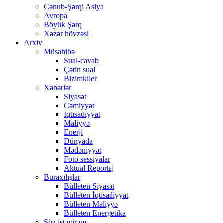
Cənub-Şərqi Asiya
Avropa
Böyük Şərq
Xəzər hövzəsi
Arxiv
Müsahibə
Sual-cavab
Çətin sual
Bizimkiler
Xəbərlər
Siyasət
Cəmiyyət
İqtisadiyyat
Maliyyə
Enerji
Dünyada
Mədəniyyət
Foto sessiyalar
Aktual Reportaj
Buraxılışlar
Bülleten Siyasət
Bülleten İqtisadiyyat
Bülleten Maliyyə
Bülleten Energetika
Söz istəyirəm