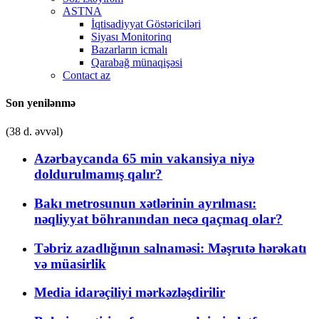
ASTNA
İqtisadiyyat Göstəriciləri
Siyası Monitorinq
Bazarların icmalı
Qarabağ münaqişəsi
Contact az
Son yenilənmə
(38 d. əvvəl)
Azərbaycanda 65 min vakansiya niyə
doldurulmamış qalır?
Bakı metrosunun xətlərinin ayrılması:
nəqliyyat böhranından necə qaçmaq olar?
Təbriz azadlığının salnaməsi: Məşrutə hərəkatı
və müasirlik
Media idarəçiliyi mərkəzləşdirilir