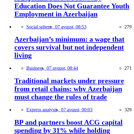
Education Does Not Guarantee Youth
Employment in Azerbaijan
Social sphere,
07 avqust, 08:53
279
Azerbaijan’s minimum: a wage that
covers survival but not independent
living
Business,
07 avqust, 08:44
271
Traditional markets under pressure
from retail chains: why Azerbaijan
must change the rules of trade
Express analysis,
07 avqust, 00:03
329
BP and partners boost ACG capital
spending by 31% while holding