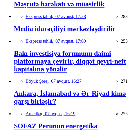
Məşrutə hərəkatı və müasirlik
Ekspress təhlil,
07 avqust, 17:28
283
Media idarəçiliyi mərkəzləşdirilir
Ekspress təhlil,
07 avqust, 17:00
253
Bakı investisiya forumunu daimi
platformaya çevirir, diqqət qeyri-neft
kapitalına yönəlir
Böyük Şərq,
07 avqust, 16:27
271
Ankara, İslamabad və Ər-Riyad kimə
qarşı birləşir?
Amerika,
07 avqust, 16:19
255
SOFAZ Perunun energetika