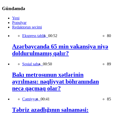
Gündəmdə
Yeni
Populyar
Redaktorun seçimi
Ekspress təhlil,
00:52
80
Azərbaycanda 65 min vakansiya niyə
doldurulmamış qalır?
Sosial sahə,
00:50
89
Bakı metrosunun xətlərinin
ayrılması: nəqliyyat böhranından
necə qaçmaq olar?
Cəmiyyət,
00:41
85
Təbriz azadlığının salnaməsi: