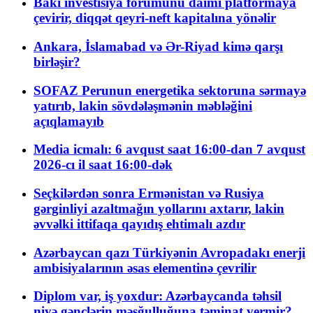
Bakı investisiya forumunu daimi platformaya
çevirir, diqqət qeyri-neft kapitalına yönəlir
Ankara, İslamabad və Ər-Riyad kimə qarşı
birləşir?
SOFAZ Perunun energetika sektoruna sərmayə
yatırıb, lakin sövdələşmənin məbləğini
açıqlamayıb
Media icmalı: 6 avqust saat 16:00-dan 7 avqust
2026-cı il saat 16:00-dək
Seçkilərdən sonra Ermənistan və Rusiya
gərginliyi azaltmağın yollarını axtarır, lakin
əvvəlki ittifaqa qayıdış ehtimalı azdır
Azərbaycan qazı Türkiyənin Avropadakı enerji
ambisiyalarının əsas elementinə çevrilir
Diplom var, iş yoxdur: Azərbaycanda təhsil
niyə gənclərin məşğulluğuna təminat vermir?