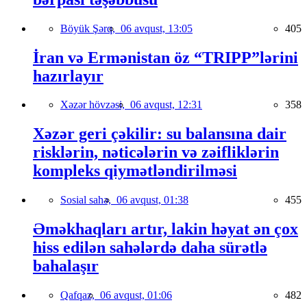
Böyük Şərq,
06 avqust, 13:05
405
İran və Ermənistan öz “TRIPP”lərini
hazırlayır
Xəzər hövzəsi,
06 avqust, 12:31
358
Xəzər geri çəkilir: su balansına dair
risklərin, nəticələrin və zəifliklərin
kompleks qiymətləndirilməsi
Sosial sahə,
06 avqust, 01:38
455
Əməkhaqları artır, lakin həyat ən çox
hiss edilən sahələrdə daha sürətlə
bahalaşır
Qafqaz,
06 avqust, 01:06
482