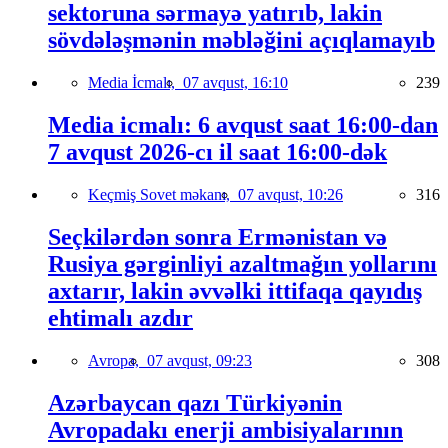
sektoruna sərmayə yatırıb, lakin
sövdələşmənin məbləğini açıqlamayıb
Media İcmalı,
07 avqust, 16:10
239
Media icmalı: 6 avqust saat 16:00-dan
7 avqust 2026-cı il saat 16:00-dək
Keçmiş Sovet məkanı,
07 avqust, 10:26
316
Seçkilərdən sonra Ermənistan və
Rusiya gərginliyi azaltmağın yollarını
axtarır, lakin əvvəlki ittifaqa qayıdış
ehtimalı azdır
Avropa,
07 avqust, 09:23
308
Azərbaycan qazı Türkiyənin
Avropadakı enerji ambisiyalarının