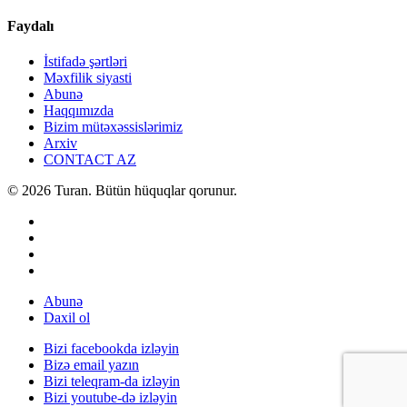
Faydalı
İstifadə şərtləri
Məxfilik siyasti
Abunə
Haqqımızda
Bizim mütəxəssislərimiz
Arxiv
CONTACT AZ
© 2026 Turan. Bütün hüquqlar qorunur.
Abunə
Daxil ol
Bizi facebookda izləyin
Bizə email yazın
Bizi teleqram-da izləyin
Bizi youtube-də izləyin