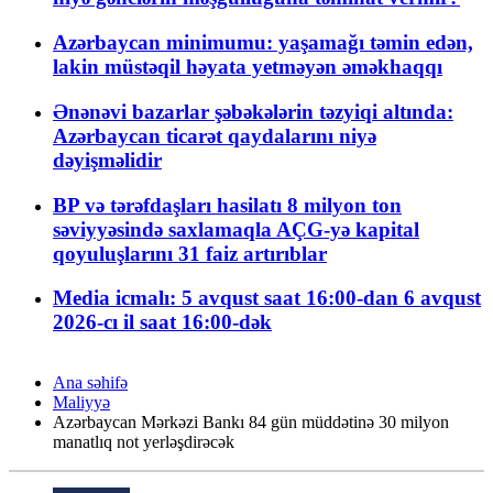
Azərbaycan minimumu: yaşamağı təmin edən,
lakin müstəqil həyata yetməyən əməkhaqqı
Ənənəvi bazarlar şəbəkələrin təzyiqi altında:
Azərbaycan ticarət qaydalarını niyə
dəyişməlidir
BP və tərəfdaşları hasilatı 8 milyon ton
səviyyəsində saxlamaqla AÇG-yə kapital
qoyuluşlarını 31 faiz artırıblar
Media icmalı: 5 avqust saat 16:00-dan 6 avqust
2026-cı il saat 16:00-dək
Ana səhifə
Maliyyə
Azərbaycan Mərkəzi Bankı 84 gün müddətinə 30 milyon
manatlıq not yerləşdirəcək