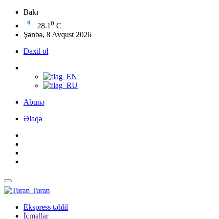
Bakı
0
28.1
C
Şənbə, 8 Avqust 2026
Daxil ol
Abunə
Əlaqə
Turan
Ekspress təhlil
İcmallar