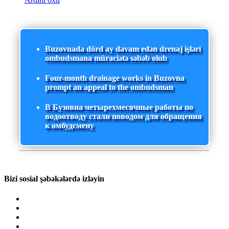
Buzovnada dörd ay davam edən drenaj işləri
ombudsmana müraciətə səbəb olub
Four-month drainage works in Buzovna
prompt an appeal to the ombudsman
В Бузовна четырехмесячные работы по
водоотводу стали поводом для обращения
к омбудсмену
Bizi sosial şəbəkələrdə izləyin