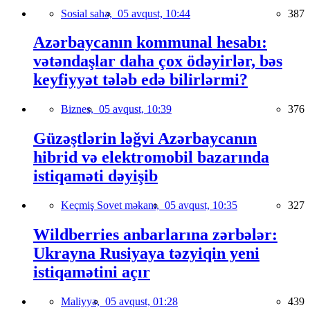
Sosial sahə,
05 avqust, 10:44
387
Azərbaycanın kommunal hesabı:
vətəndaşlar daha çox ödəyirlər, bəs
keyfiyyət tələb edə bilirlərmi?
Biznes,
05 avqust, 10:39
376
Güzəştlərin ləğvi Azərbaycanın
hibrid və elektromobil bazarında
istiqaməti dəyişib
Keçmiş Sovet məkanı,
05 avqust, 10:35
327
Wildberries anbarlarına zərbələr:
Ukrayna Rusiyaya təzyiqin yeni
istiqamətini açır
Maliyyə,
05 avqust, 01:28
439