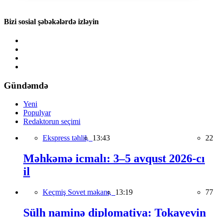
Bizi sosial şəbəkələrdə izləyin
Gündəmdə
Yeni
Populyar
Redaktorun seçimi
Ekspress təhlil,
13:43
22
Məhkəmə icmalı: 3–5 avqust 2026-cı
il
Keçmiş Sovet məkanı,
13:19
77
Sülh naminə diplomatiya: Tokayevin