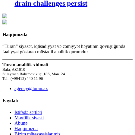
drain challenges persist
Haqqımızda
“Turan” siyasət, iqtisadiyyat və cəmiyyət həyatının qovuşuğunda
fəaliyyət göstərən müstəqil analitik qurumdur.
Turan analitik xidməti
Bakı, AZ1010
Süleyman Rəhimov küç.,186, Mən. 24
Tel.: (+99412) 440 11 96
agency@turan.az
Faydalı
İstifadə şərtləri
Məxfilik siyasti
Abunə
Haqqımızda
Bizim mütəxəssislərimiz