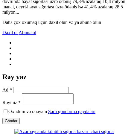
dövründə həyat sığortası üzrə ödəniş 79,8% azalaraq 10,4 milyon
manat, qeyri-həyat sığortası üzrə ödəniş isə 41,4% azalaraq 28,5
milyon...
Daha çox oxumaq üçün daxil olun və ya abunə olun
Daxil ol
Abunə ol
Rəy yaz
Ad *
Rəyiniz *
Oxudum və razıyam
Şərh göndərmə qaydaları
Göndər