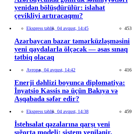
yenidən bölüşdürülür: islahat
çevikliyi artıracaqmı?
Ekspress təhlil,
04 avqust, 14:45
453
Azərbaycan bazar təmərküzləşməsini
yeni qaydalarla ölçəcək — əsas sınaq
tətbiq olacaq
Avropa,
04 avqust, 14:42
416
Enerji dəhlizi boyunca diplomatiya:
İnyatsio Kassis nə üçün Bakıya və
Aşqabada səfər edir?
Ekspress təhlil,
04 avqust, 14:38
459
İstehsalat qəzalarına qarşı yeni
sığorta modeli: sistem yenilənir,