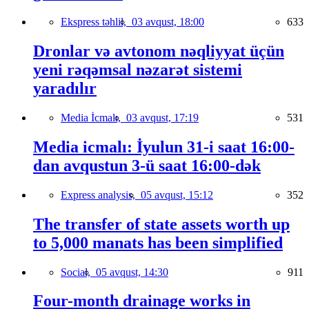
Ekspress təhlil,
03 avqust, 18:00
633
Dronlar və avtonom nəqliyyat üçün
yeni rəqəmsal nəzarət sistemi
yaradılır
Media İcmalı,
03 avqust, 17:19
531
Media icmalı: İyulun 31-i saat 16:00-
dan avqustun 3-ü saat 16:00-dək
Express analysis,
05 avqust, 15:12
352
The transfer of state assets worth up
to 5,000 manats has been simplified
Social,
05 avqust, 14:30
911
Four-month drainage works in