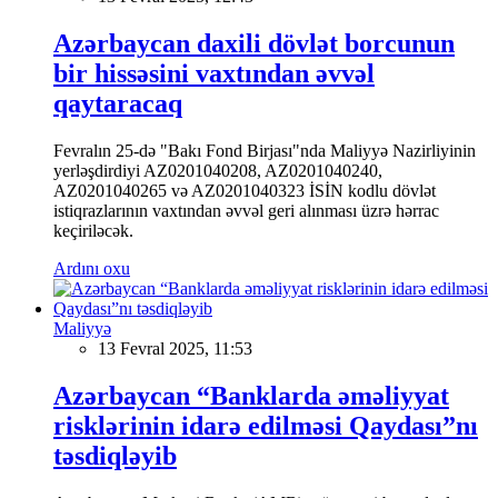
Azərbaycan daxili dövlət borcunun
bir hissəsini vaxtından əvvəl
qaytaracaq
Fevralın 25-də "Bakı Fond Birjası"nda Maliyyə Nazirliyinin
yerləşdirdiyi AZ0201040208, AZ0201040240,
AZ0201040265 və AZ0201040323 İSİN kodlu dövlət
istiqrazlarının vaxtından əvvəl geri alınması üzrə hərrac
keçiriləcək.
Ardını oxu
Maliyyə
13 Fevral 2025, 11:53
Azərbaycan “Banklarda əməliyyat
risklərinin idarə edilməsi Qaydası”nı
təsdiqləyib