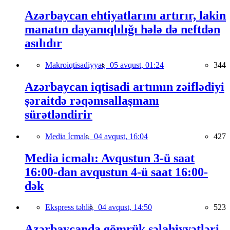
Azərbaycan ehtiyatlarını artırır, lakin
manatın dayanıqlılığı hələ də neftdən
asılıdır
Makroiqtisadiyyat,
05 avqust, 01:24
344
Azərbaycan iqtisadi artımın zəiflədiyi
şəraitdə rəqəmsallaşmanı
sürətləndirir
Media İcmalı,
04 avqust, 16:04
427
Media icmalı: Avqustun 3-ü saat
16:00-dan avqustun 4-ü saat 16:00-
dək
Ekspress təhlil,
04 avqust, 14:50
523
Azərbaycanda gömrük səlahiyyətləri