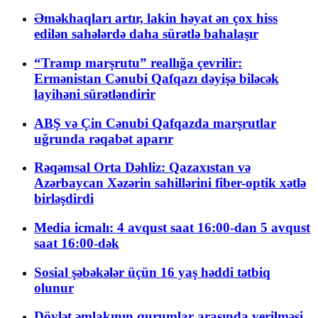
Əməkhaqları artır, lakin həyat ən çox hiss
edilən sahələrdə daha sürətlə bahalaşır
“Tramp marşrutu” reallığa çevrilir:
Ermənistan Cənubi Qafqazı dəyişə biləcək
layihəni sürətləndirir
ABŞ və Çin Cənubi Qafqazda marşrutlar
uğrunda rəqabət aparır
Rəqəmsal Orta Dəhliz: Qazaxıstan və
Azərbaycan Xəzərin sahillərini fiber-optik xətlə
birləşdirdi
Media icmalı: 4 avqust saat 16:00-dan 5 avqust
saat 16:00-dək
Sosial şəbəkələr üçün 16 yaş həddi tətbiq
olunur
Dövlət əmlakının qurumlar arasında verilməsi