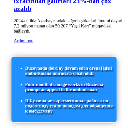
ixracından gəlirləri 23%-dən çox
azalıb
2024-cü ildə Azərbaycandakı sığorta şirkətləri ümumi dəyəri
7,2 milyon manat olan 50 207 “Yaşıl Kart” müqaviləsi
bağlayıb.
Ardını oxu
Buzovnada dörd ay davam edən drenaj işləri
ombudsmana müraciətə səbəb olub
Four-month drainage works in Buzovna
prompt an appeal to the ombudsman
В Бузовна четырехмесячные работы по
водоотводу стали поводом для обращения
к омбудсмену