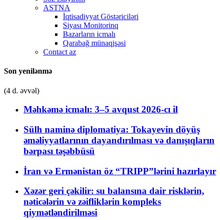
ASTNA
İqtisadiyyat Göstəriciləri
Siyası Monitorinq
Bazarların icmalı
Qarabağ münaqişəsi
Contact az
Son yenilənmə
(4 d. əvvəl)
Məhkəmə icmalı: 3–5 avqust 2026-cı il
Sülh naminə diplomatiya: Tokayevin döyüş
əməliyyatlarının dayandırılması və danışıqların
bərpası təşəbbüsü
İran və Ermənistan öz “TRIPP”lərini hazırlayır
Xəzər geri çəkilir: su balansına dair risklərin,
nəticələrin və zəifliklərin kompleks
qiymətləndirilməsi