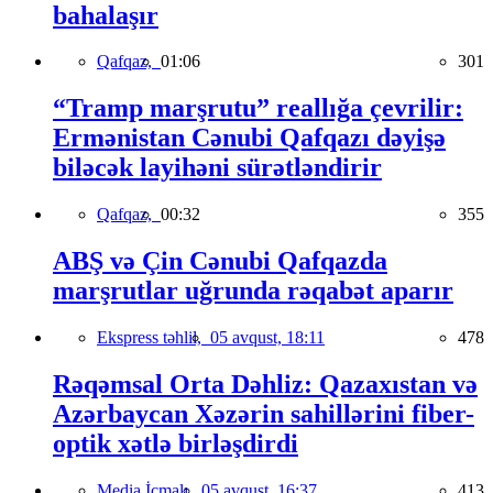
bahalaşır
Qafqaz,
01:06
301
“Tramp marşrutu” reallığa çevrilir:
Ermənistan Cənubi Qafqazı dəyişə
biləcək layihəni sürətləndirir
Qafqaz,
00:32
355
ABŞ və Çin Cənubi Qafqazda
marşrutlar uğrunda rəqabət aparır
Ekspress təhlil,
05 avqust, 18:11
478
Rəqəmsal Orta Dəhliz: Qazaxıstan və
Azərbaycan Xəzərin sahillərini fiber-
optik xətlə birləşdirdi
Media İcmalı,
05 avqust, 16:37
413