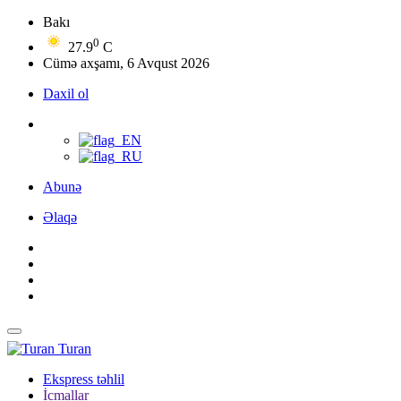
Bakı
0
27.9
C
Cümə axşamı, 6 Avqust 2026
Daxil ol
Abunə
Əlaqə
Turan
Ekspress təhlil
İcmallar