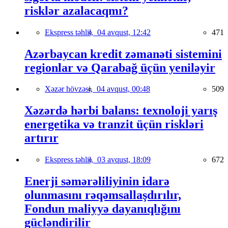
risklər azalacaqmı?
Ekspress təhlil,
04 avqust, 12:42
471
Azərbaycan kredit zəmanəti sistemini
regionlar və Qarabağ üçün yeniləyir
Xəzər hövzəsi,
04 avqust, 00:48
509
Xəzərdə hərbi balans: texnoloji yarış
energetika və tranzit üçün riskləri
artırır
Ekspress təhlil,
03 avqust, 18:09
672
Enerji səmərəliliyinin idarə
olunmasını rəqəmsallaşdırılır,
Fondun maliyyə dayanıqlığını
gücləndirilir