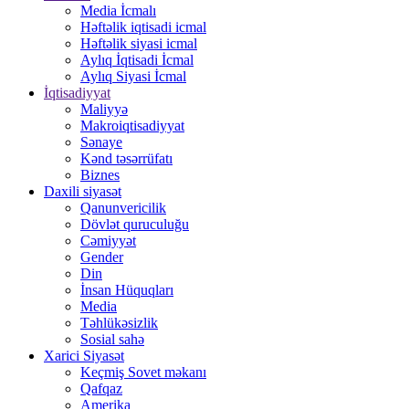
Media İcmalı
Həftəlik iqtisadi icmal
Həftəlik siyasi icmal
Aylıq İqtisadi İcmal
Aylıq Siyasi İcmal
İqtisadiyyat
Maliyyə
Makroiqtisadiyyat
Sənaye
Kənd təsərrüfatı
Biznes
Daxili siyasət
Qanunvericilik
Dövlət quruculuğu
Cəmiyyət
Gender
Din
İnsan Hüquqları
Media
Təhlükəsizlik
Sosial sahə
Xarici Siyasət
Keçmiş Sovet məkanı
Qafqaz
Amerika