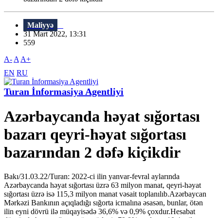
Maliyyə
31 Mart 2022, 13:31
559
A-
A
A+
EN
RU
Turan İnformasiya Agentliyi
Azərbaycanda həyat sığortası
bazarı qeyri-həyat sığortası
bazarından 2 dəfə kiçikdir
Bakı/31.03.22/Turan: 2022-ci ilin yanvar-fevral aylarında
Azərbaycanda həyat sığortası üzrə 63 milyon manat, qeyri-həyat
sığortası üzrə isə 115,3 milyon manat vəsait toplanılıb.Azərbaycan
Mərkəzi Bankının açıqladığı sığorta icmalına əsasən, bunlar, ötən
ilin eyni dövrü ilə müqayisədə 36,6% və 0,9% çoxdur.Hesabat