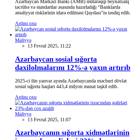
Azərbaycan Mərkəzi Bankı (AMB) mütərəqqi beynəlxalq
təcrübə və standartlar əsasında hazırladığı “Banklarda
əməliyyat risklərinin idarə edilməsi Qaydası”nı təsdiq edib.
Ardını oxu
Maliyyə
13 Fevral 2025, 11:22
Azərbaycan sosial sığorta
daxilolmalarını 12%-ə yaxın artırıb
2025-ci ilin yanvar ayında Azərbaycanda məcburi dövlət
sosial sığorta haqları 443,4 milyon manat təşkil edib.
Ardını oxu
Maliyyə
13 Fevral 2025, 11:07
Azərbaycanın sığorta xidmətlərinin