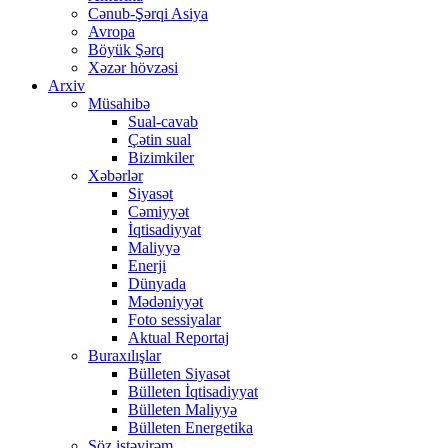
Cənub-Şərqi Asiya
Avropa
Böyük Şərq
Xəzər hövzəsi
Arxiv
Müsahibə
Sual-cavab
Çətin sual
Bizimkiler
Xəbərlər
Siyasət
Cəmiyyət
İqtisadiyyat
Maliyyə
Enerji
Dünyada
Mədəniyyət
Foto sessiyalar
Aktual Reportaj
Buraxılışlar
Bülleten Siyasət
Bülleten İqtisadiyyat
Bülleten Maliyyə
Bülleten Energetika
Söz istəyirəm