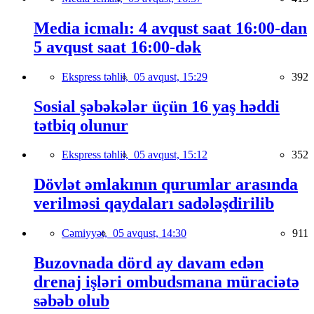
Media icmalı: 4 avqust saat 16:00-dan
5 avqust saat 16:00-dək
Ekspress təhlil,
05 avqust, 15:29
392
Sosial şəbəkələr üçün 16 yaş həddi
tətbiq olunur
Ekspress təhlil,
05 avqust, 15:12
352
Dövlət əmlakının qurumlar arasında
verilməsi qaydaları sadələşdirilib
Cəmiyyət,
05 avqust, 14:30
911
Buzovnada dörd ay davam edən
drenaj işləri ombudsmana müraciətə
səbəb olub