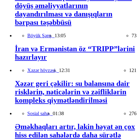
döyüş əməliyyatlarının
dayandırılması və danışıqların
bərpası təşəbbüsü
Böyük Şərq,
13:05
73
İran və Ermənistan öz “TRIPP”lərini
hazırlayır
Xəzər hövzəsi,
12:31
121
Xəzər geri çəkilir: su balansına dair
risklərin, nəticələrin və zəifliklərin
kompleks qiymətləndirilməsi
Sosial sahə,
01:38
276
Əməkhaqları artır, lakin həyat ən çox
hiss edilən sahələrdə daha sürətlə