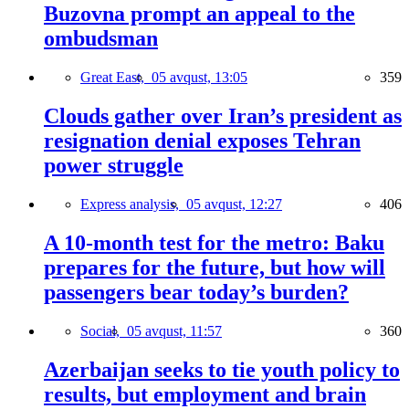
Buzovna prompt an appeal to the
ombudsman
Great East,
05 avqust, 13:05
359
Clouds gather over Iran’s president as
resignation denial exposes Tehran
power struggle
Express analysis,
05 avqust, 12:27
406
A 10-month test for the metro: Baku
prepares for the future, but how will
passengers bear today’s burden?
Social,
05 avqust, 11:57
360
Azerbaijan seeks to tie youth policy to
results, but employment and brain