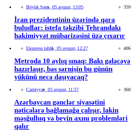
Böyük Şərq,
05 avqust, 13:05
359
İran prezidentinin üzərində qara
buludlar: istefa təkzibi Tehrandakı
hakimiyyət mübarizəsini üzə çıxarır
Ekspress təhlil,
05 avqust, 12:27
406
Metroda 10 aylıq sınaq: Bakı gələcəyə
hazırlaşır, bəs sərnişin bu günün
yükünü necə daşıyacaq?
Cəmiyyət,
05 avqust, 11:57
360
Azərbaycan gənclər siyasətini
nəticələrə bağlamağa çalışır, lakin
məşğulluq və beyin axını problemləri
qalır