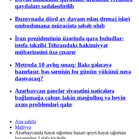
qaydaları sadələşdirilib
Buzovnada dörd ay davam edən drenaj işləri
ombudsmana müraciətə səbəb olub
İran prezidentinin üzərində qara buludlar:
istefa təkzibi Tehrandakı hakimiyyət
mübarizəsini üzə çıxarır
Metroda 10 aylıq sınaq: Bakı gələcəyə
hazırlaşır, bəs sərnişin bu günün yükünü necə
daşıyacaq?
Azərbaycan gənclər siyasətini nəticələrə
bağlamağa çalışır, lakin məşğulluq və beyin
axını problemləri qalır
Ana səhifə
Maliyyə
Azərbaycanda həyat sığortası bazarı qeyri-həyat sığortası
bazarından 2 dəfə kiçikdir