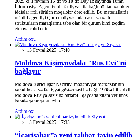
2025-ci il fevralın 15-də və 18-də Day.az saytında Turan
İnformasiya Agentliyinin fəaliyyəti ilə bağlı böhtan xarakterli
iddialar irəli sürülən məqalələr dərc edilib. Bu materiallarda
müəllif agentliyi Qərb maliyyəsindən asılı və xarici
strukturların maraqlarına tabe olan bir qurum kimi təqdim
etməyə cəhd edir.
Ardını oxu
Siyasət
13 Fevral 2025, 17:40
Moldova Kişinyovdakı "Rus Evi"ni
bağlayır
Moldova Xarici İşlər Nazirliyi mədəniyyət mərkəzlərinin
yaradılması və fəaliyyət göstərməsi ilə bağlı 1998-ci il tarixli
Moldova-Rusiya sazişinə birtərəfli qaydada xitam verilməsi
barədə qərar qəbul edib.
Ardını oxu
Siyasət
13 Fevral 2025, 17:33
“İçərişəhər”ə yeni rəhbər təyin edilib