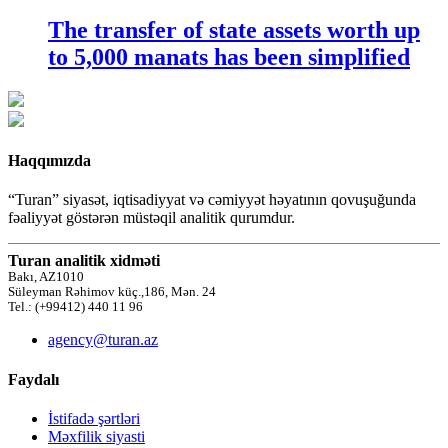
The transfer of state assets worth up
to 5,000 manats has been simplified
Haqqımızda
“Turan” siyasət, iqtisadiyyat və cəmiyyət həyatının qovuşuğunda
fəaliyyət göstərən müstəqil analitik qurumdur.
Turan analitik xidməti
Bakı, AZ1010
Süleyman Rəhimov küç.,186, Mən. 24
Tel.: (+99412) 440 11 96
agency@turan.az
Faydalı
İstifadə şərtləri
Məxfilik siyasti