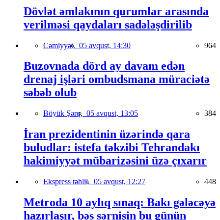
Dövlət əmlakının qurumlar arasında
verilməsi qaydaları sadələşdirilib
Cəmiyyət,
05 avqust, 14:30
964
Buzovnada dörd ay davam edən
drenaj işləri ombudsmana müraciətə
səbəb olub
Böyük Şərq,
05 avqust, 13:05
384
İran prezidentinin üzərində qara
buludlar: istefa təkzibi Tehrandakı
hakimiyyət mübarizəsini üzə çıxarır
Ekspress təhlil,
05 avqust, 12:27
448
Metroda 10 aylıq sınaq: Bakı gələcəyə
hazırlaşır, bəs sərnişin bu günün