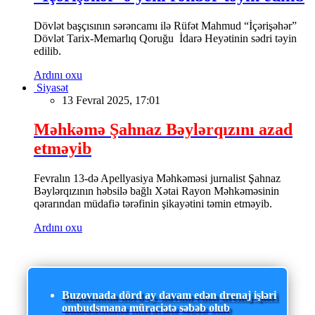
Dövlət başçısının sərəncamı ilə Rüfət Mahmud “İçərişəhər”
Dövlət Tarix-Memarlıq Qoruğu İdarə Heyətinin sədri təyin
edilib.
Ardını oxu
Siyasət
13 Fevral 2025, 17:01
Məhkəmə Şahnaz Bəylərqızını azad
etməyib
Fevralın 13-də Apellyasiya Məhkəməsi jurnalist Şahnaz
Bəylərqızının həbsilə bağlı Xətai Rayon Məhkəməsinin
qərarından müdafiə tərəfinin şikayətini təmin etməyib.
Ardını oxu
Buzovnada dörd ay davam edən drenaj işləri
ombudsmana müraciətə səbəb olub