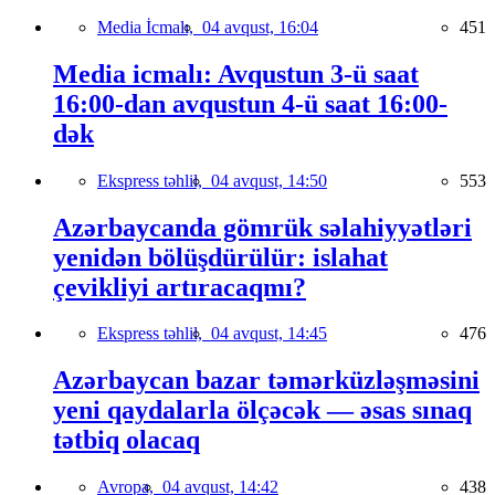
Media İcmalı,
04 avqust, 16:04
451
Media icmalı: Avqustun 3-ü saat
16:00-dan avqustun 4-ü saat 16:00-
dək
Ekspress təhlil,
04 avqust, 14:50
553
Azərbaycanda gömrük səlahiyyətləri
yenidən bölüşdürülür: islahat
çevikliyi artıracaqmı?
Ekspress təhlil,
04 avqust, 14:45
476
Azərbaycan bazar təmərküzləşməsini
yeni qaydalarla ölçəcək — əsas sınaq
tətbiq olacaq
Avropa,
04 avqust, 14:42
438