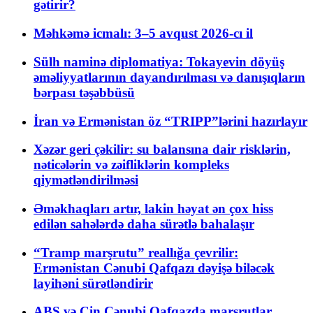
gətirir?
Məhkəmə icmalı: 3–5 avqust 2026-cı il
Sülh naminə diplomatiya: Tokayevin döyüş
əməliyyatlarının dayandırılması və danışıqların
bərpası təşəbbüsü
İran və Ermənistan öz “TRIPP”lərini hazırlayır
Xəzər geri çəkilir: su balansına dair risklərin,
nəticələrin və zəifliklərin kompleks
qiymətləndirilməsi
Əməkhaqları artır, lakin həyat ən çox hiss
edilən sahələrdə daha sürətlə bahalaşır
“Tramp marşrutu” reallığa çevrilir:
Ermənistan Cənubi Qafqazı dəyişə biləcək
layihəni sürətləndirir
ABŞ və Çin Cənubi Qafqazda marşrutlar