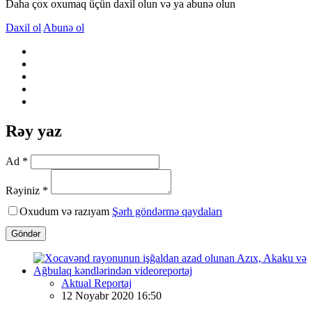
Daha çox oxumaq üçün daxil olun və ya abunə olun
Daxil ol
Abunə ol
Rəy yaz
Ad *
Rəyiniz *
Oxudum və razıyam
Şərh göndərmə qaydaları
Göndər
Aktual Reportaj
12 Noyabr 2020 16:50