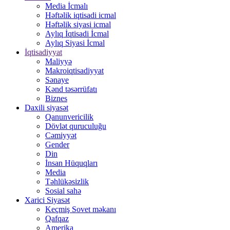
Media İcmalı
Həftəlik iqtisadi icmal
Həftəlik siyasi icmal
Aylıq İqtisadi İcmal
Aylıq Siyasi İcmal
İqtisadiyyat
Maliyyə
Makroiqtisadiyyat
Sənaye
Kənd təsərrüfatı
Biznes
Daxili siyasət
Qanunvericilik
Dövlət quruculuğu
Cəmiyyət
Gender
Din
İnsan Hüquqları
Media
Təhlükəsizlik
Sosial sahə
Xarici Siyasət
Keçmiş Sovet məkanı
Qafqaz
Amerika