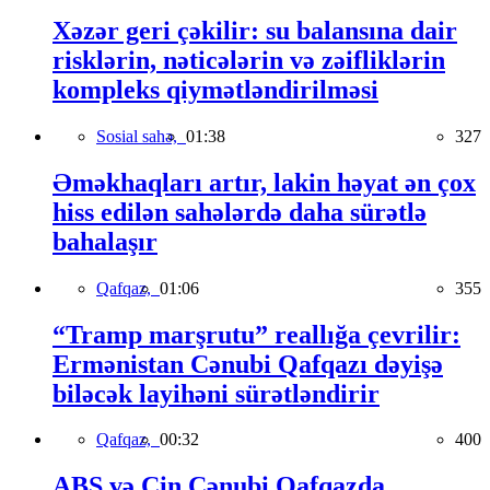
Xəzər geri çəkilir: su balansına dair
risklərin, nəticələrin və zəifliklərin
kompleks qiymətləndirilməsi
Sosial sahə,
01:38
327
Əməkhaqları artır, lakin həyat ən çox
hiss edilən sahələrdə daha sürətlə
bahalaşır
Qafqaz,
01:06
355
“Tramp marşrutu” reallığa çevrilir:
Ermənistan Cənubi Qafqazı dəyişə
biləcək layihəni sürətləndirir
Qafqaz,
00:32
400
ABŞ və Çin Cənubi Qafqazda