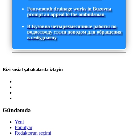
Four-month drainage works in Buzovna
prompt an appeal to the ombudsman
В Бузовна четырехмесячные работы по
водоотводу стали поводом для обращения
к омбудсмену
Bizi sosial şəbəkələrdə izləyin
Gündəmdə
Yeni
Populyar
Redaktorun seçimi