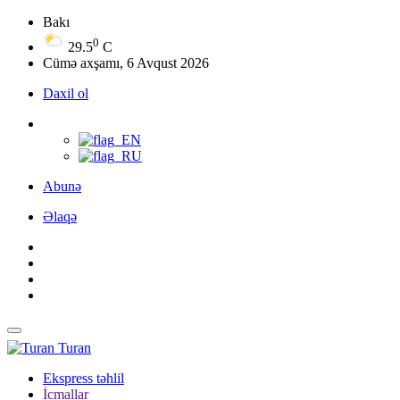
Bakı
0
29.5
C
Cümə axşamı, 6 Avqust 2026
Daxil ol
Abunə
Əlaqə
Turan
Ekspress təhlil
İcmallar