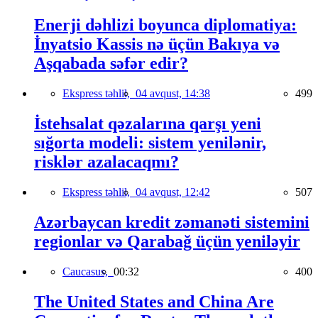
Enerji dəhlizi boyunca diplomatiya:
İnyatsio Kassis nə üçün Bakıya və
Aşqabada səfər edir?
Ekspress təhlil,
04 avqust, 14:38
499
İstehsalat qəzalarına qarşı yeni
sığorta modeli: sistem yenilənir,
risklər azalacaqmı?
Ekspress təhlil,
04 avqust, 12:42
507
Azərbaycan kredit zəmanəti sistemini
regionlar və Qarabağ üçün yeniləyir
Caucasus,
00:32
400
The United States and China Are