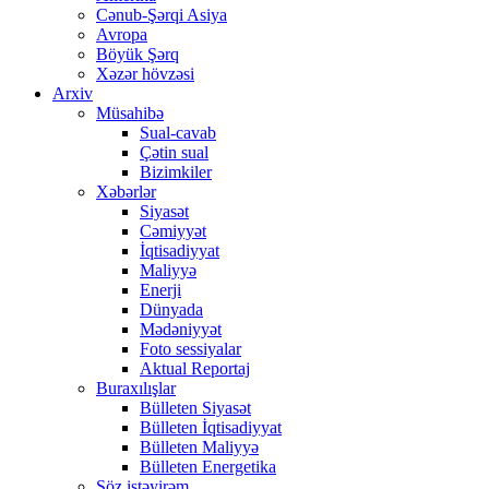
Cənub-Şərqi Asiya
Avropa
Böyük Şərq
Xəzər hövzəsi
Arxiv
Müsahibə
Sual-cavab
Çətin sual
Bizimkiler
Xəbərlər
Siyasət
Cəmiyyət
İqtisadiyyat
Maliyyə
Enerji
Dünyada
Mədəniyyət
Foto sessiyalar
Aktual Reportaj
Buraxılışlar
Bülleten Siyasət
Bülleten İqtisadiyyat
Bülleten Maliyyə
Bülleten Energetika
Söz istəyirəm