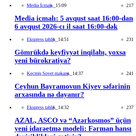
Media İcmalı,
15:09
217
Media icmalı: 5 avqust saat 16:00-dan
6 avqust 2026-cı il saat 16:00-dək
Ekspress təhlil,
14:51
231
Gömrükdə keyfiyyət inqilabı, yoxsa
yeni bürokratiya?
Keçmiş Sovet məkanı,
14:37
241
Ceyhun Bayramovun Kiyev səfərinin
arxasında nə dayanır?
Ekspress təhlil,
14:32
237
AZAL, ASCO və “Azərkosmos” üçün
yeni idarəetmə modeli: Fərman hansı