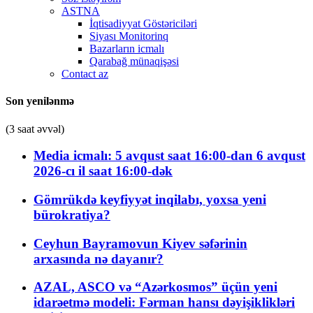
ASTNA
İqtisadiyyat Göstəriciləri
Siyası Monitorinq
Bazarların icmalı
Qarabağ münaqişəsi
Contact az
Son yenilənmə
(3 saat əvvəl)
Media icmalı: 5 avqust saat 16:00-dan 6 avqust
2026-cı il saat 16:00-dək
Gömrükdə keyfiyyət inqilabı, yoxsa yeni
bürokratiya?
Ceyhun Bayramovun Kiyev səfərinin
arxasında nə dayanır?
AZAL, ASCO və “Azərkosmos” üçün yeni
idarəetmə modeli: Fərman hansı dəyişiklikləri