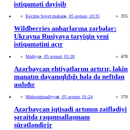
istiqaməti dəyişib
Keçmiş Sovet məkanı,
05 avqust, 10:35
355
Wildberries anbarlarına zərbələr:
Ukrayna Rusiyaya təzyiqin yeni
istiqamətini açır
Maliyyə,
05 avqust, 01:28
478
Azərbaycan ehtiyatlarını artırır, lakin
manatın dayanıqlılığı hələ də neftdən
asılıdır
Makroiqtisadiyyat,
05 avqust, 01:24
370
Azərbaycan iqtisadi artımın zəiflədiyi
şəraitdə rəqəmsallaşmanı
sürətləndirir