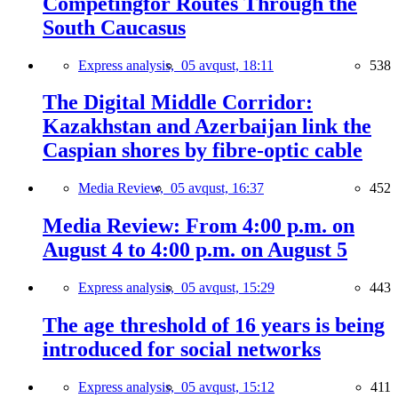
Competingfor Routes Through the
South Caucasus
Express analysis,
05 avqust, 18:11
538
The Digital Middle Corridor:
Kazakhstan and Azerbaijan link the
Caspian shores by fibre-optic cable
Media Review,
05 avqust, 16:37
452
Media Review: From 4:00 p.m. on
August 4 to 4:00 p.m. on August 5
Express analysis,
05 avqust, 15:29
443
The age threshold of 16 years is being
introduced for social networks
Express analysis,
05 avqust, 15:12
411