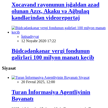
Xocavənd rayonunun işğaldan azad
olunan Azıx, Akaku və Ağbulaq
kəndlərindən videoreportaj
İqtisadiyyat
12 Noyabr 2020 17:22
Büdcədənkənar vergi fondunun
gəlirləri 100 milyon manatı keçib
Siyasət
Siyasət
20 Fevral 2025, 12:00
Turan İnformasiya Agentliyinin
Bəyanatı