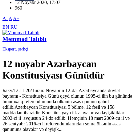
12 Noyabr 2020, 17:07
960
A-
A
A+
EN
RU
Məmməd Talıblı
Ekspert, şərhçi
12 noyabr Azərbaycan
Konstitusiyası Günüdür
Баку/12.11.20/Turan: Noyabrın 12-də Azərbaycanda dövlət
bayramı - Konstitusiya Günü qeyd olunur. 1995-ci ilin bu günündə
ümumxalq referendumunda ölkənin əsas qanunu qəbul
edilib.Azərbaycan Konstitusiyası 5 bölmə, 12 fəsil və 158
maddədən ibarətdir. Konstitusiyaya ilk əlavələr və dəyişikliklər
2002-ci il avqustun 24-də edilib. Həmçinin 18 mart 2009-cu il və
26 sentyabr 2016-cı il referendumlarından sonra ölkənin əsas
qanununa əlavələr və dəyişik...