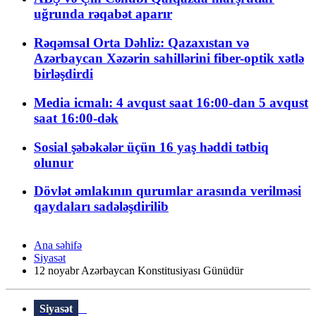
uğrunda rəqabət aparır
Rəqəmsal Orta Dəhliz: Qazaxıstan və
Azərbaycan Xəzərin sahillərini fiber-optik xətlə
birləşdirdi
Media icmalı: 4 avqust saat 16:00-dan 5 avqust
saat 16:00-dək
Sosial şəbəkələr üçün 16 yaş həddi tətbiq
olunur
Dövlət əmlakının qurumlar arasında verilməsi
qaydaları sadələşdirilib
Ana səhifə
Siyasət
12 noyabr Azərbaycan Konstitusiyası Günüdür
Siyasət