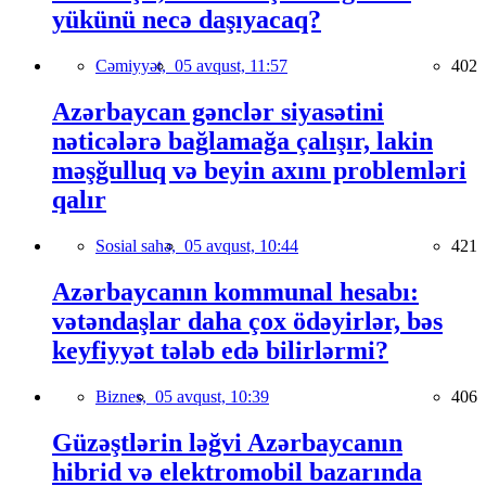
yükünü necə daşıyacaq?
Cəmiyyət,
05 avqust, 11:57
402
Azərbaycan gənclər siyasətini
nəticələrə bağlamağa çalışır, lakin
məşğulluq və beyin axını problemləri
qalır
Sosial sahə,
05 avqust, 10:44
421
Azərbaycanın kommunal hesabı:
vətəndaşlar daha çox ödəyirlər, bəs
keyfiyyət tələb edə bilirlərmi?
Biznes,
05 avqust, 10:39
406
Güzəştlərin ləğvi Azərbaycanın
hibrid və elektromobil bazarında