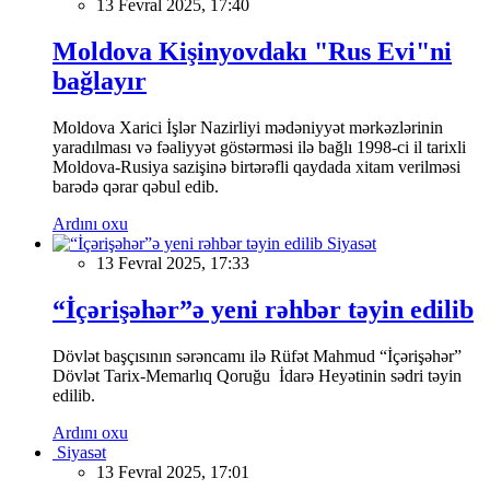
13 Fevral 2025, 17:40
Moldova Kişinyovdakı "Rus Evi"ni
bağlayır
Moldova Xarici İşlər Nazirliyi mədəniyyət mərkəzlərinin
yaradılması və fəaliyyət göstərməsi ilə bağlı 1998-ci il tarixli
Moldova-Rusiya sazişinə birtərəfli qaydada xitam verilməsi
barədə qərar qəbul edib.
Ardını oxu
Siyasət
13 Fevral 2025, 17:33
“İçərişəhər”ə yeni rəhbər təyin edilib
Dövlət başçısının sərəncamı ilə Rüfət Mahmud “İçərişəhər”
Dövlət Tarix-Memarlıq Qoruğu İdarə Heyətinin sədri təyin
edilib.
Ardını oxu
Siyasət
13 Fevral 2025, 17:01