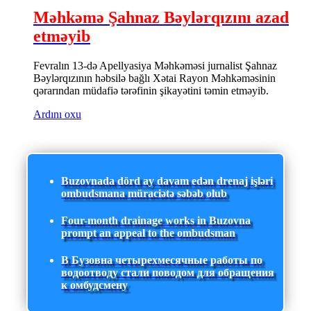
Məhkəmə Şahnaz Bəylərqızını azad
etməyib
Fevralın 13-də Apellyasiya Məhkəməsi jurnalist Şahnaz
Bəylərqızının həbsilə bağlı Xətai Rayon Məhkəməsinin
qərarından müdafiə tərəfinin şikayətini təmin etməyib.
Ardını oxu
Buzovnada dörd ay davam edən drenaj işləri
ombudsmana müraciətə səbəb olub
Four-month drainage works in Buzovna
prompt an appeal to the ombudsman
В Бузовна четырехмесячные работы по
водоотводу стали поводом для обращения
к омбудсмену