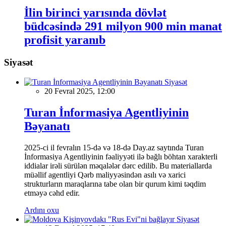
İlin birinci yarısında dövlət
büdcəsində 291 milyon 900 min manat
profisit yaranıb
Siyasət
Siyasət
20 Fevral 2025, 12:00
Turan İnformasiya Agentliyinin
Bəyanatı
2025-ci il fevralın 15-də və 18-də Day.az saytında Turan
İnformasiya Agentliyinin fəaliyyəti ilə bağlı böhtan xarakterli
iddialar irəli sürülən məqalələr dərc edilib. Bu materiallarda
müəllif agentliyi Qərb maliyyəsindən asılı və xarici
strukturların maraqlarına tabe olan bir qurum kimi təqdim
etməyə cəhd edir.
Ardını oxu
Siyasət