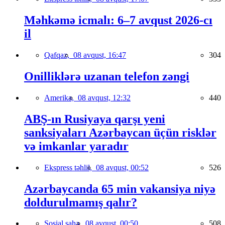
Məhkəmə icmalı: 6–7 avqust 2026-cı
il
Qafqaz,
08 avqust, 16:47
304
Onilliklərə uzanan telefon zəngi
Amerika,
08 avqust, 12:32
440
ABŞ-ın Rusiyaya qarşı yeni
sanksiyaları Azərbaycan üçün risklər
və imkanlar yaradır
Ekspress təhlil,
08 avqust, 00:52
526
Azərbaycanda 65 min vakansiya niyə
doldurulmamış qalır?
Sosial sahə,
08 avqust, 00:50
508