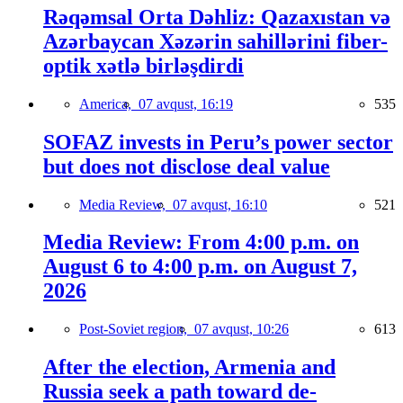
Rəqəmsal Orta Dəhliz: Qazaxıstan və
Azərbaycan Xəzərin sahillərini fiber-
optik xətlə birləşdirdi
America,
07 avqust, 16:19
535
SOFAZ invests in Peru’s power sector
but does not disclose deal value
Media Review,
07 avqust, 16:10
521
Media Review: From 4:00 p.m. on
August 6 to 4:00 p.m. on August 7,
2026
Post-Soviet region,
07 avqust, 10:26
613
After the election, Armenia and
Russia seek a path toward de-