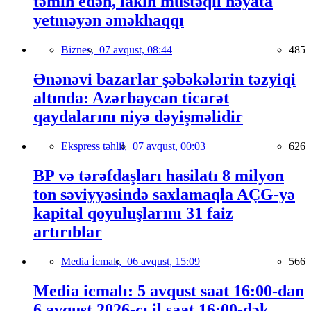
təmin edən, lakin müstəqil həyata
yetməyən əməkhaqqı
Biznes,
07 avqust, 08:44
485
Ənənəvi bazarlar şəbəkələrin təzyiqi
altında: Azərbaycan ticarət
qaydalarını niyə dəyişməlidir
Ekspress təhlil,
07 avqust, 00:03
626
BP və tərəfdaşları hasilatı 8 milyon
ton səviyyəsində saxlamaqla AÇG-yə
kapital qoyuluşlarını 31 faiz
artırıblar
Media İcmalı,
06 avqust, 15:09
566
Media icmalı: 5 avqust saat 16:00-dan
6 avqust 2026-cı il saat 16:00-dək