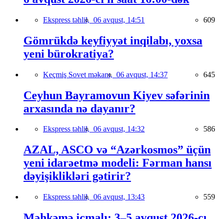
Ekspress təhlil,
06 avqust, 14:51
609
Gömrükdə keyfiyyət inqilabı, yoxsa
yeni bürokratiya?
Keçmiş Sovet məkanı,
06 avqust, 14:37
645
Ceyhun Bayramovun Kiyev səfərinin
arxasında nə dayanır?
Ekspress təhlil,
06 avqust, 14:32
586
AZAL, ASCO və “Azərkosmos” üçün
yeni idarəetmə modeli: Fərman hansı
dəyişiklikləri gətirir?
Ekspress təhlil,
06 avqust, 13:43
559
Məhkəmə icmalı: 3–5 avqust 2026-cı