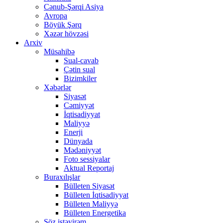
Cənub-Şərqi Asiya
Avropa
Böyük Şərq
Xəzər hövzəsi
Arxiv
Müsahibə
Sual-cavab
Çətin sual
Bizimkiler
Xəbərlər
Siyasət
Cəmiyyət
İqtisadiyyat
Maliyyə
Enerji
Dünyada
Mədəniyyət
Foto sessiyalar
Aktual Reportaj
Buraxılışlar
Bülleten Siyasət
Bülleten İqtisadiyyat
Bülleten Maliyyə
Bülleten Energetika
Söz istəyirəm