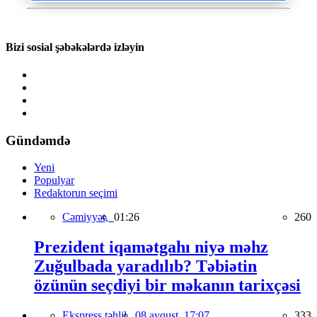
Bizi sosial şəbəkələrdə izləyin
Gündəmdə
Yeni
Populyar
Redaktorun seçimi
Cəmiyyət,
01:26
260
Prezident iqamətgahı niyə məhz
Zuğulbada yaradılıb? Təbiətin
özünün seçdiyi bir məkanın tarixçəsi
Ekspress təhlil,
08 avqust, 17:07
333