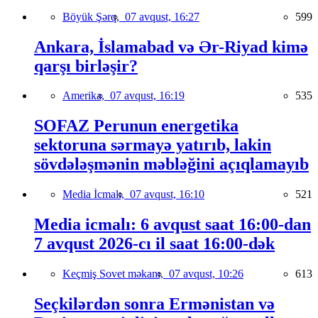
Böyük Şərq,
07 avqust, 16:27
599
Ankara, İslamabad və Ər-Riyad kimə
qarşı birləşir?
Amerika,
07 avqust, 16:19
535
SOFAZ Perunun energetika
sektoruna sərmayə yatırıb, lakin
sövdələşmənin məbləğini açıqlamayıb
Media İcmalı,
07 avqust, 16:10
521
Media icmalı: 6 avqust saat 16:00-dan
7 avqust 2026-cı il saat 16:00-dək
Keçmiş Sovet məkanı,
07 avqust, 10:26
613
Seçkilərdən sonra Ermənistan və