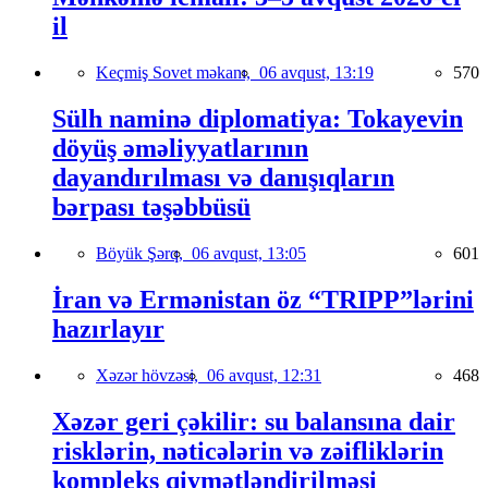
il
Keçmiş Sovet məkanı,
06 avqust, 13:19
570
Sülh naminə diplomatiya: Tokayevin
döyüş əməliyyatlarının
dayandırılması və danışıqların
bərpası təşəbbüsü
Böyük Şərq,
06 avqust, 13:05
601
İran və Ermənistan öz “TRIPP”lərini
hazırlayır
Xəzər hövzəsi,
06 avqust, 12:31
468
Xəzər geri çəkilir: su balansına dair
risklərin, nəticələrin və zəifliklərin
kompleks qiymətləndirilməsi