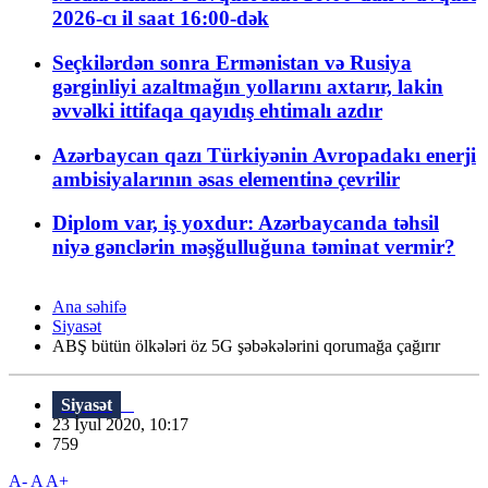
2026-cı il saat 16:00-dək
Seçkilərdən sonra Ermənistan və Rusiya
gərginliyi azaltmağın yollarını axtarır, lakin
əvvəlki ittifaqa qayıdış ehtimalı azdır
Azərbaycan qazı Türkiyənin Avropadakı enerji
ambisiyalarının əsas elementinə çevrilir
Diplom var, iş yoxdur: Azərbaycanda təhsil
niyə gənclərin məşğulluğuna təminat vermir?
Ana səhifə
Siyasət
ABŞ bütün ölkələri öz 5G şəbəkələrini qorumağa çağırır
Siyasət
23 İyul 2020, 10:17
759
A-
A
A+