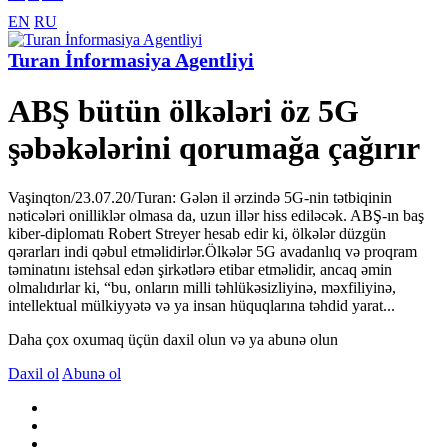
EN
RU
Turan İnformasiya Agentliyi
ABŞ bütün ölkələri öz 5G
şəbəkələrini qorumağa çağırır
Vaşinqton/23.07.20/Turan: Gələn il ərzində 5G-nin tətbiqinin
nəticələri onilliklər olmasa da, uzun illər hiss ediləcək. ABŞ-ın baş
kiber-diplomatı Robert Streyer hesab edir ki, ölkələr düzgün
qərarları indi qəbul etməlidirlər.Ölkələr 5G avadanlıq və proqram
təminatını istehsal edən şirkətlərə etibar etməlidir, ancaq əmin
olmalıdırlar ki, “bu, onların milli təhlükəsizliyinə, məxfiliyinə,
intellektual mülkiyyətə və ya insan hüquqlarına təhdid yarat...
Daha çox oxumaq üçün daxil olun və ya abunə olun
Daxil ol
Abunə ol