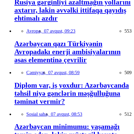
Rusiya gərginliyi azaltmağın yollarını
axtarır, lakin əvvəlki ittifaqa qayıdış
ehtimalı azdır
Avropa,
07 avqust, 09:23
553
Azərbaycan qazı Türkiyənin
Avropadakı enerji ambisiyalarının
əsas elementinə çevrilir
Cəmiyyət,
07 avqust, 08:59
509
Diplom var, iş yoxdur: Azərbaycanda
təhsil niyə gənclərin məşğulluğuna
təminat vermir?
Sosial sahə,
07 avqust, 08:53
512
Azərbaycan minimumu: yaşamağı