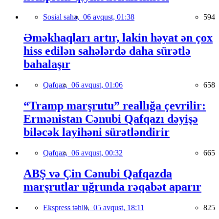
Sosial sahə,
06 avqust, 01:38
594
Əməkhaqları artır, lakin həyat ən çox
hiss edilən sahələrdə daha sürətlə
bahalaşır
Qafqaz,
06 avqust, 01:06
658
“Tramp marşrutu” reallığa çevrilir:
Ermənistan Cənubi Qafqazı dəyişə
biləcək layihəni sürətləndirir
Qafqaz,
06 avqust, 00:32
665
ABŞ və Çin Cənubi Qafqazda
marşrutlar uğrunda rəqabət aparır
Ekspress təhlil,
05 avqust, 18:11
825