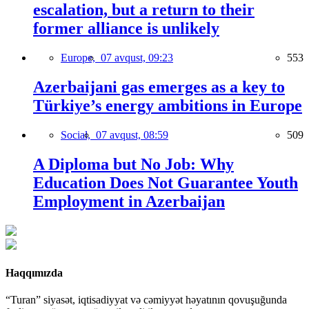
escalation, but a return to their
former alliance is unlikely
Europe,
07 avqust, 09:23
553
Azerbaijani gas emerges as a key to
Türkiye’s energy ambitions in Europe
Social,
07 avqust, 08:59
509
A Diploma but No Job: Why
Education Does Not Guarantee Youth
Employment in Azerbaijan
Haqqımızda
“Turan” siyasət, iqtisadiyyat və cəmiyyət həyatının qovuşuğunda