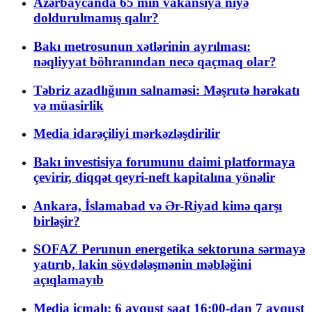
Azərbaycanda 65 min vakansiya niyə
doldurulmamış qalır?
Bakı metrosunun xətlərinin ayrılması:
nəqliyyat böhranından necə qaçmaq olar?
Təbriz azadlığının salnaməsi: Məşrutə hərəkatı
və müasirlik
Media idarəçiliyi mərkəzləşdirilir
Bakı investisiya forumunu daimi platformaya
çevirir, diqqət qeyri-neft kapitalına yönəlir
Ankara, İslamabad və Ər-Riyad kimə qarşı
birləşir?
SOFAZ Perunun energetika sektoruna sərmayə
yatırıb, lakin sövdələşmənin məbləğini
açıqlamayıb
Media icmalı: 6 avqust saat 16:00-dan 7 avqust