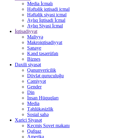
Media İcmalı
Həftəlik iqtisadi icmal
Həftəlik siyasi icmal
Aylıq İqtisadi İcmal
Aylıq Siyasi İcmal
İqtisadiyyat
Maliyyə
Makroiqtisadiyyat
Sənaye
Kənd təsərrüfatı
Biznes
Daxili siyasət
Qanunvericilik
Dövlət quruculuğu
Cəmiyyət
Gender
Din
İnsan Hüquqları
Media
Təhlükəsizlik
Sosial sahə
Xarici Siyasət
Keçmiş Sovet məkanı
Qafqaz
Amerika