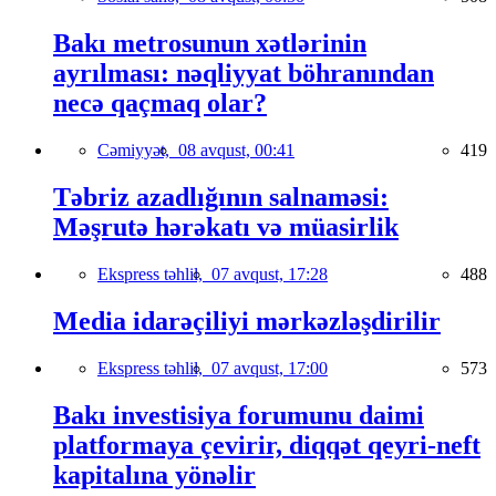
Bakı metrosunun xətlərinin
ayrılması: nəqliyyat böhranından
necə qaçmaq olar?
Cəmiyyət,
08 avqust, 00:41
419
Təbriz azadlığının salnaməsi:
Məşrutə hərəkatı və müasirlik
Ekspress təhlil,
07 avqust, 17:28
488
Media idarəçiliyi mərkəzləşdirilir
Ekspress təhlil,
07 avqust, 17:00
573
Bakı investisiya forumunu daimi
platformaya çevirir, diqqət qeyri-neft
kapitalına yönəlir