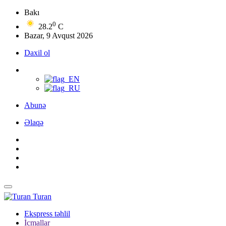
Bakı
0
28.2
C
Bazar, 9 Avqust 2026
Daxil ol
Abunə
Əlaqə
Turan
Ekspress təhlil
İcmallar