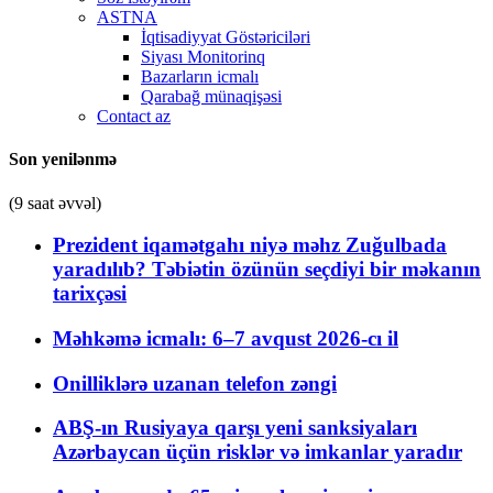
ASTNA
İqtisadiyyat Göstəriciləri
Siyası Monitorinq
Bazarların icmalı
Qarabağ münaqişəsi
Contact az
Son yenilənmə
(9 saat əvvəl)
Prezident iqamətgahı niyə məhz Zuğulbada
yaradılıb? Təbiətin özünün seçdiyi bir məkanın
tarixçəsi
Məhkəmə icmalı: 6–7 avqust 2026-cı il
Onilliklərə uzanan telefon zəngi
ABŞ-ın Rusiyaya qarşı yeni sanksiyaları
Azərbaycan üçün risklər və imkanlar yaradır