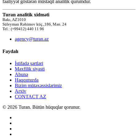
fəaliyyət göstərən müstəqil analitik qurumdur.
Turan analitik xidməti
Bakı, AZ1010
Süleyman Rəhimov küç.,186, Mən. 24
Tel.: (+99412) 440 11 96
agency@turan.az
Faydalı
İstifadə şərtləri
Məxfilik siyasti
Abunə
Haqqımızda
Bizim mütəxəssislərimiz
Arxiv
CONTACT AZ
© 2026 Turan. Bütün hüquqlar qorunur.