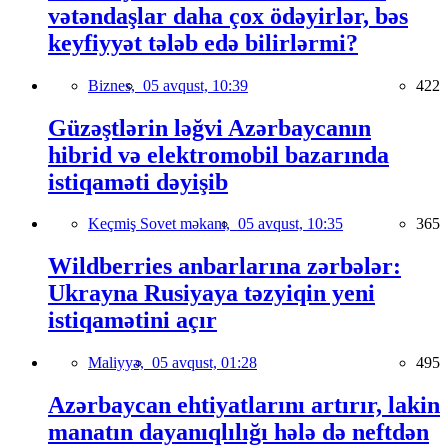
vətəndaşlar daha çox ödəyirlər, bəs
keyfiyyət tələb edə bilirlərmi?
Biznes,
05 avqust, 10:39
422
Güzəştlərin ləğvi Azərbaycanın
hibrid və elektromobil bazarında
istiqaməti dəyişib
Keçmiş Sovet məkanı,
05 avqust, 10:35
365
Wildberries anbarlarına zərbələr:
Ukrayna Rusiyaya təzyiqin yeni
istiqamətini açır
Maliyyə,
05 avqust, 01:28
495
Azərbaycan ehtiyatlarını artırır, lakin
manatın dayanıqlılığı hələ də neftdən