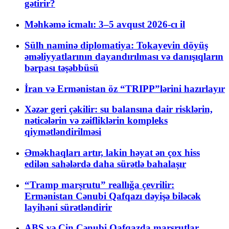
gətirir?
Məhkəmə icmalı: 3–5 avqust 2026-cı il
Sülh naminə diplomatiya: Tokayevin döyüş
əməliyyatlarının dayandırılması və danışıqların
bərpası təşəbbüsü
İran və Ermənistan öz “TRIPP”lərini hazırlayır
Xəzər geri çəkilir: su balansına dair risklərin,
nəticələrin və zəifliklərin kompleks
qiymətləndirilməsi
Əməkhaqları artır, lakin həyat ən çox hiss
edilən sahələrdə daha sürətlə bahalaşır
“Tramp marşrutu” reallığa çevrilir:
Ermənistan Cənubi Qafqazı dəyişə biləcək
layihəni sürətləndirir
ABŞ və Çin Cənubi Qafqazda marşrutlar