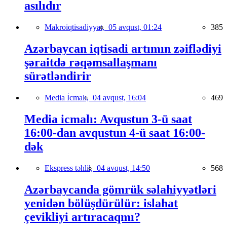
asılıdır
Makroiqtisadiyyat,
05 avqust, 01:24
385
Azərbaycan iqtisadi artımın zəiflədiyi
şəraitdə rəqəmsallaşmanı
sürətləndirir
Media İcmalı,
04 avqust, 16:04
469
Media icmalı: Avqustun 3-ü saat
16:00-dan avqustun 4-ü saat 16:00-
dək
Ekspress təhlil,
04 avqust, 14:50
568
Azərbaycanda gömrük səlahiyyətləri
yenidən bölüşdürülür: islahat
çevikliyi artıracaqmı?