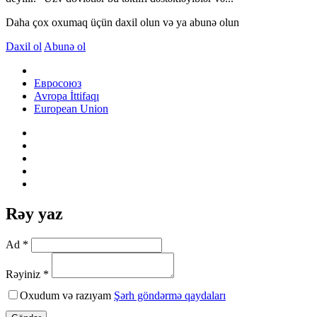
Daha çox oxumaq üçün daxil olun və ya abunə olun
Daxil ol
Abunə ol
Евросоюз
Avropa İttifaqı
European Union
Rəy yaz
Ad *
Rəyiniz *
Oxudum və razıyam
Şərh göndərmə qaydaları