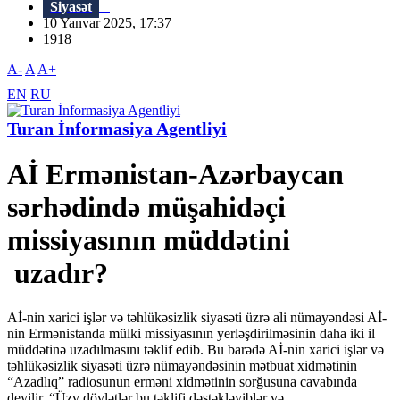
Siyasət
10 Yanvar 2025, 17:37
1918
A-
A
A+
EN
RU
Turan İnformasiya Agentliyi
Aİ Ermənistan-Azərbaycan
sərhədində müşahidəçi
missiyasının müddətini
uzadır?
Aİ-nin xarici işlər və təhlükəsizlik siyasəti üzrə ali nümayəndəsi Aİ-
nin Ermənistanda mülki missiyasının yerləşdirilməsinin daha iki il
müddətinə uzadılmasını təklif edib. Bu barədə Aİ-nin xarici işlər və
təhlükəsizlik siyasəti üzrə nümayəndəsinin mətbuat xidmətinin
“Azadlıq” radiosunun erməni xidmətinin sorğusuna cavabında
deyilir. “Üzv dövlətlər bu təklifi dəstəkləyiblər və...