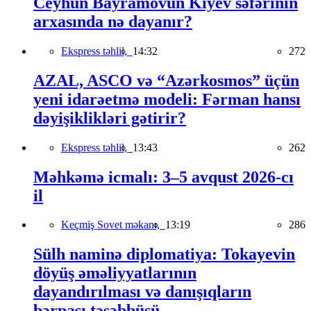
Ceyhun Bayramovun Kiyev səfərinin
arxasında nə dayanır?
Ekspress təhlil,
14:32
272
AZAL, ASCO və “Azərkosmos” üçün
yeni idarəetmə modeli: Fərman hansı
dəyişiklikləri gətirir?
Ekspress təhlil,
13:43
262
Məhkəmə icmalı: 3–5 avqust 2026-cı
il
Keçmiş Sovet məkanı,
13:19
286
Sülh naminə diplomatiya: Tokayevin
döyüş əməliyyatlarının
dayandırılması və danışıqların
bərpası təşəbbüsü