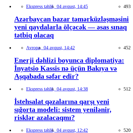
Ekspress təhlil,
04 avqust, 14:45
493
Azərbaycan bazar təmərküzləşməsini
yeni qaydalarla ölçəcək — əsas sınaq
tətbiq olacaq
Avropa,
04 avqust, 14:42
452
Enerji dəhlizi boyunca diplomatiya:
İnyatsio Kassis nə üçün Bakıya və
Aşqabada səfər edir?
Ekspress təhlil,
04 avqust, 14:38
512
İstehsalat qəzalarına qarşı yeni
sığorta modeli: sistem yenilənir,
risklər azalacaqmı?
Ekspress təhlil,
04 avqust, 12:42
520