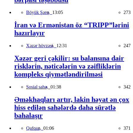
Böyük Şərq,
13:05
273
İran və Ermənistan öz “TRIPP”lərini
hazırlayır
Xəzər hövzəsi,
12:31
247
Xəzər geri çəkilir: su balansına dair
risklərin, nəticələrin və zəifliklərin
kompleks qiymətləndirilməsi
Sosial sahə,
01:38
342
Əməkhaqları artır, lakin həyat ən çox
hiss edilən sahələrdə daha sürətlə
bahalaşır
Qafqaz,
01:06
371