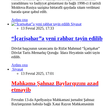
yaradılması və fəaliyyət göstərməsi ilə bağlı 1998-ci il tarixli
Moldova-Rusiya sazişinə birtərəfli qaydada xitam verilməsi
barədə qərar qəbul edib.
Ardını oxu
Siyasət
13 Fevral 2025, 17:33
“İçərişəhər”ə yeni rəhbər təyin edilib
Dövlət başçısının sərəncamı ilə Rüfət Mahmud “İçərişəhər”
Dövlət Tarix-Memarlıq Qoruğu İdarə Heyətinin sədri təyin
edilib.
Ardını oxu
Siyasət
13 Fevral 2025, 17:01
Məhkəmə Şahnaz Bəylərqızını azad
etməyib
Fevralın 13-də Apellyasiya Məhkəməsi jurnalist Şahnaz
Bəylərqızının həbsilə bağlı Xətai Rayon Məhkəməsinin