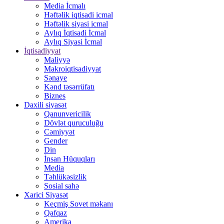
Media İcmalı
Həftəlik iqtisadi icmal
Həftəlik siyasi icmal
Aylıq İqtisadi İcmal
Aylıq Siyasi İcmal
İqtisadiyyat
Maliyyə
Makroiqtisadiyyat
Sənaye
Kənd təsərrüfatı
Biznes
Daxili siyasət
Qanunvericilik
Dövlət quruculuğu
Cəmiyyət
Gender
Din
İnsan Hüquqları
Media
Təhlükəsizlik
Sosial sahə
Xarici Siyasət
Keçmiş Sovet məkanı
Qafqaz
Amerika