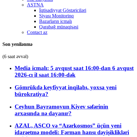
ASTNA
İqtisadiyyat Göstəriciləri
Siyası Monitorinq
Bazarların icmalı
Qarabağ münaqişəsi
Contact az
Son yenilənmə
(6 saat əvvəl)
Media icmalı: 5 avqust saat 16:00-dan 6 avqust
2026-cı il saat 16:00-dək
Gömrükdə keyfiyyət inqilabı, yoxsa yeni
bürokratiya?
Ceyhun Bayramovun Kiyev səfərinin
arxasında nə dayanır?
AZAL, ASCO və “Azərkosmos” üçün yeni
idarəetmə modeli: Fərman hansı dəyişiklikləri