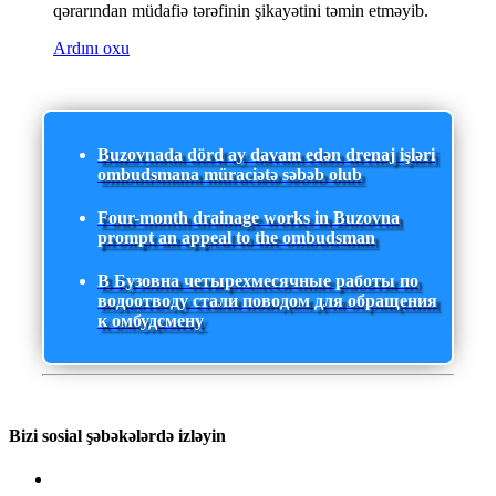
qərarından müdafiə tərəfinin şikayətini təmin etməyib.
Ardını oxu
Buzovnada dörd ay davam edən drenaj işləri
ombudsmana müraciətə səbəb olub
Four-month drainage works in Buzovna
prompt an appeal to the ombudsman
В Бузовна четырехмесячные работы по
водоотводу стали поводом для обращения
к омбудсмену
Bizi sosial şəbəkələrdə izləyin