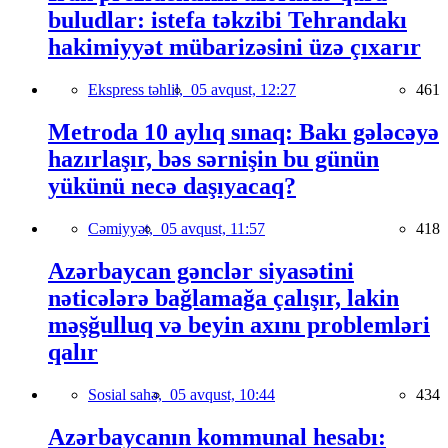
buludlar: istefa təkzibi Tehrandakı
hakimiyyət mübarizəsini üzə çıxarır
Ekspress təhlil,
05 avqust, 12:27
461
Metroda 10 aylıq sınaq: Bakı gələcəyə
hazırlaşır, bəs sərnişin bu günün
yükünü necə daşıyacaq?
Cəmiyyət,
05 avqust, 11:57
418
Azərbaycan gənclər siyasətini
nəticələrə bağlamağa çalışır, lakin
məşğulluq və beyin axını problemləri
qalır
Sosial sahə,
05 avqust, 10:44
434
Azərbaycanın kommunal hesabı: