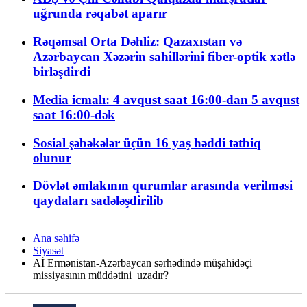
uğrunda rəqabət aparır
Rəqəmsal Orta Dəhliz: Qazaxıstan və
Azərbaycan Xəzərin sahillərini fiber-optik xətlə
birləşdirdi
Media icmalı: 4 avqust saat 16:00-dan 5 avqust
saat 16:00-dək
Sosial şəbəkələr üçün 16 yaş həddi tətbiq
olunur
Dövlət əmlakının qurumlar arasında verilməsi
qaydaları sadələşdirilib
Ana səhifə
Siyasət
Aİ Ermənistan-Azərbaycan sərhədində müşahidəçi
missiyasının müddətini uzadır?