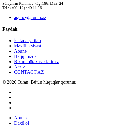
Süleyman Rəhimov küç.,186, Mən. 24
Tel.: (+99412) 440 11 96
agency@turan.az
Faydalı
İstifadə şərtləri
Məxfilik siyasti
Abunə
Haqqımızda
Bizim mütəxəssislərimiz
Arxiv
CONTACT AZ
© 2026 Turan. Bütün hüquqlar qorunur.
Abunə
Daxil ol