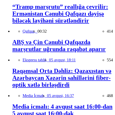
“Tramp marşrutu” reallığa çevrilir:
Ermənistan Cənubi Qafqazı dəyişə
biləcək layihəni sürətləndirir
Qafqaz,
00:32
414
ABŞ və Çin Cənubi Qafqazda
marşrutlar uğrunda rəqabət aparır
Ekspress təhlil,
05 avqust, 18:11
554
Rəqəmsal Orta Dəhliz: Qazaxıstan və
Azərbaycan Xəzərin sahillərini fiber-
optik xətlə birləşdirdi
Media İcmalı,
05 avqust, 16:37
468
Media icmalı: 4 avqust saat 16:00-dan
5 avqust saat 16:00-dək