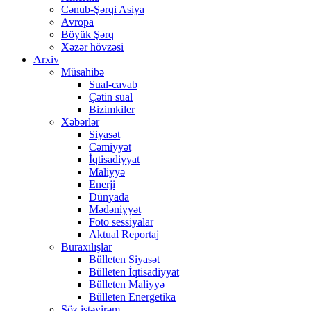
Cənub-Şərqi Asiya
Avropa
Böyük Şərq
Xəzər hövzəsi
Arxiv
Müsahibə
Sual-cavab
Çətin sual
Bizimkiler
Xəbərlər
Siyasət
Cəmiyyət
İqtisadiyyat
Maliyyə
Enerji
Dünyada
Mədəniyyət
Foto sessiyalar
Aktual Reportaj
Buraxılışlar
Bülleten Siyasət
Bülleten İqtisadiyyat
Bülleten Maliyyə
Bülleten Energetika
Söz istəyirəm