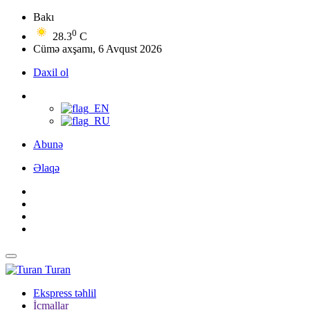
Bakı
0
28.3
C
Cümə axşamı, 6 Avqust 2026
Daxil ol
Abunə
Əlaqə
Turan
Ekspress təhlil
İcmallar