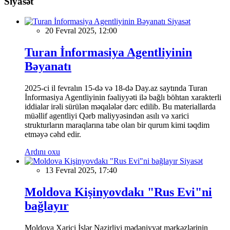
Siyasət
Siyasət
20 Fevral 2025, 12:00
Turan İnformasiya Agentliyinin
Bəyanatı
2025-ci il fevralın 15-də və 18-də Day.az saytında Turan
İnformasiya Agentliyinin fəaliyyəti ilə bağlı böhtan xarakterli
iddialar irəli sürülən məqalələr dərc edilib. Bu materiallarda
müəllif agentliyi Qərb maliyyəsindən asılı və xarici
strukturların maraqlarına tabe olan bir qurum kimi təqdim
etməyə cəhd edir.
Ardını oxu
Siyasət
13 Fevral 2025, 17:40
Moldova Kişinyovdakı "Rus Evi"ni
bağlayır
Moldova Xarici İşlər Nazirliyi mədəniyyət mərkəzlərinin