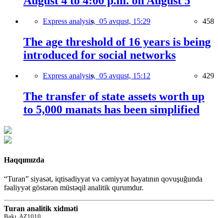
August 4 to 4:00 p.m. on August 5
Express analysis,
05 avqust, 15:29
458
The age threshold of 16 years is being
introduced for social networks
Express analysis,
05 avqust, 15:12
429
The transfer of state assets worth up
to 5,000 manats has been simplified
Haqqımızda
“Turan” siyasət, iqtisadiyyat və cəmiyyət həyatının qovuşuğunda
fəaliyyət göstərən müstəqil analitik qurumdur.
Turan analitik xidməti
Bakı, AZ1010