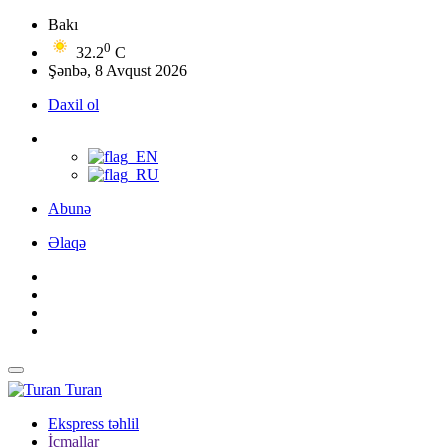
Bakı
0
32.2
C
Şənbə, 8 Avqust 2026
Daxil ol
Abunə
Əlaqə
Turan
Ekspress təhlil
İcmallar