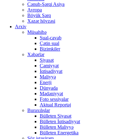
Cənub-Şərqi Asiya
Avropa
Böyük Şərq
Xəzər hövzəsi
Arxiv
Müsahibə
Sual-cavab
Çətin sual
Bizimkiler
Xəbərlər
Siyasət
Cəmiyyət
İqtisadiyyat
Maliyyə
Enerji
Dünyada
Mədəniyyət
Foto sessiyalar
Aktual Reportaj
Buraxılışlar
Bülleten Siyasət
Bülleten İqtisadiyyat
Bülleten Maliyyə
Bülleten Energetika
Söz istəyirəm