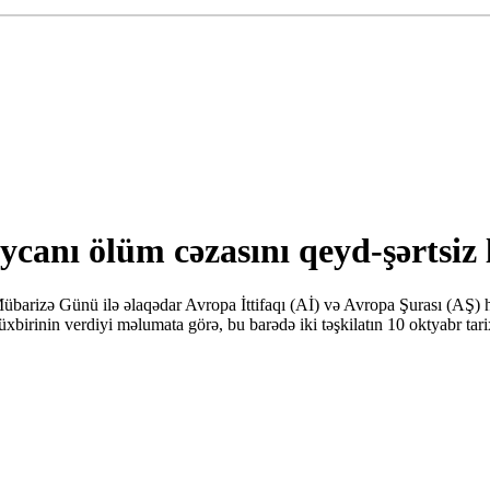
canı ölüm cəzasını qeyd-şərtsiz 
izə Günü ilə əlaqədar Avropa İttifaqı (Aİ) və Avropa Şurası (AŞ) hə
 müxbirinin verdiyi məlumata görə, bu barədə iki təşkilatın 10 oktyabr ta