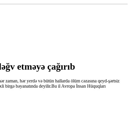
ləğv etməyə çağırıb
r zaman, hər yerdə və bütün hallarda ölüm cəzasına qeyd-şərtsiz
rixli birgə bəyanatında deyilir.Bu il Avropa İnsan Hüquqları