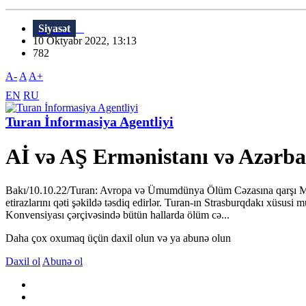
Siyasət
10 Oktyabr 2022, 13:13
782
A-
A
A+
EN
RU
Turan İnformasiya Agentliyi
Aİ və AŞ Ermənistanı və Azərbay
Bakı/10.10.22/Turan: Avropa və Ümumdünya Ölüm Cəzasına qarşı Mübar
etirazlarını qəti şəkildə təsdiq edirlər. Turan-ın Strasburqdakı xüsusi
Konvensiyası çərçivəsində bütün hallarda ölüm cə...
Daha çox oxumaq üçün daxil olun və ya abunə olun
Daxil ol
Abunə ol