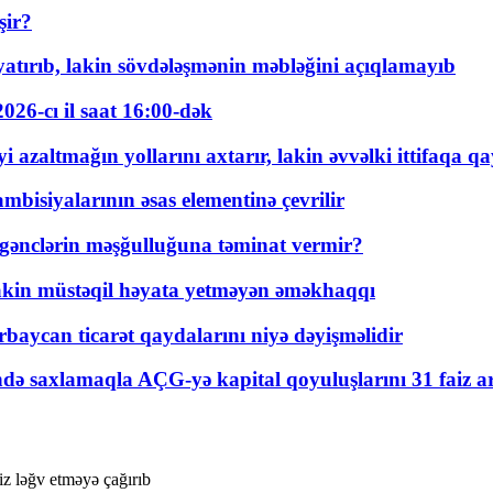
şir?
tırıb, lakin sövdələşmənin məbləğini açıqlamayıb
026-cı il saat 16:00-dək
 azaltmağın yollarını axtarır, lakin əvvəlki ittifaqa qa
bisiyalarının əsas elementinə çevrilir
 gənclərin məşğulluğuna təminat vermir?
kin müstəqil həyata yetməyən əməkhaqqı
rbaycan ticarət qaydalarını niyə dəyişməlidir
ində saxlamaqla AÇG-yə kapital qoyuluşlarını 31 faiz ar
z ləğv etməyə çağırıb