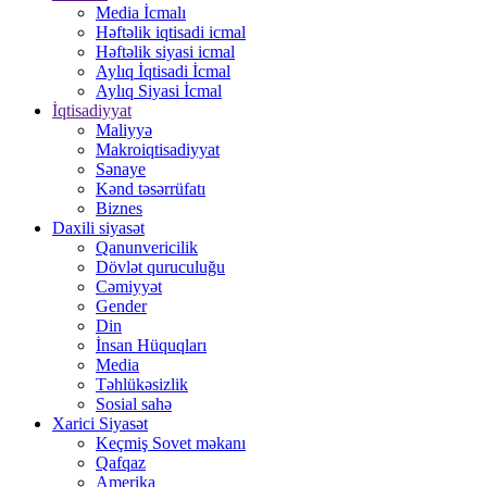
Media İcmalı
Həftəlik iqtisadi icmal
Həftəlik siyasi icmal
Aylıq İqtisadi İcmal
Aylıq Siyasi İcmal
İqtisadiyyat
Maliyyə
Makroiqtisadiyyat
Sənaye
Kənd təsərrüfatı
Biznes
Daxili siyasət
Qanunvericilik
Dövlət quruculuğu
Cəmiyyət
Gender
Din
İnsan Hüquqları
Media
Təhlükəsizlik
Sosial sahə
Xarici Siyasət
Keçmiş Sovet məkanı
Qafqaz
Amerika