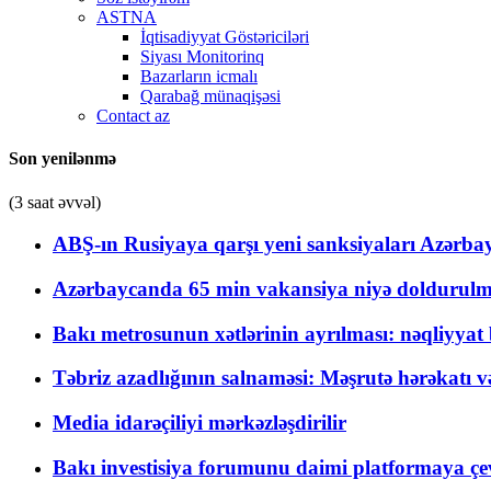
ASTNA
İqtisadiyyat Göstəriciləri
Siyası Monitorinq
Bazarların icmalı
Qarabağ münaqişəsi
Contact az
Son yenilənmə
(3 saat əvvəl)
ABŞ-ın Rusiyaya qarşı yeni sanksiyaları Azərba
Azərbaycanda 65 min vakansiya niyə doldurulm
Bakı metrosunun xətlərinin ayrılması: nəqliyya
Təbriz azadlığının salnaməsi: Məşrutə hərəkatı v
Media idarəçiliyi mərkəzləşdirilir
Bakı investisiya forumunu daimi platformaya çevi