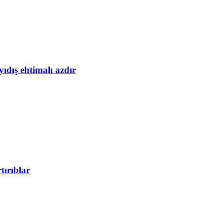
yıdış ehtimalı azdır
tırıblar