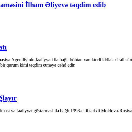
naməsini İlham Əliyevə təqdim edib
atı
iya Agentliyinin fəaliyyəti ilə bağlı böhtan xarakterli iddialar irəli sü
n bir qurum kimi təqdim etməyə cəhd edir.
ğlayır
ası və fəaliyyət göstərməsi ilə bağlı 1998-ci il tarixli Moldova-Rusiya 