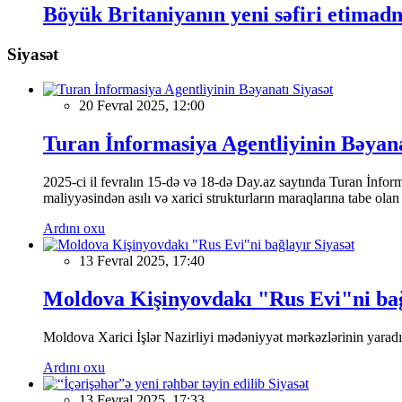
Böyük Britaniyanın yeni səfiri etimad
Siyasət
Siyasət
20 Fevral 2025, 12:00
Turan İnformasiya Agentliyinin Bəyan
2025-ci il fevralın 15-də və 18-də Day.az saytında Turan İnformas
maliyyəsindən asılı və xarici strukturların maraqlarına tabe ola
Ardını oxu
Siyasət
13 Fevral 2025, 17:40
Moldova Kişinyovdakı "Rus Evi"ni ba
Moldova Xarici İşlər Nazirliyi mədəniyyət mərkəzlərinin yaradılm
Ardını oxu
Siyasət
13 Fevral 2025, 17:33