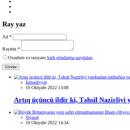
Rəy yaz
Ad *
Rəyiniz *
Oxudum və razıyam
Şərh göndərmə qaydaları
Göndər
İqtisadiyyat
10 Oktyabr 2022 13:08
Artıq üçüncü ildir ki, Təhsil Nazirliyi
Siyasət
10 Oktyabr 2022 14:34