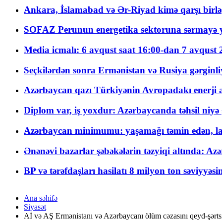
Ankara, İslamabad və Ər-Riyad kimə qarşı birlə
SOFAZ Perunun energetika sektoruna sərmayə ya
Media icmalı: 6 avqust saat 16:00-dan 7 avqust 2
Seçkilərdən sonra Ermənistan və Rusiya gərginliyi
Azərbaycan qazı Türkiyənin Avropadakı enerji am
Diplom var, iş yoxdur: Azərbaycanda təhsil niyə
Azərbaycan minimumu: yaşamağı təmin edən, la
Ənənəvi bazarlar şəbəkələrin təzyiqi altında: Azə
BP və tərəfdaşları hasilatı 8 milyon ton səviyyəs
Ana səhifə
Siyasət
Aİ və AŞ Ermənistanı və Azərbaycanı ölüm cəzasını qeyd-şərtsi