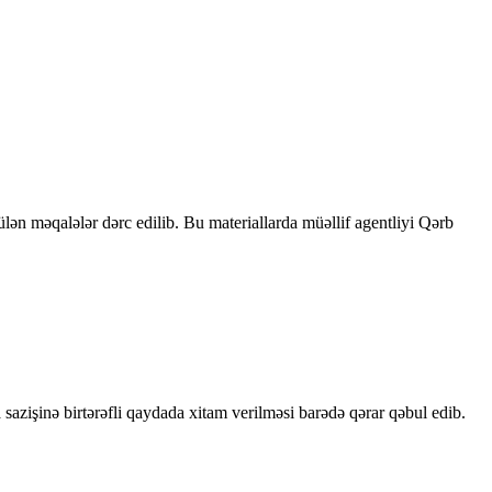
rülən məqalələr dərc edilib. Bu materiallarda müəllif agentliyi Qərb
sazişinə birtərəfli qaydada xitam verilməsi barədə qərar qəbul edib.