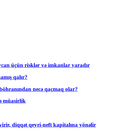
ycan üçün risklər və imkanlar yaradır
amış qalır?
t böhranından necə qaçmaq olar?
ə müasirlik
rir, diqqət qeyri-neft kapitalına yönəlir