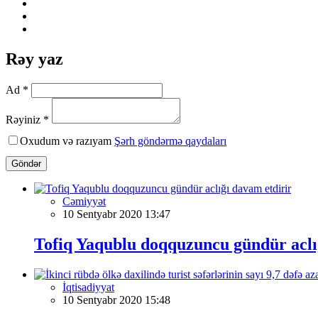
Rəy yaz
Ad *
Rəyiniz *
Oxudum və razıyam
Şərh göndərmə qaydaları
Göndər
Cəmiyyət
10 Sentyabr 2020 13:47
Tofiq Yaqublu doqquzuncu gündür aclı
İqtisadiyyat
10 Sentyabr 2020 15:48