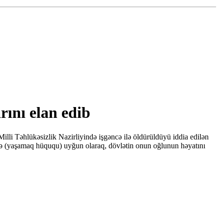
ını elan edib
i Təhlükəsizlik Nazirliyində işgəncə ilə öldürüldüyü iddia edilən
inə (yaşamaq hüququ) uyğun olaraq, dövlətin onun oğlunun həyatını