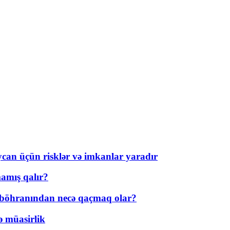
ycan üçün risklər və imkanlar yaradır
amış qalır?
t böhranından necə qaçmaq olar?
ə müasirlik