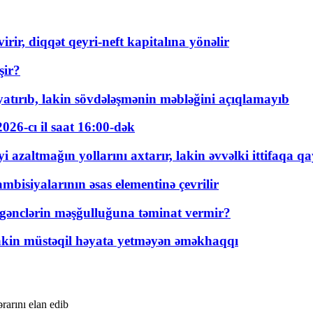
rir, diqqət qeyri-neft kapitalına yönəlir
şir?
tırıb, lakin sövdələşmənin məbləğini açıqlamayıb
026-cı il saat 16:00-dək
 azaltmağın yollarını axtarır, lakin əvvəlki ittifaqa qa
bisiyalarının əsas elementinə çevrilir
 gənclərin məşğulluğuna təminat vermir?
kin müstəqil həyata yetməyən əməkhaqqı
arını elan edib