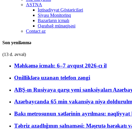
ASTNA
İqtisadiyyat Göstəriciləri
Siyası Monitorinq
Bazarların icmalı
Qarabağ münaqişəsi
Contact az
Son yenilənmə
(13 d. əvvəl)
Məhkəmə icmalı: 6–7 avqust 2026-cı il
Onilliklərə uzanan telefon zəngi
ABŞ-ın Rusiyaya qarşı yeni sanksiyaları Azərba
Azərbaycanda 65 min vakansiya niyə doldurulm
Bakı metrosunun xətlərinin ayrılması: nəqliyya
Təbriz azadlığının salnaməsi: Məşrutə hərəkatı v