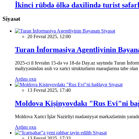
İkinci rübdə ölkə daxilində turist səfərl
Siyasət
Siyasət
20 Fevral 2025, 12:00
Turan İnformasiya Agentliyinin Bəyan
2025-ci il fevralın 15-də və 18-də Day.az saytında Turan İnformas
maliyyəsindən asılı və xarici strukturların maraqlarına tabe ola
Ardını oxu
Siyasət
13 Fevral 2025, 17:40
Moldova Kişinyovdakı "Rus Evi"ni ba
Moldova Xarici İşlər Nazirliyi mədəniyyət mərkəzlərinin yaradılm
Ardını oxu
Siyasət
13 Fevral 2025, 17:33