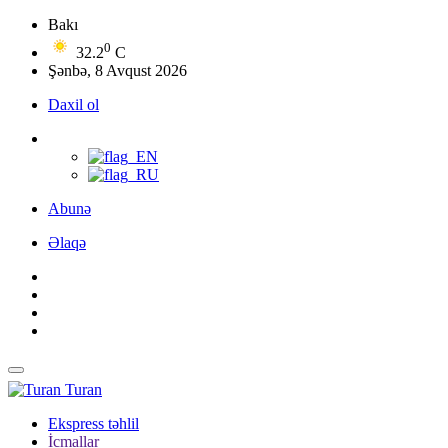
Bakı
0
32.2
C
Şənbə, 8 Avqust 2026
Daxil ol
Abunə
Əlaqə
Turan
Ekspress təhlil
İcmallar