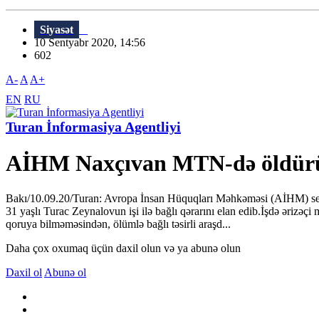
Siyasət
10 Sentyabr 2020, 14:56
602
A-
A
A+
EN
RU
Turan İnformasiya Agentliyi
AİHM Naxçıvan MTN-də öldürülm
Bakı/10.09.20/Turan: Avropa İnsan Hüquqları Məhkəməsi (AİHM) senty
31 yaşlı Turac Zeynalovun işi ilə bağlı qərarını elan edib.İşdə əri
qoruya bilməməsindən, ölümlə bağlı təsirli araşd...
Daha çox oxumaq üçün daxil olun və ya abunə olun
Daxil ol
Abunə ol