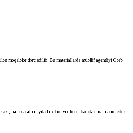
rülən məqalələr dərc edilib. Bu materiallarda müəllif agentliyi Qərb
sazişinə birtərəfli qaydada xitam verilməsi barədə qərar qəbul edib.