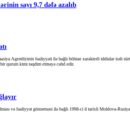
ərinin sayı 9,7 dəfə azalıb
atı
iya Agentliyinin fəaliyyəti ilə bağlı böhtan xarakterli iddialar irəli sü
n bir qurum kimi təqdim etməyə cəhd edir.
ğlayır
ası və fəaliyyət göstərməsi ilə bağlı 1998-ci il tarixli Moldova-Rusiya 