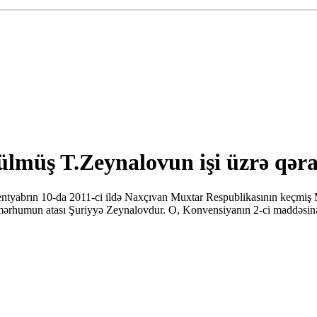
üş T.Zeynalovun işi üzrə qərar
abrın 10-da 2011-ci ildə Naxçıvan Muxtar Respublikasının keçmiş Mill
zəçi mərhumun atası Şuriyyə Zeynalovdur. O, Konvensiyanın 2-ci maddəs