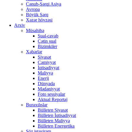
Cənub-Şərqi Asiya
Avropa
Böyük Şərq
Xəzər hövzəsi
Arxiv
Müsahibə
Sual-cavab
Çətin sual
Bizimkiler
Xəbərlər
Siyasət
Cəmiyyət
İqtisadiyyat
Maliyyə
Enerji
Dünyada
Mədəniyyət
Foto sessiyalar
Aktual Reportaj
Buraxılışlar
Bülleten Siyasət
Bülleten İqtisadiyyat
Bülleten Maliyyə
Bülleten Energetika
Söz istəyirəm