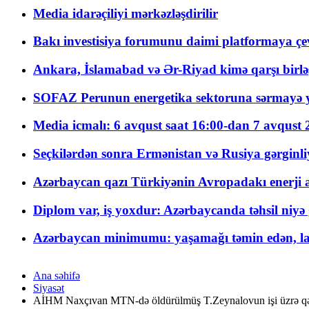
Media idarəçiliyi mərkəzləşdirilir
Bakı investisiya forumunu daimi platformaya çevi
Ankara, İslamabad və Ər-Riyad kimə qarşı birlə
SOFAZ Perunun energetika sektoruna sərmayə ya
Media icmalı: 6 avqust saat 16:00-dan 7 avqust 2
Seçkilərdən sonra Ermənistan və Rusiya gərginliyi
Azərbaycan qazı Türkiyənin Avropadakı enerji am
Diplom var, iş yoxdur: Azərbaycanda təhsil niyə
Azərbaycan minimumu: yaşamağı təmin edən, la
Ana səhifə
Siyasət
AİHM Naxçıvan MTN-də öldürülmüş T.Zeynalovun işi üzrə qər