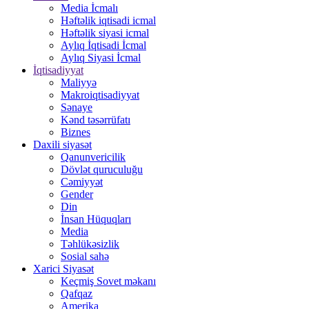
Media İcmalı
Həftəlik iqtisadi icmal
Həftəlik siyasi icmal
Aylıq İqtisadi İcmal
Aylıq Siyasi İcmal
İqtisadiyyat
Maliyyə
Makroiqtisadiyyat
Sənaye
Kənd təsərrüfatı
Biznes
Daxili siyasət
Qanunvericilik
Dövlət quruculuğu
Cəmiyyət
Gender
Din
İnsan Hüquqları
Media
Təhlükəsizlik
Sosial sahə
Xarici Siyasət
Keçmiş Sovet məkanı
Qafqaz
Amerika