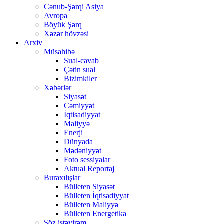
Cənub-Şərqi Asiya
Avropa
Böyük Şərq
Xəzər hövzəsi
Arxiv
Müsahibə
Sual-cavab
Çətin sual
Bizimkiler
Xəbərlər
Siyasət
Cəmiyyət
İqtisadiyyat
Maliyyə
Enerji
Dünyada
Mədəniyyət
Foto sessiyalar
Aktual Reportaj
Buraxılışlar
Bülleten Siyasət
Bülleten İqtisadiyyat
Bülleten Maliyyə
Bülleten Energetika
Söz istəyirəm