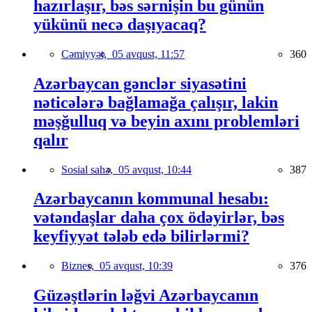
hazırlaşır, bəs sərnişin bu günün
yükünü necə daşıyacaq?
Cəmiyyət,
05 avqust, 11:57
360
Azərbaycan gənclər siyasətini
nəticələrə bağlamağa çalışır, lakin
məşğulluq və beyin axını problemləri
qalır
Sosial sahə,
05 avqust, 10:44
387
Azərbaycanın kommunal hesabı:
vətəndaşlar daha çox ödəyirlər, bəs
keyfiyyət tələb edə bilirlərmi?
Biznes,
05 avqust, 10:39
376
Güzəştlərin ləğvi Azərbaycanın