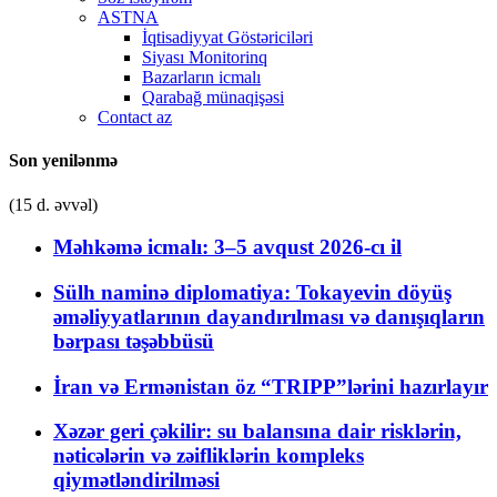
ASTNA
İqtisadiyyat Göstəriciləri
Siyası Monitorinq
Bazarların icmalı
Qarabağ münaqişəsi
Contact az
Son yenilənmə
(15 d. əvvəl)
Məhkəmə icmalı: 3–5 avqust 2026-cı il
Sülh naminə diplomatiya: Tokayevin döyüş
əməliyyatlarının dayandırılması və danışıqların
bərpası təşəbbüsü
İran və Ermənistan öz “TRIPP”lərini hazırlayır
Xəzər geri çəkilir: su balansına dair risklərin,
nəticələrin və zəifliklərin kompleks
qiymətləndirilməsi