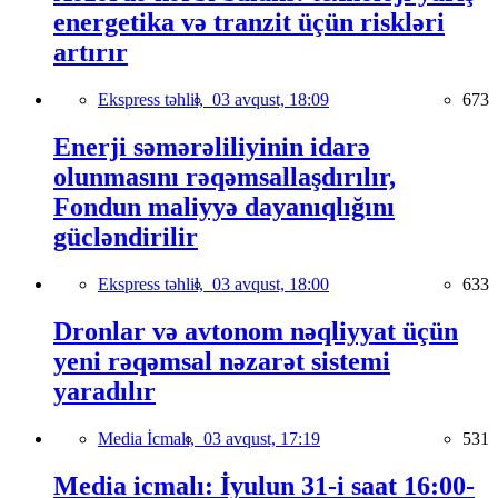
energetika və tranzit üçün riskləri
artırır
Ekspress təhlil,
03 avqust, 18:09
673
Enerji səmərəliliyinin idarə
olunmasını rəqəmsallaşdırılır,
Fondun maliyyə dayanıqlığını
gücləndirilir
Ekspress təhlil,
03 avqust, 18:00
633
Dronlar və avtonom nəqliyyat üçün
yeni rəqəmsal nəzarət sistemi
yaradılır
Media İcmalı,
03 avqust, 17:19
531
Media icmalı: İyulun 31-i saat 16:00-