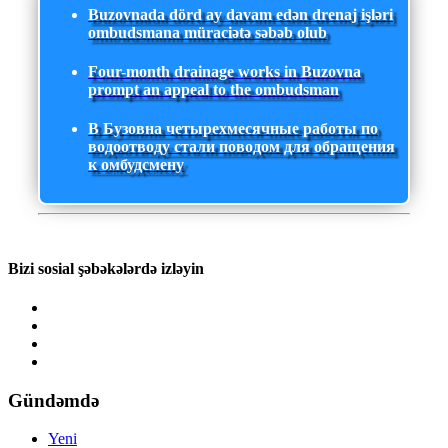
Buzovnada dörd ay davam edən drenaj işləri
ombudsmana müraciətə səbəb olub
Four-month drainage works in Buzovna
prompt an appeal to the ombudsman
В Бузовна четырехмесячные работы по
водоотводу стали поводом для обращения
к омбудсмену
Bizi sosial şəbəkələrdə izləyin
Gündəmdə
Yeni