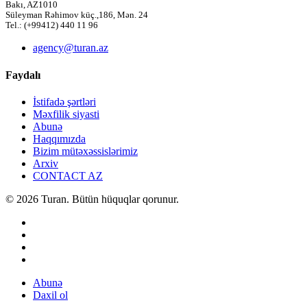
Bakı, AZ1010
Süleyman Rəhimov küç.,186, Mən. 24
Tel.: (+99412) 440 11 96
agency@turan.az
Faydalı
İstifadə şərtləri
Məxfilik siyasti
Abunə
Haqqımızda
Bizim mütəxəssislərimiz
Arxiv
CONTACT AZ
© 2026 Turan. Bütün hüquqlar qorunur.
Abunə
Daxil ol