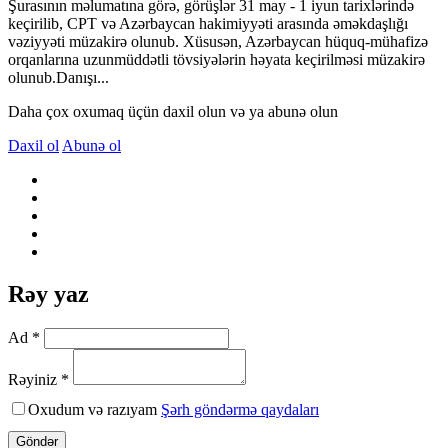
Şurasının məlumatına görə, görüşlər 31 may - 1 iyun tarixlərində
keçirilib, CPT və Azərbaycan hakimiyyəti arasında əməkdaşlığı
vəziyyəti müzakirə olunub. Xüsusən, Azərbaycan hüquq-mühafizə
orqanlarına uzunmüddətli tövsiyələrin həyata keçirilməsi müzakirə
olunub.Danışı...
Daha çox oxumaq üçün daxil olun və ya abunə olun
Daxil ol
Abunə ol
Rəy yaz
Ad *
Rəyiniz *
Oxudum və razıyam
Şərh göndərmə qaydaları
Göndər