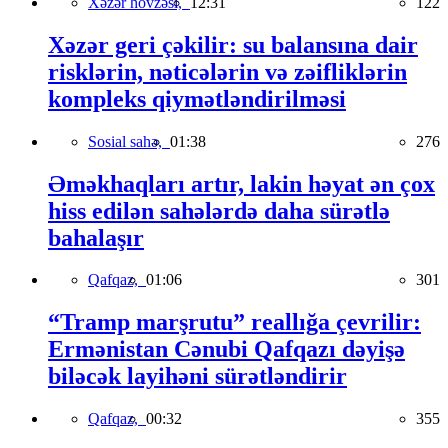
Xəzər hövzəsi,
12:31
122
Xəzər geri çəkilir: su balansına dair
risklərin, nəticələrin və zəifliklərin
kompleks qiymətləndirilməsi
Sosial sahə,
01:38
276
Əməkhaqları artır, lakin həyat ən çox
hiss edilən sahələrdə daha sürətlə
bahalaşır
Qafqaz,
01:06
301
“Tramp marşrutu” reallığa çevrilir:
Ermənistan Cənubi Qafqazı dəyişə
biləcək layihəni sürətləndirir
Qafqaz,
00:32
355