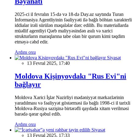
Bəyanatı
2025-ci il fevralın 15-də və 18-də Day.az saytında Turan
İnformasiya Agentliyinin fəaliyyəti ilə bağlı böhtan xarakterli
iddialar irəli sürülən məqalələr dərc edilib. Bu materiallarda
müəllif agentliyi Qərb maliyyəsindən asılı və xarici
strukturların maraqlarına tabe olan bir qurum kimi təqdim
etməyə cəhd edir.
Ardını oxu
Siyasət
13 Fevral 2025, 17:40
Moldova Kişinyovdakı "Rus Evi"ni
bağlayır
Moldova Xarici İşlər Nazirliyi mədəniyyət mərkəzlərinin
yaradılması və fəaliyyət göstərməsi ilə bağlı 1998-ci il tarixli
Moldova-Rusiya sazişinə birtərəfli qaydada xitam verilməsi
barədə qərar qəbul edib.
Ardını oxu
Siyasət
13 Fevral 2025, 17:33