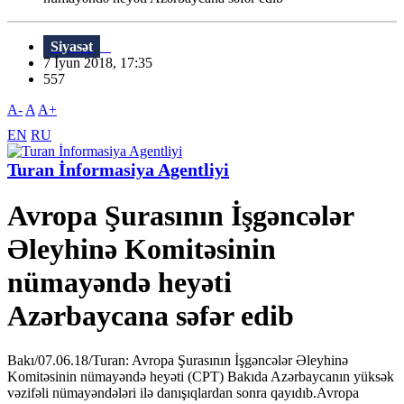
Siyasət
7 İyun 2018, 17:35
557
A-
A
A+
EN
RU
Turan İnformasiya Agentliyi
Avropa Şurasının İşgəncələr
Əleyhinə Komitəsinin
nümayəndə heyəti
Azərbaycana səfər edib
Bakı/07.06.18/Turan: Avropa Şurasının İşgəncələr Əleyhinə
Komitəsinin nümayəndə heyəti (CPT) Bakıda Azərbaycanın yüksək
vəzifəli nümayəndələri ilə danışıqlardan sonra qayıdıb.Avropa