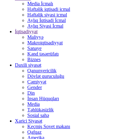
Media İcmalı
Həftəlik iqtisadi icmal
Həftəlik siyasi icmal
Aylıq İqtisadi İcmal
Aylıq Siyasi İcmal
İqtisadiyyat
Maliyyə
Makroiqtisadiyyat
Sənaye
Kənd təsərrüfatı
Biznes
Daxili siyasət
Qanunvericilik
Dövlət quruculuğu
Cəmiyyət
Gender
Din
İnsan Hüquqları
Media
Təhlükəsizlik
Sosial sahə
Xarici Siyasət
Keçmiş Sovet məkanı
Qafqaz
Amerika