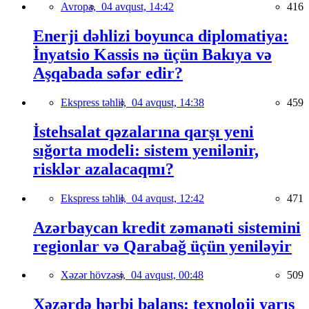
Avropa,
04 avqust, 14:42
416
Enerji dəhlizi boyunca diplomatiya:
İnyatsio Kassis nə üçün Bakıya və
Aşqabada səfər edir?
Ekspress təhlil,
04 avqust, 14:38
459
İstehsalat qəzalarına qarşı yeni
sığorta modeli: sistem yenilənir,
risklər azalacaqmı?
Ekspress təhlil,
04 avqust, 12:42
471
Azərbaycan kredit zəmanəti sistemini
regionlar və Qarabağ üçün yeniləyir
Xəzər hövzəsi,
04 avqust, 00:48
509
Xəzərdə hərbi balans: texnoloji yarış