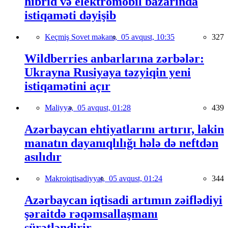
hibrid və elektromobil bazarında
istiqaməti dəyişib
Keçmiş Sovet məkanı,
05 avqust, 10:35
327
Wildberries anbarlarına zərbələr:
Ukrayna Rusiyaya təzyiqin yeni
istiqamətini açır
Maliyyə,
05 avqust, 01:28
439
Azərbaycan ehtiyatlarını artırır, lakin
manatın dayanıqlılığı hələ də neftdən
asılıdır
Makroiqtisadiyyat,
05 avqust, 01:24
344
Azərbaycan iqtisadi artımın zəiflədiyi
şəraitdə rəqəmsallaşmanı
sürətləndirir