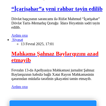
“İçərişəhər”ə yeni rəhbər təyin edilib
Dövlət başçısının sərəncamı ilə Rüfət Mahmud “İçərişəhər”
Dövlət Tarix-Memarlıq Qoruğu İdarə Heyətinin sədri təyin
edilib.
Ardını oxu
Siyasət
13 Fevral 2025, 17:01
Məhkəmə Şahnaz Bəylərqızını azad
etməyib
Fevralın 13-də Apellyasiya Məhkəməsi jurnalist Şahnaz
Bəylərqızının həbsilə bağlı Xətai Rayon Məhkəməsinin
qərarından müdafiə tərəfinin şikayətini təmin etməyib.
Ardını oxu