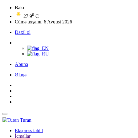
Bakı
0
27.9
C
Cümə axşamı, 6 Avqust 2026
Daxil ol
Abunə
Əlaqə
Turan
Ekspress təhlil
İcmallar