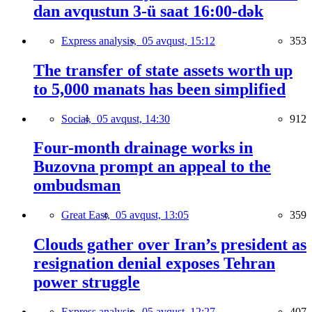
dan avqustun 3-ü saat 16:00-dək
Express analysis,
05 avqust, 15:12
353
The transfer of state assets worth up
to 5,000 manats has been simplified
Social,
05 avqust, 14:30
912
Four-month drainage works in
Buzovna prompt an appeal to the
ombudsman
Great East,
05 avqust, 13:05
359
Clouds gather over Iran’s president as
resignation denial exposes Tehran
power struggle
Express analysis,
05 avqust, 12:27
407