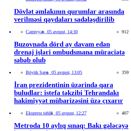
Dövlət əmlakının qurumlar arasında
verilməsi qaydaları sadələşdirilib
Cəmiyyət,
05 avqust, 14:30
912
Buzovnada dörd ay davam edən
drenaj işləri ombudsmana müraciətə
səbəb olub
Böyük Şərq,
05 avqust, 13:05
359
İran prezidentinin üzərində qara
buludlar: istefa təkzibi Tehrandakı
hakimiyyət mübarizəsini üzə çıxarır
Ekspress təhlil,
05 avqust, 12:27
407
Metroda 10 aylıq sınaq: Bakı gələcəyə