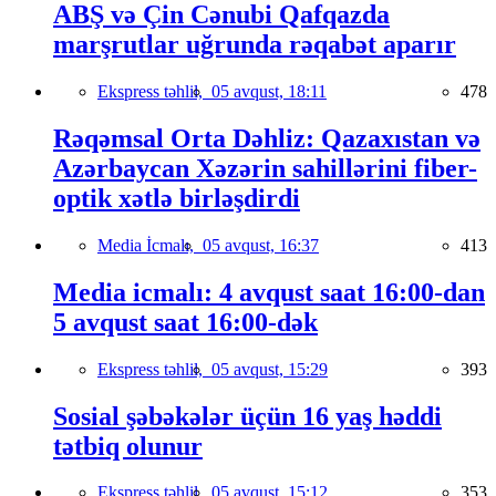
ABŞ və Çin Cənubi Qafqazda
marşrutlar uğrunda rəqabət aparır
Ekspress təhlil,
05 avqust, 18:11
478
Rəqəmsal Orta Dəhliz: Qazaxıstan və
Azərbaycan Xəzərin sahillərini fiber-
optik xətlə birləşdirdi
Media İcmalı,
05 avqust, 16:37
413
Media icmalı: 4 avqust saat 16:00-dan
5 avqust saat 16:00-dək
Ekspress təhlil,
05 avqust, 15:29
393
Sosial şəbəkələr üçün 16 yaş həddi
tətbiq olunur
Ekspress təhlil,
05 avqust, 15:12
353