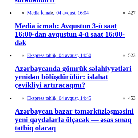
Media İcmalı,
04 avqust, 16:04
427
Media icmalı: Avqustun 3-ü saat
16:00-dan avqustun 4-ü saat 16:00-
dək
Ekspress təhlil,
04 avqust, 14:50
523
Azərbaycanda gömrük səlahiyyətləri
yenidən bölüşdürülür: islahat
çevikliyi artıracaqmı?
Ekspress təhlil,
04 avqust, 14:45
453
Azərbaycan bazar təmərküzləşməsini
yeni qaydalarla ölçəcək — əsas sınaq
tətbiq olacaq