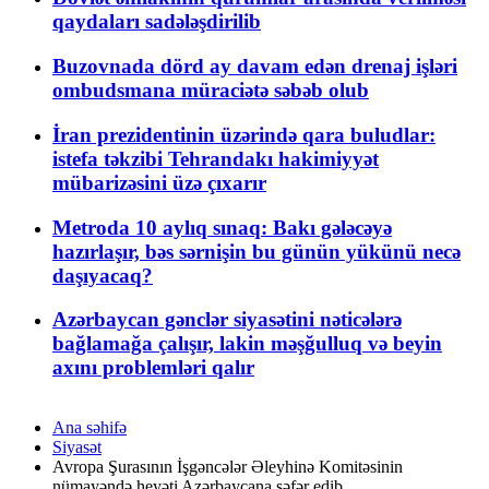
qaydaları sadələşdirilib
Buzovnada dörd ay davam edən drenaj işləri
ombudsmana müraciətə səbəb olub
İran prezidentinin üzərində qara buludlar:
istefa təkzibi Tehrandakı hakimiyyət
mübarizəsini üzə çıxarır
Metroda 10 aylıq sınaq: Bakı gələcəyə
hazırlaşır, bəs sərnişin bu günün yükünü necə
daşıyacaq?
Azərbaycan gənclər siyasətini nəticələrə
bağlamağa çalışır, lakin məşğulluq və beyin
axını problemləri qalır
Ana səhifə
Siyasət
Avropa Şurasının İşgəncələr Əleyhinə Komitəsinin
nümayəndə heyəti Azərbaycana səfər edib