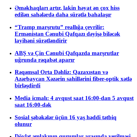
Əməkhaqları artır, lakin həyat ən çox hiss
edilən sahələrdə daha sürətlə bahalaşır
“Tramp marşrutu” reallığa çevrilir:
Ermənistan Cənubi Qafqazı dəyişə biləcək
layihəni sürətləndirir
ABŞ və Çin Cənubi Qafqazda marşrutlar
uğrunda rəqabət aparır
Rəqəmsal Orta Dəhliz: Qazaxıstan və
Azərbaycan Xəzərin sahillərini fiber-optik xətlə
birləşdirdi
Media icmalı: 4 avqust saat 16:00-dan 5 avqust
saat 16:00-dək
Sosial şəbəkələr üçün 16 yaş həddi tətbiq
olunur
Dövlət əmlakının qurumlar arasında verilməsi