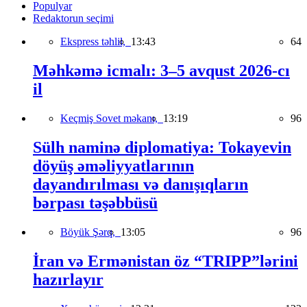
Populyar
Redaktorun seçimi
Ekspress təhlil,
13:43
64
Məhkəmə icmalı: 3–5 avqust 2026-cı
il
Keçmiş Sovet məkanı,
13:19
96
Sülh naminə diplomatiya: Tokayevin
döyüş əməliyyatlarının
dayandırılması və danışıqların
bərpası təşəbbüsü
Böyük Şərq,
13:05
96
İran və Ermənistan öz “TRIPP”lərini
hazırlayır