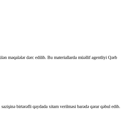
rülən məqalələr dərc edilib. Bu materiallarda müəllif agentliyi Qərb
sazişinə birtərəfli qaydada xitam verilməsi barədə qərar qəbul edib.