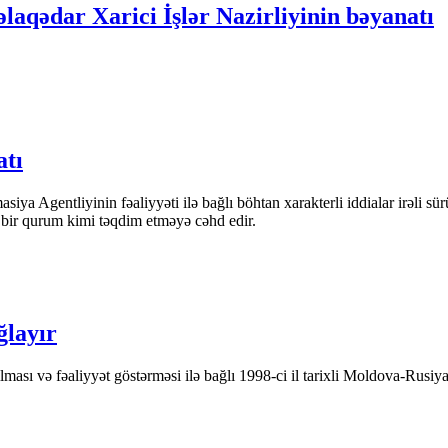
laqədar Xarici İşlər Nazirliyinin bəyanatı
atı
iya Agentliyinin fəaliyyəti ilə bağlı böhtan xarakterli iddialar irəli sü
n bir qurum kimi təqdim etməyə cəhd edir.
ğlayır
ası və fəaliyyət göstərməsi ilə bağlı 1998-ci il tarixli Moldova-Rusiya 