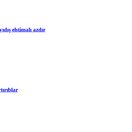
yıdış ehtimalı azdır
tırıblar