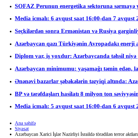
SOFAZ Perunun energetika sektoruna sərmayə ya
Media icmalı: 6 avqust saat 16:00-dan 7 avqust 2
Seçkilərdən sonra Ermənistan və Rusiya gərginliyi
Azərbaycan qazı Türkiyənin Avropadakı enerji am
Diplom var, iş yoxdur: Azərbaycanda təhsil niyə
Azərbaycan minimumu: yaşamağı təmin edən, la
Ənənəvi bazarlar şəbəkələrin təzyiqi altında: Azə
BP və tərəfdaşları hasilatı 8 milyon ton səviyyəs
Media icmalı: 5 avqust saat 16:00-dan 6 avqust 2
Ana səhifə
Siyasət
Azərbaycan Xarici İşlər Nazirliyi İsraildə törədilən terror aktları