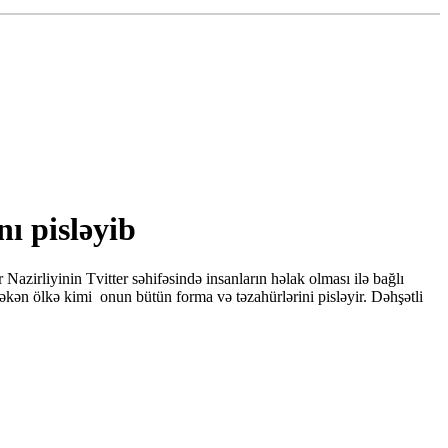
nı pisləyib
Nazirliyinin Tvitter səhifəsində insanların həlak olması ilə bağlı
 çəkən ölkə kimi onun bütün forma və təzahürlərini pisləyir. Dəhşətli