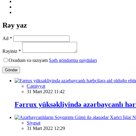
Rəy yaz
Ad *
Rəyiniz *
Oxudum və razıyam
Şərh göndərmə qaydaları
Göndər
Cəmiyyət
31 Mart 2022 11:42
Fərrux yüksəkliyində azərbaycanlı hərb
Siyasət
31 Mart 2022 12:29