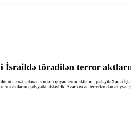
 İsraildə törədilən terror aktları
lümü ilə nəticələnən son son qoyan terror aktlarını pisləyib.Xarici İşlər 
 terror aktlarını qətiyyətlə pisləyirik. Azərbaycan terrorizmdən əziyyət