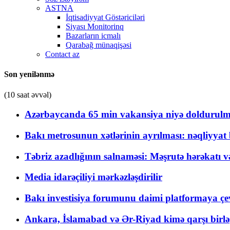
ASTNA
İqtisadiyyat Göstəriciləri
Siyası Monitorinq
Bazarların icmalı
Qarabağ münaqişəsi
Contact az
Son yenilənmə
(10 saat əvvəl)
Azərbaycanda 65 min vakansiya niyə doldurulm
Bakı metrosunun xətlərinin ayrılması: nəqliyya
Təbriz azadlığının salnaməsi: Məşrutə hərəkatı v
Media idarəçiliyi mərkəzləşdirilir
Bakı investisiya forumunu daimi platformaya çevi
Ankara, İslamabad və Ər-Riyad kimə qarşı birlə