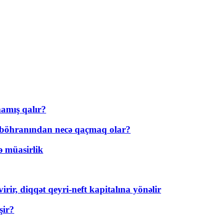
amış qalır?
t böhranından necə qaçmaq olar?
ə müasirlik
rir, diqqət qeyri-neft kapitalına yönəlir
şir?