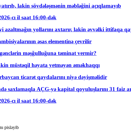
tırıb, lakin sövdələşmənin məbləğini açıqlamayıb
026-cı il saat 16:00-dək
 azaltmağın yollarını axtarır, lakin əvvəlki ittifaqa qa
bisiyalarının əsas elementinə çevrilir
 gənclərin məşğulluğuna təminat vermir?
kin müstəqil həyata yetməyən əməkhaqqı
rbaycan ticarət qaydalarını niyə dəyişməlidir
ində saxlamaqla AÇG-yə kapital qoyuluşlarını 31 faiz ar
026-cı il saat 16:00-dək
nı pisləyib