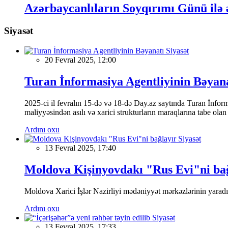
Azərbaycanlıların Soyqırımı Günü ilə ə
Siyasət
Siyasət
20 Fevral 2025, 12:00
Turan İnformasiya Agentliyinin Bəyan
2025-ci il fevralın 15-də və 18-də Day.az saytında Turan İnformas
maliyyəsindən asılı və xarici strukturların maraqlarına tabe ola
Ardını oxu
Siyasət
13 Fevral 2025, 17:40
Moldova Kişinyovdakı "Rus Evi"ni ba
Moldova Xarici İşlər Nazirliyi mədəniyyət mərkəzlərinin yaradılm
Ardını oxu
Siyasət
13 Fevral 2025, 17:33