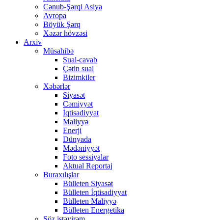
Cənub-Şərqi Asiya
Avropa
Böyük Şərq
Xəzər hövzəsi
Arxiv
Müsahibə
Sual-cavab
Çətin sual
Bizimkiler
Xəbərlər
Siyasət
Cəmiyyət
İqtisadiyyat
Maliyyə
Enerji
Dünyada
Mədəniyyət
Foto sessiyalar
Aktual Reportaj
Buraxılışlar
Bülleten Siyasət
Bülleten İqtisadiyyat
Bülleten Maliyyə
Bülleten Energetika
Söz istəyirəm