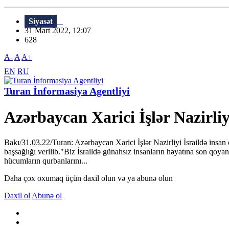
Siyasət
31 Mart 2022, 12:07
628
A-
A
A+
EN
RU
Turan İnformasiya Agentliyi
Azərbaycan Xarici İşlər Nazirliyi
Bakı/31.03.22/Turan: Azərbaycan Xarici İşlər Nazirliyi İsraildə insan ö
başsağlığı verilib."Biz İsraildə günahsız insanların həyatına son qoyan
hücumların qurbanlarını...
Daha çox oxumaq üçün daxil olun və ya abunə olun
Daxil ol
Abunə ol