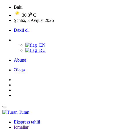
Bakı
0
30.3
C
Şənbə, 8 Avqust 2026
Daxil ol
Abunə
Əlaqə
Turan
Ekspress təhlil
İcmallar