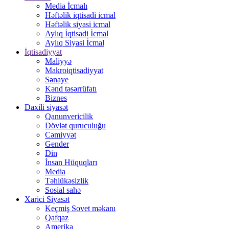
Media İcmalı
Həftəlik iqtisadi icmal
Həftəlik siyasi icmal
Aylıq İqtisadi İcmal
Aylıq Siyasi İcmal
İqtisadiyyat
Maliyyə
Makroiqtisadiyyat
Sənaye
Kənd təsərrüfatı
Biznes
Daxili siyasət
Qanunvericilik
Dövlət quruculuğu
Cəmiyyət
Gender
Din
İnsan Hüquqları
Media
Təhlükəsizlik
Sosial sahə
Xarici Siyasət
Keçmiş Sovet məkanı
Qafqaz
Amerika