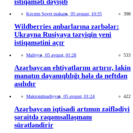
istiqaməti dəyişib
Keçmiş Sovet məkanı,
05 avqust, 10:35
398
Wildberries anbarlarına zərbələr:
Ukrayna Rusiyaya təzyiqin yeni
istiqamətini açır
Maliyyə,
05 avqust, 01:28
533
Azərbaycan ehtiyatlarını artırır, lakin
manatın dayanıqlılığı hələ də neftdən
asılıdır
Makroiqtisadiyyat,
05 avqust, 01:24
422
Azərbaycan iqtisadi artımın zəiflədiyi
şəraitdə rəqəmsallaşmanı
sürətləndirir