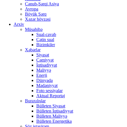
Cənub-Şərqi Asiya
Avropa
Böyük Şərq
Xəzər hövzəsi
Arxiv
Müsahibə
Sual-cavab
Çətin sual
Bizimkiler
Xəbərlər
Siyasət
Cəmiyyət
İqtisadiyyat
Maliyyə
Enerji
Dünyada
Mədəniyyət
Foto sessiyalar
Aktual Reportaj
Buraxılışlar
Bülleten Siyasət
Bülleten İqtisadiyyat
Bülleten Maliyyə
Bülleten Energetika
Söz istəyirəm