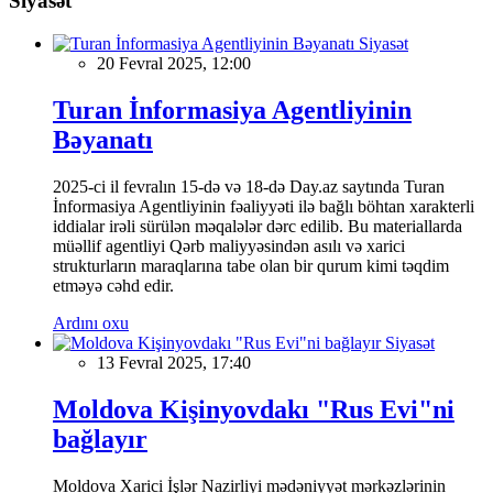
Siyasət
Siyasət
20 Fevral 2025, 12:00
Turan İnformasiya Agentliyinin
Bəyanatı
2025-ci il fevralın 15-də və 18-də Day.az saytında Turan
İnformasiya Agentliyinin fəaliyyəti ilə bağlı böhtan xarakterli
iddialar irəli sürülən məqalələr dərc edilib. Bu materiallarda
müəllif agentliyi Qərb maliyyəsindən asılı və xarici
strukturların maraqlarına tabe olan bir qurum kimi təqdim
etməyə cəhd edir.
Ardını oxu
Siyasət
13 Fevral 2025, 17:40
Moldova Kişinyovdakı "Rus Evi"ni
bağlayır
Moldova Xarici İşlər Nazirliyi mədəniyyət mərkəzlərinin