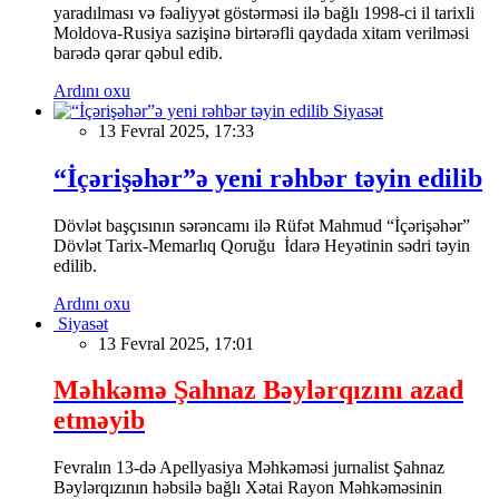
yaradılması və fəaliyyət göstərməsi ilə bağlı 1998-ci il tarixli
Moldova-Rusiya sazişinə birtərəfli qaydada xitam verilməsi
barədə qərar qəbul edib.
Ardını oxu
Siyasət
13 Fevral 2025, 17:33
“İçərişəhər”ə yeni rəhbər təyin edilib
Dövlət başçısının sərəncamı ilə Rüfət Mahmud “İçərişəhər”
Dövlət Tarix-Memarlıq Qoruğu İdarə Heyətinin sədri təyin
edilib.
Ardını oxu
Siyasət
13 Fevral 2025, 17:01
Məhkəmə Şahnaz Bəylərqızını azad
etməyib
Fevralın 13-də Apellyasiya Məhkəməsi jurnalist Şahnaz
Bəylərqızının həbsilə bağlı Xətai Rayon Məhkəməsinin