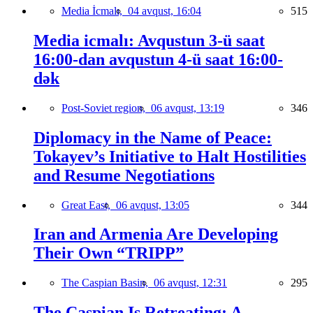
Media İcmalı,
04 avqust, 16:04
515
Media icmalı: Avqustun 3-ü saat
16:00-dan avqustun 4-ü saat 16:00-
dək
Post-Soviet region,
06 avqust, 13:19
346
Diplomacy in the Name of Peace:
Tokayev’s Initiative to Halt Hostilities
and Resume Negotiations
Great East,
06 avqust, 13:05
344
Iran and Armenia Are Developing
Their Own “TRIPP”
The Caspian Basin,
06 avqust, 12:31
295
The Caspian Is Retreating: A