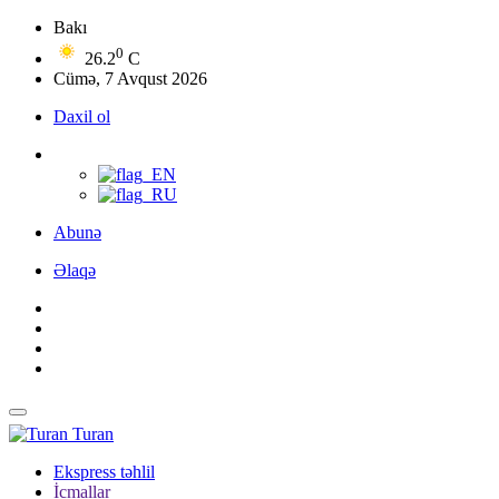
Bakı
0
26.2
C
Cümə, 7 Avqust 2026
Daxil ol
Abunə
Əlaqə
Turan
Ekspress təhlil
İcmallar