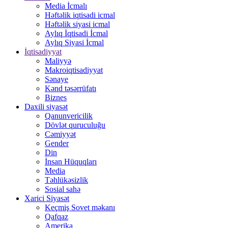
Media İcmalı
Həftəlik iqtisadi icmal
Həftəlik siyasi icmal
Aylıq İqtisadi İcmal
Aylıq Siyasi İcmal
İqtisadiyyat
Maliyyə
Makroiqtisadiyyat
Sənaye
Kənd təsərrüfatı
Biznes
Daxili siyasət
Qanunvericilik
Dövlət quruculuğu
Cəmiyyət
Gender
Din
İnsan Hüquqları
Media
Təhlükəsizlik
Sosial sahə
Xarici Siyasət
Keçmiş Sovet məkanı
Qafqaz
Amerika