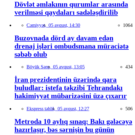
Dövlət əmlakının qurumlar arasında
verilməsi qaydaları sadələşdirilib
Cəmiyyət,
05 avqust, 14:30
1064
Buzovnada dörd ay davam edən
drenaj işləri ombudsmana müraciətə
səbəb olub
Böyük Şərq,
05 avqust, 13:05
434
İran prezidentinin üzərində qara
buludlar: istefa təkzibi Tehrandakı
hakimiyyət mübarizəsini üzə çıxarır
Ekspress təhlil,
05 avqust, 12:27
506
Metroda 10 aylıq sınaq: Bakı gələcəyə
hazırlaşır, bəs sərnişin bu günün