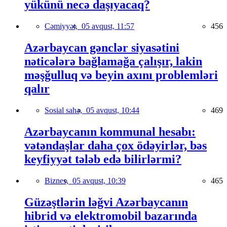
yükünü necə daşıyacaq?
Cəmiyyət,
05 avqust, 11:57
456
Azərbaycan gənclər siyasətini
nəticələrə bağlamağa çalışır, lakin
məşğulluq və beyin axını problemləri
qalır
Sosial sahə,
05 avqust, 10:44
469
Azərbaycanın kommunal hesabı:
vətəndaşlar daha çox ödəyirlər, bəs
keyfiyyət tələb edə bilirlərmi?
Biznes,
05 avqust, 10:39
465
Güzəştlərin ləğvi Azərbaycanın
hibrid və elektromobil bazarında