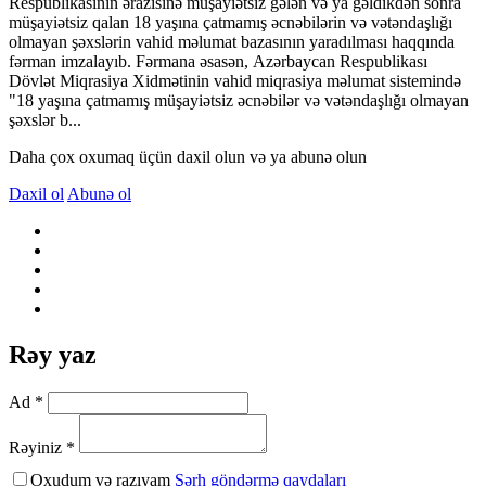
Respublikasının ərazisinə müşayiətsiz gələn və ya gəldikdən sonra
müşayiətsiz qalan 18 yaşına çatmamış əcnəbilərin və vətəndaşlığı
olmayan şəxslərin vahid məlumat bazasının yaradılması haqqında
fərman imzalayıb. Fərmana əsasən, Azərbaycan Respublikası
Dövlət Miqrasiya Xidmətinin vahid miqrasiya məlumat sistemində
"18 yaşına çatmamış müşayiətsiz əcnəbilər və vətəndaşlığı olmayan
şəxslər b...
Daha çox oxumaq üçün daxil olun və ya abunə olun
Daxil ol
Abunə ol
Rəy yaz
Ad *
Rəyiniz *
Oxudum və razıyam
Şərh göndərmə qaydaları