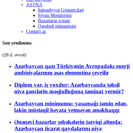
ASTNA
İqtisadiyyat Göstəriciləri
Siyası Monitorinq
Bazarların icmalı
Qarabağ münaqişəsi
Contact az
Son yenilənmə
(28 d. əvvəl)
Azərbaycan qazı Türkiyənin Avropadakı enerji
ambisiyalarının əsas elementinə çevrilir
Diplom var, iş yoxdur: Azərbaycanda təhsil
niyə gənclərin məşğulluğuna təminat vermir?
Azərbaycan minimumu: yaşamağı təmin edən,
lakin müstəqil həyata yetməyən əməkhaqqı
Ənənəvi bazarlar şəbəkələrin təzyiqi altında:
Azərbaycan ticarət qaydalarını niyə