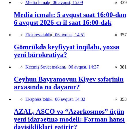
Media İcmalı,
06 avqust, 15:09
339
Media icmalı: 5 avqust saat 16:00-dan
6 avqust 2026-cı il saat 16:00-dək
Ekspress təhlil,
06 avqust, 14:51
357
Gömrükdə keyfiyyət inqilabı, yoxsa
yeni bürokratiya?
Keçmiş Sovet məkanı,
06 avqust, 14:37
381
Ceyhun Bayramovun Kiyev səfərinin
arxasında nə dayanır?
Ekspress təhlil,
06 avqust, 14:32
353
AZAL, ASCO və “Azərkosmos” üçün
yeni idarəetmə modeli: Fərman hansı
dəyişiklikləri gətirir?