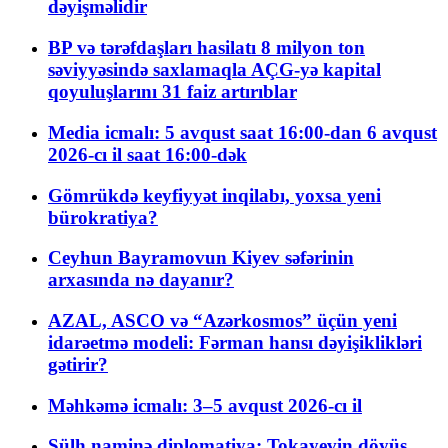
dəyişməlidir
BP və tərəfdaşları hasilatı 8 milyon ton
səviyyəsində saxlamaqla AÇG-yə kapital
qoyuluşlarını 31 faiz artırıblar
Media icmalı: 5 avqust saat 16:00-dan 6 avqust
2026-cı il saat 16:00-dək
Gömrükdə keyfiyyət inqilabı, yoxsa yeni
bürokratiya?
Ceyhun Bayramovun Kiyev səfərinin
arxasında nə dayanır?
AZAL, ASCO və “Azərkosmos” üçün yeni
idarəetmə modeli: Fərman hansı dəyişiklikləri
gətirir?
Məhkəmə icmalı: 3–5 avqust 2026-cı il
Sülh naminə diplomatiya: Tokayevin döyüş