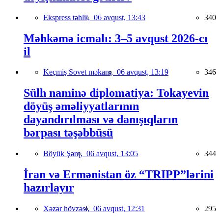
Ekspress təhlil,
06 avqust, 13:43
340
Məhkəmə icmalı: 3–5 avqust 2026-cı
il
Keçmiş Sovet məkanı,
06 avqust, 13:19
346
Sülh naminə diplomatiya: Tokayevin
döyüş əməliyyatlarının
dayandırılması və danışıqların
bərpası təşəbbüsü
Böyük Şərq,
06 avqust, 13:05
344
İran və Ermənistan öz “TRIPP”lərini
hazırlayır
Xəzər hövzəsi,
06 avqust, 12:31
295