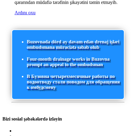
qərarından müdafiə tərəfinin şikayətini təmin etməyib.
Ardını oxu
Buzovnada dörd ay davam edən drenaj işləri
ombudsmana müraciətə səbəb olub
Four-month drainage works in Buzovna
prompt an appeal to the ombudsman
В Бузовна четырехмесячные работы по
водоотводу стали поводом для обращения
к омбудсмену
Bizi sosial şəbəkələrdə izləyin