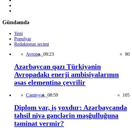
Gündəmdə
Yeni
Populyar
Redaktorun seçimi
Avropa,
09:23
90
Azərbaycan qazı Türkiyənin
Avropadakı enerji ambisiyalarının
əsas elementinə çevrilir
Cəmiyyət,
08:59
105
Diplom var, iş yoxdur: Azərbaycanda
təhsil niyə gənclərin məşğulluğuna
təminat vermir?