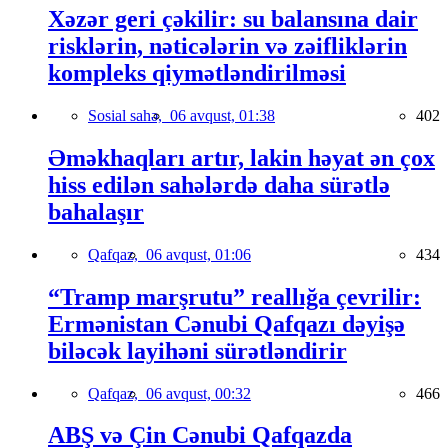
Xəzər geri çəkilir: su balansına dair
risklərin, nəticələrin və zəifliklərin
kompleks qiymətləndirilməsi
Sosial sahə,
06 avqust, 01:38
402
Əməkhaqları artır, lakin həyat ən çox
hiss edilən sahələrdə daha sürətlə
bahalaşır
Qafqaz,
06 avqust, 01:06
434
“Tramp marşrutu” reallığa çevrilir:
Ermənistan Cənubi Qafqazı dəyişə
biləcək layihəni sürətləndirir
Qafqaz,
06 avqust, 00:32
466
ABŞ və Çin Cənubi Qafqazda