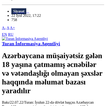
Siyasət
22 İyul 2022, 17:22
758
A-
A
A+
EN
RU
Turan İnformasiya Agentliyi
Azərbaycana müşaiyətsiz gələn
18 yaşına çatmamış əcnəbilər
və vətəndaşlığı olmayan şəxslər
haqqında məlumat bazası
yaradılır
Bakı/22.07.22/Turan: İyulun 22-də dövlət başçısı Azərbaycan