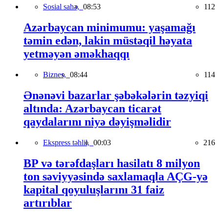
Sosial sahə,
08:53
112
Azərbaycan minimumu: yaşamağı
təmin edən, lakin müstəqil həyata
yetməyən əməkhaqqı
Biznes,
08:44
114
Ənənəvi bazarlar şəbəkələrin təzyiqi
altında: Azərbaycan ticarət
qaydalarını niyə dəyişməlidir
Ekspress təhlil,
00:03
216
BP və tərəfdaşları hasilatı 8 milyon
ton səviyyəsində saxlamaqla AÇG-yə
kapital qoyuluşlarını 31 faiz
artırıblar