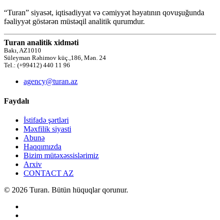
“Turan” siyasət, iqtisadiyyat və cəmiyyət həyatının qovuşuğunda
fəaliyyət göstərən müstəqil analitik qurumdur.
Turan analitik xidməti
Bakı, AZ1010
Süleyman Rəhimov küç.,186, Mən. 24
Tel.: (+99412) 440 11 96
agency@turan.az
Faydalı
İstifadə şərtləri
Məxfilik siyasti
Abunə
Haqqımızda
Bizim mütəxəssislərimiz
Arxiv
CONTACT AZ
© 2026 Turan. Bütün hüquqlar qorunur.