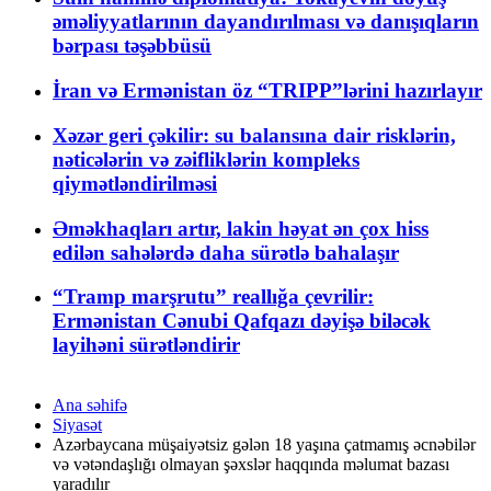
əməliyyatlarının dayandırılması və danışıqların
bərpası təşəbbüsü
İran və Ermənistan öz “TRIPP”lərini hazırlayır
Xəzər geri çəkilir: su balansına dair risklərin,
nəticələrin və zəifliklərin kompleks
qiymətləndirilməsi
Əməkhaqları artır, lakin həyat ən çox hiss
edilən sahələrdə daha sürətlə bahalaşır
“Tramp marşrutu” reallığa çevrilir:
Ermənistan Cənubi Qafqazı dəyişə biləcək
layihəni sürətləndirir
Ana səhifə
Siyasət
Azərbaycana müşaiyətsiz gələn 18 yaşına çatmamış əcnəbilər
və vətəndaşlığı olmayan şəxslər haqqında məlumat bazası
yaradılır