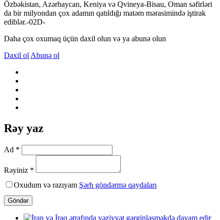
Özbəkistan, Azərbaycan, Keniya və Qvineya-Bisau, Oman səfirləri
da bir milyondan çox adamın qatıldığı matəm mərasimində iştirak
ediblər.-02D-
Daha çox oxumaq üçün daxil olun və ya abunə olun
Daxil ol
Abunə ol
Rəy yaz
Ad *
Rəyiniz *
Oxudum və razıyam
Şərh göndərmə qaydaları
Göndər