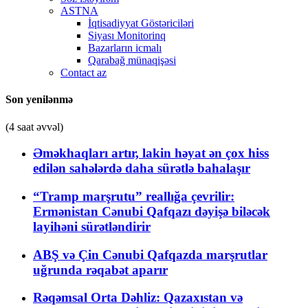
ASTNA
İqtisadiyyat Göstəriciləri
Siyası Monitorinq
Bazarların icmalı
Qarabağ münaqişəsi
Contact az
Son yenilənmə
(4 saat əvvəl)
Əməkhaqları artır, lakin həyat ən çox hiss
edilən sahələrdə daha sürətlə bahalaşır
“Tramp marşrutu” reallığa çevrilir:
Ermənistan Cənubi Qafqazı dəyişə biləcək
layihəni sürətləndirir
ABŞ və Çin Cənubi Qafqazda marşrutlar
uğrunda rəqabət aparır
Rəqəmsal Orta Dəhliz: Qazaxıstan və