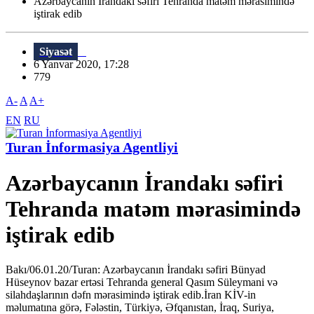
Azərbaycanın İrandakı səfiri Tehranda matəm mərasimində
iştirak edib
Siyasət
6 Yanvar 2020, 17:28
779
A-
A
A+
EN
RU
Turan İnformasiya Agentliyi
Azərbaycanın İrandakı səfiri
Tehranda matəm mərasimində
iştirak edib
Bakı/06.01.20/Turan: Azərbaycanın İrandakı səfiri Bünyad
Hüseynov bazar ertəsi Tehranda general Qasım Süleymani və
silahdaşlarının dəfn mərasimində iştirak edib.İran KİV-in
məlumatına görə, Fələstin, Türkiyə, Əfqanıstan, İraq, Suriya,