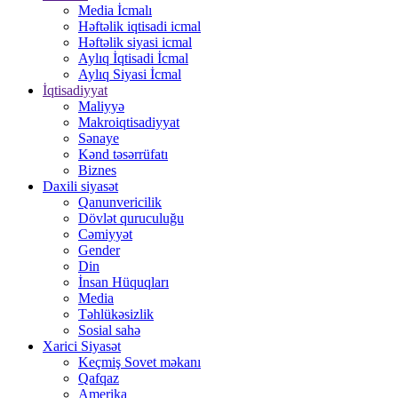
Media İcmalı
Həftəlik iqtisadi icmal
Həftəlik siyasi icmal
Aylıq İqtisadi İcmal
Aylıq Siyasi İcmal
İqtisadiyyat
Maliyyə
Makroiqtisadiyyat
Sənaye
Kənd təsərrüfatı
Biznes
Daxili siyasət
Qanunvericilik
Dövlət quruculuğu
Cəmiyyət
Gender
Din
İnsan Hüquqları
Media
Təhlükəsizlik
Sosial sahə
Xarici Siyasət
Keçmiş Sovet məkanı
Qafqaz
Amerika