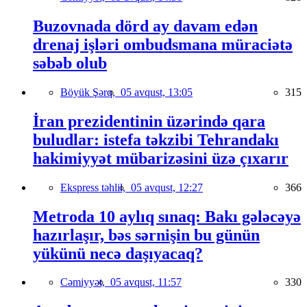
Buzovnada dörd ay davam edən
drenaj işləri ombudsmana müraciətə
səbəb olub
Böyük Şərq,
05 avqust, 13:05
315
İran prezidentinin üzərində qara
buludlar: istefa təkzibi Tehrandakı
hakimiyyət mübarizəsini üzə çıxarır
Ekspress təhlil,
05 avqust, 12:27
366
Metroda 10 aylıq sınaq: Bakı gələcəyə
hazırlaşır, bəs sərnişin bu günün
yükünü necə daşıyacaq?
Cəmiyyət,
05 avqust, 11:57
330