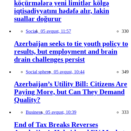
köçürmələrə yeni limitlər kölgə
iqtisadiyyatını hədəfə alır, lakin
suallar doğurur
Social,
05 avqust, 11:57
330
Azerbaijan seeks to tie youth policy to
results, but employment and brain
drain challenges persist
Social sphere,
05 avqust, 10:44
349
Azerbaijan’s Utility Bill: Citizens Are
Paying More, but Can They Demand
Quality?
Business,
05 avqust, 10:39
333
End of Tax Breaks Reverses