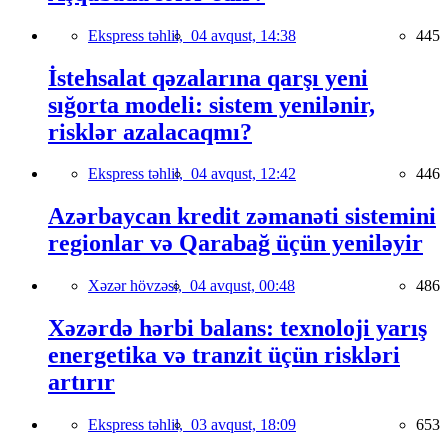
Ekspress təhlil,
04 avqust, 14:38
445
İstehsalat qəzalarına qarşı yeni
sığorta modeli: sistem yenilənir,
risklər azalacaqmı?
Ekspress təhlil,
04 avqust, 12:42
446
Azərbaycan kredit zəmanəti sistemini
regionlar və Qarabağ üçün yeniləyir
Xəzər hövzəsi,
04 avqust, 00:48
486
Xəzərdə hərbi balans: texnoloji yarış
energetika və tranzit üçün riskləri
artırır
Ekspress təhlil,
03 avqust, 18:09
653