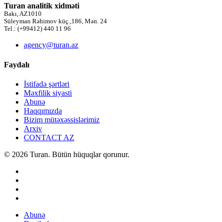
Turan analitik xidməti
Bakı, AZ1010
Süleyman Rəhimov küç.,186, Mən. 24
Tel.: (+99412) 440 11 96
agency@turan.az
Faydalı
İstifadə şərtləri
Məxfilik siyasti
Abunə
Haqqımızda
Bizim mütəxəssislərimiz
Arxiv
CONTACT AZ
© 2026 Turan. Bütün hüquqlar qorunur.
Abunə