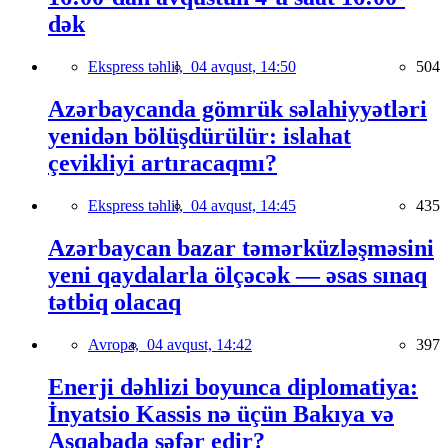
dək
Ekspress təhlil,
04 avqust, 14:50
504
Azərbaycanda gömrük səlahiyyətləri
yenidən bölüşdürülür: islahat
çevikliyi artıracaqmı?
Ekspress təhlil,
04 avqust, 14:45
435
Azərbaycan bazar təmərküzləşməsini
yeni qaydalarla ölçəcək — əsas sınaq
tətbiq olacaq
Avropa,
04 avqust, 14:42
397
Enerji dəhlizi boyunca diplomatiya:
İnyatsio Kassis nə üçün Bakıya və
Aşqabada səfər edir?