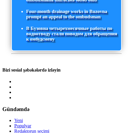
Four-month drainage works in Buzovna
prompt an appeal to the ombudsman
В Бузовна четырехмесячные работы по
водоотводу стали поводом для обращения
к омбудсмену
Bizi sosial şəbəkələrdə izləyin
Gündəmdə
Yeni
Populyar
Redaktorun seçimi