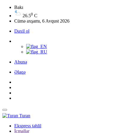
Bakı
0
26.5
C
Cümə axşamı, 6 Avqust 2026
Daxil ol
Abunə
Əlaqə
Turan
Ekspress təhlil
İcmallar