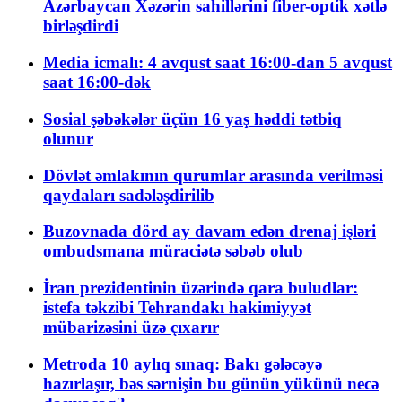
Azərbaycan Xəzərin sahillərini fiber-optik xətlə
birləşdirdi
Media icmalı: 4 avqust saat 16:00-dan 5 avqust
saat 16:00-dək
Sosial şəbəkələr üçün 16 yaş həddi tətbiq
olunur
Dövlət əmlakının qurumlar arasında verilməsi
qaydaları sadələşdirilib
Buzovnada dörd ay davam edən drenaj işləri
ombudsmana müraciətə səbəb olub
İran prezidentinin üzərində qara buludlar:
istefa təkzibi Tehrandakı hakimiyyət
mübarizəsini üzə çıxarır
Metroda 10 aylıq sınaq: Bakı gələcəyə
hazırlaşır, bəs sərnişin bu günün yükünü necə