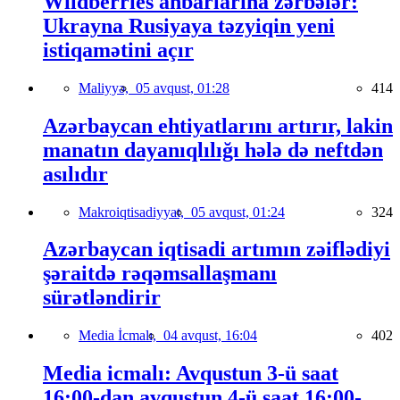
Wildberries anbarlarına zərbələr:
Ukrayna Rusiyaya təzyiqin yeni
istiqamətini açır
Maliyyə,
05 avqust, 01:28
414
Azərbaycan ehtiyatlarını artırır, lakin
manatın dayanıqlılığı hələ də neftdən
asılıdır
Makroiqtisadiyyat,
05 avqust, 01:24
324
Azərbaycan iqtisadi artımın zəiflədiyi
şəraitdə rəqəmsallaşmanı
sürətləndirir
Media İcmalı,
04 avqust, 16:04
402
Media icmalı: Avqustun 3-ü saat
16:00-dan avqustun 4-ü saat 16:00-