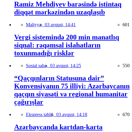
Ramiz Mehdiyev barəsində istintaq
diqqət mərkəzindən uzaqlaşıb
Maliyyə,
03 avqust, 14:41
601
Vergi sistemində 200 min manatlıq
siqnal: rəqəmsal islahatların
toxunmadığı risklər
Sosial sahə,
03 avqust, 14:25
550
“Qaçqınların Statusuna dair”
Konvensiyanın 75 illiyi: Azərbaycanın
qaçqın siyasəti və regional humanitar
çağırışlar
Ekspress təhlil,
03 avqust, 14:18
670
Azərbaycanda kartdan-karta