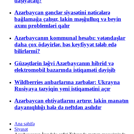
daşıyacaq?
Azərbaycan gənclər siyasətini nəticələrə
bağlamağa çalışır, lakin məşğulluq və beyin
axını problemləri qalır
Azərbaycanın kommunal hesabı: vətəndaşlar
daha çox ödəyirlər, bəs keyfiyyət tələb edə
bilirlərmi?
Güzəştlərin ləğvi Azərbaycanın hibrid və
elektromobil bazarında istiqaməti dəyişib
Wildberries anbarlarına zərbələr: Ukrayna
Rusiyaya təzyiqin yeni istiqamətini açır
Azərbaycan ehtiyatlarını artırır, lakin manatın
dayanıqlılığı hələ də neftdən asılıdır
Ana səhifə
Siyasət