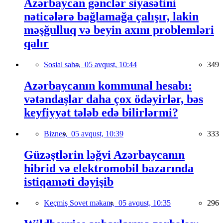
Azərbaycan gənclər siyasətini
nəticələrə bağlamağa çalışır, lakin
məşğulluq və beyin axını problemləri
qalır
Sosial sahə,
05 avqust, 10:44
349
Azərbaycanın kommunal hesabı:
vətəndaşlar daha çox ödəyirlər, bəs
keyfiyyət tələb edə bilirlərmi?
Biznes,
05 avqust, 10:39
333
Güzəştlərin ləğvi Azərbaycanın
hibrid və elektromobil bazarında
istiqaməti dəyişib
Keçmiş Sovet məkanı,
05 avqust, 10:35
296