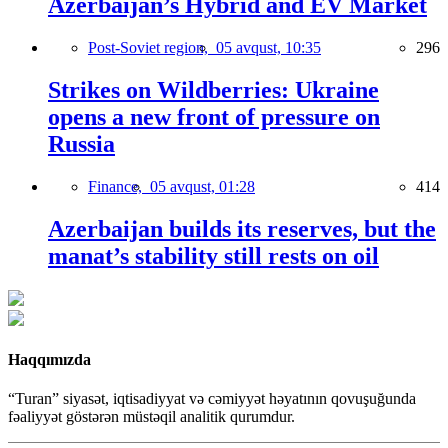
Azerbaijan’s Hybrid and EV Market
Post-Soviet region,
05 avqust, 10:35
296
Strikes on Wildberries: Ukraine
opens a new front of pressure on
Russia
Finance,
05 avqust, 01:28
414
Azerbaijan builds its reserves, but the
manat’s stability still rests on oil
Haqqımızda
“Turan” siyasət, iqtisadiyyat və cəmiyyət həyatının qovuşuğunda
fəaliyyət göstərən müstəqil analitik qurumdur.