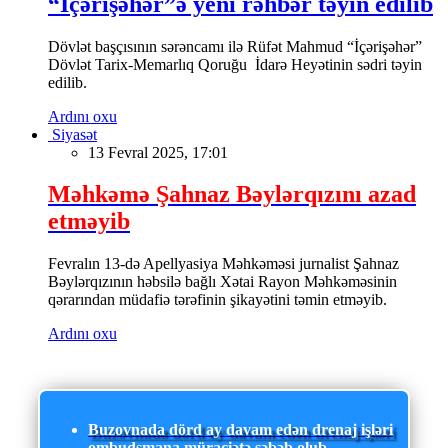
“İçərişəhər”ə yeni rəhbər təyin edilib
Dövlət başçısının sərəncamı ilə Rüfət Mahmud “İçərişəhər”
Dövlət Tarix-Memarlıq Qoruğu İdarə Heyətinin sədri təyin
edilib.
Ardını oxu
Siyasət
13 Fevral 2025, 17:01
Məhkəmə Şahnaz Bəylərqızını azad
etməyib
Fevralın 13-də Apellyasiya Məhkəməsi jurnalist Şahnaz
Bəylərqızının həbsilə bağlı Xətai Rayon Məhkəməsinin
qərarından müdafiə tərəfinin şikayətini təmin etməyib.
Ardını oxu
Buzovnada dörd ay davam edən drenaj işləri
ombudsmana müraciətə səbəb olub