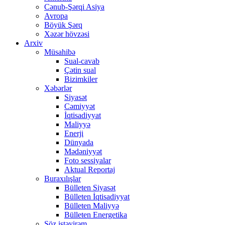
Cənub-Şərqi Asiya
Avropa
Böyük Şərq
Xəzər hövzəsi
Arxiv
Müsahibə
Sual-cavab
Çətin sual
Bizimkiler
Xəbərlər
Siyasət
Cəmiyyət
İqtisadiyyat
Maliyyə
Enerji
Dünyada
Mədəniyyət
Foto sessiyalar
Aktual Reportaj
Buraxılışlar
Bülleten Siyasət
Bülleten İqtisadiyyat
Bülleten Maliyyə
Bülleten Energetika
Söz istəyirəm