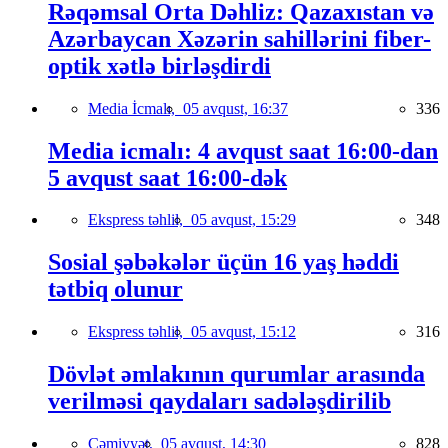
Rəqəmsal Orta Dəhliz: Qazaxıstan və
Azərbaycan Xəzərin sahillərini fiber-
optik xətlə birləşdirdi
Media İcmalı,
05 avqust, 16:37
336
Media icmalı: 4 avqust saat 16:00-dan
5 avqust saat 16:00-dək
Ekspress təhlil,
05 avqust, 15:29
348
Sosial şəbəkələr üçün 16 yaş həddi
tətbiq olunur
Ekspress təhlil,
05 avqust, 15:12
316
Dövlət əmlakının qurumlar arasında
verilməsi qaydaları sadələşdirilib
Cəmiyyət,
05 avqust, 14:30
828