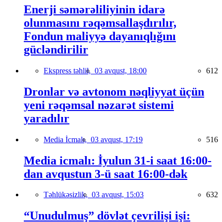
Enerji səmərəliliyinin idarə
olunmasını rəqəmsallaşdırılır,
Fondun maliyyə dayanıqlığını
gücləndirilir
Ekspress təhlil,
03 avqust, 18:00
612
Dronlar və avtonom nəqliyyat üçün
yeni rəqəmsal nəzarət sistemi
yaradılır
Media İcmalı,
03 avqust, 17:19
516
Media icmalı: İyulun 31-i saat 16:00-
dan avqustun 3-ü saat 16:00-dək
Təhlükəsizlik,
03 avqust, 15:03
632
“Unudulmuş” dövlət çevrilişi işi: