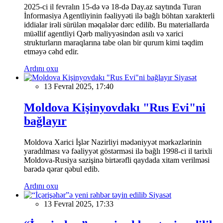
2025-ci il fevralın 15-də və 18-də Day.az saytında Turan
İnformasiya Agentliyinin fəaliyyəti ilə bağlı böhtan xarakterli
iddialar irəli sürülən məqalələr dərc edilib. Bu materiallarda
müəllif agentliyi Qərb maliyyəsindən asılı və xarici
strukturların maraqlarına tabe olan bir qurum kimi təqdim
etməyə cəhd edir.
Ardını oxu
Siyasət
13 Fevral 2025, 17:40
Moldova Kişinyovdakı "Rus Evi"ni
bağlayır
Moldova Xarici İşlər Nazirliyi mədəniyyət mərkəzlərinin
yaradılması və fəaliyyət göstərməsi ilə bağlı 1998-ci il tarixli
Moldova-Rusiya sazişinə birtərəfli qaydada xitam verilməsi
barədə qərar qəbul edib.
Ardını oxu
Siyasət
13 Fevral 2025, 17:33