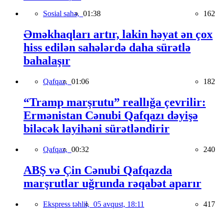
Sosial sahə,
01:38
162
Əməkhaqları artır, lakin həyat ən çox
hiss edilən sahələrdə daha sürətlə
bahalaşır
Qafqaz,
01:06
182
“Tramp marşrutu” reallığa çevrilir:
Ermənistan Cənubi Qafqazı dəyişə
biləcək layihəni sürətləndirir
Qafqaz,
00:32
240
ABŞ və Çin Cənubi Qafqazda
marşrutlar uğrunda rəqabət aparır
Ekspress təhlil,
05 avqust, 18:11
417