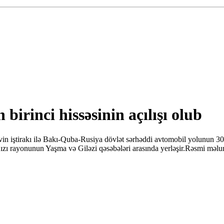
irinci hissəsinin açılışı olub
n iştirakı ilə Bakı-Quba-Rusiya dövlət sərhəddi avtomobil yolunun 30 k
 Xızı rayonunun Yaşma və Giləzi qəsəbələri arasında yerləşir.Rəsmi məl