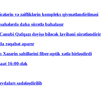
ticələrin və zəifliklərin kompleks qiymətləndirilməsi
 sahələrdə daha sürətlə bahalaşır
ənubi Qafqazı dəyişə biləcək layihəni sürətləndirir
a rəqabət aparır
zərin sahillərini fiber-optik xətlə birləşdirdi
saat 16:00-dək
daları sadələşdirilib