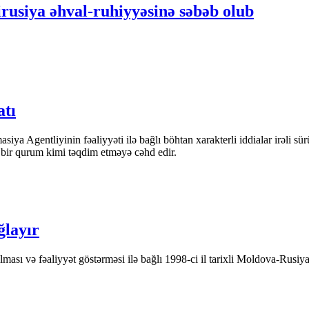
rusiya əhval-ruhiyyəsinə səbəb olub
atı
iya Agentliyinin fəaliyyəti ilə bağlı böhtan xarakterli iddialar irəli sü
n bir qurum kimi təqdim etməyə cəhd edir.
ğlayır
ası və fəaliyyət göstərməsi ilə bağlı 1998-ci il tarixli Moldova-Rusiya 