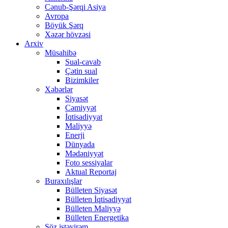
Cənub-Şərqi Asiya
Avropa
Böyük Şərq
Xəzər hövzəsi
Arxiv
Müsahibə
Sual-cavab
Çətin sual
Bizimkiler
Xəbərlər
Siyasət
Cəmiyyət
İqtisadiyyat
Maliyyə
Enerji
Dünyada
Mədəniyyət
Foto sessiyalar
Aktual Reportaj
Buraxılışlar
Bülleten Siyasət
Bülleten İqtisadiyyat
Bülleten Maliyyə
Bülleten Energetika
Söz istəyirəm