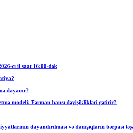
026-cı il saat 16:00-dək
atiya?
nə dayanır?
ə modeli: Fərman hansı dəyişiklikləri gətirir?
yyatlarının dayandırılması və danışıqların bərpası tə