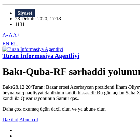
Siyasət
28 Dekabr 2020, 17:18
1131
A-
A
A+
EN
RU
Turan İnformasiya Agentliyi
Bakı-Quba-RF sərhəddi yolunun b
Bakı/28.12.20/Turan: Bazar ertəsi Azərbaycan prezidenti İlham Əliyevi
beynəlxalq nəqliyyat dəhlizinin tərkib hissəsidir.Bu gün açılan Sahə
kəndi ilə Qusar rayonunun Samur qəs...
Daha çox oxumaq üçün daxil olun və ya abunə olun
Daxil ol
Abunə ol