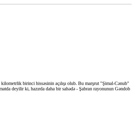
ilometrlik birinci hissəsinin açılışı olub. Bu marşrut "Şimal-Cənub"
umatda deyilir ki, hazırda daha bir sahədə - Şabran rayonunun Gəndob