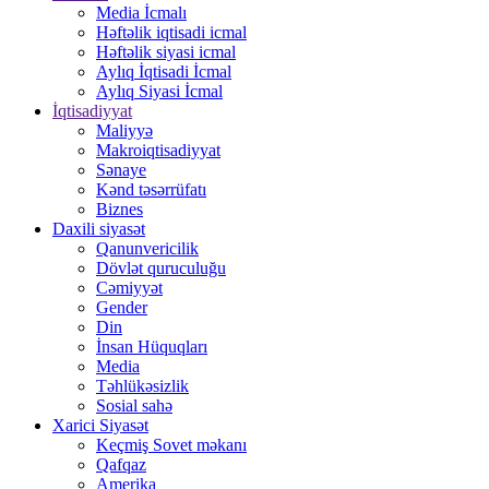
Media İcmalı
Həftəlik iqtisadi icmal
Həftəlik siyasi icmal
Aylıq İqtisadi İcmal
Aylıq Siyasi İcmal
İqtisadiyyat
Maliyyə
Makroiqtisadiyyat
Sənaye
Kənd təsərrüfatı
Biznes
Daxili siyasət
Qanunvericilik
Dövlət quruculuğu
Cəmiyyət
Gender
Din
İnsan Hüquqları
Media
Təhlükəsizlik
Sosial sahə
Xarici Siyasət
Keçmiş Sovet məkanı
Qafqaz
Amerika