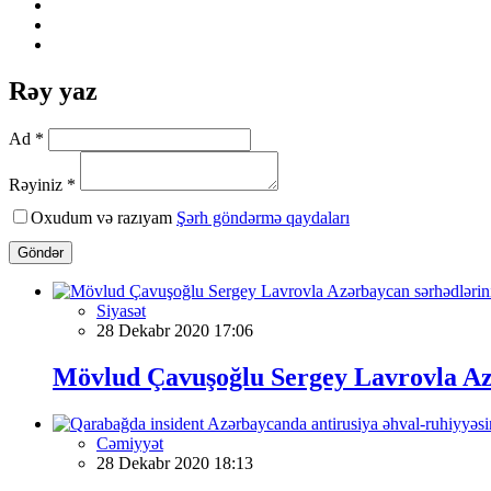
Rəy yaz
Ad *
Rəyiniz *
Oxudum və razıyam
Şərh göndərmə qaydaları
Göndər
Siyasət
28 Dekabr 2020 17:06
Mövlud Çavuşoğlu Sergey Lavrovla Azə
Cəmiyyət
28 Dekabr 2020 18:13