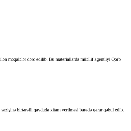
rülən məqalələr dərc edilib. Bu materiallarda müəllif agentliyi Qərb
sazişinə birtərəfli qaydada xitam verilməsi barədə qərar qəbul edib.