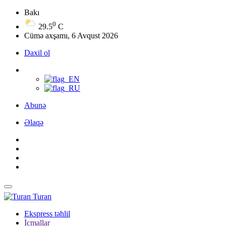
Bakı
0
29.5
C
Cümə axşamı, 6 Avqust 2026
Daxil ol
Abunə
Əlaqə
Turan
Ekspress təhlil
İcmallar