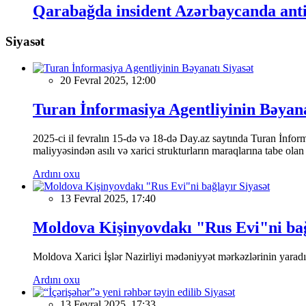
Qarabağda insident Azərbaycanda anti
Siyasət
Siyasət
20 Fevral 2025, 12:00
Turan İnformasiya Agentliyinin Bəyan
2025-ci il fevralın 15-də və 18-də Day.az saytında Turan İnformas
maliyyəsindən asılı və xarici strukturların maraqlarına tabe ola
Ardını oxu
Siyasət
13 Fevral 2025, 17:40
Moldova Kişinyovdakı "Rus Evi"ni ba
Moldova Xarici İşlər Nazirliyi mədəniyyət mərkəzlərinin yaradılm
Ardını oxu
Siyasət
13 Fevral 2025, 17:33