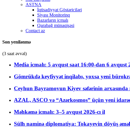
ASTNA
İqtisadiyyat Göstəriciləri
Siyası Monitorinq
Bazarların icmalı
Qarabağ münaqişəsi
Contact az
Son yenilənmə
(3 saat əvvəl)
Media icmalı: 5 avqust saat 16:00-dan 6 avqust 2
Gömrükdə keyfiyyət inqilabı, yoxsa yeni bürokr
Ceyhun Bayramovun Kiyev səfərinin arxasında 
AZAL, ASCO və “Azərkosmos” üçün yeni idarəetm
Məhkəmə icmalı: 3–5 avqust 2026-cı il
Sülh naminə diplomatiya: Tokayevin döyüş əməli