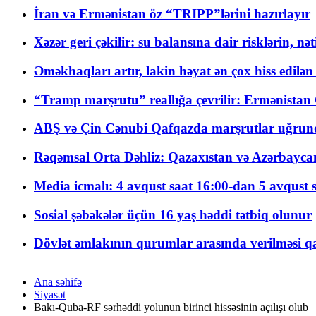
İran və Ermənistan öz “TRIPP”lərini hazırlayır
Xəzər geri çəkilir: su balansına dair risklərin, nə
Əməkhaqları artır, lakin həyat ən çox hiss edilən
“Tramp marşrutu” reallığa çevrilir: Ermənistan C
ABŞ və Çin Cənubi Qafqazda marşrutlar uğrund
Rəqəmsal Orta Dəhliz: Qazaxıstan və Azərbaycan Xə
Media icmalı: 4 avqust saat 16:00-dan 5 avqust 
Sosial şəbəkələr üçün 16 yaş həddi tətbiq olunur
Dövlət əmlakının qurumlar arasında verilməsi qay
Ana səhifə
Siyasət
Bakı-Quba-RF sərhəddi yolunun birinci hissəsinin açılışı olub