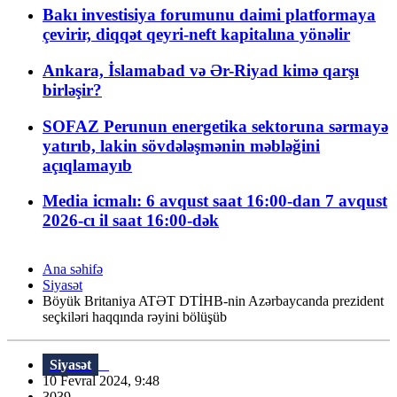
Bakı investisiya forumunu daimi platformaya
çevirir, diqqət qeyri-neft kapitalına yönəlir
Ankara, İslamabad və Ər-Riyad kimə qarşı
birləşir?
SOFAZ Perunun energetika sektoruna sərmayə
yatırıb, lakin sövdələşmənin məbləğini
açıqlamayıb
Media icmalı: 6 avqust saat 16:00-dan 7 avqust
2026-cı il saat 16:00-dək
Ana səhifə
Siyasət
Böyük Britaniya ATƏT DTİHB-nin Azərbaycanda prezident
seçkiləri haqqında rəyini bölüşüb
Siyasət
10 Fevral 2024, 9:48
3039