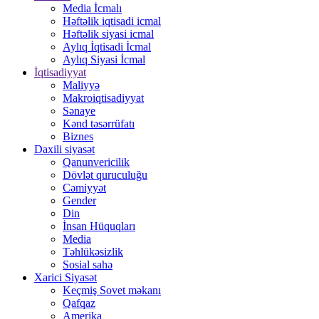
Media İcmalı
Həftəlik iqtisadi icmal
Həftəlik siyasi icmal
Aylıq İqtisadi İcmal
Aylıq Siyasi İcmal
İqtisadiyyat
Maliyyə
Makroiqtisadiyyat
Sənaye
Kənd təsərrüfatı
Biznes
Daxili siyasət
Qanunvericilik
Dövlət quruculuğu
Cəmiyyət
Gender
Din
İnsan Hüquqları
Media
Təhlükəsizlik
Sosial sahə
Xarici Siyasət
Keçmiş Sovet məkanı
Qafqaz
Amerika