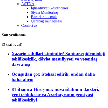
ASTNA
İqtisadiyyat Göstəriciləri
Siyası Monitorinq
Bazarların icmalı
Qarabağ münaqişəsi
Contact az
Son yenilənmə
(3 saat əvvəl)
Xəzərin sahilləri kimindir? Sanitar-epidemioloji
təhlükəsizlik, dövlət məsuliyyəti və vətəndaş
davranışı
Qonşudan çox istehsal edirik, ondan daha
baha alırıq
81 il sonra Hiroşima: nüvə silahının dərsləri,
yeni təhlükələr və Azərbaycanın geosiyasi
təhlükəsizliyi