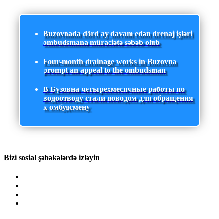
Buzovnada dörd ay davam edən drenaj işləri
ombudsmana müraciətə səbəb olub
Four-month drainage works in Buzovna
prompt an appeal to the ombudsman
В Бузовна четырехмесячные работы по
водоотводу стали поводом для обращения
к омбудсмену
Bizi sosial şəbəkələrdə izləyin