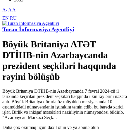
A-
A
A+
EN
RU
Turan İnformasiya Agentliyi
Böyük Britaniya ATƏT
DTİHB-nin Azərbaycanda
prezident seçkiləri haqqında
rəyini bölüşüb
Böyük Britaniya DTİHB-nin Azərbaycanda 7 fevral 2024-cü il
tarixində keçirilən prezident seçkiləri haqqında ilkin rəylərini nəzərə
alıb. Böyük Britaniya qürurla öz müşahidə missiyasıında 10
qısamüddətli nümayəndənin iştirakını təmin edib, bu barədə xarici
işlər, Birlik və inkişaf məsələləri nazirliyinin nümayəndəsi bildirib.
"Azərbaycan Mərkəzi Seçk...
Daha çox oxumaq üçün daxil olun və ya abunə olun