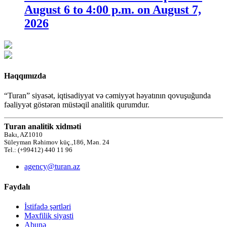
August 6 to 4:00 p.m. on August 7,
2026
Haqqımızda
“Turan” siyasət, iqtisadiyyat və cəmiyyət həyatının qovuşuğunda
fəaliyyət göstərən müstəqil analitik qurumdur.
Turan analitik xidməti
Bakı, AZ1010
Süleyman Rəhimov küç.,186, Mən. 24
Tel.: (+99412) 440 11 96
agency@turan.az
Faydalı
İstifadə şərtləri
Məxfilik siyasti
Abunə