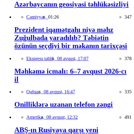
Azərbaycanın geosiyasi təhlükəsizliyi
Cəmiyyət,
01:26
347
Prezident iqamətgahı niyə məhz
Zuğulbada yaradılıb? Təbiətin
özünün seçdiyi bir məkanın tarixçəsi
Ekspress təhlil,
08 avqust, 17:07
378
Məhkəmə icmalı: 6–7 avqust 2026-cı
il
Qafqaz,
08 avqust, 16:47
335
Onilliklərə uzanan telefon zəngi
Amerika,
08 avqust, 12:32
491
ABŞ-ın Rusiyaya qarşı yeni