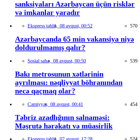
sanksiyaları Azərbaycan üçün risklər
və imkanlar yaradır
Ekspress təhlil,
08 avqust, 00:52
570
Azərbaycanda 65 min vakansiya niyə
doldurulmamış qalır?
Sosial sahə,
08 avqust, 00:50
539
Bakı metrosunun xətlərinin
ayrılması: nəqliyyat böhranından
necə qaçmaq olar?
Cəmiyyət,
08 avqust, 00:41
454
Təbriz azadlığının salnaməsi:
Məşrutə hərəkatı və müasirlik
Ekspress təhlil,
07 avqust, 17:28
524