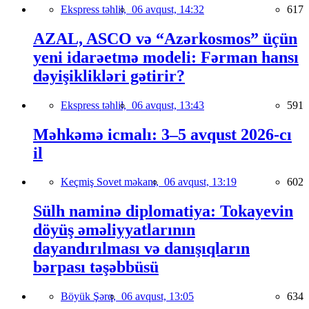
Ekspress təhlil,
06 avqust, 14:32
617
AZAL, ASCO və “Azərkosmos” üçün
yeni idarəetmə modeli: Fərman hansı
dəyişiklikləri gətirir?
Ekspress təhlil,
06 avqust, 13:43
591
Məhkəmə icmalı: 3–5 avqust 2026-cı
il
Keçmiş Sovet məkanı,
06 avqust, 13:19
602
Sülh naminə diplomatiya: Tokayevin
döyüş əməliyyatlarının
dayandırılması və danışıqların
bərpası təşəbbüsü
Böyük Şərq,
06 avqust, 13:05
634