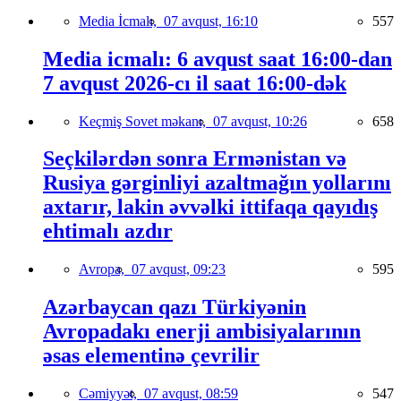
Media İcmalı,
07 avqust, 16:10
557
Media icmalı: 6 avqust saat 16:00-dan
7 avqust 2026-cı il saat 16:00-dək
Keçmiş Sovet məkanı,
07 avqust, 10:26
658
Seçkilərdən sonra Ermənistan və
Rusiya gərginliyi azaltmağın yollarını
axtarır, lakin əvvəlki ittifaqa qayıdış
ehtimalı azdır
Avropa,
07 avqust, 09:23
595
Azərbaycan qazı Türkiyənin
Avropadakı enerji ambisiyalarının
əsas elementinə çevrilir
Cəmiyyət,
07 avqust, 08:59
547