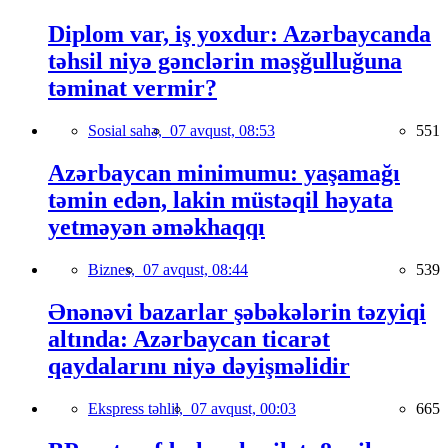
Diplom var, iş yoxdur: Azərbaycanda
təhsil niyə gənclərin məşğulluğuna
təminat vermir?
Sosial sahə,
07 avqust, 08:53
551
Azərbaycan minimumu: yaşamağı
təmin edən, lakin müstəqil həyata
yetməyən əməkhaqqı
Biznes,
07 avqust, 08:44
539
Ənənəvi bazarlar şəbəkələrin təzyiqi
altında: Azərbaycan ticarət
qaydalarını niyə dəyişməlidir
Ekspress təhlil,
07 avqust, 00:03
665