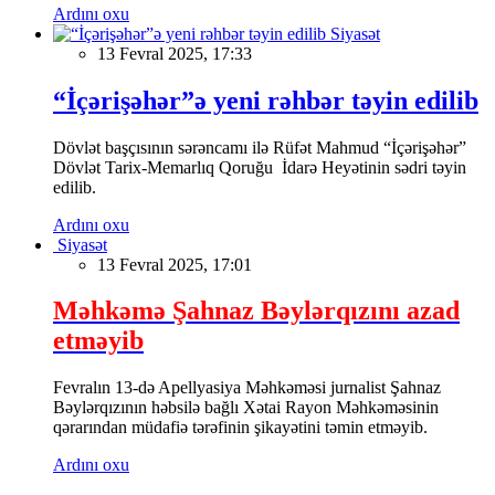
Ardını oxu
Siyasət
13 Fevral 2025, 17:33
“İçərişəhər”ə yeni rəhbər təyin edilib
Dövlət başçısının sərəncamı ilə Rüfət Mahmud “İçərişəhər”
Dövlət Tarix-Memarlıq Qoruğu İdarə Heyətinin sədri təyin
edilib.
Ardını oxu
Siyasət
13 Fevral 2025, 17:01
Məhkəmə Şahnaz Bəylərqızını azad
etməyib
Fevralın 13-də Apellyasiya Məhkəməsi jurnalist Şahnaz
Bəylərqızının həbsilə bağlı Xətai Rayon Məhkəməsinin
qərarından müdafiə tərəfinin şikayətini təmin etməyib.
Ardını oxu