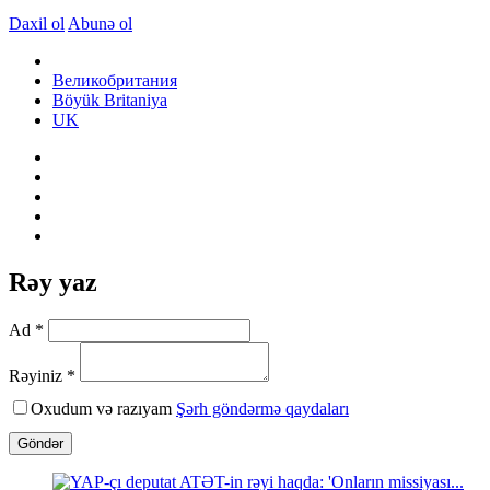
Daxil ol
Abunə ol
Великобритания
Böyük Britaniya
UK
Rəy yaz
Ad *
Rəyiniz *
Oxudum və razıyam
Şərh göndərmə qaydaları
Göndər