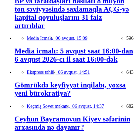
BP və tərəfdaşları hasilatı 8 milyon
ton səviyyəsində saxlamaqla AÇG-yə
kapital qoyuluşlarını 31 faiz
artırıblar
Media İcmalı,
06 avqust, 15:09
596
Media icmalı: 5 avqust saat 16:00-dan
6 avqust 2026-cı il saat 16:00-dək
Ekspress təhlil,
06 avqust, 14:51
643
Gömrükdə keyfiyyət inqilabı, yoxsa
yeni bürokratiya?
Keçmiş Sovet məkanı,
06 avqust, 14:37
682
Ceyhun Bayramovun Kiyev səfərinin
arxasında nə dayanır?