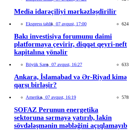
Media idarəçiliyi mərkəzləşdirilir
Ekspress təhlil,
07 avqust, 17:00
624
Bakı investisiya forumunu daimi
platformaya çevirir, diqqət qeyri-neft
kapitalına yönəlir
Böyük Şərq,
07 avqust, 16:27
633
Ankara, İslamabad və Ər-Riyad kimə
qarşı birləşir?
Amerika,
07 avqust, 16:19
578
SOFAZ Perunun energetika
sektoruna sərmayə yatırıb, lakin
sövdələşmənin məbləğini açıqlamayıb