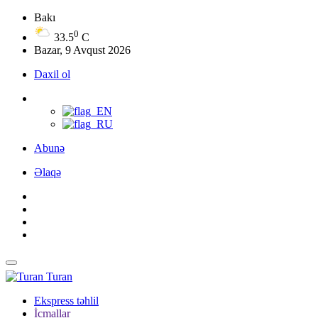
Bakı
0
33.5
C
Bazar, 9 Avqust 2026
Daxil ol
Abunə
Əlaqə
Turan
Ekspress təhlil
İcmallar