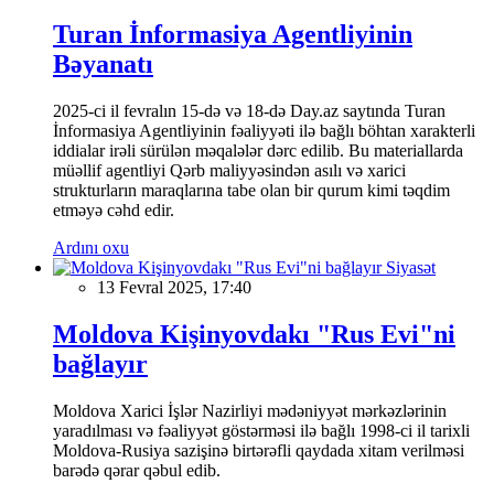
Turan İnformasiya Agentliyinin
Bəyanatı
2025-ci il fevralın 15-də və 18-də Day.az saytında Turan
İnformasiya Agentliyinin fəaliyyəti ilə bağlı böhtan xarakterli
iddialar irəli sürülən məqalələr dərc edilib. Bu materiallarda
müəllif agentliyi Qərb maliyyəsindən asılı və xarici
strukturların maraqlarına tabe olan bir qurum kimi təqdim
etməyə cəhd edir.
Ardını oxu
Siyasət
13 Fevral 2025, 17:40
Moldova Kişinyovdakı "Rus Evi"ni
bağlayır
Moldova Xarici İşlər Nazirliyi mədəniyyət mərkəzlərinin
yaradılması və fəaliyyət göstərməsi ilə bağlı 1998-ci il tarixli
Moldova-Rusiya sazişinə birtərəfli qaydada xitam verilməsi
barədə qərar qəbul edib.