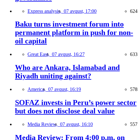
Express analysis,
07 avqust, 17:00
624
Baku turns investment forum into
permanent platform in push for non-
oil capital
Great East,
07 avqust, 16:27
633
Who are Ankara, Islamabad and
Riyadh uniting against?
America,
07 avqust, 16:19
578
SOFAZ invests in Peru’s power sector
but does not disclose deal value
Media Review,
07 avqust, 16:10
557
Media Review: From 4:00 p.m. on