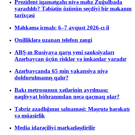
Prezident iqamətgahı niyə məhz Zuğulbada
yaradılıb? Təbiətin özünün seçdiyi bir məkanın
tarixçəsi
Məhkəmə icmalı: 6–7 avqust 2026-cı il
Onilliklərə uzanan telefon zəngi
ABŞ-ın Rusiyaya qarşı yeni sanksiyaları
Azərbaycan üçün risklər və imkanlar yaradır
Azərbaycanda 65 min vakansiya niyə
doldurulmamış qalır?
Bakı metrosunun xətlərinin ayrılması:
nəqliyyat böhranından necə qaçmaq olar?
Təbriz azadlığının salnaməsi: Məşrutə hərəkatı
və müasirlik
Media idarəçiliyi mərkəzləşdirilir