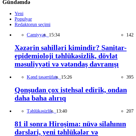
Gündəmdə
Yeni
Populyar
Redaktorun seçimi
Cəmiyyət,
15:34
142
Xəzərin sahilləri kimindir? Sanitar-
epidemioloji təhlükəsizlik, dövlət
məsuliyyəti və vətəndaş davranışı
Kənd təsərrüfatı,
15:26
395
Qonşudan çox istehsal edirik, ondan
daha baha alırıq
Təhlükəsizlik,
13:40
207
81 il sonra Hiroşima: nüvə silahının
dərsləri, yeni təhlükələr və