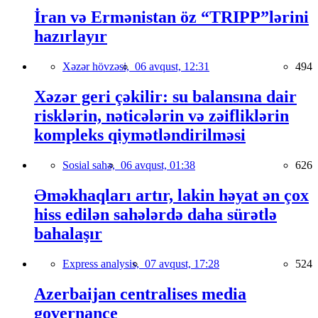
İran və Ermənistan öz “TRIPP”lərini
hazırlayır
Xəzər hövzəsi,
06 avqust, 12:31
494
Xəzər geri çəkilir: su balansına dair
risklərin, nəticələrin və zəifliklərin
kompleks qiymətləndirilməsi
Sosial sahə,
06 avqust, 01:38
626
Əməkhaqları artır, lakin həyat ən çox
hiss edilən sahələrdə daha sürətlə
bahalaşır
Express analysis,
07 avqust, 17:28
524
Azerbaijan centralises media
governance