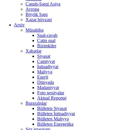
Cənub-Şərqi Asiya
Avropa
Böyük Şərq
Xəzər hövzəsi
Arxiv
Müsahibə
Sual-cavab
Çətin sual
Bizimkiler
Xəbərlər
Siyasət
Cəmiyyət
İqtisadiyyat
Maliyyə
Enerji
Dünyada
Mədəniyyət
Foto sessiyalar
Aktual Reportaj
Buraxılışlar
Bülleten Siyasət
Bülleten İqtisadiyyat
Bülleten Maliyyə
Bülleten Energetika
Söz istəyirəm