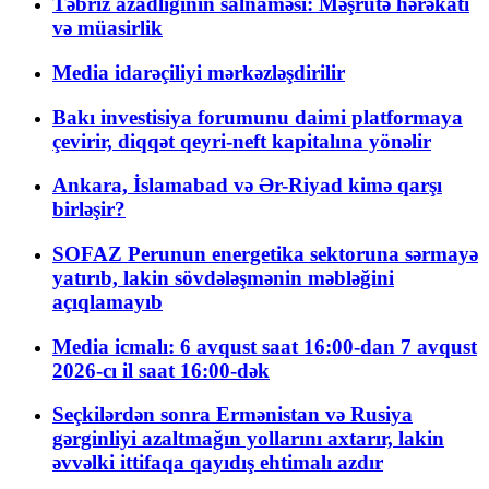
Təbriz azadlığının salnaməsi: Məşrutə hərəkatı
və müasirlik
Media idarəçiliyi mərkəzləşdirilir
Bakı investisiya forumunu daimi platformaya
çevirir, diqqət qeyri-neft kapitalına yönəlir
Ankara, İslamabad və Ər-Riyad kimə qarşı
birləşir?
SOFAZ Perunun energetika sektoruna sərmayə
yatırıb, lakin sövdələşmənin məbləğini
açıqlamayıb
Media icmalı: 6 avqust saat 16:00-dan 7 avqust
2026-cı il saat 16:00-dək
Seçkilərdən sonra Ermənistan və Rusiya
gərginliyi azaltmağın yollarını axtarır, lakin
əvvəlki ittifaqa qayıdış ehtimalı azdır