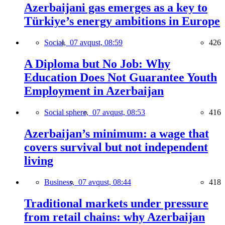
Azerbaijani gas emerges as a key to
Türkiye’s energy ambitions in Europe
Social,
07 avqust, 08:59
426
A Diploma but No Job: Why
Education Does Not Guarantee Youth
Employment in Azerbaijan
Social sphere,
07 avqust, 08:53
416
Azerbaijan’s minimum: a wage that
covers survival but not independent
living
Business,
07 avqust, 08:44
418
Traditional markets under pressure
from retail chains: why Azerbaijan