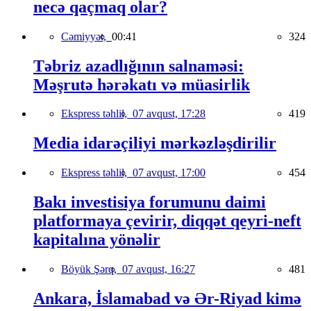
necə qaçmaq olar?
Cəmiyyət,
00:41
324
Təbriz azadlığının salnaməsi:
Məşrutə hərəkatı və müasirlik
Ekspress təhlil,
07 avqust, 17:28
419
Media idarəçiliyi mərkəzləşdirilir
Ekspress təhlil,
07 avqust, 17:00
454
Bakı investisiya forumunu daimi
platformaya çevirir, diqqət qeyri-neft
kapitalına yönəlir
Böyük Şərq,
07 avqust, 16:27
481
Ankara, İslamabad və Ər-Riyad kimə