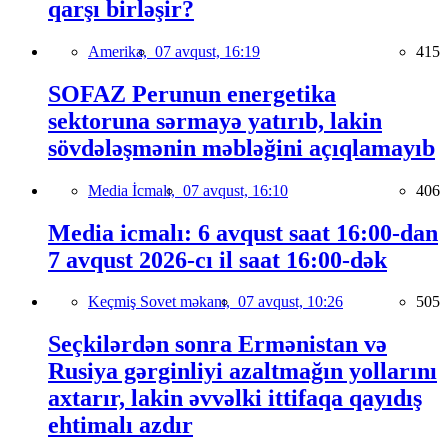
qarşı birləşir?
Amerika,
07 avqust, 16:19
415
SOFAZ Perunun energetika
sektoruna sərmayə yatırıb, lakin
sövdələşmənin məbləğini açıqlamayıb
Media İcmalı,
07 avqust, 16:10
406
Media icmalı: 6 avqust saat 16:00-dan
7 avqust 2026-cı il saat 16:00-dək
Keçmiş Sovet məkanı,
07 avqust, 10:26
505
Seçkilərdən sonra Ermənistan və
Rusiya gərginliyi azaltmağın yollarını
axtarır, lakin əvvəlki ittifaqa qayıdış
ehtimalı azdır