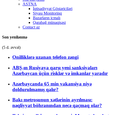
ASTNA
İqtisadiyyat Göstəriciləri
Siyası Monitorinq
Bazarların icmalı
Qarabağ münaqişəsi
Contact az
Son yenilənmə
(5 d. əvvəl)
Onilliklərə uzanan telefon zəngi
ABŞ-ın Rusiyaya qarşı yeni sanksiyaları
Azərbaycan üçün risklər və imkanlar yaradır
Azərbaycanda 65 min vakansiya niyə
doldurulmamış qalır?
Bakı metrosunun xətlərinin ayrılması:
nəqliyyat böhranından necə qaçmaq olar?