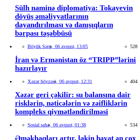
Sülh naminə diplomatiya: Tokayevin
döyüş əməliyyatlarının
dayandırılması və danışıqların
bərpası təşəbbüsü
Böyük Şərq,
06 avqust, 13:05
528
İran və Ermənistan öz “TRIPP”lərini
hazırlayır
Xəzər hövzəsi,
06 avqust, 12:31
404
Xəzər geri çəkilir: su balansına dair
risklərin, nəticələrin və zəifliklərin
kompleks qiymətləndirilməsi
Sosial sahə,
06 avqust, 01:38
534
Əməkhaqları artır, lakin həyat ən çox