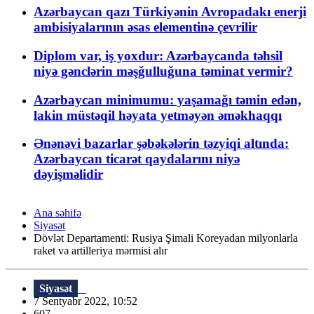
Azərbaycan qazı Türkiyənin Avropadakı enerji
ambisiyalarının əsas elementinə çevrilir
Diplom var, iş yoxdur: Azərbaycanda təhsil
niyə gənclərin məşğulluğuna təminat vermir?
Azərbaycan minimumu: yaşamağı təmin edən,
lakin müstəqil həyata yetməyən əməkhaqqı
Ənənəvi bazarlar şəbəkələrin təzyiqi altında:
Azərbaycan ticarət qaydalarını niyə
dəyişməlidir
Ana səhifə
Siyasət
Dövlət Departamenti: Rusiya Şimali Koreyadan milyonlarla
raket və artilleriya mərmisi alır
Siyasət
7 Sentyabr 2022, 10:52
607