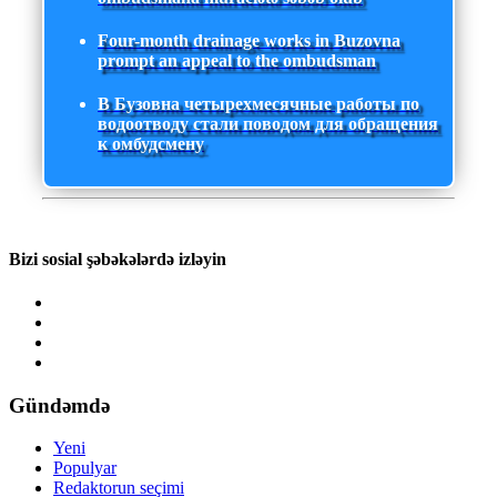
Four-month drainage works in Buzovna
prompt an appeal to the ombudsman
В Бузовна четырехмесячные работы по
водоотводу стали поводом для обращения
к омбудсмену
Bizi sosial şəbəkələrdə izləyin
Gündəmdə
Yeni
Populyar
Redaktorun seçimi