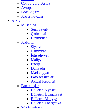
Cənub-Şərqi Asiya
Avropa
Böyük Şərq
Xəzər hövzəsi
Arxiv
Müsahibə
Sual-cavab
Çətin sual
Bizimkiler
Xəbərlər
Siyasət
Cəmiyyət
İqtisadiyyat
Maliyyə
Enerji
Dünyada
Mədəniyyət
Foto sessiyalar
Aktual Reportaj
Buraxılışlar
Bülleten Siyasət
Bülleten İqtisadiyyat
Bülleten Maliyyə
Bülleten Energetika
Söz istəyirəm