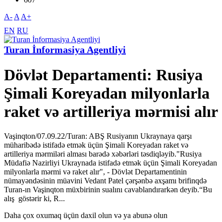
A-
A
A+
EN
RU
Turan İnformasiya Agentliyi
Dövlət Departamenti: Rusiya
Şimali Koreyadan milyonlarla
raket və artilleriya mərmisi alır
Vaşinqton/07.09.22/Turan: ABŞ Rusiyanın Ukraynaya qarşı
müharibədə istifadə etmək üçün Şimali Koreyadan raket və
artilleriya mərmiləri alması barədə xəbərləri təsdiqləyib."Rusiya
Müdafiə Nazirliyi Ukraynada istifadə etmək üçün Şimali Koreyadan
milyonlarla mərmi və raket alır", - Dövlət Departamentinin
nümayəndəsinin müavini Vedant Patel çərşənbə axşamı brifinqdə
Turan-ın Vaşinqton müxbirinin sualını cavablandırarkən deyib.“Bu
alış göstərir ki, R...
Daha çox oxumaq üçün daxil olun və ya abunə olun