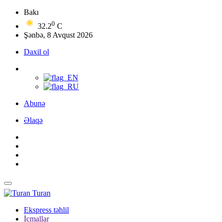
Bakı
0
32.2
C
Şənbə, 8 Avqust 2026
Daxil ol
Abunə
Əlaqə
Turan
Ekspress təhlil
İcmallar