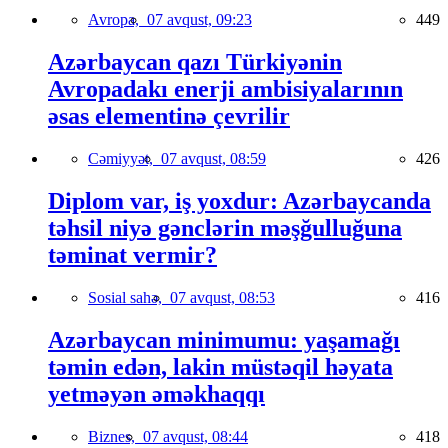
Avropa,
07 avqust, 09:23
449
Azərbaycan qazı Türkiyənin
Avropadakı enerji ambisiyalarının
əsas elementinə çevrilir
Cəmiyyət,
07 avqust, 08:59
426
Diplom var, iş yoxdur: Azərbaycanda
təhsil niyə gənclərin məşğulluğuna
təminat vermir?
Sosial sahə,
07 avqust, 08:53
416
Azərbaycan minimumu: yaşamağı
təmin edən, lakin müstəqil həyata
yetməyən əməkhaqqı
Biznes,
07 avqust, 08:44
418