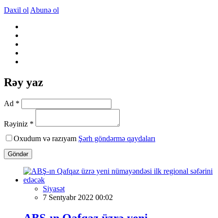
Daxil ol
Abunə ol
Rəy yaz
Ad *
Rəyiniz *
Oxudum və razıyam
Şərh göndərmə qaydaları
Göndər
Siyasət
7 Sentyabr 2022 00:02
ABŞ-ın Qafqaz üzrə yeni