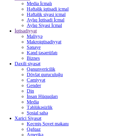
Media İcmalı
Həftəlik iqtisadi icmal
Həftəlik siyasi icmal
Aylıq İqtisadi İcmal
Aylıq Siyasi İcmal
İqtisadiyyat
Maliyyə
Makroiqtisadiyyat
Sənaye
Kənd təsərrüfatı
Biznes
Daxili siyasət
Qanunvericilik
Dövlət quruculuğu
Cəmiyyət
Gender
Din
İnsan Hüquqları
Media
Təhlükəsizlik
Sosial sahə
Xarici Siyasət
Keçmiş Sovet məkanı
Qafqaz
Amerika