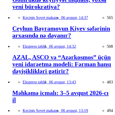
yeni bürokratiya?
Keçmiş Sovet məkanı,
06 avqust, 14:37
565
Ceyhun Bayramovun Kiyev səfərinin
arxasında nə dayanır?
Ekspress təhlil,
06 avqust, 14:32
508
AZAL, ASCO və “Azərkosmos” üçün
yeni idarəetmə modeli: Fərman hansı
dəyişiklikləri gətirir?
Ekspress təhlil,
06 avqust, 13:43
483
Məhkəmə icmalı: 3–5 avqust 2026-cı
il
Keçmiş Sovet məkanı,
06 avqust, 13:19
494