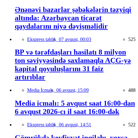
Ənənəvi bazarlar şəbəkələrin təzyiqi
altında: Azərbaycan ticarət
qaydalarını niyə dəyişməlidir
Ekspress təhlil,
07 avqust, 00:03
525
BP və tərəfdaşları hasilatı 8 milyon
ton səviyyəsində saxlamaqla AÇG-yə
kapital qoyuluşlarını 31 faiz
artırıblar
Media İcmalı,
06 avqust, 15:09
488
Media icmalı: 5 avqust saat 16:00-dan
6 avqust 2026-cı il saat 16:00-dək
Ekspress təhlil,
06 avqust, 14:51
522
Gömrükdə keyfiyyət inqilabı, yoxsa