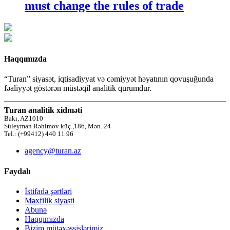
must change the rules of trade
Haqqımızda
“Turan” siyasət, iqtisadiyyat və cəmiyyət həyatının qovuşuğunda
fəaliyyət göstərən müstəqil analitik qurumdur.
Turan analitik xidməti
Bakı, AZ1010
Süleyman Rəhimov küç.,186, Mən. 24
Tel.: (+99412) 440 11 96
agency@turan.az
Faydalı
İstifadə şərtləri
Məxfilik siyasti
Abunə
Haqqımızda
Bizim mütəxəssislərimiz