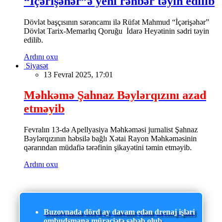
“İçərişəhər”ə yeni rəhbər təyin edilib
Dövlət başçısının sərəncamı ilə Rüfət Mahmud “İçərişəhər”
Dövlət Tarix-Memarlıq Qoruğu İdarə Heyətinin sədri təyin
edilib.
Ardını oxu
Siyasət
13 Fevral 2025, 17:01
Məhkəmə Şahnaz Bəylərqızını azad
etməyib
Fevralın 13-də Apellyasiya Məhkəməsi jurnalist Şahnaz
Bəylərqızının həbsilə bağlı Xətai Rayon Məhkəməsinin
qərarından müdafiə tərəfinin şikayətini təmin etməyib.
Ardını oxu
Buzovnada dörd ay davam edən drenaj işləri
ombudsmana müraciətə səbəb olub