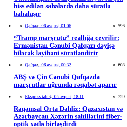
hiss edilən sahələrdə daha sürətlə
bahalaşır
Qafqaz,
06 avqust, 01:06
596
“Tramp marşrutu” reallığa çevrilir:
Ermənistan Cənubi Qafqazı dəyişə
biləcək layihəni sürətləndirir
Qafqaz,
06 avqust, 00:32
608
ABŞ və Çin Cənubi Qafqazda
marşrutlar uğrunda rəqabət aparır
Ekspress təhlil,
05 avqust, 18:11
759
Rəqəmsal Orta Dəhliz: Qazaxıstan və
Azərbaycan Xəzərin sahillərini fiber-
optik xətlə birləşdirdi