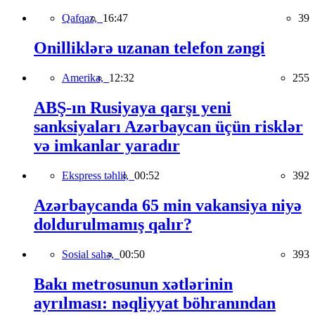
Qafqaz,
16:47
39
Onilliklərə uzanan telefon zəngi
Amerika,
12:32
255
ABŞ-ın Rusiyaya qarşı yeni
sanksiyaları Azərbaycan üçün risklər
və imkanlar yaradır
Ekspress təhlil,
00:52
392
Azərbaycanda 65 min vakansiya niyə
doldurulmamış qalır?
Sosial sahə,
00:50
393
Bakı metrosunun xətlərinin
ayrılması: nəqliyyat böhranından