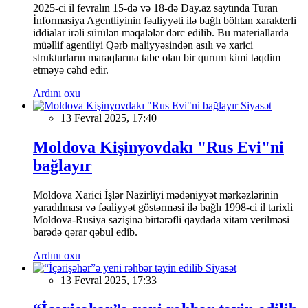
2025-ci il fevralın 15-də və 18-də Day.az saytında Turan
İnformasiya Agentliyinin fəaliyyəti ilə bağlı böhtan xarakterli
iddialar irəli sürülən məqalələr dərc edilib. Bu materiallarda
müəllif agentliyi Qərb maliyyəsindən asılı və xarici
strukturların maraqlarına tabe olan bir qurum kimi təqdim
etməyə cəhd edir.
Ardını oxu
Siyasət
13 Fevral 2025, 17:40
Moldova Kişinyovdakı "Rus Evi"ni
bağlayır
Moldova Xarici İşlər Nazirliyi mədəniyyət mərkəzlərinin
yaradılması və fəaliyyət göstərməsi ilə bağlı 1998-ci il tarixli
Moldova-Rusiya sazişinə birtərəfli qaydada xitam verilməsi
barədə qərar qəbul edib.
Ardını oxu
Siyasət
13 Fevral 2025, 17:33