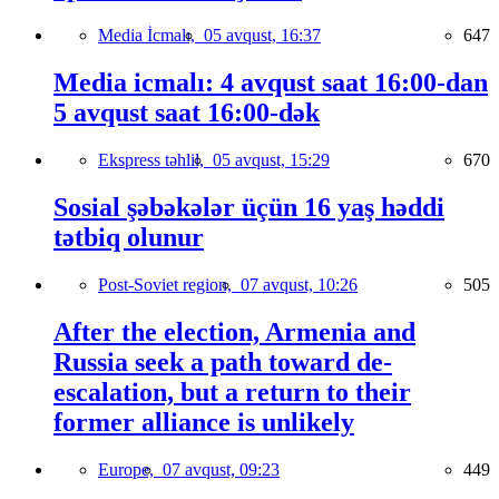
Media İcmalı,
05 avqust, 16:37
647
Media icmalı: 4 avqust saat 16:00-dan
5 avqust saat 16:00-dək
Ekspress təhlil,
05 avqust, 15:29
670
Sosial şəbəkələr üçün 16 yaş həddi
tətbiq olunur
Post-Soviet region,
07 avqust, 10:26
505
After the election, Armenia and
Russia seek a path toward de-
escalation, but a return to their
former alliance is unlikely
Europe,
07 avqust, 09:23
449