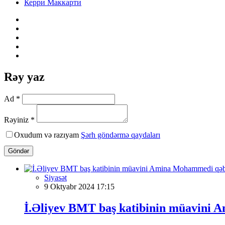
Керри Маккарти
Rəy yaz
Ad *
Rəyiniz *
Oxudum və razıyam
Şərh göndərmə qaydaları
Göndər
Siyasət
9 Oktyabr 2024 17:15
İ.Əliyev BMT baş katibinin müavini 