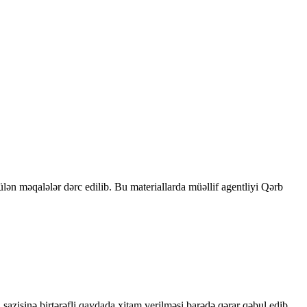
rülən məqalələr dərc edilib. Bu materiallarda müəllif agentliyi Qərb
sazişinə birtərəfli qaydada xitam verilməsi barədə qərar qəbul edib.