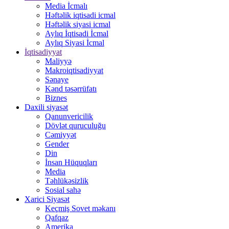
Media İcmalı
Həftəlik iqtisadi icmal
Həftəlik siyasi icmal
Aylıq İqtisadi İcmal
Aylıq Siyasi İcmal
İqtisadiyyat
Maliyyə
Makroiqtisadiyyat
Sənaye
Kənd təsərrüfatı
Biznes
Daxili siyasət
Qanunvericilik
Dövlət quruculuğu
Cəmiyyət
Gender
Din
İnsan Hüquqları
Media
Təhlükəsizlik
Sosial sahə
Xarici Siyasət
Keçmiş Sovet məkanı
Qafqaz
Amerika