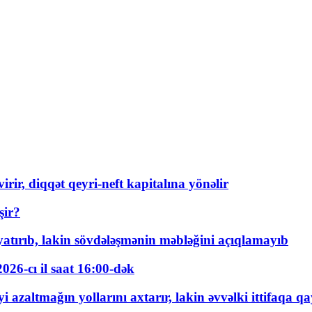
rir, diqqət qeyri-neft kapitalına yönəlir
şir?
tırıb, lakin sövdələşmənin məbləğini açıqlamayıb
026-cı il saat 16:00-dək
 azaltmağın yollarını axtarır, lakin əvvəlki ittifaqa qa