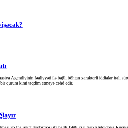
yişəcək?
atı
iya Agentliyinin fəaliyyəti ilə bağlı böhtan xarakterli iddialar irəli sü
n bir qurum kimi təqdim etməyə cəhd edir.
ğlayır
ası və fəaliyyət göstərməsi ilə bağlı 1998-ci il tarixli Moldova-Rusiya 