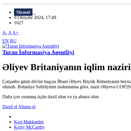
Siyasət
9 Oktyabr 2024, 17:49
1627
A-
A
A+
EN
RU
Turan İnformasiya Agentliyi
Əliyev Britaniyanın iqlim nazir
Çərşənbə günü dövlət başçısı İlham Əliyev Böyük Britaniyanın beynəlx
olunub. Britaniya Səfirliyinin məlumatına görə, nazir Əliyevə COP29-u
Daha çox oxumaq üçün daxil olun və ya abunə olun
Daxil ol
Abunə ol
Keri Makkartini
Kerry McCarthy