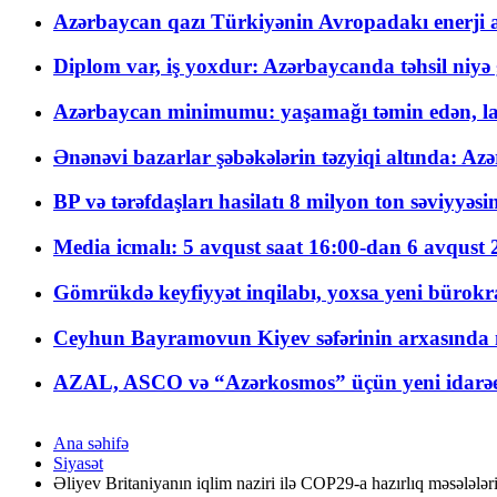
Azərbaycan qazı Türkiyənin Avropadakı enerji am
Diplom var, iş yoxdur: Azərbaycanda təhsil niyə
Azərbaycan minimumu: yaşamağı təmin edən, la
Ənənəvi bazarlar şəbəkələrin təzyiqi altında: Azə
BP və tərəfdaşları hasilatı 8 milyon ton səviyyəs
Media icmalı: 5 avqust saat 16:00-dan 6 avqust 2
Gömrükdə keyfiyyət inqilabı, yoxsa yeni bürokr
Ceyhun Bayramovun Kiyev səfərinin arxasında 
AZAL, ASCO və “Azərkosmos” üçün yeni idarəetm
Ana səhifə
Siyasət
Əliyev Britaniyanın iqlim naziri ilə COP29-a hazırlıq məsələlər