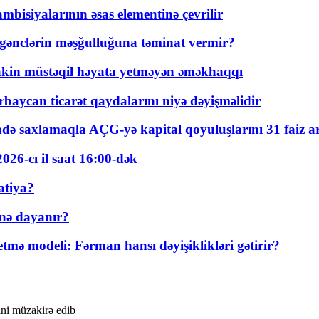
bisiyalarının əsas elementinə çevrilir
 gənclərin məşğulluğuna təminat vermir?
kin müstəqil həyata yetməyən əməkhaqqı
rbaycan ticarət qaydalarını niyə dəyişməlidir
ində saxlamaqla AÇG-yə kapital qoyuluşlarını 31 faiz ar
026-cı il saat 16:00-dək
atiya?
nə dayanır?
ə modeli: Fərman hansı dəyişiklikləri gətirir?
ini müzakirə edib