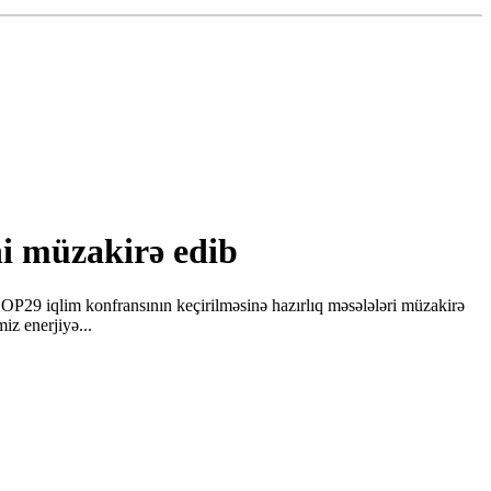
ni müzakirə edib
OP29 iqlim konfransının keçirilməsinə hazırlıq məsələləri müzakirə
iz enerjiyə...