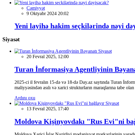
Cəmiyyət
9 Oktyabr 2024 20:02
Yeni layihə hakim seçkilərində nəyi də
Siyasət
Siyasət
20 Fevral 2025, 12:00
Turan İnformasiya Agentliyinin Bəyan
2025-ci il fevralın 15-də və 18-də Day.az saytında Turan İnformas
maliyyəsindən asılı və xarici strukturların maraqlarına tabe ola
Ardını oxu
Siyasət
13 Fevral 2025, 17:40
Moldova Kişinyovdakı "Rus Evi"ni ba
Moldova Xarici İşlər Nazirliyi mədəniyyət mərkəzlərinin yaradılm