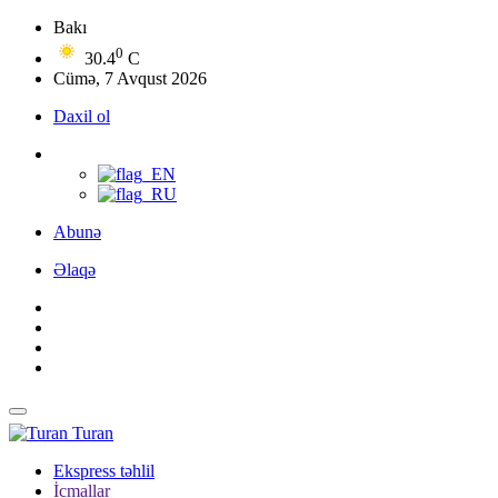
Bakı
0
30.4
C
Cümə, 7 Avqust 2026
Daxil ol
Abunə
Əlaqə
Turan
Ekspress təhlil
İcmallar