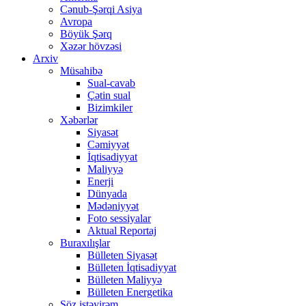
Cənub-Şərqi Asiya
Avropa
Böyük Şərq
Xəzər hövzəsi
Arxiv
Müsahibə
Sual-cavab
Çətin sual
Bizimkiler
Xəbərlər
Siyasət
Cəmiyyət
İqtisadiyyat
Maliyyə
Enerji
Dünyada
Mədəniyyət
Foto sessiyalar
Aktual Reportaj
Buraxılışlar
Bülleten Siyasət
Bülleten İqtisadiyyat
Bülleten Maliyyə
Bülleten Energetika
Söz istəyirəm