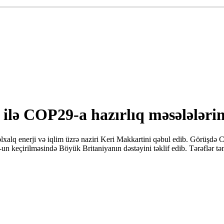
i ilə COP29-a hazırlıq məsələləri
alq enerji və iqlim üzrə naziri Keri Makkartini qəbul edib. Görüşdə C
n keçirilməsində Böyük Britaniyanın dəstəyini təklif edib. Tərəflər təm