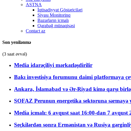
ASTNA
İqtisadiyyat Göstəriciləri
Siyası Monitorinq
Bazarların icmalı
Qarabağ münaqişəsi
Contact az
Son yenilənmə
(3 saat əvvəl)
Media idarəçiliyi mərkəzləşdirilir
Bakı investisiya forumunu daimi platformaya çevi
Ankara, İslamabad və Ər-Riyad kimə qarşı birlə
SOFAZ Perunun energetika sektoruna sərmayə ya
Media icmalı: 6 avqust saat 16:00-dan 7 avqust 2
Seçkilərdən sonra Ermənistan və Rusiya gərginliyi