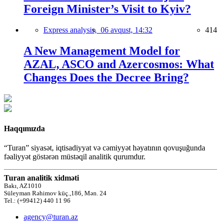
Foreign Minister’s Visit to Kyiv?
Express analysis,
06 avqust, 14:32
414
A New Management Model for
AZAL, ASCO and Azercosmos: What
Changes Does the Decree Bring?
Haqqımızda
“Turan” siyasət, iqtisadiyyat və cəmiyyət həyatının qovuşuğunda
fəaliyyət göstərən müstəqil analitik qurumdur.
Turan analitik xidməti
Bakı, AZ1010
Süleyman Rəhimov küç.,186, Mən. 24
Tel.: (+99412) 440 11 96
agency@turan.az