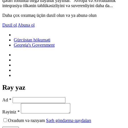
qərarı fonunda birgə bəyanat yayıblar. "Avropa və Avroatlantik
inteqrasiya ölkənin təhlükəsizliyini və suverenliyini daha da...
Daha çox oxumaq üçün daxil olun və ya abunə olun
Daxil ol
Abunə ol
Gürcüstan hökuməti
Georgia's Government
Rəy yaz
Ad *
Rəyiniz *
Oxudum və razıyam
Şərh göndərmə qaydaları