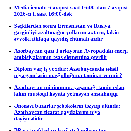
Media icmalı: 6 avqust saat 16:00-dan 7 avqust
2026-cı il saat 16:00-dək
Seçkilərdən sonra Ermənistan və Rusiya
gərginliyi azaltmağın yollarını axtarır, lakin
əvvəlki ittifaqa qayıdış ehtimalı azdır
Azərbaycan qazı Türkiyənin Avropadakı enerji
ambisiyalarının əsas elementinə çevrilir
Diplom var, iş yoxdur: Azərbaycanda təhsil
niyə gənclərin məşğulluğuna təminat vermir?
Azərbaycan minimumu: yaşamağı təmin edən,
lakin müstəqil həyata yetməyən əməkhaqqı
Ənənəvi bazarlar şəbəkələrin təzyiqi altında:
Azərbaycan ticarət qaydalarını niyə
dəyişməlidir
BP və tərəfdaşları hasilatı 8 milyon ton