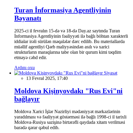
Turan İnformasiya Agentliyinin
Bəyanatı
2025-ci il fevralın 15-də və 18-də Day.az saytında Turan
İnformasiya Agentliyinin fəaliyyəti ilə bağlı böhtan xarakterli
iddialar irəli sürülən məqalələr dərc edilib. Bu materiallarda
müəllif agentliyi Qərb maliyyəsindən asılı və xarici
strukturların maraqlarına tabe olan bir qurum kimi təqdim
etməyə cəhd edir.
Ardını oxu
Siyasət
13 Fevral 2025, 17:40
Moldova Kişinyovdakı "Rus Evi"ni
bağlayır
Moldova Xarici İşlər Nazirliyi mədəniyyət mərkəzlərinin
yaradılması və fəaliyyət göstərməsi ilə bağlı 1998-ci il tarixli
Moldova-Rusiya sazişinə birtərəfli qaydada xitam verilməsi
barədə qərar qəbul edib.