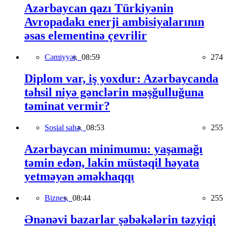
Azərbaycan qazı Türkiyənin
Avropadakı enerji ambisiyalarının
əsas elementinə çevrilir
Cəmiyyət,
08:59
274
Diplom var, iş yoxdur: Azərbaycanda
təhsil niyə gənclərin məşğulluğuna
təminat vermir?
Sosial sahə,
08:53
255
Azərbaycan minimumu: yaşamağı
təmin edən, lakin müstəqil həyata
yetməyən əməkhaqqı
Biznes,
08:44
255
Ənənəvi bazarlar şəbəkələrin təzyiqi