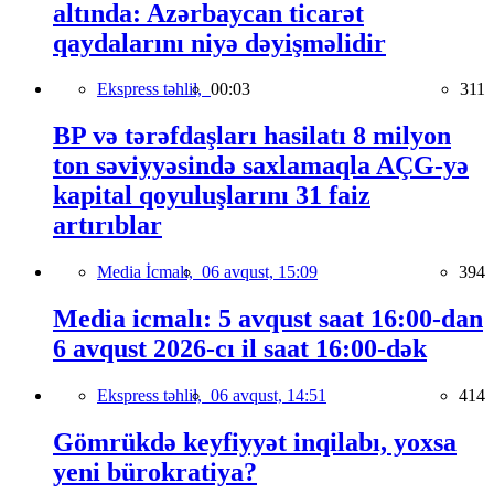
altında: Azərbaycan ticarət
qaydalarını niyə dəyişməlidir
Ekspress təhlil,
00:03
311
BP və tərəfdaşları hasilatı 8 milyon
ton səviyyəsində saxlamaqla AÇG-yə
kapital qoyuluşlarını 31 faiz
artırıblar
Media İcmalı,
06 avqust, 15:09
394
Media icmalı: 5 avqust saat 16:00-dan
6 avqust 2026-cı il saat 16:00-dək
Ekspress təhlil,
06 avqust, 14:51
414
Gömrükdə keyfiyyət inqilabı, yoxsa
yeni bürokratiya?