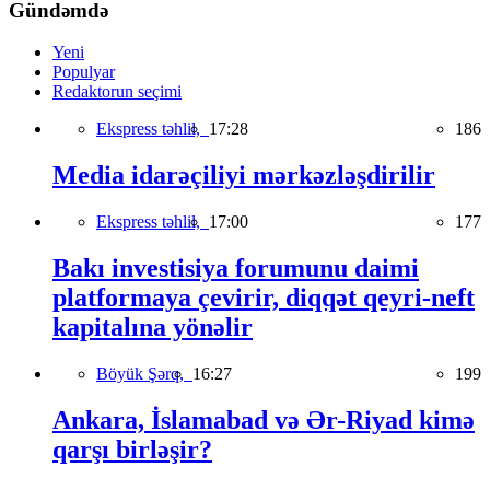
Gündəmdə
Yeni
Populyar
Redaktorun seçimi
Ekspress təhlil,
17:28
186
Media idarəçiliyi mərkəzləşdirilir
Ekspress təhlil,
17:00
177
Bakı investisiya forumunu daimi
platformaya çevirir, diqqət qeyri-neft
kapitalına yönəlir
Böyük Şərq,
16:27
199
Ankara, İslamabad və Ər-Riyad kimə
qarşı birləşir?