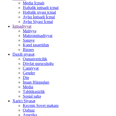
Media İcmalı
Həftəlik iqtisadi icmal
Həftəlik siyasi icmal
Aylıq İqtisadi İcmal
Aylıq Siyasi İcmal
İqtisadiyyat
Maliyyə
Makroiqtisadiyyat
Sənaye
Kənd təsərrüfatı
Biznes
Daxili siyasət
Qanunvericilik
Dövlət quruculuğu
Cəmiyyət
Gender
Din
İnsan Hüquqları
Media
Təhlükəsizlik
Sosial sahə
Xarici Siyasət
Keçmiş Sovet məkanı
Qafqaz
Amerika