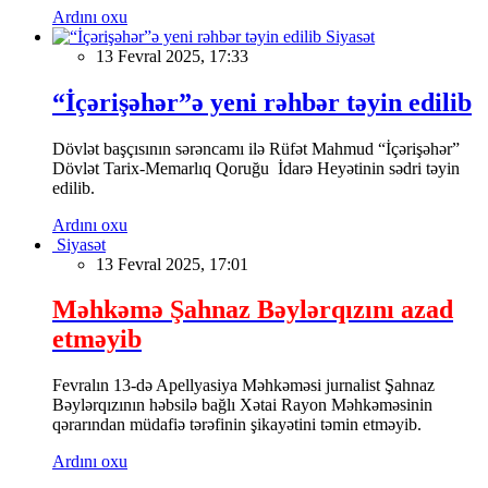
Ardını oxu
Siyasət
13 Fevral 2025, 17:33
“İçərişəhər”ə yeni rəhbər təyin edilib
Dövlət başçısının sərəncamı ilə Rüfət Mahmud “İçərişəhər”
Dövlət Tarix-Memarlıq Qoruğu İdarə Heyətinin sədri təyin
edilib.
Ardını oxu
Siyasət
13 Fevral 2025, 17:01
Məhkəmə Şahnaz Bəylərqızını azad
etməyib
Fevralın 13-də Apellyasiya Məhkəməsi jurnalist Şahnaz
Bəylərqızının həbsilə bağlı Xətai Rayon Məhkəməsinin
qərarından müdafiə tərəfinin şikayətini təmin etməyib.
Ardını oxu