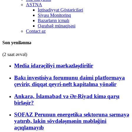
ASTNA
İqtisadiyyat Göstəriciləri
Siyası Monitorinq
Bazarların icmalı
Qarabağ münaqişəsi
Contact az
Son yenilənmə
(2 saat əvvəl)
Media idarəçiliyi mərkəzləşdirilir
Bakı investisiya forumunu daimi platformaya
çevirir, diqqət qeyri-neft kapitalına yönəlir
Ankara, İslamabad və Ər-Riyad kimə qarşı
birləşir?
SOFAZ Perunun energetika sektoruna sərmayə
yatırıb, lakin sövdələşmənin məbləğini
açıqlamayıb