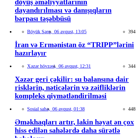
döyüş əməliyyatlarının
dayandırılması və danışıqların
bərpası təşəbbüsü
Böyük Şərq,
06 avqust, 13:05
394
İran və Ermənistan öz “TRIPP”lərini
hazırlayır
Xəzər hövzəsi,
06 avqust, 12:31
344
Xəzər geri çəkilir: su balansına dair
risklərin, nəticələrin və zəifliklərin
kompleks qiymətləndirilməsi
Sosial sahə,
06 avqust, 01:38
448
Əməkhaqları artır, lakin həyat ən çox
hiss edilən sahələrdə daha sürətlə