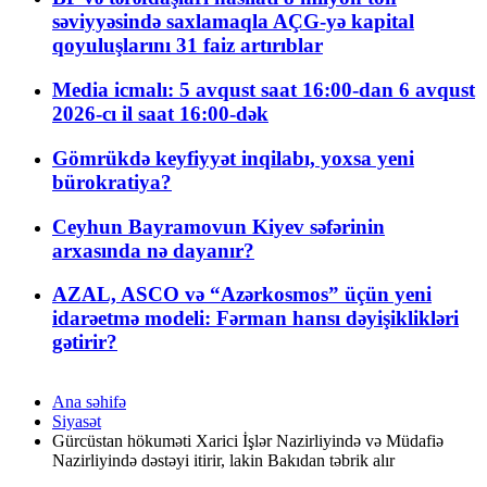
səviyyəsində saxlamaqla AÇG-yə kapital
qoyuluşlarını 31 faiz artırıblar
Media icmalı: 5 avqust saat 16:00-dan 6 avqust
2026-cı il saat 16:00-dək
Gömrükdə keyfiyyət inqilabı, yoxsa yeni
bürokratiya?
Ceyhun Bayramovun Kiyev səfərinin
arxasında nə dayanır?
AZAL, ASCO və “Azərkosmos” üçün yeni
idarəetmə modeli: Fərman hansı dəyişiklikləri
gətirir?
Ana səhifə
Siyasət
Gürcüstan hökuməti Xarici İşlər Nazirliyində və Müdafiə
Nazirliyində dəstəyi itirir, lakin Bakıdan təbrik alır