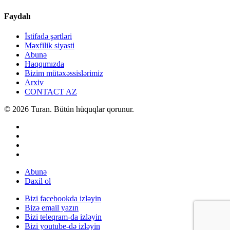
Faydalı
İstifadə şərtləri
Məxfilik siyasti
Abunə
Haqqımızda
Bizim mütəxəssislərimiz
Arxiv
CONTACT AZ
© 2026 Turan. Bütün hüquqlar qorunur.
Abunə
Daxil ol
Bizi facebookda izləyin
Bizə email yazın
Bizi teleqram-da izləyin
Bizi youtube-də izləyin