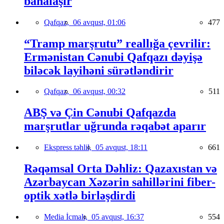
bahalaşır
Qafqaz,
06 avqust, 01:06
477
“Tramp marşrutu” reallığa çevrilir:
Ermənistan Cənubi Qafqazı dəyişə
biləcək layihəni sürətləndirir
Qafqaz,
06 avqust, 00:32
511
ABŞ və Çin Cənubi Qafqazda
marşrutlar uğrunda rəqabət aparır
Ekspress təhlil,
05 avqust, 18:11
661
Rəqəmsal Orta Dəhliz: Qazaxıstan və
Azərbaycan Xəzərin sahillərini fiber-
optik xətlə birləşdirdi
Media İcmalı,
05 avqust, 16:37
554