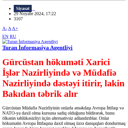
Siyasət
29 Noyabr 2024, 17:22
3107
A-
A
A+
EN
RU
Turan İnformasiya Agentliyi
Gürcüstan hökuməti Xarici
İşlər Nazirliyində və Müdafiə
Nazirliyində dəstəyi itirir, lakin
Bakıdan təbrik alır
Gürcüstan Müdafiə Nazirliyinin onlarla əməkdaşı Avropa İttifaqı və
NATO-ya daxil olma kursuna sadiq olduğunu bildirərək, bunu
ölkənin təhlükəsizliyi üçün alternativsiz adlandırıblar. Onlar
hökumətin Avropa İttifaqına daxil olmaq üzrə danışıqları dondurmaq