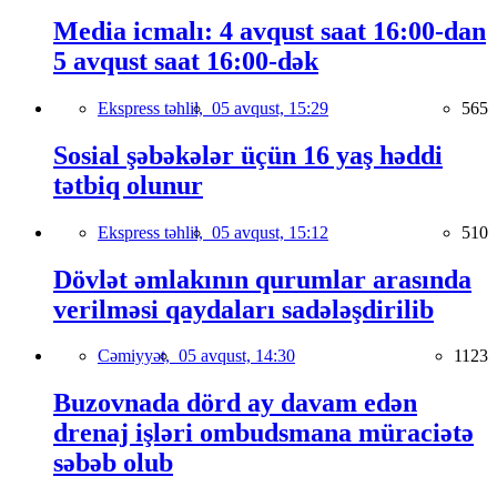
Media icmalı: 4 avqust saat 16:00-dan
5 avqust saat 16:00-dək
Ekspress təhlil,
05 avqust, 15:29
565
Sosial şəbəkələr üçün 16 yaş həddi
tətbiq olunur
Ekspress təhlil,
05 avqust, 15:12
510
Dövlət əmlakının qurumlar arasında
verilməsi qaydaları sadələşdirilib
Cəmiyyət,
05 avqust, 14:30
1123
Buzovnada dörd ay davam edən
drenaj işləri ombudsmana müraciətə
səbəb olub