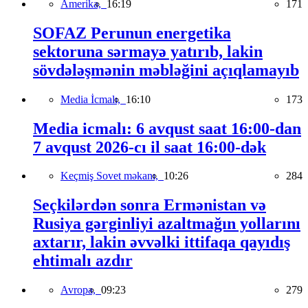
Amerika,
16:19
171
SOFAZ Perunun energetika
sektoruna sərmayə yatırıb, lakin
sövdələşmənin məbləğini açıqlamayıb
Media İcmalı,
16:10
173
Media icmalı: 6 avqust saat 16:00-dan
7 avqust 2026-cı il saat 16:00-dək
Keçmiş Sovet məkanı,
10:26
284
Seçkilərdən sonra Ermənistan və
Rusiya gərginliyi azaltmağın yollarını
axtarır, lakin əvvəlki ittifaqa qayıdış
ehtimalı azdır
Avropa,
09:23
279