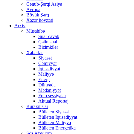
Cənub-Şərqi Asiya
Avropa
Böyük Şərq
Xəzər hövzəsi
Arxiv
Müsahibə
Sual-cavab
Çətin sual
Bizimkiler
Xəbərlər
Siyasət
Cəmiyyət
İqtisadiyyat
Maliyyə
Enerji
Dünyada
Mədəniyyət
Foto sessiyalar
Aktual Reportaj
Buraxılışlar
Bülleten Siyasət
Bülleten İqtisadiyyat
Bülleten Maliyyə
Bülleten Energetika
Söz istəyirəm