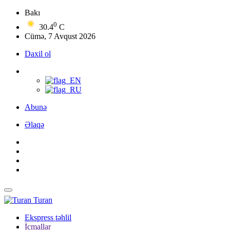
Bakı
0
30.4
C
Cümə, 7 Avqust 2026
Daxil ol
Abunə
Əlaqə
Turan
Ekspress təhlil
İcmallar