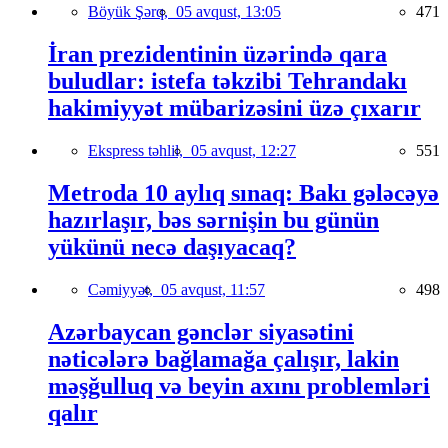
Böyük Şərq,
05 avqust, 13:05
471
İran prezidentinin üzərində qara
buludlar: istefa təkzibi Tehrandakı
hakimiyyət mübarizəsini üzə çıxarır
Ekspress təhlil,
05 avqust, 12:27
551
Metroda 10 aylıq sınaq: Bakı gələcəyə
hazırlaşır, bəs sərnişin bu günün
yükünü necə daşıyacaq?
Cəmiyyət,
05 avqust, 11:57
498
Azərbaycan gənclər siyasətini
nəticələrə bağlamağa çalışır, lakin
məşğulluq və beyin axını problemləri
qalır