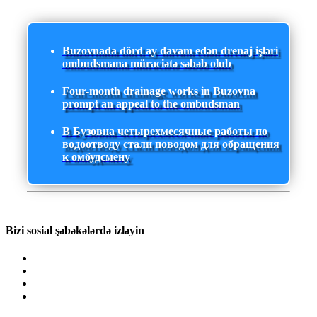
Buzovnada dörd ay davam edən drenaj işləri
ombudsmana müraciətə səbəb olub
Four-month drainage works in Buzovna
prompt an appeal to the ombudsman
В Бузовна четырехмесячные работы по
водоотводу стали поводом для обращения
к омбудсмену
Bizi sosial şəbəkələrdə izləyin