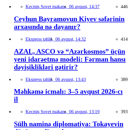
Keçmiş Sovet məkanı,
06 avqust, 14:37
446
Ceyhun Bayramovun Kiyev səfərinin
arxasında nə dayanır?
Ekspress təhlil,
06 avqust, 14:32
414
AZAL, ASCO və “Azərkosmos” üçün
yeni idarəetmə modeli: Fərman hansı
dəyişiklikləri gətirir?
Ekspress təhlil,
06 avqust, 13:43
389
Məhkəmə icmalı: 3–5 avqust 2026-cı
il
Keçmiş Sovet məkanı,
06 avqust, 13:19
393
Sülh naminə diplomatiya: Tokayevin