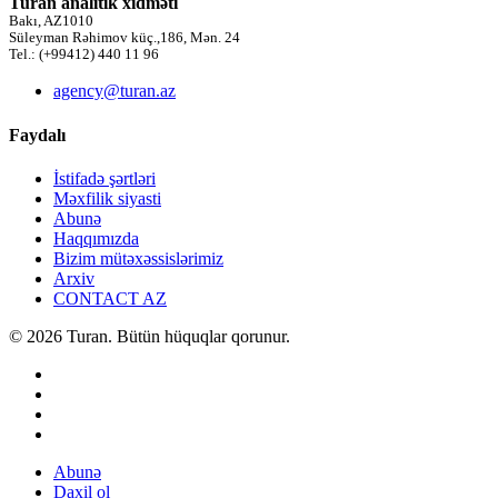
Turan analitik xidməti
Bakı, AZ1010
Süleyman Rəhimov küç.,186, Mən. 24
Tel.: (+99412) 440 11 96
agency@turan.az
Faydalı
İstifadə şərtləri
Məxfilik siyasti
Abunə
Haqqımızda
Bizim mütəxəssislərimiz
Arxiv
CONTACT AZ
© 2026 Turan. Bütün hüquqlar qorunur.
Abunə
Daxil ol