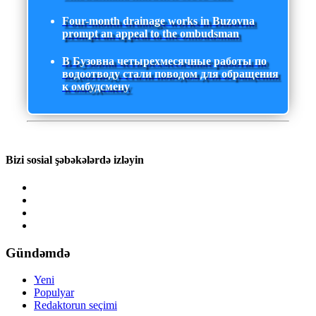
Four-month drainage works in Buzovna
prompt an appeal to the ombudsman
В Бузовна четырехмесячные работы по
водоотводу стали поводом для обращения
к омбудсмену
Bizi sosial şəbəkələrdə izləyin
Gündəmdə
Yeni
Populyar
Redaktorun seçimi