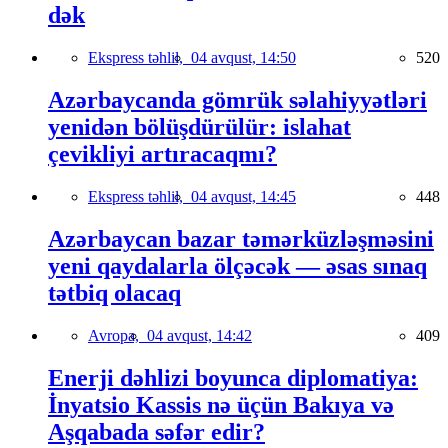
dək
Ekspress təhlil,
04 avqust, 14:50
520
Azərbaycanda gömrük səlahiyyətləri
yenidən bölüşdürülür: islahat
çevikliyi artıracaqmı?
Ekspress təhlil,
04 avqust, 14:45
448
Azərbaycan bazar təmərküzləşməsini
yeni qaydalarla ölçəcək — əsas sınaq
tətbiq olacaq
Avropa,
04 avqust, 14:42
409
Enerji dəhlizi boyunca diplomatiya:
İnyatsio Kassis nə üçün Bakıya və
Aşqabada səfər edir?