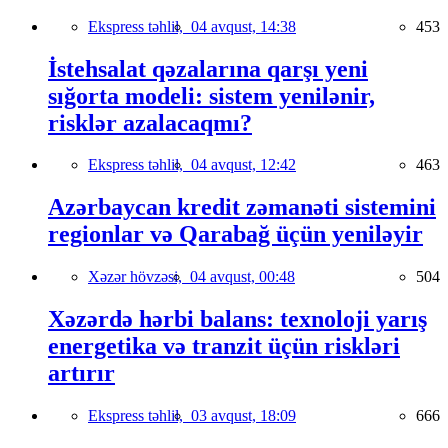
Ekspress təhlil,
04 avqust, 14:38
453
İstehsalat qəzalarına qarşı yeni
sığorta modeli: sistem yenilənir,
risklər azalacaqmı?
Ekspress təhlil,
04 avqust, 12:42
463
Azərbaycan kredit zəmanəti sistemini
regionlar və Qarabağ üçün yeniləyir
Xəzər hövzəsi,
04 avqust, 00:48
504
Xəzərdə hərbi balans: texnoloji yarış
energetika və tranzit üçün riskləri
artırır
Ekspress təhlil,
03 avqust, 18:09
666