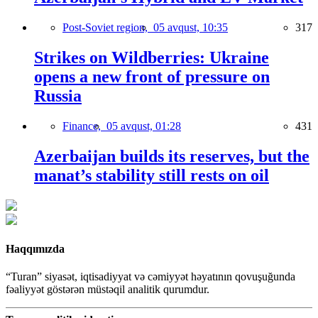
Post-Soviet region,
05 avqust, 10:35
317
Strikes on Wildberries: Ukraine
opens a new front of pressure on
Russia
Finance,
05 avqust, 01:28
431
Azerbaijan builds its reserves, but the
manat’s stability still rests on oil
Haqqımızda
“Turan” siyasət, iqtisadiyyat və cəmiyyət həyatının qovuşuğunda
fəaliyyət göstərən müstəqil analitik qurumdur.