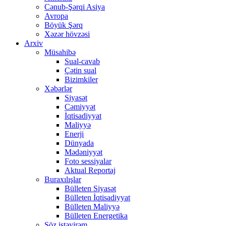
Cənub-Şərqi Asiya
Avropa
Böyük Şərq
Xəzər hövzəsi
Arxiv
Müsahibə
Sual-cavab
Çətin sual
Bizimkiler
Xəbərlər
Siyasət
Cəmiyyət
İqtisadiyyat
Maliyyə
Enerji
Dünyada
Mədəniyyət
Foto sessiyalar
Aktual Reportaj
Buraxılışlar
Bülleten Siyasət
Bülleten İqtisadiyyat
Bülleten Maliyyə
Bülleten Energetika
Söz istəyirəm