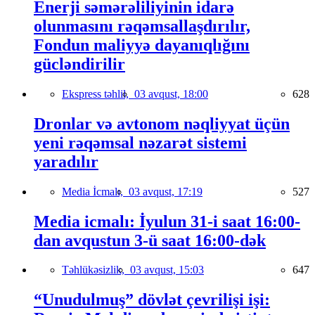
Enerji səmərəliliyinin idarə
olunmasını rəqəmsallaşdırılır,
Fondun maliyyə dayanıqlığını
gücləndirilir
Ekspress təhlil,
03 avqust, 18:00
628
Dronlar və avtonom nəqliyyat üçün
yeni rəqəmsal nəzarət sistemi
yaradılır
Media İcmalı,
03 avqust, 17:19
527
Media icmalı: İyulun 31-i saat 16:00-
dan avqustun 3-ü saat 16:00-dək
Təhlükəsizlik,
03 avqust, 15:03
647
“Unudulmuş” dövlət çevrilişi işi: