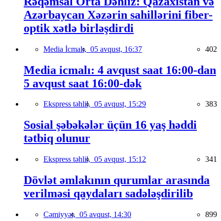
Rəqəmsal Orta Dəhliz: Qazaxıstan və
Azərbaycan Xəzərin sahillərini fiber-
optik xətlə birləşdirdi
Media İcmalı,
05 avqust, 16:37
402
Media icmalı: 4 avqust saat 16:00-dan
5 avqust saat 16:00-dək
Ekspress təhlil,
05 avqust, 15:29
383
Sosial şəbəkələr üçün 16 yaş həddi
tətbiq olunur
Ekspress təhlil,
05 avqust, 15:12
341
Dövlət əmlakının qurumlar arasında
verilməsi qaydaları sadələşdirilib
Cəmiyyət,
05 avqust, 14:30
899