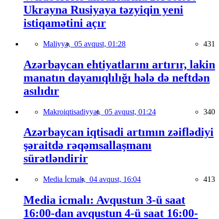
Ukrayna Rusiyaya təzyiqin yeni
istiqamətini açır
Maliyyə,
05 avqust, 01:28
431
Azərbaycan ehtiyatlarını artırır, lakin
manatın dayanıqlılığı hələ də neftdən
asılıdır
Makroiqtisadiyyat,
05 avqust, 01:24
340
Azərbaycan iqtisadi artımın zəiflədiyi
şəraitdə rəqəmsallaşmanı
sürətləndirir
Media İcmalı,
04 avqust, 16:04
413
Media icmalı: Avqustun 3-ü saat
16:00-dan avqustun 4-ü saat 16:00-