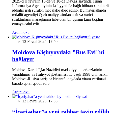
2025-ci il fevralın 15-də və 18-də Day.az saytında Turan
İnformasiya Agentliyinin fəaliyyəti ilə bağlı böhtan xarakterli
iddialar irəli sürülən məqalələr dərc edilib. Bu materiallarda
müəllif agentliyi Qərb maliyyəsindən asılı və xarici
strukturların maraqlarına tabe olan bir qurum kimi təqdim
etməyə cəhd edir.
Ardını oxu
Siyasət
13 Fevral 2025, 17:40
Moldova Kişinyovdakı "Rus Evi"ni
bağlayır
Moldova Xarici İşlər Nazirliyi mədəniyyət mərkəzlərinin
yaradılması və fəaliyyət göstərməsi ilə bağlı 1998-ci il tarixli
Moldova-Rusiya sazişinə birtərəfli qaydada xitam verilməsi
barədə qərar qəbul edib.
Ardını oxu
Siyasət
13 Fevral 2025, 17:33
“İçərişəhər”ə yeni rəhbər təyin edilib