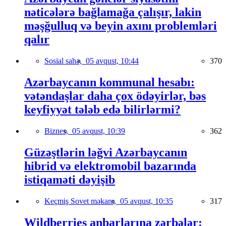
nəticələrə bağlamağa çalışır, lakin
məşğulluq və beyin axını problemləri
qalır
Sosial sahə,
05 avqust, 10:44
370
Azərbaycanın kommunal hesabı:
vətəndaşlar daha çox ödəyirlər, bəs
keyfiyyət tələb edə bilirlərmi?
Biznes,
05 avqust, 10:39
362
Güzəştlərin ləğvi Azərbaycanın
hibrid və elektromobil bazarında
istiqaməti dəyişib
Keçmiş Sovet məkanı,
05 avqust, 10:35
317
Wildberries anbarlarına zərbələr: