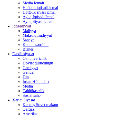
Media İcmalı
Həftəlik iqtisadi icmal
Həftəlik siyasi icmal
Aylıq İqtisadi İcmal
Aylıq Siyasi İcmal
İqtisadiyyat
Maliyyə
Makroiqtisadiyyat
Sənaye
Kənd təsərrüfatı
Biznes
Daxili siyasət
Qanunvericilik
Dövlət quruculuğu
Cəmiyyət
Gender
Din
İnsan Hüquqları
Media
Təhlükəsizlik
Sosial sahə
Xarici Siyasət
Keçmiş Sovet məkanı
Qafqaz
Amerika