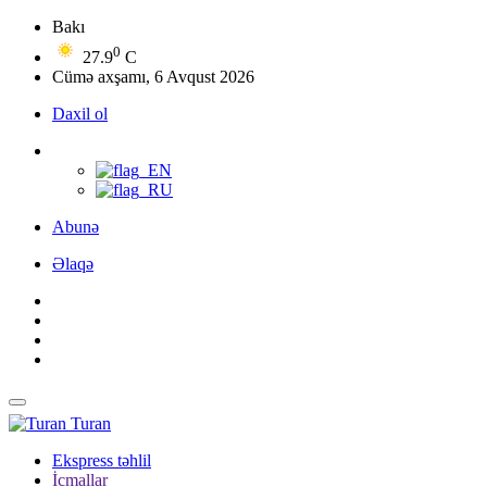
Bakı
0
27.9
C
Cümə axşamı, 6 Avqust 2026
Daxil ol
Abunə
Əlaqə
Turan
Ekspress təhlil
İcmallar