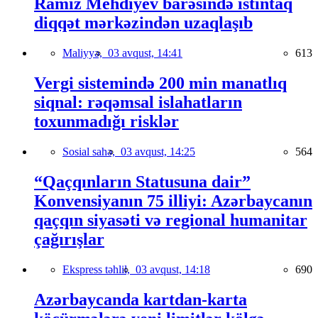
Ramiz Mehdiyev barəsində istintaq
diqqət mərkəzindən uzaqlaşıb
Maliyyə,
03 avqust, 14:41
613
Vergi sistemində 200 min manatlıq
siqnal: rəqəmsal islahatların
toxunmadığı risklər
Sosial sahə,
03 avqust, 14:25
564
“Qaçqınların Statusuna dair”
Konvensiyanın 75 illiyi: Azərbaycanın
qaçqın siyasəti və regional humanitar
çağırışlar
Ekspress təhlil,
03 avqust, 14:18
690
Azərbaycanda kartdan-karta