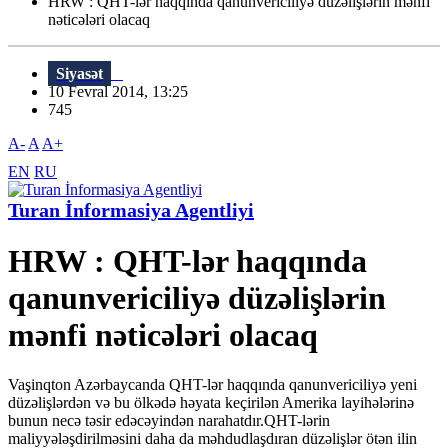
HRW : QHT-lər haqqında qanunvericiliyə düzəlişlərin mənfi
nəticələri olacaq
Siyasət
10 Fevral 2014, 13:25
745
A-
A
A+
EN
RU
Turan İnformasiya Agentliyi
HRW : QHT-lər haqqında
qanunvericiliyə düzəlişlərin
mənfi nəticələri olacaq
Vaşinqton Azərbaycanda QHT-lər haqqında qanunvericiliyə yeni
düzəlişlərdən və bu ölkədə həyata keçirilən Amerika layihələrinə
bunun necə təsir edəcəyindən narahatdır.QHT-lərin
maliyyələşdirilməsini daha da məhdudlaşdıran düzəlişlər ötən ilin