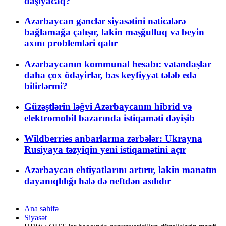
daşıyacaq?
Azərbaycan gənclər siyasətini nəticələrə
bağlamağa çalışır, lakin məşğulluq və beyin
axını problemləri qalır
Azərbaycanın kommunal hesabı: vətəndaşlar
daha çox ödəyirlər, bəs keyfiyyət tələb edə
bilirlərmi?
Güzəştlərin ləğvi Azərbaycanın hibrid və
elektromobil bazarında istiqaməti dəyişib
Wildberries anbarlarına zərbələr: Ukrayna
Rusiyaya təzyiqin yeni istiqamətini açır
Azərbaycan ehtiyatlarını artırır, lakin manatın
dayanıqlılığı hələ də neftdən asılıdır
Ana səhifə
Siyasət