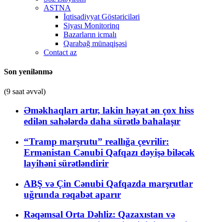
ASTNA
İqtisadiyyat Göstəriciləri
Siyası Monitorinq
Bazarların icmalı
Qarabağ münaqişəsi
Contact az
Son yenilənmə
(9 saat əvvəl)
Əməkhaqları artır, lakin həyat ən çox hiss
edilən sahələrdə daha sürətlə bahalaşır
“Tramp marşrutu” reallığa çevrilir:
Ermənistan Cənubi Qafqazı dəyişə biləcək
layihəni sürətləndirir
ABŞ və Çin Cənubi Qafqazda marşrutlar
uğrunda rəqabət aparır
Rəqəmsal Orta Dəhliz: Qazaxıstan və