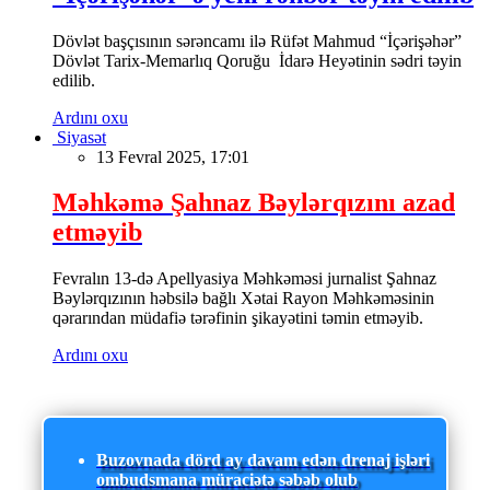
Dövlət başçısının sərəncamı ilə Rüfət Mahmud “İçərişəhər”
Dövlət Tarix-Memarlıq Qoruğu İdarə Heyətinin sədri təyin
edilib.
Ardını oxu
Siyasət
13 Fevral 2025, 17:01
Məhkəmə Şahnaz Bəylərqızını azad
etməyib
Fevralın 13-də Apellyasiya Məhkəməsi jurnalist Şahnaz
Bəylərqızının həbsilə bağlı Xətai Rayon Məhkəməsinin
qərarından müdafiə tərəfinin şikayətini təmin etməyib.
Ardını oxu
Buzovnada dörd ay davam edən drenaj işləri
ombudsmana müraciətə səbəb olub