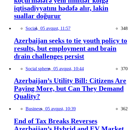
köçürmələrə yeni limitlər kölgə
iqtisadiyyatını hədəfə alır, lakin
suallar doğurur
Social,
05 avqust, 11:57
348
Azerbaijan seeks to tie youth policy to
results, but employment and brain
drain challenges persist
Social sphere,
05 avqust, 10:44
370
Azerbaijan’s Utility Bill: Citizens Are
Paying More, but Can They Demand
Quality?
Business,
05 avqust, 10:39
362
End of Tax Breaks Reverses
Azerbaijan’s Hybrid and EV Market