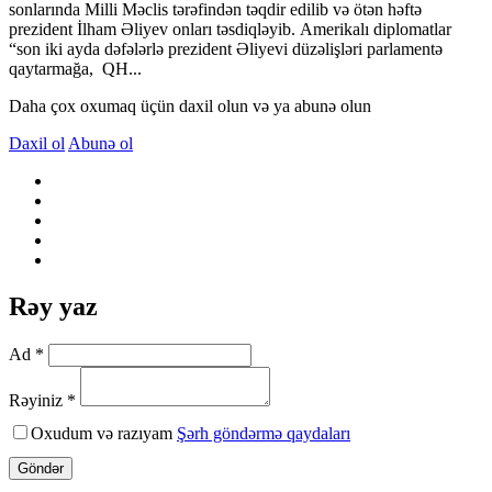
sonlarında Milli Məclis tərəfindən təqdir edilib və ötən həftə
prezident İlham Əliyev onları təsdiqləyib. Amerikalı diplomatlar
“son iki ayda dəfələrlə prezident Əliyevi düzəlişləri parlamentə
qaytarmağa, QH...
Daha çox oxumaq üçün daxil olun və ya abunə olun
Daxil ol
Abunə ol
Rəy yaz
Ad *
Rəyiniz *
Oxudum və razıyam
Şərh göndərmə qaydaları
Göndər