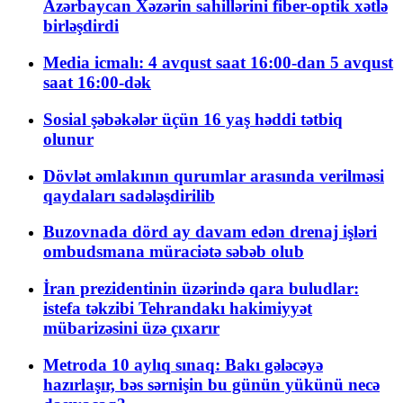
Azərbaycan Xəzərin sahillərini fiber-optik xətlə
birləşdirdi
Media icmalı: 4 avqust saat 16:00-dan 5 avqust
saat 16:00-dək
Sosial şəbəkələr üçün 16 yaş həddi tətbiq
olunur
Dövlət əmlakının qurumlar arasında verilməsi
qaydaları sadələşdirilib
Buzovnada dörd ay davam edən drenaj işləri
ombudsmana müraciətə səbəb olub
İran prezidentinin üzərində qara buludlar:
istefa təkzibi Tehrandakı hakimiyyət
mübarizəsini üzə çıxarır
Metroda 10 aylıq sınaq: Bakı gələcəyə
hazırlaşır, bəs sərnişin bu günün yükünü necə