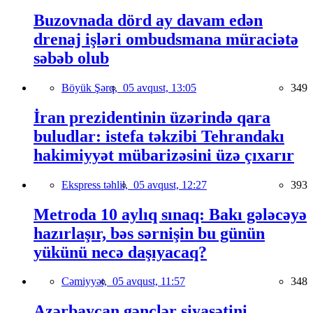
Buzovnada dörd ay davam edən
drenaj işləri ombudsmana müraciətə
səbəb olub
Böyük Şərq,
05 avqust, 13:05
349
İran prezidentinin üzərində qara
buludlar: istefa təkzibi Tehrandakı
hakimiyyət mübarizəsini üzə çıxarır
Ekspress təhlil,
05 avqust, 12:27
393
Metroda 10 aylıq sınaq: Bakı gələcəyə
hazırlaşır, bəs sərnişin bu günün
yükünü necə daşıyacaq?
Cəmiyyət,
05 avqust, 11:57
348
Azərbaycan gənclər siyasətini