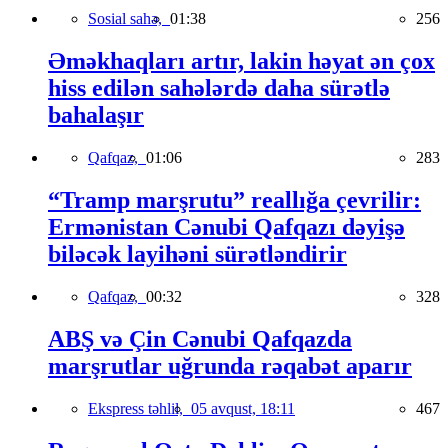
Sosial sahə,
01:38
256
Əməkhaqları artır, lakin həyat ən çox
hiss edilən sahələrdə daha sürətlə
bahalaşır
Qafqaz,
01:06
283
“Tramp marşrutu” reallığa çevrilir:
Ermənistan Cənubi Qafqazı dəyişə
biləcək layihəni sürətləndirir
Qafqaz,
00:32
328
ABŞ və Çin Cənubi Qafqazda
marşrutlar uğrunda rəqabət aparır
Ekspress təhlil,
05 avqust, 18:11
467