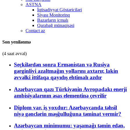
ASTNA
İqtisadiyyat Göstəriciləri
Siyası Monitorinq
Bazarların icmalı
Qarabağ münaqişəsi
Contact az
Son yenilənmə
(4 saat əvvəl)
Seçkilərdən sonra Ermənistan və Rusiya
gərginliyi azaltmağın yollarını axtarır, lakin
əvvəlki ittifaqa qayıdış ehtimalı azdır
Azərbaycan qazı Türkiyənin Avropadakı enerji
ambisiyalarının əsas elementinə çevrilir
Diplom var, iş yoxdur: Azərbaycanda təhsil
niyə gənclərin məşğulluğuna təminat vermir?
Azərbaycan minimumu: yaşamağı təmin edən,