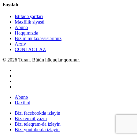
Faydalı
İstifadə şərtləri
Məxfilik siyasti
Abunə
Haqqımızda
Bizim mütəxəssislərimiz
Arxiv
CONTACT AZ
© 2026 Turan. Bütün hüquqlar qorunur.
Abunə
Daxil ol
Bizi facebookda izləyin
Bizə email yazın
Bizi teleqram-da izləyin
Bizi youtube-də izləyin