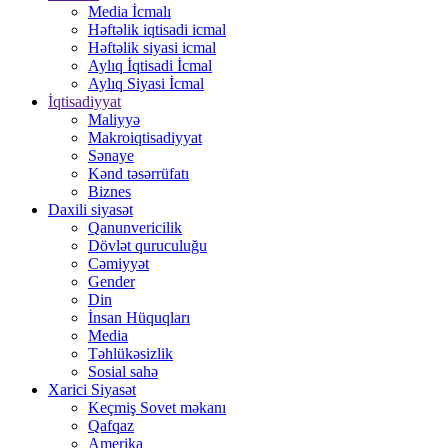
Media İcmalı
Həftəlik iqtisadi icmal
Həftəlik siyasi icmal
Aylıq İqtisadi İcmal
Aylıq Siyasi İcmal
İqtisadiyyat
Maliyyə
Makroiqtisadiyyat
Sənaye
Kənd təsərrüfatı
Biznes
Daxili siyasət
Qanunvericilik
Dövlət quruculuğu
Cəmiyyət
Gender
Din
İnsan Hüquqları
Media
Təhlükəsizlik
Sosial sahə
Xarici Siyasət
Keçmiş Sovet məkanı
Qafqaz
Amerika