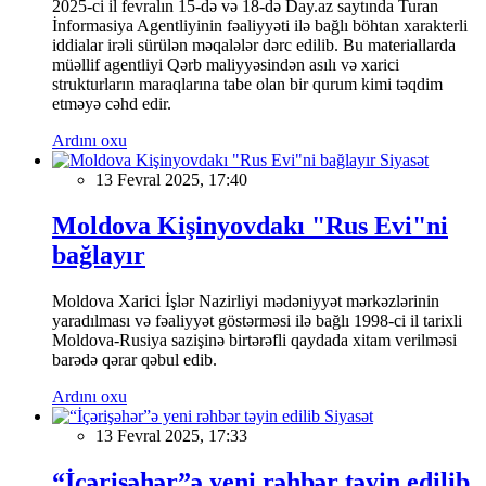
2025-ci il fevralın 15-də və 18-də Day.az saytında Turan
İnformasiya Agentliyinin fəaliyyəti ilə bağlı böhtan xarakterli
iddialar irəli sürülən məqalələr dərc edilib. Bu materiallarda
müəllif agentliyi Qərb maliyyəsindən asılı və xarici
strukturların maraqlarına tabe olan bir qurum kimi təqdim
etməyə cəhd edir.
Ardını oxu
Siyasət
13 Fevral 2025, 17:40
Moldova Kişinyovdakı "Rus Evi"ni
bağlayır
Moldova Xarici İşlər Nazirliyi mədəniyyət mərkəzlərinin
yaradılması və fəaliyyət göstərməsi ilə bağlı 1998-ci il tarixli
Moldova-Rusiya sazişinə birtərəfli qaydada xitam verilməsi
barədə qərar qəbul edib.
Ardını oxu
Siyasət
13 Fevral 2025, 17:33
“İçərişəhər”ə yeni rəhbər təyin edilib