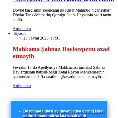
Dövlət başçısının sərəncamı ilə Rüfət Mahmud “İçərişəhər”
Dövlət Tarix-Memarlıq Qoruğu İdarə Heyətinin sədri təyin
edilib.
Ardını oxu
Siyasət
13 Fevral 2025, 17:01
Məhkəmə Şahnaz Bəylərqızını azad
etməyib
Fevralın 13-də Apellyasiya Məhkəməsi jurnalist Şahnaz
Bəylərqızının həbsilə bağlı Xətai Rayon Məhkəməsinin
qərarından müdafiə tərəfinin şikayətini təmin etməyib.
Ardını oxu
Buzovnada dörd ay davam edən drenaj işləri
ombudsmana müraciətə səbəb olub