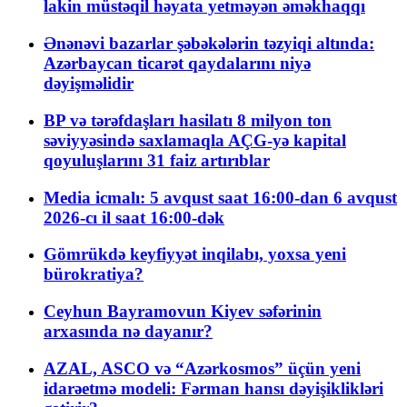
lakin müstəqil həyata yetməyən əməkhaqqı
Ənənəvi bazarlar şəbəkələrin təzyiqi altında:
Azərbaycan ticarət qaydalarını niyə
dəyişməlidir
BP və tərəfdaşları hasilatı 8 milyon ton
səviyyəsində saxlamaqla AÇG-yə kapital
qoyuluşlarını 31 faiz artırıblar
Media icmalı: 5 avqust saat 16:00-dan 6 avqust
2026-cı il saat 16:00-dək
Gömrükdə keyfiyyət inqilabı, yoxsa yeni
bürokratiya?
Ceyhun Bayramovun Kiyev səfərinin
arxasında nə dayanır?
AZAL, ASCO və “Azərkosmos” üçün yeni
idarəetmə modeli: Fərman hansı dəyişiklikləri