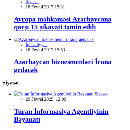
Siyasət
16 Fevral 2017 15:31
Avropa məhkəməsi Azərbaycana
qarşı 15 şikayəti təmin edib
İqtisadiyyat
16 Fevral 2017 15:53
Azərbaycan biznesmenləri İrana
gedəcək
Siyasət
Siyasət
20 Fevral 2025, 12:00
Turan İnformasiya Agentliyinin
Bəyanatı