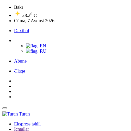
Bakı
0
28.2
C
Cümə, 7 Avqust 2026
Daxil ol
Abunə
Əlaqə
Turan
Ekspress təhlil
İcmallar