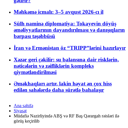
gətirir?
Məhkəmə icmalı: 3–5 avqust 2026-cı il
Sülh naminə diplomatiya: Tokayevin döyüş
əməliyyatlarının dayandırılması və danışıqların
bərpası təşəbbüsü
İran və Ermənistan öz “TRIPP”lərini hazırlayır
Xəzər geri çəkilir: su balansına dair risklərin,
nəticələrin və zəifliklərin kompleks
qiymətləndirilməsi
Əməkhaqları artır, lakin həyat ən çox hiss
edilən sahələrdə daha sürətlə bahalaşır
Ana səhifə
Siyasət
Müdafiə Nazirliyində ABŞ və RF Baş Qərargah rəisləri ilə
görüş keçirilib