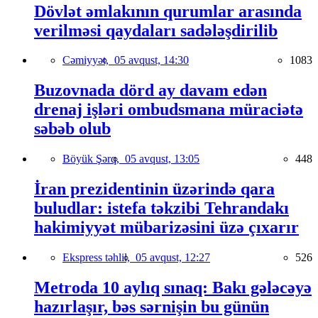
Dövlət əmlakının qurumlar arasında
verilməsi qaydaları sadələşdirilib
Cəmiyyət,
05 avqust, 14:30
1083
Buzovnada dörd ay davam edən
drenaj işləri ombudsmana müraciətə
səbəb olub
Böyük Şərq,
05 avqust, 13:05
448
İran prezidentinin üzərində qara
buludlar: istefa təkzibi Tehrandakı
hakimiyyət mübarizəsini üzə çıxarır
Ekspress təhlil,
05 avqust, 12:27
526
Metroda 10 aylıq sınaq: Bakı gələcəyə
hazırlaşır, bəs sərnişin bu günün