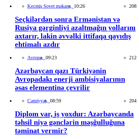
Keçmiş Sovet məkanı,
10:26
208
Seçkilərdən sonra Ermənistan və
Rusiya gərginliyi azaltmağın yollarını
axtarır, lakin əvvəlki ittifaqa qayıdış
ehtimalı azdır
Avropa,
09:23
212
Azərbaycan qazı Türkiyənin
Avropadakı enerji ambisiyalarının
əsas elementinə çevrilir
Cəmiyyət,
08:59
204
Diplom var, iş yoxdur: Azərbaycanda
təhsil niyə gənclərin məşğulluğuna
təminat vermir?