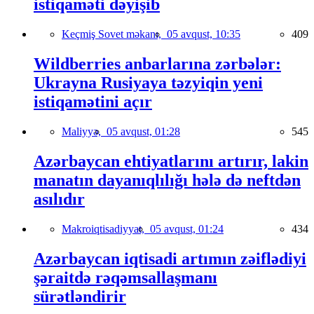
istiqaməti dəyişib
Keçmiş Sovet məkanı,
05 avqust, 10:35
409
Wildberries anbarlarına zərbələr:
Ukrayna Rusiyaya təzyiqin yeni
istiqamətini açır
Maliyyə,
05 avqust, 01:28
545
Azərbaycan ehtiyatlarını artırır, lakin
manatın dayanıqlılığı hələ də neftdən
asılıdır
Makroiqtisadiyyat,
05 avqust, 01:24
434
Azərbaycan iqtisadi artımın zəiflədiyi
şəraitdə rəqəmsallaşmanı
sürətləndirir