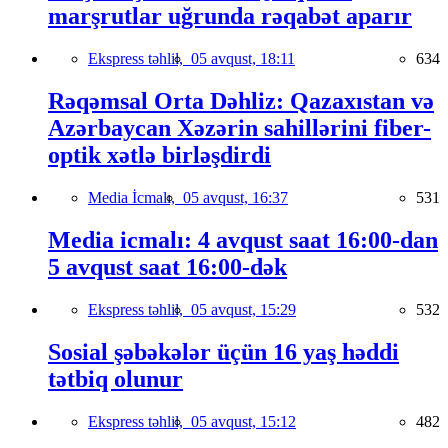
marşrutlar uğrunda rəqabət aparır
Ekspress təhlil,
05 avqust, 18:11
634
Rəqəmsal Orta Dəhliz: Qazaxıstan və
Azərbaycan Xəzərin sahillərini fiber-
optik xətlə birləşdirdi
Media İcmalı,
05 avqust, 16:37
531
Media icmalı: 4 avqust saat 16:00-dan
5 avqust saat 16:00-dək
Ekspress təhlil,
05 avqust, 15:29
532
Sosial şəbəkələr üçün 16 yaş həddi
tətbiq olunur
Ekspress təhlil,
05 avqust, 15:12
482