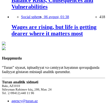
Balance Risks, Consequences and
Vulnerabilities
Social sphere,
06 avqust, 01:38
418
Wages are rising, but life is getting
dearer where it matters most
Haqqımızda
“Turan” siyasət, iqtisadiyyat və cəmiyyət həyatının qovuşuğunda
fəaliyyət göstərən müstəqil analitik qurumdur.
Turan analitik xidməti
Bakı, AZ1010
Süleyman Rəhimov küç.,186, Mən. 24
Tel.: (+99412) 440 11 96
agency@turan.az