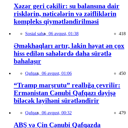
Xəzər geri çəkilir: su balansına dair
risklərin, nəticələrin və zəifliklərin
kompleks qiymətləndirilməsi
Sosial sahə,
06 avqust, 01:38
418
Əməkhaqları artır, lakin həyat ən çox
hiss edilən sahələrdə daha sürətlə
bahalaşır
Qafqaz,
06 avqust, 01:06
450
“Tramp marşrutu” reallığa çevrilir:
Ermənistan Cənubi Qafqazı dəyişə
biləcək layihəni sürətləndirir
Qafqaz,
06 avqust, 00:32
479
ABŞ və Çin Cənubi Qafqazda