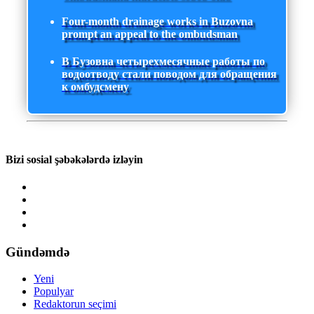
Four-month drainage works in Buzovna
prompt an appeal to the ombudsman
В Бузовна четырехмесячные работы по
водоотводу стали поводом для обращения
к омбудсмену
Bizi sosial şəbəkələrdə izləyin
Gündəmdə
Yeni
Populyar
Redaktorun seçimi