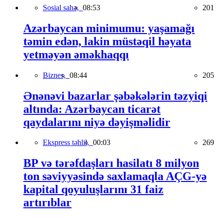
Sosial sahə,
08:53
201
Azərbaycan minimumu: yaşamağı
təmin edən, lakin müstəqil həyata
yetməyən əməkhaqqı
Biznes,
08:44
205
Ənənəvi bazarlar şəbəkələrin təzyiqi
altında: Azərbaycan ticarət
qaydalarını niyə dəyişməlidir
Ekspress təhlil,
00:03
269
BP və tərəfdaşları hasilatı 8 milyon
ton səviyyəsində saxlamaqla AÇG-yə
kapital qoyuluşlarını 31 faiz
artırıblar