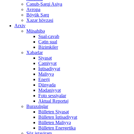
Cənub-Şərqi Asiya
Avropa
Böyük Şərq
Xəzər hövzəsi
Arxiv
Müsahibə
Sual-cavab
Çətin sual
Bizimkiler
Xəbərlər
Siyasət
Cəmiyyət
İqtisadiyyat
Maliyyə
Enerji
Dünyada
Mədəniyyət
Foto sessiyalar
Aktual Reportaj
Buraxılışlar
Bülleten Siyasət
Bülleten İqtisadiyyat
Bülleten Maliyyə
Bülleten Energetika
Söz istəyirəm