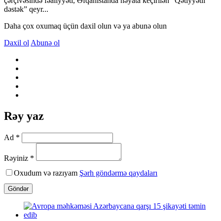
çərçivəsində fəaliyyəti, Əfqanıstanda həyata keçirilən “Qətiyyətli
dəstək” qeyr...
Daha çox oxumaq üçün daxil olun və ya abunə olun
Daxil ol
Abunə ol
Rəy yaz
Ad *
Rəyiniz *
Oxudum və razıyam
Şərh göndərmə qaydaları
Göndər