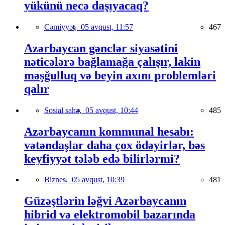
yükünü necə daşıyacaq?
Cəmiyyət,
05 avqust, 11:57
467
Azərbaycan gənclər siyasətini
nəticələrə bağlamağa çalışır, lakin
məşğulluq və beyin axını problemləri
qalır
Sosial sahə,
05 avqust, 10:44
485
Azərbaycanın kommunal hesabı:
vətəndaşlar daha çox ödəyirlər, bəs
keyfiyyət tələb edə bilirlərmi?
Biznes,
05 avqust, 10:39
481
Güzəştlərin ləğvi Azərbaycanın
hibrid və elektromobil bazarında