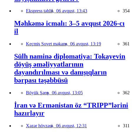
Ekspress təhlil,
06 avqust, 13:43
354
Məhkəmə icmalı: 3–5 avqust 2026-cı
il
Keçmiş Sovet məkanı,
06 avqust, 13:19
361
Sülh naminə diplomatiya: Tokayevin
döyüş əməliyyatlarının
dayandırılması və danışıqların
bərpası təşəbbüsü
Böyük Şərq,
06 avqust, 13:05
362
İran və Ermənistan öz “TRIPP”lərini
hazırlayır
Xəzər hövzəsi,
06 avqust, 12:31
311