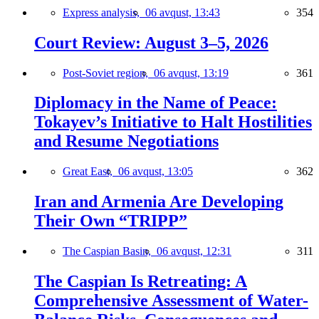
Express analysis,
06 avqust, 13:43
354
Court Review: August 3–5, 2026
Post-Soviet region,
06 avqust, 13:19
361
Diplomacy in the Name of Peace:
Tokayev’s Initiative to Halt Hostilities
and Resume Negotiations
Great East,
06 avqust, 13:05
362
Iran and Armenia Are Developing
Their Own “TRIPP”
The Caspian Basin,
06 avqust, 12:31
311
The Caspian Is Retreating: A
Comprehensive Assessment of Water-