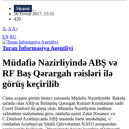
Siyasət
16 Fevral 2017, 15:51
420
A-
A
A+
EN
RU
Turan İnformasiya Agentliyi
Müdafiə Nazirliyində ABŞ və
RF Baş Qərargah rəisləri ilə
görüş keçirilib
Cümə axşamı günün birinci yarısında Müdafiə Nazirliyində Bakıda
səfərdə olan ABŞ-ın Birləşmiş Qərargah Rəisləri Komitəsinin sədri
Cozef Danford ilə görüş olub. Müdafiə Nazirliyinin mətbuat
xidmətinin məlumatına görə, müdafiə naziri Zakir Həsənov və
C.Danford Azərbaycanla ABŞ arasında hərbi əməkdaşlıq, o
cümlədən Azərbaycan Silahlı Qüvvələrinin NATO proqramları