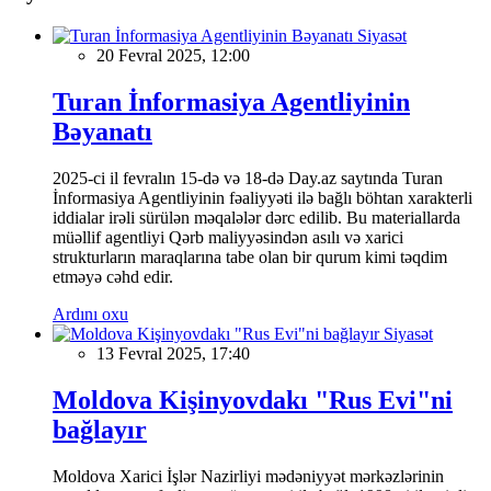
Siyasət
20 Fevral 2025, 12:00
Turan İnformasiya Agentliyinin
Bəyanatı
2025-ci il fevralın 15-də və 18-də Day.az saytında Turan
İnformasiya Agentliyinin fəaliyyəti ilə bağlı böhtan xarakterli
iddialar irəli sürülən məqalələr dərc edilib. Bu materiallarda
müəllif agentliyi Qərb maliyyəsindən asılı və xarici
strukturların maraqlarına tabe olan bir qurum kimi təqdim
etməyə cəhd edir.
Ardını oxu
Siyasət
13 Fevral 2025, 17:40
Moldova Kişinyovdakı "Rus Evi"ni
bağlayır
Moldova Xarici İşlər Nazirliyi mədəniyyət mərkəzlərinin