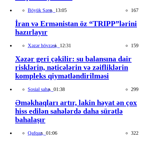
Böyük Şərq,
13:05
167
İran və Ermənistan öz “TRIPP”lərini
hazırlayır
Xəzər hövzəsi,
12:31
159
Xəzər geri çəkilir: su balansına dair
risklərin, nəticələrin və zəifliklərin
kompleks qiymətləndirilməsi
Sosial sahə,
01:38
299
Əməkhaqları artır, lakin həyat ən çox
hiss edilən sahələrdə daha sürətlə
bahalaşır
Qafqaz,
01:06
322