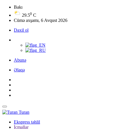
Bakı
0
29.5
C
Cümə axşamı, 6 Avqust 2026
Daxil ol
Abunə
Əlaqə
Turan
Ekspress təhlil
İcmallar