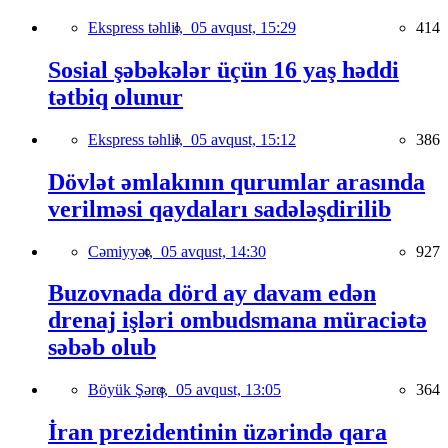
Ekspress təhlil,
05 avqust, 15:29
414
Sosial şəbəkələr üçün 16 yaş həddi
tətbiq olunur
Ekspress təhlil,
05 avqust, 15:12
386
Dövlət əmlakının qurumlar arasında
verilməsi qaydaları sadələşdirilib
Cəmiyyət,
05 avqust, 14:30
927
Buzovnada dörd ay davam edən
drenaj işləri ombudsmana müraciətə
səbəb olub
Böyük Şərq,
05 avqust, 13:05
364
İran prezidentinin üzərində qara