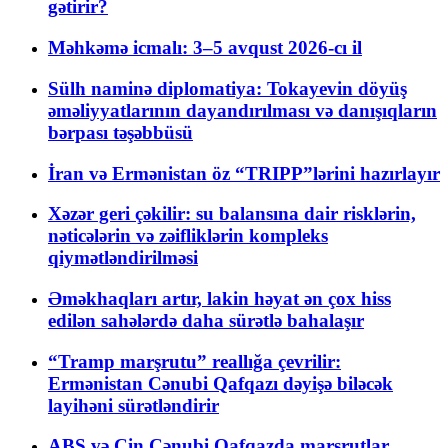
gətirir?
Məhkəmə icmalı: 3–5 avqust 2026-cı il
Sülh naminə diplomatiya: Tokayevin döyüş
əməliyyatlarının dayandırılması və danışıqların
bərpası təşəbbüsü
İran və Ermənistan öz “TRIPP”lərini hazırlayır
Xəzər geri çəkilir: su balansına dair risklərin,
nəticələrin və zəifliklərin kompleks
qiymətləndirilməsi
Əməkhaqları artır, lakin həyat ən çox hiss
edilən sahələrdə daha sürətlə bahalaşır
“Tramp marşrutu” reallığa çevrilir:
Ermənistan Cənubi Qafqazı dəyişə biləcək
layihəni sürətləndirir
ABŞ və Çin Cənubi Qafqazda marşrutlar