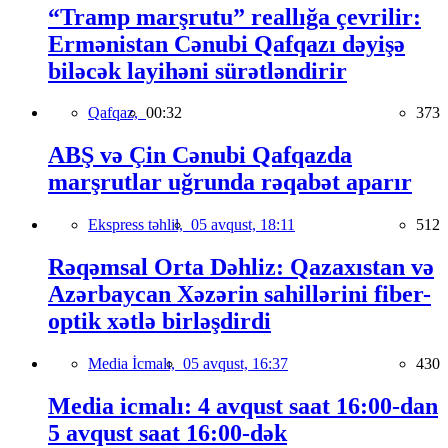
“Tramp marşrutu” reallığa çevrilir:
Ermənistan Cənubi Qafqazı dəyişə
biləcək layihəni sürətləndirir
Qafqaz,
00:32
373
ABŞ və Çin Cənubi Qafqazda
marşrutlar uğrunda rəqabət aparır
Ekspress təhlil,
05 avqust, 18:11
512
Rəqəmsal Orta Dəhliz: Qazaxıstan və
Azərbaycan Xəzərin sahillərini fiber-
optik xətlə birləşdirdi
Media İcmalı,
05 avqust, 16:37
430
Media icmalı: 4 avqust saat 16:00-dan
5 avqust saat 16:00-dək