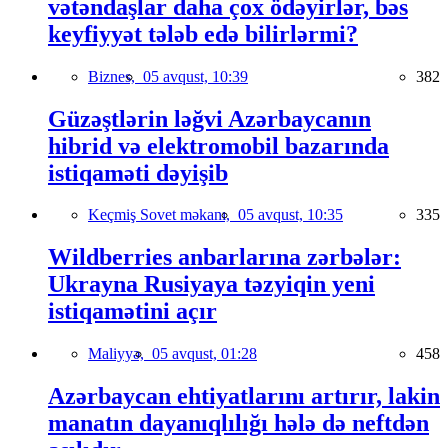
vətəndaşlar daha çox ödəyirlər, bəs
keyfiyyət tələb edə bilirlərmi?
Biznes,
05 avqust, 10:39
382
Güzəştlərin ləğvi Azərbaycanın
hibrid və elektromobil bazarında
istiqaməti dəyişib
Keçmiş Sovet məkanı,
05 avqust, 10:35
335
Wildberries anbarlarına zərbələr:
Ukrayna Rusiyaya təzyiqin yeni
istiqamətini açır
Maliyyə,
05 avqust, 01:28
458
Azərbaycan ehtiyatlarını artırır, lakin
manatın dayanıqlılığı hələ də neftdən