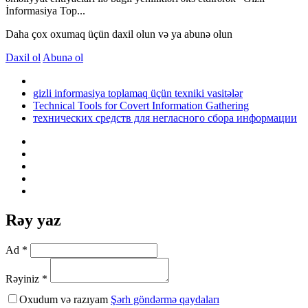
İnformasiya Top...
Daha çox oxumaq üçün daxil olun və ya abunə olun
Daxil ol
Abunə ol
gizli informasiya toplamaq üçün texniki vasitələr
Technical Tools for Covert Information Gathering
технических средств для негласного сбора информации
Rəy yaz
Ad *
Rəyiniz *
Oxudum və razıyam
Şərh göndərmə qaydaları