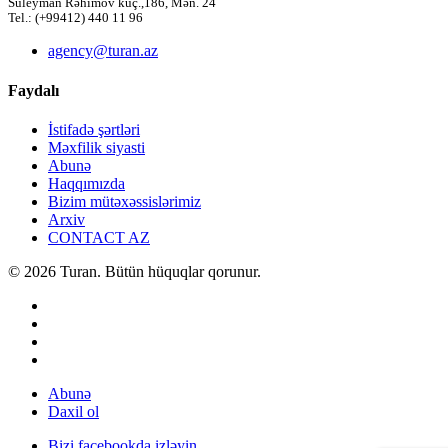
Süleyman Rəhimov küç.,186, Mən. 24
Tel.: (+99412) 440 11 96
agency@turan.az
Faydalı
İstifadə şərtləri
Məxfilik siyasti
Abunə
Haqqımızda
Bizim mütəxəssislərimiz
Arxiv
CONTACT AZ
© 2026 Turan. Bütün hüquqlar qorunur.
Abunə
Daxil ol
Bizi facebookda izləyin