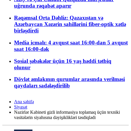
uğrunda rəqabət aparır
Rəqəmsal Orta Dəhliz: Qazaxıstan və
Azərbaycan Xəzərin sahillərini fiber-optik xətlə
birləşdirdi
Media icmalı: 4 avqust saat 16:00-dan 5 avqust
saat 16:00-dək
Sosial şəbəkələr üçün 16 yaş həddi tətbiq
olunur
Dövlət əmlakının qurumlar arasında verilməsi
qaydaları sadələşdirilib
Ana səhifə
Siyasət
Nazirlər Kabineti gizli informasiya toplamaq üçün texniki
vasitələrin siyahısına dəyişiklikləri təsdiqlədi