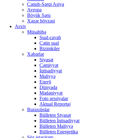
Cənub-Şərqi Asiya
Avropa
Böyük Şərq
Xəzər hövzəsi
Arxiv
Müsahibə
Sual-cavab
Çətin sual
Bizimkiler
Xəbərlər
Siyasət
Cəmiyyət
İqtisadiyyat
Maliyyə
Enerji
Dünyada
Mədəniyyət
Foto sessiyalar
Aktual Reportaj
Buraxılışlar
Bülleten Siyasət
Bülleten İqtisadiyyat
Bülleten Maliyyə
Bülleten Energetika
Söz istəyirəm