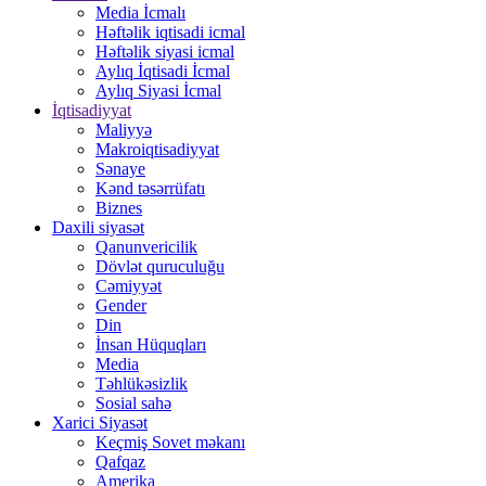
Media İcmalı
Həftəlik iqtisadi icmal
Həftəlik siyasi icmal
Aylıq İqtisadi İcmal
Aylıq Siyasi İcmal
İqtisadiyyat
Maliyyə
Makroiqtisadiyyat
Sənaye
Kənd təsərrüfatı
Biznes
Daxili siyasət
Qanunvericilik
Dövlət quruculuğu
Cəmiyyət
Gender
Din
İnsan Hüquqları
Media
Təhlükəsizlik
Sosial sahə
Xarici Siyasət
Keçmiş Sovet məkanı
Qafqaz
Amerika