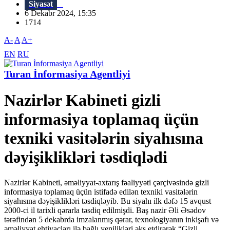
Siyasət
6 Dekabr 2024, 15:35
1714
A-
A
A+
EN
RU
Turan İnformasiya Agentliyi
Nazirlər Kabineti gizli
informasiya toplamaq üçün
texniki vasitələrin siyahısına
dəyişiklikləri təsdiqlədi
Nazirlər Kabineti, əməliyyat-axtarış fəaliyyəti çərçivəsində gizli
informasiya toplamaq üçün istifadə edilən texniki vasitələrin
siyahısına dəyişiklikləri təsdiqləyib. Bu siyahı ilk dəfə 15 avqust
2000-ci il tarixli qərarla təsdiq edilmişdi. Baş nazir Əli Əsədov
tərəfindən 5 dekabrda imzalanmış qərar, texnologiyanın inkişafı və
əməliyyat ehtiyacları ilə bağlı yenilikləri əks etdirərək “Gizli