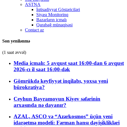
ASTNA
İqtisadiyyat Göstəriciləri
Siyası Monitorinq
Bazarların icmalı
Qarabağ münaqişəsi
Contact az
Son yenilənmə
(1 saat əvvəl)
Media icmalı: 5 avqust saat 16:00-dan 6 avqust
2026-cı il saat 16:00-dək
Gömrükdə keyfiyyət inqilabı, yoxsa yeni
bürokratiya?
Ceyhun Bayramovun Kiyev səfərinin
arxasında nə dayanır?
AZAL, ASCO və “Azərkosmos” üçün yeni
idarəetmə modeli: Fərman hansı dəyişiklikləri