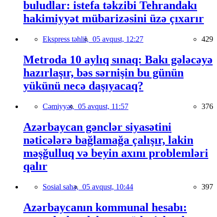
buludlar: istefa təkzibi Tehrandakı
hakimiyyət mübarizəsini üzə çıxarır
Ekspress təhlil,
05 avqust, 12:27
429
Metroda 10 aylıq sınaq: Bakı gələcəyə
hazırlaşır, bəs sərnişin bu günün
yükünü necə daşıyacaq?
Cəmiyyət,
05 avqust, 11:57
376
Azərbaycan gənclər siyasətini
nəticələrə bağlamağa çalışır, lakin
məşğulluq və beyin axını problemləri
qalır
Sosial sahə,
05 avqust, 10:44
397
Azərbaycanın kommunal hesabı: