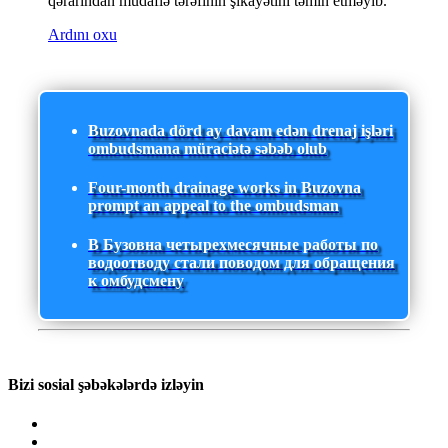
qərarından müdafiə tərəfinin şikayətini təmin etməyib.
Ardını oxu
Buzovnada dörd ay davam edən drenaj işləri
ombudsmana müraciətə səbəb olub
Four-month drainage works in Buzovna
prompt an appeal to the ombudsman
В Бузовна четырехмесячные работы по
водоотводу стали поводом для обращения
к омбудсмену
Bizi sosial şəbəkələrdə izləyin