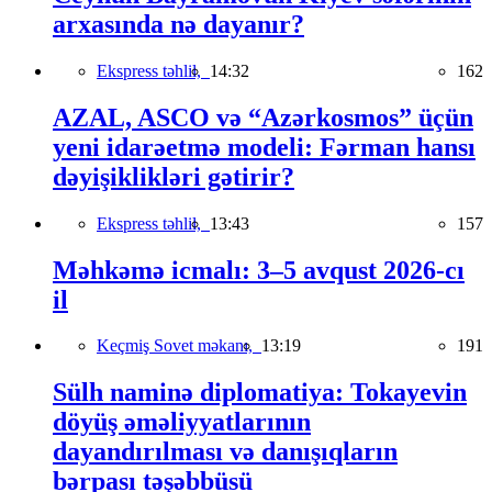
arxasında nə dayanır?
Ekspress təhlil,
14:32
162
AZAL, ASCO və “Azərkosmos” üçün
yeni idarəetmə modeli: Fərman hansı
dəyişiklikləri gətirir?
Ekspress təhlil,
13:43
157
Məhkəmə icmalı: 3–5 avqust 2026-cı
il
Keçmiş Sovet məkanı,
13:19
191
Sülh naminə diplomatiya: Tokayevin
döyüş əməliyyatlarının
dayandırılması və danışıqların
bərpası təşəbbüsü