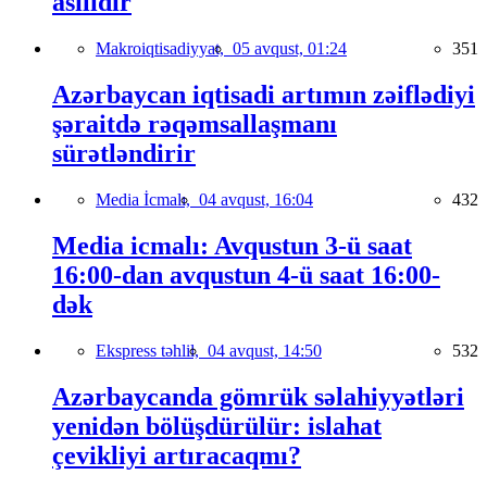
asılıdır
Makroiqtisadiyyat,
05 avqust, 01:24
351
Azərbaycan iqtisadi artımın zəiflədiyi
şəraitdə rəqəmsallaşmanı
sürətləndirir
Media İcmalı,
04 avqust, 16:04
432
Media icmalı: Avqustun 3-ü saat
16:00-dan avqustun 4-ü saat 16:00-
dək
Ekspress təhlil,
04 avqust, 14:50
532
Azərbaycanda gömrük səlahiyyətləri
yenidən bölüşdürülür: islahat
çevikliyi artıracaqmı?