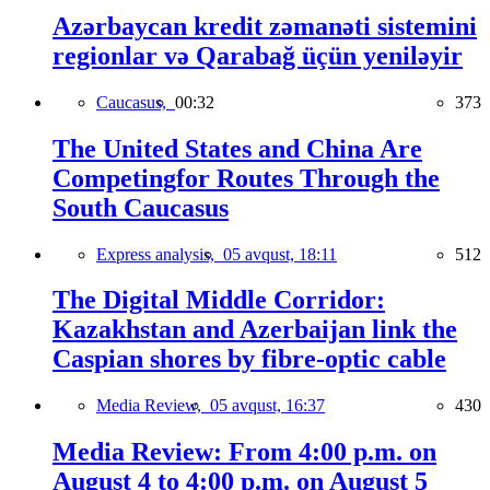
Azərbaycan kredit zəmanəti sistemini
regionlar və Qarabağ üçün yeniləyir
Caucasus,
00:32
373
The United States and China Are
Competingfor Routes Through the
South Caucasus
Express analysis,
05 avqust, 18:11
512
The Digital Middle Corridor:
Kazakhstan and Azerbaijan link the
Caspian shores by fibre-optic cable
Media Review,
05 avqust, 16:37
430
Media Review: From 4:00 p.m. on
August 4 to 4:00 p.m. on August 5