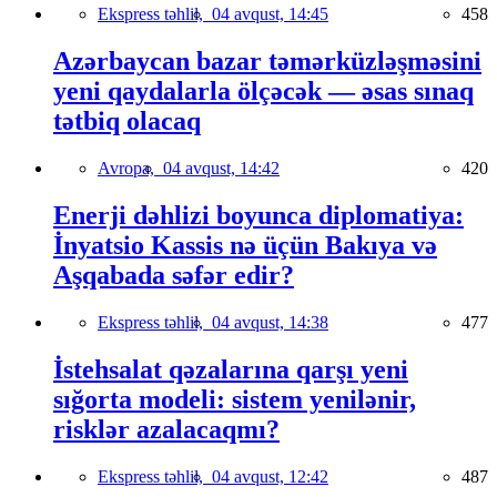
Ekspress təhlil,
04 avqust, 14:45
458
Azərbaycan bazar təmərküzləşməsini
yeni qaydalarla ölçəcək — əsas sınaq
tətbiq olacaq
Avropa,
04 avqust, 14:42
420
Enerji dəhlizi boyunca diplomatiya:
İnyatsio Kassis nə üçün Bakıya və
Aşqabada səfər edir?
Ekspress təhlil,
04 avqust, 14:38
477
İstehsalat qəzalarına qarşı yeni
sığorta modeli: sistem yenilənir,
risklər azalacaqmı?
Ekspress təhlil,
04 avqust, 12:42
487