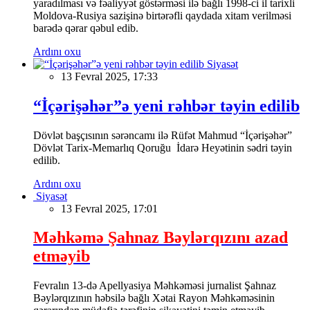
yaradılması və fəaliyyət göstərməsi ilə bağlı 1998-ci il tarixli
Moldova-Rusiya sazişinə birtərəfli qaydada xitam verilməsi
barədə qərar qəbul edib.
Ardını oxu
Siyasət
13 Fevral 2025, 17:33
“İçərişəhər”ə yeni rəhbər təyin edilib
Dövlət başçısının sərəncamı ilə Rüfət Mahmud “İçərişəhər”
Dövlət Tarix-Memarlıq Qoruğu İdarə Heyətinin sədri təyin
edilib.
Ardını oxu
Siyasət
13 Fevral 2025, 17:01
Məhkəmə Şahnaz Bəylərqızını azad
etməyib
Fevralın 13-də Apellyasiya Məhkəməsi jurnalist Şahnaz
Bəylərqızının həbsilə bağlı Xətai Rayon Məhkəməsinin